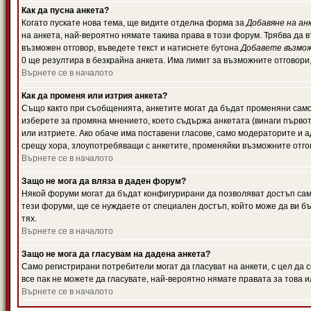
Как да пусна анкета?
Когато пускате нова тема, ще видите отделна форма за
Добавяне на ан
на анкета, най-вероятно нямате такива права в този форум. Трябва да 
възможен отговор, въведете текст и натиснете бутона
Добавете възмо
0 ще резултира в безкрайна анкета. Има лимит за възможните отговори
Върнете се в началото
Как да променя или изтрия анкета?
Също както при съобщенията, анкетите могат да бъдат променяни само 
изберете за промяна мнението, което съдържа анкетата (винаги първото
или изтриете. Ако обаче има поставени гласове, само модераторите и 
срещу хора, злоупотребяващи с анкетите, променяйки възможните отгов
Върнете се в началото
Защо не мога да вляза в даден форум?
Някой форуми могат да бъдат конфигурирани да позволяват достъп само 
тези форуми, ще се нуждаете от специален достъп, който може да ви 
тях.
Върнете се в началото
Защо не мога да гласувам на дадена анкета?
Само регистрирани потребители могат да гласуват на анкети, с цел да 
все пак не можете да гласувате, най-вероятно нямате правата за това и
Върнете се в началото