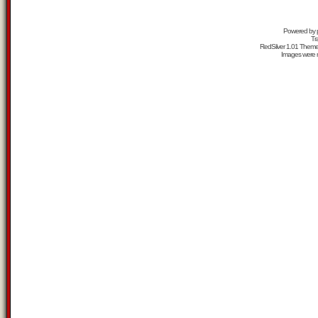
Powered by
Tr
RedSilver 1.01 Them
Images were