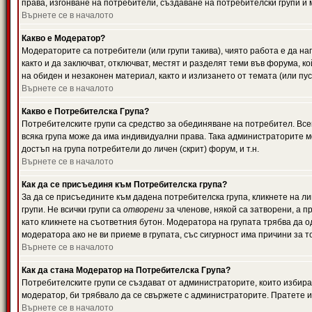
права, изгонване на потребители, създаване на потребителски групи и м
Върнете се в началото
Какво е Модератор?
Модераторите са потребители (или групи такива), чиято работа е да н
както и да заключват, отключват, местят и разделят теми във форума, к
на обиден и незаконен материал, както и излизането от темата (или пус
Върнете се в началото
Какво е Потребителска Група?
Потребителските групи са средство за обединяване на потребител. Всек
всяка група може да има индивидуални права. Така администраторите м
достъп на група потребители до личен (скрит) форум, и т.н.
Върнете се в началото
Как да се присъединя към Потребителска група?
За да се присъедините към дадена потребителска група, кликнете на л
групи. Не всички групи са
отворени
за членове, някой са затворени, а п
като кликнете на съответния бутон. Модератора на групата трябва да о
модератора ако не ви приеме в групата, със сигурност има причини за т
Върнете се в началото
Как да стана Модератор на Потребителска Група?
Потребителските групи се създават от администраторите, които избират
модератор, би трябвало да се свържете с администраторите. Пратете
Върнете се в началото