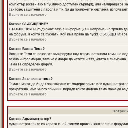
компютър (освен ако е публично достъпен сървър!), или намиращи се з
сайтове, защитени с парола и т.н. За да приложите картинка, използвай
Върнете се в началото
Какво е СЪОБЩЕНИЕ?
СЪОБЩЕНИЯТА съдържат важна информация и непременно трябва да ги
на форума, в който са пуснати. Кой има права да пуска СЪОБЩЕНИЯ се
Върнете се в началото
Какво е Важна Тема?
Важните Теми се показват във форума над всички останали теми, но 
важна информация, така че е добре да четете и тях, когато е възмож
Теми за определен форум.
Върнете се в началото
Какво е Заключена тема?
Темите могат да бъдат заключвани от модераторите или администратори
прекратена. Има много причини, поради които дадена тема може да бъ
Върнете се в началото
Потреби
Какво е Администратор?
Администраторите са хората с най-големи права и контрол във форумит