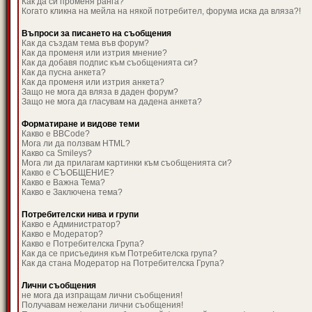
Как да си променя ранга?
Когато кликна на мейла на някой потребител, форума иска да вляза?!
Въпроси за писането на съобщения
Как да създам тема във форум?
Как да променя или изтрия мнение?
Как да добавя подпис към съобщенията си?
Как да пусна анкета?
Как да променя или изтрия анкета?
Защо не мога да вляза в даден форум?
Защо не мога да гласувам на дадена анкета?
Форматиране и видове теми
Какво е BBCode?
Мога ли да ползвам HTML?
Какво са Smileys?
Мога ли да прилагам картинки към съобщенията си?
Какво е СЪОБЩЕНИЕ?
Какво е Важна Тема?
Какво е Заключена тема?
Потребителски нива и групи
Какво е Администратор?
Какво е Модератор?
Какво е Потребителска Група?
Как да се присъединя към Потребителска група?
Как да стана Модератор на Потребителска Група?
Лични съобщения
не мога да изпращам лични съобщения!
Получавам нежелани лични съобщения!