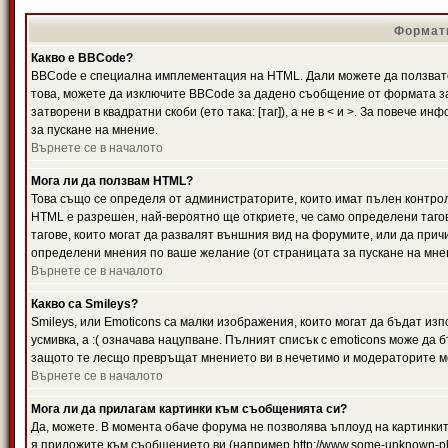
Формати
Какво е BBCode?
BBCode е специална имплементация на HTML. Дали можете да ползвате
това, можете да изключите BBCode за дадено съобщение от формата за
затворени в квадратни скоби (ето така: [таг]), а не в < и >. За повече
за пускане на мнение.
Върнете се в началото
Мога ли да ползвам HTML?
Това също се определя от администраторите, които имат пълен контро
HTML е разрешен, най-вероятно ще откриете, че само определени тагов
тагове, които могат да развалят външния вид на форумите, или да прич
определени мнения по ваше желание (от страницата за пускане на мне
Върнете се в началото
Какво са Smileys?
Smileys, или Emoticons са малки изображения, които могат да бъдат изп
усмивка, а :( означава нацупване. Пълният списък с emoticons може да б
защото те лесщо превръщат мнението ви в нечетимо и модераторите мо
Върнете се в началото
Мога ли да прилагам картинки към съобщенията си?
Да, можете. В момента обаче форума не позволява ъплоуд на картинките
я приложите към съобщението ви (например http://www.some-unknown-pla