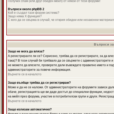
Получих спам (или друг обиден мейл) от някой от тези форуми!
Въпроси около phpBB 2
Кой е създал тази форум система?
Защо няма X функция?
С кого да се свържа в случай, че открия обидни или незаконни материа
Въпроси за
Защо не мога да вляза?
А регистрирахте ли се? Сериозно, трябва да се регистрирате, за да вле
така)? В този случай би трябвало да се свържете с администраторите и д
не можете да влезете, проверете дали въвеждате правилно името и паро
администраторите за повече информация.
Върнете се в началото
Защо въобще трябва да се регистрирам?
Може и да не се наложи. От администраторите на форумите зависи дали
обаче, регистрацията ще ви даде достъп до специални функции, недост
на мейл през форума, участие в потребителски групи и други. Регистра
Върнете се в началото
Защо излизам автоматично?