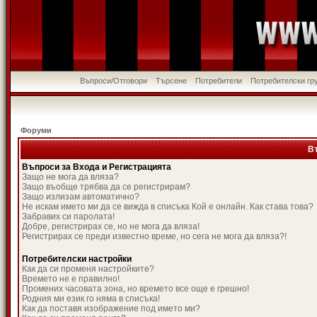
Въпроси/Отговори
Търсене
Потребители
Потребителски гр
Форуми
В
Въпроси за Входа и Регистрацията
Защо не мога да вляза?
Защо въобще трябва да се регистрирам?
Защо излизам автоматично?
Не искам името ми да се вижда в списъка Кой е онлайн. Как става това?
Забравих си паролата!
Добре, регистрирах се, но не мога да вляза!
Регистрирах се преди известно време, но сега не мога да вляза?!
Потребителски настройки
Как да си променя настройките?
Времето не е правилно!
Промених часовата зона, но времето все още е грешно!
Родния ми език го няма в списъка!
Как да поставя изображение под името ми?