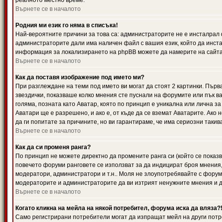
реалното местно време.
Върнете се в началото
Родния ми език го няма в списъка!
Най-вероятните причини за това са: администраторите не е инсталрал 
администраторите дали има наличен файл с вашия език, който да инста
информация за локализирането на phpBB можете да намерите на сайта 
Върнете се в началото
Как да поставя изображение под името ми?
При разглеждане на теми под името ви могат да стоят 2 картинки. Първ
звездички, показваше колко мнения сте пуснали на форумите или пък ва
голяма, позната като Аватар, която по принцип е уникална или лична 
Аватари ще е разрешено, и ако е, от къде да се вземат Аватарите. Ако
да ги попитате за причините, но ви гарантираме, че има сериозни такив
Върнете се в началото
Как да си променя ранга?
По принцип не можете директно да промените ранга си (който се показва
повечето форуми ранговете се използват за да индицират броя мнения,
модератори, администратори и т.н.. Моля не злоупотребявайте с форуми
модераторите и администраторите да ви изтрият ненужните мнения и да 
Върнете се в началото
Когато кликна на мейла на някой потребител, форума иска да вляза?
Само регистрирани потребители могат да изпращат мейл на други потр