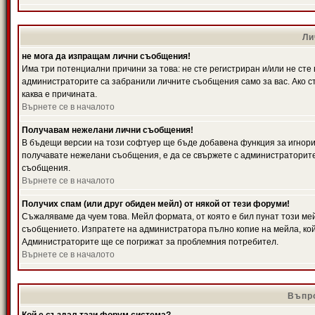
Ли
не мога да изпращам лични съобщения!
Има три потенциални причини за това: не сте регистриран и/или не ст
администраторите са забранили личните съобщения само за вас. Ако ст
каква е причината.
Върнете се в началото
Получавам нежелани лични съобщения!
В бъдещи версии на този софтуер ще бъде добавена функция за игнорира
получавате нежелани съобщения, е да се свържете с администраторите
съобщения.
Върнете се в началото
Получих спам (или друг обиден мейл) от някой от тези форуми!
Съжаляваме да чуем това. Мейл формата, от която е бил пунат този ме
съобщението. Изпратете на администратора пълно копие на мейла, кой
Администраторите ще се погрижат за проблемния потребител.
Върнете се в началото
Въпро