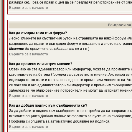
разбира се). Това се прави с цел да се предпазят регистрираните от з
Върнете се в началото
Въпроси за
Как да създам тема във форум?
Лесно, кликнете на съответния бутон на страницата на някой форум или 
разрешено да правите във даден форум е показано в дъното на страни
Можете
да променяте съобщенията си
и т.н.)
Върнете се в началото
Как да променя или изтрия мнение?
Освен ако не сте администратор или модератор, можете да променяте 
като кликнете на бутона
Промяна
за съответното мнение. Ако някой вече
индикира колко пъти и кога за последно сте променили мнението си. Ако 
се показва и ако администратор или модератор е променил съобщениет
забележете, че обикновените потребители не могат да изтриват мненият
Върнете се в началото
Как да добавя подпис към съобщенията си?
За да добавите подпис към съобщение, първо трябва да си направите т
включите опцията
Добави подпис
от формата за пускане на съобщение, 
Профила си опцията за автоматично добавяне на подписа.
Върнете се в началото