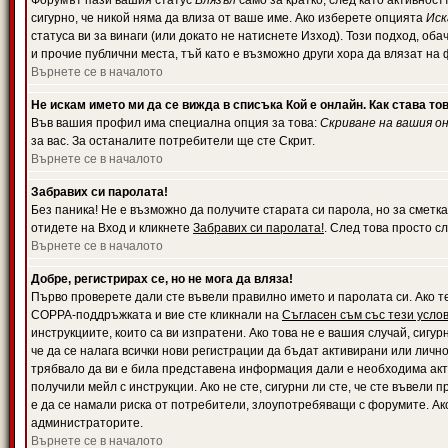
Форумът пази вашия статус
Влязъл
само за кратко, след като активност
сигурно, че никой няма да влиза от ваше име. Ако изберете опцията
Иск
статуса ви за винаги (или докато не натиснете Изход). Този подход, оба
и прочие публични места, тъй като е възможно други хора да влязат на
Върнете се в началото
Не искам името ми да се вижда в списъка Кой е онлайн. Как става то
Във вашия профил има специална опция за това:
Скриване на вашия о
за вас. За останалите потребители ще сте Скрит.
Върнете се в началото
Забравих си паролата!
Без паника! Не е възможно да получите старата си парола, но за сметка
отидете на Вход и кликнете
Забравих си паролата!
. След това просто с
Върнете се в началото
Добре, регистрирах се, но не мога да вляза!
Първо проверете дали сте въвели правилно името и паролата си. Ако те
COPPA-поддръжката и вие сте кликнали на
Съгласен съм със тези усло
инструкциите, които са ви изпратени. Ако това не е вашия случай, сигу
че да се налага всички нови регистрации да бъдат активирани или личн
трябвало да ви е била представена информация дали е необходима акти
получили мейл с инструкции. Ако не сте, сигурни ли сте, че сте въвели
е да се намали риска от потребители, злоупотребяващи с форумите. Ако
администраторите.
Върнете се в началото