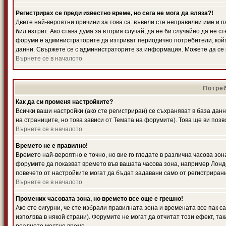
Регистрирах се преди известно време, но сега не мога да вляза?!
Двете най-вероятни причини за това са: въвели сте неправилни име и п
бил изтрит. Ако става дума за втория случай, да не би случайно да не
форуми е администраторите да изтриват периодично потребители, койт
данни. Свържете се с администраторите за информация. Можете да се р
Върнете се в началото
Потреб
Как да си променя настройките?
Всички ваши настройки (ако сте регистриран) се съхраняват в база данн
на страниците, но това зависи от Темата на форумите). Това ще ви поз
Върнете се в началото
Времето не е правилно!
Времето най-вероятно е точно, но вие го гледате в различна часова зон
форумите да показват времето във вашата часова зона, например Лондо
повечето от настройките могат да бъдат задавани само от регистрирани 
Върнете се в началото
Промених часовата зона, но времето все още е грешно!
Ако сте сигурни, че сте избрали правилната зона и времената все пак с
използва в някой страни). Форумите не могат да отчитат този ефект, та