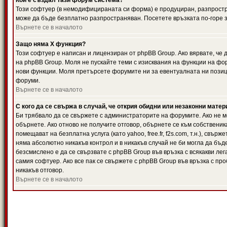
Кой е създал тази форум система?
Този софтуер (в немодифицираната си форма) е продуциран, разпрост
може да бъде безплатно разпространяван. Посетете връзката по-горе з
Върнете се в началото
Защо няма X функция?
Този софтуер е написан и лицензиран от phpBB Group. Ако вярвате, че
на phpBB Group. Моля не пускайте теми с изисквания на функции на фор
нови функции. Моля претърсете форумите ни за евентуалната ни позиц
форуми.
Върнете се в началото
С кого да се свържа в случай, че открия обидни или незаконни мате
Би трябвало да се свържете с администраторите на форумите. Ако не мо
обърнете. Ако отново не получите отговор, обърнете се към собственика
помещават на безплатна услуга (като yahoo, free.fr, f2s.com, т.н.), свъ
няма абсолютно никакъв контрол и в никакъв случай не би могла да бъд
безсмислено е да се свързвате с phpBB Group във връзка с всякакви лег
самия софтуер. Ако все пак се свържете с phpBB Group във връзка с пр
никакъв отговор.
Върнете се в началото