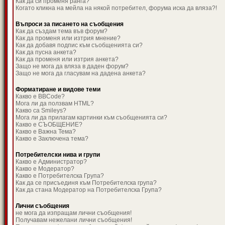
Как да си променя ранга?
Когато кликна на мейла на някой потребител, форума иска да вляза?!
Въпроси за писането на съобщения
Как да създам тема във форум?
Как да променя или изтрия мнение?
Как да добавя подпис към съобщенията си?
Как да пусна анкета?
Как да променя или изтрия анкета?
Защо не мога да вляза в даден форум?
Защо не мога да гласувам на дадена анкета?
Форматиране и видове теми
Какво е BBCode?
Мога ли да ползвам HTML?
Какво са Smileys?
Мога ли да прилагам картинки към съобщенията си?
Какво е СЪОБЩЕНИЕ?
Какво е Важна Тема?
Какво е Заключена тема?
Потребителски нива и групи
Какво е Администратор?
Какво е Модератор?
Какво е Потребителска Група?
Как да се присъединя към Потребителска група?
Как да стана Модератор на Потребителска Група?
Лични съобщения
не мога да изпращам лични съобщения!
Получавам нежелани лични съобщения!