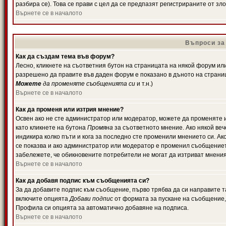
разбира се). Това се прави с цел да се предпазят регистрираните от з
Върнете се в началото
Въпроси за
Как да създам тема във форум?
Лесно, кликнете на съответния бутон на страницата на някой форум или 
разрешено да правите във даден форум е показано в дъното на страни
Можете
да променяте съобщенията си
и т.н.)
Върнете се в началото
Как да променя или изтрия мнение?
Освен ако не сте администратор или модератор, можете да променяте 
като кликнете на бутона
Промяна
за съответното мнение. Ако някой вече
индикира колко пъти и кога за последно сте променили мнението си. Ако 
се показва и ако администратор или модератор е променил съобщениет
забележете, че обикновените потребители не могат да изтриват мненият
Върнете се в началото
Как да добавя подпис към съобщенията си?
За да добавите подпис към съобщение, първо трябва да си направите т
включите опцията
Добави подпис
от формата за пускане на съобщение, 
Профила си опцията за автоматично добавяне на подписа.
Върнете се в началото