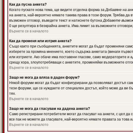
Как да пусна анкета?
Когато пускате нова тема, ще видите отделна форма за
Добавяне на ан
на анкета, най-вероятно нямате такива права в този форум. Трябва да 
възможен отговор, въведете текст и натиснете бутона
Добавете възмо
0 ще резултира в безкрайна анкета. Има лимит за възможните отговори
Върнете се в началото
Как да променя или изтрия анкета?
Също както при съобщенията, анкетите могат да бъдат променяни само 
изберете за промяна мнението, което съдържа анкетата (винаги първото
или изтриете. Ако обаче има поставени гласове, само модераторите и 
срещу хора, злоупотребяващи с анкетите, променяйки възможните отгов
Върнете се в началото
Защо не мога да вляза в даден форум?
Някой форуми могат да бъдат конфигурирани да позволяват достъп само 
тези форуми, ще се нуждаете от специален достъп, който може да ви 
тях.
Върнете се в началото
Защо не мога да гласувам на дадена анкета?
Само регистрирани потребители могат да гласуват на анкети, с цел да 
все пак не можете да гласувате, най-вероятно нямате правата за това и
Върнете се в началото