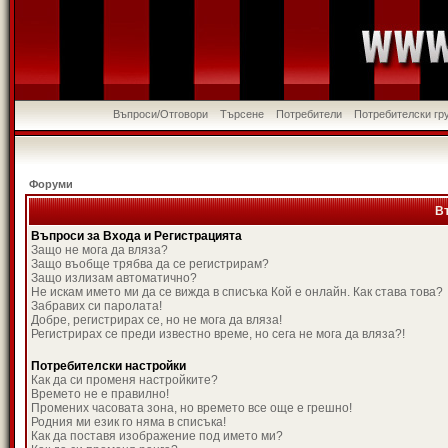
Въпроси/Отговори
Търсене
Потребители
Потребителски гр
Форуми
В
Въпроси за Входа и Регистрацията
Защо не мога да вляза?
Защо въобще трябва да се регистрирам?
Защо излизам автоматично?
Не искам името ми да се вижда в списъка Кой е онлайн. Как става това?
Забравих си паролата!
Добре, регистрирах се, но не мога да вляза!
Регистрирах се преди известно време, но сега не мога да вляза?!
Потребителски настройки
Как да си променя настройките?
Времето не е правилно!
Промених часовата зона, но времето все още е грешно!
Родния ми език го няма в списъка!
Как да поставя изображение под името ми?