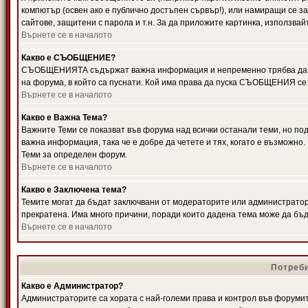
компютър (освен ако е публично достъпен сървър!), или намиращи се з
сайтове, защитени с парола и т.н. За да приложите картинка, използвай
Върнете се в началото
Какво е СЪОБЩЕНИЕ?
СЪОБЩЕНИЯТА съдържат важна информация и непременно трябва да ги
на форума, в който са пуснати. Кой има права да пуска СЪОБЩЕНИЯ се
Върнете се в началото
Какво е Важна Тема?
Важните Теми се показват във форума над всички останали теми, но 
важна информация, така че е добре да четете и тях, когато е възмож
Теми за определен форум.
Върнете се в началото
Какво е Заключена тема?
Темите могат да бъдат заключвани от модераторите или администратори
прекратена. Има много причини, поради които дадена тема може да бъ
Върнете се в началото
Потреби
Какво е Администратор?
Администраторите са хората с най-големи права и контрол във форумит