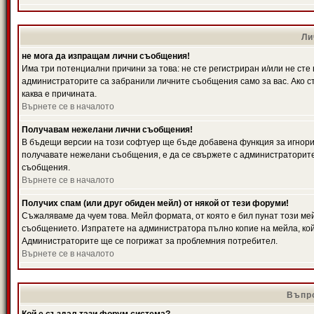
Ли
не мога да изпращам лични съобщения!
Има три потенциални причини за това: не сте регистриран и/или не ст
администраторите са забранили личните съобщения само за вас. Ако ст
каква е причината.
Върнете се в началото
Получавам нежелани лични съобщения!
В бъдещи версии на този софтуер ще бъде добавена функция за игнорира
получавате нежелани съобщения, е да се свържете с администраторите
съобщения.
Върнете се в началото
Получих спам (или друг обиден мейл) от някой от тези форуми!
Съжаляваме да чуем това. Мейл формата, от която е бил пунат този ме
съобщението. Изпратете на администратора пълно копие на мейла, кой
Администраторите ще се погрижат за проблемния потребител.
Върнете се в началото
Въпро