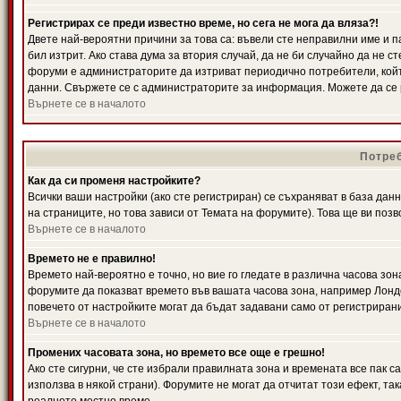
Регистрирах се преди известно време, но сега не мога да вляза?!
Двете най-вероятни причини за това са: въвели сте неправилни име и п
бил изтрит. Ако става дума за втория случай, да не би случайно да не
форуми е администраторите да изтриват периодично потребители, койт
данни. Свържете се с администраторите за информация. Можете да се р
Върнете се в началото
Потреб
Как да си променя настройките?
Всички ваши настройки (ако сте регистриран) се съхраняват в база данн
на страниците, но това зависи от Темата на форумите). Това ще ви поз
Върнете се в началото
Времето не е правилно!
Времето най-вероятно е точно, но вие го гледате в различна часова зон
форумите да показват времето във вашата часова зона, например Лондо
повечето от настройките могат да бъдат задавани само от регистрирани 
Върнете се в началото
Промених часовата зона, но времето все още е грешно!
Ако сте сигурни, че сте избрали правилната зона и времената все пак с
използва в някой страни). Форумите не могат да отчитат този ефект, та