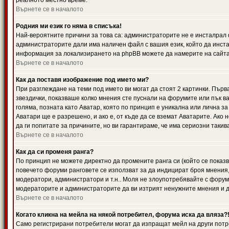
реалното местно време.
Върнете се в началото
Родния ми език го няма в списъка!
Най-вероятните причини за това са: администраторите не е инсталрал 
администраторите дали има наличен файл с вашия език, който да инста
информация за локализирането на phpBB можете да намерите на сайта 
Върнете се в началото
Как да поставя изображение под името ми?
При разглеждане на теми под името ви могат да стоят 2 картинки. Първ
звездички, показваше колко мнения сте пуснали на форумите или пък ва
голяма, позната като Аватар, която по принцип е уникална или лична 
Аватари ще е разрешено, и ако е, от къде да се вземат Аватарите. Ако
да ги попитате за причините, но ви гарантираме, че има сериозни такив
Върнете се в началото
Как да си променя ранга?
По принцип не можете директно да промените ранга си (който се показва
повечето форуми ранговете се използват за да индицират броя мнения,
модератори, администратори и т.н.. Моля не злоупотребявайте с форуми
модераторите и администраторите да ви изтрият ненужните мнения и да 
Върнете се в началото
Когато кликна на мейла на някой потребител, форума иска да вляза?
Само регистрирани потребители могат да изпращат мейл на други потр