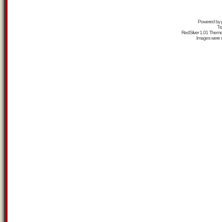
Powered by
Tr
RedSilver 1.01 Them
Images were