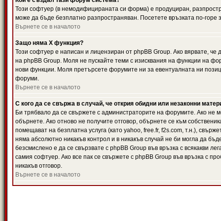
Кой е създал тази форум система?
Този софтуер (в немодифицираната си форма) е продуциран, разпрост
може да бъде безплатно разпространяван. Посетете връзката по-горе з
Върнете се в началото
Защо няма X функция?
Този софтуер е написан и лицензиран от phpBB Group. Ако вярвате, че
на phpBB Group. Моля не пускайте теми с изисквания на функции на фор
нови функции. Моля претърсете форумите ни за евентуалната ни позиц
форуми.
Върнете се в началото
С кого да се свържа в случай, че открия обидни или незаконни мате
Би трябвало да се свържете с администраторите на форумите. Ако не мо
обърнете. Ако отново не получите отговор, обърнете се към собственика
помещават на безплатна услуга (като yahoo, free.fr, f2s.com, т.н.), свъ
няма абсолютно никакъв контрол и в никакъв случай не би могла да бъд
безсмислено е да се свързвате с phpBB Group във връзка с всякакви лег
самия софтуер. Ако все пак се свържете с phpBB Group във връзка с пр
никакъв отговор.
Върнете се в началото