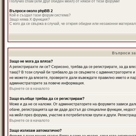
Получих спам (или друг обиден мейл) от някой от тези форуми!
Въпроси около phpBB 2
Кой е създал тази форум система?
Защо няма X функция?
С кого да се свържа в случай, че открия обидни или незаконни материа
Въпроси за
Защо не мога да вляза?
А регистрирахте ли се? Сериозно, трябва да се регистрирате, за да вле
така)? В този случай би трябвало да се свържете с администраторите и д
не можете да влезете, проверете дали въвеждате правилно името и паро
администраторите за повече информация.
Върнете се в началото
Защо въобще трябва да се регистрирам?
Може и да не се наложи. От администраторите на форумите зависи дали
обаче, регистрацията ще ви даде достъп до специални функции, недост
на мейл през форума, участие в потребителски групи и други. Регистра
Върнете се в началото
Защо излизам автоматично?