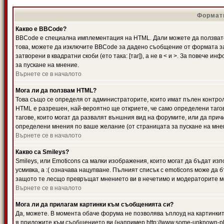
Формати
Какво е BBCode?
BBCode е специална имплементация на HTML. Дали можете да ползвате
това, можете да изключите BBCode за дадено съобщение от формата за
затворени в квадратни скоби (ето така: [таг]), а не в < и >. За повече
за пускане на мнение.
Върнете се в началото
Мога ли да ползвам HTML?
Това също се определя от администраторите, които имат пълен контро
HTML е разрешен, най-вероятно ще откриете, че само определени тагов
тагове, които могат да развалят външния вид на форумите, или да прич
определени мнения по ваше желание (от страницата за пускане на мне
Върнете се в началото
Какво са Smileys?
Smileys, или Emoticons са малки изображения, които могат да бъдат изп
усмивка, а :( означава нацупване. Пълният списък с emoticons може да б
защото те лесщо превръщат мнението ви в нечетимо и модераторите мо
Върнете се в началото
Мога ли да прилагам картинки към съобщенията си?
Да, можете. В момента обаче форума не позволява ъплоуд на картинките
я приложите към съобщението ви (например http://www.some-unknown-pla