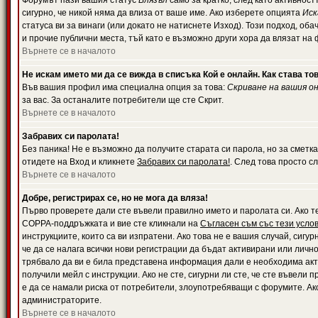
Форумът пази вашия статус
Влязъл
само за кратко, след като активност
сигурно, че никой няма да влиза от ваше име. Ако изберете опцията
Иск
статуса ви за винаги (или докато не натиснете Изход). Този подход, оба
и прочие публични места, тъй като е възможно други хора да влязат на
Върнете се в началото
Не искам името ми да се вижда в списъка Кой е онлайн. Как става то
Във вашия профил има специална опция за това:
Скриване на вашия о
за вас. За останалите потребители ще сте Скрит.
Върнете се в началото
Забравих си паролата!
Без паника! Не е възможно да получите старата си парола, но за сметка
отидете на Вход и кликнете
Забравих си паролата!
. След това просто с
Върнете се в началото
Добре, регистрирах се, но не мога да вляза!
Първо проверете дали сте въвели правилно името и паролата си. Ако те
COPPA-поддръжката и вие сте кликнали на
Съгласен съм със тези усло
инструкциите, които са ви изпратени. Ако това не е вашия случай, сигу
че да се налага всички нови регистрации да бъдат активирани или личн
трябвало да ви е била представена информация дали е необходима акти
получили мейл с инструкции. Ако не сте, сигурни ли сте, че сте въвели
е да се намали риска от потребители, злоупотребяващи с форумите. Ако
администраторите.
Върнете се в началото