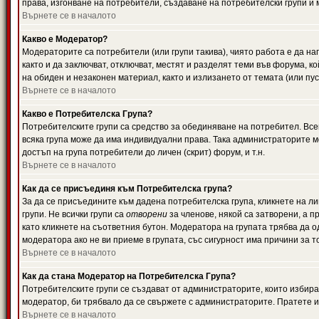
права, изгонване на потребители, създаване на потребителски групи и м
Върнете се в началото
Какво е Модератор?
Модераторите са потребители (или групи такива), чиято работа е да н
както и да заключват, отключват, местят и разделят теми във форума, к
на обиден и незаконен материал, както и излизането от темата (или пус
Върнете се в началото
Какво е Потребителска Група?
Потребителските групи са средство за обединяване на потребител. Всек
всяка група може да има индивидуални права. Така администраторите м
достъп на група потребители до личен (скрит) форум, и т.н.
Върнете се в началото
Как да се присъединя към Потребителска група?
За да се присъедините към дадена потребителска група, кликнете на л
групи. Не всички групи са
отворени
за членове, някой са затворени, а п
като кликнете на съответния бутон. Модератора на групата трябва да о
модератора ако не ви приеме в групата, със сигурност има причини за т
Върнете се в началото
Как да стана Модератор на Потребителска Група?
Потребителските групи се създават от администраторите, които избират
модератор, би трябвало да се свържете с администраторите. Пратете
Върнете се в началото