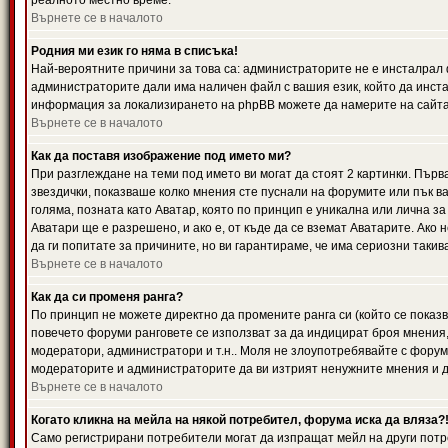
реалното местно време.
Върнете се в началото
Родния ми език го няма в списъка!
Най-вероятните причини за това са: администраторите не е инсталрал 
администраторите дали има наличен файл с вашия език, който да инста
информация за локализирането на phpBB можете да намерите на сайта 
Върнете се в началото
Как да поставя изображение под името ми?
При разглеждане на теми под името ви могат да стоят 2 картинки. Първ
звездички, показваше колко мнения сте пуснали на форумите или пък ва
голяма, позната като Аватар, която по принцип е уникална или лична 
Аватари ще е разрешено, и ако е, от къде да се вземат Аватарите. Ако
да ги попитате за причините, но ви гарантираме, че има сериозни такив
Върнете се в началото
Как да си променя ранга?
По принцип не можете директно да промените ранга си (който се показва
повечето форуми ранговете се използват за да индицират броя мнения,
модератори, администратори и т.н.. Моля не злоупотребявайте с форуми
модераторите и администраторите да ви изтрият ненужните мнения и да 
Върнете се в началото
Когато кликна на мейла на някой потребител, форума иска да вляза?
Само регистрирани потребители могат да изпращат мейл на други потр