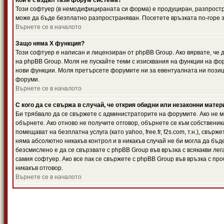
Кой е създал тази форум система?
Този софтуер (в немодифицираната си форма) е продуциран, разпрост
може да бъде безплатно разпространяван. Посетете връзката по-горе з
Върнете се в началото
Защо няма X функция?
Този софтуер е написан и лицензиран от phpBB Group. Ако вярвате, че
на phpBB Group. Моля не пускайте теми с изисквания на функции на фор
нови функции. Моля претърсете форумите ни за евентуалната ни позиц
форуми.
Върнете се в началото
С кого да се свържа в случай, че открия обидни или незаконни мате
Би трябвало да се свържете с администраторите на форумите. Ако не мо
обърнете. Ако отново не получите отговор, обърнете се към собственика
помещават на безплатна услуга (като yahoo, free.fr, f2s.com, т.н.), свъ
няма абсолютно никакъв контрол и в никакъв случай не би могла да бъд
безсмислено е да се свързвате с phpBB Group във връзка с всякакви лег
самия софтуер. Ако все пак се свържете с phpBB Group във връзка с пр
никакъв отговор.
Върнете се в началото