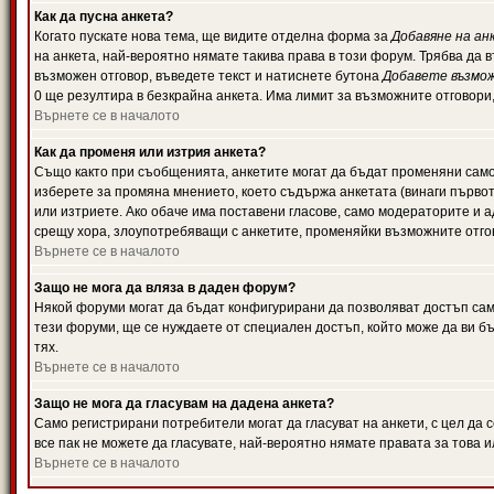
Как да пусна анкета?
Когато пускате нова тема, ще видите отделна форма за
Добавяне на ан
на анкета, най-вероятно нямате такива права в този форум. Трябва да 
възможен отговор, въведете текст и натиснете бутона
Добавете възмо
0 ще резултира в безкрайна анкета. Има лимит за възможните отговори
Върнете се в началото
Как да променя или изтрия анкета?
Също както при съобщенията, анкетите могат да бъдат променяни само 
изберете за промяна мнението, което съдържа анкетата (винаги първото
или изтриете. Ако обаче има поставени гласове, само модераторите и 
срещу хора, злоупотребяващи с анкетите, променяйки възможните отгов
Върнете се в началото
Защо не мога да вляза в даден форум?
Някой форуми могат да бъдат конфигурирани да позволяват достъп само 
тези форуми, ще се нуждаете от специален достъп, който може да ви 
тях.
Върнете се в началото
Защо не мога да гласувам на дадена анкета?
Само регистрирани потребители могат да гласуват на анкети, с цел да 
все пак не можете да гласувате, най-вероятно нямате правата за това и
Върнете се в началото