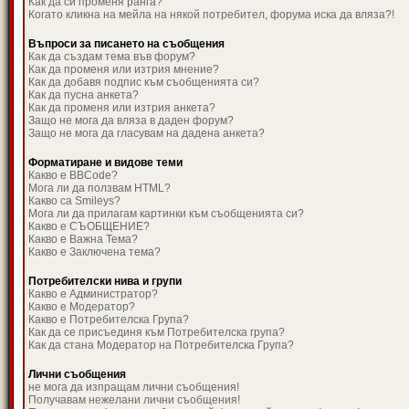
Как да си променя ранга?
Когато кликна на мейла на някой потребител, форума иска да вляза?!
Въпроси за писането на съобщения
Как да създам тема във форум?
Как да променя или изтрия мнение?
Как да добавя подпис към съобщенията си?
Как да пусна анкета?
Как да променя или изтрия анкета?
Защо не мога да вляза в даден форум?
Защо не мога да гласувам на дадена анкета?
Форматиране и видове теми
Какво е BBCode?
Мога ли да ползвам HTML?
Какво са Smileys?
Мога ли да прилагам картинки към съобщенията си?
Какво е СЪОБЩЕНИЕ?
Какво е Важна Тема?
Какво е Заключена тема?
Потребителски нива и групи
Какво е Администратор?
Какво е Модератор?
Какво е Потребителска Група?
Как да се присъединя към Потребителска група?
Как да стана Модератор на Потребителска Група?
Лични съобщения
не мога да изпращам лични съобщения!
Получавам нежелани лични съобщения!