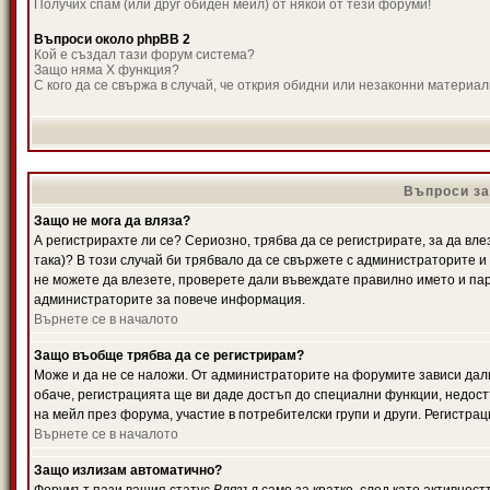
Получих спам (или друг обиден мейл) от някой от тези форуми!
Въпроси около phpBB 2
Кой е създал тази форум система?
Защо няма X функция?
С кого да се свържа в случай, че открия обидни или незаконни материа
Въпроси за
Защо не мога да вляза?
А регистрирахте ли се? Сериозно, трябва да се регистрирате, за да вле
така)? В този случай би трябвало да се свържете с администраторите и д
не можете да влезете, проверете дали въвеждате правилно името и паро
администраторите за повече информация.
Върнете се в началото
Защо въобще трябва да се регистрирам?
Може и да не се наложи. От администраторите на форумите зависи дали
обаче, регистрацията ще ви даде достъп до специални функции, недост
на мейл през форума, участие в потребителски групи и други. Регистра
Върнете се в началото
Защо излизам автоматично?