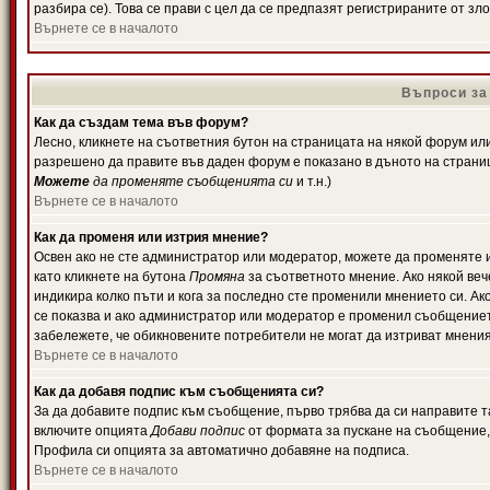
разбира се). Това се прави с цел да се предпазят регистрираните от з
Върнете се в началото
Въпроси за
Как да създам тема във форум?
Лесно, кликнете на съответния бутон на страницата на някой форум или 
разрешено да правите във даден форум е показано в дъното на страни
Можете
да променяте съобщенията си
и т.н.)
Върнете се в началото
Как да променя или изтрия мнение?
Освен ако не сте администратор или модератор, можете да променяте 
като кликнете на бутона
Промяна
за съответното мнение. Ако някой вече
индикира колко пъти и кога за последно сте променили мнението си. Ако 
се показва и ако администратор или модератор е променил съобщениет
забележете, че обикновените потребители не могат да изтриват мненият
Върнете се в началото
Как да добавя подпис към съобщенията си?
За да добавите подпис към съобщение, първо трябва да си направите т
включите опцията
Добави подпис
от формата за пускане на съобщение, 
Профила си опцията за автоматично добавяне на подписа.
Върнете се в началото