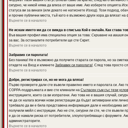
Форумът пази вашия статус
Влязъл
само за кратко, след като активност
сигурно, че никой няма да влиза от ваше име. Ако изберете опцията
Иск
статуса ви за винаги (или докато не натиснете Изход). Този подход, оба
и прочие публични места, тъй като е възможно други хора да влязат на
Върнете се в началото
Не искам името ми да се вижда в списъка Кой е онлайн. Как става то
Във вашия профил има специална опция за това:
Скриване на вашия о
за вас. За останалите потребители ще сте Скрит.
Върнете се в началото
Забравих си паролата!
Без паника! Не е възможно да получите старата си парола, но за сметка
отидете на Вход и кликнете
Забравих си паролата!
. След това просто с
Върнете се в началото
Добре, регистрирах се, но не мога да вляза!
Първо проверете дали сте въвели правилно името и паролата си. Ако те
COPPA-поддръжката и вие сте кликнали на
Съгласен съм със тези усло
инструкциите, които са ви изпратени. Ако това не е вашия случай, сигу
че да се налага всички нови регистрации да бъдат активирани или личн
трябвало да ви е била представена информация дали е необходима акти
получили мейл с инструкции. Ако не сте, сигурни ли сте, че сте въвели
е да се намали риска от потребители, злоупотребяващи с форумите. Ако
администраторите.
Върнете се в началото