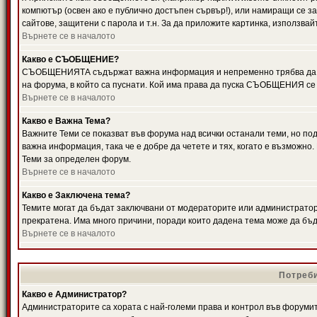
компютър (освен ако е публично достъпен сървър!), или намиращи се з
сайтове, защитени с парола и т.н. За да приложите картинка, използвай
Върнете се в началото
Какво е СЪОБЩЕНИЕ?
СЪОБЩЕНИЯТА съдържат важна информация и непременно трябва да ги
на форума, в който са пуснати. Кой има права да пуска СЪОБЩЕНИЯ се
Върнете се в началото
Какво е Важна Тема?
Важните Теми се показват във форума над всички останали теми, но 
важна информация, така че е добре да четете и тях, когато е възмож
Теми за определен форум.
Върнете се в началото
Какво е Заключена тема?
Темите могат да бъдат заключвани от модераторите или администратори
прекратена. Има много причини, поради които дадена тема може да бъ
Върнете се в началото
Потреби
Какво е Администратор?
Администраторите са хората с най-големи права и контрол във форумит