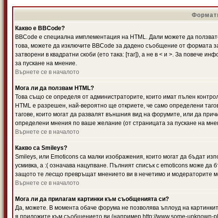
Формати
Какво е BBCode?
BBCode е специална имплементация на HTML. Дали можете да ползвате
това, можете да изключите BBCode за дадено съобщение от формата за
затворени в квадратни скоби (ето така: [таг]), а не в < и >. За повече
за пускане на мнение.
Върнете се в началото
Мога ли да ползвам HTML?
Това също се определя от администраторите, които имат пълен контро
HTML е разрешен, най-вероятно ще откриете, че само определени тагов
тагове, които могат да развалят външния вид на форумите, или да прич
определени мнения по ваше желание (от страницата за пускане на мне
Върнете се в началото
Какво са Smileys?
Smileys, или Emoticons са малки изображения, които могат да бъдат изп
усмивка, а :( означава нацупване. Пълният списък с emoticons може да б
защото те лесщо превръщат мнението ви в нечетимо и модераторите мо
Върнете се в началото
Мога ли да прилагам картинки към съобщенията си?
Да, можете. В момента обаче форума не позволява ъплоуд на картинките
я приложите към съобщението ви (например http://www.some-unknown-pla