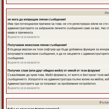
Ли
не мога да изпращам лични съобщения!
Има три потенциални причини за това: не сте регистриран и/или не ст
администраторите са забранили личните съобщения само за вас. Ако ст
каква е причината.
Върнете се в началото
Получавам нежелани лични съобщения!
В бъдещи версии на този софтуер ще бъде добавена функция за игнорира
получавате нежелани съобщения, е да се свържете с администраторите
съобщения.
Върнете се в началото
Получих спам (или друг обиден мейл) от някой от тези форуми!
Съжаляваме да чуем това. Мейл формата, от която е бил пунат този ме
съобщението. Изпратете на администратора пълно копие на мейла, кой
Администраторите ще се погрижат за проблемния потребител.
Върнете се в началото
Въпро