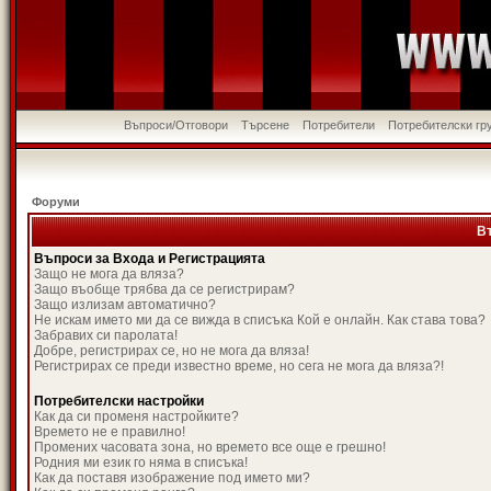
Въпроси/Отговори
Търсене
Потребители
Потребителски гр
Форуми
В
Въпроси за Входа и Регистрацията
Защо не мога да вляза?
Защо въобще трябва да се регистрирам?
Защо излизам автоматично?
Не искам името ми да се вижда в списъка Кой е онлайн. Как става това?
Забравих си паролата!
Добре, регистрирах се, но не мога да вляза!
Регистрирах се преди известно време, но сега не мога да вляза?!
Потребителски настройки
Как да си променя настройките?
Времето не е правилно!
Промених часовата зона, но времето все още е грешно!
Родния ми език го няма в списъка!
Как да поставя изображение под името ми?