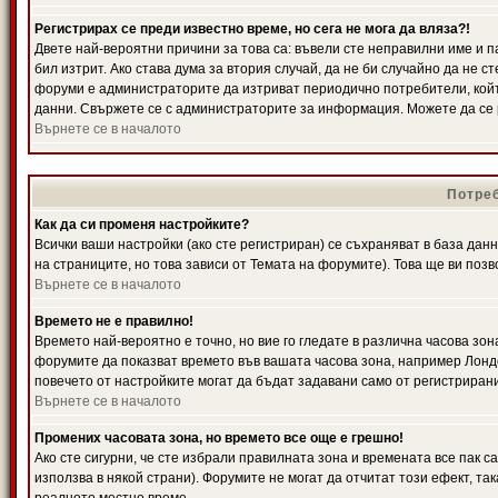
Регистрирах се преди известно време, но сега не мога да вляза?!
Двете най-вероятни причини за това са: въвели сте неправилни име и п
бил изтрит. Ако става дума за втория случай, да не би случайно да не
форуми е администраторите да изтриват периодично потребители, койт
данни. Свържете се с администраторите за информация. Можете да се р
Върнете се в началото
Потреб
Как да си променя настройките?
Всички ваши настройки (ако сте регистриран) се съхраняват в база данн
на страниците, но това зависи от Темата на форумите). Това ще ви поз
Върнете се в началото
Времето не е правилно!
Времето най-вероятно е точно, но вие го гледате в различна часова зон
форумите да показват времето във вашата часова зона, например Лондо
повечето от настройките могат да бъдат задавани само от регистрирани 
Върнете се в началото
Промених часовата зона, но времето все още е грешно!
Ако сте сигурни, че сте избрали правилната зона и времената все пак с
използва в някой страни). Форумите не могат да отчитат този ефект, та