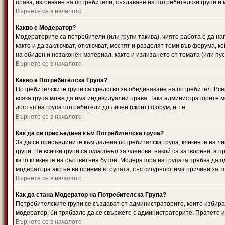
права, изгонване на потребители, създаване на потребителски групи и м
Върнете се в началото
Какво е Модератор?
Модераторите са потребители (или групи такива), чиято работа е да н
както и да заключват, отключват, местят и разделят теми във форума, к
на обиден и незаконен материал, както и излизането от темата (или пус
Върнете се в началото
Какво е Потребителска Група?
Потребителските групи са средство за обединяване на потребител. Всек
всяка група може да има индивидуални права. Така администраторите м
достъп на група потребители до личен (скрит) форум, и т.н.
Върнете се в началото
Как да се присъединя към Потребителска група?
За да се присъедините към дадена потребителска група, кликнете на л
групи. Не всички групи са
отворени
за членове, някой са затворени, а п
като кликнете на съответния бутон. Модератора на групата трябва да о
модератора ако не ви приеме в групата, със сигурност има причини за т
Върнете се в началото
Как да стана Модератор на Потребителска Група?
Потребителските групи се създават от администраторите, които избират
модератор, би трябвало да се свържете с администраторите. Пратете
Върнете се в началото