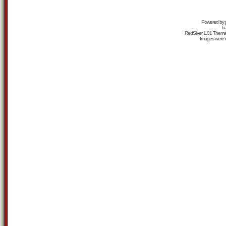
Powered by
Tr
RedSilver 1.01 Them
Images were