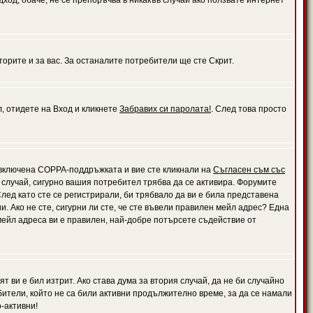
дход, обаче, не се препоръчва в никакъв случай ако ползвате интернет
орите и за вас. За останалите потребители ще сте Скрит.
л, отидете на Вход и кликнете
Забравих си паролата!
. След това просто
е включена COPPA-поддръжката и вие сте кликнали на
Съгласен съм със
я случай, сигурно вашия потребител трябва да се активира. Форумите
лед като сте се регистрирали, би трябвало да ви е била представена
 Ако не сте, сигурни ли сте, че сте въвели правилен мейл адрес? Една
 мейл адреса ви е правилен, най-добре потърсете съдействие от
 ви е бил изтрит. Ако става дума за втория случай, да не би случайно
тели, който не са били активни продължително време, за да се намали
-активни!