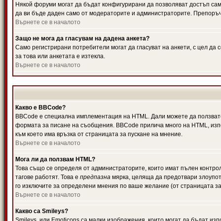
Някой форуми могат да бъдат конфигурирани да позволяват достъп само 
да ви бъде даден само от модераторите и администраторите. Препоръчв
Върнете се в началото
Защо не мога да гласувам на дадена анкета?
Само регистрирани потребители могат да гласуват на анкети, с цел да 
за това или анкетата е изтекла.
Върнете се в началото
Какво е BBCode?
BBCode е специална имплементация на HTML. Дали можете да ползвате
формата за писане на съобщения. BBCode прилича много на HTML, използв
към което има връзка от страницата за пускане на мнение.
Върнете се в началото
Мога ли да ползвам HTML?
Това също се определя от администраторите, които имат пълен контро
тагове работят. Това е
предпазна
мярка, целяща да предотвари злоупотр
го изключите за определени мнения по ваше желание (от страницата за
Върнете се в началото
Какво са Smileys?
Smileys, или Emoticons са малки изображения, които могат да бъдат изп