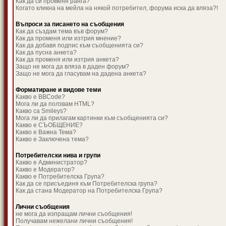
Как да си променя ранга?
Когато кликна на мейла на някой потребител, форума иска да вляза?!
Въпроси за писането на съобщения
Как да създам тема във форум?
Как да променя или изтрия мнение?
Как да добавя подпис към съобщенията си?
Как да пусна анкета?
Как да променя или изтрия анкета?
Защо не мога да вляза в даден форум?
Защо не мога да гласувам на дадена анкета?
Форматиране и видове теми
Какво е BBCode?
Мога ли да ползвам HTML?
Какво са Smileys?
Мога ли да прилагам картинки към съобщенията си?
Какво е СЪОБЩЕНИЕ?
Какво е Важна Тема?
Какво е Заключена тема?
Потребителски нива и групи
Какво е Администратор?
Какво е Модератор?
Какво е Потребителска Група?
Как да се присъединя към Потребителска група?
Как да стана Модератор на Потребителска Група?
Лични съобщения
не мога да изпращам лични съобщения!
Получавам нежелани лични съобщения!