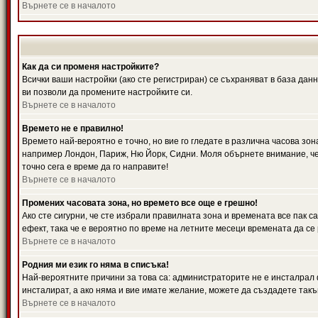
Върнете се в началото
Как да си променя настройките?
Всички ваши настройки (ако сте регистриран) се съхраняват в база данн
ви позволи да промените настройките си.
Върнете се в началото
Времето не е правилно!
Времето най-вероятно е точно, но вие го гледате в различна часова зон
например Лондон, Париж, Ню Йорк, Сидни. Моля обърнете внимание, че ч
точно сега е време да го направите!
Върнете се в началото
Промених часовата зона, но времето все още е грешно!
Ако сте сигурни, че сте избрали правилната зона и времената все пак с
ефект, така че е вероятно по време на летните месеци времената да се 
Върнете се в началото
Родния ми език го няма в списъка!
Най-вероятните причини за това са: администраторите не е инсталрал 
инсталират, а ако няма и вие имате желание, можете да създадете так
Върнете се в началото