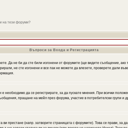
ли на тези форуми?
Въпроси за Входа и Регистрацията
зете. Да не би да сте били изгонени от форумите (ще видите съобщение, ако т
трирали, не сте изгонени и все пак не можете да влезете, проверете дали въ
ормация.
 е необходимо да се регистрирате, за да пускате мнения. При всички положе
 съобщения, пращане на мейл през форума, участие в потребителски групи и д
та ви престане (напр. затворите страницата с форумите). Това се прави, за да