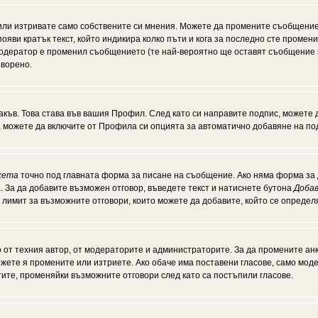
или изтривате само собствените си мнения. Можете да промените съобщение
появи кратък текст, който индикира колко пъти и кога за последно сте промен
и модератор е променил съобщението (те най-вероятно ще оставят съобщение 
оворено.
акъв. Това става във вашия Профил. След като си направите подпис, можете
, можете да включите от Профила си опцията за автоматично добавяне на по
кета
точно под главната форма за писане на съобщение. Ако няма форма за д
. За да добавите възможен отговор, въведете текст и натиснете бутона
Добав
а лимит за възможните отговори, които можете да добавите, който се опреде
от техния автор, от модераторите и администраторите. За да промените анк
можете я промените или изтриете. Ако обаче има поставени гласове, само мо
тите, променяйки възможните отговори след като са постъпили гласове.