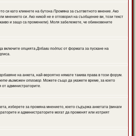
то си като кликнете на бутона
Промяна
за съответното мнение. Ако
или мнението си. Ако никой не е отговорил на съобщение ви, този текст
какво и защо са променили). Моля забележете, че обикновените
 да включите опцията
Добави подпис
от формата за пускане на
дписа.
обавяне на анкета, най-вероятно нямате такива права в този форум.
ете възможен отговор
. Можете също да укажете време, за което
ля от администраторите.
ета, изберете за промяна мнението, което съдържа анкетата (винаги
дераторите и администраторите могат да променят или изтрият