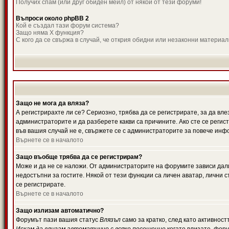
Получих спам (или друг обиден мейл) от някой от тези форуми!
Въпроси около phpBB 2
Кой е създал тази форум система?
Защо няма X функция?
С кого да се свържа в случай, че открия обидни или незаконни материа
Защо не мога да вляза?
А регистрирахте ли се? Сериозно, трябва да се регистрирате, за да вле
администраторите и да разберете какви са причините. Ако сте се регис
във вашия случай не е, свържете се с администраторите за повече инф
Върнете се в началото
Защо въобще трябва да се регистрирам?
Може и да не се наложи. От администраторите на форумите зависи дали
недостъпни за гостите. Някой от тези функции са личен аватар, лични
се регистрирате.
Върнете се в началото
Защо излизам автоматично?
Форумът пази вашия статус
Влязъл
само за кратко, след като активност