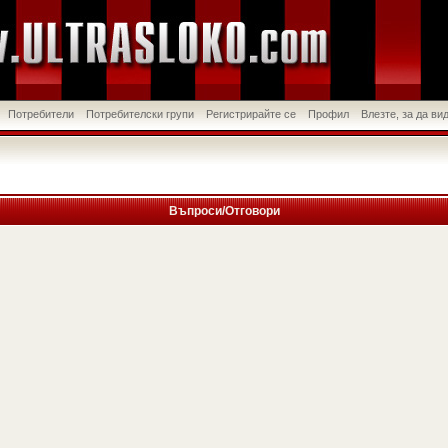
Потребители
Потребителски групи
Регистрирайте се
Профил
Влезте, за да в
Въпроси/Отговори