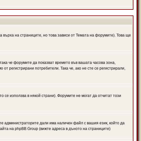
а върха на страниците, но това зависи от Темата на форумите). Това ще
 така че форумите да показват времето във вашата часова зона,
 от регистрирани потребители. Така че, ако не сте се регистрирали,
то се използва в някой страни). Форумите не могат да отчитат този
те администраторите дали има наличен файл с вашия език, който да
айта на phpBB Group (вижте адреса в дъното на страниците)