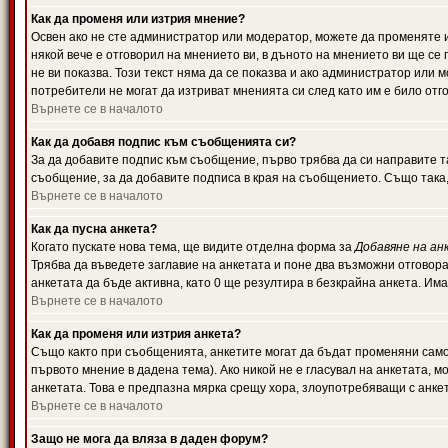
Как да променя или изтрия мнение?
Освен ако не сте администратор или модератор, можете да променяте 
някой вече е отговорил на мнението ви, в дъното на мнението ви ще се 
не ви показва. Този текст няма да се показва и ако администратор ил
потребители не могат да изтриват мненията си след като им е било отг
Върнете се в началото
Как да добавя подпис към съобщенията си?
За да добавите подпис към съобщение, първо трябва да си направите т
съобщение, за да добавите подписа в края на съобщението. Също така
Върнете се в началото
Как да пусна анкета?
Когато пускате нова тема, ще видите отделна форма за
Добавяне на ан
Трябва да въведете заглавие на анкетата и поне два възможни отговора
анкетата да бъде активна, като 0 ще резултира в безкрайна анкета. Им
Върнете се в началото
Как да променя или изтрия анкета?
Също както при съобщенията, анкетите могат да бъдат променяни само 
първото мнение в дадена тема). Ако никой не е гласувал на анкетата, 
анкетата. Това е предпазна мярка срещу хора, злоупотребяващи с анке
Върнете се в началото
Защо не мога да вляза в даден форум?