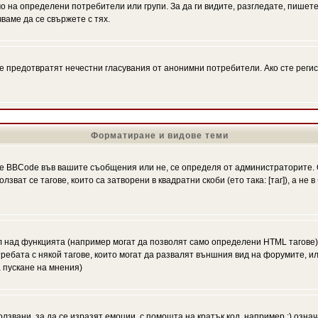
на определени потребители или групи. За да ги видите, разгледате, пишете 
аме да се свържете с тях.
се предотвратят нечестни гласувания от анонимни потребители. Ако сте регис
Форматиране и видове теми
 BBCode във вашите съобщения или не, се определя от администраторите. 
ат се тагове, които са затворени в квадратни скоби (ето така: [таг]), а не
л над функцията (например могат да позволят само определени HTML тагове)
ебата с някой тагове, които могат да развалят външния вид на форумите, ил
 пускане на мнения)
олзвани, за да се изразят емоции, с помощта на кратък код, например :) означ