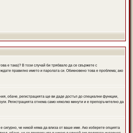
ова е така)? В този случай би трябвало да се свържете с
веждате правилно името и паролата си. Обикновено това е проблема; ако
ния, обаче, регистрацията ще ви даде достъп до специални функции,
руги. Регистрацията отнема само няколко минути и е препоръчително да
 е сигурно, че никой няма да влиза от ваше име. Ако изберете опцията