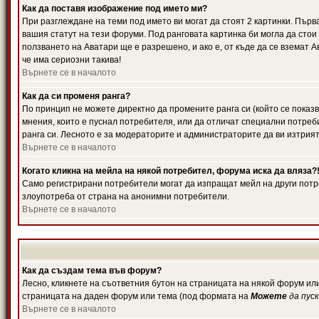
Как да поставя изображение под името ми?
При разглеждане на теми под името ви могат да стоят 2 картинки. Първ
вашия статут на тези форуми. Под ранговата картинка би могла да стои
ползването на Аватари ще е разрешено, и ако е, от къде да се вземат 
че има сериозни такива!
Върнете се в началото
Как да си променя ранга?
По принцип не можете директно да промените ранга си (който се показв
мнения, които е пуснал потребителя, или да отличат специални потреб
ранга си. Лесното е за модераторите и администраторите да ви изтрият
Върнете се в началото
Когато кликна на мейла на някой потребител, форума иска да вляза?
Само регистрирани потребители могат да изпращат мейл на други потре
злоупотреба от страна на анонимни потребители.
Върнете се в началото
Как да създам тема във форум?
Лесно, кликнете на съответния бутон на страницата на някой форум или
страницата на даден форум или тема (под формата на
Можете
да пус
Върнете се в началото