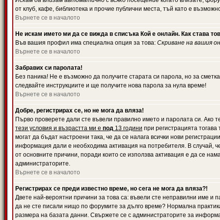
Искам да влизам автоматично с всяко посещение
когато влизате, фору
от клуб, кафе, библиотека и прочие публични места, тъй като е възможн
Върнете се в началото
Не искам името ми да се вижда в списъка Кой е онлайн. Как става то
Във вашия профил има специална опция за това:
Скриване на вашия о
Върнете се в началото
Забравих си паролата!
Без паника! Не е възможно да получите старата си парола, но за сметка
следвайте инструкциите и ще получите нова парола за нула време!
Върнете се в началото
Добре, регистрирах се, но не мога да вляза!
Първо проверете дали сте въвели правилно името и паролата си. Ако те
тези условия и възрастта ми е
под
13 години
при регистрацията тогава т
могат да бъдат настроени така, че да се налага всички нови регистрац
информация дали е необходима активация на потребителя. В случай, че 
от основните причини, поради които се използва активация е да се нам
администраторите.
Върнете се в началото
Регистрирах се преди известно време, но сега не мога да вляза?!
Двете най-вероятни причини за това са: въвели сте неправилни име и па
да не сте писали нищо по форумите за дълго време? Нормална практик
размера на базата данни. Свържете се с администраторите за информац