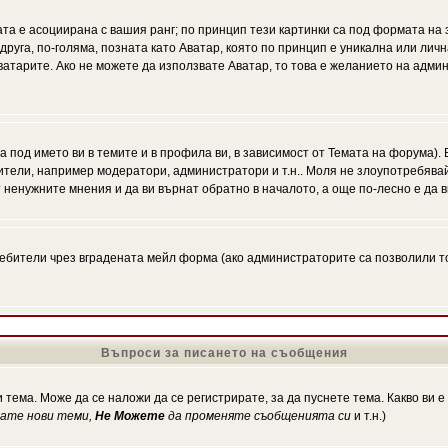
ата е асоциирана с вашия ранг; по принцип тези картинки са под формата на
 друга, по-голяма, позната като Аватар, която по принцип е уникална или ли
Аватарите. Ако не можете да използвате Аватар, то това е желанието на адми
а под името ви в темите и в профила ви, в зависимост от Темата на форума).
ители, например модератори, администратори и т.н.. Моля не злоупотребява
 ненужните мнения и да ви върнат обратно в началото, а още по-лесно е да в
!
бители чрез вградената мейл форма (ако администраторите са позволили това
Въпроси за писането на съобщения
 тема. Може да се наложи да се регистрирате, за да пуснете тема. Какво ви 
кате нови теми,
Не Можете
да променяте съобщенията си
и т.н.)