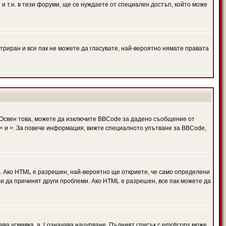
и т.н. в тези форуми, ще се нуждаете от специален достъп, който може
триран и все пак не можете да гласувате, най-вероятно нямате правата
Освен това, можете да изключите BBCode за дадено съобщение от
 в < и >. За повече информация, вижте специалното упътване за BBCode,
. Ако HTML е разрешен, най-вероятно ще откриете, че само определени
и да причинят други проблеми. Ако HTML е разрешен, все пак можете да
ава усмивка, а :( означава нацупване. Пълният списък с emoticons може