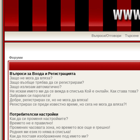
Въпроси/Отговори
Търсене
Форуми
Въпроси за Входа и Регистрацията
Защо не мога да вляза?
Защо въобще трябва да се регистрирам?
Защо излизам автоматично?
Не искам името ми да се вижда в списъка Кой е онлайн. Как става това?
Забравих си паролата!
Добре, регистрирах се, но не мога да вляза!
Регистрирах се преди известно време, но сега не мога да вляза?!
Потребителски настройки
Как да си променя настройките?
Времето не е правилно!
Промених часовата зона, но времето все още е грешно!
Родния ми език го няма в списъка!
Как да поставя изображение под името ми?