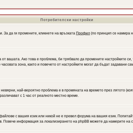
Потребителски настройки
и. За да ги промените, кликнете на връзката
Профил
(по принцип се намира н
а от вашата. Ако това е проблема, би трябвало да промените настройките си,
асовата зона, както и повечето от настройките могат да бъдат задавани само
а невярни, най-вероятно проблема е в промяната на времето през лятото (коя
различават с 1 час от реалното местно време.
файлове с вашия език или никой не е превел форума на вашия език. Попитай
ъв. Повече информация за локализирането на phpBB можете да намерите на с