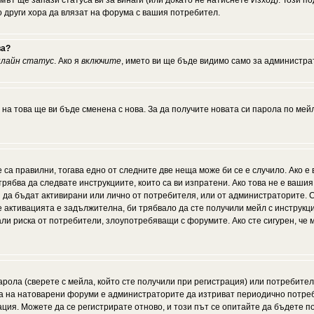
мът ще запази статуса ви за винаги (или докато не натиснете Изход). Този по
о други хора да влязат на форума с вашия потребител.
ва?
нлайн статус
. Ако я
включите
, името ви ще бъде видимо само за администрат
 на това ще ви бъде сменена с нова. За да получите новата си парола по мей
 са правилни, тогава едно от следните две неща може би се е случило. Ако 
рябва да следвате инструкциите, които са ви изпратени. Ако това не е ваши
ии да бъдат активирани или лично от потребителя, или от администраторите. С
активацията е задължителна, би трябвало да сте получили мейл с инструкции.
али риска от потребители, злоупотребяващи с форумите. Ако сте сигурен, че
рола (сверете с мейла, който сте получили при регистрация) или потребителят
а на натоварени форуми е администраторите да изтриват периодично потреби
ия. Можете да се регистрирате отново, и този път се опитайте да бъдете по