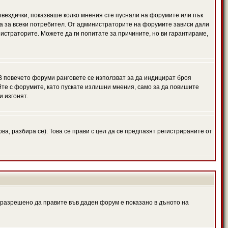
 звездички, показваше колко мнения сте пуснали на форумите или пък
чна за всеки потребител. От администраторите на форумите зависи дали
нистраторите. Можете да ги попитате за причините, но ви гарантираме,
 В повечето форуми ранговете се използват за да индицират броя
йте с форумите, като пускате излишни мнения, само за да повишите
и изгонят.
, разбира се). Това се прави с цел да се предпазят регистрираните от
е разрешено да правите във даден форум е показано в дъното на