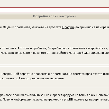
Потребителски настройки
и. За да ги промените, кликнете на връзката
Профил
(по принцип се намира н
а от вашата. Ако това е проблема, би трябвало да промените настройките си,
асовата зона, както и повечето от настройките могат да бъдат задавани само
а невярни, най-вероятно проблема е в промяната на времето през лятото (коя
различават с 1 час от реалното местно време.
файлове с вашия език или никой не е превел форума на вашия език. Попитай
ъв. Повече информация за локализирането на phpBB можете да намерите на с