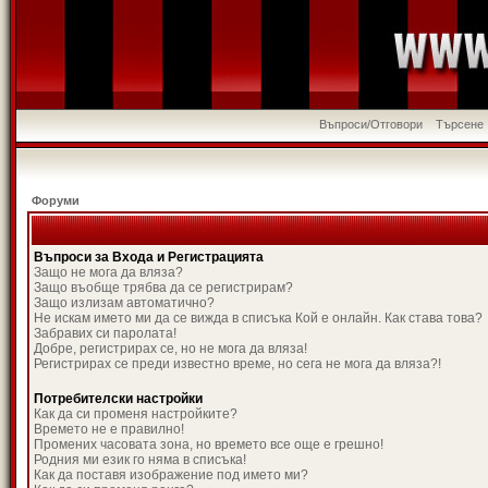
Въпроси/Отговори
Търсене
Форуми
Въпроси за Входа и Регистрацията
Защо не мога да вляза?
Защо въобще трябва да се регистрирам?
Защо излизам автоматично?
Не искам името ми да се вижда в списъка Кой е онлайн. Как става това?
Забравих си паролата!
Добре, регистрирах се, но не мога да вляза!
Регистрирах се преди известно време, но сега не мога да вляза?!
Потребителски настройки
Как да си променя настройките?
Времето не е правилно!
Промених часовата зона, но времето все още е грешно!
Родния ми език го няма в списъка!
Как да поставя изображение под името ми?