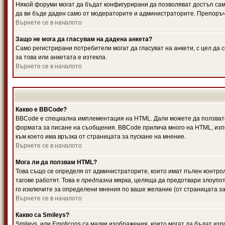
Някой форуми могат да бъдат конфигурирани да позволяват достъп само 
да ви бъде даден само от модераторите и администраторите. Препоръчв
Върнете се в началото
Защо не мога да гласувам на дадена анкета?
Само регистрирани потребители могат да гласуват на анкети, с цел да 
за това или анкетата е изтекла.
Върнете се в началото
Какво е BBCode?
BBCode е специална имплементация на HTML. Дали можете да ползвате
формата за писане на съобщения. BBCode прилича много на HTML, използв
към което има връзка от страницата за пускане на мнение.
Върнете се в началото
Мога ли да ползвам HTML?
Това също се определя от администраторите, които имат пълен контро
тагове работят. Това е
предпазна
мярка, целяща да предотвари злоупотр
го изключите за определени мнения по ваше желание (от страницата за
Върнете се в началото
Какво са Smileys?
Smileys, или Emoticons са малки изображения, които могат да бъдат изп