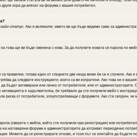
мът ще запази статуса ви за винаги (или докато не натиснете Изход). Този по
о други хора да влязат на форума с вашия потребител.
ва?
нлайн статус
. Ако я
включите
, името ви ще бъде видимо само за администрат
 на това ще ви бъде сменена с нова. За да получите новата си парола по мей
 са правилни, тогава едно от следните две неща може би се е случило. Ако 
рябва да следвате инструкциите, които са ви изпратени. Ако това не е ваши
ии да бъдат активирани или лично от потребителя, или от администраторите. С
активацията е задължителна, би трябвало да сте получили мейл с инструкции.
али риска от потребители, злоупотребяващи с форумите. Ако сте сигурен, че
рола (сверете с мейла, който сте получили при регистрация) или потребителят
а на натоварени форуми е администраторите да изтриват периодично потреби
ия. Можете да се регистрирате отново, и този път се опитайте да бъдете по