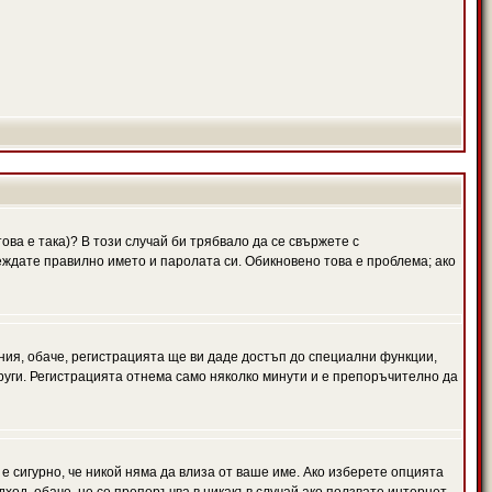
ова е така)? В този случай би трябвало да се свържете с
веждате правилно името и паролата си. Обикновено това е проблема; ако
ния, обаче, регистрацията ще ви даде достъп до специални функции,
руги. Регистрацията отнема само няколко минути и е препоръчително да
 е сигурно, че никой няма да влиза от ваше име. Ако изберете опцията