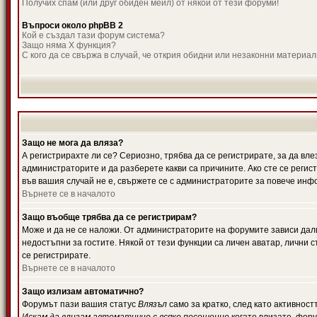
Получих спам (или друг обиден мейл) от някой от тези форуми!
Въпроси около phpBB 2
Кой е създал тази форум система?
Защо няма X функция?
С кого да се свържа в случай, че открия обидни или незаконни материа
Защо не мога да вляза?
А регистрирахте ли се? Сериозно, трябва да се регистрирате, за да вле
администраторите и да разберете какви са причините. Ако сте се регис
във вашия случай не е, свържете се с администраторите за повече инф
Върнете се в началото
Защо въобще трябва да се регистрирам?
Може и да не се наложи. От администраторите на форумите зависи дали
недостъпни за гостите. Някой от тези функции са личен аватар, лични
се регистрирате.
Върнете се в началото
Защо излизам автоматично?
Форумът пази вашия статус
Влязъл
само за кратко, след като активност