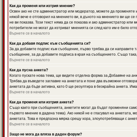
Как да променя или изтрия мнение?
Освен ако не сте администратор или модератор, можете да променяте 
някой вече е отговорил на мнението ви, в дъното на мнението ви ще се 
не ви показва. Този текст няма да се показва и ако администратор ил
потребители не могат да изтриват мненията си след като им е било отг
Върнете се в началото
Как да добавя подпис към съобщенията си?
За да добавите подпис към съобщение, първо трябва да си направите т
съобщение, за да добавите подписа в края на съобщението. Също така
Върнете се в началото
Как да пусна анкета?
Когато пускате нова тема, ще видите отделна форма за
Добавяне на ан
Трябва да въведете заглавие на анкетата и поне два възможни отговора
анкетата да бъде активна, като 0 ще резултира в безкрайна анкета. Им
Върнете се в началото
Как да променя или изтрия анкета?
Също както при съобщенията, анкетите могат да бъдат променяни само 
първото мнение в дадена тема). Ако никой не е гласувал на анкетата, 
анкетата. Това е предпазна мярка срещу хора, злоупотребяващи с анке
Върнете се в началото
Защо не мога да вляза в даден форум?