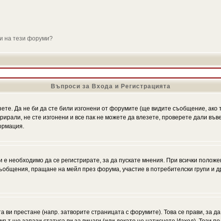
ли на тези форуми?
Въпроси за Входа и Регистрацията
зете. Да не би да сте били изгонени от форумите (ще видите съобщение, ако т
трирали, не сте изгонени и все пак не можете да влезете, проверете дали въ
ормация.
 е необходимо да се регистрирате, за да пускате мнения. При всички положе
 съобщения, пращане на мейл през форума, участие в потребителски групи и д
та ви престане (напр. затворите страницата с форумите). Това се прави, за да