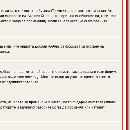
то си като кликнете на бутона
Промяна
за съответното мнение. Ако
или мнението си. Ако никой не е отговорил на съобщение ви, този текст
какво и защо са променили). Моля забележете, че обикновените
 да включите опцията
Добави подпис
от формата за пускане на
дписа.
обавяне на анкета, най-вероятно нямате такива права в този форум.
ете възможен отговор
. Можете също да укажете време, за което
ля от администраторите.
ета, изберете за промяна мнението, което съдържа анкетата (винаги
дераторите и администраторите могат да променят или изтрият