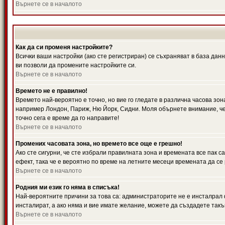
Върнете се в началото
Как да си променя настройките?
Всички ваши настройки (ако сте регистриран) се съхраняват в база данн
ви позволи да промените настройките си.
Върнете се в началото
Времето не е правилно!
Времето най-вероятно е точно, но вие го гледате в различна часова зон
например Лондон, Париж, Ню Йорк, Сидни. Моля обърнете внимание, че ч
точно сега е време да го направите!
Върнете се в началото
Промених часовата зона, но времето все още е грешно!
Ако сте сигурни, че сте избрали правилната зона и времената все пак с
ефект, така че е вероятно по време на летните месеци времената да се 
Върнете се в началото
Родния ми език го няма в списъка!
Най-вероятните причини за това са: администраторите не е инсталрал 
инсталират, а ако няма и вие имате желание, можете да създадете так
Върнете се в началото