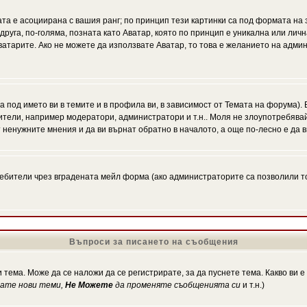
ата е асоциирана с вашия ранг; по принцип тези картинки са под формата на
 друга, по-голяма, позната като Аватар, която по принцип е уникална или ли
Аватарите. Ако не можете да използвате Аватар, то това е желанието на адми
а под името ви в темите и в профила ви, в зависимост от Темата на форума).
ители, например модератори, администратори и т.н.. Моля не злоупотребява
 ненужните мнения и да ви върнат обратно в началото, а още по-лесно е да в
!
бители чрез вградената мейл форма (ако администраторите са позволили това
Въпроси за писането на съобщения
 тема. Може да се наложи да се регистрирате, за да пуснете тема. Какво ви 
кате нови теми,
Не Можете
да променяте съобщенията си
и т.н.)