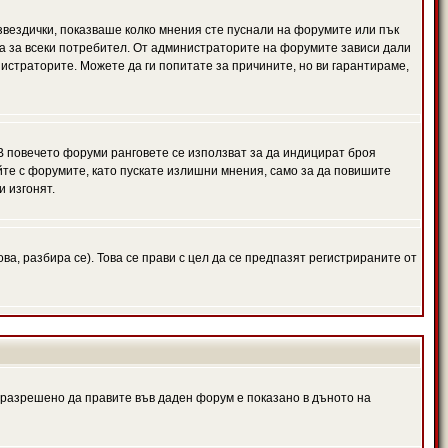
 звездички, показваше колко мнения сте пуснали на форумите или пък
чна за всеки потребител. От администраторите на форумите зависи дали
нистраторите. Можете да ги попитате за причините, но ви гарантираме,
 В повечето форуми ранговете се използват за да индицират броя
йте с форумите, като пускате излишни мнения, само за да повишите
и изгонят.
, разбира се). Това се прави с цел да се предпазят регистрираните от
е разрешено да правите във даден форум е показано в дъното на