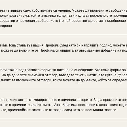
или изтривате само собствените си мнения. Можете да промените съобщение
появи кратък текст, който индикира колко пъти и кога за последно сте промен
и модератор е променил съобщението (те най-вероятно ще оставят съобщение 
оворено.
акъв. Това става във вашия Профил. След като си направите подпис, можете
, можете да включите от Профила си опцията за автоматично добавяне на по
кета
точно под главната форма за писане на съобщение. Ако няма форма за д
. За да добавите възможен отговор, въведете текст и натиснете бутона
Добав
а лимит за възможните отговори, които можете да добавите, който се опреде
от техния автор, от модераторите и администраторите. За да промените анк
можете я промените или изтриете. Ако обаче има поставени гласове, само мо
тите, променяйки възможните отговори след като са постъпили гласове.