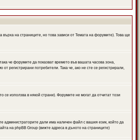
а върха на страниците, но това зависи от Темата на форумите). Това ще
 така че форумите да показват времето във вашата часова зона,
 от регистрирани потребители. Така че, ако не сте се регистрирали,
то се използва в някой страни). Форумите не могат да отчитат този
те администраторите дали има наличен файл с вашия език, който да
айта на phpBB Group (вижте адреса в дъното на страниците)