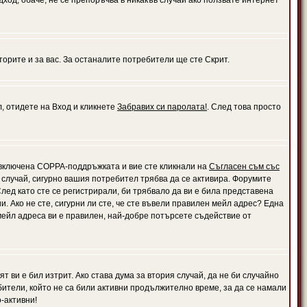
дход, обаче, не се препоръчва в никакъв случай ако ползвате интернет
орите и за вас. За останалите потребители ще сте Скрит.
л, отидете на Вход и кликнете
Забравих си паролата!
. След това просто
е включена COPPA-поддръжката и вие сте кликнали на
Съгласен съм със
я случай, сигурно вашия потребител трябва да се активира. Форумите
лед като сте се регистрирали, би трябвало да ви е била представена
 Ако не сте, сигурни ли сте, че сте въвели правилен мейл адрес? Една
 мейл адреса ви е правилен, най-добре потърсете съдействие от
 ви е бил изтрит. Ако става дума за втория случай, да не би случайно
тели, който не са били активни продължително време, за да се намали
-активни!