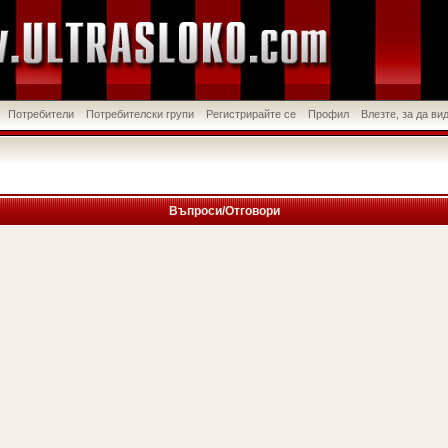
Потребители
Потребителски групи
Регистрирайте се
Профил
Влезте, за да в
Въпроси/Отговори