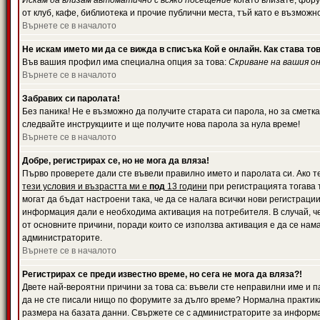
Искам да влизам автоматично с всяко посещение
когато влизате, фору
от клуб, кафе, библиотека и прочие публични места, тъй като е възможн
Върнете се в началото
Не искам името ми да се вижда в списъка Кой е онлайн. Как става то
Във вашия профил има специална опция за това:
Скриване на вашия о
Върнете се в началото
Забравих си паролата!
Без паника! Не е възможно да получите старата си парола, но за сметка
следвайте инструкциите и ще получите нова парола за нула време!
Върнете се в началото
Добре, регистрирах се, но не мога да вляза!
Първо проверете дали сте въвели правилно името и паролата си. Ако те
тези условия и възрастта ми е
под
13 години
при регистрацията тогава т
могат да бъдат настроени така, че да се налага всички нови регистрац
информация дали е необходима активация на потребителя. В случай, че 
от основните причини, поради които се използва активация е да се нам
администраторите.
Върнете се в началото
Регистрирах се преди известно време, но сега не мога да вляза?!
Двете най-вероятни причини за това са: въвели сте неправилни име и па
да не сте писали нищо по форумите за дълго време? Нормална практик
размера на базата данни. Свържете се с администраторите за информац