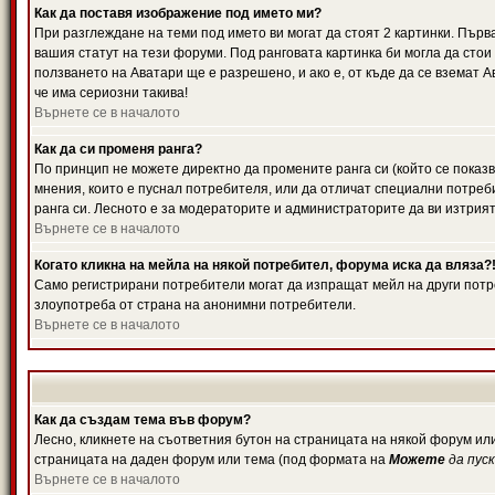
Как да поставя изображение под името ми?
При разглеждане на теми под името ви могат да стоят 2 картинки. Първ
вашия статут на тези форуми. Под ранговата картинка би могла да стои
ползването на Аватари ще е разрешено, и ако е, от къде да се вземат 
че има сериозни такива!
Върнете се в началото
Как да си променя ранга?
По принцип не можете директно да промените ранга си (който се показв
мнения, които е пуснал потребителя, или да отличат специални потреб
ранга си. Лесното е за модераторите и администраторите да ви изтрият
Върнете се в началото
Когато кликна на мейла на някой потребител, форума иска да вляза?
Само регистрирани потребители могат да изпращат мейл на други потре
злоупотреба от страна на анонимни потребители.
Върнете се в началото
Как да създам тема във форум?
Лесно, кликнете на съответния бутон на страницата на някой форум или
страницата на даден форум или тема (под формата на
Можете
да пус
Върнете се в началото