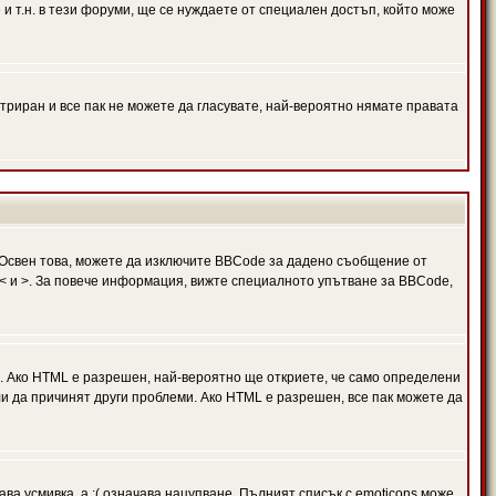
и т.н. в тези форуми, ще се нуждаете от специален достъп, който може
триран и все пак не можете да гласувате, най-вероятно нямате правата
Освен това, можете да изключите BBCode за дадено съобщение от
 в < и >. За повече информация, вижте специалното упътване за BBCode,
. Ако HTML е разрешен, най-вероятно ще откриете, че само определени
и да причинят други проблеми. Ако HTML е разрешен, все пак можете да
ава усмивка, а :( означава нацупване. Пълният списък с emoticons може