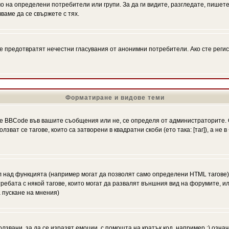
на определени потребители или групи. За да ги видите, разгледате, пишете 
аме да се свържете с тях.
се предотвратят нечестни гласувания от анонимни потребители. Ако сте регис
Форматиране и видове теми
 BBCode във вашите съобщения или не, се определя от администраторите. 
ат се тагове, които са затворени в квадратни скоби (ето така: [таг]), а не
л над функцията (например могат да позволят само определени HTML тагове)
ебата с някой тагове, които могат да развалят външния вид на форумите, ил
 пускане на мнения)
олзвани, за да се изразят емоции, с помощта на кратък код, например :) означ