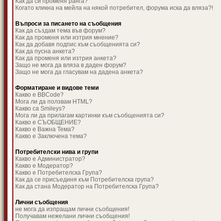
Как да си променя ранга?
Когато кликна на мейла на някой потребител, форума иска да вляза?!
Въпроси за писането на съобщения
Как да създам тема във форум?
Как да променя или изтрия мнение?
Как да добавя подпис към съобщенията си?
Как да пусна анкета?
Как да променя или изтрия анкета?
Защо не мога да вляза в даден форум?
Защо не мога да гласувам на дадена анкета?
Форматиране и видове теми
Какво е BBCode?
Мога ли да ползвам HTML?
Какво са Smileys?
Мога ли да прилагам картинки към съобщенията си?
Какво е СЪОБЩЕНИЕ?
Какво е Важна Тема?
Какво е Заключена тема?
Потребителски нива и групи
Какво е Администратор?
Какво е Модератор?
Какво е Потребителска Група?
Как да се присъединя към Потребителска група?
Как да стана Модератор на Потребителска Група?
Лични съобщения
не мога да изпращам лични съобщения!
Получавам нежелани лични съобщения!