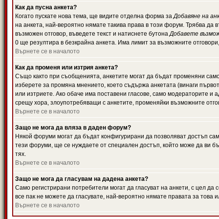
Как да пусна анкета?
Когато пускате нова тема, ще видите отделна форма за
Добавяне на ан
на анкета, най-вероятно нямате такива права в този форум. Трябва да 
възможен отговор, въведете текст и натиснете бутона
Добавете възмо
0 ще резултира в безкрайна анкета. Има лимит за възможните отговори
Върнете се в началото
Как да променя или изтрия анкета?
Също както при съобщенията, анкетите могат да бъдат променяни само 
изберете за промяна мнението, което съдържа анкетата (винаги първото
или изтриете. Ако обаче има поставени гласове, само модераторите и 
срещу хора, злоупотребяващи с анкетите, променяйки възможните отгов
Върнете се в началото
Защо не мога да вляза в даден форум?
Някой форуми могат да бъдат конфигурирани да позволяват достъп само 
тези форуми, ще се нуждаете от специален достъп, който може да ви 
тях.
Върнете се в началото
Защо не мога да гласувам на дадена анкета?
Само регистрирани потребители могат да гласуват на анкети, с цел да 
все пак не можете да гласувате, най-вероятно нямате правата за това и
Върнете се в началото