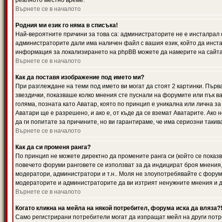
реалното местно време.
Върнете се в началото
Родния ми език го няма в списъка!
Най-вероятните причини за това са: администраторите не е инсталрал 
администраторите дали има наличен файл с вашия език, който да инста
информация за локализирането на phpBB можете да намерите на сайта 
Върнете се в началото
Как да поставя изображение под името ми?
При разглеждане на теми под името ви могат да стоят 2 картинки. Първ
звездички, показваше колко мнения сте пуснали на форумите или пък ва
голяма, позната като Аватар, която по принцип е уникална или лична 
Аватари ще е разрешено, и ако е, от къде да се вземат Аватарите. Ако
да ги попитате за причините, но ви гарантираме, че има сериозни такив
Върнете се в началото
Как да си променя ранга?
По принцип не можете директно да промените ранга си (който се показва
повечето форуми ранговете се използват за да индицират броя мнения,
модератори, администратори и т.н.. Моля не злоупотребявайте с форуми
модераторите и администраторите да ви изтрият ненужните мнения и да 
Върнете се в началото
Когато кликна на мейла на някой потребител, форума иска да вляза?
Само регистрирани потребители могат да изпращат мейл на други потр