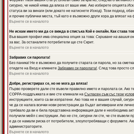
Форумът пази вашия статус
Влязъл
само за кратко, след като активност
сигурно, че никой няма да влиза от ваше име. Ако изберете опцията
Иск
статуса ви за винаги (или докато не натиснете Изход). Този подход, оба
и прочие публични места, тъй като е възможно други хора да влязат на
Върнете се в началото
Не искам името ми да се вижда в списъка Кой е онлайн. Как става то
Във вашия профил има специална опция за това:
Скриване на вашия о
за вас. За останалите потребители ще сте Скрит.
Върнете се в началото
Забравих си паролата!
Без паника! Не е възможно да получите старата си парола, но за сметка
отидете на Вход и кликнете
Забравих си паролата!
. След това просто с
Върнете се в началото
Добре, регистрирах се, но не мога да вляза!
Първо проверете дали сте въвели правилно името и паролата си. Ако те
COPPA-поддръжката и вие сте кликнали на
Съгласен съм със тези усло
инструкциите, които са ви изпратени. Ако това не е вашия случай, сигу
че да се налага всички нови регистрации да бъдат активирани или личн
трябвало да ви е била представена информация дали е необходима акти
получили мейл с инструкции. Ако не сте, сигурни ли сте, че сте въвели
е да се намали риска от потребители, злоупотребяващи с форумите. Ако
администраторите.
Върнете се в началото