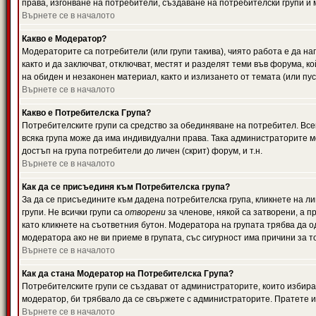
права, изгонване на потребители, създаване на потребителски групи и м
Върнете се в началото
Какво е Модератор?
Модераторите са потребители (или групи такива), чиято работа е да н
както и да заключват, отключват, местят и разделят теми във форума, к
на обиден и незаконен материал, както и излизането от темата (или пус
Върнете се в началото
Какво е Потребителска Група?
Потребителските групи са средство за обединяване на потребител. Всек
всяка група може да има индивидуални права. Така администраторите м
достъп на група потребители до личен (скрит) форум, и т.н.
Върнете се в началото
Как да се присъединя към Потребителска група?
За да се присъедините към дадена потребителска група, кликнете на л
групи. Не всички групи са
отворени
за членове, някой са затворени, а п
като кликнете на съответния бутон. Модератора на групата трябва да о
модератора ако не ви приеме в групата, със сигурност има причини за т
Върнете се в началото
Как да стана Модератор на Потребителска Група?
Потребителските групи се създават от администраторите, които избират
модератор, би трябвало да се свържете с администраторите. Пратете
Върнете се в началото