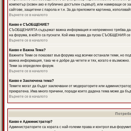
компютър (освен ако е публично достъпен сървър!), или намиращи се з
сайтове, защитени с парола и т.н. За да приложите картинка, използвай
Върнете се в началото
Какво е СЪОБЩЕНИЕ?
СЪОБЩЕНИЯТА съдържат важна информация и непременно трябва да ги
на форума, в който са пуснати. Кой има права да пуска СЪОБЩЕНИЯ се
Върнете се в началото
Какво е Важна Тема?
Важните Теми се показват във форума над всички останали теми, но 
важна информация, така че е добре да четете и тях, когато е възмож
Теми за определен форум.
Върнете се в началото
Какво е Заключена тема?
Темите могат да бъдат заключвани от модераторите или администратори
прекратена. Има много причини, поради които дадена тема може да бъ
Върнете се в началото
Потреби
Какво е Администратор?
Администраторите са хората с най-големи права и контрол във форумит