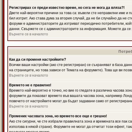
Регистрирах се преди известно време, но сега не мога да вляза?!
Двете най-вероятни причини за това са: въвели сте неправилни име и п
бил изтрит. Ако става дума за втория случай, да не би случайно да не
форуми е администраторите да изтриват периодично потребители, койт
данни. Свържете се с администраторите за информация. Можете да се р
Върнете се в началото
Потреб
Как да си променя настройките?
Всички ваши настройки (ако сте регистриран) се съхраняват в база данн
на страниците, но това зависи от Темата на форумите). Това ще ви поз
Върнете се в началото
Времето не е правилно!
Времето най-вероятно е точно, но вие го гледате в различна часова зон
форумите да показват времето във вашата часова зона, например Лондо
повечето от настройките могат да бъдат задавани само от регистрирани 
Върнете се в началото
Промених часовата зона, но времето все още е грешно!
Ако сте сигурни, че сте избрали правилната зона и времената все пак с
използва в някой страни). Форумите не могат да отчитат този ефект, та