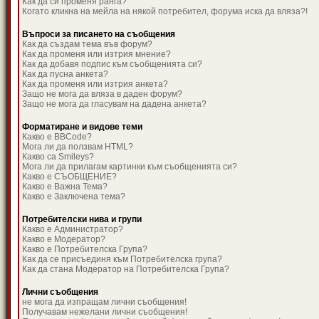
Как да си променя ранга?
Когато кликна на мейла на някой потребител, форума иска да вляза?!
Въпроси за писането на съобщения
Как да създам тема във форум?
Как да променя или изтрия мнение?
Как да добавя подпис към съобщенията си?
Как да пусна анкета?
Как да променя или изтрия анкета?
Защо не мога да вляза в даден форум?
Защо не мога да гласувам на дадена анкета?
Форматиране и видове теми
Какво е BBCode?
Мога ли да ползвам HTML?
Какво са Smileys?
Мога ли да прилагам картинки към съобщенията си?
Какво е СЪОБЩЕНИЕ?
Какво е Важна Тема?
Какво е Заключена тема?
Потребителски нива и групи
Какво е Администратор?
Какво е Модератор?
Какво е Потребителска Група?
Как да се присъединя към Потребителска група?
Как да стана Модератор на Потребителска Група?
Лични съобщения
не мога да изпращам лични съобщения!
Получавам нежелани лични съобщения!