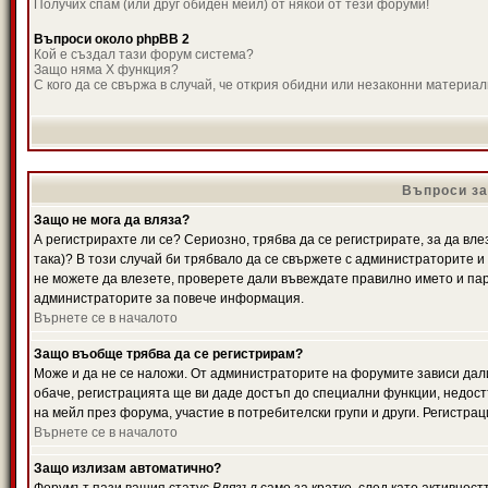
Получих спам (или друг обиден мейл) от някой от тези форуми!
Въпроси около phpBB 2
Кой е създал тази форум система?
Защо няма X функция?
С кого да се свържа в случай, че открия обидни или незаконни материа
Въпроси за
Защо не мога да вляза?
А регистрирахте ли се? Сериозно, трябва да се регистрирате, за да вле
така)? В този случай би трябвало да се свържете с администраторите и д
не можете да влезете, проверете дали въвеждате правилно името и паро
администраторите за повече информация.
Върнете се в началото
Защо въобще трябва да се регистрирам?
Може и да не се наложи. От администраторите на форумите зависи дали
обаче, регистрацията ще ви даде достъп до специални функции, недост
на мейл през форума, участие в потребителски групи и други. Регистра
Върнете се в началото
Защо излизам автоматично?