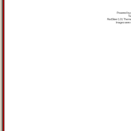
Powered by
Tr
RedSilver 1.01 Them
Images were