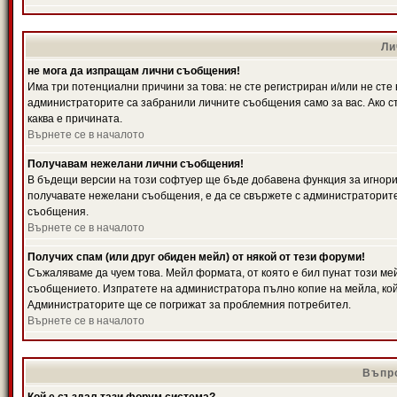
Ли
не мога да изпращам лични съобщения!
Има три потенциални причини за това: не сте регистриран и/или не ст
администраторите са забранили личните съобщения само за вас. Ако ст
каква е причината.
Върнете се в началото
Получавам нежелани лични съобщения!
В бъдещи версии на този софтуер ще бъде добавена функция за игнорира
получавате нежелани съобщения, е да се свържете с администраторите
съобщения.
Върнете се в началото
Получих спам (или друг обиден мейл) от някой от тези форуми!
Съжаляваме да чуем това. Мейл формата, от която е бил пунат този ме
съобщението. Изпратете на администратора пълно копие на мейла, кой
Администраторите ще се погрижат за проблемния потребител.
Върнете се в началото
Въпро