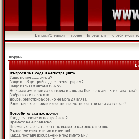
Въпроси/Отговори
Търсене
Потребители
Потребителски гр
Форуми
В
Въпроси за Входа и Регистрацията
Защо не мога да вляза?
Защо въобще трябва да се регистрирам?
Защо излизам автоматично?
Не искам името ми да се вижда в списъка Кой е онлайн. Как става това?
Забравих си паролата!
Добре, регистрирах се, но не мога да вляза!
Регистрирах се преди известно време, но сега не мога да вляза?!
Потребителски настройки
Как да си променя настройките?
Времето не е правилно!
Промених часовата зона, но времето все още е грешно!
Родния ми език го няма в списъка!
Как да поставя изображение под името ми?