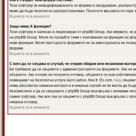
Кой е създал тази форум система?
Този софтуер (в немодифицираната си форма) е продуциран, разпрост
може да бъде безплатно разпространяван. Посетете връзката по-горе з
Върнете се в началото
Защо няма X функция?
Този софтуер е написан и лицензиран от phpBB Group. Ако вярвате, че
на phpBB Group. Моля не пускайте теми с изисквания на функции на фор
нови функции. Моля претърсете форумите ни за евентуалната ни позиц
форуми.
Върнете се в началото
С кого да се свържа в случай, че открия обидни или незаконни мате
Би трябвало да се свържете с администраторите на форумите. Ако не мо
обърнете. Ако отново не получите отговор, обърнете се към собственика
помещават на безплатна услуга (като yahoo, free.fr, f2s.com, т.н.), свъ
няма абсолютно никакъв контрол и в никакъв случай не би могла да бъд
безсмислено е да се свързвате с phpBB Group във връзка с всякакви лег
самия софтуер. Ако все пак се свържете с phpBB Group във връзка с пр
никакъв отговор.
Върнете се в началото