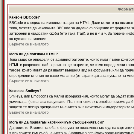
Формати
Какво е BBCode?
BBCode е специална имплементация на HTML. Дали можете да ползвате
това, можете да изключите BBCode за дадено съобщение от формата за
затворени в квадратни скоби (ето така: [таг]), а не в < и >. За повече
за пускане на мнение.
Върнете се в началото
Мога ли да ползвам HTML?
Това също се определя от администраторите, които имат пълен контро
HTML е разрешен, най-вероятно ще откриете, че само определени тагов
тагове, които могат да развалят външния вид на форумите, или да прич
определени мнения по ваше желание (от страницата за пускане на мне
Върнете се в началото
Какво са Smileys?
Smileys, или Emoticons са малки изображения, които могат да бъдат изп
усмивка, а :( означава нацупване. Пълният списък с emoticons може да б
защото те лесщо превръщат мнението ви в нечетимо и модераторите мо
Върнете се в началото
Мога ли да прилагам картинки към съобщенията си?
Да, можете. В момента обаче форума не позволява ъплоуд на картинките
я приложите към съобщението ви (например http://www.some-unknown-pla