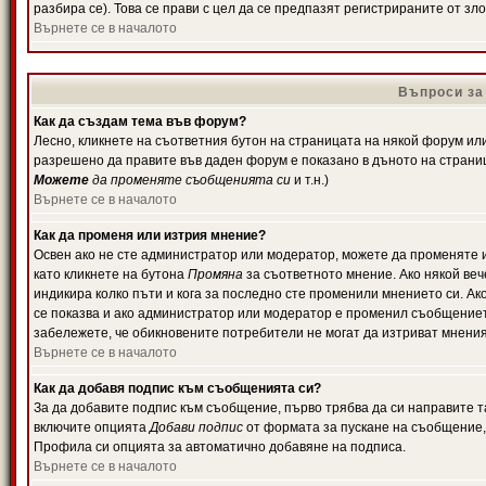
разбира се). Това се прави с цел да се предпазят регистрираните от з
Върнете се в началото
Въпроси за
Как да създам тема във форум?
Лесно, кликнете на съответния бутон на страницата на някой форум или 
разрешено да правите във даден форум е показано в дъното на страни
Можете
да променяте съобщенията си
и т.н.)
Върнете се в началото
Как да променя или изтрия мнение?
Освен ако не сте администратор или модератор, можете да променяте 
като кликнете на бутона
Промяна
за съответното мнение. Ако някой вече
индикира колко пъти и кога за последно сте променили мнението си. Ако 
се показва и ако администратор или модератор е променил съобщениет
забележете, че обикновените потребители не могат да изтриват мненият
Върнете се в началото
Как да добавя подпис към съобщенията си?
За да добавите подпис към съобщение, първо трябва да си направите т
включите опцията
Добави подпис
от формата за пускане на съобщение, 
Профила си опцията за автоматично добавяне на подписа.
Върнете се в началото