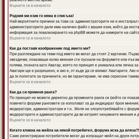
реалното местно време.
Върнете се в началото
Родния ми език го няма в списъка!
Най-вероятните причини за това са: администраторите не е инсталрал 
администраторите дали има наличен файл с вашия език, който да инста
информация за локализирането на phpBB можете да намерите на сайта 
Върнете се в началото
Как да поставя изображение под името ми?
При разглеждане на теми под името ви могат да стоят 2 картинки. Първ
звездички, показваше колко мнения сте пуснали на форумите или пък ва
голяма, позната като Аватар, която по принцип е уникална или лична 
Аватари ще е разрешено, и ако е, от къде да се вземат Аватарите. Ако
да ги попитате за причините, но ви гарантираме, че има сериозни такив
Върнете се в началото
Как да си променя ранга?
По принцип не можете директно да промените ранга си (който се показва
повечето форуми ранговете се използват за да индицират броя мнения,
модератори, администратори и т.н.. Моля не злоупотребявайте с форуми
модераторите и администраторите да ви изтрият ненужните мнения и да 
Върнете се в началото
Когато кликна на мейла на някой потребител, форума иска да вляза?
Само регистрирани потребители могат да изпращат мейл на други потр