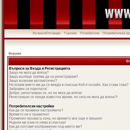
Въпроси/Отговори
Търсене
Потребители
Потребителски гр
Форуми
В
Въпроси за Входа и Регистрацията
Защо не мога да вляза?
Защо въобще трябва да се регистрирам?
Защо излизам автоматично?
Не искам името ми да се вижда в списъка Кой е онлайн. Как става това?
Забравих си паролата!
Добре, регистрирах се, но не мога да вляза!
Регистрирах се преди известно време, но сега не мога да вляза?!
Потребителски настройки
Как да си променя настройките?
Времето не е правилно!
Промених часовата зона, но времето все още е грешно!
Родния ми език го няма в списъка!
Как да поставя изображение под името ми?