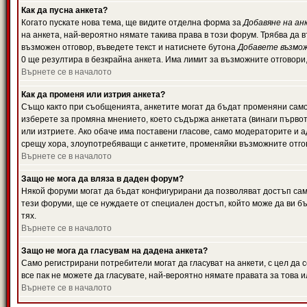
Как да пусна анкета?
Когато пускате нова тема, ще видите отделна форма за
Добавяне на ан
на анкета, най-вероятно нямате такива права в този форум. Трябва да 
възможен отговор, въведете текст и натиснете бутона
Добавете възмо
0 ще резултира в безкрайна анкета. Има лимит за възможните отговори
Върнете се в началото
Как да променя или изтрия анкета?
Също както при съобщенията, анкетите могат да бъдат променяни само 
изберете за промяна мнението, което съдържа анкетата (винаги първото
или изтриете. Ако обаче има поставени гласове, само модераторите и 
срещу хора, злоупотребяващи с анкетите, променяйки възможните отгов
Върнете се в началото
Защо не мога да вляза в даден форум?
Някой форуми могат да бъдат конфигурирани да позволяват достъп само 
тези форуми, ще се нуждаете от специален достъп, който може да ви 
тях.
Върнете се в началото
Защо не мога да гласувам на дадена анкета?
Само регистрирани потребители могат да гласуват на анкети, с цел да 
все пак не можете да гласувате, най-вероятно нямате правата за това и
Върнете се в началото