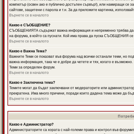
компютър (освен ако е публично достъпен сървър!), или намиращи се з
сайтове, защитени с парола и т.н. За да приложите картинка, използвай
Върнете се в началото
Какво е СЪОБЩЕНИЕ?
СЪОБЩЕНИЯТА съдържат важна информация и непременно трябва да ги
на форума, в който са пуснати. Кой има права да пуска СЪОБЩЕНИЯ се
Върнете се в началото
Какво е Важна Тема?
Важните Теми се показват във форума над всички останали теми, но 
важна информация, така че е добре да четете и тях, когато е възмож
Теми за определен форум.
Върнете се в началото
Какво е Заключена тема?
Темите могат да бъдат заключвани от модераторите или администратори
прекратена. Има много причини, поради които дадена тема може да бъ
Върнете се в началото
Потреби
Какво е Администратор?
Администраторите са хората с най-големи права и контрол във форумит