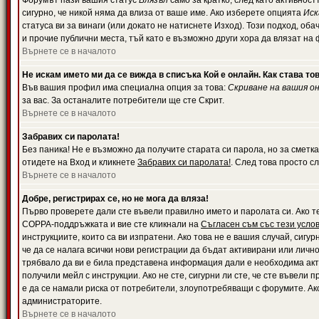
Форумът пази вашия статус
Влязъл
само за кратко, след като активност
сигурно, че никой няма да влиза от ваше име. Ако изберете опцията
Иск
статуса ви за винаги (или докато не натиснете Изход). Този подход, оба
и прочие публични места, тъй като е възможно други хора да влязат на
Върнете се в началото
Не искам името ми да се вижда в списъка Кой е онлайн. Как става то
Във вашия профил има специална опция за това:
Скриване на вашия о
за вас. За останалите потребители ще сте Скрит.
Върнете се в началото
Забравих си паролата!
Без паника! Не е възможно да получите старата си парола, но за сметка
отидете на Вход и кликнете
Забравих си паролата!
. След това просто с
Върнете се в началото
Добре, регистрирах се, но не мога да вляза!
Първо проверете дали сте въвели правилно името и паролата си. Ако те
COPPA-поддръжката и вие сте кликнали на
Съгласен съм със тези усло
инструкциите, които са ви изпратени. Ако това не е вашия случай, сигу
че да се налага всички нови регистрации да бъдат активирани или личн
трябвало да ви е била представена информация дали е необходима акти
получили мейл с инструкции. Ако не сте, сигурни ли сте, че сте въвели
е да се намали риска от потребители, злоупотребяващи с форумите. Ако
администраторите.
Върнете се в началото