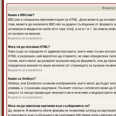
Формати
Какво е BBCode?
BBCode е специална имплементация на HTML. Дали можете да ползвате
това, можете да изключите BBCode за дадено съобщение от формата за
затворени в квадратни скоби (ето така: [таг]), а не в < и >. За повече
за пускане на мнение.
Върнете се в началото
Мога ли да ползвам HTML?
Това също се определя от администраторите, които имат пълен контро
HTML е разрешен, най-вероятно ще откриете, че само определени тагов
тагове, които могат да развалят външния вид на форумите, или да прич
определени мнения по ваше желание (от страницата за пускане на мне
Върнете се в началото
Какво са Smileys?
Smileys, или Emoticons са малки изображения, които могат да бъдат изп
усмивка, а :( означава нацупване. Пълният списък с emoticons може да б
защото те лесщо превръщат мнението ви в нечетимо и модераторите мо
Върнете се в началото
Мога ли да прилагам картинки към съобщенията си?
Да, можете. В момента обаче форума не позволява ъплоуд на картинките
я приложите към съобщението ви (например http://www.some-unknown-pla