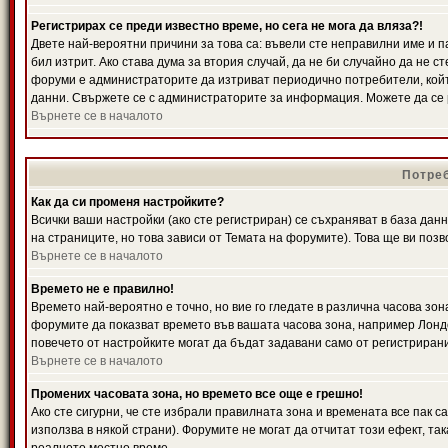
Регистрирах се преди известно време, но сега не мога да вляза?!
Двете най-вероятни причини за това са: въвели сте неправилни име и п
бил изтрит. Ако става дума за втория случай, да не би случайно да не
форуми е администраторите да изтриват периодично потребители, койт
данни. Свържете се с администраторите за информация. Можете да се р
Върнете се в началото
Потреб
Как да си променя настройките?
Всички ваши настройки (ако сте регистриран) се съхраняват в база данн
на страниците, но това зависи от Темата на форумите). Това ще ви поз
Върнете се в началото
Времето не е правилно!
Времето най-вероятно е точно, но вие го гледате в различна часова зон
форумите да показват времето във вашата часова зона, например Лондо
повечето от настройките могат да бъдат задавани само от регистрирани 
Върнете се в началото
Промених часовата зона, но времето все още е грешно!
Ако сте сигурни, че сте избрали правилната зона и времената все пак с
използва в някой страни). Форумите не могат да отчитат този ефект, та