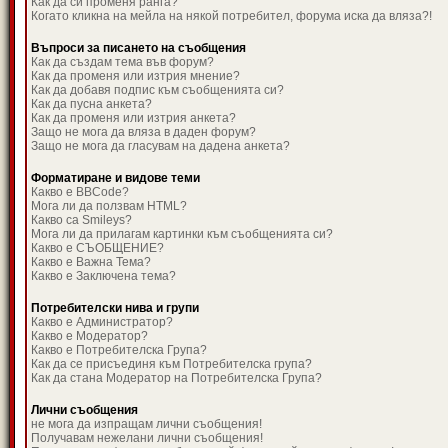
Как да си променя ранга?
Когато кликна на мейла на някой потребител, форума иска да вляза?!
Въпроси за писането на съобщения
Как да създам тема във форум?
Как да променя или изтрия мнение?
Как да добавя подпис към съобщенията си?
Как да пусна анкета?
Как да променя или изтрия анкета?
Защо не мога да вляза в даден форум?
Защо не мога да гласувам на дадена анкета?
Форматиране и видове теми
Какво е BBCode?
Мога ли да ползвам HTML?
Какво са Smileys?
Мога ли да прилагам картинки към съобщенията си?
Какво е СЪОБЩЕНИЕ?
Какво е Важна Тема?
Какво е Заключена тема?
Потребителски нива и групи
Какво е Администратор?
Какво е Модератор?
Какво е Потребителска Група?
Как да се присъединя към Потребителска група?
Как да стана Модератор на Потребителска Група?
Лични съобщения
не мога да изпращам лични съобщения!
Получавам нежелани лични съобщения!