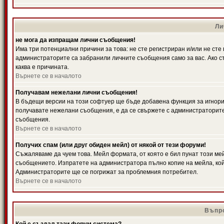
Ли
не мога да изпращам лични съобщения!
Има три потенциални причини за това: не сте регистриран и/или не ст
администраторите са забранили личните съобщения само за вас. Ако ст
каква е причината.
Върнете се в началото
Получавам нежелани лични съобщения!
В бъдещи версии на този софтуер ще бъде добавена функция за игнорира
получавате нежелани съобщения, е да се свържете с администраторите
съобщения.
Върнете се в началото
Получих спам (или друг обиден мейл) от някой от тези форуми!
Съжаляваме да чуем това. Мейл формата, от която е бил пунат този ме
съобщението. Изпратете на администратора пълно копие на мейла, кой
Администраторите ще се погрижат за проблемния потребител.
Върнете се в началото
Въпро