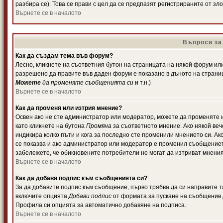
разбира се). Това се прави с цел да се предпазят регистрираните от з
Върнете се в началото
Въпроси за
Как да създам тема във форум?
Лесно, кликнете на съответния бутон на страницата на някой форум или 
разрешено да правите във даден форум е показано в дъното на страни
Можете
да променяте съобщенията си
и т.н.)
Върнете се в началото
Как да променя или изтрия мнение?
Освен ако не сте администратор или модератор, можете да променяте 
като кликнете на бутона
Промяна
за съответното мнение. Ако някой вече
индикира колко пъти и кога за последно сте променили мнението си. Ако 
се показва и ако администратор или модератор е променил съобщениет
забележете, че обикновените потребители не могат да изтриват мненият
Върнете се в началото
Как да добавя подпис към съобщенията си?
За да добавите подпис към съобщение, първо трябва да си направите т
включите опцията
Добави подпис
от формата за пускане на съобщение, 
Профила си опцията за автоматично добавяне на подписа.
Върнете се в началото