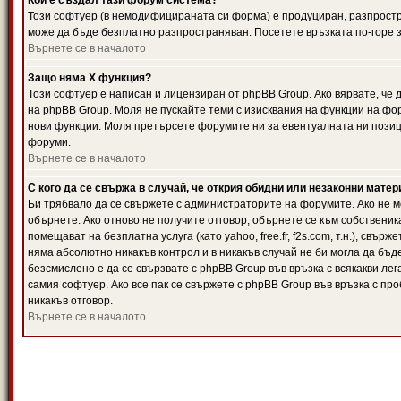
Кой е създал тази форум система?
Този софтуер (в немодифицираната си форма) е продуциран, разпрост
може да бъде безплатно разпространяван. Посетете връзката по-горе з
Върнете се в началото
Защо няма X функция?
Този софтуер е написан и лицензиран от phpBB Group. Ако вярвате, че
на phpBB Group. Моля не пускайте теми с изисквания на функции на фор
нови функции. Моля претърсете форумите ни за евентуалната ни позиц
форуми.
Върнете се в началото
С кого да се свържа в случай, че открия обидни или незаконни мате
Би трябвало да се свържете с администраторите на форумите. Ако не мо
обърнете. Ако отново не получите отговор, обърнете се към собственика
помещават на безплатна услуга (като yahoo, free.fr, f2s.com, т.н.), свъ
няма абсолютно никакъв контрол и в никакъв случай не би могла да бъд
безсмислено е да се свързвате с phpBB Group във връзка с всякакви лег
самия софтуер. Ако все пак се свържете с phpBB Group във връзка с пр
никакъв отговор.
Върнете се в началото