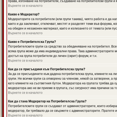
права, изгонване на потребители, създаване на потребителски групи и м
Върнете се в началото
Какво е Модератор?
Модераторите са потребители (или групи такива), чиято работа е да н
както и да заключват, отключват, местят и разделят теми във форума, к
на обиден и незаконен материал, както и излизането от темата (или пус
Върнете се в началото
Какво е Потребителска Група?
Потребителските групи са средство за обединяване на потребител. Всек
всяка група може да има индивидуални права. Така администраторите м
достъп на група потребители до личен (скрит) форум, и т.н.
Върнете се в началото
Как да се присъединя към Потребителска група?
За да се присъедините към дадена потребителска група, кликнете на л
групи. Не всички групи са
отворени
за членове, някой са затворени, а п
като кликнете на съответния бутон. Модератора на групата трябва да о
модератора ако не ви приеме в групата, със сигурност има причини за т
Върнете се в началото
Как да стана Модератор на Потребителска Група?
Потребителските групи се създават от администраторите, които избират
модератор, би трябвало да се свържете с администраторите. Пратете
Върнете се в началото