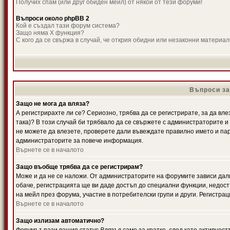
Получих спам (или друг обиден мейл) от някой от тези форуми!
Въпроси около phpBB 2
Кой е създал тази форум система?
Защо няма X функция?
С кого да се свържа в случай, че открия обидни или незаконни материа
Въпроси за
Защо не мога да вляза?
А регистрирахте ли се? Сериозно, трябва да се регистрирате, за да вле
така)? В този случай би трябвало да се свържете с администраторите и д
не можете да влезете, проверете дали въвеждате правилно името и паро
администраторите за повече информация.
Върнете се в началото
Защо въобще трябва да се регистрирам?
Може и да не се наложи. От администраторите на форумите зависи дали
обаче, регистрацията ще ви даде достъп до специални функции, недост
на мейл през форума, участие в потребителски групи и други. Регистра
Върнете се в началото
Защо излизам автоматично?