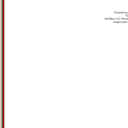
Powered by
Tr
RedSilver 1.01 Them
Images were