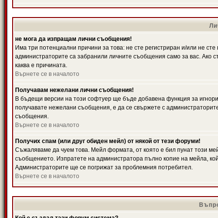
Ли
не мога да изпращам лични съобщения!
Има три потенциални причини за това: не сте регистриран и/или не ст
администраторите са забранили личните съобщения само за вас. Ако ст
каква е причината.
Върнете се в началото
Получавам нежелани лични съобщения!
В бъдещи версии на този софтуер ще бъде добавена функция за игнорира
получавате нежелани съобщения, е да се свържете с администраторите
съобщения.
Върнете се в началото
Получих спам (или друг обиден мейл) от някой от тези форуми!
Съжаляваме да чуем това. Мейл формата, от която е бил пунат този ме
съобщението. Изпратете на администратора пълно копие на мейла, кой
Администраторите ще се погрижат за проблемния потребител.
Върнете се в началото
Въпро