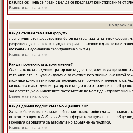
разбира се). Това се прави с цел да се предпазят регистрираните от з
Върнете се в началото
Въпроси за
Как да създам тема във форум?
Лесно, кликнете на съответния бутон на страницата на някой форум или 
разрешено да правите във даден форум е показано в дъното на страни
Можете
да променяте съобщенията си
и т.н.)
Върнете се в началото
Как да променя или изтрия мнение?
Освен ако не сте администратор или модератор, можете да променяте 
като кликнете на бутона
Промяна
за съответното мнение. Ако някой вече
индикира колко пъти и кога за последно сте променили мнението си. Ако 
се показва и ако администратор или модератор е променил съобщениет
забележете, че обикновените потребители не могат да изтриват мненият
Върнете се в началото
Как да добавя подпис към съобщенията си?
За да добавите подпис към съобщение, първо трябва да си направите т
включите опцията
Добави подпис
от формата за пускане на съобщение, 
Профила си опцията за автоматично добавяне на подписа.
Върнете се в началото