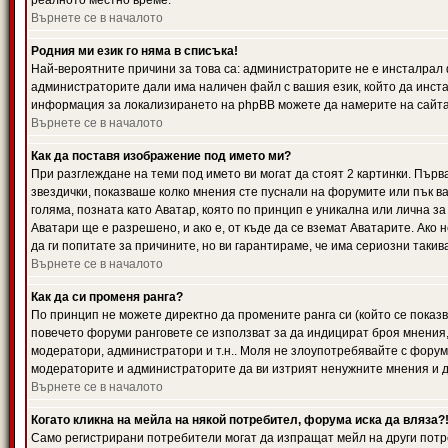
реалното местно време.
Върнете се в началото
Родния ми език го няма в списъка!
Най-вероятните причини за това са: администраторите не е инсталрал 
администраторите дали има наличен файл с вашия език, който да инста
информация за локализирането на phpBB можете да намерите на сайта 
Върнете се в началото
Как да поставя изображение под името ми?
При разглеждане на теми под името ви могат да стоят 2 картинки. Първ
звездички, показваше колко мнения сте пуснали на форумите или пък ва
голяма, позната като Аватар, която по принцип е уникална или лична 
Аватари ще е разрешено, и ако е, от къде да се вземат Аватарите. Ако
да ги попитате за причините, но ви гарантираме, че има сериозни такив
Върнете се в началото
Как да си променя ранга?
По принцип не можете директно да промените ранга си (който се показва
повечето форуми ранговете се използват за да индицират броя мнения,
модератори, администратори и т.н.. Моля не злоупотребявайте с форуми
модераторите и администраторите да ви изтрият ненужните мнения и да 
Върнете се в началото
Когато кликна на мейла на някой потребител, форума иска да вляза?
Само регистрирани потребители могат да изпращат мейл на други потр