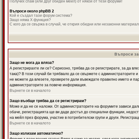
Получих спам (или друг обиден мейл) от някой от тези форуми!
Въпроси около phpBB 2
Кой е създал тази форум система?
Защо няма X функция?
С кого да се свържа в случай, че открия обидни или незаконни материа
Въпроси за
Защо не мога да вляза?
А регистрирахте ли се? Сериозно, трябва да се регистрирате, за да вле
така)? В този случай би трябвало да се свържете с администраторите и д
не можете да влезете, проверете дали въвеждате правилно името и паро
администраторите за повече информация.
Върнете се в началото
Защо въобще трябва да се регистрирам?
Може и да не се наложи. От администраторите на форумите зависи дали
обаче, регистрацията ще ви даде достъп до специални функции, недост
на мейл през форума, участие в потребителски групи и други. Регистра
Върнете се в началото
Защо излизам автоматично?