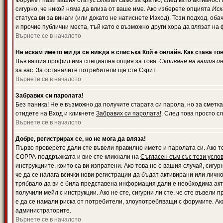
Форумът пази вашия статус
Влязъл
само за кратко, след като активност
сигурно, че никой няма да влиза от ваше име. Ако изберете опцията
Иск
статуса ви за винаги (или докато не натиснете Изход). Този подход, оба
и прочие публични места, тъй като е възможно други хора да влязат на
Върнете се в началото
Не искам името ми да се вижда в списъка Кой е онлайн. Как става то
Във вашия профил има специална опция за това:
Скриване на вашия о
за вас. За останалите потребители ще сте Скрит.
Върнете се в началото
Забравих си паролата!
Без паника! Не е възможно да получите старата си парола, но за сметка
отидете на Вход и кликнете
Забравих си паролата!
. След това просто с
Върнете се в началото
Добре, регистрирах се, но не мога да вляза!
Първо проверете дали сте въвели правилно името и паролата си. Ако те
COPPA-поддръжката и вие сте кликнали на
Съгласен съм със тези усло
инструкциите, които са ви изпратени. Ако това не е вашия случай, сигу
че да се налага всички нови регистрации да бъдат активирани или личн
трябвало да ви е била представена информация дали е необходима акти
получили мейл с инструкции. Ако не сте, сигурни ли сте, че сте въвели
е да се намали риска от потребители, злоупотребяващи с форумите. Ако
администраторите.
Върнете се в началото