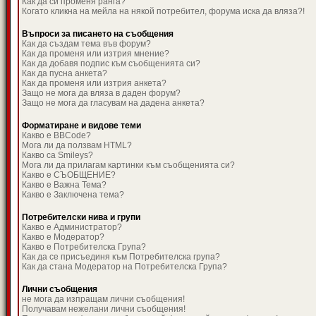
Как да си променя ранга?
Когато кликна на мейла на някой потребител, форума иска да вляза?!
Въпроси за писането на съобщения
Как да създам тема във форум?
Как да променя или изтрия мнение?
Как да добавя подпис към съобщенията си?
Как да пусна анкета?
Как да променя или изтрия анкета?
Защо не мога да вляза в даден форум?
Защо не мога да гласувам на дадена анкета?
Форматиране и видове теми
Какво е BBCode?
Мога ли да ползвам HTML?
Какво са Smileys?
Мога ли да прилагам картинки към съобщенията си?
Какво е СЪОБЩЕНИЕ?
Какво е Важна Тема?
Какво е Заключена тема?
Потребителски нива и групи
Какво е Администратор?
Какво е Модератор?
Какво е Потребителска Група?
Как да се присъединя към Потребителска група?
Как да стана Модератор на Потребителска Група?
Лични съобщения
не мога да изпращам лични съобщения!
Получавам нежелани лични съобщения!