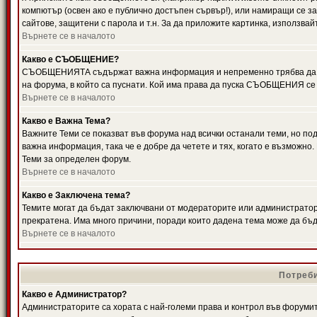
компютър (освен ако е публично достъпен сървър!), или намиращи се з
сайтове, защитени с парола и т.н. За да приложите картинка, използвай
Върнете се в началото
Какво е СЪОБЩЕНИЕ?
СЪОБЩЕНИЯТА съдържат важна информация и непременно трябва да ги
на форума, в който са пуснати. Кой има права да пуска СЪОБЩЕНИЯ се
Върнете се в началото
Какво е Важна Тема?
Важните Теми се показват във форума над всички останали теми, но 
важна информация, така че е добре да четете и тях, когато е възмож
Теми за определен форум.
Върнете се в началото
Какво е Заключена тема?
Темите могат да бъдат заключвани от модераторите или администратори
прекратена. Има много причини, поради които дадена тема може да бъ
Върнете се в началото
Потреби
Какво е Администратор?
Администраторите са хората с най-големи права и контрол във форумит