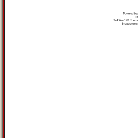
Powered by
Tr
RedSilver 1.01 Them
Images were