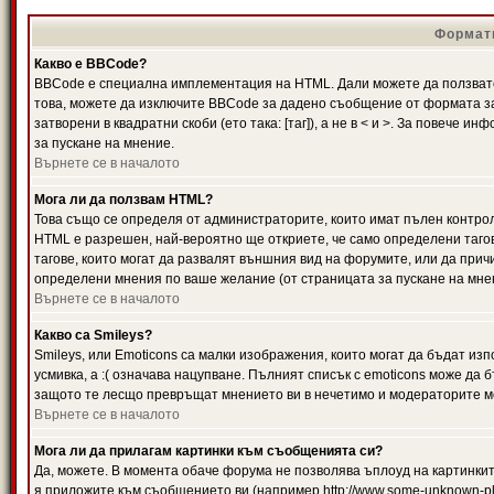
Формати
Какво е BBCode?
BBCode е специална имплементация на HTML. Дали можете да ползвате
това, можете да изключите BBCode за дадено съобщение от формата за
затворени в квадратни скоби (ето така: [таг]), а не в < и >. За повече
за пускане на мнение.
Върнете се в началото
Мога ли да ползвам HTML?
Това също се определя от администраторите, които имат пълен контро
HTML е разрешен, най-вероятно ще откриете, че само определени тагов
тагове, които могат да развалят външния вид на форумите, или да прич
определени мнения по ваше желание (от страницата за пускане на мне
Върнете се в началото
Какво са Smileys?
Smileys, или Emoticons са малки изображения, които могат да бъдат изп
усмивка, а :( означава нацупване. Пълният списък с emoticons може да б
защото те лесщо превръщат мнението ви в нечетимо и модераторите мо
Върнете се в началото
Мога ли да прилагам картинки към съобщенията си?
Да, можете. В момента обаче форума не позволява ъплоуд на картинките
я приложите към съобщението ви (например http://www.some-unknown-pla