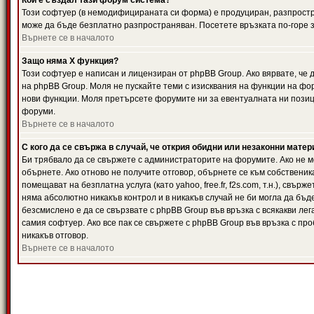
Кой е създал тази форум система?
Този софтуер (в немодифицираната си форма) е продуциран, разпрост
може да бъде безплатно разпространяван. Посетете връзката по-горе з
Върнете се в началото
Защо няма X функция?
Този софтуер е написан и лицензиран от phpBB Group. Ако вярвате, че
на phpBB Group. Моля не пускайте теми с изисквания на функции на фор
нови функции. Моля претърсете форумите ни за евентуалната ни позиц
форуми.
Върнете се в началото
С кого да се свържа в случай, че открия обидни или незаконни мате
Би трябвало да се свържете с администраторите на форумите. Ако не мо
обърнете. Ако отново не получите отговор, обърнете се към собственика
помещават на безплатна услуга (като yahoo, free.fr, f2s.com, т.н.), свъ
няма абсолютно никакъв контрол и в никакъв случай не би могла да бъд
безсмислено е да се свързвате с phpBB Group във връзка с всякакви лег
самия софтуер. Ако все пак се свържете с phpBB Group във връзка с пр
никакъв отговор.
Върнете се в началото