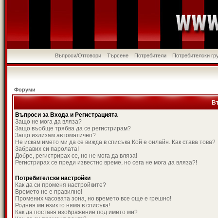
Въпроси/Отговори
Търсене
Потребители
Потребителски гр
Форуми
В
Въпроси за Входа и Регистрацията
Защо не мога да вляза?
Защо въобще трябва да се регистрирам?
Защо излизам автоматично?
Не искам името ми да се вижда в списъка Кой е онлайн. Как става това?
Забравих си паролата!
Добре, регистрирах се, но не мога да вляза!
Регистрирах се преди известно време, но сега не мога да вляза?!
Потребителски настройки
Как да си променя настройките?
Времето не е правилно!
Промених часовата зона, но времето все още е грешно!
Родния ми език го няма в списъка!
Как да поставя изображение под името ми?