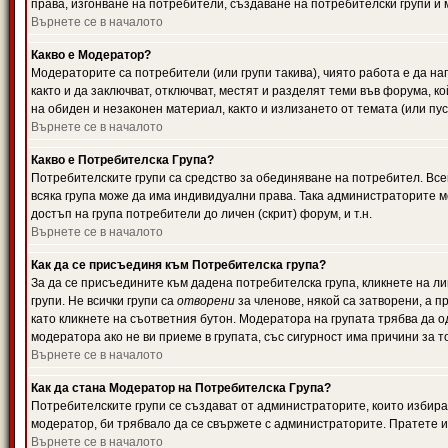
права, изгонване на потребители, създаване на потребителски групи и м
Върнете се в началото
Какво е Модератор?
Модераторите са потребители (или групи такива), чиято работа е да н
както и да заключват, отключват, местят и разделят теми във форума, к
на обиден и незаконен материал, както и излизането от темата (или пус
Върнете се в началото
Какво е Потребителска Група?
Потребителските групи са средство за обединяване на потребител. Всек
всяка група може да има индивидуални права. Така администраторите м
достъп на група потребители до личен (скрит) форум, и т.н.
Върнете се в началото
Как да се присъединя към Потребителска група?
За да се присъедините към дадена потребителска група, кликнете на л
групи. Не всички групи са
отворени
за членове, някой са затворени, а п
като кликнете на съответния бутон. Модератора на групата трябва да о
модератора ако не ви приеме в групата, със сигурност има причини за т
Върнете се в началото
Как да стана Модератор на Потребителска Група?
Потребителските групи се създават от администраторите, които избират
модератор, би трябвало да се свържете с администраторите. Пратете
Върнете се в началото