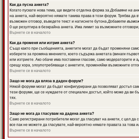
Как да пусна анкета?
Когато пускате нова тема, ще видите отделна форма за
Добавяне на ан
на анкета, най-вероятно нямате такива права в този форум. Трябва да 
възможен отговор, въведете текст и натиснете бутона
Добавете възмо
0 ще резултира в безкрайна анкета. Има лимит за възможните отговори
Върнете се в началото
Как да променя или изтрия анкета?
Също както при съобщенията, анкетите могат да бъдат променяни само 
изберете за промяна мнението, което съдържа анкетата (винаги първото
или изтриете. Ако обаче има поставени гласове, само модераторите и 
срещу хора, злоупотребяващи с анкетите, променяйки възможните отгов
Върнете се в началото
Защо не мога да вляза в даден форум?
Някой форуми могат да бъдат конфигурирани да позволяват достъп само 
тези форуми, ще се нуждаете от специален достъп, който може да ви 
тях.
Върнете се в началото
Защо не мога да гласувам на дадена анкета?
Само регистрирани потребители могат да гласуват на анкети, с цел да 
все пак не можете да гласувате, най-вероятно нямате правата за това и
Върнете се в началото