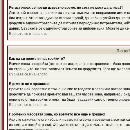
Регистрирах се преди известно време, но сега не мога да вляза?!
Двете най-вероятни причини за това са: въвели сте неправилни име и п
бил изтрит. Ако става дума за втория случай, да не би случайно да не
форуми е администраторите да изтриват периодично потребители, койт
данни. Свържете се с администраторите за информация. Можете да се р
Върнете се в началото
Потреб
Как да си променя настройките?
Всички ваши настройки (ако сте регистриран) се съхраняват в база данн
на страниците, но това зависи от Темата на форумите). Това ще ви поз
Върнете се в началото
Времето не е правилно!
Времето най-вероятно е точно, но вие го гледате в различна часова зон
форумите да показват времето във вашата часова зона, например Лондо
повечето от настройките могат да бъдат задавани само от регистрирани 
Върнете се в началото
Промених часовата зона, но времето все още е грешно!
Ако сте сигурни, че сте избрали правилната зона и времената все пак с
използва в някой страни). Форумите не могат да отчитат този ефект, та