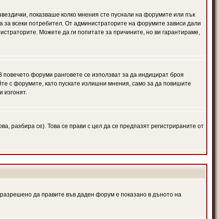
 звездички, показваше колко мнения сте пуснали на форумите или пък
чна за всеки потребител. От администраторите на форумите зависи дали
нистраторите. Можете да ги попитате за причините, но ви гарантираме,
 В повечето форуми ранговете се използват за да индицират броя
йте с форумите, като пускате излишни мнения, само за да повишите
и изгонят.
, разбира се). Това се прави с цел да се предпазят регистрираните от
е разрешено да правите във даден форум е показано в дъното на