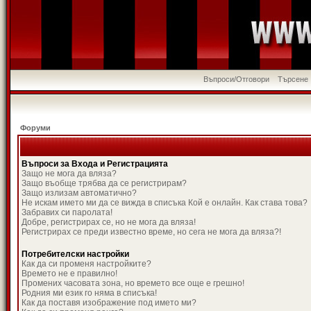
Въпроси/Отговори
Търсене
Форуми
Въпроси за Входа и Регистрацията
Защо не мога да вляза?
Защо въобще трябва да се регистрирам?
Защо излизам автоматично?
Не искам името ми да се вижда в списъка Кой е онлайн. Как става това?
Забравих си паролата!
Добре, регистрирах се, но не мога да вляза!
Регистрирах се преди известно време, но сега не мога да вляза?!
Потребителски настройки
Как да си променя настройките?
Времето не е правилно!
Промених часовата зона, но времето все още е грешно!
Родния ми език го няма в списъка!
Как да поставя изображение под името ми?