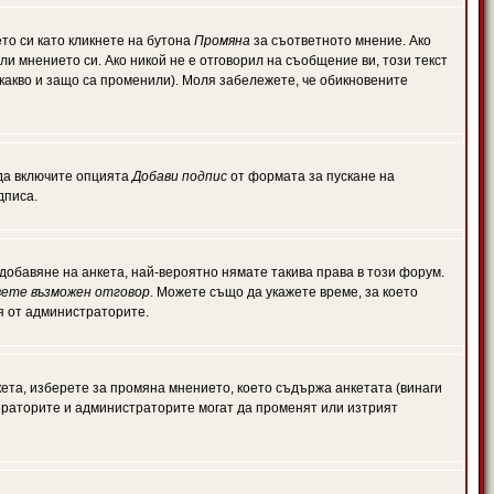
то си като кликнете на бутона
Промяна
за съответното мнение. Ако
или мнението си. Ако никой не е отговорил на съобщение ви, този текст
какво и защо са променили). Моля забележете, че обикновените
 да включите опцията
Добави подпис
от формата за пускане на
дписа.
обавяне на анкета, най-вероятно нямате такива права в този форум.
ете възможен отговор
. Можете също да укажете време, за което
ля от администраторите.
ета, изберете за промяна мнението, което съдържа анкетата (винаги
дераторите и администраторите могат да променят или изтрият