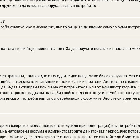
мът ще запази статуса ви за винаги (или докато не натиснете Изход). Този по
о други хора да влязат на форума с вашия потребител.
ва?
нлайн статус
. Ако я
включите
, името ви ще бъде видимо само за администрат
 на това ще ви бъде сменена с нова. За да получите новата си парола по мей
 са правилни, тогава едно от следните две неща може би се е случило. Ако 
рябва да следвате инструкциите, които са ви изпратени. Ако това не е ваши
ии да бъдат активирани или лично от потребителя, или от администраторите. С
активацията е задължителна, би трябвало да сте получили мейл с инструкции.
али риска от потребители, злоупотребяващи с форумите. Ако сте сигурен, че
рола (сверете с мейла, който сте получили при регистрация) или потребителят
а на натоварени форуми е администраторите да изтриват периодично потреби
ия. Можете да се регистрирате отново, и този път се опитайте да бъдете по