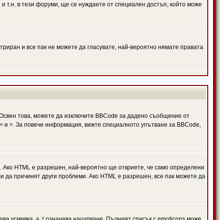
и т.н. в тези форуми, ще се нуждаете от специален достъп, който може
триран и все пак не можете да гласувате, най-вероятно нямате правата
Освен това, можете да изключите BBCode за дадено съобщение от
 в < и >. За повече информация, вижте специалното упътване за BBCode,
. Ако HTML е разрешен, най-вероятно ще откриете, че само определени
и да причинят други проблеми. Ако HTML е разрешен, все пак можете да
ава усмивка, а :( означава нацупване. Пълният списък с emoticons може