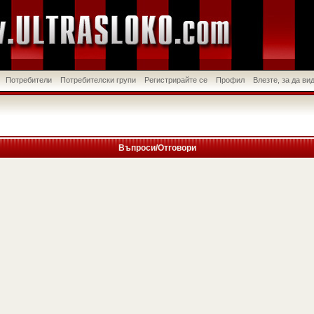
Потребители
Потребителски групи
Регистрирайте се
Профил
Влезте, за да в
Въпроси/Отговори