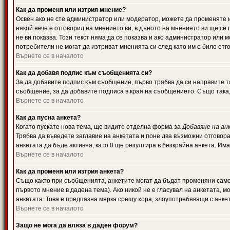
Как да променя или изтрия мнение?
Освен ако не сте администратор или модератор, можете да променяте 
някой вече е отговорил на мнението ви, в дъното на мнението ви ще се 
не ви показва. Този текст няма да се показва и ако администратор ил
потребители не могат да изтриват мненията си след като им е било отг
Върнете се в началото
Как да добавя подпис към съобщенията си?
За да добавите подпис към съобщение, първо трябва да си направите т
съобщение, за да добавите подписа в края на съобщението. Също така
Върнете се в началото
Как да пусна анкета?
Когато пускате нова тема, ще видите отделна форма за
Добавяне на ан
Трябва да въведете заглавие на анкетата и поне два възможни отговора
анкетата да бъде активна, като 0 ще резултира в безкрайна анкета. Им
Върнете се в началото
Как да променя или изтрия анкета?
Също както при съобщенията, анкетите могат да бъдат променяни само 
първото мнение в дадена тема). Ако никой не е гласувал на анкетата, 
анкетата. Това е предпазна мярка срещу хора, злоупотребяващи с анке
Върнете се в началото
Защо не мога да вляза в даден форум?