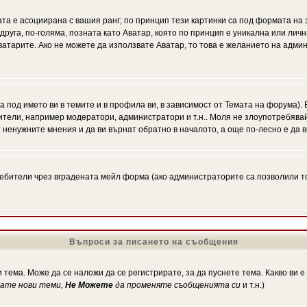
ата е асоциирана с вашия ранг; по принцип тези картинки са под формата на
 друга, по-голяма, позната като Аватар, която по принцип е уникална или ли
Аватарите. Ако не можете да използвате Аватар, то това е желанието на адми
а под името ви в темите и в профила ви, в зависимост от Темата на форума).
ители, например модератори, администратори и т.н.. Моля не злоупотребява
 ненужните мнения и да ви върнат обратно в началото, а още по-лесно е да в
!
бители чрез вградената мейл форма (ако администраторите са позволили това
Въпроси за писането на съобщения
 тема. Може да се наложи да се регистрирате, за да пуснете тема. Какво ви 
кате нови теми,
Не Можете
да променяте съобщенията си
и т.н.)