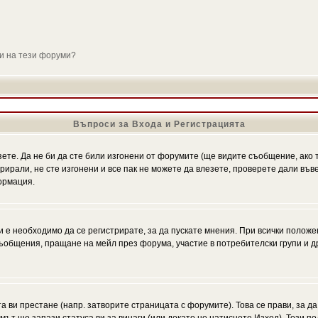
ли на тези форуми?
Въпроси за Входа и Регистрацията
зете. Да не би да сте били изгонени от форумите (ще видите съобщение, ако т
трирали, не сте изгонени и все пак не можете да влезете, проверете дали въ
ормация.
 е необходимо да се регистрирате, за да пускате мнения. При всички положе
 съобщения, пращане на мейл през форума, участие в потребителски групи и д
та ви престане (напр. затворите страницата с форумите). Това се прави, за да