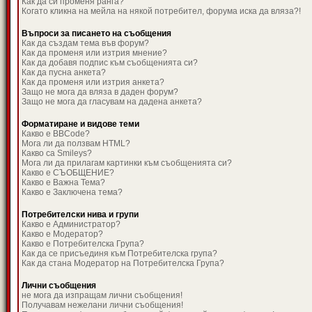
Как да си променя ранга?
Когато кликна на мейла на някой потребител, форума иска да вляза?!
Въпроси за писането на съобщения
Как да създам тема във форум?
Как да променя или изтрия мнение?
Как да добавя подпис към съобщенията си?
Как да пусна анкета?
Как да променя или изтрия анкета?
Защо не мога да вляза в даден форум?
Защо не мога да гласувам на дадена анкета?
Форматиране и видове теми
Какво е BBCode?
Мога ли да ползвам HTML?
Какво са Smileys?
Мога ли да прилагам картинки към съобщенията си?
Какво е СЪОБЩЕНИЕ?
Какво е Важна Тема?
Какво е Заключена тема?
Потребителски нива и групи
Какво е Администратор?
Какво е Модератор?
Какво е Потребителска Група?
Как да се присъединя към Потребителска група?
Как да стана Модератор на Потребителска Група?
Лични съобщения
не мога да изпращам лични съобщения!
Получавам нежелани лични съобщения!