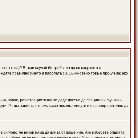
ова е така)? В този случай би трябвало да се свържете с
веждате правилно името и паролата си. Обикновено това е проблема; ако
ния, обаче, регистрацията ще ви даде достъп до специални функции,
руги. Регистрацията отнема само няколко минути и е препоръчително да
 е сигурно, че никой няма да влиза от ваше име. Ако изберете опцията