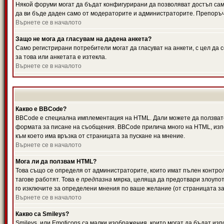
Някой форуми могат да бъдат конфигурирани да позволяват достъп само 
да ви бъде даден само от модераторите и администраторите. Препоръчв
Върнете се в началото
Защо не мога да гласувам на дадена анкета?
Само регистрирани потребители могат да гласуват на анкети, с цел да 
за това или анкетата е изтекла.
Върнете се в началото
Какво е BBCode?
BBCode е специална имплементация на HTML. Дали можете да ползвате
формата за писане на съобщения. BBCode прилича много на HTML, използв
към което има връзка от страницата за пускане на мнение.
Върнете се в началото
Мога ли да ползвам HTML?
Това също се определя от администраторите, които имат пълен контро
тагове работят. Това е
предпазна
мярка, целяща да предотвари злоупотр
го изключите за определени мнения по ваше желание (от страницата за
Върнете се в началото
Какво са Smileys?
Smileys, или Emoticons са малки изображения, които могат да бъдат изп