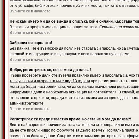
Искам да влизам автоматично с всяко посещение
когато влизате, фору
от клуб, кафе, библиотека и прочие публични места, тъй като е възможн
Върнете се в началото
Не искам името ми да се вижда в списъка Кой е онлайн. Как става то
Във вашия профил има специална опция за това:
Скриване на вашия о
Върнете се в началото
Забравих си паролата!
Без паника! Не е възможно да получите старата си парола, но за сметка
следвайте инструкциите и ще получите нова парола за нула време!
Върнете се в началото
Добре, регистрирах се, но не мога да вляза!
Първо проверете дали сте въвели правилно името и паролата си. Ако те
тези условия и възрастта ми е
под
13 години
при регистрацията тогава т
могат да бъдат настроени така, че да се налага всички нови регистрац
информация дали е необходима активация на потребителя. В случай, че 
от основните причини, поради които се използва активация е да се нам
администраторите.
Върнете се в началото
Регистрирах се преди известно време, но сега не мога да вляза?!
Двете най-вероятни причини за това са: въвели сте неправилни име и па
да не сте писали нищо по форумите за дълго време? Нормална практик
размера на базата данни. Свържете се с администраторите за информац