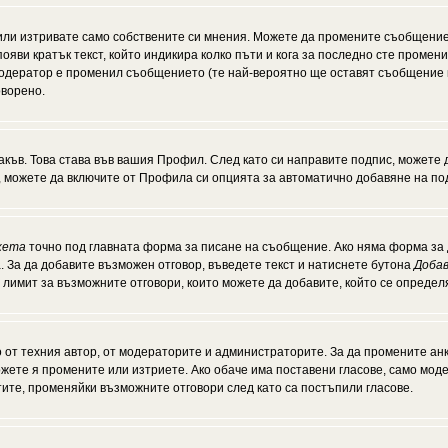
или изтривате само собствените си мнения. Можете да промените съобщение
появи кратък текст, който индикира колко пъти и кога за последно сте промен
и модератор е променил съобщението (те най-вероятно ще оставят съобщение 
оворено.
акъв. Това става във вашия Профил. След като си направите подпис, можете
, можете да включите от Профила си опцията за автоматично добавяне на по
кета
точно под главната форма за писане на съобщение. Ако няма форма за д
. За да добавите възможен отговор, въведете текст и натиснете бутона
Добав
а лимит за възможните отговори, които можете да добавите, който се опреде
от техния автор, от модераторите и администраторите. За да промените анк
можете я промените или изтриете. Ако обаче има поставени гласове, само мо
тите, променяйки възможните отговори след като са постъпили гласове.