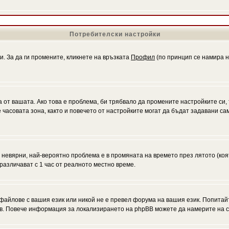
Потребителски настройки
и. За да ги промените, кликнете на връзката
Профил
(по принцип се намира н
а от вашата. Ако това е проблема, би трябвало да промените настройките си,
асовата зона, както и повечето от настройките могат да бъдат задавани само
а невярни, най-вероятно проблема е в промяната на времето през лятото (коя
различават с 1 час от реалното местно време.
файлове с вашия език или никой не е превел форума на вашия език. Попитай
ъв. Повече информация за локализирането на phpBB можете да намерите на с