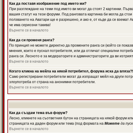
Как да поставя изображение под името ми?
При разглеждане на теми под името ви могат да стоят 2 картинки. Първ
вашия статут на тези форуми. Под ранговата картинка би могла да стои
ползването на Аватари ще е разрешено, и ако е, от къде да се вземат 
че има сериозни такива!
Върнете се в началото
Как да си променя ранга?
По принцип не можете директно да промените ранга си (който се показв
мнения, които е пуснал потребителя, или да отличат специални потреб
ранга си. Лесното е за модераторите и администраторите да ви изтрият
Върнете се в началото
Когато кликна на мейла на някой потребител, форума иска да вляза?
Само регистрирани потребители могат да изпращат мейл на други потре
злоупотреба от страна на анонимни потребители.
Върнете се в началото
Как да създам тема във форум?
Лесно, кликнете на съответния бутон на страницата на някой форум или
страницата на даден форум или тема (под формата на
Можете
да пус
Върнете се в началото