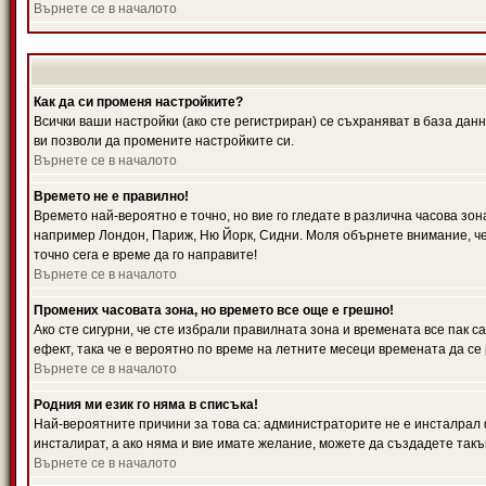
Върнете се в началото
Как да си променя настройките?
Всички ваши настройки (ако сте регистриран) се съхраняват в база данн
ви позволи да промените настройките си.
Върнете се в началото
Времето не е правилно!
Времето най-вероятно е точно, но вие го гледате в различна часова зон
например Лондон, Париж, Ню Йорк, Сидни. Моля обърнете внимание, че ч
точно сега е време да го направите!
Върнете се в началото
Промених часовата зона, но времето все още е грешно!
Ако сте сигурни, че сте избрали правилната зона и времената все пак с
ефект, така че е вероятно по време на летните месеци времената да се 
Върнете се в началото
Родния ми език го няма в списъка!
Най-вероятните причини за това са: администраторите не е инсталрал 
инсталират, а ако няма и вие имате желание, можете да създадете так
Върнете се в началото