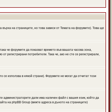
а върха на страниците, но това зависи от Темата на форумите). Това ще
 така че форумите да показват времето във вашата часова зона,
 от регистрирани потребители. Така че, ако не сте се регистрирали,
то се използва в някой страни). Форумите не могат да отчитат този
те администраторите дали има наличен файл с вашия език, който да
айта на phpBB Group (вижте адреса в дъното на страниците)