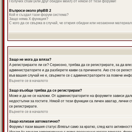
Получих спам (или друг обиден мейл) от някой от тези форуми!
Въпроси около phpBB 2
Кой е създал тази форум система?
Защо няма X функция?
С кого да се свържа в случай, че открия обидни или незаконни материа
Защо не мога да вляза?
А регистрирахте ли се? Сериозно, трябва да се регистрирате, за да вле
администраторите и да разберете какви са причините. Ако сте се регис
във вашия случай не е, свържете се с администраторите за повече инф
Върнете се в началото
Защо въобще трябва да се регистрирам?
Може и да не се наложи. От администраторите на форумите зависи дали
недостъпни за гостите. Някой от тези функции са личен аватар, лични
се регистрирате.
Върнете се в началото
Защо излизам автоматично?
Форумът пази вашия статус
Влязъл
само за кратко, след като активност