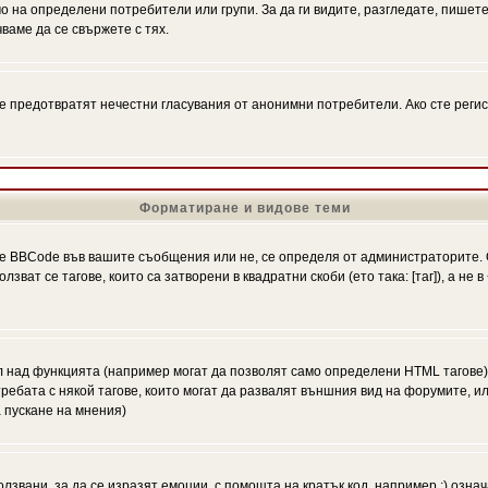
на определени потребители или групи. За да ги видите, разгледате, пишете 
аме да се свържете с тях.
се предотвратят нечестни гласувания от анонимни потребители. Ако сте регис
Форматиране и видове теми
 BBCode във вашите съобщения или не, се определя от администраторите. 
ат се тагове, които са затворени в квадратни скоби (ето така: [таг]), а не
л над функцията (например могат да позволят само определени HTML тагове)
ебата с някой тагове, които могат да развалят външния вид на форумите, ил
 пускане на мнения)
олзвани, за да се изразят емоции, с помощта на кратък код, например :) означ