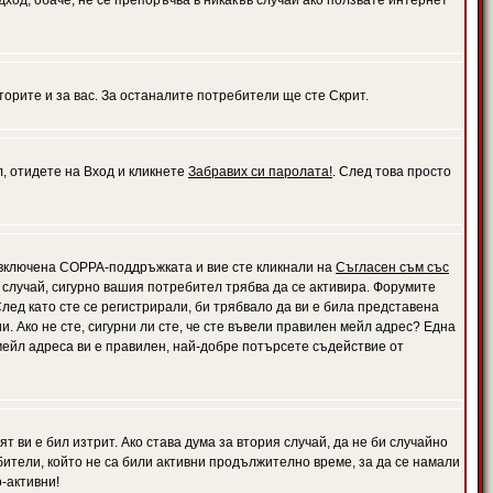
дход, обаче, не се препоръчва в никакъв случай ако ползвате интернет
орите и за вас. За останалите потребители ще сте Скрит.
л, отидете на Вход и кликнете
Забравих си паролата!
. След това просто
е включена COPPA-поддръжката и вие сте кликнали на
Съгласен съм със
я случай, сигурно вашия потребител трябва да се активира. Форумите
лед като сте се регистрирали, би трябвало да ви е била представена
 Ако не сте, сигурни ли сте, че сте въвели правилен мейл адрес? Една
 мейл адреса ви е правилен, най-добре потърсете съдействие от
 ви е бил изтрит. Ако става дума за втория случай, да не би случайно
тели, който не са били активни продължително време, за да се намали
-активни!