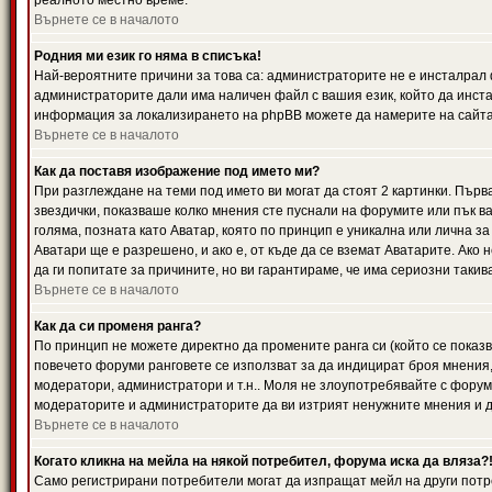
реалното местно време.
Върнете се в началото
Родния ми език го няма в списъка!
Най-вероятните причини за това са: администраторите не е инсталрал 
администраторите дали има наличен файл с вашия език, който да инста
информация за локализирането на phpBB можете да намерите на сайта 
Върнете се в началото
Как да поставя изображение под името ми?
При разглеждане на теми под името ви могат да стоят 2 картинки. Първ
звездички, показваше колко мнения сте пуснали на форумите или пък ва
голяма, позната като Аватар, която по принцип е уникална или лична 
Аватари ще е разрешено, и ако е, от къде да се вземат Аватарите. Ако
да ги попитате за причините, но ви гарантираме, че има сериозни такив
Върнете се в началото
Как да си променя ранга?
По принцип не можете директно да промените ранга си (който се показва
повечето форуми ранговете се използват за да индицират броя мнения,
модератори, администратори и т.н.. Моля не злоупотребявайте с форуми
модераторите и администраторите да ви изтрият ненужните мнения и да 
Върнете се в началото
Когато кликна на мейла на някой потребител, форума иска да вляза?
Само регистрирани потребители могат да изпращат мейл на други потр