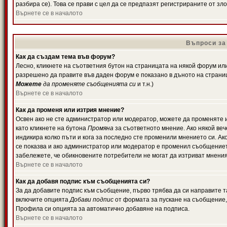
разбира се). Това се прави с цел да се предпазят регистрираните от з
Върнете се в началото
Въпроси за
Как да създам тема във форум?
Лесно, кликнете на съответния бутон на страницата на някой форум или 
разрешено да правите във даден форум е показано в дъното на страни
Можете
да променяте съобщенията си
и т.н.)
Върнете се в началото
Как да променя или изтрия мнение?
Освен ако не сте администратор или модератор, можете да променяте 
като кликнете на бутона
Промяна
за съответното мнение. Ако някой вече
индикира колко пъти и кога за последно сте променили мнението си. Ако 
се показва и ако администратор или модератор е променил съобщениет
забележете, че обикновените потребители не могат да изтриват мненият
Върнете се в началото
Как да добавя подпис към съобщенията си?
За да добавите подпис към съобщение, първо трябва да си направите т
включите опцията
Добави подпис
от формата за пускане на съобщение, 
Профила си опцията за автоматично добавяне на подписа.
Върнете се в началото