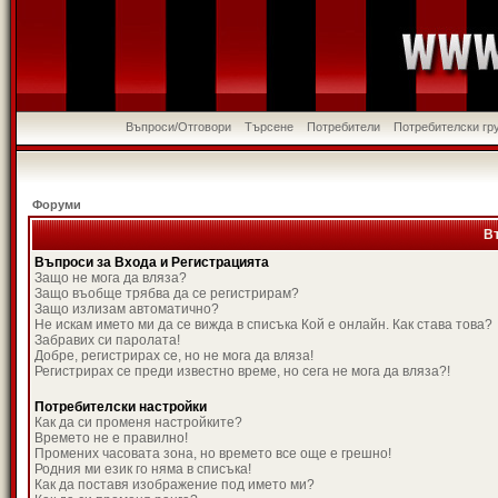
Въпроси/Отговори
Търсене
Потребители
Потребителски гр
Форуми
В
Въпроси за Входа и Регистрацията
Защо не мога да вляза?
Защо въобще трябва да се регистрирам?
Защо излизам автоматично?
Не искам името ми да се вижда в списъка Кой е онлайн. Как става това?
Забравих си паролата!
Добре, регистрирах се, но не мога да вляза!
Регистрирах се преди известно време, но сега не мога да вляза?!
Потребителски настройки
Как да си променя настройките?
Времето не е правилно!
Промених часовата зона, но времето все още е грешно!
Родния ми език го няма в списъка!
Как да поставя изображение под името ми?