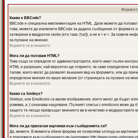
Формати
Какво е BBCode?
BBCode е специална имплементация на HTML. Дали можете да ползвате
това, можете да изключите BBCode за дадено съобщение от формата за
затворени в квадратни скоби (ето така: [таг]), а не в < и >. За повече
за пускане на мнение.
Върнете се в началото
Мога ли да ползвам HTML?
Това също се определя от администраторите, които имат пълен контро
HTML е разрешен, най-вероятно ще откриете, че само определени тагов
тагове, които могат да развалят външния вид на форумите, или да прич
определени мнения по ваше желание (от страницата за пускане на мне
Върнете се в началото
Какво са Smileys?
Smileys, или Emoticons са малки изображения, които могат да бъдат изп
усмивка, а :( означава нацупване. Пълният списък с emoticons може да б
защото те лесщо превръщат мнението ви в нечетимо и модераторите мо
Върнете се в началото
Мога ли да прилагам картинки към съобщенията си?
Да, можете. В момента обаче форума не позволява ъплоуд на картинките
я приложите към съобщението ви (например http://www.some-unknown-pla