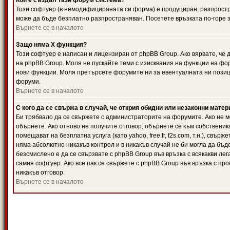
Кой е създал тази форум система?
Този софтуер (в немодифицираната си форма) е продуциран, разпрост
може да бъде безплатно разпространяван. Посетете връзката по-горе з
Върнете се в началото
Защо няма X функция?
Този софтуер е написан и лицензиран от phpBB Group. Ако вярвате, че
на phpBB Group. Моля не пускайте теми с изисквания на функции на фор
нови функции. Моля претърсете форумите ни за евентуалната ни позиц
форуми.
Върнете се в началото
С кого да се свържа в случай, че открия обидни или незаконни мате
Би трябвало да се свържете с администраторите на форумите. Ако не мо
обърнете. Ако отново не получите отговор, обърнете се към собственика
помещават на безплатна услуга (като yahoo, free.fr, f2s.com, т.н.), свъ
няма абсолютно никакъв контрол и в никакъв случай не би могла да бъд
безсмислено е да се свързвате с phpBB Group във връзка с всякакви лег
самия софтуер. Ако все пак се свържете с phpBB Group във връзка с пр
никакъв отговор.
Върнете се в началото