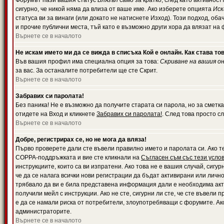
Форумът пази вашия статус
Влязъл
само за кратко, след като активност
сигурно, че никой няма да влиза от ваше име. Ако изберете опцията
Иск
статуса ви за винаги (или докато не натиснете Изход). Този подход, оба
и прочие публични места, тъй като е възможно други хора да влязат на
Върнете се в началото
Не искам името ми да се вижда в списъка Кой е онлайн. Как става то
Във вашия профил има специална опция за това:
Скриване на вашия о
за вас. За останалите потребители ще сте Скрит.
Върнете се в началото
Забравих си паролата!
Без паника! Не е възможно да получите старата си парола, но за сметка
отидете на Вход и кликнете
Забравих си паролата!
. След това просто с
Върнете се в началото
Добре, регистрирах се, но не мога да вляза!
Първо проверете дали сте въвели правилно името и паролата си. Ако те
COPPA-поддръжката и вие сте кликнали на
Съгласен съм със тези усло
инструкциите, които са ви изпратени. Ако това не е вашия случай, сигу
че да се налага всички нови регистрации да бъдат активирани или личн
трябвало да ви е била представена информация дали е необходима акти
получили мейл с инструкции. Ако не сте, сигурни ли сте, че сте въвели
е да се намали риска от потребители, злоупотребяващи с форумите. Ако
администраторите.
Върнете се в началото