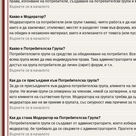
права, изгонване на потребители, създаване на потребителски групи и м
Върнете се в началото
Какво е Модератор?
Модераторите са потребители (или групи такива), чиято работа е да н
както и да заключват, отключват, местят и разделят теми във форума, к
на обиден и незаконен материал, както и излизането от темата (или пус
Върнете се в началото
Какво е Потребителска Група?
Потребителските групи са средство за обединяване на потребител. Всек
всяка група може да има индивидуални права. Така администраторите м
достъп на група потребители до личен (скрит) форум, и т.н.
Върнете се в началото
Как да се присъединя към Потребителска група?
За да се присъедините към дадена потребителска група, кликнете на л
групи. Не всички групи са
отворени
за членове, някой са затворени, а п
като кликнете на съответния бутон. Модератора на групата трябва да о
модератора ако не ви приеме в групата, със сигурност има причини за т
Върнете се в началото
Как да стана Модератор на Потребителска Група?
Потребителските групи се създават от администраторите, които избират
модератор, би трябвало да се свържете с администраторите. Пратете
Върнете се в началото