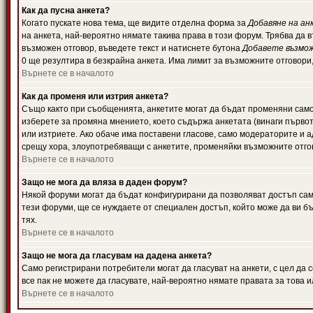
Как да пусна анкета?
Когато пускате нова тема, ще видите отделна форма за
Добавяне на ан
на анкета, най-вероятно нямате такива права в този форум. Трябва да 
възможен отговор, въведете текст и натиснете бутона
Добавете възмо
0 ще резултира в безкрайна анкета. Има лимит за възможните отговори
Върнете се в началото
Как да променя или изтрия анкета?
Също както при съобщенията, анкетите могат да бъдат променяни само 
изберете за промяна мнението, което съдържа анкетата (винаги първото
или изтриете. Ако обаче има поставени гласове, само модераторите и 
срещу хора, злоупотребяващи с анкетите, променяйки възможните отгов
Върнете се в началото
Защо не мога да вляза в даден форум?
Някой форуми могат да бъдат конфигурирани да позволяват достъп само 
тези форуми, ще се нуждаете от специален достъп, който може да ви 
тях.
Върнете се в началото
Защо не мога да гласувам на дадена анкета?
Само регистрирани потребители могат да гласуват на анкети, с цел да 
все пак не можете да гласувате, най-вероятно нямате правата за това и
Върнете се в началото