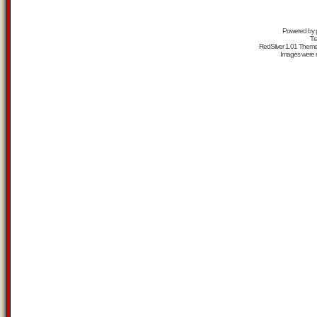
Powered by
Tr
RedSilver 1.01 Them
Images were