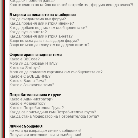
Как да си променя ранга?
Когато кликна на мейла на някой потребител, форума иска да вляза?!
Въпроси за писането на съобщения
Как да създам тема във форум?
Как да променя или изтрия мнение?
Как да добавя подпис към съобщенията си?
Как да пусна анкета?
Как да променя или изтрия анкета?
Защо не мога да вляза в даден форум?
Защо не мога да гласувам на дадена анкета?
Форматиране и видове теми
Какво е BBCode?
Мога ли да ползвам HTML?
Какво са Smileys?
Мога ли да прилагам картинки към съобщенията си?
Какво е СЪОБЩЕНИЕ?
Какво е Важна Тема?
Какво е Заключена тема?
Потребителски нива и групи
Какво е Администратор?
Какво е Модератор?
Какво е Потребителска Група?
Как да се присъединя към Потребителска група?
Как да стана Модератор на Потребителска Група?
Лични съобщения
не мога да изпращам лични съобщения!
Получавам нежелани лични съобщения!