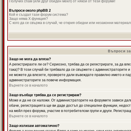
Получих спам (или друг обиден мейл) от някой от тези форуми!
Въпроси около phpBB 2
Кой е създал тази форум система?
Защо няма X функция?
С кого да се свържа в случай, че открия обидни или незаконни материа
Въпроси за
Защо не мога да вляза?
А регистрирахте ли се? Сериозно, трябва да се регистрирате, за да вле
така)? В този случай би трябвало да се свържете с администраторите и д
не можете да влезете, проверете дали въвеждате правилно името и паро
администраторите за повече информация.
Върнете се в началото
Защо въобще трябва да се регистрирам?
Може и да не се наложи. От администраторите на форумите зависи дали
обаче, регистрацията ще ви даде достъп до специални функции, недост
на мейл през форума, участие в потребителски групи и други. Регистра
Върнете се в началото
Защо излизам автоматично?