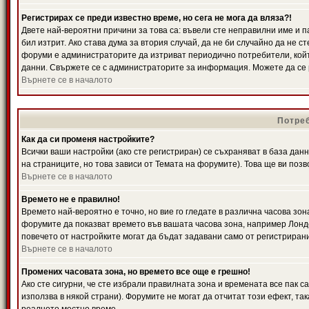
Регистрирах се преди известно време, но сега не мога да вляза?!
Двете най-вероятни причини за това са: въвели сте неправилни име и п
бил изтрит. Ако става дума за втория случай, да не би случайно да не
форуми е администраторите да изтриват периодично потребители, койт
данни. Свържете се с администраторите за информация. Можете да се р
Върнете се в началото
Потреб
Как да си променя настройките?
Всички ваши настройки (ако сте регистриран) се съхраняват в база данн
на страниците, но това зависи от Темата на форумите). Това ще ви поз
Върнете се в началото
Времето не е правилно!
Времето най-вероятно е точно, но вие го гледате в различна часова зон
форумите да показват времето във вашата часова зона, например Лондо
повечето от настройките могат да бъдат задавани само от регистрирани 
Върнете се в началото
Промених часовата зона, но времето все още е грешно!
Ако сте сигурни, че сте избрали правилната зона и времената все пак с
използва в някой страни). Форумите не могат да отчитат този ефект, та