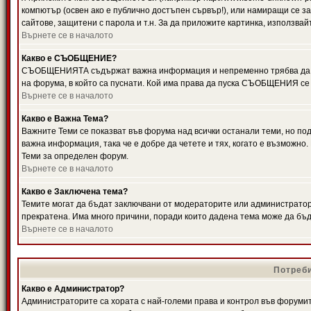
компютър (освен ако е публично достъпен сървър!), или намиращи се з
сайтове, защитени с парола и т.н. За да приложите картинка, използвай
Върнете се в началото
Какво е СЪОБЩЕНИЕ?
СЪОБЩЕНИЯТА съдържат важна информация и непременно трябва да ги
на форума, в който са пуснати. Кой има права да пуска СЪОБЩЕНИЯ се
Върнете се в началото
Какво е Важна Тема?
Важните Теми се показват във форума над всички останали теми, но 
важна информация, така че е добре да четете и тях, когато е възмож
Теми за определен форум.
Върнете се в началото
Какво е Заключена тема?
Темите могат да бъдат заключвани от модераторите или администратори
прекратена. Има много причини, поради които дадена тема може да бъ
Върнете се в началото
Потреби
Какво е Администратор?
Администраторите са хората с най-големи права и контрол във форумит