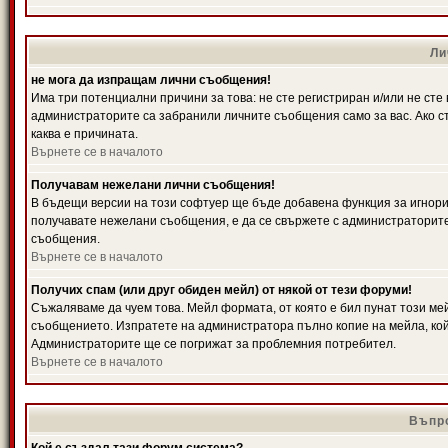
Ли
не мога да изпращам лични съобщения!
Има три потенциални причини за това: не сте регистриран и/или не ст
администраторите са забранили личните съобщения само за вас. Ако ст
каква е причината.
Върнете се в началото
Получавам нежелани лични съобщения!
В бъдещи версии на този софтуер ще бъде добавена функция за игнорира
получавате нежелани съобщения, е да се свържете с администраторите
съобщения.
Върнете се в началото
Получих спам (или друг обиден мейл) от някой от тези форуми!
Съжаляваме да чуем това. Мейл формата, от която е бил пунат този ме
съобщението. Изпратете на администратора пълно копие на мейла, кой
Администраторите ще се погрижат за проблемния потребител.
Върнете се в началото
Въпро