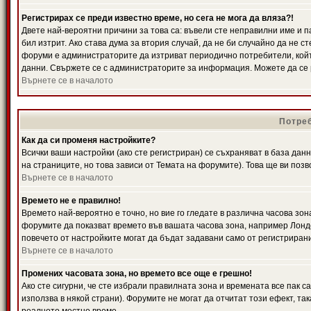
Регистрирах се преди известно време, но сега не мога да вляза?!
Двете най-вероятни причини за това са: въвели сте неправилни име и п
бил изтрит. Ако става дума за втория случай, да не би случайно да не
форуми е администраторите да изтриват периодично потребители, койт
данни. Свържете се с администраторите за информация. Можете да се р
Върнете се в началото
Потреб
Как да си променя настройките?
Всички ваши настройки (ако сте регистриран) се съхраняват в база данн
на страниците, но това зависи от Темата на форумите). Това ще ви поз
Върнете се в началото
Времето не е правилно!
Времето най-вероятно е точно, но вие го гледате в различна часова зон
форумите да показват времето във вашата часова зона, например Лондо
повечето от настройките могат да бъдат задавани само от регистрирани 
Върнете се в началото
Промених часовата зона, но времето все още е грешно!
Ако сте сигурни, че сте избрали правилната зона и времената все пак с
използва в някой страни). Форумите не могат да отчитат този ефект, та