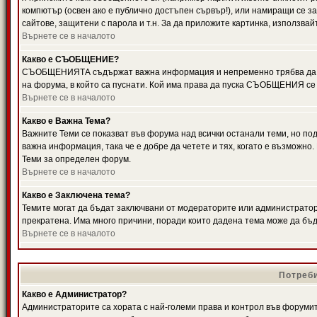
компютър (освен ако е публично достъпен сървър!), или намиращи се з
сайтове, защитени с парола и т.н. За да приложите картинка, използвай
Върнете се в началото
Какво е СЪОБЩЕНИЕ?
СЪОБЩЕНИЯТА съдържат важна информация и непременно трябва да ги
на форума, в който са пуснати. Кой има права да пуска СЪОБЩЕНИЯ се
Върнете се в началото
Какво е Важна Тема?
Важните Теми се показват във форума над всички останали теми, но 
важна информация, така че е добре да четете и тях, когато е възмож
Теми за определен форум.
Върнете се в началото
Какво е Заключена тема?
Темите могат да бъдат заключвани от модераторите или администратори
прекратена. Има много причини, поради които дадена тема може да бъ
Върнете се в началото
Потреби
Какво е Администратор?
Администраторите са хората с най-големи права и контрол във форумит