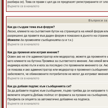
разбира се). Това се прави с цел да се предпазят регистрираните от з
Върнете се в началото
Въпроси за
Как да създам тема във форум?
Лесно, кликнете на съответния бутон на страницата на някой форум или 
разрешено да правите във даден форум е показано в дъното на страни
Можете
да променяте съобщенията си
и т.н.)
Върнете се в началото
Как да променя или изтрия мнение?
Освен ако не сте администратор или модератор, можете да променяте 
като кликнете на бутона
Промяна
за съответното мнение. Ако някой вече
индикира колко пъти и кога за последно сте променили мнението си. Ако 
се показва и ако администратор или модератор е променил съобщениет
забележете, че обикновените потребители не могат да изтриват мненият
Върнете се в началото
Как да добавя подпис към съобщенията си?
За да добавите подпис към съобщение, първо трябва да си направите т
включите опцията
Добави подпис
от формата за пускане на съобщение, 
Профила си опцията за автоматично добавяне на подписа.
Върнете се в началото