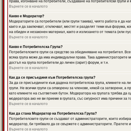
права, изгонване на потребители, създаване на потребителски групи и м
Върнете се в началото
Какво е Модератор?
Модераторите са потребители (или групи такива), чиято работа е да н
както и да заключват, отключват, местят и разделят теми във форума, к
на обиден и незаконен материал, както и излизането от темата (или пус
Върнете се в началото
Какво е Потребителска Група?
Потребителските групи са средство за обединяване на потребител. Всек
всяка група може да има индивидуални права. Така администраторите м
достъп на група потребители до личен (скрит) форум, и т.н.
Върнете се в началото
Как да се присъединя към Потребителска група?
За да се присъедините към дадена потребителска група, кликнете на л
групи. Не всички групи са
отворени
за членове, някой са затворени, а п
като кликнете на съответния бутон. Модератора на групата трябва да о
модератора ако не ви приеме в групата, със сигурност има причини за т
Върнете се в началото
Как да стана Модератор на Потребителска Група?
Потребителските групи се създават от администраторите, които избират
модератор, би трябвало да се свържете с администраторите. Пратете
Върнете се в началото