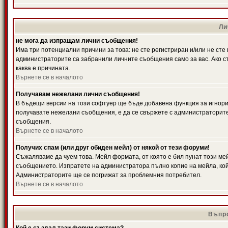
Ли
не мога да изпращам лични съобщения!
Има три потенциални причини за това: не сте регистриран и/или не ст
администраторите са забранили личните съобщения само за вас. Ако ст
каква е причината.
Върнете се в началото
Получавам нежелани лични съобщения!
В бъдещи версии на този софтуер ще бъде добавена функция за игнорира
получавате нежелани съобщения, е да се свържете с администраторите
съобщения.
Върнете се в началото
Получих спам (или друг обиден мейл) от някой от тези форуми!
Съжаляваме да чуем това. Мейл формата, от която е бил пунат този ме
съобщението. Изпратете на администратора пълно копие на мейла, кой
Администраторите ще се погрижат за проблемния потребител.
Върнете се в началото
Въпро