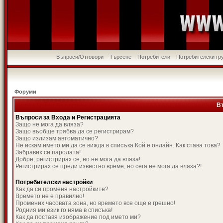
Въпроси/Отговори
Търсене
Потребители
Потребителски гр
Форуми
В
Въпроси за Входа и Регистрацията
Защо не мога да вляза?
Защо въобще трябва да се регистрирам?
Защо излизам автоматично?
Не искам името ми да се вижда в списъка Кой е онлайн. Как става това?
Забравих си паролата!
Добре, регистрирах се, но не мога да вляза!
Регистрирах се преди известно време, но сега не мога да вляза?!
Потребителски настройки
Как да си променя настройките?
Времето не е правилно!
Промених часовата зона, но времето все още е грешно!
Родния ми език го няма в списъка!
Как да поставя изображение под името ми?