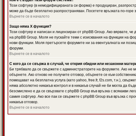
Кой е създал тази форум система?
Този софтуер (в немодифицираната си форма) е продуциран, разпрост
може да бъде безплатно разпространяван. Посетете връзката по-горе з
Върнете се в началото
Защо няма X функция?
Този софтуер е написан и лицензиран от phpBB Group. Ако вярвате, че
на phpBB Group. Моля не пускайте теми с изисквания на функции на фор
нови функции. Моля претърсете форумите ни за евентуалната ни позиц
форуми.
Върнете се в началото
С кого да се свържа в случай, че открия обидни или незаконни мате
Би трябвало да се свържете с администраторите на форумите. Ако не мо
обърнете. Ако отново не получите отговор, обърнете се към собственика
помещават на безплатна услуга (като yahoo, free.fr, f2s.com, т.н.), свъ
няма абсолютно никакъв контрол и в никакъв случай не би могла да бъд
безсмислено е да се свързвате с phpBB Group във връзка с всякакви лег
самия софтуер. Ако все пак се свържете с phpBB Group във връзка с пр
никакъв отговор.
Върнете се в началото