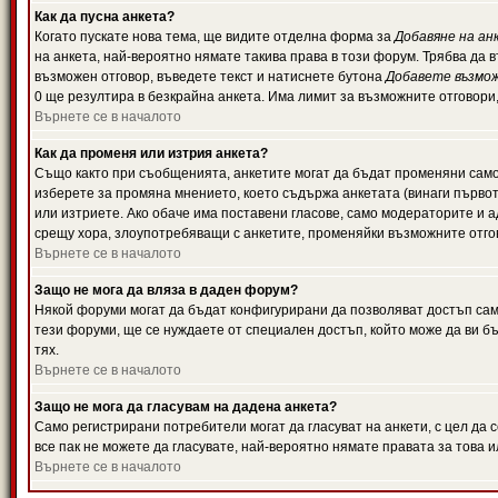
Как да пусна анкета?
Когато пускате нова тема, ще видите отделна форма за
Добавяне на ан
на анкета, най-вероятно нямате такива права в този форум. Трябва да 
възможен отговор, въведете текст и натиснете бутона
Добавете възмо
0 ще резултира в безкрайна анкета. Има лимит за възможните отговори
Върнете се в началото
Как да променя или изтрия анкета?
Също както при съобщенията, анкетите могат да бъдат променяни само 
изберете за промяна мнението, което съдържа анкетата (винаги първото
или изтриете. Ако обаче има поставени гласове, само модераторите и 
срещу хора, злоупотребяващи с анкетите, променяйки възможните отгов
Върнете се в началото
Защо не мога да вляза в даден форум?
Някой форуми могат да бъдат конфигурирани да позволяват достъп само 
тези форуми, ще се нуждаете от специален достъп, който може да ви 
тях.
Върнете се в началото
Защо не мога да гласувам на дадена анкета?
Само регистрирани потребители могат да гласуват на анкети, с цел да 
все пак не можете да гласувате, най-вероятно нямате правата за това и
Върнете се в началото