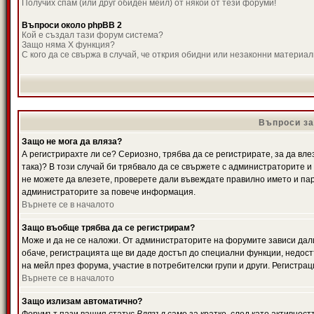
Получих спам (или друг обиден мейл) от някой от тези форуми!
Въпроси около phpBB 2
Кой е създал тази форум система?
Защо няма X функция?
С кого да се свържа в случай, че открия обидни или незаконни материа
Въпроси за
Защо не мога да вляза?
А регистрирахте ли се? Сериозно, трябва да се регистрирате, за да вле
така)? В този случай би трябвало да се свържете с администраторите и д
не можете да влезете, проверете дали въвеждате правилно името и паро
администраторите за повече информация.
Върнете се в началото
Защо въобще трябва да се регистрирам?
Може и да не се наложи. От администраторите на форумите зависи дали
обаче, регистрацията ще ви даде достъп до специални функции, недост
на мейл през форума, участие в потребителски групи и други. Регистра
Върнете се в началото
Защо излизам автоматично?