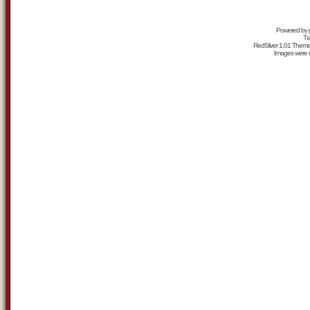
Powered by
Tr
RedSilver 1.01 Them
Images were