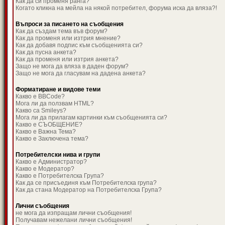
Как да си променя ранга?
Когато кликна на мейла на някой потребител, форума иска да вляза?!
Въпроси за писането на съобщения
Как да създам тема във форум?
Как да променя или изтрия мнение?
Как да добавя подпис към съобщенията си?
Как да пусна анкета?
Как да променя или изтрия анкета?
Защо не мога да вляза в даден форум?
Защо не мога да гласувам на дадена анкета?
Форматиране и видове теми
Какво е BBCode?
Мога ли да ползвам HTML?
Какво са Smileys?
Мога ли да прилагам картинки към съобщенията си?
Какво е СЪОБЩЕНИЕ?
Какво е Важна Тема?
Какво е Заключена тема?
Потребителски нива и групи
Какво е Администратор?
Какво е Модератор?
Какво е Потребителска Група?
Как да се присъединя към Потребителска група?
Как да стана Модератор на Потребителска Група?
Лични съобщения
не мога да изпращам лични съобщения!
Получавам нежелани лични съобщения!