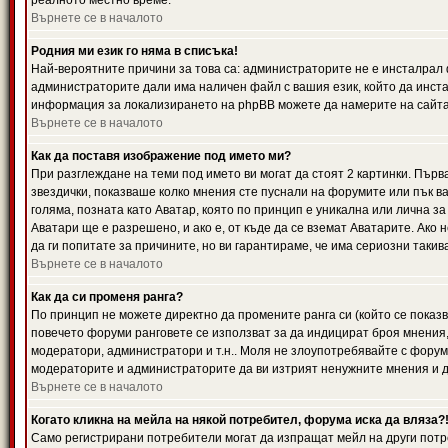
реалното местно време.
Върнете се в началото
Родния ми език го няма в списъка!
Най-вероятните причини за това са: администраторите не е инсталрал 
администраторите дали има наличен файл с вашия език, който да инста
информация за локализирането на phpBB можете да намерите на сайта 
Върнете се в началото
Как да поставя изображение под името ми?
При разглеждане на теми под името ви могат да стоят 2 картинки. Първ
звездички, показваше колко мнения сте пуснали на форумите или пък ва
голяма, позната като Аватар, която по принцип е уникална или лична 
Аватари ще е разрешено, и ако е, от къде да се вземат Аватарите. Ако
да ги попитате за причините, но ви гарантираме, че има сериозни такив
Върнете се в началото
Как да си променя ранга?
По принцип не можете директно да промените ранга си (който се показва
повечето форуми ранговете се използват за да индицират броя мнения,
модератори, администратори и т.н.. Моля не злоупотребявайте с форуми
модераторите и администраторите да ви изтрият ненужните мнения и да 
Върнете се в началото
Когато кликна на мейла на някой потребител, форума иска да вляза?
Само регистрирани потребители могат да изпращат мейл на други потр