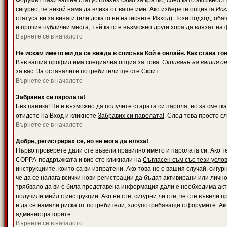
Форумът пази вашия статус
Влязъл
само за кратко, след като активност
сигурно, че никой няма да влиза от ваше име. Ако изберете опцията
Иск
статуса ви за винаги (или докато не натиснете Изход). Този подход, оба
и прочие публични места, тъй като е възможно други хора да влязат на
Върнете се в началото
Не искам името ми да се вижда в списъка Кой е онлайн. Как става то
Във вашия профил има специална опция за това:
Скриване на вашия о
за вас. За останалите потребители ще сте Скрит.
Върнете се в началото
Забравих си паролата!
Без паника! Не е възможно да получите старата си парола, но за сметка
отидете на Вход и кликнете
Забравих си паролата!
. След това просто с
Върнете се в началото
Добре, регистрирах се, но не мога да вляза!
Първо проверете дали сте въвели правилно името и паролата си. Ако те
COPPA-поддръжката и вие сте кликнали на
Съгласен съм със тези усло
инструкциите, които са ви изпратени. Ако това не е вашия случай, сигу
че да се налага всички нови регистрации да бъдат активирани или личн
трябвало да ви е била представена информация дали е необходима акти
получили мейл с инструкции. Ако не сте, сигурни ли сте, че сте въвели
е да се намали риска от потребители, злоупотребяващи с форумите. Ако
администраторите.
Върнете се в началото