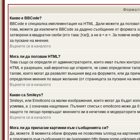
Формати
Какво е BBCode?
BBCode е специална имплементация на HTML. Дали можете да ползвате
това, можете да изключите BBCode за дадено съобщение от формата за
затворени в квадратни скоби (ето така: [таг]), а не в < и >. За повече
за пускане на мнение.
Върнете се в началото
Мога ли да ползвам HTML?
Това също се определя от администраторите, които имат пълен контро
HTML е разрешен, най-вероятно ще откриете, че само определени тагов
тагове, които могат да развалят външния вид на форумите, или да прич
определени мнения по ваше желание (от страницата за пускане на мне
Върнете се в началото
Какво са Smileys?
Smileys, или Emoticons са малки изображения, които могат да бъдат изп
усмивка, а :( означава нацупване. Пълният списък с emoticons може да б
защото те лесщо превръщат мнението ви в нечетимо и модераторите мо
Върнете се в началото
Мога ли да прилагам картинки към съобщенията си?
Да, можете. В момента обаче форума не позволява ъплоуд на картинките
я приложите към съобщението ви (например http://www.some-unknown-pla