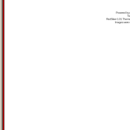
Powered by
Tr
RedSilver 1.01 Them
Images were