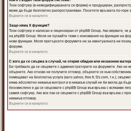
Кой е създал тази форум система?
Този софтуер (в немодифицираната си форма) е продуциран, разпрост
може да бъде безплатно разпространяван. Посетете връзката по-горе з
Върнете се в началото
Защо няма X функция?
Този софтуер е написан и лицензиран от phpBB Group. Ако вярвате, че
на phpBB Group. Моля не пускайте теми с изисквания на функции на фор
нови функции. Моля претърсете форумите ни за евентуалната ни позиц
форуми.
Върнете се в началото
С кого да се свържа в случай, че открия обидни или незаконни мате
Би трябвало да се свържете с администраторите на форумите. Ако не мо
обърнете. Ако отново не получите отговор, обърнете се към собственика
помещават на безплатна услуга (като yahoo, free.fr, f2s.com, т.н.), свъ
няма абсолютно никакъв контрол и в никакъв случай не би могла да бъд
безсмислено е да се свързвате с phpBB Group във връзка с всякакви лег
самия софтуер. Ако все пак се свържете с phpBB Group във връзка с пр
никакъв отговор.
Върнете се в началото