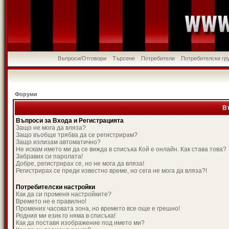
Въпроси/Отговори
Търсене
Потребители
Потребителски гр
Форуми
В
Въпроси за Входа и Регистрацията
Защо не мога да вляза?
Защо въобще трябва да се регистрирам?
Защо излизам автоматично?
Не искам името ми да се вижда в списъка Кой е онлайн. Как става това?
Забравих си паролата!
Добре, регистрирах се, но не мога да вляза!
Регистрирах се преди известно време, но сега не мога да вляза?!
Потребителски настройки
Как да си променя настройките?
Времето не е правилно!
Промених часовата зона, но времето все още е грешно!
Родния ми език го няма в списъка!
Как да поставя изображение под името ми?