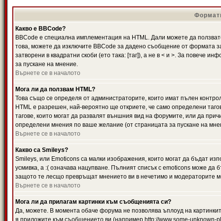
Формати
Какво е BBCode?
BBCode е специална имплементация на HTML. Дали можете да ползвате
това, можете да изключите BBCode за дадено съобщение от формата за
затворени в квадратни скоби (ето така: [таг]), а не в < и >. За повече
за пускане на мнение.
Върнете се в началото
Мога ли да ползвам HTML?
Това също се определя от администраторите, които имат пълен контро
HTML е разрешен, най-вероятно ще откриете, че само определени тагов
тагове, които могат да развалят външния вид на форумите, или да прич
определени мнения по ваше желание (от страницата за пускане на мне
Върнете се в началото
Какво са Smileys?
Smileys, или Emoticons са малки изображения, които могат да бъдат изп
усмивка, а :( означава нацупване. Пълният списък с emoticons може да б
защото те лесщо превръщат мнението ви в нечетимо и модераторите мо
Върнете се в началото
Мога ли да прилагам картинки към съобщенията си?
Да, можете. В момента обаче форума не позволява ъплоуд на картинките
я приложите към съобщението ви (например http://www.some-unknown-pla