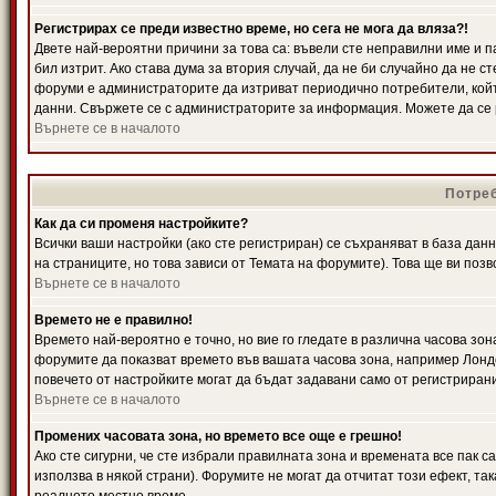
Регистрирах се преди известно време, но сега не мога да вляза?!
Двете най-вероятни причини за това са: въвели сте неправилни име и п
бил изтрит. Ако става дума за втория случай, да не би случайно да не
форуми е администраторите да изтриват периодично потребители, койт
данни. Свържете се с администраторите за информация. Можете да се р
Върнете се в началото
Потреб
Как да си променя настройките?
Всички ваши настройки (ако сте регистриран) се съхраняват в база данн
на страниците, но това зависи от Темата на форумите). Това ще ви поз
Върнете се в началото
Времето не е правилно!
Времето най-вероятно е точно, но вие го гледате в различна часова зон
форумите да показват времето във вашата часова зона, например Лондо
повечето от настройките могат да бъдат задавани само от регистрирани 
Върнете се в началото
Промених часовата зона, но времето все още е грешно!
Ако сте сигурни, че сте избрали правилната зона и времената все пак с
използва в някой страни). Форумите не могат да отчитат този ефект, та