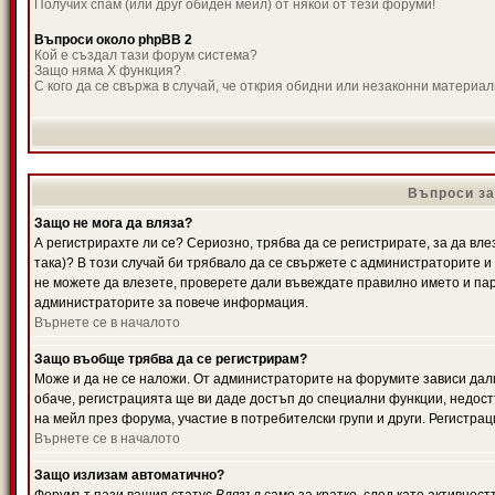
Получих спам (или друг обиден мейл) от някой от тези форуми!
Въпроси около phpBB 2
Кой е създал тази форум система?
Защо няма X функция?
С кого да се свържа в случай, че открия обидни или незаконни материа
Въпроси за
Защо не мога да вляза?
А регистрирахте ли се? Сериозно, трябва да се регистрирате, за да вле
така)? В този случай би трябвало да се свържете с администраторите и д
не можете да влезете, проверете дали въвеждате правилно името и паро
администраторите за повече информация.
Върнете се в началото
Защо въобще трябва да се регистрирам?
Може и да не се наложи. От администраторите на форумите зависи дали
обаче, регистрацията ще ви даде достъп до специални функции, недост
на мейл през форума, участие в потребителски групи и други. Регистра
Върнете се в началото
Защо излизам автоматично?