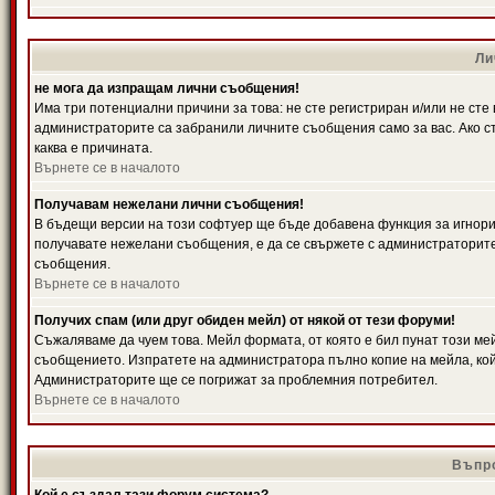
Ли
не мога да изпращам лични съобщения!
Има три потенциални причини за това: не сте регистриран и/или не ст
администраторите са забранили личните съобщения само за вас. Ако ст
каква е причината.
Върнете се в началото
Получавам нежелани лични съобщения!
В бъдещи версии на този софтуер ще бъде добавена функция за игнорира
получавате нежелани съобщения, е да се свържете с администраторите
съобщения.
Върнете се в началото
Получих спам (или друг обиден мейл) от някой от тези форуми!
Съжаляваме да чуем това. Мейл формата, от която е бил пунат този ме
съобщението. Изпратете на администратора пълно копие на мейла, кой
Администраторите ще се погрижат за проблемния потребител.
Върнете се в началото
Въпро