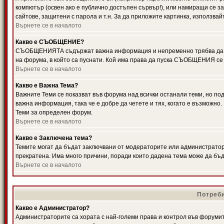
компютър (освен ако е публично достъпен сървър!), или намиращи се з
сайтове, защитени с парола и т.н. За да приложите картинка, използвай
Върнете се в началото
Какво е СЪОБЩЕНИЕ?
СЪОБЩЕНИЯТА съдържат важна информация и непременно трябва да ги
на форума, в който са пуснати. Кой има права да пуска СЪОБЩЕНИЯ се
Върнете се в началото
Какво е Важна Тема?
Важните Теми се показват във форума над всички останали теми, но 
важна информация, така че е добре да четете и тях, когато е възмож
Теми за определен форум.
Върнете се в началото
Какво е Заключена тема?
Темите могат да бъдат заключвани от модераторите или администратори
прекратена. Има много причини, поради които дадена тема може да бъ
Върнете се в началото
Потреби
Какво е Администратор?
Администраторите са хората с най-големи права и контрол във форумит