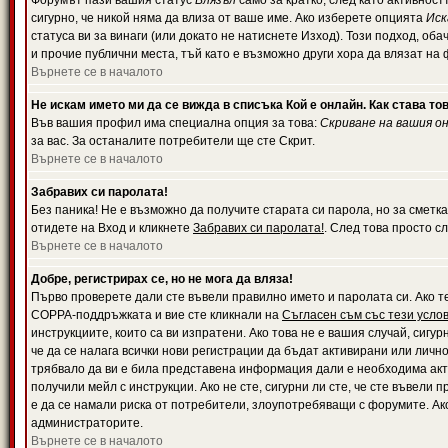
Форумът пази вашия статус
Влязъл
само за кратко, след като активност
сигурно, че никой няма да влиза от ваше име. Ако изберете опцията
Иск
статуса ви за винаги (или докато не натиснете Изход). Този подход, оба
и прочие публични места, тъй като е възможно други хора да влязат на
Върнете се в началото
Не искам името ми да се вижда в списъка Кой е онлайн. Как става то
Във вашия профил има специална опция за това:
Скриване на вашия о
за вас. За останалите потребители ще сте Скрит.
Върнете се в началото
Забравих си паролата!
Без паника! Не е възможно да получите старата си парола, но за сметка
отидете на Вход и кликнете
Забравих си паролата!
. След това просто с
Върнете се в началото
Добре, регистрирах се, но не мога да вляза!
Първо проверете дали сте въвели правилно името и паролата си. Ако те
COPPA-поддръжката и вие сте кликнали на
Съгласен съм със тези усло
инструкциите, които са ви изпратени. Ако това не е вашия случай, сигу
че да се налага всички нови регистрации да бъдат активирани или личн
трябвало да ви е била представена информация дали е необходима акти
получили мейл с инструкции. Ако не сте, сигурни ли сте, че сте въвели
е да се намали риска от потребители, злоупотребяващи с форумите. Ако
администраторите.
Върнете се в началото