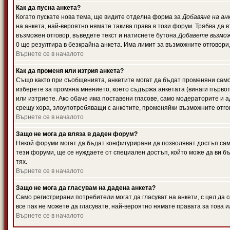
Как да пусна анкета?
Когато пускате нова тема, ще видите отделна форма за
Добавяне на ан
на анкета, най-вероятно нямате такива права в този форум. Трябва да 
възможен отговор, въведете текст и натиснете бутона
Добавете възмо
0 ще резултира в безкрайна анкета. Има лимит за възможните отговори
Върнете се в началото
Как да променя или изтрия анкета?
Също както при съобщенията, анкетите могат да бъдат променяни само 
изберете за промяна мнението, което съдържа анкетата (винаги първото
или изтриете. Ако обаче има поставени гласове, само модераторите и 
срещу хора, злоупотребяващи с анкетите, променяйки възможните отгов
Върнете се в началото
Защо не мога да вляза в даден форум?
Някой форуми могат да бъдат конфигурирани да позволяват достъп само 
тези форуми, ще се нуждаете от специален достъп, който може да ви 
тях.
Върнете се в началото
Защо не мога да гласувам на дадена анкета?
Само регистрирани потребители могат да гласуват на анкети, с цел да 
все пак не можете да гласувате, най-вероятно нямате правата за това и
Върнете се в началото