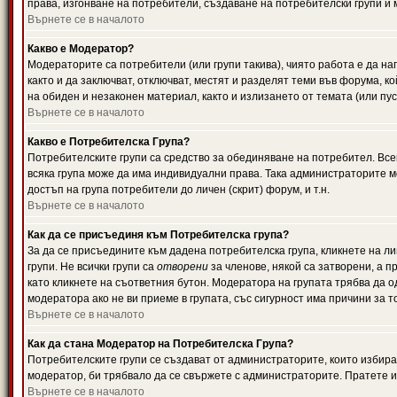
права, изгонване на потребители, създаване на потребителски групи и м
Върнете се в началото
Какво е Модератор?
Модераторите са потребители (или групи такива), чиято работа е да н
както и да заключват, отключват, местят и разделят теми във форума, к
на обиден и незаконен материал, както и излизането от темата (или пус
Върнете се в началото
Какво е Потребителска Група?
Потребителските групи са средство за обединяване на потребител. Всек
всяка група може да има индивидуални права. Така администраторите м
достъп на група потребители до личен (скрит) форум, и т.н.
Върнете се в началото
Как да се присъединя към Потребителска група?
За да се присъедините към дадена потребителска група, кликнете на л
групи. Не всички групи са
отворени
за членове, някой са затворени, а п
като кликнете на съответния бутон. Модератора на групата трябва да о
модератора ако не ви приеме в групата, със сигурност има причини за т
Върнете се в началото
Как да стана Модератор на Потребителска Група?
Потребителските групи се създават от администраторите, които избират
модератор, би трябвало да се свържете с администраторите. Пратете
Върнете се в началото