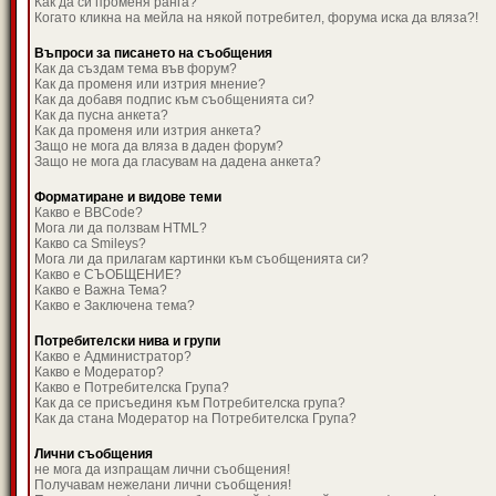
Как да си променя ранга?
Когато кликна на мейла на някой потребител, форума иска да вляза?!
Въпроси за писането на съобщения
Как да създам тема във форум?
Как да променя или изтрия мнение?
Как да добавя подпис към съобщенията си?
Как да пусна анкета?
Как да променя или изтрия анкета?
Защо не мога да вляза в даден форум?
Защо не мога да гласувам на дадена анкета?
Форматиране и видове теми
Какво е BBCode?
Мога ли да ползвам HTML?
Какво са Smileys?
Мога ли да прилагам картинки към съобщенията си?
Какво е СЪОБЩЕНИЕ?
Какво е Важна Тема?
Какво е Заключена тема?
Потребителски нива и групи
Какво е Администратор?
Какво е Модератор?
Какво е Потребителска Група?
Как да се присъединя към Потребителска група?
Как да стана Модератор на Потребителска Група?
Лични съобщения
не мога да изпращам лични съобщения!
Получавам нежелани лични съобщения!