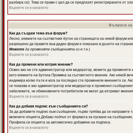
разбира се). Това се прави с цел да се предпазят регистрираните от з
Върнете се в началото
Въпроси за
Как да създам тема във форум?
Лесно, кликнете на съответния бутон на страницата на някой форум или 
разрешено да правите във даден форум е показано в дъното на страни
Можете
да променяте съобщенията си
и т.н.)
Върнете се в началото
Как да променя или изтрия мнение?
Освен ако не сте администратор или модератор, можете да променяте 
като кликнете на бутона
Промяна
за съответното мнение. Ако някой вече
индикира колко пъти и кога за последно сте променили мнението си. Ако 
се показва и ако администратор или модератор е променил съобщениет
забележете, че обикновените потребители не могат да изтриват мненият
Върнете се в началото
Как да добавя подпис към съобщенията си?
За да добавите подпис към съобщение, първо трябва да си направите т
включите опцията
Добави подпис
от формата за пускане на съобщение, 
Профила си опцията за автоматично добавяне на подписа.
Върнете се в началото