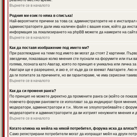
реалното местно време.
Върнете се в началото
Родния ми език го няма в списъка!
Най-вероятните причини за това са: администраторите не е инсталрал 
администраторите дали има наличен файл с вашия език, който да инста
информация за локализирането на phpBB можете да намерите на сайта 
Върнете се в началото
Как да поставя изображение под името ми?
При разглеждане на теми под името ви могат да стоят 2 картинки. Първ
звездички, показваше колко мнения сте пуснали на форумите или пък ва
голяма, позната като Аватар, която по принцип е уникална или лична 
Аватари ще е разрешено, и ако е, от къде да се вземат Аватарите. Ако
да ги попитате за причините, но ви гарантираме, че има сериозни такив
Върнете се в началото
Как да си променя ранга?
По принцип не можете директно да промените ранга си (който се показва
повечето форуми ранговете се използват за да индицират броя мнения,
модератори, администратори и т.н.. Моля не злоупотребявайте с форуми
модераторите и администраторите да ви изтрият ненужните мнения и да 
Върнете се в началото
Когато кликна на мейла на някой потребител, форума иска да вляза?
Само регистрирани потребители могат да изпращат мейл на други потр