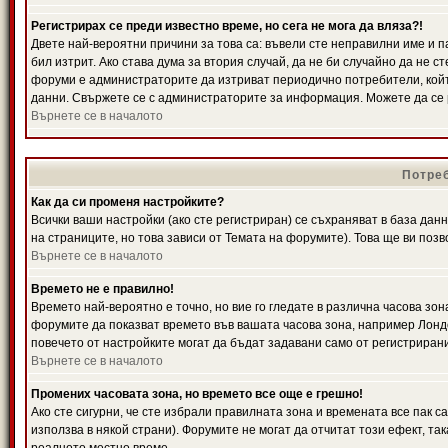
Регистрирах се преди известно време, но сега не мога да вляза?!
Двете най-вероятни причини за това са: въвели сте неправилни име и п
бил изтрит. Ако става дума за втория случай, да не би случайно да не
форуми е администраторите да изтриват периодично потребители, койт
данни. Свържете се с администраторите за информация. Можете да се р
Върнете се в началото
Потреб
Как да си променя настройките?
Всички ваши настройки (ако сте регистриран) се съхраняват в база данн
на страниците, но това зависи от Темата на форумите). Това ще ви поз
Върнете се в началото
Времето не е правилно!
Времето най-вероятно е точно, но вие го гледате в различна часова зон
форумите да показват времето във вашата часова зона, например Лондо
повечето от настройките могат да бъдат задавани само от регистрирани 
Върнете се в началото
Промених часовата зона, но времето все още е грешно!
Ако сте сигурни, че сте избрали правилната зона и времената все пак с
използва в някой страни). Форумите не могат да отчитат този ефект, та