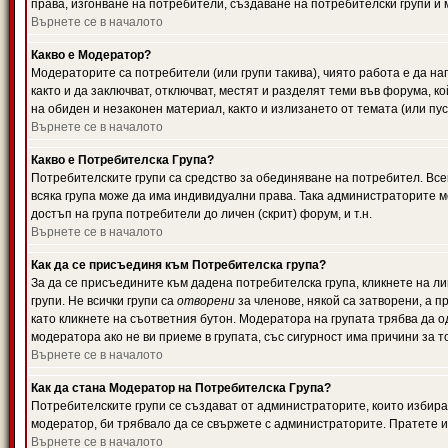
права, изгонване на потребители, създаване на потребителски групи и м
Върнете се в началото
Какво е Модератор?
Модераторите са потребители (или групи такива), чиято работа е да н
както и да заключват, отключват, местят и разделят теми във форума, к
на обиден и незаконен материал, както и излизането от темата (или пус
Върнете се в началото
Какво е Потребителска Група?
Потребителските групи са средство за обединяване на потребител. Всек
всяка група може да има индивидуални права. Така администраторите м
достъп на група потребители до личен (скрит) форум, и т.н.
Върнете се в началото
Как да се присъединя към Потребителска група?
За да се присъедините към дадена потребителска група, кликнете на л
групи. Не всички групи са
отворени
за членове, някой са затворени, а п
като кликнете на съответния бутон. Модератора на групата трябва да о
модератора ако не ви приеме в групата, със сигурност има причини за т
Върнете се в началото
Как да стана Модератор на Потребителска Група?
Потребителските групи се създават от администраторите, които избират
модератор, би трябвало да се свържете с администраторите. Пратете
Върнете се в началото