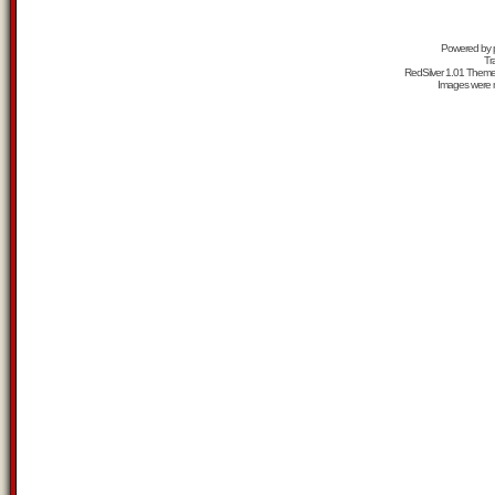
Powered by
Tr
RedSilver 1.01 Them
Images were