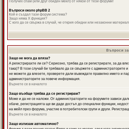
Получих спам (или друг обиден мейл) от някой от тези форуми!
Въпроси около phpBB 2
Кой е създал тази форум система?
Защо няма X функция?
С кого да се свържа в случай, че открия обидни или незаконни материа
Въпроси за
Защо не мога да вляза?
А регистрирахте ли се? Сериозно, трябва да се регистрирате, за да вле
така)? В този случай би трябвало да се свържете с администраторите и д
не можете да влезете, проверете дали въвеждате правилно името и паро
администраторите за повече информация.
Върнете се в началото
Защо въобще трябва да се регистрирам?
Може и да не се наложи. От администраторите на форумите зависи дали
обаче, регистрацията ще ви даде достъп до специални функции, недост
на мейл през форума, участие в потребителски групи и други. Регистра
Върнете се в началото
Защо излизам автоматично?