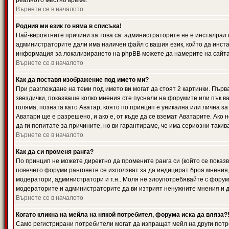
реалното местно време.
Върнете се в началото
Родния ми език го няма в списъка!
Най-вероятните причини за това са: администраторите не е инсталрал 
администраторите дали има наличен файл с вашия език, който да инста
информация за локализирането на phpBB можете да намерите на сайта 
Върнете се в началото
Как да поставя изображение под името ми?
При разглеждане на теми под името ви могат да стоят 2 картинки. Първ
звездички, показваше колко мнения сте пуснали на форумите или пък ва
голяма, позната като Аватар, която по принцип е уникална или лична 
Аватари ще е разрешено, и ако е, от къде да се вземат Аватарите. Ако
да ги попитате за причините, но ви гарантираме, че има сериозни такив
Върнете се в началото
Как да си променя ранга?
По принцип не можете директно да промените ранга си (който се показва
повечето форуми ранговете се използват за да индицират броя мнения,
модератори, администратори и т.н.. Моля не злоупотребявайте с форуми
модераторите и администраторите да ви изтрият ненужните мнения и да 
Върнете се в началото
Когато кликна на мейла на някой потребител, форума иска да вляза?
Само регистрирани потребители могат да изпращат мейл на други потр