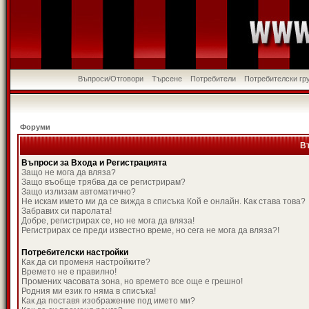
Въпроси/Отговори
Търсене
Потребители
Потребителски гр
Форуми
В
Въпроси за Входа и Регистрацията
Защо не мога да вляза?
Защо въобще трябва да се регистрирам?
Защо излизам автоматично?
Не искам името ми да се вижда в списъка Кой е онлайн. Как става това?
Забравих си паролата!
Добре, регистрирах се, но не мога да вляза!
Регистрирах се преди известно време, но сега не мога да вляза?!
Потребителски настройки
Как да си променя настройките?
Времето не е правилно!
Промених часовата зона, но времето все още е грешно!
Родния ми език го няма в списъка!
Как да поставя изображение под името ми?