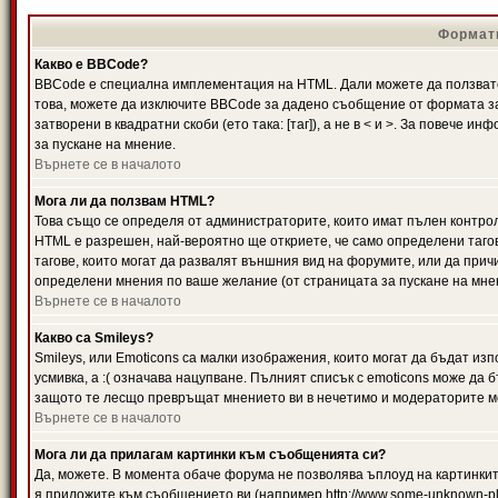
Формати
Какво е BBCode?
BBCode е специална имплементация на HTML. Дали можете да ползвате
това, можете да изключите BBCode за дадено съобщение от формата за
затворени в квадратни скоби (ето така: [таг]), а не в < и >. За повече
за пускане на мнение.
Върнете се в началото
Мога ли да ползвам HTML?
Това също се определя от администраторите, които имат пълен контро
HTML е разрешен, най-вероятно ще откриете, че само определени тагов
тагове, които могат да развалят външния вид на форумите, или да прич
определени мнения по ваше желание (от страницата за пускане на мне
Върнете се в началото
Какво са Smileys?
Smileys, или Emoticons са малки изображения, които могат да бъдат изп
усмивка, а :( означава нацупване. Пълният списък с emoticons може да б
защото те лесщо превръщат мнението ви в нечетимо и модераторите мо
Върнете се в началото
Мога ли да прилагам картинки към съобщенията си?
Да, можете. В момента обаче форума не позволява ъплоуд на картинките
я приложите към съобщението ви (например http://www.some-unknown-pla