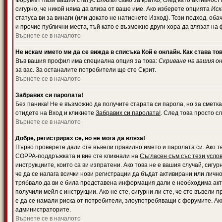
Форумът пази вашия статус
Влязъл
само за кратко, след като активност
сигурно, че никой няма да влиза от ваше име. Ако изберете опцията
Иск
статуса ви за винаги (или докато не натиснете Изход). Този подход, оба
и прочие публични места, тъй като е възможно други хора да влязат на
Върнете се в началото
Не искам името ми да се вижда в списъка Кой е онлайн. Как става то
Във вашия профил има специална опция за това:
Скриване на вашия о
за вас. За останалите потребители ще сте Скрит.
Върнете се в началото
Забравих си паролата!
Без паника! Не е възможно да получите старата си парола, но за сметка
отидете на Вход и кликнете
Забравих си паролата!
. След това просто с
Върнете се в началото
Добре, регистрирах се, но не мога да вляза!
Първо проверете дали сте въвели правилно името и паролата си. Ако те
COPPA-поддръжката и вие сте кликнали на
Съгласен съм със тези усло
инструкциите, които са ви изпратени. Ако това не е вашия случай, сигу
че да се налага всички нови регистрации да бъдат активирани или личн
трябвало да ви е била представена информация дали е необходима акти
получили мейл с инструкции. Ако не сте, сигурни ли сте, че сте въвели
е да се намали риска от потребители, злоупотребяващи с форумите. Ако
администраторите.
Върнете се в началото