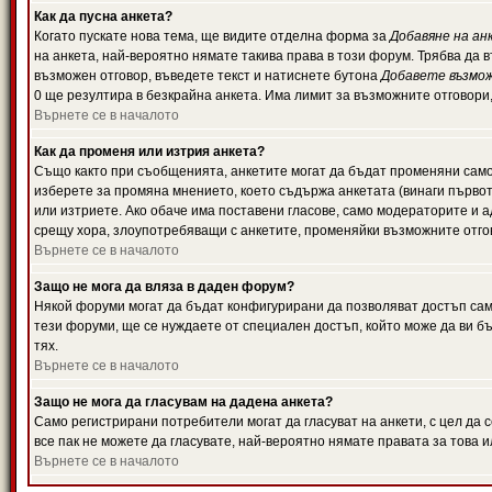
Как да пусна анкета?
Когато пускате нова тема, ще видите отделна форма за
Добавяне на ан
на анкета, най-вероятно нямате такива права в този форум. Трябва да 
възможен отговор, въведете текст и натиснете бутона
Добавете възмо
0 ще резултира в безкрайна анкета. Има лимит за възможните отговори
Върнете се в началото
Как да променя или изтрия анкета?
Също както при съобщенията, анкетите могат да бъдат променяни само 
изберете за промяна мнението, което съдържа анкетата (винаги първото
или изтриете. Ако обаче има поставени гласове, само модераторите и 
срещу хора, злоупотребяващи с анкетите, променяйки възможните отгов
Върнете се в началото
Защо не мога да вляза в даден форум?
Някой форуми могат да бъдат конфигурирани да позволяват достъп само 
тези форуми, ще се нуждаете от специален достъп, който може да ви 
тях.
Върнете се в началото
Защо не мога да гласувам на дадена анкета?
Само регистрирани потребители могат да гласуват на анкети, с цел да 
все пак не можете да гласувате, най-вероятно нямате правата за това и
Върнете се в началото