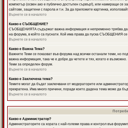
компютър (освен ако е публично достъпен сървър!), или намиращи се з
сайтове, защитени с парола и т.н. За да приложите картинка, използвай
Върнете се в началото
Какво е СЪОБЩЕНИЕ?
СЪОБЩЕНИЯТА съдържат важна информация и непременно трябва да ги
на форума, в който са пуснати. Кой има права да пуска СЪОБЩЕНИЯ се
Върнете се в началото
Какво е Важна Тема?
Важните Теми се показват във форума над всички останали теми, но 
важна информация, така че е добре да четете и тях, когато е възмож
Теми за определен форум.
Върнете се в началото
Какво е Заключена тема?
Темите могат да бъдат заключвани от модераторите или администратори
прекратена. Има много причини, поради които дадена тема може да бъ
Върнете се в началото
Потреби
Какво е Администратор?
Администраторите са хората с най-големи права и контрол във форумит