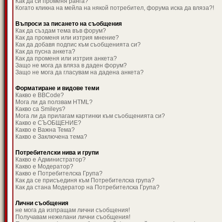
Как да си променя ранга?
Когато кликна на мейла на някой потребител, форума иска да вляза?!
Въпроси за писането на съобщения
Как да създам тема във форум?
Как да променя или изтрия мнение?
Как да добавя подпис към съобщенията си?
Как да пусна анкета?
Как да променя или изтрия анкета?
Защо не мога да вляза в даден форум?
Защо не мога да гласувам на дадена анкета?
Форматиране и видове теми
Какво е BBCode?
Мога ли да ползвам HTML?
Какво са Smileys?
Мога ли да прилагам картинки към съобщенията си?
Какво е СЪОБЩЕНИЕ?
Какво е Важна Тема?
Какво е Заключена тема?
Потребителски нива и групи
Какво е Администратор?
Какво е Модератор?
Какво е Потребителска Група?
Как да се присъединя към Потребителска група?
Как да стана Модератор на Потребителска Група?
Лични съобщения
не мога да изпращам лични съобщения!
Получавам нежелани лични съобщения!