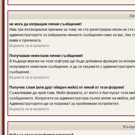
Ли
не мога да изпращам лични съобщения!
Има три потенциални причини за това: не сте регистриран и/или не ст
администраторите са забранили личните съобщения само за вас. Ако ст
каква е причината.
Върнете се в началото
Получавам нежелани лични съобщения!
В бъдещи версии на този софтуер ще бъде добавена функция за игнорира
получавате нежелани съобщения, е да се свържете с администраторите
съобщения.
Върнете се в началото
Получих спам (или друг обиден мейл) от някой от тези форуми!
Съжаляваме да чуем това. Мейл формата, от която е бил пунат този ме
съобщението. Изпратете на администратора пълно копие на мейла, кой
Администраторите ще се погрижат за проблемния потребител.
Върнете се в началото
Въпро