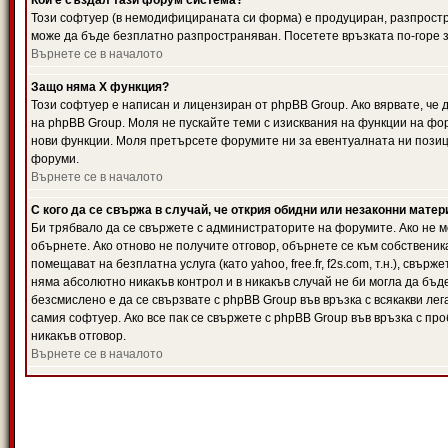
Кой е създал тази форум система?
Този софтуер (в немодифицираната си форма) е продуциран, разпрост
може да бъде безплатно разпространяван. Посетете връзката по-горе з
Върнете се в началото
Защо няма X функция?
Този софтуер е написан и лицензиран от phpBB Group. Ако вярвате, че
на phpBB Group. Моля не пускайте теми с изисквания на функции на фор
нови функции. Моля претърсете форумите ни за евентуалната ни позиц
форуми.
Върнете се в началото
С кого да се свържа в случай, че открия обидни или незаконни мате
Би трябвало да се свържете с администраторите на форумите. Ако не мо
обърнете. Ако отново не получите отговор, обърнете се към собственика
помещават на безплатна услуга (като yahoo, free.fr, f2s.com, т.н.), свъ
няма абсолютно никакъв контрол и в никакъв случай не би могла да бъд
безсмислено е да се свързвате с phpBB Group във връзка с всякакви лег
самия софтуер. Ако все пак се свържете с phpBB Group във връзка с пр
никакъв отговор.
Върнете се в началото