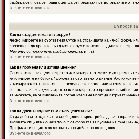
разбира се). Това се прави с цел да се предпазят регистрираните от з
Върнете се в началото
Въпроси за
Как да създам тема във форум?
Лесно, кликнете на съответния бутон на страницата на някой форум или 
разрешено да правите във даден форум е показано в дъното на страни
Можете
да променяте съобщенията си
и т.н.)
Върнете се в началото
Как да променя или изтрия мнение?
Освен ако не сте администратор или модератор, можете да променяте 
като кликнете на бутона
Промяна
за съответното мнение. Ако някой вече
индикира колко пъти и кога за последно сте променили мнението си. Ако 
се показва и ако администратор или модератор е променил съобщениет
забележете, че обикновените потребители не могат да изтриват мненият
Върнете се в началото
Как да добавя подпис към съобщенията си?
За да добавите подпис към съобщение, първо трябва да си направите т
включите опцията
Добави подпис
от формата за пускане на съобщение, 
Профила си опцията за автоматично добавяне на подписа.
Върнете се в началото