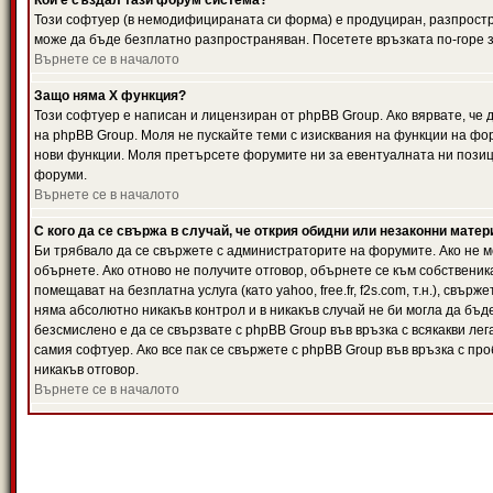
Кой е създал тази форум система?
Този софтуер (в немодифицираната си форма) е продуциран, разпрост
може да бъде безплатно разпространяван. Посетете връзката по-горе з
Върнете се в началото
Защо няма X функция?
Този софтуер е написан и лицензиран от phpBB Group. Ако вярвате, че
на phpBB Group. Моля не пускайте теми с изисквания на функции на фор
нови функции. Моля претърсете форумите ни за евентуалната ни позиц
форуми.
Върнете се в началото
С кого да се свържа в случай, че открия обидни или незаконни мате
Би трябвало да се свържете с администраторите на форумите. Ако не мо
обърнете. Ако отново не получите отговор, обърнете се към собственика
помещават на безплатна услуга (като yahoo, free.fr, f2s.com, т.н.), свъ
няма абсолютно никакъв контрол и в никакъв случай не би могла да бъд
безсмислено е да се свързвате с phpBB Group във връзка с всякакви лег
самия софтуер. Ако все пак се свържете с phpBB Group във връзка с пр
никакъв отговор.
Върнете се в началото