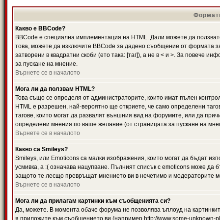
Формати
Какво е BBCode?
BBCode е специална имплементация на HTML. Дали можете да ползвате
това, можете да изключите BBCode за дадено съобщение от формата за
затворени в квадратни скоби (ето така: [таг]), а не в < и >. За повече
за пускане на мнение.
Върнете се в началото
Мога ли да ползвам HTML?
Това също се определя от администраторите, които имат пълен контро
HTML е разрешен, най-вероятно ще откриете, че само определени тагов
тагове, които могат да развалят външния вид на форумите, или да прич
определени мнения по ваше желание (от страницата за пускане на мне
Върнете се в началото
Какво са Smileys?
Smileys, или Emoticons са малки изображения, които могат да бъдат изп
усмивка, а :( означава нацупване. Пълният списък с emoticons може да б
защото те лесщо превръщат мнението ви в нечетимо и модераторите мо
Върнете се в началото
Мога ли да прилагам картинки към съобщенията си?
Да, можете. В момента обаче форума не позволява ъплоуд на картинките
я приложите към съобщението ви (например http://www.some-unknown-pla