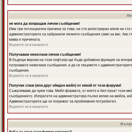
Ли
не мога да изпращам лични съобщения!
Има три потенциални причини за това: не сте регистриран и/или не ст
администраторите са забранили личните съобщения само за вас. Ако ст
каква е причината.
Върнете се в началото
Получавам нежелани лични съобщения!
В бъдещи версии на този софтуер ще бъде добавена функция за игнорира
получавате нежелани съобщения, е да се свържете с администраторите
съобщения.
Върнете се в началото
Получих спам (или друг обиден мейл) от някой от тези форуми!
Съжаляваме да чуем това. Мейл формата, от която е бил пунат този ме
съобщението. Изпратете на администратора пълно копие на мейла, кой
Администраторите ще се погрижат за проблемния потребител.
Върнете се в началото
Въпро