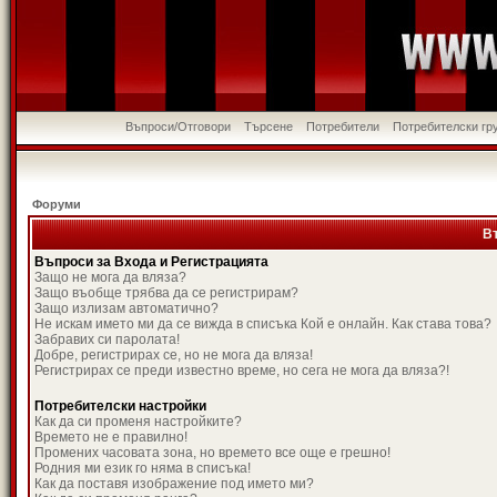
Въпроси/Отговори
Търсене
Потребители
Потребителски гр
Форуми
В
Въпроси за Входа и Регистрацията
Защо не мога да вляза?
Защо въобще трябва да се регистрирам?
Защо излизам автоматично?
Не искам името ми да се вижда в списъка Кой е онлайн. Как става това?
Забравих си паролата!
Добре, регистрирах се, но не мога да вляза!
Регистрирах се преди известно време, но сега не мога да вляза?!
Потребителски настройки
Как да си променя настройките?
Времето не е правилно!
Промених часовата зона, но времето все още е грешно!
Родния ми език го няма в списъка!
Как да поставя изображение под името ми?