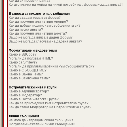
Как да си променя ранга?
Когато кликна на мейла на някой потребител, форума иска да вляза?!
Въпроси за писането на съобщения
Как да създам тема във форум?
Как да променя или изтрия мнение?
Как да добавя подпис към съобщенията си?
Как да пусна анкета?
Как да променя или изтрия анкета?
Защо не мога да вляза в даден форум?
Защо не мога да гласувам на дадена анкета?
Форматиране и видове теми
Какво е BBCode?
Мога ли да ползвам HTML?
Какво са Smileys?
Мога ли да прилагам картинки към съобщенията си?
Какво е СЪОБЩЕНИЕ?
Какво е Важна Тема?
Какво е Заключена тема?
Потребителски нива и групи
Какво е Администратор?
Какво е Модератор?
Какво е Потребителска Група?
Как да се присъединя към Потребителска група?
Как да стана Модератор на Потребителска Група?
Лични съобщения
не мога да изпращам лични съобщения!
Получавам нежелани лични съобщения!