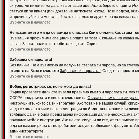
Форумът пази вашия статус
Влязъл
само за кратко, след като активност
сигурно, че никой няма да влиза от ваше име. Ако изберете опцията
Иск
статуса ви за винаги (или докато не натиснете Изход). Този подход, оба
и прочие публични места, тъй като е възможно други хора да влязат на
Върнете се в началото
Не искам името ми да се вижда в списъка Кой е онлайн. Как става то
Във вашия профил има специална опция за това:
Скриване на вашия о
за вас. За останалите потребители ще сте Скрит.
Върнете се в началото
Забравих си паролата!
Без паника! Не е възможно да получите старата си парола, но за сметка
отидете на Вход и кликнете
Забравих си паролата!
. След това просто с
Върнете се в началото
Добре, регистрирах се, но не мога да вляза!
Първо проверете дали сте въвели правилно името и паролата си. Ако те
COPPA-поддръжката и вие сте кликнали на
Съгласен съм със тези усло
инструкциите, които са ви изпратени. Ако това не е вашия случай, сигу
че да се налага всички нови регистрации да бъдат активирани или личн
трябвало да ви е била представена информация дали е необходима акти
получили мейл с инструкции. Ако не сте, сигурни ли сте, че сте въвели
е да се намали риска от потребители, злоупотребяващи с форумите. Ако
администраторите.
Върнете се в началото