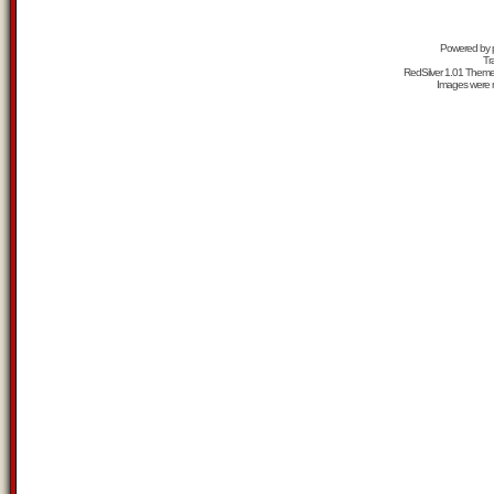
Powered by
Tr
RedSilver 1.01 Them
Images were