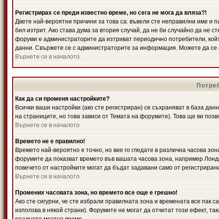
Регистрирах се преди известно време, но сега не мога да вляза?!
Двете най-вероятни причини за това са: въвели сте неправилни име и п
бил изтрит. Ако става дума за втория случай, да не би случайно да не
форуми е администраторите да изтриват периодично потребители, койт
данни. Свържете се с администраторите за информация. Можете да се р
Върнете се в началото
Потреб
Как да си променя настройките?
Всички ваши настройки (ако сте регистриран) се съхраняват в база данн
на страниците, но това зависи от Темата на форумите). Това ще ви поз
Върнете се в началото
Времето не е правилно!
Времето най-вероятно е точно, но вие го гледате в различна часова зон
форумите да показват времето във вашата часова зона, например Лондо
повечето от настройките могат да бъдат задавани само от регистрирани 
Върнете се в началото
Промених часовата зона, но времето все още е грешно!
Ако сте сигурни, че сте избрали правилната зона и времената все пак с
използва в някой страни). Форумите не могат да отчитат този ефект, та