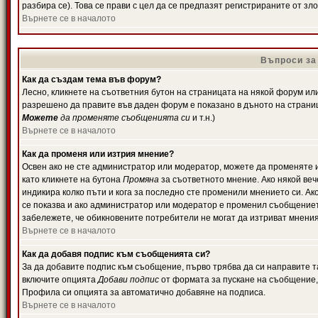
разбира се). Това се прави с цел да се предпазят регистрираните от з
Върнете се в началото
Въпроси за
Как да създам тема във форум?
Лесно, кликнете на съответния бутон на страницата на някой форум или 
разрешено да правите във даден форум е показано в дъното на страни
Можете
да променяте съобщенията си
и т.н.)
Върнете се в началото
Как да променя или изтрия мнение?
Освен ако не сте администратор или модератор, можете да променяте 
като кликнете на бутона
Промяна
за съответното мнение. Ако някой вече
индикира колко пъти и кога за последно сте променили мнението си. Ако 
се показва и ако администратор или модератор е променил съобщениет
забележете, че обикновените потребители не могат да изтриват мненият
Върнете се в началото
Как да добавя подпис към съобщенията си?
За да добавите подпис към съобщение, първо трябва да си направите т
включите опцията
Добави подпис
от формата за пускане на съобщение, 
Профила си опцията за автоматично добавяне на подписа.
Върнете се в началото