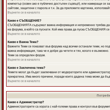
компютър (освен ако е публично достъпен сървър!), или намиращи се з
сайтове, защитени с парола и т.н. За да приложите картинка, използвай
Върнете се в началото
Какво е СЪОБЩЕНИЕ?
СЪОБЩЕНИЯТА съдържат важна информация и непременно трябва да ги
на форума, в който са пуснати. Кой има права да пуска СЪОБЩЕНИЯ се
Върнете се в началото
Какво е Важна Тема?
Важните Теми се показват във форума над всички останали теми, но 
важна информация, така че е добре да четете и тях, когато е възмож
Теми за определен форум.
Върнете се в началото
Какво е Заключена тема?
Темите могат да бъдат заключвани от модераторите или администратори
прекратена. Има много причини, поради които дадена тема може да бъ
Върнете се в началото
Потреби
Какво е Администратор?
Администраторите са хората с най-големи права и контрол във форумит