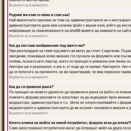
реалното местно време.
Върнете се в началото
Родния ми език го няма в списъка!
Най-вероятните причини за това са: администраторите не е инсталрал 
администраторите дали има наличен файл с вашия език, който да инста
информация за локализирането на phpBB можете да намерите на сайта 
Върнете се в началото
Как да поставя изображение под името ми?
При разглеждане на теми под името ви могат да стоят 2 картинки. Първ
звездички, показваше колко мнения сте пуснали на форумите или пък ва
голяма, позната като Аватар, която по принцип е уникална или лична 
Аватари ще е разрешено, и ако е, от къде да се вземат Аватарите. Ако
да ги попитате за причините, но ви гарантираме, че има сериозни такив
Върнете се в началото
Как да си променя ранга?
По принцип не можете директно да промените ранга си (който се показва
повечето форуми ранговете се използват за да индицират броя мнения,
модератори, администратори и т.н.. Моля не злоупотребявайте с форуми
модераторите и администраторите да ви изтрият ненужните мнения и да 
Върнете се в началото
Когато кликна на мейла на някой потребител, форума иска да вляза?
Само регистрирани потребители могат да изпращат мейл на други потр