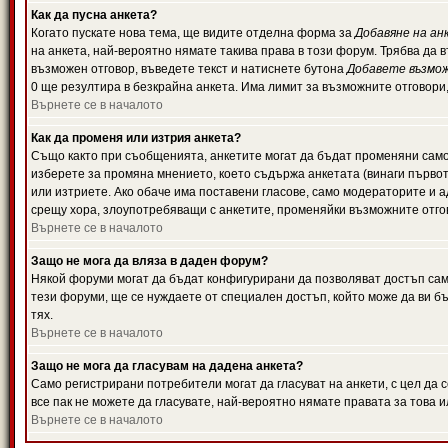
Как да пусна анкета?
Когато пускате нова тема, ще видите отделна форма за
Добавяне на ан
на анкета, най-вероятно нямате такива права в този форум. Трябва да 
възможен отговор, въведете текст и натиснете бутона
Добавете възмо
0 ще резултира в безкрайна анкета. Има лимит за възможните отговори
Върнете се в началото
Как да променя или изтрия анкета?
Също както при съобщенията, анкетите могат да бъдат променяни само 
изберете за промяна мнението, което съдържа анкетата (винаги първото
или изтриете. Ако обаче има поставени гласове, само модераторите и 
срещу хора, злоупотребяващи с анкетите, променяйки възможните отгов
Върнете се в началото
Защо не мога да вляза в даден форум?
Някой форуми могат да бъдат конфигурирани да позволяват достъп само 
тези форуми, ще се нуждаете от специален достъп, който може да ви 
тях.
Върнете се в началото
Защо не мога да гласувам на дадена анкета?
Само регистрирани потребители могат да гласуват на анкети, с цел да 
все пак не можете да гласувате, най-вероятно нямате правата за това и
Върнете се в началото