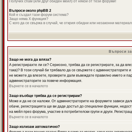
Получих спам (или друг обиден мейл) от някой от тези форуми!
Въпроси около phpBB 2
Кой е създал тази форум система?
Защо няма X функция?
С кого да се свържа в случай, че открия обидни или незаконни материа
Въпроси за
Защо не мога да вляза?
А регистрирахте ли се? Сериозно, трябва да се регистрирате, за да вле
така)? В този случай би трябвало да се свържете с администраторите и д
не можете да влезете, проверете дали въвеждате правилно името и паро
администраторите за повече информация.
Върнете се в началото
Защо въобще трябва да се регистрирам?
Може и да не се наложи. От администраторите на форумите зависи дали
обаче, регистрацията ще ви даде достъп до специални функции, недост
на мейл през форума, участие в потребителски групи и други. Регистра
Върнете се в началото
Защо излизам автоматично?