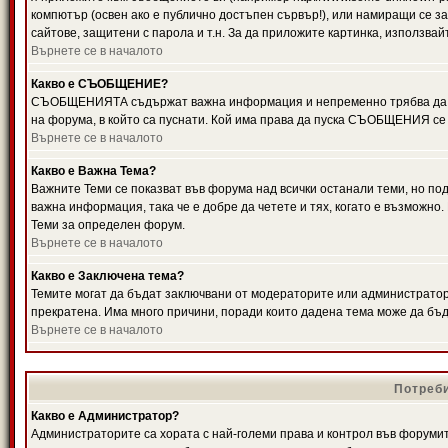
компютър (освен ако е публично достъпен сървър!), или намиращи се з
сайтове, защитени с парола и т.н. За да приложите картинка, използвай
Върнете се в началото
Какво е СЪОБЩЕНИЕ?
СЪОБЩЕНИЯТА съдържат важна информация и непременно трябва да ги
на форума, в който са пуснати. Кой има права да пуска СЪОБЩЕНИЯ се
Върнете се в началото
Какво е Важна Тема?
Важните Теми се показват във форума над всички останали теми, но 
важна информация, така че е добре да четете и тях, когато е възмож
Теми за определен форум.
Върнете се в началото
Какво е Заключена тема?
Темите могат да бъдат заключвани от модераторите или администратори
прекратена. Има много причини, поради които дадена тема може да бъ
Върнете се в началото
Потреби
Какво е Администратор?
Администраторите са хората с най-големи права и контрол във форумит