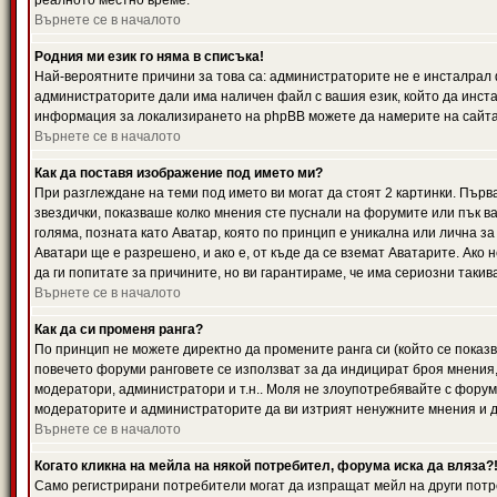
реалното местно време.
Върнете се в началото
Родния ми език го няма в списъка!
Най-вероятните причини за това са: администраторите не е инсталрал 
администраторите дали има наличен файл с вашия език, който да инста
информация за локализирането на phpBB можете да намерите на сайта 
Върнете се в началото
Как да поставя изображение под името ми?
При разглеждане на теми под името ви могат да стоят 2 картинки. Първ
звездички, показваше колко мнения сте пуснали на форумите или пък ва
голяма, позната като Аватар, която по принцип е уникална или лична 
Аватари ще е разрешено, и ако е, от къде да се вземат Аватарите. Ако
да ги попитате за причините, но ви гарантираме, че има сериозни такив
Върнете се в началото
Как да си променя ранга?
По принцип не можете директно да промените ранга си (който се показва
повечето форуми ранговете се използват за да индицират броя мнения,
модератори, администратори и т.н.. Моля не злоупотребявайте с форуми
модераторите и администраторите да ви изтрият ненужните мнения и да 
Върнете се в началото
Когато кликна на мейла на някой потребител, форума иска да вляза?
Само регистрирани потребители могат да изпращат мейл на други потр