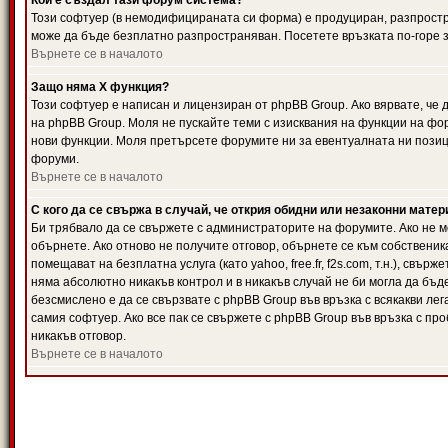
Кой е създал тази форум система?
Този софтуер (в немодифицираната си форма) е продуциран, разпрост
може да бъде безплатно разпространяван. Посетете връзката по-горе з
Върнете се в началото
Защо няма X функция?
Този софтуер е написан и лицензиран от phpBB Group. Ако вярвате, че
на phpBB Group. Моля не пускайте теми с изисквания на функции на фор
нови функции. Моля претърсете форумите ни за евентуалната ни позиц
форуми.
Върнете се в началото
С кого да се свържа в случай, че открия обидни или незаконни мате
Би трябвало да се свържете с администраторите на форумите. Ако не мо
обърнете. Ако отново не получите отговор, обърнете се към собственика
помещават на безплатна услуга (като yahoo, free.fr, f2s.com, т.н.), свъ
няма абсолютно никакъв контрол и в никакъв случай не би могла да бъд
безсмислено е да се свързвате с phpBB Group във връзка с всякакви лег
самия софтуер. Ако все пак се свържете с phpBB Group във връзка с пр
никакъв отговор.
Върнете се в началото