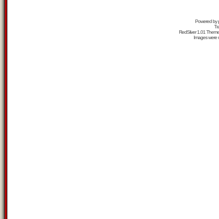
Powered by
Tr
RedSilver 1.01 Them
Images were