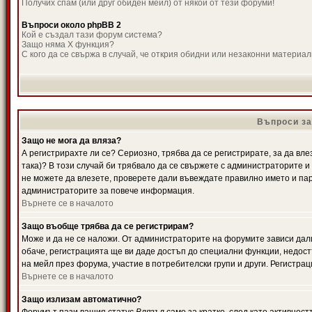
Получих спам (или друг обиден мейл) от някой от тези форуми!
Въпроси около phpBB 2
Кой е създал тази форум система?
Защо няма X функция?
С кого да се свържа в случай, че открия обидни или незаконни материа
Въпроси за
Защо не мога да вляза?
А регистрирахте ли се? Сериозно, трябва да се регистрирате, за да вле
така)? В този случай би трябвало да се свържете с администраторите и д
не можете да влезете, проверете дали въвеждате правилно името и паро
администраторите за повече информация.
Върнете се в началото
Защо въобще трябва да се регистрирам?
Може и да не се наложи. От администраторите на форумите зависи дали
обаче, регистрацията ще ви даде достъп до специални функции, недост
на мейл през форума, участие в потребителски групи и други. Регистра
Върнете се в началото
Защо излизам автоматично?