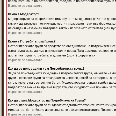
права, изгонване на потребители, създаване на потребителски групи и м
Върнете се в началото
Какво е Модератор?
Модераторите са потребители (или групи такива), чиято работа е да н
както и да заключват, отключват, местят и разделят теми във форума, к
на обиден и незаконен материал, както и излизането от темата (или пус
Върнете се в началото
Какво е Потребителска Група?
Потребителските групи са средство за обединяване на потребител. Всек
всяка група може да има индивидуални права. Така администраторите м
достъп на група потребители до личен (скрит) форум, и т.н.
Върнете се в началото
Как да се присъединя към Потребителска група?
За да се присъедините към дадена потребителска група, кликнете на л
групи. Не всички групи са
отворени
за членове, някой са затворени, а п
като кликнете на съответния бутон. Модератора на групата трябва да о
модератора ако не ви приеме в групата, със сигурност има причини за т
Върнете се в началото
Как да стана Модератор на Потребителска Група?
Потребителските групи се създават от администраторите, които избират
модератор, би трябвало да се свържете с администраторите. Пратете
Върнете се в началото