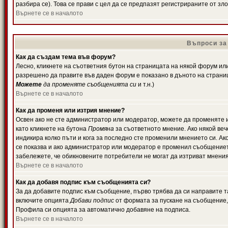
разбира се). Това се прави с цел да се предпазят регистрираните от з
Върнете се в началото
Въпроси за
Как да създам тема във форум?
Лесно, кликнете на съответния бутон на страницата на някой форум или 
разрешено да правите във даден форум е показано в дъното на страни
Можете
да променяте съобщенията си
и т.н.)
Върнете се в началото
Как да променя или изтрия мнение?
Освен ако не сте администратор или модератор, можете да променяте 
като кликнете на бутона
Промяна
за съответното мнение. Ако някой вече
индикира колко пъти и кога за последно сте променили мнението си. Ако 
се показва и ако администратор или модератор е променил съобщениет
забележете, че обикновените потребители не могат да изтриват мненият
Върнете се в началото
Как да добавя подпис към съобщенията си?
За да добавите подпис към съобщение, първо трябва да си направите т
включите опцията
Добави подпис
от формата за пускане на съобщение, 
Профила си опцията за автоматично добавяне на подписа.
Върнете се в началото