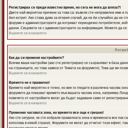
Регистрирах се преди известно време, но сега не мога да вляза?!
Двете най-вероятни причини за това са: въвели сте неправилни име и п
бил изтрит. Ако става дума за втория случай, да не би случайно да не
форуми е администраторите да изтриват периодично потребители, койт
данни. Свържете се с администраторите за информация. Можете да се р
Върнете се в началото
Потреб
Как да си променя настройките?
Всички ваши настройки (ако сте регистриран) се съхраняват в база данн
на страниците, но това зависи от Темата на форумите). Това ще ви поз
Върнете се в началото
Времето не е правилно!
Времето най-вероятно е точно, но вие го гледате в различна часова зон
форумите да показват времето във вашата часова зона, например Лондо
повечето от настройките могат да бъдат задавани само от регистрирани 
Върнете се в началото
Промених часовата зона, но времето все още е грешно!
Ако сте сигурни, че сте избрали правилната зона и времената все пак с
използва в някой страни). Форумите не могат да отчитат този ефект, та