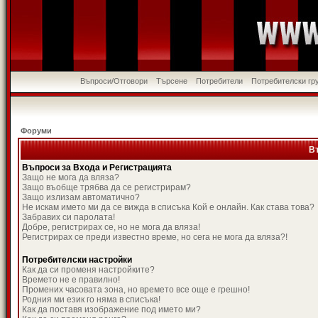
Въпроси/Отговори
Търсене
Потребители
Потребителски гр
Форуми
В
Въпроси за Входа и Регистрацията
Защо не мога да вляза?
Защо въобще трябва да се регистрирам?
Защо излизам автоматично?
Не искам името ми да се вижда в списъка Кой е онлайн. Как става това?
Забравих си паролата!
Добре, регистрирах се, но не мога да вляза!
Регистрирах се преди известно време, но сега не мога да вляза?!
Потребителски настройки
Как да си променя настройките?
Времето не е правилно!
Промених часовата зона, но времето все още е грешно!
Родния ми език го няма в списъка!
Как да поставя изображение под името ми?