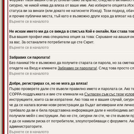
Форумът пази вашия статус
Влязъл
само за кратко, след като активност
сигурно, че никой няма да влиза от ваше име. Ако изберете опцията
Иск
статуса ви за винаги (или докато не натиснете Изход). Този подход, оба
и прочие публични места, тъй като е възможно други хора да влязат на
Върнете се в началото
Не искам името ми да се вижда в списъка Кой е онлайн. Как става то
Във вашия профил има специална опция за това:
Скриване на вашия о
за вас. За останалите потребители ще сте Скрит.
Върнете се в началото
Забравих си паролата!
Без паника! Не е възможно да получите старата си парола, но за сметка
отидете на Вход и кликнете
Забравих си паролата!
. След това просто с
Върнете се в началото
Добре, регистрирах се, но не мога да вляза!
Първо проверете дали сте въвели правилно името и паролата си. Ако те
COPPA-поддръжката и вие сте кликнали на
Съгласен съм със тези усло
инструкциите, които са ви изпратени. Ако това не е вашия случай, сигу
че да се налага всички нови регистрации да бъдат активирани или личн
трябвало да ви е била представена информация дали е необходима акти
получили мейл с инструкции. Ако не сте, сигурни ли сте, че сте въвели
е да се намали риска от потребители, злоупотребяващи с форумите. Ако
администраторите.
Върнете се в началото