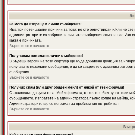
Ли
не мога да изпращам лични съобщения!
Има три потенциални причини за това: не сте регистриран и/или не ст
администраторите са забранили личните съобщения само за вас. Ако ст
каква е причината.
Върнете се в началото
Получавам нежелани лични съобщения!
В бъдещи версии на този софтуер ще бъде добавена функция за игнорира
получавате нежелани съобщения, е да се свържете с администраторите
съобщения.
Върнете се в началото
Получих спам (или друг обиден мейл) от някой от тези форуми!
Съжаляваме да чуем това. Мейл формата, от която е бил пунат този ме
съобщението. Изпратете на администратора пълно копие на мейла, кой
Администраторите ще се погрижат за проблемния потребител.
Върнете се в началото
Въпро