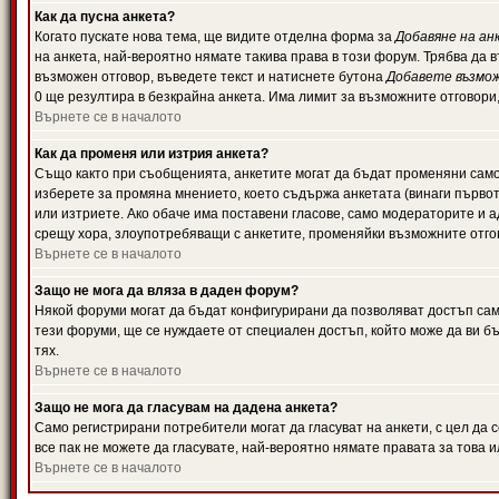
Как да пусна анкета?
Когато пускате нова тема, ще видите отделна форма за
Добавяне на ан
на анкета, най-вероятно нямате такива права в този форум. Трябва да 
възможен отговор, въведете текст и натиснете бутона
Добавете възмо
0 ще резултира в безкрайна анкета. Има лимит за възможните отговори
Върнете се в началото
Как да променя или изтрия анкета?
Също както при съобщенията, анкетите могат да бъдат променяни само 
изберете за промяна мнението, което съдържа анкетата (винаги първото
или изтриете. Ако обаче има поставени гласове, само модераторите и 
срещу хора, злоупотребяващи с анкетите, променяйки възможните отгов
Върнете се в началото
Защо не мога да вляза в даден форум?
Някой форуми могат да бъдат конфигурирани да позволяват достъп само 
тези форуми, ще се нуждаете от специален достъп, който може да ви 
тях.
Върнете се в началото
Защо не мога да гласувам на дадена анкета?
Само регистрирани потребители могат да гласуват на анкети, с цел да 
все пак не можете да гласувате, най-вероятно нямате правата за това и
Върнете се в началото