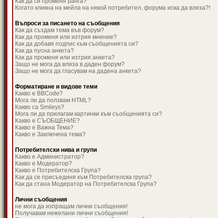
Как да си променя ранга?
Когато кликна на мейла на някой потребител, форума иска да вляза?!
Въпроси за писането на съобщения
Как да създам тема във форум?
Как да променя или изтрия мнение?
Как да добавя подпис към съобщенията си?
Как да пусна анкета?
Как да променя или изтрия анкета?
Защо не мога да вляза в даден форум?
Защо не мога да гласувам на дадена анкета?
Форматиране и видове теми
Какво е BBCode?
Мога ли да ползвам HTML?
Какво са Smileys?
Мога ли да прилагам картинки към съобщенията си?
Какво е СЪОБЩЕНИЕ?
Какво е Важна Тема?
Какво е Заключена тема?
Потребителски нива и групи
Какво е Администратор?
Какво е Модератор?
Какво е Потребителска Група?
Как да се присъединя към Потребителска група?
Как да стана Модератор на Потребителска Група?
Лични съобщения
не мога да изпращам лични съобщения!
Получавам нежелани лични съобщения!