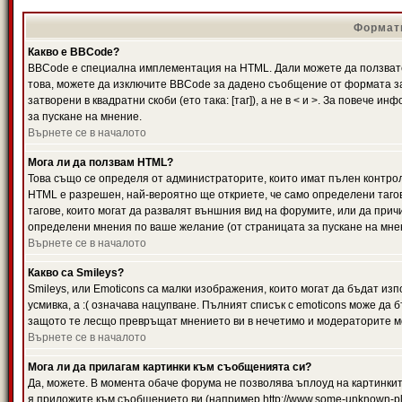
Формати
Какво е BBCode?
BBCode е специална имплементация на HTML. Дали можете да ползвате
това, можете да изключите BBCode за дадено съобщение от формата за
затворени в квадратни скоби (ето така: [таг]), а не в < и >. За повече
за пускане на мнение.
Върнете се в началото
Мога ли да ползвам HTML?
Това също се определя от администраторите, които имат пълен контро
HTML е разрешен, най-вероятно ще откриете, че само определени тагов
тагове, които могат да развалят външния вид на форумите, или да прич
определени мнения по ваше желание (от страницата за пускане на мне
Върнете се в началото
Какво са Smileys?
Smileys, или Emoticons са малки изображения, които могат да бъдат изп
усмивка, а :( означава нацупване. Пълният списък с emoticons може да б
защото те лесщо превръщат мнението ви в нечетимо и модераторите мо
Върнете се в началото
Мога ли да прилагам картинки към съобщенията си?
Да, можете. В момента обаче форума не позволява ъплоуд на картинките
я приложите към съобщението ви (например http://www.some-unknown-pla