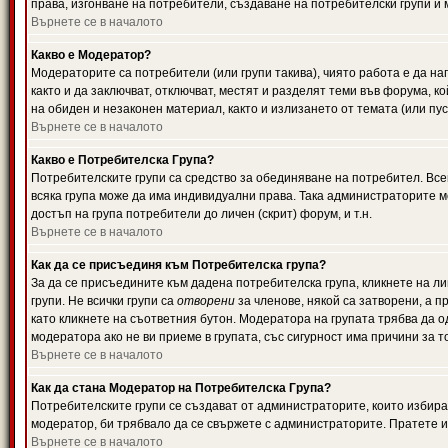
права, изгонване на потребители, създаване на потребителски групи и м
Върнете се в началото
Какво е Модератор?
Модераторите са потребители (или групи такива), чиято работа е да н
както и да заключват, отключват, местят и разделят теми във форума, к
на обиден и незаконен материал, както и излизането от темата (или пус
Върнете се в началото
Какво е Потребителска Група?
Потребителските групи са средство за обединяване на потребител. Всек
всяка група може да има индивидуални права. Така администраторите м
достъп на група потребители до личен (скрит) форум, и т.н.
Върнете се в началото
Как да се присъединя към Потребителска група?
За да се присъедините към дадена потребителска група, кликнете на л
групи. Не всички групи са
отворени
за членове, някой са затворени, а п
като кликнете на съответния бутон. Модератора на групата трябва да о
модератора ако не ви приеме в групата, със сигурност има причини за т
Върнете се в началото
Как да стана Модератор на Потребителска Група?
Потребителските групи се създават от администраторите, които избират
модератор, би трябвало да се свържете с администраторите. Пратете
Върнете се в началото