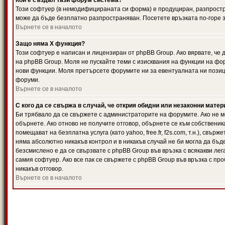
Кой е създал тази форум система?
Този софтуер (в немодифицираната си форма) е продуциран, разпрост
може да бъде безплатно разпространяван. Посетете връзката по-горе з
Върнете се в началото
Защо няма X функция?
Този софтуер е написан и лицензиран от phpBB Group. Ако вярвате, че
на phpBB Group. Моля не пускайте теми с изисквания на функции на фор
нови функции. Моля претърсете форумите ни за евентуалната ни позиц
форуми.
Върнете се в началото
С кого да се свържа в случай, че открия обидни или незаконни мате
Би трябвало да се свържете с администраторите на форумите. Ако не мо
обърнете. Ако отново не получите отговор, обърнете се към собственика
помещават на безплатна услуга (като yahoo, free.fr, f2s.com, т.н.), свъ
няма абсолютно никакъв контрол и в никакъв случай не би могла да бъд
безсмислено е да се свързвате с phpBB Group във връзка с всякакви лег
самия софтуер. Ако все пак се свържете с phpBB Group във връзка с пр
никакъв отговор.
Върнете се в началото