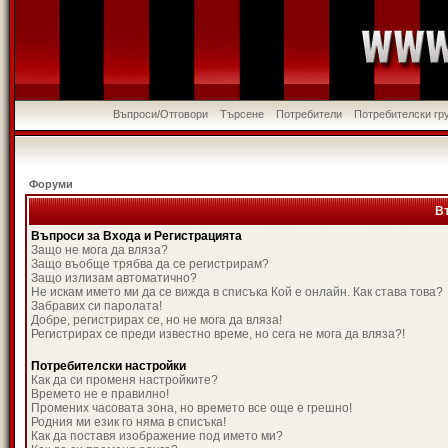
Въпроси/Отговори
Търсене
Потребители
Потребителски гр
Форуми
В
Въпроси за Входа и Регистрацията
Защо не мога да вляза?
Защо въобще трябва да се регистрирам?
Защо излизам автоматично?
Не искам името ми да се вижда в списъка Кой е онлайн. Как става това?
Забравих си паролата!
Добре, регистрирах се, но не мога да вляза!
Регистрирах се преди известно време, но сега не мога да вляза?!
Потребителски настройки
Как да си променя настройките?
Времето не е правилно!
Промених часовата зона, но времето все още е грешно!
Родния ми език го няма в списъка!
Как да поставя изображение под името ми?