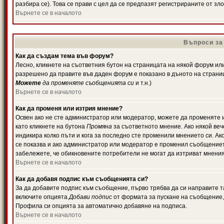
разбира се). Това се прави с цел да се предпазят регистрираните от з
Върнете се в началото
Въпроси за
Как да създам тема във форум?
Лесно, кликнете на съответния бутон на страницата на някой форум или 
разрешено да правите във даден форум е показано в дъното на страни
Можете
да променяте съобщенията си
и т.н.)
Върнете се в началото
Как да променя или изтрия мнение?
Освен ако не сте администратор или модератор, можете да променяте 
като кликнете на бутона
Промяна
за съответното мнение. Ако някой вече
индикира колко пъти и кога за последно сте променили мнението си. Ако 
се показва и ако администратор или модератор е променил съобщениет
забележете, че обикновените потребители не могат да изтриват мненият
Върнете се в началото
Как да добавя подпис към съобщенията си?
За да добавите подпис към съобщение, първо трябва да си направите т
включите опцията
Добави подпис
от формата за пускане на съобщение, 
Профила си опцията за автоматично добавяне на подписа.
Върнете се в началото