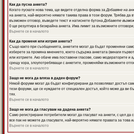
Как да пусна анкета?
Когато пускате нова тема, ще видите отделна форма за
Добавяне на ан
на анкета, най-вероятно нямате такива права в този форум. Трябва да 
възможен отговор, въведете текст и натиснете бутона
Добавете възмо
0 ще резултира в безкрайна анкета. Има лимит за възможните отговори
Върнете се в началото
Как да променя или изтрия анкета?
Също както при съобщенията, анкетите могат да бъдат променяни само 
изберете за промяна мнението, което съдържа анкетата (винаги първото
или изтриете. Ако обаче има поставени гласове, само модераторите и 
срещу хора, злоупотребяващи с анкетите, променяйки възможните отгов
Върнете се в началото
Защо не мога да вляза в даден форум?
Някой форуми могат да бъдат конфигурирани да позволяват достъп само 
тези форуми, ще се нуждаете от специален достъп, който може да ви 
тях.
Върнете се в началото
Защо не мога да гласувам на дадена анкета?
Само регистрирани потребители могат да гласуват на анкети, с цел да 
все пак не можете да гласувате, най-вероятно нямате правата за това и
Върнете се в началото