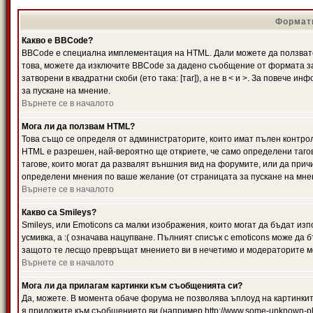
Формати
Какво е BBCode?
BBCode е специална имплементация на HTML. Дали можете да ползвате
това, можете да изключите BBCode за дадено съобщение от формата за
затворени в квадратни скоби (ето така: [таг]), а не в < и >. За повече
за пускане на мнение.
Върнете се в началото
Мога ли да ползвам HTML?
Това също се определя от администраторите, които имат пълен контро
HTML е разрешен, най-вероятно ще откриете, че само определени тагов
тагове, които могат да развалят външния вид на форумите, или да прич
определени мнения по ваше желание (от страницата за пускане на мне
Върнете се в началото
Какво са Smileys?
Smileys, или Emoticons са малки изображения, които могат да бъдат изп
усмивка, а :( означава нацупване. Пълният списък с emoticons може да б
защото те лесщо превръщат мнението ви в нечетимо и модераторите мо
Върнете се в началото
Мога ли да прилагам картинки към съобщенията си?
Да, можете. В момента обаче форума не позволява ъплоуд на картинките
я приложите към съобщението ви (например http://www.some-unknown-pla