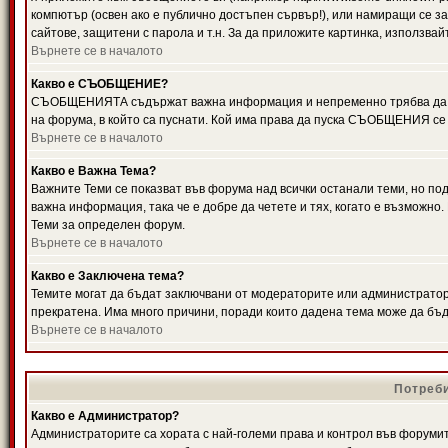
компютър (освен ако е публично достъпен сървър!), или намиращи се з
сайтове, защитени с парола и т.н. За да приложите картинка, използвай
Върнете се в началото
Какво е СЪОБЩЕНИЕ?
СЪОБЩЕНИЯТА съдържат важна информация и непременно трябва да ги
на форума, в който са пуснати. Кой има права да пуска СЪОБЩЕНИЯ се
Върнете се в началото
Какво е Важна Тема?
Важните Теми се показват във форума над всички останали теми, но 
важна информация, така че е добре да четете и тях, когато е възмож
Теми за определен форум.
Върнете се в началото
Какво е Заключена тема?
Темите могат да бъдат заключвани от модераторите или администратори
прекратена. Има много причини, поради които дадена тема може да бъ
Върнете се в началото
Потреби
Какво е Администратор?
Администраторите са хората с най-големи права и контрол във форумит