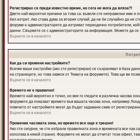
Регистрирах се преди известно време, но сега не мога да вляза?!
Двете най-вероятни причини за това са: въвели сте неправилни име и п
бил изтрит. Ако става дума за втория случай, да не би случайно да не
форуми е администраторите да изтриват периодично потребители, койт
данни. Свържете се с администраторите за информация. Можете да се р
Върнете се в началото
Потреб
Как да си променя настройките?
Всички ваши настройки (ако сте регистриран) се съхраняват в база данн
на страниците, но това зависи от Темата на форумите). Това ще ви поз
Върнете се в началото
Времето не е правилно!
Времето най-вероятно е точно, но вие го гледате в различна часова зон
форумите да показват времето във вашата часова зона, например Лондо
повечето от настройките могат да бъдат задавани само от регистрирани 
Върнете се в началото
Промених часовата зона, но времето все още е грешно!
Ако сте сигурни, че сте избрали правилната зона и времената все пак с
използва в някой страни). Форумите не могат да отчитат този ефект, та