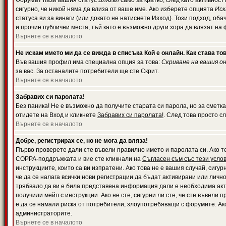
Форумът пази вашия статус
Влязъл
само за кратко, след като активност
сигурно, че никой няма да влиза от ваше име. Ако изберете опцията
Иск
статуса ви за винаги (или докато не натиснете Изход). Този подход, оба
и прочие публични места, тъй като е възможно други хора да влязат на
Върнете се в началото
Не искам името ми да се вижда в списъка Кой е онлайн. Как става то
Във вашия профил има специална опция за това:
Скриване на вашия о
за вас. За останалите потребители ще сте Скрит.
Върнете се в началото
Забравих си паролата!
Без паника! Не е възможно да получите старата си парола, но за сметка
отидете на Вход и кликнете
Забравих си паролата!
. След това просто с
Върнете се в началото
Добре, регистрирах се, но не мога да вляза!
Първо проверете дали сте въвели правилно името и паролата си. Ако те
COPPA-поддръжката и вие сте кликнали на
Съгласен съм със тези усло
инструкциите, които са ви изпратени. Ако това не е вашия случай, сигу
че да се налага всички нови регистрации да бъдат активирани или личн
трябвало да ви е била представена информация дали е необходима акти
получили мейл с инструкции. Ако не сте, сигурни ли сте, че сте въвели
е да се намали риска от потребители, злоупотребяващи с форумите. Ако
администраторите.
Върнете се в началото