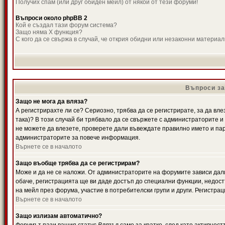
Получих спам (или друг обиден мейл) от някой от тези форуми!
Въпроси около phpBB 2
Кой е създал тази форум система?
Защо няма X функция?
С кого да се свържа в случай, че открия обидни или незаконни материа
Въпроси за
Защо не мога да вляза?
А регистрирахте ли се? Сериозно, трябва да се регистрирате, за да вле
така)? В този случай би трябвало да се свържете с администраторите и д
не можете да влезете, проверете дали въвеждате правилно името и паро
администраторите за повече информация.
Върнете се в началото
Защо въобще трябва да се регистрирам?
Може и да не се наложи. От администраторите на форумите зависи дали
обаче, регистрацията ще ви даде достъп до специални функции, недост
на мейл през форума, участие в потребителски групи и други. Регистра
Върнете се в началото
Защо излизам автоматично?