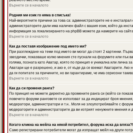
реалното местно време.
Върнете се в началото
Родния ми език го няма в списъка!
Най-вероятните причини за това са: администраторите не е инсталрал 
администраторите дали има наличен файл с вашия език, който да инста
информация за локализирането на phpBB можете да намерите на сайта 
Върнете се в началото
Как да поставя изображение под името ми?
При разглеждане на теми под името ви могат да стоят 2 картинки. Първ
звездички, показваше колко мнения сте пуснали на форумите или пък ва
голяма, позната като Аватар, която по принцип е уникална или лична 
Аватари ще е разрешено, и ако е, от къде да се вземат Аватарите. Ако
да ги попитате за причините, но ви гарантираме, че има сериозни такив
Върнете се в началото
Как да си променя ранга?
По принцип не можете директно да промените ранга си (който се показва
повечето форуми ранговете се използват за да индицират броя мнения,
модератори, администратори и т.н.. Моля не злоупотребявайте с форуми
модераторите и администраторите да ви изтрият ненужните мнения и да 
Върнете се в началото
Когато кликна на мейла на някой потребител, форума иска да вляза?
Само регистрирани потребители могат да изпращат мейл на други потр