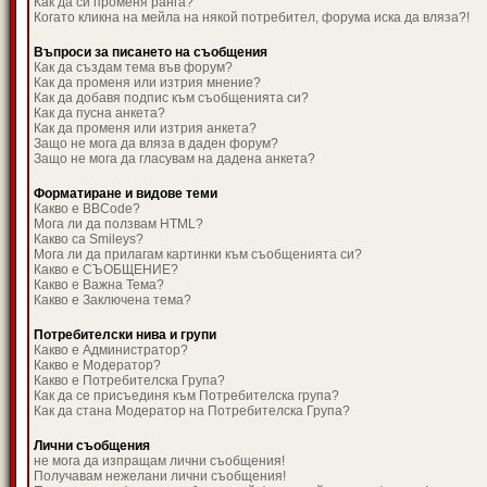
Как да си променя ранга?
Когато кликна на мейла на някой потребител, форума иска да вляза?!
Въпроси за писането на съобщения
Как да създам тема във форум?
Как да променя или изтрия мнение?
Как да добавя подпис към съобщенията си?
Как да пусна анкета?
Как да променя или изтрия анкета?
Защо не мога да вляза в даден форум?
Защо не мога да гласувам на дадена анкета?
Форматиране и видове теми
Какво е BBCode?
Мога ли да ползвам HTML?
Какво са Smileys?
Мога ли да прилагам картинки към съобщенията си?
Какво е СЪОБЩЕНИЕ?
Какво е Важна Тема?
Какво е Заключена тема?
Потребителски нива и групи
Какво е Администратор?
Какво е Модератор?
Какво е Потребителска Група?
Как да се присъединя към Потребителска група?
Как да стана Модератор на Потребителска Група?
Лични съобщения
не мога да изпращам лични съобщения!
Получавам нежелани лични съобщения!