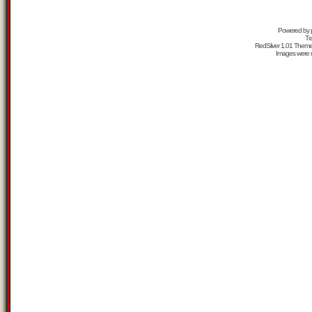
Powered by
Tr
RedSilver 1.01 Them
Images were