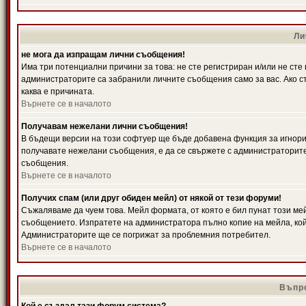
Ли
не мога да изпращам лични съобщения!
Има три потенциални причини за това: не сте регистриран и/или не ст
администраторите са забранили личните съобщения само за вас. Ако ст
каква е причината.
Върнете се в началото
Получавам нежелани лични съобщения!
В бъдещи версии на този софтуер ще бъде добавена функция за игнорира
получавате нежелани съобщения, е да се свържете с администраторите
съобщения.
Върнете се в началото
Получих спам (или друг обиден мейл) от някой от тези форуми!
Съжаляваме да чуем това. Мейл формата, от която е бил пунат този ме
съобщението. Изпратете на администратора пълно копие на мейла, кой
Администраторите ще се погрижат за проблемния потребител.
Върнете се в началото
Въпро