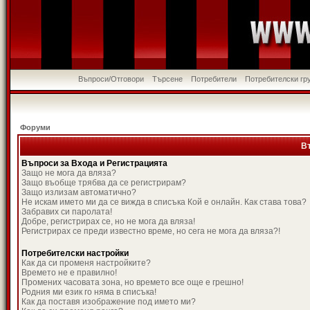
Въпроси/Отговори
Търсене
Потребители
Потребителски гр
Форуми
В
Въпроси за Входа и Регистрацията
Защо не мога да вляза?
Защо въобще трябва да се регистрирам?
Защо излизам автоматично?
Не искам името ми да се вижда в списъка Кой е онлайн. Как става това?
Забравих си паролата!
Добре, регистрирах се, но не мога да вляза!
Регистрирах се преди известно време, но сега не мога да вляза?!
Потребителски настройки
Как да си променя настройките?
Времето не е правилно!
Промених часовата зона, но времето все още е грешно!
Родния ми език го няма в списъка!
Как да поставя изображение под името ми?