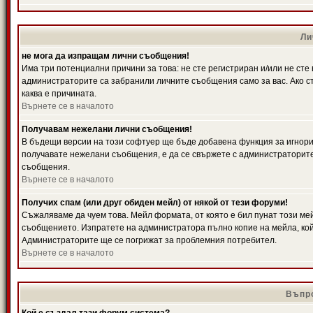
Ли
не мога да изпращам лични съобщения!
Има три потенциални причини за това: не сте регистриран и/или не ст
администраторите са забранили личните съобщения само за вас. Ако ст
каква е причината.
Върнете се в началото
Получавам нежелани лични съобщения!
В бъдещи версии на този софтуер ще бъде добавена функция за игнорира
получавате нежелани съобщения, е да се свържете с администраторите
съобщения.
Върнете се в началото
Получих спам (или друг обиден мейл) от някой от тези форуми!
Съжаляваме да чуем това. Мейл формата, от която е бил пунат този ме
съобщението. Изпратете на администратора пълно копие на мейла, кой
Администраторите ще се погрижат за проблемния потребител.
Върнете се в началото
Въпро