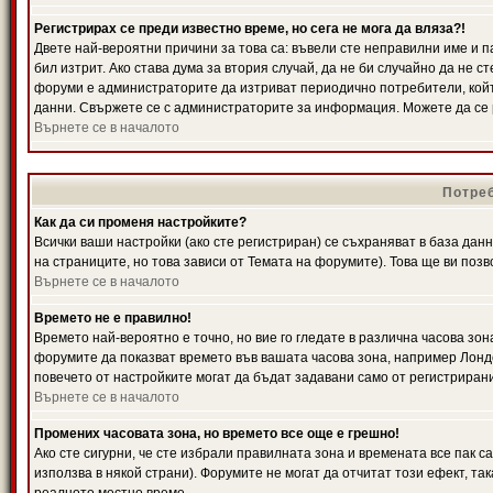
Регистрирах се преди известно време, но сега не мога да вляза?!
Двете най-вероятни причини за това са: въвели сте неправилни име и п
бил изтрит. Ако става дума за втория случай, да не би случайно да не
форуми е администраторите да изтриват периодично потребители, койт
данни. Свържете се с администраторите за информация. Можете да се р
Върнете се в началото
Потреб
Как да си променя настройките?
Всички ваши настройки (ако сте регистриран) се съхраняват в база данн
на страниците, но това зависи от Темата на форумите). Това ще ви поз
Върнете се в началото
Времето не е правилно!
Времето най-вероятно е точно, но вие го гледате в различна часова зон
форумите да показват времето във вашата часова зона, например Лондо
повечето от настройките могат да бъдат задавани само от регистрирани 
Върнете се в началото
Промених часовата зона, но времето все още е грешно!
Ако сте сигурни, че сте избрали правилната зона и времената все пак с
използва в някой страни). Форумите не могат да отчитат този ефект, та