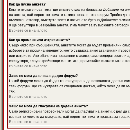
Как да пусна анкета?
Когато пускате нова тема, ще видите отделна форма за
Добавяне на ан
на анкета, най-вероятно нямате такива права в този форум. Трябва да 
възможен отговор, въведете текст и натиснете бутона
Добавете възмо
0 ще резултира в безкрайна анкета. Има лимит за възможните отговори
Върнете се в началото
Как да променя или изтрия анкета?
Също както при съобщенията, анкетите могат да бъдат променяни само 
изберете за промяна мнението, което съдържа анкетата (винаги първото
или изтриете. Ако обаче има поставени гласове, само модераторите и 
срещу хора, злоупотребяващи с анкетите, променяйки възможните отгов
Върнете се в началото
Защо не мога да вляза в даден форум?
Някой форуми могат да бъдат конфигурирани да позволяват достъп само 
тези форуми, ще се нуждаете от специален достъп, който може да ви 
тях.
Върнете се в началото
Защо не мога да гласувам на дадена анкета?
Само регистрирани потребители могат да гласуват на анкети, с цел да 
все пак не можете да гласувате, най-вероятно нямате правата за това и
Върнете се в началото