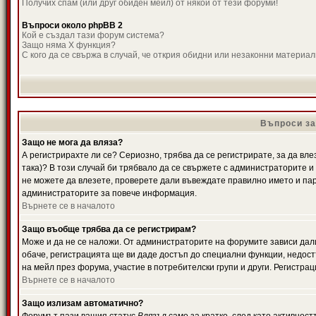
Получих спам (или друг обиден мейл) от някой от тези форуми!
Въпроси около phpBB 2
Кой е създал тази форум система?
Защо няма X функция?
С кого да се свържа в случай, че открия обидни или незаконни материа
Въпроси за
Защо не мога да вляза?
А регистрирахте ли се? Сериозно, трябва да се регистрирате, за да вле
така)? В този случай би трябвало да се свържете с администраторите и д
не можете да влезете, проверете дали въвеждате правилно името и паро
администраторите за повече информация.
Върнете се в началото
Защо въобще трябва да се регистрирам?
Може и да не се наложи. От администраторите на форумите зависи дали
обаче, регистрацията ще ви даде достъп до специални функции, недост
на мейл през форума, участие в потребителски групи и други. Регистра
Върнете се в началото
Защо излизам автоматично?