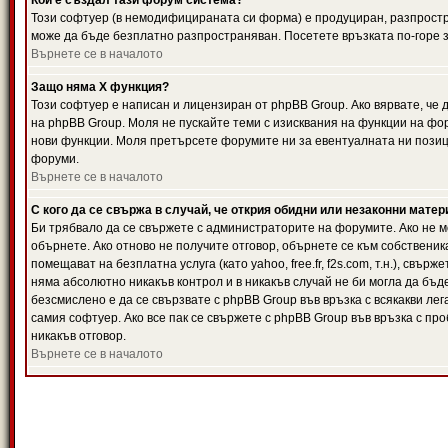
Кой е създал тази форум система?
Този софтуер (в немодифицираната си форма) е продуциран, разпрост
може да бъде безплатно разпространяван. Посетете връзката по-горе з
Върнете се в началото
Защо няма X функция?
Този софтуер е написан и лицензиран от phpBB Group. Ако вярвате, че
на phpBB Group. Моля не пускайте теми с изисквания на функции на фор
нови функции. Моля претърсете форумите ни за евентуалната ни позиц
форуми.
Върнете се в началото
С кого да се свържа в случай, че открия обидни или незаконни мате
Би трябвало да се свържете с администраторите на форумите. Ако не мо
обърнете. Ако отново не получите отговор, обърнете се към собственика
помещават на безплатна услуга (като yahoo, free.fr, f2s.com, т.н.), свъ
няма абсолютно никакъв контрол и в никакъв случай не би могла да бъд
безсмислено е да се свързвате с phpBB Group във връзка с всякакви лег
самия софтуер. Ако все пак се свържете с phpBB Group във връзка с пр
никакъв отговор.
Върнете се в началото