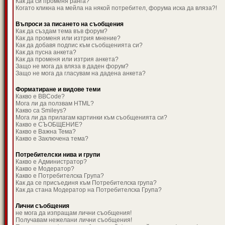
Как да си променя ранга?
Когато кликна на мейла на някой потребител, форума иска да вляза?!
Въпроси за писането на съобщения
Как да създам тема във форум?
Как да променя или изтрия мнение?
Как да добавя подпис към съобщенията си?
Как да пусна анкета?
Как да променя или изтрия анкета?
Защо не мога да вляза в даден форум?
Защо не мога да гласувам на дадена анкета?
Форматиране и видове теми
Какво е BBCode?
Мога ли да ползвам HTML?
Какво са Smileys?
Мога ли да прилагам картинки към съобщенията си?
Какво е СЪОБЩЕНИЕ?
Какво е Важна Тема?
Какво е Заключена тема?
Потребителски нива и групи
Какво е Администратор?
Какво е Модератор?
Какво е Потребителска Група?
Как да се присъединя към Потребителска група?
Как да стана Модератор на Потребителска Група?
Лични съобщения
не мога да изпращам лични съобщения!
Получавам нежелани лични съобщения!