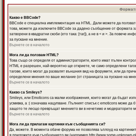
Формати
Какво е BBCode?
BBCode е специална имплементация на HTML. Дали можете да ползвате
това, можете да изключите BBCode за дадено съобщение от формата за
затворени в квадратни скоби (ето така: [таг]), а не в < и >. За повече
за пускане на мнение.
Върнете се в началото
Мога ли да ползвам HTML?
Това също се определя от администраторите, които имат пълен контро
HTML е разрешен, най-вероятно ще откриете, че само определени тагов
тагове, които могат да развалят външния вид на форумите, или да прич
определени мнения по ваше желание (от страницата за пускане на мне
Върнете се в началото
Какво са Smileys?
Smileys, или Emoticons са малки изображения, които могат да бъдат изп
усмивка, а :( означава нацупване. Пълният списък с emoticons може да б
защото те лесщо превръщат мнението ви в нечетимо и модераторите мо
Върнете се в началото
Мога ли да прилагам картинки към съобщенията си?
Да, можете. В момента обаче форума не позволява ъплоуд на картинките
я приложите към съобщението ви (например http://www.some-unknown-pla