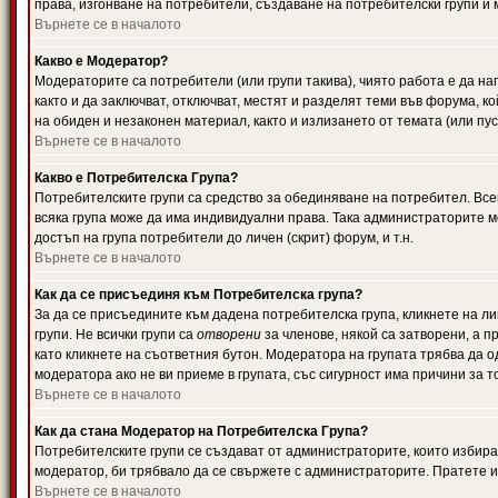
права, изгонване на потребители, създаване на потребителски групи и м
Върнете се в началото
Какво е Модератор?
Модераторите са потребители (или групи такива), чиято работа е да н
както и да заключват, отключват, местят и разделят теми във форума, к
на обиден и незаконен материал, както и излизането от темата (или пус
Върнете се в началото
Какво е Потребителска Група?
Потребителските групи са средство за обединяване на потребител. Всек
всяка група може да има индивидуални права. Така администраторите м
достъп на група потребители до личен (скрит) форум, и т.н.
Върнете се в началото
Как да се присъединя към Потребителска група?
За да се присъедините към дадена потребителска група, кликнете на л
групи. Не всички групи са
отворени
за членове, някой са затворени, а п
като кликнете на съответния бутон. Модератора на групата трябва да о
модератора ако не ви приеме в групата, със сигурност има причини за т
Върнете се в началото
Как да стана Модератор на Потребителска Група?
Потребителските групи се създават от администраторите, които избират
модератор, би трябвало да се свържете с администраторите. Пратете
Върнете се в началото