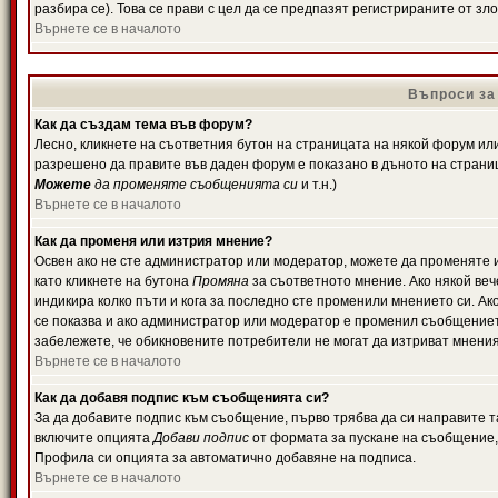
разбира се). Това се прави с цел да се предпазят регистрираните от з
Върнете се в началото
Въпроси за
Как да създам тема във форум?
Лесно, кликнете на съответния бутон на страницата на някой форум или 
разрешено да правите във даден форум е показано в дъното на страни
Можете
да променяте съобщенията си
и т.н.)
Върнете се в началото
Как да променя или изтрия мнение?
Освен ако не сте администратор или модератор, можете да променяте 
като кликнете на бутона
Промяна
за съответното мнение. Ако някой вече
индикира колко пъти и кога за последно сте променили мнението си. Ако 
се показва и ако администратор или модератор е променил съобщениет
забележете, че обикновените потребители не могат да изтриват мненият
Върнете се в началото
Как да добавя подпис към съобщенията си?
За да добавите подпис към съобщение, първо трябва да си направите т
включите опцията
Добави подпис
от формата за пускане на съобщение, 
Профила си опцията за автоматично добавяне на подписа.
Върнете се в началото