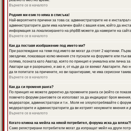
реалното местно време.
Върнете се в началото
Родния ми език го няма в списъка!
Най-вероятните причини за това са: администраторите не е инсталрал 
администраторите дали има наличен файл с вашия език, който да инста
информация за локализирането на phpBB можете да намерите на сайта 
Върнете се в началото
Как да поставя изображение под името ми?
При разглеждане на теми под името ви могат да стоят 2 картинки. Първ
звездички, показваше колко мнения сте пуснали на форумите или пък ва
голяма, позната като Аватар, която по принцип е уникална или лична 
Аватари ще е разрешено, и ако е, от къде да се вземат Аватарите. Ако
да ги попитате за причините, но ви гарантираме, че има сериозни такив
Върнете се в началото
Как да си променя ранга?
По принцип не можете директно да промените ранга си (който се показва
повечето форуми ранговете се използват за да индицират броя мнения,
модератори, администратори и т.н.. Моля не злоупотребявайте с форуми
модераторите и администраторите да ви изтрият ненужните мнения и да 
Върнете се в началото
Когато кликна на мейла на някой потребител, форума иска да вляза?
Само регистрирани потребители могат да изпращат мейл на други потр