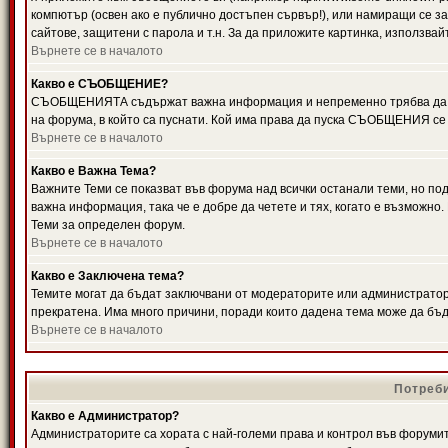
компютър (освен ако е публично достъпен сървър!), или намиращи се з
сайтове, защитени с парола и т.н. За да приложите картинка, използвай
Върнете се в началото
Какво е СЪОБЩЕНИЕ?
СЪОБЩЕНИЯТА съдържат важна информация и непременно трябва да ги
на форума, в който са пуснати. Кой има права да пуска СЪОБЩЕНИЯ се
Върнете се в началото
Какво е Важна Тема?
Важните Теми се показват във форума над всички останали теми, но 
важна информация, така че е добре да четете и тях, когато е възмож
Теми за определен форум.
Върнете се в началото
Какво е Заключена тема?
Темите могат да бъдат заключвани от модераторите или администратори
прекратена. Има много причини, поради които дадена тема може да бъ
Върнете се в началото
Потреби
Какво е Администратор?
Администраторите са хората с най-големи права и контрол във форумит