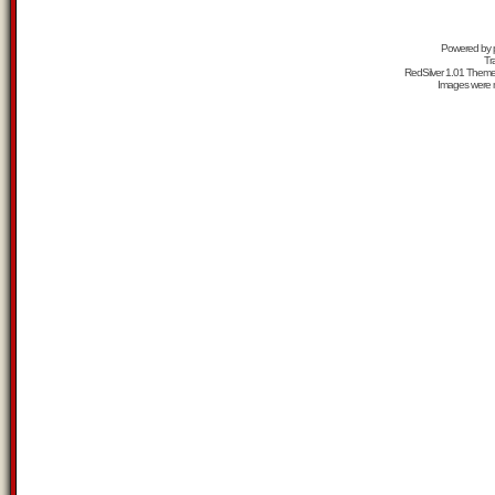
Powered by
Tr
RedSilver 1.01 Them
Images were