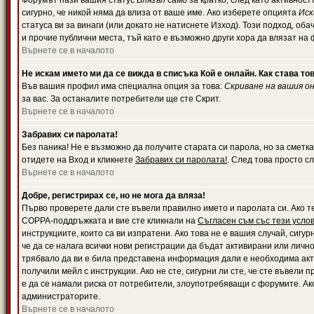
Форумът пази вашия статус
Влязъл
само за кратко, след като активност
сигурно, че никой няма да влиза от ваше име. Ако изберете опцията
Иск
статуса ви за винаги (или докато не натиснете Изход). Този подход, оба
и прочие публични места, тъй като е възможно други хора да влязат на
Върнете се в началото
Не искам името ми да се вижда в списъка Кой е онлайн. Как става то
Във вашия профил има специална опция за това:
Скриване на вашия о
за вас. За останалите потребители ще сте Скрит.
Върнете се в началото
Забравих си паролата!
Без паника! Не е възможно да получите старата си парола, но за сметка
отидете на Вход и кликнете
Забравих си паролата!
. След това просто с
Върнете се в началото
Добре, регистрирах се, но не мога да вляза!
Първо проверете дали сте въвели правилно името и паролата си. Ако те
COPPA-поддръжката и вие сте кликнали на
Съгласен съм със тези усло
инструкциите, които са ви изпратени. Ако това не е вашия случай, сигу
че да се налага всички нови регистрации да бъдат активирани или личн
трябвало да ви е била представена информация дали е необходима акти
получили мейл с инструкции. Ако не сте, сигурни ли сте, че сте въвели
е да се намали риска от потребители, злоупотребяващи с форумите. Ако
администраторите.
Върнете се в началото