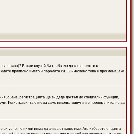
ова е така)? В този случай би трябвало да се свържете с
веждате правилно името и паролата си. Обикновено това е проблема; ако
ния, обаче, регистрацията ще ви даде достъп до специални функции,
руги. Регистрацията отнема само няколко минути и е препоръчително да
 е сигурно, че никой няма да влиза от ваше име. Ако изберете опцията