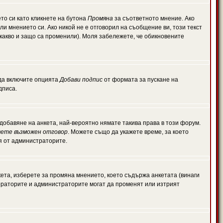
то си като кликнете на бутона
Промяна
за съответното мнение. Ако
или мнението си. Ако никой не е отговорил на съобщение ви, този текст
какво и защо са променили). Моля забележете, че обикновените
 да включите опцията
Добави подпис
от формата за пускане на
дписа.
обавяне на анкета, най-вероятно нямате такива права в този форум.
ете възможен отговор
. Можете също да укажете време, за което
ля от администраторите.
ета, изберете за промяна мнението, което съдържа анкетата (винаги
дераторите и администраторите могат да променят или изтрият