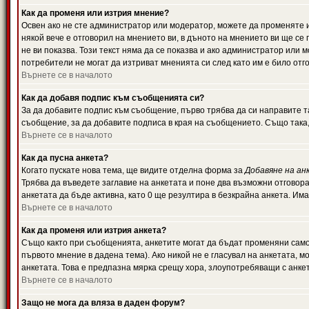
Как да променя или изтрия мнение?
Освен ако не сте администратор или модератор, можете да променяте 
някой вече е отговорил на мнението ви, в дъното на мнението ви ще се 
не ви показва. Този текст няма да се показва и ако администратор ил
потребители не могат да изтриват мненията си след като им е било отг
Върнете се в началото
Как да добавя подпис към съобщенията си?
За да добавите подпис към съобщение, първо трябва да си направите т
съобщение, за да добавите подписа в края на съобщението. Също така
Върнете се в началото
Как да пусна анкета?
Когато пускате нова тема, ще видите отделна форма за
Добавяне на ан
Трябва да въведете заглавие на анкетата и поне два възможни отговора
анкетата да бъде активна, като 0 ще резултира в безкрайна анкета. Им
Върнете се в началото
Как да променя или изтрия анкета?
Също както при съобщенията, анкетите могат да бъдат променяни само 
първото мнение в дадена тема). Ако никой не е гласувал на анкетата, 
анкетата. Това е предпазна мярка срещу хора, злоупотребяващи с анке
Върнете се в началото
Защо не мога да вляза в даден форум?