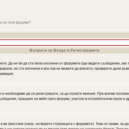
ли на тези форуми?
Въпроси за Входа и Регистрацията
зете. Да не би да сте били изгонени от форумите (ще видите съобщение, ако т
трирали, не сте изгонени и все пак не можете да влезете, проверете дали въ
ормация.
 е необходимо да се регистрирате, за да пускате мнения. При всички положе
 съобщения, пращане на мейл през форума, участие в потребителски групи и д
та ви престане (напр. затворите страницата с форумите). Това се прави, за да