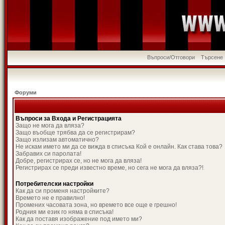
Въпроси/Отговори
Търсене
Форуми
Въпроси за Входа и Регистрацията
Защо не мога да вляза?
Защо въобще трябва да се регистрирам?
Защо излизам автоматично?
Не искам името ми да се вижда в списъка Кой е онлайн. Как става това?
Забравих си паролата!
Добре, регистрирах се, но не мога да вляза!
Регистрирах се преди известно време, но сега не мога да вляза?!
Потребителски настройки
Как да си променя настройките?
Времето не е правилно!
Промених часовата зона, но времето все още е грешно!
Родния ми език го няма в списъка!
Как да поставя изображение под името ми?