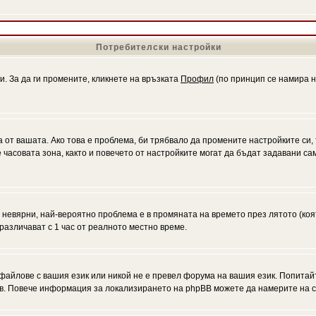
Потребителски настройки
и. За да ги промените, кликнете на връзката
Профил
(по принцип се намира н
а от вашата. Ако това е проблема, би трябвало да промените настройките си,
асовата зона, както и повечето от настройките могат да бъдат задавани само
а невярни, най-вероятно проблема е в промяната на времето през лятото (коя
различават с 1 час от реалното местно време.
файлове с вашия език или никой не е превел форума на вашия език. Попитай
ъв. Повече информация за локализирането на phpBB можете да намерите на с