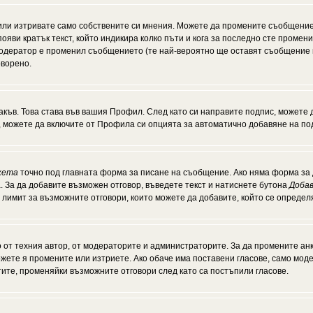
или изтривате само собствените си мнения. Можете да промените съобщение
появи кратък текст, който индикира колко пъти и кога за последно сте промен
и модератор е променил съобщението (те най-вероятно ще оставят съобщение 
оворено.
акъв. Това става във вашия Профил. След като си направите подпис, можете
, можете да включите от Профила си опцията за автоматично добавяне на по
кета
точно под главната форма за писане на съобщение. Ако няма форма за д
. За да добавите възможен отговор, въведете текст и натиснете бутона
Добав
а лимит за възможните отговори, които можете да добавите, който се опреде
от техния автор, от модераторите и администраторите. За да промените анк
можете я промените или изтриете. Ако обаче има поставени гласове, само мо
тите, променяйки възможните отговори след като са постъпили гласове.