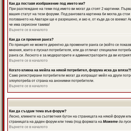
Как да поставя изображение под името ми?
При разглеждане на теми под името ви могат да стоят 2 картинки. Първ
вашия статут на тези форуми. Под ранговата картинка би могла да стои
ползването на Аватари ще е разрешено, и ако е, от къде да се вземат 
че има сериозни такива!
Върнете се в началото
Как да си променя ранга?
По принцип не можете директно да промените ранга си (който се показв
мнения, които е пуснал потребителя, или да отличат специални потреб
ранга си. Лесното е за модераторите и администраторите да ви изтрият
Върнете се в началото
Когато кликна на мейла на някой потребител, форума иска да вляза?
Само регистрирани потребители могат да изпращат мейл на други потре
злоупотреба от страна на анонимни потребители.
Върнете се в началото
Как да създам тема във форум?
Лесно, кликнете на съответния бутон на страницата на някой форум или
страницата на даден форум или тема (под формата на
Можете
да пус
Върнете се в началото