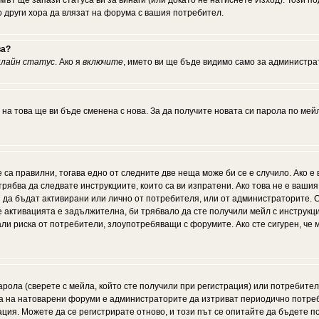
мът ще запази статуса ви за винаги (или докато не натиснете Изход). Този по
о други хора да влязат на форума с вашия потребител.
ва?
нлайн статус
. Ако я
включите
, името ви ще бъде видимо само за администрат
 на това ще ви бъде сменена с нова. За да получите новата си парола по мей
 са правилни, тогава едно от следните две неща може би се е случило. Ако 
рябва да следвате инструкциите, които са ви изпратени. Ако това не е ваши
ии да бъдат активирани или лично от потребителя, или от администраторите. С
активацията е задължителна, би трябвало да сте получили мейл с инструкции.
али риска от потребители, злоупотребяващи с форумите. Ако сте сигурен, че
рола (сверете с мейла, който сте получили при регистрация) или потребителят
а на натоварени форуми е администраторите да изтриват периодично потреби
ия. Можете да се регистрирате отново, и този път се опитайте да бъдете по