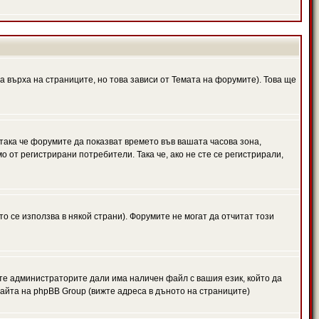
а върха на страниците, но това зависи от Темата на форумите). Това ще
 така че форумите да показват времето във вашата часова зона,
 от регистрирани потребители. Така че, ако не сте се регистрирали,
то се използва в някой страни). Форумите не могат да отчитат този
те администраторите дали има наличен файл с вашия език, който да
айта на phpBB Group (вижте адреса в дъното на страниците)