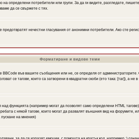
на определени потребители или групи. За да ги видите, разгледате, пишете 
аме да се свържете с тях.
се предотвратят нечестни гласувания от анонимни потребители. Ако сте регис
Форматиране и видове теми
 BBCode във вашите съобщения или не, се определя от администраторите. 
ат се тагове, които са затворени в квадратни скоби (ето така: [таг]), а не
л над функцията (например могат да позволят само определени HTML тагове)
ебата с някой тагове, които могат да развалят външния вид на форумите, ил
 пускане на мнения)
олзвани, за да се изразят емоции, с помощта на кратък код, например :) означ