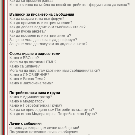
Как да си променя ранга?
Когато кликна на мейла на някой потребител, форума иска да вляза?!
Въпроси за писането на съобщения
Как да създам тема във форум?
Как да променя или изтрия мнение?
Как да добавя подпис към съобщенията си?
Как да пусна анкета?
Как да променя или изтрия анкета?
Защо не мога да вляза в даден форум?
Защо не мога да гласувам на дадена анкета?
Форматиране и видове теми
Какво е BBCode?
Мога ли да ползвам HTML?
Какво са Smileys?
Мога ли да прилагам картинки към съобщенията си?
Какво е СЪОБЩЕНИЕ?
Какво е Важна Тема?
Какво е Заключена тема?
Потребителски нива и групи
Какво е Администратор?
Какво е Модератор?
Какво е Потребителска Група?
Как да се присъединя към Потребителска група?
Как да стана Модератор на Потребителска Група?
Лични съобщения
не мога да изпращам лични съобщения!
Получавам нежелани лични съобщения!