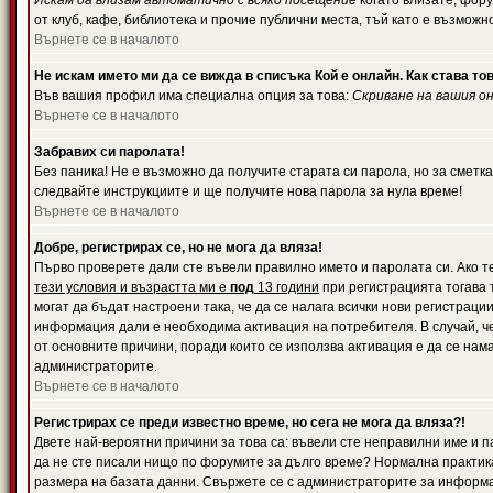
Искам да влизам автоматично с всяко посещение
когато влизате, фору
от клуб, кафе, библиотека и прочие публични места, тъй като е възможн
Върнете се в началото
Не искам името ми да се вижда в списъка Кой е онлайн. Как става то
Във вашия профил има специална опция за това:
Скриване на вашия о
Върнете се в началото
Забравих си паролата!
Без паника! Не е възможно да получите старата си парола, но за сметка
следвайте инструкциите и ще получите нова парола за нула време!
Върнете се в началото
Добре, регистрирах се, но не мога да вляза!
Първо проверете дали сте въвели правилно името и паролата си. Ако те
тези условия и възрастта ми е
под
13 години
при регистрацията тогава т
могат да бъдат настроени така, че да се налага всички нови регистрац
информация дали е необходима активация на потребителя. В случай, че 
от основните причини, поради които се използва активация е да се нам
администраторите.
Върнете се в началото
Регистрирах се преди известно време, но сега не мога да вляза?!
Двете най-вероятни причини за това са: въвели сте неправилни име и па
да не сте писали нищо по форумите за дълго време? Нормална практик
размера на базата данни. Свържете се с администраторите за информац