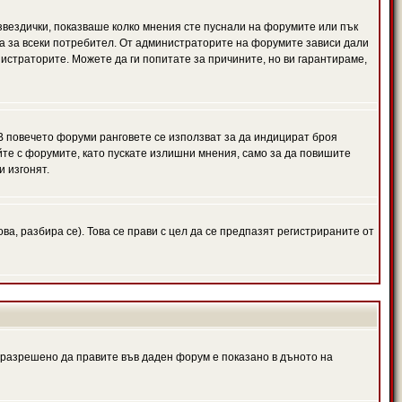
 звездички, показваше колко мнения сте пуснали на форумите или пък
чна за всеки потребител. От администраторите на форумите зависи дали
нистраторите. Можете да ги попитате за причините, но ви гарантираме,
 В повечето форуми ранговете се използват за да индицират броя
йте с форумите, като пускате излишни мнения, само за да повишите
и изгонят.
, разбира се). Това се прави с цел да се предпазят регистрираните от
е разрешено да правите във даден форум е показано в дъното на