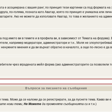
ата е асоциирана с вашия ранг; по принцип тези картинки са под формата на
 друга, по-голяма, позната като Аватар, която по принцип е уникална или ли
Аватарите. Ако не можете да използвате Аватар, то това е желанието на адми
а под името ви в темите и в профила ви, в зависимост от Темата на форума).
ители, например модератори, администратори и т.н.. Моля не злоупотребява
 ненужните мнения и да ви върнат обратно в началото, а още по-лесно е да в
!
бители чрез вградената мейл форма (ако администраторите са позволили това
Въпроси за писането на съобщения
 тема. Може да се наложи да се регистрирате, за да пуснете тема. Какво ви 
кате нови теми,
Не Можете
да променяте съобщенията си
и т.н.)