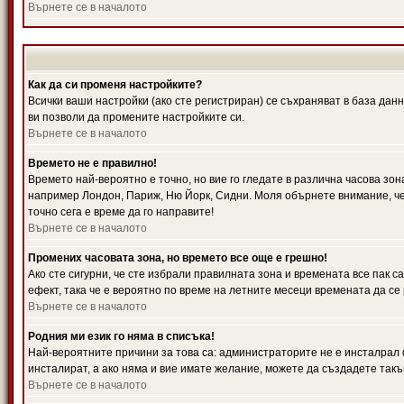
Върнете се в началото
Как да си променя настройките?
Всички ваши настройки (ако сте регистриран) се съхраняват в база данн
ви позволи да промените настройките си.
Върнете се в началото
Времето не е правилно!
Времето най-вероятно е точно, но вие го гледате в различна часова зон
например Лондон, Париж, Ню Йорк, Сидни. Моля обърнете внимание, че ч
точно сега е време да го направите!
Върнете се в началото
Промених часовата зона, но времето все още е грешно!
Ако сте сигурни, че сте избрали правилната зона и времената все пак с
ефект, така че е вероятно по време на летните месеци времената да се 
Върнете се в началото
Родния ми език го няма в списъка!
Най-вероятните причини за това са: администраторите не е инсталрал 
инсталират, а ако няма и вие имате желание, можете да създадете так
Върнете се в началото