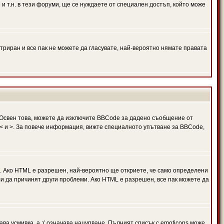
и т.н. в тези форуми, ще се нуждаете от специален достъп, който може
триран и все пак не можете да гласувате, най-вероятно нямате правата
Освен това, можете да изключите BBCode за дадено съобщение от
 в < и >. За повече информация, вижте специалното упътване за BBCode,
. Ако HTML е разрешен, най-вероятно ще откриете, че само определени
и да причинят други проблеми. Ако HTML е разрешен, все пак можете да
ава усмивка, а :( означава нацупване. Пълният списък с emoticons може