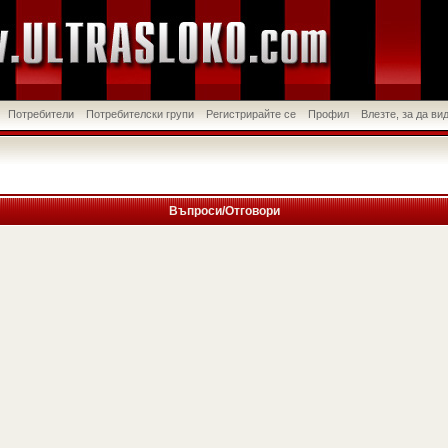
Потребители
Потребителски групи
Регистрирайте се
Профил
Влезте, за да в
Въпроси/Отговори