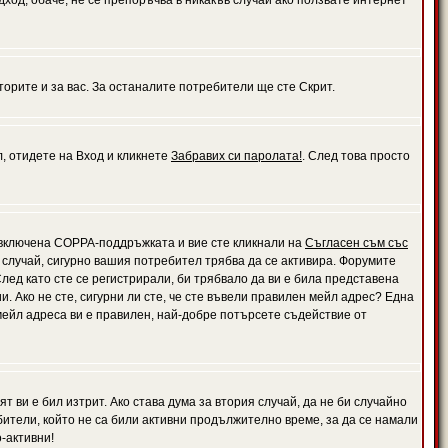
дход, обаче, не се препоръчва в никакъв случай ако ползвате интернет
орите и за вас. За останалите потребители ще сте Скрит.
л, отидете на Вход и кликнете
Забравих си паролата!
. След това просто
е включена COPPA-поддръжката и вие сте кликнали на
Съгласен съм със
я случай, сигурно вашия потребител трябва да се активира. Форумите
лед като сте се регистрирали, би трябвало да ви е била представена
 Ако не сте, сигурни ли сте, че сте въвели правилен мейл адрес? Една
 мейл адреса ви е правилен, най-добре потърсете съдействие от
 ви е бил изтрит. Ако става дума за втория случай, да не би случайно
тели, който не са били активни продължително време, за да се намали
-активни!