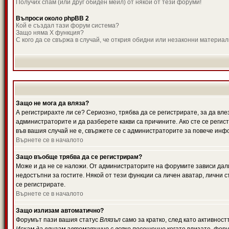
Получих спам (или друг обиден мейл) от някой от тези форуми!
Въпроси около phpBB 2
Кой е създал тази форум система?
Защо няма X функция?
С кого да се свържа в случай, че открия обидни или незаконни материа
Защо не мога да вляза?
А регистрирахте ли се? Сериозно, трябва да се регистрирате, за да вле
администраторите и да разберете какви са причините. Ако сте се регис
във вашия случай не е, свържете се с администраторите за повече инф
Върнете се в началото
Защо въобще трябва да се регистрирам?
Може и да не се наложи. От администраторите на форумите зависи дали
недостъпни за гостите. Някой от тези функции са личен аватар, лични
се регистрирате.
Върнете се в началото
Защо излизам автоматично?
Форумът пази вашия статус
Влязъл
само за кратко, след като активност