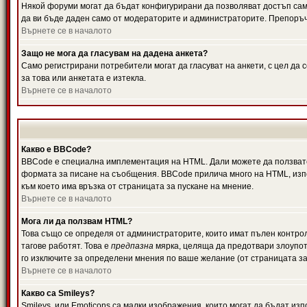
Някой форуми могат да бъдат конфигурирани да позволяват достъп само 
да ви бъде даден само от модераторите и администраторите. Препоръчв
Върнете се в началото
Защо не мога да гласувам на дадена анкета?
Само регистрирани потребители могат да гласуват на анкети, с цел да 
за това или анкетата е изтекла.
Върнете се в началото
Какво е BBCode?
BBCode е специална имплементация на HTML. Дали можете да ползвате
формата за писане на съобщения. BBCode прилича много на HTML, използв
към което има връзка от страницата за пускане на мнение.
Върнете се в началото
Мога ли да ползвам HTML?
Това също се определя от администраторите, които имат пълен контро
тагове работят. Това е
предпазна
мярка, целяща да предотвари злоупотр
го изключите за определени мнения по ваше желание (от страницата за
Върнете се в началото
Какво са Smileys?
Smileys, или Emoticons са малки изображения, които могат да бъдат изп