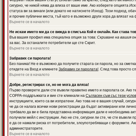
Форумът пази вашия статус
Влязъл
само за кратко, след като активност
сигурно, че никой няма да влиза от ваше име. Ако изберете опцията
Иск
статуса ви за винаги (или докато не натиснете Изход). Този подход, оба
и прочие публични места, тъй като е възможно други хора да влязат на
Върнете се в началото
Не искам името ми да се вижда в списъка Кой е онлайн. Как става то
Във вашия профил има специална опция за това:
Скриване на вашия о
за вас. За останалите потребители ще сте Скрит.
Върнете се в началото
Забравих си паролата!
Без паника! Не е възможно да получите старата си парола, но за сметка
отидете на Вход и кликнете
Забравих си паролата!
. След това просто с
Върнете се в началото
Добре, регистрирах се, но не мога да вляза!
Първо проверете дали сте въвели правилно името и паролата си. Ако те
COPPA-поддръжката и вие сте кликнали на
Съгласен съм със тези усло
инструкциите, които са ви изпратени. Ако това не е вашия случай, сигу
че да се налага всички нови регистрации да бъдат активирани или личн
трябвало да ви е била представена информация дали е необходима акти
получили мейл с инструкции. Ако не сте, сигурни ли сте, че сте въвели
е да се намали риска от потребители, злоупотребяващи с форумите. Ако
администраторите.
Върнете се в началото