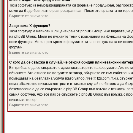
Кой е създал тази форум система?
Този софтуер (в немодифицираната си форма) е продуциран, разпрост
може да бъде безплатно разпространяван. Посетете връзката по-горе з
Върнете се в началото
Защо няма X функция?
Този софтуер е написан и лицензиран от phpBB Group. Ако вярвате, че
на phpBB Group. Моля не пускайте теми с изисквания на функции на фор
нови функции. Моля претърсете форумите ни за евентуалната ни позиц
форуми.
Върнете се в началото
С кого да се свържа в случай, че открия обидни или незаконни мате
Би трябвало да се свържете с администраторите на форумите. Ако не мо
обърнете. Ако отново не получите отговор, обърнете се към собственика
помещават на безплатна услуга (като yahoo, free.fr, f2s.com, т.н.), свъ
няма абсолютно никакъв контрол и в никакъв случай не би могла да бъд
безсмислено е да се свързвате с phpBB Group във връзка с всякакви лег
самия софтуер. Ако все пак се свържете с phpBB Group във връзка с пр
никакъв отговор.
Върнете се в началото