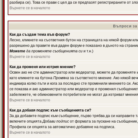
разбира се). Това се прави с цел да се предпазят регистрираните от з
Върнете се в началото
Въпроси за
Как да създам тема във форум?
Лесно, кликнете на съответния бутон на страницата на някой форум или 
разрешено да правите във даден форум е показано в дъното на страни
Можете
да променяте съобщенията си
и т.н.)
Върнете се в началото
Как да променя или изтрия мнение?
Освен ако не сте администратор или модератор, можете да променяте 
като кликнете на бутона
Промяна
за съответното мнение. Ако някой вече
индикира колко пъти и кога за последно сте променили мнението си. Ако 
се показва и ако администратор или модератор е променил съобщениет
забележете, че обикновените потребители не могат да изтриват мненият
Върнете се в началото
Как да добавя подпис към съобщенията си?
За да добавите подпис към съобщение, първо трябва да си направите т
включите опцията
Добави подпис
от формата за пускане на съобщение, 
Профила си опцията за автоматично добавяне на подписа.
Върнете се в началото