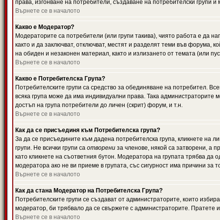
права, изгонване на потребители, създаване на потребителски групи и м
Върнете се в началото
Какво е Модератор?
Модераторите са потребители (или групи такива), чиято работа е да н
както и да заключват, отключват, местят и разделят теми във форума, к
на обиден и незаконен материал, както и излизането от темата (или пус
Върнете се в началото
Какво е Потребителска Група?
Потребителските групи са средство за обединяване на потребител. Всек
всяка група може да има индивидуални права. Така администраторите м
достъп на група потребители до личен (скрит) форум, и т.н.
Върнете се в началото
Как да се присъединя към Потребителска група?
За да се присъедините към дадена потребителска група, кликнете на л
групи. Не всички групи са
отворени
за членове, някой са затворени, а п
като кликнете на съответния бутон. Модератора на групата трябва да о
модератора ако не ви приеме в групата, със сигурност има причини за т
Върнете се в началото
Как да стана Модератор на Потребителска Група?
Потребителските групи се създават от администраторите, които избират
модератор, би трябвало да се свържете с администраторите. Пратете
Върнете се в началото