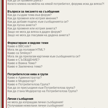
Как да си променя ранга?
Когато кликна на мейла на някой потребител, форума иска да вляза?!
Въпроси за писането на съобщения
Как да създам тема във форум?
Как да променя или изтрия мнение?
Как да добавя подпис към съобщенията си?
Как да пусна анкета?
Как да променя или изтрия анкета?
Защо не мога да вляза в даден форум?
Защо не мога да гласувам на дадена анкета?
Форматиране и видове теми
Какво е BBCode?
Мога ли да ползвам HTML?
Какво са Smileys?
Мога ли да прилагам картинки към съобщенията си?
Какво е СЪОБЩЕНИЕ?
Какво е Важна Тема?
Какво е Заключена тема?
Потребителски нива и групи
Какво е Администратор?
Какво е Модератор?
Какво е Потребителска Група?
Как да се присъединя към Потребителска група?
Как да стана Модератор на Потребителска Група?
Лични съобщения
не мога да изпращам лични съобщения!
Получавам нежелани лични съобщения!