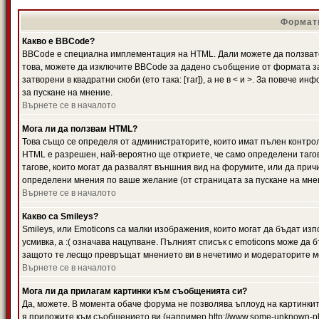
Формати
Какво е BBCode?
BBCode е специална имплементация на HTML. Дали можете да ползвате
това, можете да изключите BBCode за дадено съобщение от формата за
затворени в квадратни скоби (ето така: [таг]), а не в < и >. За повече
за пускане на мнение.
Върнете се в началото
Мога ли да ползвам HTML?
Това също се определя от администраторите, които имат пълен контро
HTML е разрешен, най-вероятно ще откриете, че само определени тагов
тагове, които могат да развалят външния вид на форумите, или да прич
определени мнения по ваше желание (от страницата за пускане на мне
Върнете се в началото
Какво са Smileys?
Smileys, или Emoticons са малки изображения, които могат да бъдат изп
усмивка, а :( означава нацупване. Пълният списък с emoticons може да б
защото те лесщо превръщат мнението ви в нечетимо и модераторите мо
Върнете се в началото
Мога ли да прилагам картинки към съобщенията си?
Да, можете. В момента обаче форума не позволява ъплоуд на картинките
я приложите към съобщението ви (например http://www.some-unknown-pla