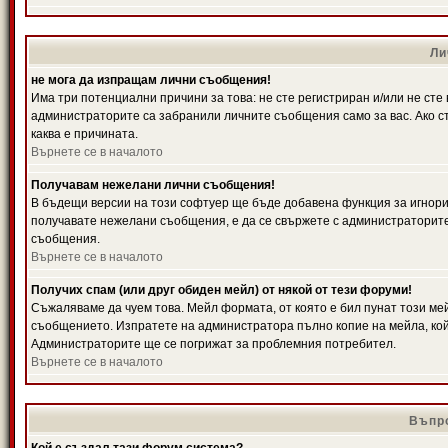
Ли
не мога да изпращам лични съобщения!
Има три потенциални причини за това: не сте регистриран и/или не ст
администраторите са забранили личните съобщения само за вас. Ако ст
каква е причината.
Върнете се в началото
Получавам нежелани лични съобщения!
В бъдещи версии на този софтуер ще бъде добавена функция за игнорира
получавате нежелани съобщения, е да се свържете с администраторите
съобщения.
Върнете се в началото
Получих спам (или друг обиден мейл) от някой от тези форуми!
Съжаляваме да чуем това. Мейл формата, от която е бил пунат този ме
съобщението. Изпратете на администратора пълно копие на мейла, кой
Администраторите ще се погрижат за проблемния потребител.
Върнете се в началото
Въпро