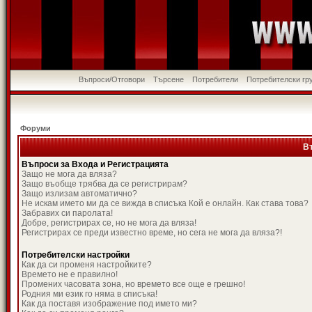
Въпроси/Отговори
Търсене
Потребители
Потребителски гр
Форуми
В
Въпроси за Входа и Регистрацията
Защо не мога да вляза?
Защо въобще трябва да се регистрирам?
Защо излизам автоматично?
Не искам името ми да се вижда в списъка Кой е онлайн. Как става това?
Забравих си паролата!
Добре, регистрирах се, но не мога да вляза!
Регистрирах се преди известно време, но сега не мога да вляза?!
Потребителски настройки
Как да си променя настройките?
Времето не е правилно!
Промених часовата зона, но времето все още е грешно!
Родния ми език го няма в списъка!
Как да поставя изображение под името ми?