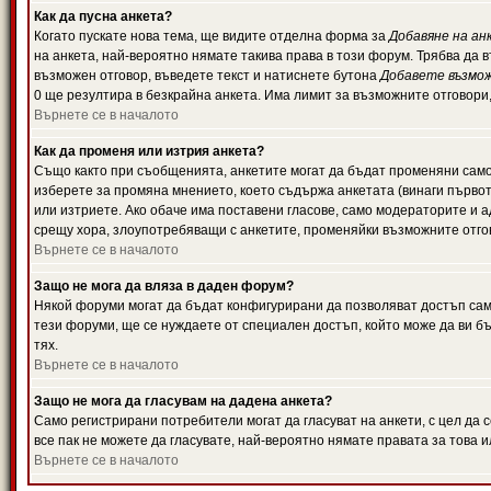
Как да пусна анкета?
Когато пускате нова тема, ще видите отделна форма за
Добавяне на ан
на анкета, най-вероятно нямате такива права в този форум. Трябва да 
възможен отговор, въведете текст и натиснете бутона
Добавете възмо
0 ще резултира в безкрайна анкета. Има лимит за възможните отговори
Върнете се в началото
Как да променя или изтрия анкета?
Също както при съобщенията, анкетите могат да бъдат променяни само 
изберете за промяна мнението, което съдържа анкетата (винаги първото
или изтриете. Ако обаче има поставени гласове, само модераторите и 
срещу хора, злоупотребяващи с анкетите, променяйки възможните отгов
Върнете се в началото
Защо не мога да вляза в даден форум?
Някой форуми могат да бъдат конфигурирани да позволяват достъп само 
тези форуми, ще се нуждаете от специален достъп, който може да ви 
тях.
Върнете се в началото
Защо не мога да гласувам на дадена анкета?
Само регистрирани потребители могат да гласуват на анкети, с цел да 
все пак не можете да гласувате, най-вероятно нямате правата за това и
Върнете се в началото