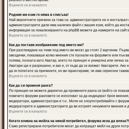
реалното местно време.
Върнете се в началото
Родния ми език го няма в списъка!
Най-вероятните причини за това са: администраторите не е инсталрал 
администраторите дали има наличен файл с вашия език, който да инста
информация за локализирането на phpBB можете да намерите на сайта 
Върнете се в началото
Как да поставя изображение под името ми?
При разглеждане на теми под името ви могат да стоят 2 картинки. Първ
звездички, показваше колко мнения сте пуснали на форумите или пък ва
голяма, позната като Аватар, която по принцип е уникална или лична 
Аватари ще е разрешено, и ако е, от къде да се вземат Аватарите. Ако
да ги попитате за причините, но ви гарантираме, че има сериозни такив
Върнете се в началото
Как да си променя ранга?
По принцип не можете директно да промените ранга си (който се показва
повечето форуми ранговете се използват за да индицират броя мнения,
модератори, администратори и т.н.. Моля не злоупотребявайте с форуми
модераторите и администраторите да ви изтрият ненужните мнения и да 
Върнете се в началото
Когато кликна на мейла на някой потребител, форума иска да вляза?
Само регистрирани потребители могат да изпращат мейл на други потр