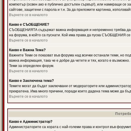
компютър (освен ако е публично достъпен сървър!), или намиращи се з
сайтове, защитени с парола и т.н. За да приложите картинка, използвай
Върнете се в началото
Какво е СЪОБЩЕНИЕ?
СЪОБЩЕНИЯТА съдържат важна информация и непременно трябва да ги
на форума, в който са пуснати. Кой има права да пуска СЪОБЩЕНИЯ се
Върнете се в началото
Какво е Важна Тема?
Важните Теми се показват във форума над всички останали теми, но 
важна информация, така че е добре да четете и тях, когато е възмож
Теми за определен форум.
Върнете се в началото
Какво е Заключена тема?
Темите могат да бъдат заключвани от модераторите или администратори
прекратена. Има много причини, поради които дадена тема може да бъ
Върнете се в началото
Потреби
Какво е Администратор?
Администраторите са хората с най-големи права и контрол във форумит