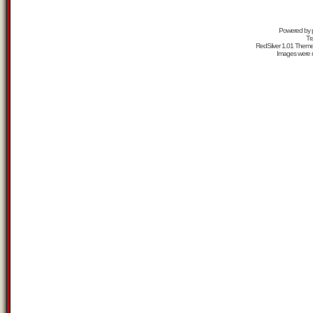
Powered by
Tr
RedSilver 1.01 Them
Images were