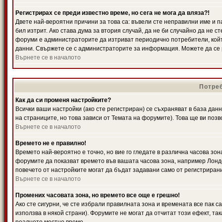
Регистрирах се преди известно време, но сега не мога да вляза?!
Двете най-вероятни причини за това са: въвели сте неправилни име и п
бил изтрит. Ако става дума за втория случай, да не би случайно да не
форуми е администраторите да изтриват периодично потребители, койт
данни. Свържете се с администраторите за информация. Можете да се р
Върнете се в началото
Потреб
Как да си променя настройките?
Всички ваши настройки (ако сте регистриран) се съхраняват в база данн
на страниците, но това зависи от Темата на форумите). Това ще ви поз
Върнете се в началото
Времето не е правилно!
Времето най-вероятно е точно, но вие го гледате в различна часова зон
форумите да показват времето във вашата часова зона, например Лондо
повечето от настройките могат да бъдат задавани само от регистрирани 
Върнете се в началото
Промених часовата зона, но времето все още е грешно!
Ако сте сигурни, че сте избрали правилната зона и времената все пак с
използва в някой страни). Форумите не могат да отчитат този ефект, та