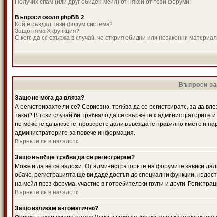
Получих спам (или друг обиден мейл) от някой от тези форуми!
Въпроси около phpBB 2
Кой е създал тази форум система?
Защо няма X функция?
С кого да се свържа в случай, че открия обидни или незаконни материа
Въпроси за
Защо не мога да вляза?
А регистрирахте ли се? Сериозно, трябва да се регистрирате, за да вле
така)? В този случай би трябвало да се свържете с администраторите и д
не можете да влезете, проверете дали въвеждате правилно името и паро
администраторите за повече информация.
Върнете се в началото
Защо въобще трябва да се регистрирам?
Може и да не се наложи. От администраторите на форумите зависи дали
обаче, регистрацията ще ви даде достъп до специални функции, недост
на мейл през форума, участие в потребителски групи и други. Регистра
Върнете се в началото
Защо излизам автоматично?