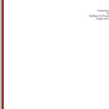
Powered by
Tr
RedSilver 1.01 Them
Images were