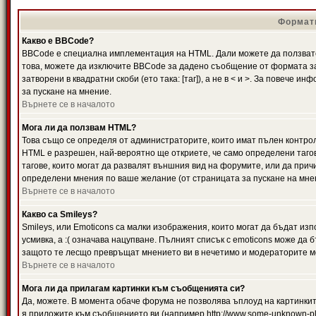
Формати
Какво е BBCode?
BBCode е специална имплементация на HTML. Дали можете да ползвате
това, можете да изключите BBCode за дадено съобщение от формата за
затворени в квадратни скоби (ето така: [таг]), а не в < и >. За повече
за пускане на мнение.
Върнете се в началото
Мога ли да ползвам HTML?
Това също се определя от администраторите, които имат пълен контро
HTML е разрешен, най-вероятно ще откриете, че само определени тагов
тагове, които могат да развалят външния вид на форумите, или да прич
определени мнения по ваше желание (от страницата за пускане на мне
Върнете се в началото
Какво са Smileys?
Smileys, или Emoticons са малки изображения, които могат да бъдат изп
усмивка, а :( означава нацупване. Пълният списък с emoticons може да б
защото те лесщо превръщат мнението ви в нечетимо и модераторите мо
Върнете се в началото
Мога ли да прилагам картинки към съобщенията си?
Да, можете. В момента обаче форума не позволява ъплоуд на картинките
я приложите към съобщението ви (например http://www.some-unknown-pla