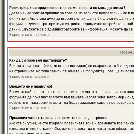
Регистрирах се преди известно време, но сега не мога да вляза?!
Двете най-вероятни причини за това са: въвели сте неправилни име и п
бил изтрит. Ако става дума за втория случай, да не би случайно да не
форуми е администраторите да изтриват периодично потребители, койт
данни. Свържете се с администраторите за информация. Можете да се р
Върнете се в началото
Потреб
Как да си променя настройките?
Всички ваши настройки (ако сте регистриран) се съхраняват в база данн
на страниците, но това зависи от Темата на форумите). Това ще ви поз
Върнете се в началото
Времето не е правилно!
Времето най-вероятно е точно, но вие го гледате в различна часова зон
форумите да показват времето във вашата часова зона, например Лондо
повечето от настройките могат да бъдат задавани само от регистрирани 
Върнете се в началото
Промених часовата зона, но времето все още е грешно!
Ако сте сигурни, че сте избрали правилната зона и времената все пак с
използва в някой страни). Форумите не могат да отчитат този ефект, та