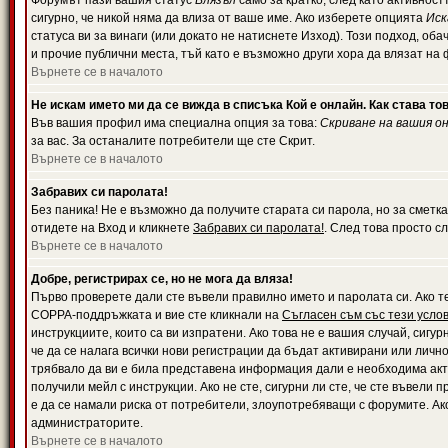
Форумът пази вашия статус
Влязъл
само за кратко, след като активност
сигурно, че никой няма да влиза от ваше име. Ако изберете опцията
Иск
статуса ви за винаги (или докато не натиснете Изход). Този подход, оба
и прочие публични места, тъй като е възможно други хора да влязат на
Върнете се в началото
Не искам името ми да се вижда в списъка Кой е онлайн. Как става то
Във вашия профил има специална опция за това:
Скриване на вашия о
за вас. За останалите потребители ще сте Скрит.
Върнете се в началото
Забравих си паролата!
Без паника! Не е възможно да получите старата си парола, но за сметка
отидете на Вход и кликнете
Забравих си паролата!
. След това просто с
Върнете се в началото
Добре, регистрирах се, но не мога да вляза!
Първо проверете дали сте въвели правилно името и паролата си. Ако те
COPPA-поддръжката и вие сте кликнали на
Съгласен съм със тези усло
инструкциите, които са ви изпратени. Ако това не е вашия случай, сигу
че да се налага всички нови регистрации да бъдат активирани или личн
трябвало да ви е била представена информация дали е необходима акти
получили мейл с инструкции. Ако не сте, сигурни ли сте, че сте въвели
е да се намали риска от потребители, злоупотребяващи с форумите. Ако
администраторите.
Върнете се в началото