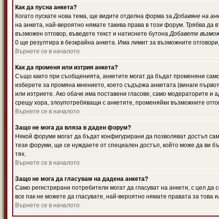
Как да пусна анкета?
Когато пускате нова тема, ще видите отделна форма за
Добавяне на ан
на анкета, най-вероятно нямате такива права в този форум. Трябва да 
възможен отговор, въведете текст и натиснете бутона
Добавете възмо
0 ще резултира в безкрайна анкета. Има лимит за възможните отговори
Върнете се в началото
Как да променя или изтрия анкета?
Също както при съобщенията, анкетите могат да бъдат променяни само 
изберете за промяна мнението, което съдържа анкетата (винаги първото
или изтриете. Ако обаче има поставени гласове, само модераторите и 
срещу хора, злоупотребяващи с анкетите, променяйки възможните отгов
Върнете се в началото
Защо не мога да вляза в даден форум?
Някой форуми могат да бъдат конфигурирани да позволяват достъп само 
тези форуми, ще се нуждаете от специален достъп, който може да ви 
тях.
Върнете се в началото
Защо не мога да гласувам на дадена анкета?
Само регистрирани потребители могат да гласуват на анкети, с цел да 
все пак не можете да гласувате, най-вероятно нямате правата за това и
Върнете се в началото