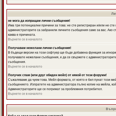
Ли
не мога да изпращам лични съобщения!
Има три потенциални причини за това: не сте регистриран и/или не ст
администраторите са забранили личните съобщения само за вас. Ако ст
каква е причината.
Върнете се в началото
Получавам нежелани лични съобщения!
В бъдещи версии на този софтуер ще бъде добавена функция за игнорира
получавате нежелани съобщения, е да се свържете с администраторите
съобщения.
Върнете се в началото
Получих спам (или друг обиден мейл) от някой от тези форуми!
Съжаляваме да чуем това. Мейл формата, от която е бил пунат този ме
съобщението. Изпратете на администратора пълно копие на мейла, кой
Администраторите ще се погрижат за проблемния потребител.
Върнете се в началото
Въпро