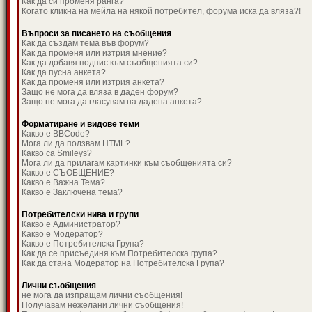
Как да си променя ранга?
Когато кликна на мейла на някой потребител, форума иска да вляза?!
Въпроси за писането на съобщения
Как да създам тема във форум?
Как да променя или изтрия мнение?
Как да добавя подпис към съобщенията си?
Как да пусна анкета?
Как да променя или изтрия анкета?
Защо не мога да вляза в даден форум?
Защо не мога да гласувам на дадена анкета?
Форматиране и видове теми
Какво е BBCode?
Мога ли да ползвам HTML?
Какво са Smileys?
Мога ли да прилагам картинки към съобщенията си?
Какво е СЪОБЩЕНИЕ?
Какво е Важна Тема?
Какво е Заключена тема?
Потребителски нива и групи
Какво е Администратор?
Какво е Модератор?
Какво е Потребителска Група?
Как да се присъединя към Потребителска група?
Как да стана Модератор на Потребителска Група?
Лични съобщения
не мога да изпращам лични съобщения!
Получавам нежелани лични съобщения!