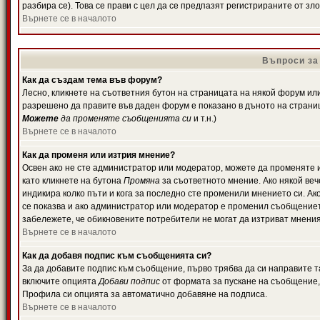
разбира се). Това се прави с цел да се предпазят регистрираните от з
Върнете се в началото
Въпроси за
Как да създам тема във форум?
Лесно, кликнете на съответния бутон на страницата на някой форум или 
разрешено да правите във даден форум е показано в дъното на страни
Можете
да променяте съобщенията си
и т.н.)
Върнете се в началото
Как да променя или изтрия мнение?
Освен ако не сте администратор или модератор, можете да променяте 
като кликнете на бутона
Промяна
за съответното мнение. Ако някой вече
индикира колко пъти и кога за последно сте променили мнението си. Ако 
се показва и ако администратор или модератор е променил съобщениет
забележете, че обикновените потребители не могат да изтриват мненият
Върнете се в началото
Как да добавя подпис към съобщенията си?
За да добавите подпис към съобщение, първо трябва да си направите т
включите опцията
Добави подпис
от формата за пускане на съобщение, 
Профила си опцията за автоматично добавяне на подписа.
Върнете се в началото