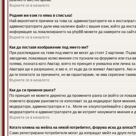
реалното местно време.
Върнете се в началото
Родния ми език го няма в списъка!
Най-вероятните причини за това са: администраторите не е инсталрал 
администраторите дали има наличен файл с вашия език, който да инста
информация за локализирането на phpBB можете да намерите на сайта 
Върнете се в началото
Как да поставя изображение под името ми?
При разглеждане на теми под името ви могат да стоят 2 картинки. Първ
звездички, показваше колко мнения сте пуснали на форумите или пък ва
голяма, позната като Аватар, която по принцип е уникална или лична 
Аватари ще е разрешено, и ако е, от къде да се вземат Аватарите. Ако
да ги попитате за причините, но ви гарантираме, че има сериозни такив
Върнете се в началото
Как да си променя ранга?
По принцип не можете директно да промените ранга си (който се показва
повечето форуми ранговете се използват за да индицират броя мнения,
модератори, администратори и т.н.. Моля не злоупотребявайте с форуми
модераторите и администраторите да ви изтрият ненужните мнения и да 
Върнете се в началото
Когато кликна на мейла на някой потребител, форума иска да вляза?
Само регистрирани потребители могат да изпращат мейл на други потр