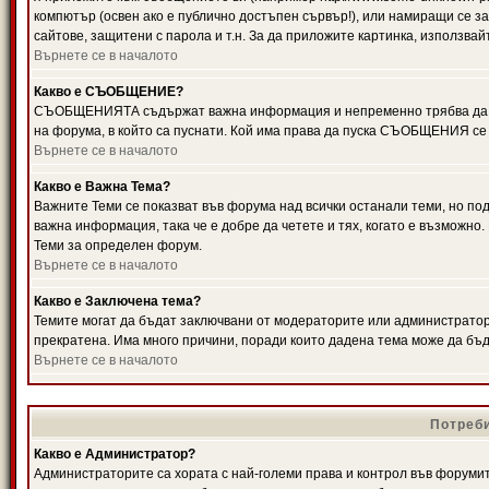
компютър (освен ако е публично достъпен сървър!), или намиращи се з
сайтове, защитени с парола и т.н. За да приложите картинка, използвай
Върнете се в началото
Какво е СЪОБЩЕНИЕ?
СЪОБЩЕНИЯТА съдържат важна информация и непременно трябва да ги
на форума, в който са пуснати. Кой има права да пуска СЪОБЩЕНИЯ се
Върнете се в началото
Какво е Важна Тема?
Важните Теми се показват във форума над всички останали теми, но 
важна информация, така че е добре да четете и тях, когато е възмож
Теми за определен форум.
Върнете се в началото
Какво е Заключена тема?
Темите могат да бъдат заключвани от модераторите или администратори
прекратена. Има много причини, поради които дадена тема може да бъ
Върнете се в началото
Потреби
Какво е Администратор?
Администраторите са хората с най-големи права и контрол във форумит