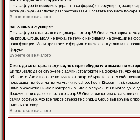
Кой е създал тази форум система?
Този софтуер (в немодифицираната си форма) е продуциран, разпрост
може да бъде безплатно разпространяван. Посетете връзката по-горе з
Върнете се в началото
Защо няма X функция?
Този софтуер е написан и лицензиран от phpBB Group. Ако вярвате, че
на phpBB Group. Моля не пускайте теми с изисквания на функции на фор
нови функции. Моля претърсете форумите ни за евентуалната ни позиц
форуми.
Върнете се в началото
С кого да се свържа в случай, че открия обидни или незаконни мате
Би трябвало да се свържете с администраторите на форумите. Ако не мо
обърнете. Ако отново не получите отговор, обърнете се към собственика
помещават на безплатна услуга (като yahoo, free.fr, f2s.com, т.н.), свъ
няма абсолютно никакъв контрол и в никакъв случай не би могла да бъд
безсмислено е да се свързвате с phpBB Group във връзка с всякакви лег
самия софтуер. Ако все пак се свържете с phpBB Group във връзка с пр
никакъв отговор.
Върнете се в началото