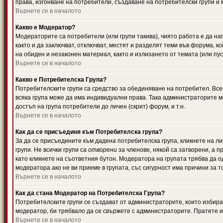
права, изгонване на потребители, създаване на потребителски групи и м
Върнете се в началото
Какво е Модератор?
Модераторите са потребители (или групи такива), чиято работа е да н
както и да заключват, отключват, местят и разделят теми във форума, к
на обиден и незаконен материал, както и излизането от темата (или пус
Върнете се в началото
Какво е Потребителска Група?
Потребителските групи са средство за обединяване на потребител. Всек
всяка група може да има индивидуални права. Така администраторите м
достъп на група потребители до личен (скрит) форум, и т.н.
Върнете се в началото
Как да се присъединя към Потребителска група?
За да се присъедините към дадена потребителска група, кликнете на л
групи. Не всички групи са
отворени
за членове, някой са затворени, а п
като кликнете на съответния бутон. Модератора на групата трябва да о
модератора ако не ви приеме в групата, със сигурност има причини за т
Върнете се в началото
Как да стана Модератор на Потребителска Група?
Потребителските групи се създават от администраторите, които избират
модератор, би трябвало да се свържете с администраторите. Пратете
Върнете се в началото