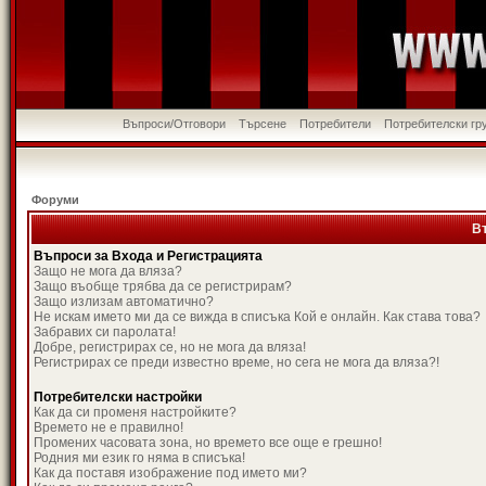
Въпроси/Отговори
Търсене
Потребители
Потребителски гр
Форуми
В
Въпроси за Входа и Регистрацията
Защо не мога да вляза?
Защо въобще трябва да се регистрирам?
Защо излизам автоматично?
Не искам името ми да се вижда в списъка Кой е онлайн. Как става това?
Забравих си паролата!
Добре, регистрирах се, но не мога да вляза!
Регистрирах се преди известно време, но сега не мога да вляза?!
Потребителски настройки
Как да си променя настройките?
Времето не е правилно!
Промених часовата зона, но времето все още е грешно!
Родния ми език го няма в списъка!
Как да поставя изображение под името ми?