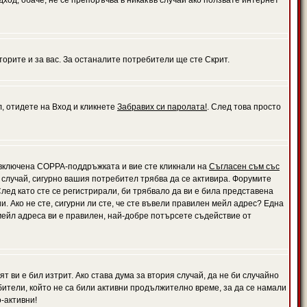
дход, обаче, не се препоръчва в никакъв случай ако ползвате интернет
орите и за вас. За останалите потребители ще сте Скрит.
л, отидете на Вход и кликнете
Забравих си паролата!
. След това просто
е включена COPPA-поддръжката и вие сте кликнали на
Съгласен съм със
я случай, сигурно вашия потребител трябва да се активира. Форумите
лед като сте се регистрирали, би трябвало да ви е била представена
 Ако не сте, сигурни ли сте, че сте въвели правилен мейл адрес? Една
 мейл адреса ви е правилен, най-добре потърсете съдействие от
 ви е бил изтрит. Ако става дума за втория случай, да не би случайно
тели, който не са били активни продължително време, за да се намали
-активни!