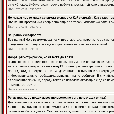
Искам да влизам автоматично с всяко посещение
когато влизате, фору
от клуб, кафе, библиотека и прочие публични места, тъй като е възможн
Върнете се в началото
Не искам името ми да се вижда в списъка Кой е онлайн. Как става то
Във вашия профил има специална опция за това:
Скриване на вашия о
Върнете се в началото
Забравих си паролата!
Без паника! Не е възможно да получите старата си парола, но за сметка
следвайте инструкциите и ще получите нова парола за нула време!
Върнете се в началото
Добре, регистрирах се, но не мога да вляза!
Първо проверете дали сте въвели правилно името и паролата си. Ако те
тези условия и възрастта ми е
под
13 години
при регистрацията тогава т
могат да бъдат настроени така, че да се налага всички нови регистрац
информация дали е необходима активация на потребителя. В случай, че 
от основните причини, поради които се използва активация е да се нам
администраторите.
Върнете се в началото
Регистрирах се преди известно време, но сега не мога да вляза?!
Двете най-вероятни причини за това са: въвели сте неправилни име и па
да не сте писали нищо по форумите за дълго време? Нормална практик
размера на базата данни. Свържете се с администраторите за информац