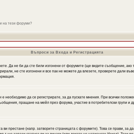
ли на тези форуми?
Въпроси за Входа и Регистрацията
зете. Да не би да сте били изгонени от форумите (ще видите съобщение, ако т
трирали, не сте изгонени и все пак не можете да влезете, проверете дали въ
ормация.
 е необходимо да се регистрирате, за да пускате мнения. При всички положе
 съобщения, пращане на мейл през форума, участие в потребителски групи и д
та ви престане (напр. затворите страницата с форумите). Това се прави, за да