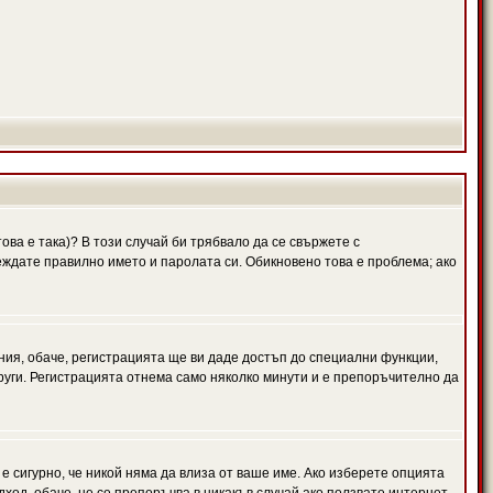
ова е така)? В този случай би трябвало да се свържете с
веждате правилно името и паролата си. Обикновено това е проблема; ако
ния, обаче, регистрацията ще ви даде достъп до специални функции,
руги. Регистрацията отнема само няколко минути и е препоръчително да
 е сигурно, че никой няма да влиза от ваше име. Ако изберете опцията