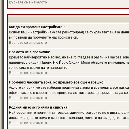
Върнете се в началото
Как да си променя настройките?
Всички ваши настройки (ако сте регистриран) се съхраняват в база данн
ви позволи да промените настройките си.
Върнете се в началото
Времето не е правилно!
Времето най-вероятно е точно, но вие го гледате в различна часова зон
например Лондон, Париж, Ню Йорк, Сидни. Моля обърнете внимание, че ч
точно сега е време да го направите!
Върнете се в началото
Промених часовата зона, но времето все още е грешно!
Ако сте сигурни, че сте избрали правилната зона и времената все пак с
ефект, така че е вероятно по време на летните месеци времената да се 
Върнете се в началото
Родния ми език го няма в списъка!
Най-вероятните причини за това са: администраторите не е инсталрал 
инсталират, а ако няма и вие имате желание, можете да създадете так
Върнете се в началото