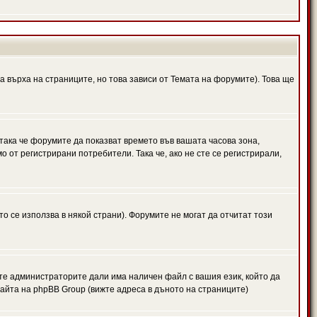
а върха на страниците, но това зависи от Темата на форумите). Това ще
 така че форумите да показват времето във вашата часова зона,
 от регистрирани потребители. Така че, ако не сте се регистрирали,
то се използва в някой страни). Форумите не могат да отчитат този
те администраторите дали има наличен файл с вашия език, който да
айта на phpBB Group (вижте адреса в дъното на страниците)