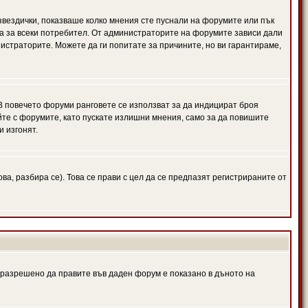
 звездички, показваше колко мнения сте пуснали на форумите или пък
чна за всеки потребител. От администраторите на форумите зависи дали
нистраторите. Можете да ги попитате за причините, но ви гарантираме,
 В повечето форуми ранговете се използват за да индицират броя
йте с форумите, като пускате излишни мнения, само за да повишите
и изгонят.
, разбира се). Това се прави с цел да се предпазят регистрираните от
е разрешено да правите във даден форум е показано в дъното на