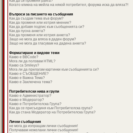
Как да си променя ранга?
Когато кликна на мейла на някой потребител, форума иска да вляза?!
Въпроси за писането на съобщения
Как да създам тема във форум?
Как да променя или изтрия мнение?
Как да добавя подпис към съобщенията си?
Как да пусна анкета?
Как да променя или изтрия анкета?
Защо не мога да вляза в даден форум?
Защо не мога да гласувам на дадена анкета?
Форматиране и видове теми
Какво е BBCode?
Мога ли да ползвам HTML?
Какво са Smileys?
Мога ли да прилагам картинки към съобщенията си?
Какво е СЪОБЩЕНИЕ?
Какво е Важна Тема?
Какво е Заключена тема?
Потребителски нива и групи
Какво е Администратор?
Какво е Модератор?
Какво е Потребителска Група?
Как да се присъединя към Потребителска група?
Как да стана Модератор на Потребителска Група?
Лични съобщения
не мога да изпращам лични съобщения!
Получавам нежелани лични съобщения!