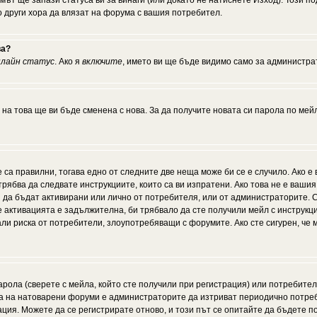
мът ще запази статуса ви за винаги (или докато не натиснете Изход). Този по
о други хора да влязат на форума с вашия потребител.
ва?
нлайн статус
. Ако я
включите
, името ви ще бъде видимо само за администрат
 на това ще ви бъде сменена с нова. За да получите новата си парола по мей
 са правилни, тогава едно от следните две неща може би се е случило. Ако 
рябва да следвате инструкциите, които са ви изпратени. Ако това не е ваши
ии да бъдат активирани или лично от потребителя, или от администраторите. С
активацията е задължителна, би трябвало да сте получили мейл с инструкции.
али риска от потребители, злоупотребяващи с форумите. Ако сте сигурен, че
рола (сверете с мейла, който сте получили при регистрация) или потребителят
а на натоварени форуми е администраторите да изтриват периодично потреби
ия. Можете да се регистрирате отново, и този път се опитайте да бъдете по