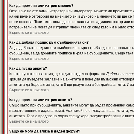
Как да променя или изтрия мнение?
Освен ако не сте администратор или модератор, можете да променяте 
някой вече е отговорил на мнението ви, в дъното на мнението ви ще се 
не ви показва. Този текст няма да се показва и ако администратор ил
потребители не могат да изтриват мненията си след като им е било отг
Върнете се в началото
Как да добавя подпис към съобщенията си?
За да добавите подпис към съобщение, първо трябва да си направите т
съобщение, за да добавите подписа в края на съобщението. Също така
Върнете се в началото
Как да пусна анкета?
Когато пускате нова тема, ще видите отделна форма за
Добавяне на ан
Трябва да въведете заглавие на анкетата и поне два възможни отговора
анкетата да бъде активна, като 0 ще резултира в безкрайна анкета. Им
Върнете се в началото
Как да променя или изтрия анкета?
Също както при съобщенията, анкетите могат да бъдат променяни само 
първото мнение в дадена тема). Ако никой не е гласувал на анкетата, 
анкетата. Това е предпазна мярка срещу хора, злоупотребяващи с анке
Върнете се в началото
Защо не мога да вляза в даден форум?