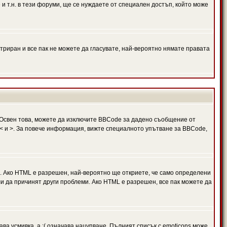
и т.н. в тези форуми, ще се нуждаете от специален достъп, който може
триран и все пак не можете да гласувате, най-вероятно нямате правата
Освен това, можете да изключите BBCode за дадено съобщение от
 в < и >. За повече информация, вижте специалното упътване за BBCode,
. Ако HTML е разрешен, най-вероятно ще откриете, че само определени
и да причинят други проблеми. Ако HTML е разрешен, все пак можете да
ава усмивка, а :( означава нацупване. Пълният списък с emoticons може