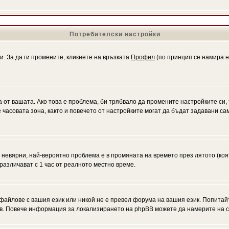
Потребителски настройки
и. За да ги промените, кликнете на връзката
Профил
(по принцип се намира н
а от вашата. Ако това е проблема, би трябвало да промените настройките си,
асовата зона, както и повечето от настройките могат да бъдат задавани само
а невярни, най-вероятно проблема е в промяната на времето през лятото (коя
различават с 1 час от реалното местно време.
файлове с вашия език или никой не е превел форума на вашия език. Попитай
ъв. Повече информация за локализирането на phpBB можете да намерите на с