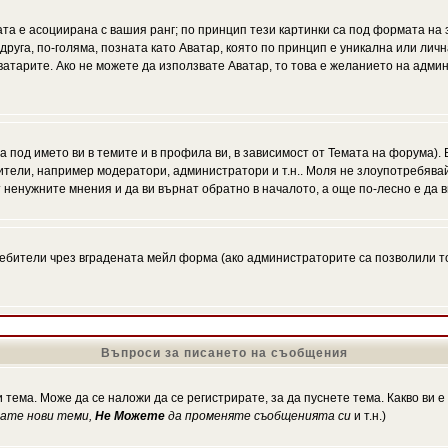
ата е асоциирана с вашия ранг; по принцип тези картинки са под формата на
 друга, по-голяма, позната като Аватар, която по принцип е уникална или ли
Аватарите. Ако не можете да използвате Аватар, то това е желанието на адми
а под името ви в темите и в профила ви, в зависимост от Темата на форума).
ители, например модератори, администратори и т.н.. Моля не злоупотребява
 ненужните мнения и да ви върнат обратно в началото, а още по-лесно е да в
!
бители чрез вградената мейл форма (ако администраторите са позволили това
Въпроси за писането на съобщения
 тема. Може да се наложи да се регистрирате, за да пуснете тема. Какво ви 
кате нови теми,
Не Можете
да променяте съобщенията си
и т.н.)