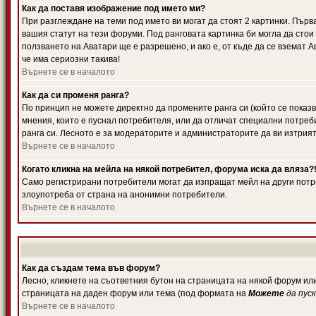
Как да поставя изображение под името ми?
При разглеждане на теми под името ви могат да стоят 2 картинки. Първ
вашия статут на тези форуми. Под ранговата картинка би могла да стои
ползването на Аватари ще е разрешено, и ако е, от къде да се вземат 
че има сериозни такива!
Върнете се в началото
Как да си променя ранга?
По принцип не можете директно да промените ранга си (който се показв
мнения, които е пуснал потребителя, или да отличат специални потреб
ранга си. Лесното е за модераторите и администраторите да ви изтрият
Върнете се в началото
Когато кликна на мейла на някой потребител, форума иска да вляза?
Само регистрирани потребители могат да изпращат мейл на други потре
злоупотреба от страна на анонимни потребители.
Върнете се в началото
Как да създам тема във форум?
Лесно, кликнете на съответния бутон на страницата на някой форум или
страницата на даден форум или тема (под формата на
Можете
да пус
Върнете се в началото