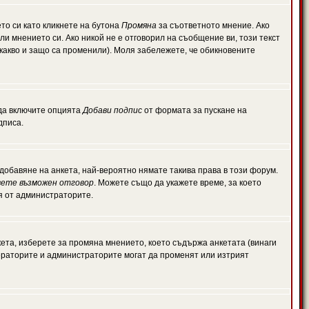
то си като кликнете на бутона
Промяна
за съответното мнение. Ако
или мнението си. Ако никой не е отговорил на съобщение ви, този текст
какво и защо са променили). Моля забележете, че обикновените
 да включите опцията
Добави подпис
от формата за пускане на
дписа.
обавяне на анкета, най-вероятно нямате такива права в този форум.
ете възможен отговор
. Можете също да укажете време, за което
ля от администраторите.
ета, изберете за промяна мнението, което съдържа анкетата (винаги
дераторите и администраторите могат да променят или изтрият