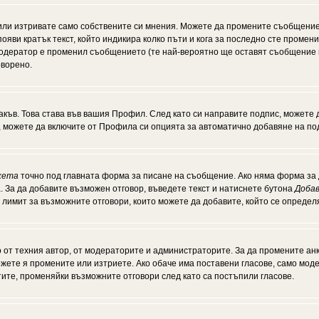
или изтривате само собствените си мнения. Можете да промените съобщение
появи кратък текст, който индикира колко пъти и кога за последно сте промен
и модератор е променил съобщението (те най-вероятно ще оставят съобщение 
оворено.
акъв. Това става във вашия Профил. След като си направите подпис, можете
, можете да включите от Профила си опцията за автоматично добавяне на по
кета
точно под главната форма за писане на съобщение. Ако няма форма за д
. За да добавите възможен отговор, въведете текст и натиснете бутона
Добав
а лимит за възможните отговори, които можете да добавите, който се опреде
от техния автор, от модераторите и администраторите. За да промените анк
можете я промените или изтриете. Ако обаче има поставени гласове, само мо
тите, променяйки възможните отговори след като са постъпили гласове.