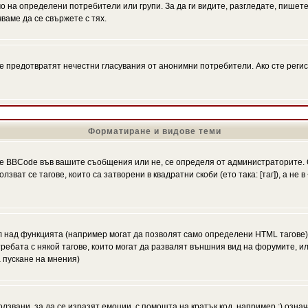
на определени потребители или групи. За да ги видите, разгледате, пишете 
аме да се свържете с тях.
се предотвратят нечестни гласувания от анонимни потребители. Ако сте регис
Форматиране и видове теми
 BBCode във вашите съобщения или не, се определя от администраторите. 
ат се тагове, които са затворени в квадратни скоби (ето така: [таг]), а не
л над функцията (например могат да позволят само определени HTML тагове)
ебата с някой тагове, които могат да развалят външния вид на форумите, ил
 пускане на мнения)
олзвани, за да се изразят емоции, с помощта на кратък код, например :) означ