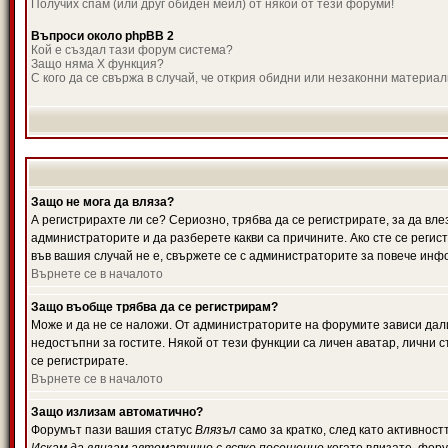
Получих спам (или друг обиден мейл) от някой от тези форуми!
Въпроси около phpBB 2
Кой е създал тази форум система?
Защо няма X функция?
С кого да се свържа в случай, че открия обидни или незаконни материа
Защо не мога да вляза?
А регистрирахте ли се? Сериозно, трябва да се регистрирате, за да вле
администраторите и да разберете какви са причините. Ако сте се регис
във вашия случай не е, свържете се с администраторите за повече инф
Върнете се в началото
Защо въобще трябва да се регистрирам?
Може и да не се наложи. От администраторите на форумите зависи дали
недостъпни за гостите. Някой от тези функции са личен аватар, лични
се регистрирате.
Върнете се в началото
Защо излизам автоматично?
Форумът пази вашия статус
Влязъл
само за кратко, след като активност