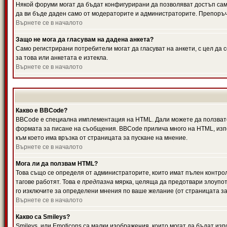
Някой форуми могат да бъдат конфигурирани да позволяват достъп само 
да ви бъде даден само от модераторите и администраторите. Препоръчв
Върнете се в началото
Защо не мога да гласувам на дадена анкета?
Само регистрирани потребители могат да гласуват на анкети, с цел да 
за това или анкетата е изтекла.
Върнете се в началото
Какво е BBCode?
BBCode е специална имплементация на HTML. Дали можете да ползвате
формата за писане на съобщения. BBCode прилича много на HTML, използв
към което има връзка от страницата за пускане на мнение.
Върнете се в началото
Мога ли да ползвам HTML?
Това също се определя от администраторите, които имат пълен контро
тагове работят. Това е
предпазна
мярка, целяща да предотвари злоупотр
го изключите за определени мнения по ваше желание (от страницата за
Върнете се в началото
Какво са Smileys?
Smileys, или Emoticons са малки изображения, които могат да бъдат изп