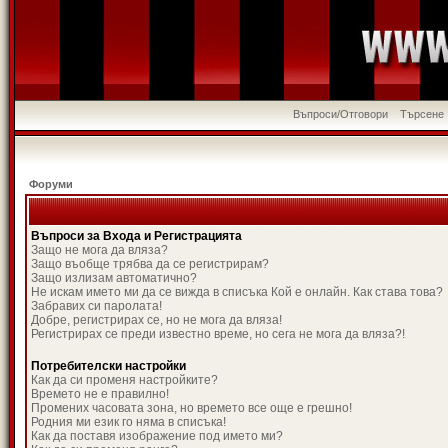
Въпроси/Отговори
Търсене
Форуми
Въпроси за Входа и Регистрацията
Защо не мога да вляза?
Защо въобще трябва да се регистрирам?
Защо излизам автоматично?
Не искам името ми да се вижда в списъка Кой е онлайн. Как става това?
Забравих си паролата!
Добре, регистрирах се, но не мога да вляза!
Регистрирах се преди известно време, но сега не мога да вляза?!
Потребителски настройки
Как да си променя настройките?
Времето не е правилно!
Промених часовата зона, но времето все още е грешно!
Родния ми език го няма в списъка!
Как да поставя изображение под името ми?