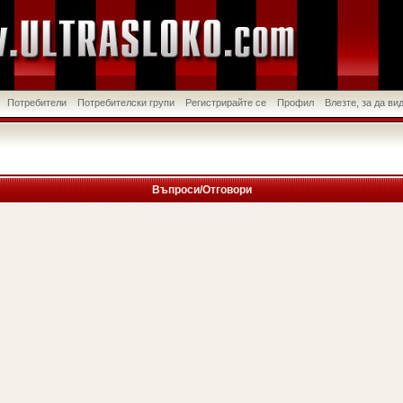
Потребители
Потребителски групи
Регистрирайте се
Профил
Влезте, за да в
Въпроси/Отговори