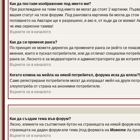
Как да поставя изображение под името ми?
При разглеждане на теми под името ви могат да стоят 2 картинки. Първ
вашия статут на тези форуми. Под ранговата картинка би могла да стои
ползването на Аватари ще е разрешено, и ако е, от къде да се вземат 
че има сериозни такива!
Върнете се в началото
Как да си променя ранга?
По принцип не можете директно да промените ранга си (който се показв
мнения, които е пуснал потребителя, или да отличат специални потреб
ранга си. Лесното е за модераторите и администраторите да ви изтрият
Върнете се в началото
Когато кликна на мейла на някой потребител, форума иска да вляза?
Само регистрирани потребители могат да изпращат мейл на други потре
злоупотреба от страна на анонимни потребители.
Върнете се в началото
Как да създам тема във форум?
Лесно, кликнете на съответния бутон на страницата на някой форум или
страницата на даден форум или тема (под формата на
Можете
да пус
Върнете се в началото