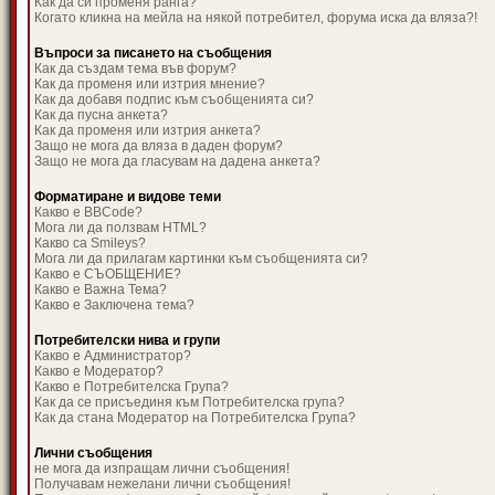
Как да си променя ранга?
Когато кликна на мейла на някой потребител, форума иска да вляза?!
Въпроси за писането на съобщения
Как да създам тема във форум?
Как да променя или изтрия мнение?
Как да добавя подпис към съобщенията си?
Как да пусна анкета?
Как да променя или изтрия анкета?
Защо не мога да вляза в даден форум?
Защо не мога да гласувам на дадена анкета?
Форматиране и видове теми
Какво е BBCode?
Мога ли да ползвам HTML?
Какво са Smileys?
Мога ли да прилагам картинки към съобщенията си?
Какво е СЪОБЩЕНИЕ?
Какво е Важна Тема?
Какво е Заключена тема?
Потребителски нива и групи
Какво е Администратор?
Какво е Модератор?
Какво е Потребителска Група?
Как да се присъединя към Потребителска група?
Как да стана Модератор на Потребителска Група?
Лични съобщения
не мога да изпращам лични съобщения!
Получавам нежелани лични съобщения!