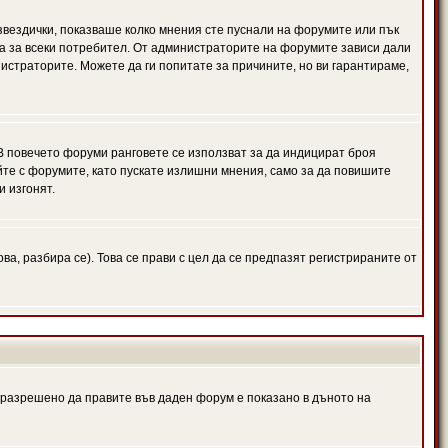
 звездички, показваше колко мнения сте пуснали на форумите или пък
чна за всеки потребител. От администраторите на форумите зависи дали
нистраторите. Можете да ги попитате за причините, но ви гарантираме,
 В повечето форуми ранговете се използват за да индицират броя
йте с форумите, като пускате излишни мнения, само за да повишите
и изгонят.
, разбира се). Това се прави с цел да се предпазят регистрираните от
е разрешено да правите във даден форум е показано в дъното на