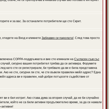
дход, обаче, не се препоръчва в никакъв случай ако ползвате интернет
орите и за вас. За останалите потребители ще сте Скрит.
л, отидете на Вход и кликнете
Забравих си паролата!
. След това просто
е включена COPPA-поддръжката и вие сте кликнали на
Съгласен съм със
я случай, сигурно вашия потребител трябва да се активира. Форумите
лед като сте се регистрирали, би трябвало да ви е била представена
 Ако не сте, сигурни ли сте, че сте въвели правилен мейл адрес? Една
 мейл адреса ви е правилен, най-добре потърсете съдействие от
 ви е бил изтрит. Ако става дума за втория случай, да не би случайно
тели, който не са били активни продължително време, за да се намали
-активни!