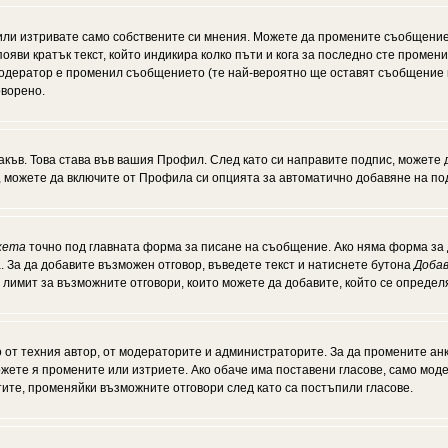
или изтривате само собствените си мнения. Можете да промените съобщение
появи кратък текст, който индикира колко пъти и кога за последно сте промен
и модератор е променил съобщението (те най-вероятно ще оставят съобщение 
оворено.
акъв. Това става във вашия Профил. След като си направите подпис, можете
, можете да включите от Профила си опцията за автоматично добавяне на по
кета
точно под главната форма за писане на съобщение. Ако няма форма за д
. За да добавите възможен отговор, въведете текст и натиснете бутона
Добав
а лимит за възможните отговори, които можете да добавите, който се опреде
от техния автор, от модераторите и администраторите. За да промените анк
можете я промените или изтриете. Ако обаче има поставени гласове, само мо
тите, променяйки възможните отговори след като са постъпили гласове.