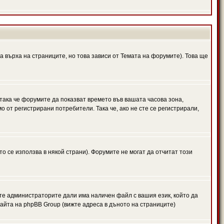
а върха на страниците, но това зависи от Темата на форумите). Това ще
 така че форумите да показват времето във вашата часова зона,
 от регистрирани потребители. Така че, ако не сте се регистрирали,
то се използва в някой страни). Форумите не могат да отчитат този
те администраторите дали има наличен файл с вашия език, който да
айта на phpBB Group (вижте адреса в дъното на страниците)