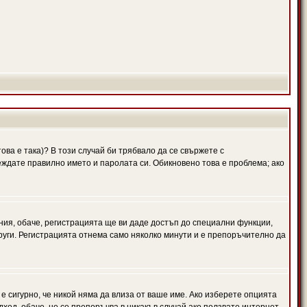
ова е така)? В този случай би трябвало да се свържете с
веждате правилно името и паролата си. Обикновено това е проблема; ако
ния, обаче, регистрацията ще ви даде достъп до специални функции,
руги. Регистрацията отнема само няколко минути и е препоръчително да
 е сигурно, че никой няма да влиза от ваше име. Ако изберете опцията