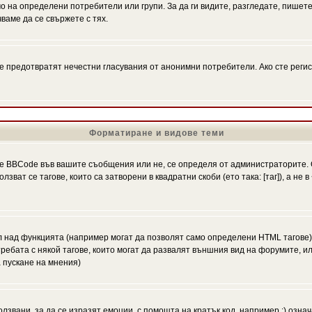
на определени потребители или групи. За да ги видите, разгледате, пишете 
аме да се свържете с тях.
се предотвратят нечестни гласувания от анонимни потребители. Ако сте регис
Форматиране и видове теми
 BBCode във вашите съобщения или не, се определя от администраторите. 
ат се тагове, които са затворени в квадратни скоби (ето така: [таг]), а не
л над функцията (например могат да позволят само определени HTML тагове)
ебата с някой тагове, които могат да развалят външния вид на форумите, ил
 пускане на мнения)
олзвани, за да се изразят емоции, с помощта на кратък код, например :) означ