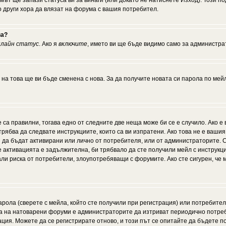
мът ще запази статуса ви за винаги (или докато не натиснете Изход). Този по
о други хора да влязат на форума с вашия потребител.
ва?
нлайн статус
. Ако я
включите
, името ви ще бъде видимо само за администрат
 на това ще ви бъде сменена с нова. За да получите новата си парола по мей
 са правилни, тогава едно от следните две неща може би се е случило. Ако 
рябва да следвате инструкциите, които са ви изпратени. Ако това не е ваши
ии да бъдат активирани или лично от потребителя, или от администраторите. С
активацията е задължителна, би трябвало да сте получили мейл с инструкции.
али риска от потребители, злоупотребяващи с форумите. Ако сте сигурен, че
рола (сверете с мейла, който сте получили при регистрация) или потребителят
а на натоварени форуми е администраторите да изтриват периодично потреби
ия. Можете да се регистрирате отново, и този път се опитайте да бъдете по