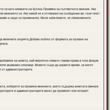
то си като кликнете на бутона
Промяна
за съответното мнение. Ако
или мнението си. Ако никой не е отговорил на съобщение ви, този текст
какво и защо са променили). Моля забележете, че обикновените
 да включите опцията
Добави подпис
от формата за пускане на
дписа.
обавяне на анкета, най-вероятно нямате такива права в този форум.
ете възможен отговор
. Можете също да укажете време, за което
ля от администраторите.
ета, изберете за промяна мнението, което съдържа анкетата (винаги
дераторите и администраторите могат да променят или изтрият