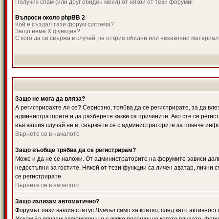
Получих спам (или друг обиден мейл) от някой от тези форуми!
Въпроси около phpBB 2
Кой е създал тази форум система?
Защо няма X функция?
С кого да се свържа в случай, че открия обидни или незаконни материа
Защо не мога да вляза?
А регистрирахте ли се? Сериозно, трябва да се регистрирате, за да вле
администраторите и да разберете какви са причините. Ако сте се регис
във вашия случай не е, свържете се с администраторите за повече инф
Върнете се в началото
Защо въобще трябва да се регистрирам?
Може и да не се наложи. От администраторите на форумите зависи дали
недостъпни за гостите. Някой от тези функции са личен аватар, лични
се регистрирате.
Върнете се в началото
Защо излизам автоматично?
Форумът пази вашия статус
Влязъл
само за кратко, след като активност