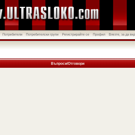
Потребители
Потребителски групи
Регистрирайте се
Профил
Влезте, за да в
Въпроси/Отговори