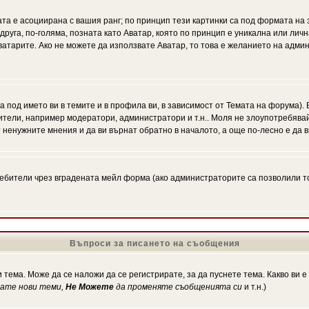
ата е асоциирана с вашия ранг; по принцип тези картинки са под формата на
 друга, по-голяма, позната като Аватар, която по принцип е уникална или ли
Аватарите. Ако не можете да използвате Аватар, то това е желанието на адми
а под името ви в темите и в профила ви, в зависимост от Темата на форума).
ители, например модератори, администратори и т.н.. Моля не злоупотребява
 ненужните мнения и да ви върнат обратно в началото, а още по-лесно е да в
!
бители чрез вградената мейл форма (ако администраторите са позволили това
Въпроси за писането на съобщения
 тема. Може да се наложи да се регистрирате, за да пуснете тема. Какво ви 
кате нови теми,
Не Можете
да променяте съобщенията си
и т.н.)