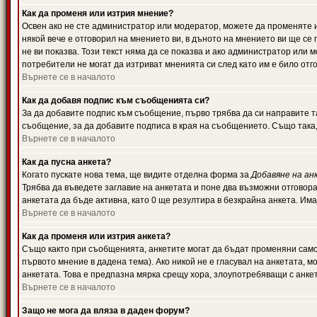
Как да променя или изтрия мнение?
Освен ако не сте администратор или модератор, можете да променяте 
някой вече е отговорил на мнението ви, в дъното на мнението ви ще се 
не ви показва. Този текст няма да се показва и ако администратор ил
потребители не могат да изтриват мненията си след като им е било отг
Върнете се в началото
Как да добавя подпис към съобщенията си?
За да добавите подпис към съобщение, първо трябва да си направите т
съобщение, за да добавите подписа в края на съобщението. Също така
Върнете се в началото
Как да пусна анкета?
Когато пускате нова тема, ще видите отделна форма за
Добавяне на ан
Трябва да въведете заглавие на анкетата и поне два възможни отговора
анкетата да бъде активна, като 0 ще резултира в безкрайна анкета. Им
Върнете се в началото
Как да променя или изтрия анкета?
Също както при съобщенията, анкетите могат да бъдат променяни само 
първото мнение в дадена тема). Ако никой не е гласувал на анкетата, 
анкетата. Това е предпазна мярка срещу хора, злоупотребяващи с анке
Върнете се в началото
Защо не мога да вляза в даден форум?