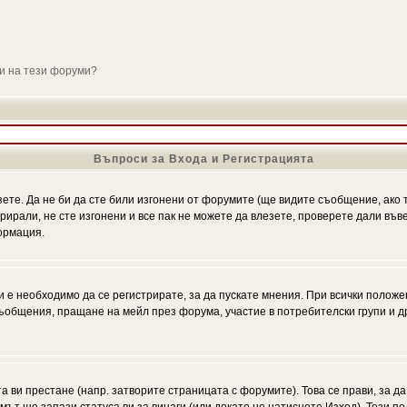
ли на тези форуми?
Въпроси за Входа и Регистрацията
зете. Да не би да сте били изгонени от форумите (ще видите съобщение, ако т
трирали, не сте изгонени и все пак не можете да влезете, проверете дали въ
ормация.
 е необходимо да се регистрирате, за да пускате мнения. При всички положе
 съобщения, пращане на мейл през форума, участие в потребителски групи и д
та ви престане (напр. затворите страницата с форумите). Това се прави, за да