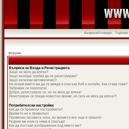
Въпроси/Отговори
Търсене
Форуми
Въпроси за Входа и Регистрацията
Защо не мога да вляза?
Защо въобще трябва да се регистрирам?
Защо излизам автоматично?
Не искам името ми да се вижда в списъка Кой е онлайн. Как става това?
Забравих си паролата!
Добре, регистрирах се, но не мога да вляза!
Регистрирах се преди известно време, но сега не мога да вляза?!
Потребителски настройки
Как да си променя настройките?
Времето не е правилно!
Промених часовата зона, но времето все още е грешно!
Родния ми език го няма в списъка!
Как да поставя изображение под името ми?