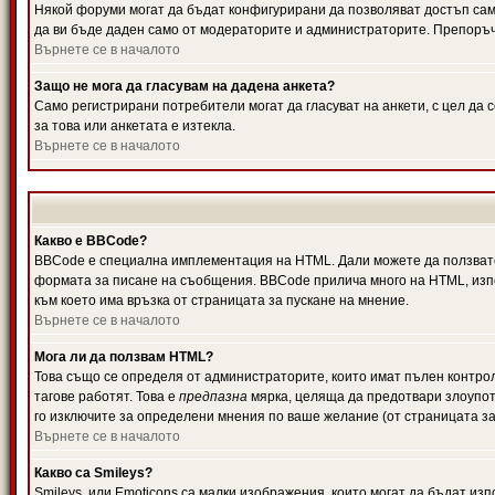
Някой форуми могат да бъдат конфигурирани да позволяват достъп само 
да ви бъде даден само от модераторите и администраторите. Препоръчв
Върнете се в началото
Защо не мога да гласувам на дадена анкета?
Само регистрирани потребители могат да гласуват на анкети, с цел да 
за това или анкетата е изтекла.
Върнете се в началото
Какво е BBCode?
BBCode е специална имплементация на HTML. Дали можете да ползвате
формата за писане на съобщения. BBCode прилича много на HTML, използв
към което има връзка от страницата за пускане на мнение.
Върнете се в началото
Мога ли да ползвам HTML?
Това също се определя от администраторите, които имат пълен контро
тагове работят. Това е
предпазна
мярка, целяща да предотвари злоупотр
го изключите за определени мнения по ваше желание (от страницата за
Върнете се в началото
Какво са Smileys?
Smileys, или Emoticons са малки изображения, които могат да бъдат изп