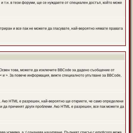
и т.н. в тези форуми, ще се нуждаете от специален достъп, който може
триран и все пак не можете да гласувате, най-вероятно нямате правата
Освен това, можете да изключите BBCode за дадено съобщение от
 в < и >. За повече информация, вижте специалното упътване за BBCode,
. Ако HTML е разрешен, най-вероятно ще откриете, че само определени
и да причинят други проблеми. Ако HTML е разрешен, все пак можете да
ава усмивка, а :( означава нацупване. Пълният списък с emoticons може