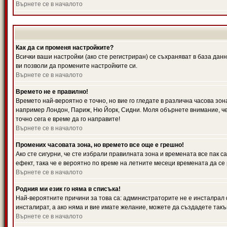
Върнете се в началото
Как да си променя настройките?
Всички ваши настройки (ако сте регистриран) се съхраняват в база данн
ви позволи да промените настройките си.
Върнете се в началото
Времето не е правилно!
Времето най-вероятно е точно, но вие го гледате в различна часова зон
например Лондон, Париж, Ню Йорк, Сидни. Моля обърнете внимание, че ч
точно сега е време да го направите!
Върнете се в началото
Промених часовата зона, но времето все още е грешно!
Ако сте сигурни, че сте избрали правилната зона и времената все пак с
ефект, така че е вероятно по време на летните месеци времената да се 
Върнете се в началото
Родния ми език го няма в списъка!
Най-вероятните причини за това са: администраторите не е инсталрал 
инсталират, а ако няма и вие имате желание, можете да създадете так
Върнете се в началото