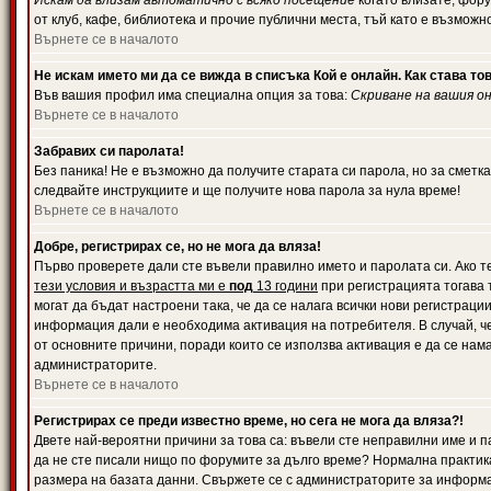
Искам да влизам автоматично с всяко посещение
когато влизате, фору
от клуб, кафе, библиотека и прочие публични места, тъй като е възможн
Върнете се в началото
Не искам името ми да се вижда в списъка Кой е онлайн. Как става то
Във вашия профил има специална опция за това:
Скриване на вашия о
Върнете се в началото
Забравих си паролата!
Без паника! Не е възможно да получите старата си парола, но за сметка
следвайте инструкциите и ще получите нова парола за нула време!
Върнете се в началото
Добре, регистрирах се, но не мога да вляза!
Първо проверете дали сте въвели правилно името и паролата си. Ако те
тези условия и възрастта ми е
под
13 години
при регистрацията тогава т
могат да бъдат настроени така, че да се налага всички нови регистрац
информация дали е необходима активация на потребителя. В случай, че 
от основните причини, поради които се използва активация е да се нам
администраторите.
Върнете се в началото
Регистрирах се преди известно време, но сега не мога да вляза?!
Двете най-вероятни причини за това са: въвели сте неправилни име и па
да не сте писали нищо по форумите за дълго време? Нормална практик
размера на базата данни. Свържете се с администраторите за информац