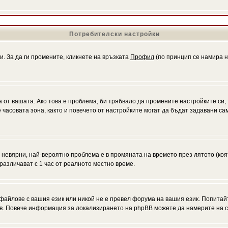
Потребителски настройки
и. За да ги промените, кликнете на връзката
Профил
(по принцип се намира н
а от вашата. Ако това е проблема, би трябвало да промените настройките си,
асовата зона, както и повечето от настройките могат да бъдат задавани само
а невярни, най-вероятно проблема е в промяната на времето през лятото (коя
различават с 1 час от реалното местно време.
файлове с вашия език или никой не е превел форума на вашия език. Попитай
ъв. Повече информация за локализирането на phpBB можете да намерите на с