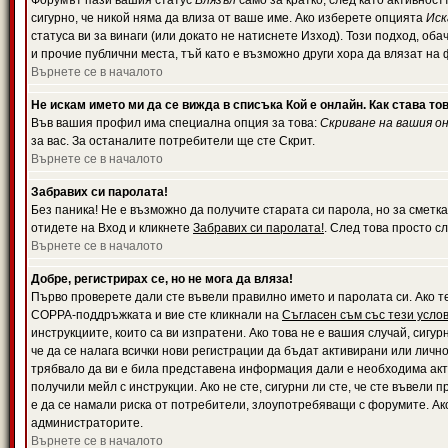
Форумът пази вашия статус
Влязъл
само за кратко, след като активност
сигурно, че никой няма да влиза от ваше име. Ако изберете опцията
Иск
статуса ви за винаги (или докато не натиснете Изход). Този подход, оба
и прочие публични места, тъй като е възможно други хора да влязат на
Върнете се в началото
Не искам името ми да се вижда в списъка Кой е онлайн. Как става то
Във вашия профил има специална опция за това:
Скриване на вашия о
за вас. За останалите потребители ще сте Скрит.
Върнете се в началото
Забравих си паролата!
Без паника! Не е възможно да получите старата си парола, но за сметка
отидете на Вход и кликнете
Забравих си паролата!
. След това просто с
Върнете се в началото
Добре, регистрирах се, но не мога да вляза!
Първо проверете дали сте въвели правилно името и паролата си. Ако те
COPPA-поддръжката и вие сте кликнали на
Съгласен съм със тези усло
инструкциите, които са ви изпратени. Ако това не е вашия случай, сигу
че да се налага всички нови регистрации да бъдат активирани или личн
трябвало да ви е била представена информация дали е необходима акти
получили мейл с инструкции. Ако не сте, сигурни ли сте, че сте въвели
е да се намали риска от потребители, злоупотребяващи с форумите. Ако
администраторите.
Върнете се в началото