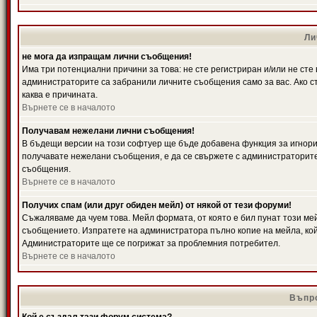
Ли
не мога да изпращам лични съобщения!
Има три потенциални причини за това: не сте регистриран и/или не ст
администраторите са забранили личните съобщения само за вас. Ако ст
каква е причината.
Върнете се в началото
Получавам нежелани лични съобщения!
В бъдещи версии на този софтуер ще бъде добавена функция за игнорира
получавате нежелани съобщения, е да се свържете с администраторите
съобщения.
Върнете се в началото
Получих спам (или друг обиден мейл) от някой от тези форуми!
Съжаляваме да чуем това. Мейл формата, от която е бил пунат този ме
съобщението. Изпратете на администратора пълно копие на мейла, кой
Администраторите ще се погрижат за проблемния потребител.
Върнете се в началото
Въпро