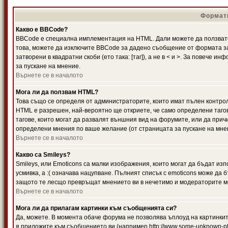
Формати
Какво е BBCode?
BBCode е специална имплементация на HTML. Дали можете да ползвате
това, можете да изключите BBCode за дадено съобщение от формата за
затворени в квадратни скоби (ето така: [таг]), а не в < и >. За повече
за пускане на мнение.
Върнете се в началото
Мога ли да ползвам HTML?
Това също се определя от администраторите, които имат пълен контро
HTML е разрешен, най-вероятно ще откриете, че само определени тагов
тагове, които могат да развалят външния вид на форумите, или да прич
определени мнения по ваше желание (от страницата за пускане на мне
Върнете се в началото
Какво са Smileys?
Smileys, или Emoticons са малки изображения, които могат да бъдат изп
усмивка, а :( означава нацупване. Пълният списък с emoticons може да б
защото те лесщо превръщат мнението ви в нечетимо и модераторите мо
Върнете се в началото
Мога ли да прилагам картинки към съобщенията си?
Да, можете. В момента обаче форума не позволява ъплоуд на картинките
я приложите към съобщението ви (например http://www.some-unknown-pla