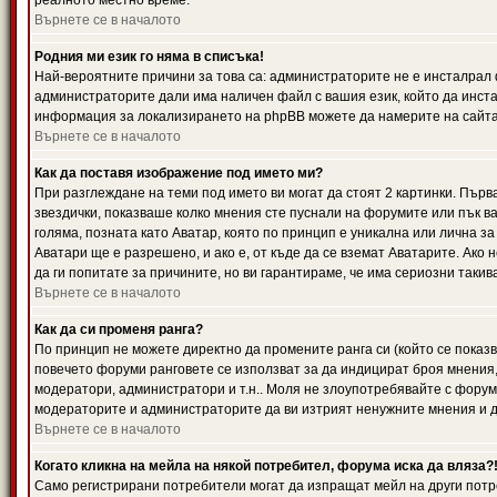
реалното местно време.
Върнете се в началото
Родния ми език го няма в списъка!
Най-вероятните причини за това са: администраторите не е инсталрал 
администраторите дали има наличен файл с вашия език, който да инста
информация за локализирането на phpBB можете да намерите на сайта 
Върнете се в началото
Как да поставя изображение под името ми?
При разглеждане на теми под името ви могат да стоят 2 картинки. Първ
звездички, показваше колко мнения сте пуснали на форумите или пък ва
голяма, позната като Аватар, която по принцип е уникална или лична 
Аватари ще е разрешено, и ако е, от къде да се вземат Аватарите. Ако
да ги попитате за причините, но ви гарантираме, че има сериозни такив
Върнете се в началото
Как да си променя ранга?
По принцип не можете директно да промените ранга си (който се показва
повечето форуми ранговете се използват за да индицират броя мнения,
модератори, администратори и т.н.. Моля не злоупотребявайте с форуми
модераторите и администраторите да ви изтрият ненужните мнения и да 
Върнете се в началото
Когато кликна на мейла на някой потребител, форума иска да вляза?
Само регистрирани потребители могат да изпращат мейл на други потр