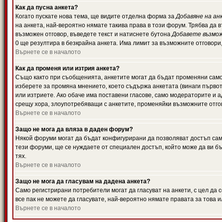
Как да пусна анкета?
Когато пускате нова тема, ще видите отделна форма за
Добавяне на ан
на анкета, най-вероятно нямате такива права в този форум. Трябва да 
възможен отговор, въведете текст и натиснете бутона
Добавете възмо
0 ще резултира в безкрайна анкета. Има лимит за възможните отговори
Върнете се в началото
Как да променя или изтрия анкета?
Също както при съобщенията, анкетите могат да бъдат променяни само 
изберете за промяна мнението, което съдържа анкетата (винаги първото
или изтриете. Ако обаче има поставени гласове, само модераторите и 
срещу хора, злоупотребяващи с анкетите, променяйки възможните отгов
Върнете се в началото
Защо не мога да вляза в даден форум?
Някой форуми могат да бъдат конфигурирани да позволяват достъп само 
тези форуми, ще се нуждаете от специален достъп, който може да ви 
тях.
Върнете се в началото
Защо не мога да гласувам на дадена анкета?
Само регистрирани потребители могат да гласуват на анкети, с цел да 
все пак не можете да гласувате, най-вероятно нямате правата за това и
Върнете се в началото