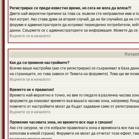
Регистрирах се преди известно време, но сега не мога да вляза?!
Двете най-вероятни причини за това са: въвели сте неправилни име и п
бил изтрит. Ако става дума за втория случай, да не би случайно да не
форуми е администраторите да изтриват периодично потребители, койт
данни. Свържете се с администраторите за информация. Можете да се р
Върнете се в началото
Потреб
Как да си променя настройките?
Всички ваши настройки (ако сте регистриран) се съхраняват в база данн
на страниците, но това зависи от Темата на форумите). Това ще ви поз
Върнете се в началото
Времето не е правилно!
Времето най-вероятно е точно, но вие го гледате в различна часова зон
форумите да показват времето във вашата часова зона, например Лондо
повечето от настройките могат да бъдат задавани само от регистрирани 
Върнете се в началото
Промених часовата зона, но времето все още е грешно!
Ако сте сигурни, че сте избрали правилната зона и времената все пак с
използва в някой страни). Форумите не могат да отчитат този ефект, та