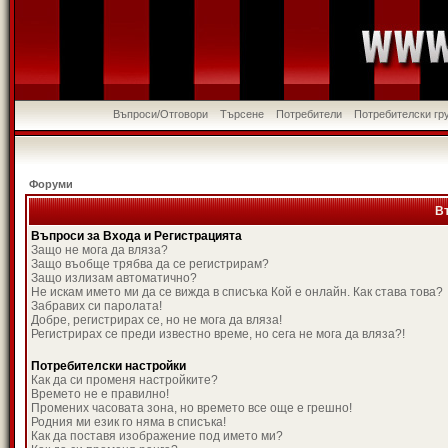
Въпроси/Отговори
Търсене
Потребители
Потребителски гр
Форуми
В
Въпроси за Входа и Регистрацията
Защо не мога да вляза?
Защо въобще трябва да се регистрирам?
Защо излизам автоматично?
Не искам името ми да се вижда в списъка Кой е онлайн. Как става това?
Забравих си паролата!
Добре, регистрирах се, но не мога да вляза!
Регистрирах се преди известно време, но сега не мога да вляза?!
Потребителски настройки
Как да си променя настройките?
Времето не е правилно!
Промених часовата зона, но времето все още е грешно!
Родния ми език го няма в списъка!
Как да поставя изображение под името ми?