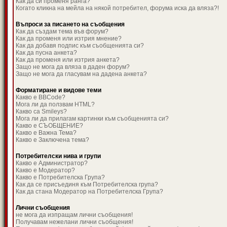
Как да си променя ранга?
Когато кликна на мейла на някой потребител, форума иска да вляза?!
Въпроси за писането на съобщения
Как да създам тема във форум?
Как да променя или изтрия мнение?
Как да добавя подпис към съобщенията си?
Как да пусна анкета?
Как да променя или изтрия анкета?
Защо не мога да вляза в даден форум?
Защо не мога да гласувам на дадена анкета?
Форматиране и видове теми
Какво е BBCode?
Мога ли да ползвам HTML?
Какво са Smileys?
Мога ли да прилагам картинки към съобщенията си?
Какво е СЪОБЩЕНИЕ?
Какво е Важна Тема?
Какво е Заключена тема?
Потребителски нива и групи
Какво е Администратор?
Какво е Модератор?
Какво е Потребителска Група?
Как да се присъединя към Потребителска група?
Как да стана Модератор на Потребителска Група?
Лични съобщения
не мога да изпращам лични съобщения!
Получавам нежелани лични съобщения!