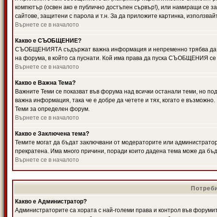
компютър (освен ако е публично достъпен сървър!), или намиращи се з
сайтове, защитени с парола и т.н. За да приложите картинка, използвай
Върнете се в началото
Какво е СЪОБЩЕНИЕ?
СЪОБЩЕНИЯТА съдържат важна информация и непременно трябва да ги
на форума, в който са пуснати. Кой има права да пуска СЪОБЩЕНИЯ се
Върнете се в началото
Какво е Важна Тема?
Важните Теми се показват във форума над всички останали теми, но 
важна информация, така че е добре да четете и тях, когато е възмож
Теми за определен форум.
Върнете се в началото
Какво е Заключена тема?
Темите могат да бъдат заключвани от модераторите или администратори
прекратена. Има много причини, поради които дадена тема може да бъ
Върнете се в началото
Потреби
Какво е Администратор?
Администраторите са хората с най-големи права и контрол във форумит