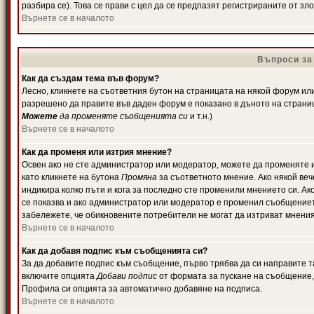
разбира се). Това се прави с цел да се предпазят регистрираните от з
Върнете се в началото
Въпроси за
Как да създам тема във форум?
Лесно, кликнете на съответния бутон на страницата на някой форум или 
разрешено да правите във даден форум е показано в дъното на страни
Можете
да променяте съобщенията си
и т.н.)
Върнете се в началото
Как да променя или изтрия мнение?
Освен ако не сте администратор или модератор, можете да променяте 
като кликнете на бутона
Промяна
за съответното мнение. Ако някой вече
индикира колко пъти и кога за последно сте променили мнението си. Ако 
се показва и ако администратор или модератор е променил съобщениет
забележете, че обикновените потребители не могат да изтриват мненият
Върнете се в началото
Как да добавя подпис към съобщенията си?
За да добавите подпис към съобщение, първо трябва да си направите т
включите опцията
Добави подпис
от формата за пускане на съобщение, 
Профила си опцията за автоматично добавяне на подписа.
Върнете се в началото