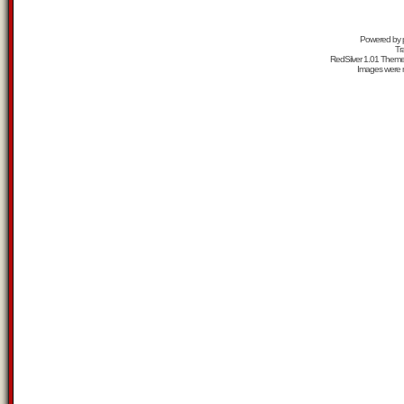
Powered by
Tr
RedSilver 1.01 Them
Images were