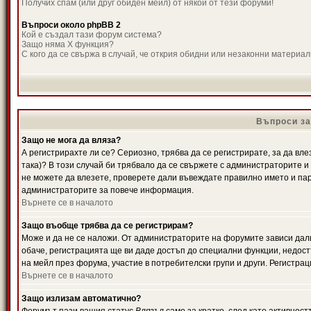
Получих спам (или друг обиден мейл) от някой от тези форуми!
Въпроси около phpBB 2
Кой е създал тази форум система?
Защо няма X функция?
С кого да се свържа в случай, че открия обидни или незаконни материа
Въпроси за
Защо не мога да вляза?
А регистрирахте ли се? Сериозно, трябва да се регистрирате, за да вле
така)? В този случай би трябвало да се свържете с администраторите и д
не можете да влезете, проверете дали въвеждате правилно името и паро
администраторите за повече информация.
Върнете се в началото
Защо въобще трябва да се регистрирам?
Може и да не се наложи. От администраторите на форумите зависи дали
обаче, регистрацията ще ви даде достъп до специални функции, недост
на мейл през форума, участие в потребителски групи и други. Регистра
Върнете се в началото
Защо излизам автоматично?