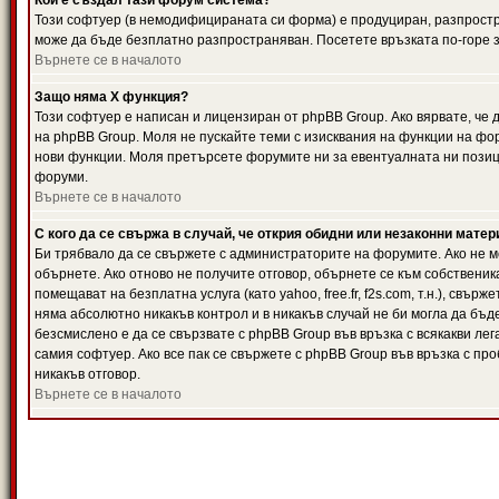
Кой е създал тази форум система?
Този софтуер (в немодифицираната си форма) е продуциран, разпрост
може да бъде безплатно разпространяван. Посетете връзката по-горе з
Върнете се в началото
Защо няма X функция?
Този софтуер е написан и лицензиран от phpBB Group. Ако вярвате, че
на phpBB Group. Моля не пускайте теми с изисквания на функции на фор
нови функции. Моля претърсете форумите ни за евентуалната ни позиц
форуми.
Върнете се в началото
С кого да се свържа в случай, че открия обидни или незаконни мате
Би трябвало да се свържете с администраторите на форумите. Ако не мо
обърнете. Ако отново не получите отговор, обърнете се към собственика
помещават на безплатна услуга (като yahoo, free.fr, f2s.com, т.н.), свъ
няма абсолютно никакъв контрол и в никакъв случай не би могла да бъд
безсмислено е да се свързвате с phpBB Group във връзка с всякакви лег
самия софтуер. Ако все пак се свържете с phpBB Group във връзка с пр
никакъв отговор.
Върнете се в началото