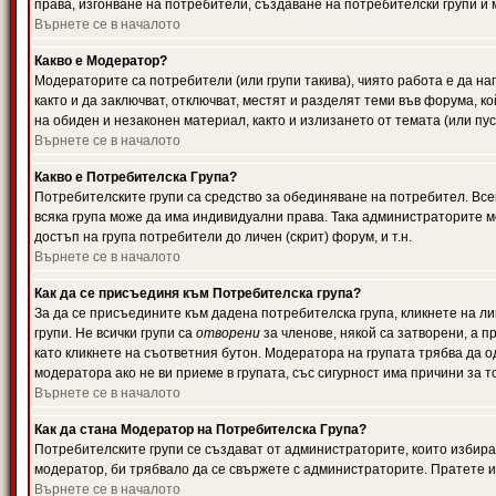
права, изгонване на потребители, създаване на потребителски групи и м
Върнете се в началото
Какво е Модератор?
Модераторите са потребители (или групи такива), чиято работа е да н
както и да заключват, отключват, местят и разделят теми във форума, к
на обиден и незаконен материал, както и излизането от темата (или пус
Върнете се в началото
Какво е Потребителска Група?
Потребителските групи са средство за обединяване на потребител. Всек
всяка група може да има индивидуални права. Така администраторите м
достъп на група потребители до личен (скрит) форум, и т.н.
Върнете се в началото
Как да се присъединя към Потребителска група?
За да се присъедините към дадена потребителска група, кликнете на л
групи. Не всички групи са
отворени
за членове, някой са затворени, а п
като кликнете на съответния бутон. Модератора на групата трябва да о
модератора ако не ви приеме в групата, със сигурност има причини за т
Върнете се в началото
Как да стана Модератор на Потребителска Група?
Потребителските групи се създават от администраторите, които избират
модератор, би трябвало да се свържете с администраторите. Пратете
Върнете се в началото