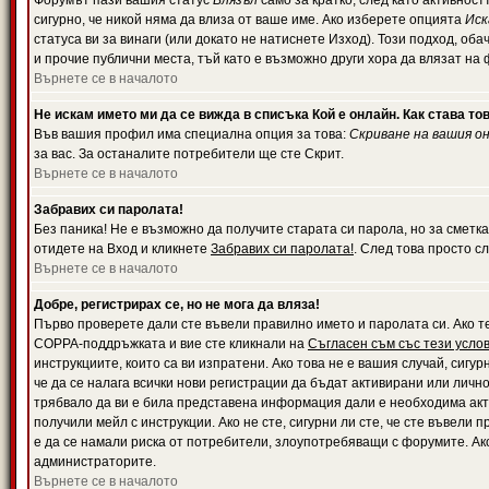
Форумът пази вашия статус
Влязъл
само за кратко, след като активност
сигурно, че никой няма да влиза от ваше име. Ако изберете опцията
Иск
статуса ви за винаги (или докато не натиснете Изход). Този подход, оба
и прочие публични места, тъй като е възможно други хора да влязат на
Върнете се в началото
Не искам името ми да се вижда в списъка Кой е онлайн. Как става то
Във вашия профил има специална опция за това:
Скриване на вашия о
за вас. За останалите потребители ще сте Скрит.
Върнете се в началото
Забравих си паролата!
Без паника! Не е възможно да получите старата си парола, но за сметка
отидете на Вход и кликнете
Забравих си паролата!
. След това просто с
Върнете се в началото
Добре, регистрирах се, но не мога да вляза!
Първо проверете дали сте въвели правилно името и паролата си. Ако те
COPPA-поддръжката и вие сте кликнали на
Съгласен съм със тези усло
инструкциите, които са ви изпратени. Ако това не е вашия случай, сигу
че да се налага всички нови регистрации да бъдат активирани или личн
трябвало да ви е била представена информация дали е необходима акти
получили мейл с инструкции. Ако не сте, сигурни ли сте, че сте въвели
е да се намали риска от потребители, злоупотребяващи с форумите. Ако
администраторите.
Върнете се в началото