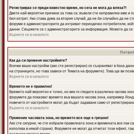
Регистрирах се преди известно време, но сега не мога да вляза?!
Двете най-вероятни причини за това са: въвели сте неправилни име и п
бил изтрит. Ако става дума за втория случай, да не би случайно да не
форуми е администраторите да изтриват периодично потребители, койт
данни. Свържете се с администраторите за информация. Можете да се р
Върнете се в началото
Потреб
Как да си променя настройките?
Всички ваши настройки (ако сте регистриран) се съхраняват в база данн
на страниците, но това зависи от Темата на форумите). Това ще ви поз
Върнете се в началото
Времето не е правилно!
Времето най-вероятно е точно, но вие го гледате в различна часова зон
форумите да показват времето във вашата часова зона, например Лондо
повечето от настройките могат да бъдат задавани само от регистрирани 
Върнете се в началото
Промених часовата зона, но времето все още е грешно!
Ако сте сигурни, че сте избрали правилната зона и времената все пак с
използва в някой страни). Форумите не могат да отчитат този ефект, та