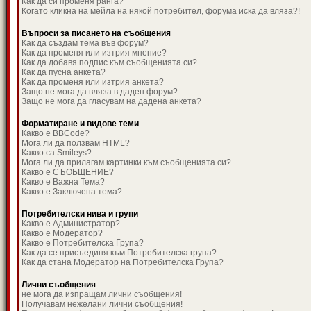
Как да си променя ранга?
Когато кликна на мейла на някой потребител, форума иска да вляза?!
Въпроси за писането на съобщения
Как да създам тема във форум?
Как да променя или изтрия мнение?
Как да добавя подпис към съобщенията си?
Как да пусна анкета?
Как да променя или изтрия анкета?
Защо не мога да вляза в даден форум?
Защо не мога да гласувам на дадена анкета?
Форматиране и видове теми
Какво е BBCode?
Мога ли да ползвам HTML?
Какво са Smileys?
Мога ли да прилагам картинки към съобщенията си?
Какво е СЪОБЩЕНИЕ?
Какво е Важна Тема?
Какво е Заключена тема?
Потребителски нива и групи
Какво е Администратор?
Какво е Модератор?
Какво е Потребителска Група?
Как да се присъединя към Потребителска група?
Как да стана Модератор на Потребителска Група?
Лични съобщения
не мога да изпращам лични съобщения!
Получавам нежелани лични съобщения!