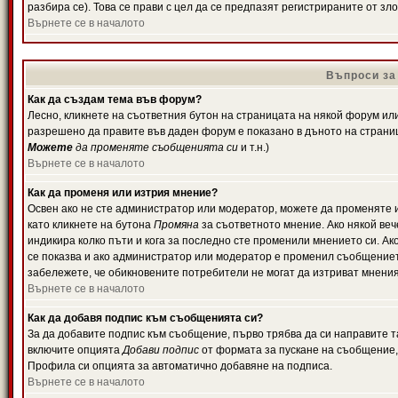
разбира се). Това се прави с цел да се предпазят регистрираните от з
Върнете се в началото
Въпроси за
Как да създам тема във форум?
Лесно, кликнете на съответния бутон на страницата на някой форум или 
разрешено да правите във даден форум е показано в дъното на страни
Можете
да променяте съобщенията си
и т.н.)
Върнете се в началото
Как да променя или изтрия мнение?
Освен ако не сте администратор или модератор, можете да променяте 
като кликнете на бутона
Промяна
за съответното мнение. Ако някой вече
индикира колко пъти и кога за последно сте променили мнението си. Ако 
се показва и ако администратор или модератор е променил съобщениет
забележете, че обикновените потребители не могат да изтриват мненият
Върнете се в началото
Как да добавя подпис към съобщенията си?
За да добавите подпис към съобщение, първо трябва да си направите т
включите опцията
Добави подпис
от формата за пускане на съобщение, 
Профила си опцията за автоматично добавяне на подписа.
Върнете се в началото