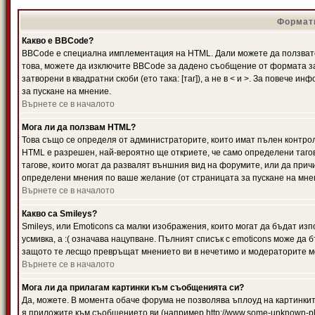
Формати
Какво е BBCode?
BBCode е специална имплементация на HTML. Дали можете да ползвате
това, можете да изключите BBCode за дадено съобщение от формата за
затворени в квадратни скоби (ето така: [таг]), а не в < и >. За повече
за пускане на мнение.
Върнете се в началото
Мога ли да ползвам HTML?
Това също се определя от администраторите, които имат пълен контро
HTML е разрешен, най-вероятно ще откриете, че само определени тагов
тагове, които могат да развалят външния вид на форумите, или да прич
определени мнения по ваше желание (от страницата за пускане на мне
Върнете се в началото
Какво са Smileys?
Smileys, или Emoticons са малки изображения, които могат да бъдат изп
усмивка, а :( означава нацупване. Пълният списък с emoticons може да б
защото те лесщо превръщат мнението ви в нечетимо и модераторите мо
Върнете се в началото
Мога ли да прилагам картинки към съобщенията си?
Да, можете. В момента обаче форума не позволява ъплоуд на картинките
я приложите към съобщението ви (например http://www.some-unknown-pla