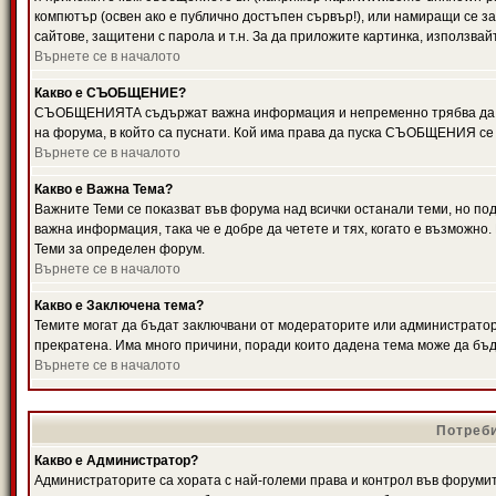
компютър (освен ако е публично достъпен сървър!), или намиращи се з
сайтове, защитени с парола и т.н. За да приложите картинка, използвай
Върнете се в началото
Какво е СЪОБЩЕНИЕ?
СЪОБЩЕНИЯТА съдържат важна информация и непременно трябва да ги
на форума, в който са пуснати. Кой има права да пуска СЪОБЩЕНИЯ се
Върнете се в началото
Какво е Важна Тема?
Важните Теми се показват във форума над всички останали теми, но 
важна информация, така че е добре да четете и тях, когато е възмож
Теми за определен форум.
Върнете се в началото
Какво е Заключена тема?
Темите могат да бъдат заключвани от модераторите или администратори
прекратена. Има много причини, поради които дадена тема може да бъ
Върнете се в началото
Потреби
Какво е Администратор?
Администраторите са хората с най-големи права и контрол във форумит