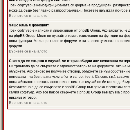
Кой е създал тази форум система?
Този софтуер (в немодифицираната си форма) е продуциран, разпрост
може да бъде безплатно разпространяван. Посетете връзката по-горе з
Върнете се в началото
Защо няма X функция?
Този софтуер е написан и лицензиран от phpBB Group. Ако вярвате, че
на phpBB Group. Моля не пускайте теми с изисквания на функции на фор
нови функции. Моля претърсете форумите ни за евентуалната ни позиц
форуми.
Върнете се в началото
С кого да се свържа в случай, че открия обидни или незаконни мате
Би трябвало да се свържете с администраторите на форумите. Ако не мо
обърнете. Ако отново не получите отговор, обърнете се към собственика
помещават на безплатна услуга (като yahoo, free.fr, f2s.com, т.н.), свъ
няма абсолютно никакъв контрол и в никакъв случай не би могла да бъд
безсмислено е да се свързвате с phpBB Group във връзка с всякакви лег
самия софтуер. Ако все пак се свържете с phpBB Group във връзка с пр
никакъв отговор.
Върнете се в началото