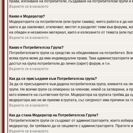
права, изгонване на потребители, създаване на потребителски групи и м
Върнете се в началото
Какво е Модератор?
Модераторите са потребители (или групи такива), чиято работа е да н
както и да заключват, отключват, местят и разделят теми във форума, к
на обиден и незаконен материал, както и излизането от темата (или пус
Върнете се в началото
Какво е Потребителска Група?
Потребителските групи са средство за обединяване на потребител. Всек
всяка група може да има индивидуални права. Така администраторите м
достъп на група потребители до личен (скрит) форум, и т.н.
Върнете се в началото
Как да се присъединя към Потребителска група?
За да се присъедините към дадена потребителска група, кликнете на л
групи. Не всички групи са
отворени
за членове, някой са затворени, а п
като кликнете на съответния бутон. Модератора на групата трябва да о
модератора ако не ви приеме в групата, със сигурност има причини за т
Върнете се в началото
Как да стана Модератор на Потребителска Група?
Потребителските групи се създават от администраторите, които избират
модератор, би трябвало да се свържете с администраторите. Пратете
Върнете се в началото