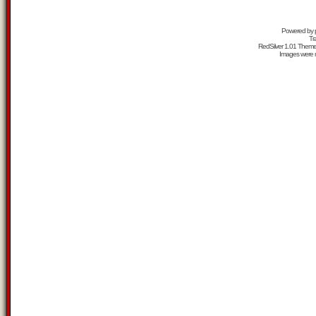
Powered by
Tr
RedSilver 1.01 Them
Images were