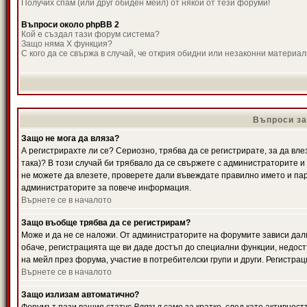
Получих спам (или друг обиден мейл) от някой от тези форуми!
Въпроси около phpBB 2
Кой е създал тази форум система?
Защо няма X функция?
С кого да се свържа в случай, че открия обидни или незаконни материа
Въпроси за
Защо не мога да вляза?
А регистрирахте ли се? Сериозно, трябва да се регистрирате, за да вле
така)? В този случай би трябвало да се свържете с администраторите и д
не можете да влезете, проверете дали въвеждате правилно името и паро
администраторите за повече информация.
Върнете се в началото
Защо въобще трябва да се регистрирам?
Може и да не се наложи. От администраторите на форумите зависи дали
обаче, регистрацията ще ви даде достъп до специални функции, недост
на мейл през форума, участие в потребителски групи и други. Регистра
Върнете се в началото
Защо излизам автоматично?