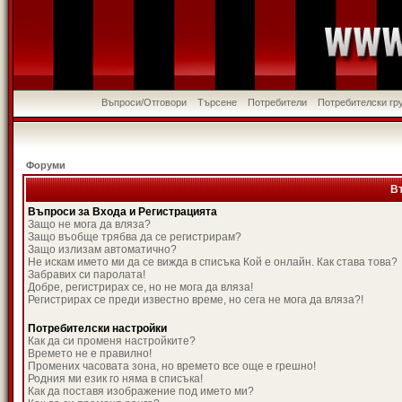
Въпроси/Отговори
Търсене
Потребители
Потребителски гр
Форуми
В
Въпроси за Входа и Регистрацията
Защо не мога да вляза?
Защо въобще трябва да се регистрирам?
Защо излизам автоматично?
Не искам името ми да се вижда в списъка Кой е онлайн. Как става това?
Забравих си паролата!
Добре, регистрирах се, но не мога да вляза!
Регистрирах се преди известно време, но сега не мога да вляза?!
Потребителски настройки
Как да си променя настройките?
Времето не е правилно!
Промених часовата зона, но времето все още е грешно!
Родния ми език го няма в списъка!
Как да поставя изображение под името ми?