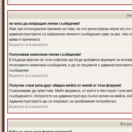
Ли
не мога да изпращам лични съобщения!
Има три потенциални причини за това: не сте регистриран и/или не ст
администраторите са забранили личните съобщения само за вас. Ако ст
каква е причината.
Върнете се в началото
Получавам нежелани лични съобщения!
В бъдещи версии на този софтуер ще бъде добавена функция за игнорира
получавате нежелани съобщения, е да се свържете с администраторите
съобщения.
Върнете се в началото
Получих спам (или друг обиден мейл) от някой от тези форуми!
Съжаляваме да чуем това. Мейл формата, от която е бил пунат този ме
съобщението. Изпратете на администратора пълно копие на мейла, кой
Администраторите ще се погрижат за проблемния потребител.
Върнете се в началото
Въпро