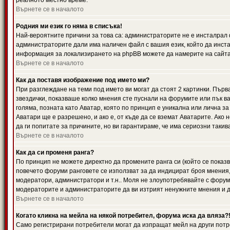
реалното местно време.
Върнете се в началото
Родния ми език го няма в списъка!
Най-вероятните причини за това са: администраторите не е инсталрал 
администраторите дали има наличен файл с вашия език, който да инста
информация за локализирането на phpBB можете да намерите на сайта 
Върнете се в началото
Как да поставя изображение под името ми?
При разглеждане на теми под името ви могат да стоят 2 картинки. Първ
звездички, показваше колко мнения сте пуснали на форумите или пък ва
голяма, позната като Аватар, която по принцип е уникална или лична 
Аватари ще е разрешено, и ако е, от къде да се вземат Аватарите. Ако
да ги попитате за причините, но ви гарантираме, че има сериозни такив
Върнете се в началото
Как да си променя ранга?
По принцип не можете директно да промените ранга си (който се показва
повечето форуми ранговете се използват за да индицират броя мнения,
модератори, администратори и т.н.. Моля не злоупотребявайте с форуми
модераторите и администраторите да ви изтрият ненужните мнения и да 
Върнете се в началото
Когато кликна на мейла на някой потребител, форума иска да вляза?
Само регистрирани потребители могат да изпращат мейл на други потр