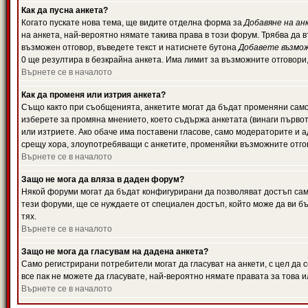
Как да пусна анкета?
Когато пускате нова тема, ще видите отделна форма за
Добавяне на ан
на анкета, най-вероятно нямате такива права в този форум. Трябва да 
възможен отговор, въведете текст и натиснете бутона
Добавете възмо
0 ще резултира в безкрайна анкета. Има лимит за възможните отговори
Върнете се в началото
Как да променя или изтрия анкета?
Също както при съобщенията, анкетите могат да бъдат променяни само 
изберете за промяна мнението, което съдържа анкетата (винаги първото
или изтриете. Ако обаче има поставени гласове, само модераторите и 
срещу хора, злоупотребяващи с анкетите, променяйки възможните отгов
Върнете се в началото
Защо не мога да вляза в даден форум?
Някой форуми могат да бъдат конфигурирани да позволяват достъп само 
тези форуми, ще се нуждаете от специален достъп, който може да ви 
тях.
Върнете се в началото
Защо не мога да гласувам на дадена анкета?
Само регистрирани потребители могат да гласуват на анкети, с цел да 
все пак не можете да гласувате, най-вероятно нямате правата за това и
Върнете се в началото