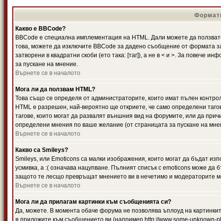
Формати
Какво е BBCode?
BBCode е специална имплементация на HTML. Дали можете да ползвате
това, можете да изключите BBCode за дадено съобщение от формата за
затворени в квадратни скоби (ето така: [таг]), а не в < и >. За повече
за пускане на мнение.
Върнете се в началото
Мога ли да ползвам HTML?
Това също се определя от администраторите, които имат пълен контро
HTML е разрешен, най-вероятно ще откриете, че само определени тагов
тагове, които могат да развалят външния вид на форумите, или да прич
определени мнения по ваше желание (от страницата за пускане на мне
Върнете се в началото
Какво са Smileys?
Smileys, или Emoticons са малки изображения, които могат да бъдат изп
усмивка, а :( означава нацупване. Пълният списък с emoticons може да б
защото те лесщо превръщат мнението ви в нечетимо и модераторите мо
Върнете се в началото
Мога ли да прилагам картинки към съобщенията си?
Да, можете. В момента обаче форума не позволява ъплоуд на картинките
я приложите към съобщението ви (например http://www.some-unknown-pla