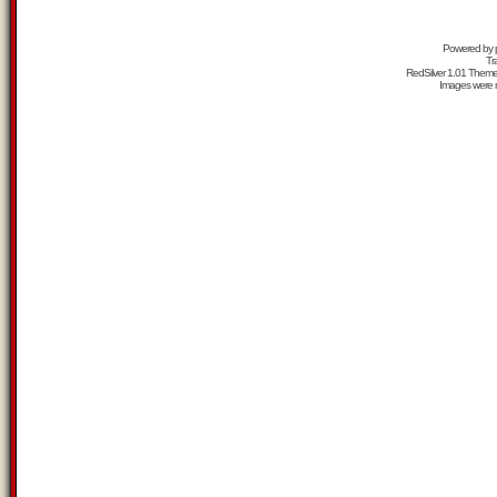
Powered by
Tr
RedSilver 1.01 Them
Images were