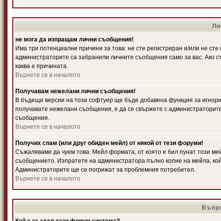
Ли
не мога да изпращам лични съобщения!
Има три потенциални причини за това: не сте регистриран и/или не ст
администраторите са забранили личните съобщения само за вас. Ако ст
каква е причината.
Върнете се в началото
Получавам нежелани лични съобщения!
В бъдещи версии на този софтуер ще бъде добавена функция за игнорира
получавате нежелани съобщения, е да се свържете с администраторите
съобщения.
Върнете се в началото
Получих спам (или друг обиден мейл) от някой от тези форуми!
Съжаляваме да чуем това. Мейл формата, от която е бил пунат този ме
съобщението. Изпратете на администратора пълно копие на мейла, кой
Администраторите ще се погрижат за проблемния потребител.
Върнете се в началото
Въпро