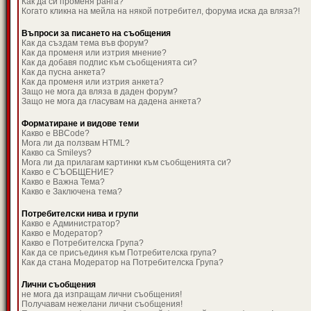
Как да си променя ранга?
Когато кликна на мейла на някой потребител, форума иска да вляза?!
Въпроси за писането на съобщения
Как да създам тема във форум?
Как да променя или изтрия мнение?
Как да добавя подпис към съобщенията си?
Как да пусна анкета?
Как да променя или изтрия анкета?
Защо не мога да вляза в даден форум?
Защо не мога да гласувам на дадена анкета?
Форматиране и видове теми
Какво е BBCode?
Мога ли да ползвам HTML?
Какво са Smileys?
Мога ли да прилагам картинки към съобщенията си?
Какво е СЪОБЩЕНИЕ?
Какво е Важна Тема?
Какво е Заключена тема?
Потребителски нива и групи
Какво е Администратор?
Какво е Модератор?
Какво е Потребителска Група?
Как да се присъединя към Потребителска група?
Как да стана Модератор на Потребителска Група?
Лични съобщения
не мога да изпращам лични съобщения!
Получавам нежелани лични съобщения!