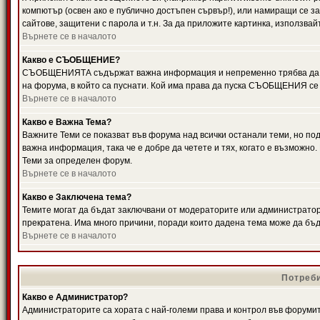
компютър (освен ако е публично достъпен сървър!), или намиращи се з
сайтове, защитени с парола и т.н. За да приложите картинка, използвай
Върнете се в началото
Какво е СЪОБЩЕНИЕ?
СЪОБЩЕНИЯТА съдържат важна информация и непременно трябва да ги
на форума, в който са пуснати. Кой има права да пуска СЪОБЩЕНИЯ се
Върнете се в началото
Какво е Важна Тема?
Важните Теми се показват във форума над всички останали теми, но 
важна информация, така че е добре да четете и тях, когато е възмож
Теми за определен форум.
Върнете се в началото
Какво е Заключена тема?
Темите могат да бъдат заключвани от модераторите или администратори
прекратена. Има много причини, поради които дадена тема може да бъ
Върнете се в началото
Потреби
Какво е Администратор?
Администраторите са хората с най-големи права и контрол във форумит