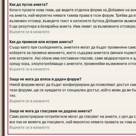
Как да пусна анкета?
Когато пускате нова тема, ще видите отделна форма за
Добавяне на ан
на анкета, най-вероятно нямате такива права в този форум. Трябва да 
възможен отговор, въведете текст и натиснете бутона
Добавете възмо
0 ще резултира в безкрайна анкета. Има лимит за възможните отговори
Върнете се в началото
Как да променя или изтрия анкета?
Също както при съобщенията, анкетите могат да бъдат променяни само 
изберете за промяна мнението, което съдържа анкетата (винаги първото
или изтриете. Ако обаче има поставени гласове, само модераторите и 
срещу хора, злоупотребяващи с анкетите, променяйки възможните отгов
Върнете се в началото
Защо не мога да вляза в даден форум?
Някой форуми могат да бъдат конфигурирани да позволяват достъп само 
тези форуми, ще се нуждаете от специален достъп, който може да ви 
тях.
Върнете се в началото
Защо не мога да гласувам на дадена анкета?
Само регистрирани потребители могат да гласуват на анкети, с цел да 
все пак не можете да гласувате, най-вероятно нямате правата за това и
Върнете се в началото