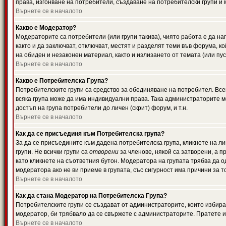
права, изгонване на потребители, създаване на потребителски групи и м
Върнете се в началото
Какво е Модератор?
Модераторите са потребители (или групи такива), чиято работа е да н
както и да заключват, отключват, местят и разделят теми във форума, к
на обиден и незаконен материал, както и излизането от темата (или пус
Върнете се в началото
Какво е Потребителска Група?
Потребителските групи са средство за обединяване на потребител. Всек
всяка група може да има индивидуални права. Така администраторите м
достъп на група потребители до личен (скрит) форум, и т.н.
Върнете се в началото
Как да се присъединя към Потребителска група?
За да се присъедините към дадена потребителска група, кликнете на л
групи. Не всички групи са
отворени
за членове, някой са затворени, а п
като кликнете на съответния бутон. Модератора на групата трябва да о
модератора ако не ви приеме в групата, със сигурност има причини за т
Върнете се в началото
Как да стана Модератор на Потребителска Група?
Потребителските групи се създават от администраторите, които избират
модератор, би трябвало да се свържете с администраторите. Пратете
Върнете се в началото