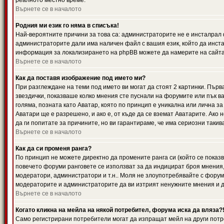
реалното местно време.
Върнете се в началото
Родния ми език го няма в списъка!
Най-вероятните причини за това са: администраторите не е инсталрал 
администраторите дали има наличен файл с вашия език, който да инста
информация за локализирането на phpBB можете да намерите на сайта 
Върнете се в началото
Как да поставя изображение под името ми?
При разглеждане на теми под името ви могат да стоят 2 картинки. Първ
звездички, показваше колко мнения сте пуснали на форумите или пък ва
голяма, позната като Аватар, която по принцип е уникална или лична 
Аватари ще е разрешено, и ако е, от къде да се вземат Аватарите. Ако
да ги попитате за причините, но ви гарантираме, че има сериозни такив
Върнете се в началото
Как да си променя ранга?
По принцип не можете директно да промените ранга си (който се показва
повечето форуми ранговете се използват за да индицират броя мнения,
модератори, администратори и т.н.. Моля не злоупотребявайте с форуми
модераторите и администраторите да ви изтрият ненужните мнения и да 
Върнете се в началото
Когато кликна на мейла на някой потребител, форума иска да вляза?
Само регистрирани потребители могат да изпращат мейл на други потр