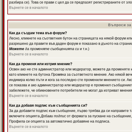
разбира се). Това се прави с цел да се предпазят регистрираните от з
Върнете се в началото
Въпроси за
Как да създам тема във форум?
Лесно, кликнете на съответния бутон на страницата на някой форум или 
разрешено да правите във даден форум е показано в дъното на страни
Можете
да променяте съобщенията си
и т.н.)
Върнете се в началото
Как да променя или изтрия мнение?
Освен ако не сте администратор или модератор, можете да променяте 
като кликнете на бутона
Промяна
за съответното мнение. Ако някой вече
индикира колко пъти и кога за последно сте променили мнението си. Ако 
се показва и ако администратор или модератор е променил съобщениет
забележете, че обикновените потребители не могат да изтриват мненият
Върнете се в началото
Как да добавя подпис към съобщенията си?
За да добавите подпис към съобщение, първо трябва да си направите т
включите опцията
Добави подпис
от формата за пускане на съобщение, 
Профила си опцията за автоматично добавяне на подписа.
Върнете се в началото