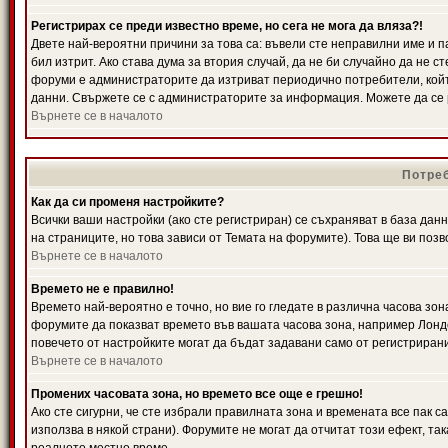
Регистрирах се преди известно време, но сега не мога да вляза?!
Двете най-вероятни причини за това са: въвели сте неправилни име и п
бил изтрит. Ако става дума за втория случай, да не би случайно да не
форуми е администраторите да изтриват периодично потребители, койт
данни. Свържете се с администраторите за информация. Можете да се р
Върнете се в началото
Потреб
Как да си променя настройките?
Всички ваши настройки (ако сте регистриран) се съхраняват в база данн
на страниците, но това зависи от Темата на форумите). Това ще ви поз
Върнете се в началото
Времето не е правилно!
Времето най-вероятно е точно, но вие го гледате в различна часова зон
форумите да показват времето във вашата часова зона, например Лондо
повечето от настройките могат да бъдат задавани само от регистрирани 
Върнете се в началото
Промених часовата зона, но времето все още е грешно!
Ако сте сигурни, че сте избрали правилната зона и времената все пак с
използва в някой страни). Форумите не могат да отчитат този ефект, та