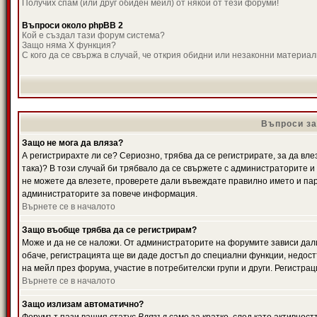
Получих спам (или друг обиден мейл) от някой от тези форуми!
Въпроси около phpBB 2
Кой е създал тази форум система?
Защо няма X функция?
С кого да се свържа в случай, че открия обидни или незаконни материа
Въпроси за
Защо не мога да вляза?
А регистрирахте ли се? Сериозно, трябва да се регистрирате, за да вле
така)? В този случай би трябвало да се свържете с администраторите и д
не можете да влезете, проверете дали въвеждате правилно името и паро
администраторите за повече информация.
Върнете се в началото
Защо въобще трябва да се регистрирам?
Може и да не се наложи. От администраторите на форумите зависи дали
обаче, регистрацията ще ви даде достъп до специални функции, недост
на мейл през форума, участие в потребителски групи и други. Регистра
Върнете се в началото
Защо излизам автоматично?