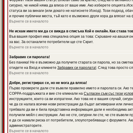
Форумът пази вашия статус
Влязъл
само за кратко, след като активност
сигурно, че никой няма да влиза от ваше име. Ако изберете опцията
Иск
статуса ви за винаги (или докато не натиснете Изход). Този подход, оба
и прочие публични места, тъй като е възможно други хора да влязат на
Върнете се в началото
Не искам името ми да се вижда в списъка Кой е онлайн. Как става то
Във вашия профил има специална опция за това:
Скриване на вашия о
за вас. За останалите потребители ще сте Скрит.
Върнете се в началото
Забравих си паролата!
Без паника! Не е възможно да получите старата си парола, но за сметка
отидете на Вход и кликнете
Забравих си паролата!
. След това просто с
Върнете се в началото
Добре, регистрирах се, но не мога да вляза!
Първо проверете дали сте въвели правилно името и паролата си. Ако те
COPPA-поддръжката и вие сте кликнали на
Съгласен съм със тези усло
инструкциите, които са ви изпратени. Ако това не е вашия случай, сигу
че да се налага всички нови регистрации да бъдат активирани или личн
трябвало да ви е била представена информация дали е необходима акти
получили мейл с инструкции. Ако не сте, сигурни ли сте, че сте въвели
е да се намали риска от потребители, злоупотребяващи с форумите. Ако
администраторите.
Върнете се в началото