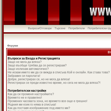
Въпроси/Отговори
Търсене
Потребители
Потребителски гр
Форуми
В
Въпроси за Входа и Регистрацията
Защо не мога да вляза?
Защо въобще трябва да се регистрирам?
Защо излизам автоматично?
Не искам името ми да се вижда в списъка Кой е онлайн. Как става това?
Забравих си паролата!
Добре, регистрирах се, но не мога да вляза!
Регистрирах се преди известно време, но сега не мога да вляза?!
Потребителски настройки
Как да си променя настройките?
Времето не е правилно!
Промених часовата зона, но времето все още е грешно!
Родния ми език го няма в списъка!
Как да поставя изображение под името ми?