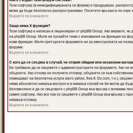
Кой е създал тази форум система?
Този софтуер (в немодифицираната си форма) е продуциран, разпрост
може да бъде безплатно разпространяван. Посетете връзката по-горе з
Върнете се в началото
Защо няма X функция?
Този софтуер е написан и лицензиран от phpBB Group. Ако вярвате, че
на phpBB Group. Моля не пускайте теми с изисквания на функции на фор
нови функции. Моля претърсете форумите ни за евентуалната ни позиц
форуми.
Върнете се в началото
С кого да се свържа в случай, че открия обидни или незаконни мате
Би трябвало да се свържете с администраторите на форумите. Ако не мо
обърнете. Ако отново не получите отговор, обърнете се към собственика
помещават на безплатна услуга (като yahoo, free.fr, f2s.com, т.н.), свъ
няма абсолютно никакъв контрол и в никакъв случай не би могла да бъд
безсмислено е да се свързвате с phpBB Group във връзка с всякакви лег
самия софтуер. Ако все пак се свържете с phpBB Group във връзка с пр
никакъв отговор.
Върнете се в началото