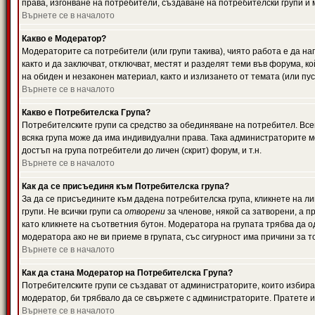
права, изгонване на потребители, създаване на потребителски групи и м
Върнете се в началото
Какво е Модератор?
Модераторите са потребители (или групи такива), чиято работа е да н
както и да заключват, отключват, местят и разделят теми във форума, к
на обиден и незаконен материал, както и излизането от темата (или пус
Върнете се в началото
Какво е Потребителска Група?
Потребителските групи са средство за обединяване на потребител. Всек
всяка група може да има индивидуални права. Така администраторите м
достъп на група потребители до личен (скрит) форум, и т.н.
Върнете се в началото
Как да се присъединя към Потребителска група?
За да се присъедините към дадена потребителска група, кликнете на л
групи. Не всички групи са
отворени
за членове, някой са затворени, а п
като кликнете на съответния бутон. Модератора на групата трябва да о
модератора ако не ви приеме в групата, със сигурност има причини за т
Върнете се в началото
Как да стана Модератор на Потребителска Група?
Потребителските групи се създават от администраторите, които избират
модератор, би трябвало да се свържете с администраторите. Пратете
Върнете се в началото