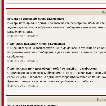
Ли
не мога да изпращам лични съобщения!
Има три потенциални причини за това: не сте регистриран и/или не ст
администраторите са забранили личните съобщения само за вас. Ако ст
каква е причината.
Върнете се в началото
Получавам нежелани лични съобщения!
В бъдещи версии на този софтуер ще бъде добавена функция за игнорира
получавате нежелани съобщения, е да се свържете с администраторите
съобщения.
Върнете се в началото
Получих спам (или друг обиден мейл) от някой от тези форуми!
Съжаляваме да чуем това. Мейл формата, от която е бил пунат този ме
съобщението. Изпратете на администратора пълно копие на мейла, кой
Администраторите ще се погрижат за проблемния потребител.
Върнете се в началото
Въпро