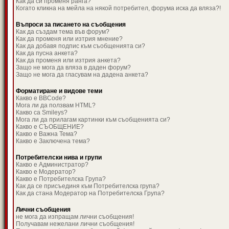
Как да си променя ранга?
Когато кликна на мейла на някой потребител, форума иска да вляза?!
Въпроси за писането на съобщения
Как да създам тема във форум?
Как да променя или изтрия мнение?
Как да добавя подпис към съобщенията си?
Как да пусна анкета?
Как да променя или изтрия анкета?
Защо не мога да вляза в даден форум?
Защо не мога да гласувам на дадена анкета?
Форматиране и видове теми
Какво е BBCode?
Мога ли да ползвам HTML?
Какво са Smileys?
Мога ли да прилагам картинки към съобщенията си?
Какво е СЪОБЩЕНИЕ?
Какво е Важна Тема?
Какво е Заключена тема?
Потребителски нива и групи
Какво е Администратор?
Какво е Модератор?
Какво е Потребителска Група?
Как да се присъединя към Потребителска група?
Как да стана Модератор на Потребителска Група?
Лични съобщения
не мога да изпращам лични съобщения!
Получавам нежелани лични съобщения!