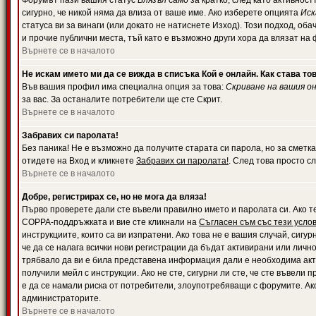
Форумът пази вашия статус
Влязъл
само за кратко, след като активност
сигурно, че никой няма да влиза от ваше име. Ако изберете опцията
Иск
статуса ви за винаги (или докато не натиснете Изход). Този подход, оба
и прочие публични места, тъй като е възможно други хора да влязат на
Върнете се в началото
Не искам името ми да се вижда в списъка Кой е онлайн. Как става то
Във вашия профил има специална опция за това:
Скриване на вашия о
за вас. За останалите потребители ще сте Скрит.
Върнете се в началото
Забравих си паролата!
Без паника! Не е възможно да получите старата си парола, но за сметка
отидете на Вход и кликнете
Забравих си паролата!
. След това просто с
Върнете се в началото
Добре, регистрирах се, но не мога да вляза!
Първо проверете дали сте въвели правилно името и паролата си. Ако те
COPPA-поддръжката и вие сте кликнали на
Съгласен съм със тези усло
инструкциите, които са ви изпратени. Ако това не е вашия случай, сигу
че да се налага всички нови регистрации да бъдат активирани или личн
трябвало да ви е била представена информация дали е необходима акти
получили мейл с инструкции. Ако не сте, сигурни ли сте, че сте въвели
е да се намали риска от потребители, злоупотребяващи с форумите. Ако
администраторите.
Върнете се в началото