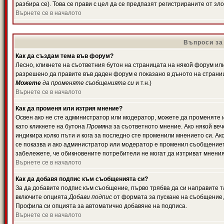
разбира се). Това се прави с цел да се предпазят регистрираните от з
Върнете се в началото
Въпроси за
Как да създам тема във форум?
Лесно, кликнете на съответния бутон на страницата на някой форум или 
разрешено да правите във даден форум е показано в дъното на страни
Можете
да променяте съобщенията си
и т.н.)
Върнете се в началото
Как да променя или изтрия мнение?
Освен ако не сте администратор или модератор, можете да променяте 
като кликнете на бутона
Промяна
за съответното мнение. Ако някой вече
индикира колко пъти и кога за последно сте променили мнението си. Ако 
се показва и ако администратор или модератор е променил съобщениет
забележете, че обикновените потребители не могат да изтриват мненият
Върнете се в началото
Как да добавя подпис към съобщенията си?
За да добавите подпис към съобщение, първо трябва да си направите т
включите опцията
Добави подпис
от формата за пускане на съобщение, 
Профила си опцията за автоматично добавяне на подписа.
Върнете се в началото