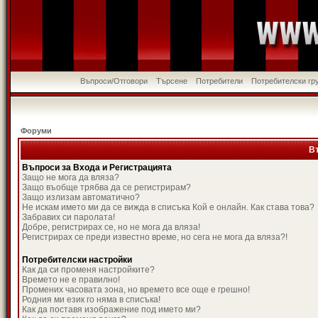
Въпроси/Отговори
Търсене
Потребители
Потребителски гр
Форуми
В
Въпроси за Входа и Регистрацията
Защо не мога да вляза?
Защо въобще трябва да се регистрирам?
Защо излизам автоматично?
Не искам името ми да се вижда в списъка Кой е онлайн. Как става това?
Забравих си паролата!
Добре, регистрирах се, но не мога да вляза!
Регистрирах се преди известно време, но сега не мога да вляза?!
Потребителски настройки
Как да си променя настройките?
Времето не е правилно!
Промених часовата зона, но времето все още е грешно!
Родния ми език го няма в списъка!
Как да поставя изображение под името ми?