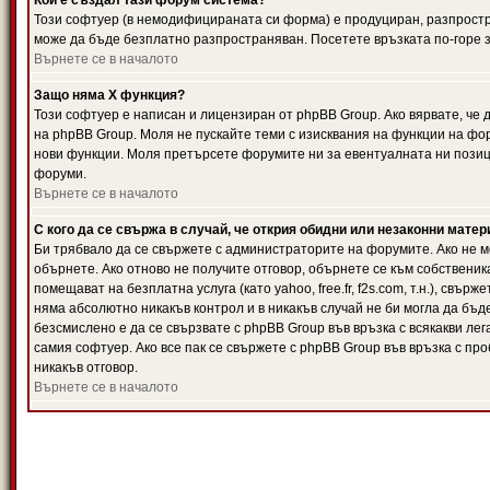
Кой е създал тази форум система?
Този софтуер (в немодифицираната си форма) е продуциран, разпрост
може да бъде безплатно разпространяван. Посетете връзката по-горе з
Върнете се в началото
Защо няма X функция?
Този софтуер е написан и лицензиран от phpBB Group. Ако вярвате, че
на phpBB Group. Моля не пускайте теми с изисквания на функции на фор
нови функции. Моля претърсете форумите ни за евентуалната ни позиц
форуми.
Върнете се в началото
С кого да се свържа в случай, че открия обидни или незаконни мате
Би трябвало да се свържете с администраторите на форумите. Ако не мо
обърнете. Ако отново не получите отговор, обърнете се към собственика
помещават на безплатна услуга (като yahoo, free.fr, f2s.com, т.н.), свъ
няма абсолютно никакъв контрол и в никакъв случай не би могла да бъд
безсмислено е да се свързвате с phpBB Group във връзка с всякакви лег
самия софтуер. Ако все пак се свържете с phpBB Group във връзка с пр
никакъв отговор.
Върнете се в началото