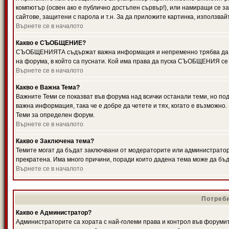
компютър (освен ако е публично достъпен сървър!), или намиращи се з
сайтове, защитени с парола и т.н. За да приложите картинка, използвай
Върнете се в началото
Какво е СЪОБЩЕНИЕ?
СЪОБЩЕНИЯТА съдържат важна информация и непременно трябва да ги
на форума, в който са пуснати. Кой има права да пуска СЪОБЩЕНИЯ се
Върнете се в началото
Какво е Важна Тема?
Важните Теми се показват във форума над всички останали теми, но 
важна информация, така че е добре да четете и тях, когато е възмож
Теми за определен форум.
Върнете се в началото
Какво е Заключена тема?
Темите могат да бъдат заключвани от модераторите или администратори
прекратена. Има много причини, поради които дадена тема може да бъ
Върнете се в началото
Потреби
Какво е Администратор?
Администраторите са хората с най-големи права и контрол във форумит