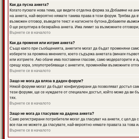
Как да пусна анкета?
Когато пускате нова тема, ще видите отделна форма за
Добавяне на ан
на анкета, най-вероятно нямате такива права в този форум. Трябва да 
възможен отговор, въведете текст и натиснете бутона
Добавете възмо
0 ще резултира в безкрайна анкета. Има лимит за възможните отговори
Върнете се в началото
Как да променя или изтрия анкета?
Също както при съобщенията, анкетите могат да бъдат променяни само 
изберете за промяна мнението, което съдържа анкетата (винаги първото
или изтриете. Ако обаче има поставени гласове, само модераторите и 
срещу хора, злоупотребяващи с анкетите, променяйки възможните отгов
Върнете се в началото
Защо не мога да вляза в даден форум?
Някой форуми могат да бъдат конфигурирани да позволяват достъп само 
тези форуми, ще се нуждаете от специален достъп, който може да ви 
тях.
Върнете се в началото
Защо не мога да гласувам на дадена анкета?
Само регистрирани потребители могат да гласуват на анкети, с цел да 
все пак не можете да гласувате, най-вероятно нямате правата за това и
Върнете се в началото