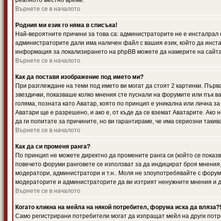
реалното местно време.
Върнете се в началото
Родния ми език го няма в списъка!
Най-вероятните причини за това са: администраторите не е инсталрал 
администраторите дали има наличен файл с вашия език, който да инста
информация за локализирането на phpBB можете да намерите на сайта 
Върнете се в началото
Как да поставя изображение под името ми?
При разглеждане на теми под името ви могат да стоят 2 картинки. Първ
звездички, показваше колко мнения сте пуснали на форумите или пък ва
голяма, позната като Аватар, която по принцип е уникална или лична 
Аватари ще е разрешено, и ако е, от къде да се вземат Аватарите. Ако
да ги попитате за причините, но ви гарантираме, че има сериозни такив
Върнете се в началото
Как да си променя ранга?
По принцип не можете директно да промените ранга си (който се показва
повечето форуми ранговете се използват за да индицират броя мнения,
модератори, администратори и т.н.. Моля не злоупотребявайте с форуми
модераторите и администраторите да ви изтрият ненужните мнения и да 
Върнете се в началото
Когато кликна на мейла на някой потребител, форума иска да вляза?
Само регистрирани потребители могат да изпращат мейл на други потр