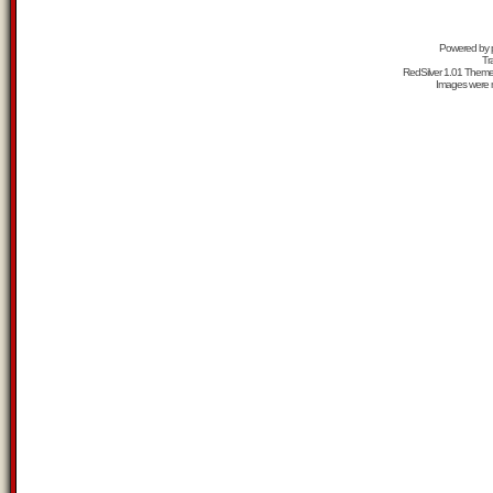
Powered by
Tr
RedSilver 1.01 Them
Images were