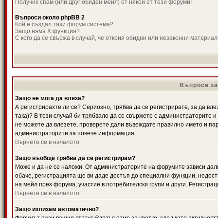
Получих спам (или друг обиден мейл) от някой от тези форуми!
Въпроси около phpBB 2
Кой е създал тази форум система?
Защо няма X функция?
С кого да се свържа в случай, че открия обидни или незаконни материа
Въпроси за
Защо не мога да вляза?
А регистрирахте ли се? Сериозно, трябва да се регистрирате, за да вле
така)? В този случай би трябвало да се свържете с администраторите и д
не можете да влезете, проверете дали въвеждате правилно името и паро
администраторите за повече информация.
Върнете се в началото
Защо въобще трябва да се регистрирам?
Може и да не се наложи. От администраторите на форумите зависи дали
обаче, регистрацията ще ви даде достъп до специални функции, недост
на мейл през форума, участие в потребителски групи и други. Регистра
Върнете се в началото
Защо излизам автоматично?