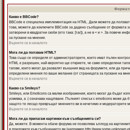
Формати
Какво е BBCode?
BBCode е специална имплементация на HTML. Дали можете да ползвате
това, можете да изключите BBCode за дадено съобщение от формата за
затворени в квадратни скоби (ето така: [таг]), а не в < и >. За повече
за пускане на мнение.
Върнете се в началото
Мога ли да ползвам HTML?
Това също се определя от администраторите, които имат пълен контро
HTML е разрешен, най-вероятно ще откриете, че само определени тагов
тагове, които могат да развалят външния вид на форумите, или да прич
определени мнения по ваше желание (от страницата за пускане на мне
Върнете се в началото
Какво са Smileys?
Smileys, или Emoticons са малки изображения, които могат да бъдат изп
усмивка, а :( означава нацупване. Пълният списък с emoticons може да б
защото те лесщо превръщат мнението ви в нечетимо и модераторите мо
Върнете се в началото
Мога ли да прилагам картинки към съобщенията си?
Да, можете. В момента обаче форума не позволява ъплоуд на картинките
я приложите към съобщението ви (например http://www.some-unknown-pla