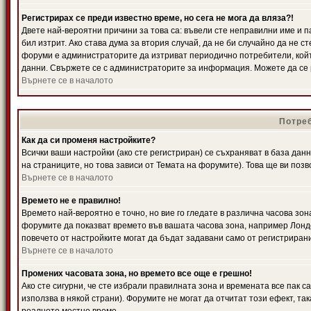
Регистрирах се преди известно време, но сега не мога да вляза?!
Двете най-вероятни причини за това са: въвели сте неправилни име и п
бил изтрит. Ако става дума за втория случай, да не би случайно да не
форуми е администраторите да изтриват периодично потребители, койт
данни. Свържете се с администраторите за информация. Можете да се р
Върнете се в началото
Потреб
Как да си променя настройките?
Всички ваши настройки (ако сте регистриран) се съхраняват в база данн
на страниците, но това зависи от Темата на форумите). Това ще ви поз
Върнете се в началото
Времето не е правилно!
Времето най-вероятно е точно, но вие го гледате в различна часова зон
форумите да показват времето във вашата часова зона, например Лондо
повечето от настройките могат да бъдат задавани само от регистрирани 
Върнете се в началото
Промених часовата зона, но времето все още е грешно!
Ако сте сигурни, че сте избрали правилната зона и времената все пак с
използва в някой страни). Форумите не могат да отчитат този ефект, та