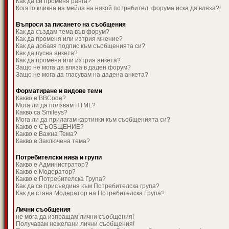
Как да си променя ранга?
Когато кликна на мейла на някой потребител, форума иска да вляза?!
Въпроси за писането на съобщения
Как да създам тема във форум?
Как да променя или изтрия мнение?
Как да добавя подпис към съобщенията си?
Как да пусна анкета?
Как да променя или изтрия анкета?
Защо не мога да вляза в даден форум?
Защо не мога да гласувам на дадена анкета?
Форматиране и видове теми
Какво е BBCode?
Мога ли да ползвам HTML?
Какво са Smileys?
Мога ли да прилагам картинки към съобщенията си?
Какво е СЪОБЩЕНИЕ?
Какво е Важна Тема?
Какво е Заключена тема?
Потребителски нива и групи
Какво е Администратор?
Какво е Модератор?
Какво е Потребителска Група?
Как да се присъединя към Потребителска група?
Как да стана Модератор на Потребителска Група?
Лични съобщения
не мога да изпращам лични съобщения!
Получавам нежелани лични съобщения!