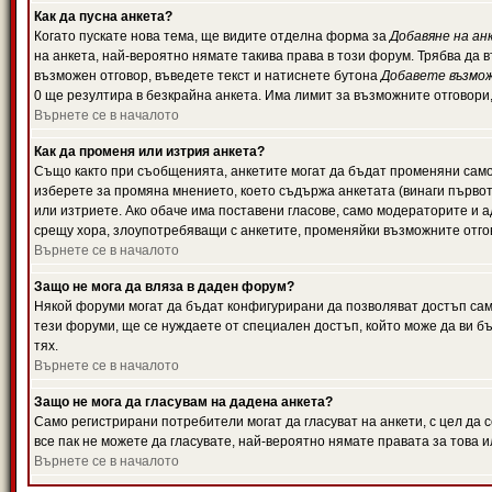
Как да пусна анкета?
Когато пускате нова тема, ще видите отделна форма за
Добавяне на ан
на анкета, най-вероятно нямате такива права в този форум. Трябва да 
възможен отговор, въведете текст и натиснете бутона
Добавете възмо
0 ще резултира в безкрайна анкета. Има лимит за възможните отговори
Върнете се в началото
Как да променя или изтрия анкета?
Също както при съобщенията, анкетите могат да бъдат променяни само 
изберете за промяна мнението, което съдържа анкетата (винаги първото
или изтриете. Ако обаче има поставени гласове, само модераторите и 
срещу хора, злоупотребяващи с анкетите, променяйки възможните отгов
Върнете се в началото
Защо не мога да вляза в даден форум?
Някой форуми могат да бъдат конфигурирани да позволяват достъп само 
тези форуми, ще се нуждаете от специален достъп, който може да ви 
тях.
Върнете се в началото
Защо не мога да гласувам на дадена анкета?
Само регистрирани потребители могат да гласуват на анкети, с цел да 
все пак не можете да гласувате, най-вероятно нямате правата за това и
Върнете се в началото