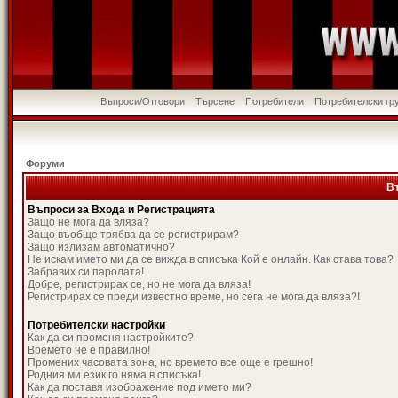
Въпроси/Отговори
Търсене
Потребители
Потребителски гр
Форуми
В
Въпроси за Входа и Регистрацията
Защо не мога да вляза?
Защо въобще трябва да се регистрирам?
Защо излизам автоматично?
Не искам името ми да се вижда в списъка Кой е онлайн. Как става това?
Забравих си паролата!
Добре, регистрирах се, но не мога да вляза!
Регистрирах се преди известно време, но сега не мога да вляза?!
Потребителски настройки
Как да си променя настройките?
Времето не е правилно!
Промених часовата зона, но времето все още е грешно!
Родния ми език го няма в списъка!
Как да поставя изображение под името ми?