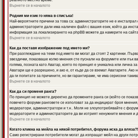
реалното местно време.
Върнете се в началото
Родния ми език го няма в списъка!
Най-вероятните причини за това са: администраторите не е инсталрал 
администраторите дали има наличен файл с вашия език, който да инста
информация за локализирането на phpBB можете да намерите на сайта 
Върнете се в началото
Как да поставя изображение под името ми?
При разглеждане на теми под името ви могат да стоят 2 картинки. Първ
звездички, показваше колко мнения сте пуснали на форумите или пък ва
голяма, позната като Аватар, която по принцип е уникална или лична 
Аватари ще е разрешено, и ако е, от къде да се вземат Аватарите. Ако
да ги попитате за причините, но ви гарантираме, че има сериозни такив
Върнете се в началото
Как да си променя ранга?
По принцип не можете директно да промените ранга си (който се показва
повечето форуми ранговете се използват за да индицират броя мнения,
модератори, администратори и т.н.. Моля не злоупотребявайте с форуми
модераторите и администраторите да ви изтрият ненужните мнения и да 
Върнете се в началото
Когато кликна на мейла на някой потребител, форума иска да вляза?
Само регистрирани потребители могат да изпращат мейл на други потр