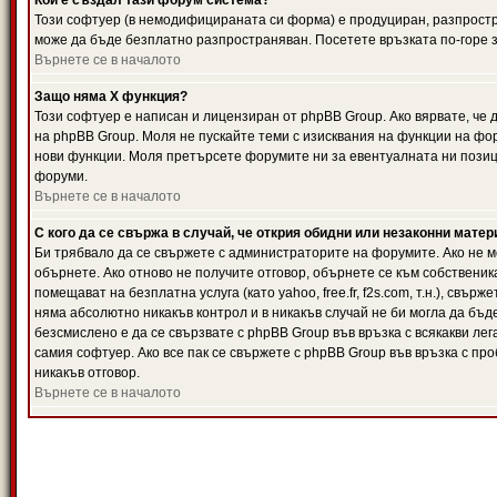
Кой е създал тази форум система?
Този софтуер (в немодифицираната си форма) е продуциран, разпрост
може да бъде безплатно разпространяван. Посетете връзката по-горе з
Върнете се в началото
Защо няма X функция?
Този софтуер е написан и лицензиран от phpBB Group. Ако вярвате, че
на phpBB Group. Моля не пускайте теми с изисквания на функции на фор
нови функции. Моля претърсете форумите ни за евентуалната ни позиц
форуми.
Върнете се в началото
С кого да се свържа в случай, че открия обидни или незаконни мате
Би трябвало да се свържете с администраторите на форумите. Ако не мо
обърнете. Ако отново не получите отговор, обърнете се към собственика
помещават на безплатна услуга (като yahoo, free.fr, f2s.com, т.н.), свъ
няма абсолютно никакъв контрол и в никакъв случай не би могла да бъд
безсмислено е да се свързвате с phpBB Group във връзка с всякакви лег
самия софтуер. Ако все пак се свържете с phpBB Group във връзка с пр
никакъв отговор.
Върнете се в началото