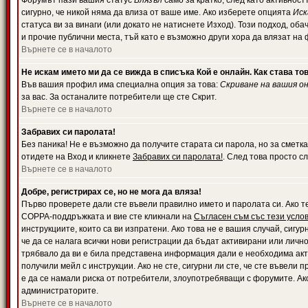
Форумът пази вашия статус
Влязъл
само за кратко, след като активност
сигурно, че никой няма да влиза от ваше име. Ако изберете опцията
Иск
статуса ви за винаги (или докато не натиснете Изход). Този подход, оба
и прочие публични места, тъй като е възможно други хора да влязат на
Върнете се в началото
Не искам името ми да се вижда в списъка Кой е онлайн. Как става то
Във вашия профил има специална опция за това:
Скриване на вашия о
за вас. За останалите потребители ще сте Скрит.
Върнете се в началото
Забравих си паролата!
Без паника! Не е възможно да получите старата си парола, но за сметка
отидете на Вход и кликнете
Забравих си паролата!
. След това просто с
Върнете се в началото
Добре, регистрирах се, но не мога да вляза!
Първо проверете дали сте въвели правилно името и паролата си. Ако те
COPPA-поддръжката и вие сте кликнали на
Съгласен съм със тези усло
инструкциите, които са ви изпратени. Ако това не е вашия случай, сигу
че да се налага всички нови регистрации да бъдат активирани или личн
трябвало да ви е била представена информация дали е необходима акти
получили мейл с инструкции. Ако не сте, сигурни ли сте, че сте въвели
е да се намали риска от потребители, злоупотребяващи с форумите. Ако
администраторите.
Върнете се в началото