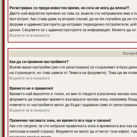
Регистрирах се преди известно време, но сега не мога да вляза?!
Двете най-вероятни причини за това са: въвели сте неправилни име и п
бил изтрит. Ако става дума за втория случай, да не би случайно да не
форуми е администраторите да изтриват периодично потребители, койт
данни. Свържете се с администраторите за информация. Можете да се р
Върнете се в началото
Потреб
Как да си променя настройките?
Всички ваши настройки (ако сте регистриран) се съхраняват в база данн
на страниците, но това зависи от Темата на форумите). Това ще ви поз
Върнете се в началото
Времето не е правилно!
Времето най-вероятно е точно, но вие го гледате в различна часова зон
форумите да показват времето във вашата часова зона, например Лондо
повечето от настройките могат да бъдат задавани само от регистрирани 
Върнете се в началото
Промених часовата зона, но времето все още е грешно!
Ако сте сигурни, че сте избрали правилната зона и времената все пак с
използва в някой страни). Форумите не могат да отчитат този ефект, та