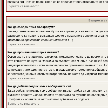
разбира се). Това се прави с цел да се предпазят регистрираните от з
Върнете се в началото
Въпроси за
Как да създам тема във форум?
Лесно, кликнете на съответния бутон на страницата на някой форум или 
разрешено да правите във даден форум е показано в дъното на страни
Можете
да променяте съобщенията си
и т.н.)
Върнете се в началото
Как да променя или изтрия мнение?
Освен ако не сте администратор или модератор, можете да променяте 
като кликнете на бутона
Промяна
за съответното мнение. Ако някой вече
индикира колко пъти и кога за последно сте променили мнението си. Ако 
се показва и ако администратор или модератор е променил съобщениет
забележете, че обикновените потребители не могат да изтриват мненият
Върнете се в началото
Как да добавя подпис към съобщенията си?
За да добавите подпис към съобщение, първо трябва да си направите т
включите опцията
Добави подпис
от формата за пускане на съобщение, 
Профила си опцията за автоматично добавяне на подписа.
Върнете се в началото