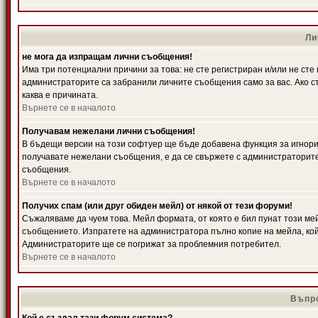
Ли
не мога да изпращам лични съобщения!
Има три потенциални причини за това: не сте регистриран и/или не ст
администраторите са забранили личните съобщения само за вас. Ако ст
каква е причината.
Върнете се в началото
Получавам нежелани лични съобщения!
В бъдещи версии на този софтуер ще бъде добавена функция за игнорира
получавате нежелани съобщения, е да се свържете с администраторите
съобщения.
Върнете се в началото
Получих спам (или друг обиден мейл) от някой от тези форуми!
Съжаляваме да чуем това. Мейл формата, от която е бил пунат този ме
съобщението. Изпратете на администратора пълно копие на мейла, кой
Администраторите ще се погрижат за проблемния потребител.
Върнете се в началото
Въпро