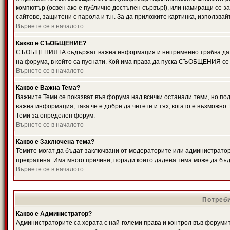
компютър (освен ако е публично достъпен сървър!), или намиращи се з
сайтове, защитени с парола и т.н. За да приложите картинка, използвай
Върнете се в началото
Какво е СЪОБЩЕНИЕ?
СЪОБЩЕНИЯТА съдържат важна информация и непременно трябва да ги
на форума, в който са пуснати. Кой има права да пуска СЪОБЩЕНИЯ се
Върнете се в началото
Какво е Важна Тема?
Важните Теми се показват във форума над всички останали теми, но 
важна информация, така че е добре да четете и тях, когато е възмож
Теми за определен форум.
Върнете се в началото
Какво е Заключена тема?
Темите могат да бъдат заключвани от модераторите или администратори
прекратена. Има много причини, поради които дадена тема може да бъ
Върнете се в началото
Потреби
Какво е Администратор?
Администраторите са хората с най-големи права и контрол във форумит