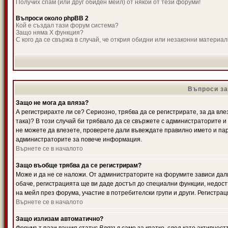
Получих спам (или друг обиден мейл) от някой от тези форуми!
Въпроси около phpBB 2
Кой е създал тази форум система?
Защо няма X функция?
С кого да се свържа в случай, че открия обидни или незаконни материа
Въпроси за
Защо не мога да вляза?
А регистрирахте ли се? Сериозно, трябва да се регистрирате, за да вле
така)? В този случай би трябвало да се свържете с администраторите и д
не можете да влезете, проверете дали въвеждате правилно името и паро
администраторите за повече информация.
Върнете се в началото
Защо въобще трябва да се регистрирам?
Може и да не се наложи. От администраторите на форумите зависи дали
обаче, регистрацията ще ви даде достъп до специални функции, недост
на мейл през форума, участие в потребителски групи и други. Регистра
Върнете се в началото
Защо излизам автоматично?