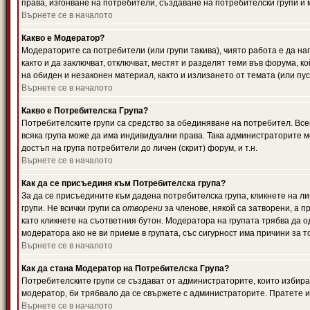
права, изгонване на потребители, създаване на потребителски групи и м
Върнете се в началото
Какво е Модератор?
Модераторите са потребители (или групи такива), чиято работа е да н
както и да заключват, отключват, местят и разделят теми във форума, к
на обиден и незаконен материал, както и излизането от темата (или пус
Върнете се в началото
Какво е Потребителска Група?
Потребителските групи са средство за обединяване на потребител. Всек
всяка група може да има индивидуални права. Така администраторите м
достъп на група потребители до личен (скрит) форум, и т.н.
Върнете се в началото
Как да се присъединя към Потребителска група?
За да се присъедините към дадена потребителска група, кликнете на л
групи. Не всички групи са
отворени
за членове, някой са затворени, а п
като кликнете на съответния бутон. Модератора на групата трябва да о
модератора ако не ви приеме в групата, със сигурност има причини за т
Върнете се в началото
Как да стана Модератор на Потребителска Група?
Потребителските групи се създават от администраторите, които избират
модератор, би трябвало да се свържете с администраторите. Пратете
Върнете се в началото