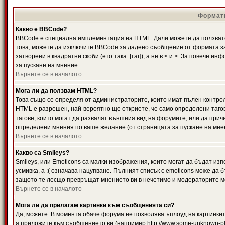
Формати
Какво е BBCode?
BBCode е специална имплементация на HTML. Дали можете да ползвате
това, можете да изключите BBCode за дадено съобщение от формата за
затворени в квадратни скоби (ето така: [таг]), а не в < и >. За повече
за пускане на мнение.
Върнете се в началото
Мога ли да ползвам HTML?
Това също се определя от администраторите, които имат пълен контро
HTML е разрешен, най-вероятно ще откриете, че само определени тагов
тагове, които могат да развалят външния вид на форумите, или да прич
определени мнения по ваше желание (от страницата за пускане на мне
Върнете се в началото
Какво са Smileys?
Smileys, или Emoticons са малки изображения, които могат да бъдат изп
усмивка, а :( означава нацупване. Пълният списък с emoticons може да б
защото те лесщо превръщат мнението ви в нечетимо и модераторите мо
Върнете се в началото
Мога ли да прилагам картинки към съобщенията си?
Да, можете. В момента обаче форума не позволява ъплоуд на картинките
я приложите към съобщението ви (например http://www.some-unknown-pla