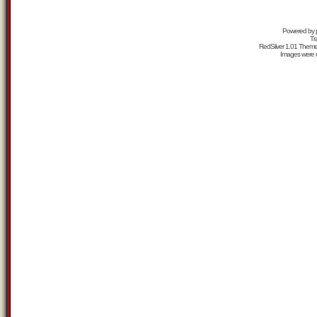
Powered by
Tr
RedSilver 1.01 Them
Images were