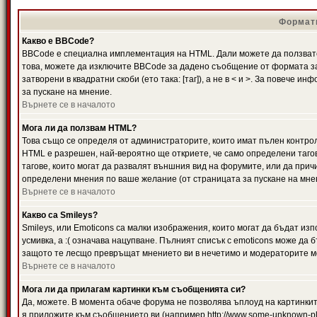
Формати
Какво е BBCode?
BBCode е специална имплементация на HTML. Дали можете да ползвате
това, можете да изключите BBCode за дадено съобщение от формата за
затворени в квадратни скоби (ето така: [таг]), а не в < и >. За повече
за пускане на мнение.
Върнете се в началото
Мога ли да ползвам HTML?
Това също се определя от администраторите, които имат пълен контро
HTML е разрешен, най-вероятно ще откриете, че само определени тагов
тагове, които могат да развалят външния вид на форумите, или да прич
определени мнения по ваше желание (от страницата за пускане на мне
Върнете се в началото
Какво са Smileys?
Smileys, или Emoticons са малки изображения, които могат да бъдат изп
усмивка, а :( означава нацупване. Пълният списък с emoticons може да б
защото те лесщо превръщат мнението ви в нечетимо и модераторите мо
Върнете се в началото
Мога ли да прилагам картинки към съобщенията си?
Да, можете. В момента обаче форума не позволява ъплоуд на картинките
я приложите към съобщението ви (например http://www.some-unknown-pla