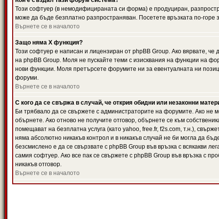
Кой е създал тази форум система?
Този софтуер (в немодифицираната си форма) е продуциран, разпрост
може да бъде безплатно разпространяван. Посетете връзката по-горе з
Върнете се в началото
Защо няма X функция?
Този софтуер е написан и лицензиран от phpBB Group. Ако вярвате, че
на phpBB Group. Моля не пускайте теми с изисквания на функции на фор
нови функции. Моля претърсете форумите ни за евентуалната ни позиц
форуми.
Върнете се в началото
С кого да се свържа в случай, че открия обидни или незаконни мате
Би трябвало да се свържете с администраторите на форумите. Ако не мо
обърнете. Ако отново не получите отговор, обърнете се към собственика
помещават на безплатна услуга (като yahoo, free.fr, f2s.com, т.н.), свъ
няма абсолютно никакъв контрол и в никакъв случай не би могла да бъд
безсмислено е да се свързвате с phpBB Group във връзка с всякакви лег
самия софтуер. Ако все пак се свържете с phpBB Group във връзка с пр
никакъв отговор.
Върнете се в началото