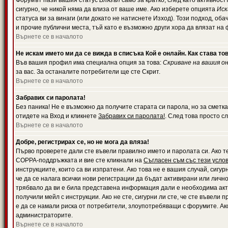
Форумът пази вашия статус
Влязъл
само за кратко, след като активност
сигурно, че никой няма да влиза от ваше име. Ако изберете опцията
Иск
статуса ви за винаги (или докато не натиснете Изход). Този подход, оба
и прочие публични места, тъй като е възможно други хора да влязат на
Върнете се в началото
Не искам името ми да се вижда в списъка Кой е онлайн. Как става то
Във вашия профил има специална опция за това:
Скриване на вашия о
за вас. За останалите потребители ще сте Скрит.
Върнете се в началото
Забравих си паролата!
Без паника! Не е възможно да получите старата си парола, но за сметка
отидете на Вход и кликнете
Забравих си паролата!
. След това просто с
Върнете се в началото
Добре, регистрирах се, но не мога да вляза!
Първо проверете дали сте въвели правилно името и паролата си. Ако те
COPPA-поддръжката и вие сте кликнали на
Съгласен съм със тези усло
инструкциите, които са ви изпратени. Ако това не е вашия случай, сигу
че да се налага всички нови регистрации да бъдат активирани или личн
трябвало да ви е била представена информация дали е необходима акти
получили мейл с инструкции. Ако не сте, сигурни ли сте, че сте въвели
е да се намали риска от потребители, злоупотребяващи с форумите. Ако
администраторите.
Върнете се в началото