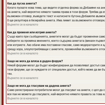
Как да пусна анкета?
Когато пускате нова тема, ще видите отделна форма за
Добавяне на ан
на анкета, най-вероятно нямате такива права в този форум. Трябва да 
възможен отговор, въведете текст и натиснете бутона
Добавете възмо
0 ще резултира в безкрайна анкета. Има лимит за възможните отговори
Върнете се в началото
Как да променя или изтрия анкета?
Също както при съобщенията, анкетите могат да бъдат променяни само 
изберете за промяна мнението, което съдържа анкетата (винаги първото
или изтриете. Ако обаче има поставени гласове, само модераторите и 
срещу хора, злоупотребяващи с анкетите, променяйки възможните отгов
Върнете се в началото
Защо не мога да вляза в даден форум?
Някой форуми могат да бъдат конфигурирани да позволяват достъп само 
тези форуми, ще се нуждаете от специален достъп, който може да ви 
тях.
Върнете се в началото
Защо не мога да гласувам на дадена анкета?
Само регистрирани потребители могат да гласуват на анкети, с цел да 
все пак не можете да гласувате, най-вероятно нямате правата за това и
Върнете се в началото