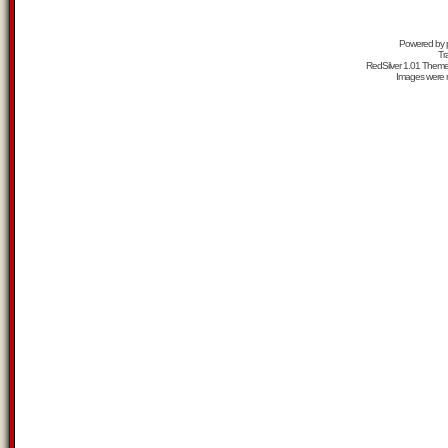
Powered by
Tr
RedSilver 1.01 Them
Images were