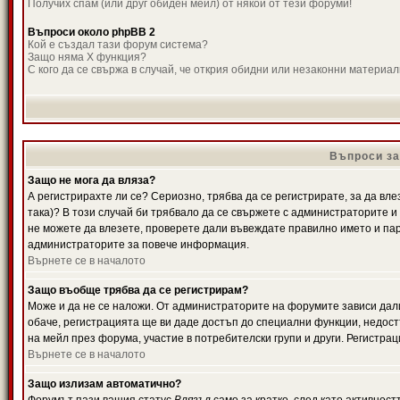
Получих спам (или друг обиден мейл) от някой от тези форуми!
Въпроси около phpBB 2
Кой е създал тази форум система?
Защо няма X функция?
С кого да се свържа в случай, че открия обидни или незаконни материа
Въпроси за
Защо не мога да вляза?
А регистрирахте ли се? Сериозно, трябва да се регистрирате, за да вле
така)? В този случай би трябвало да се свържете с администраторите и д
не можете да влезете, проверете дали въвеждате правилно името и паро
администраторите за повече информация.
Върнете се в началото
Защо въобще трябва да се регистрирам?
Може и да не се наложи. От администраторите на форумите зависи дали
обаче, регистрацията ще ви даде достъп до специални функции, недост
на мейл през форума, участие в потребителски групи и други. Регистра
Върнете се в началото
Защо излизам автоматично?