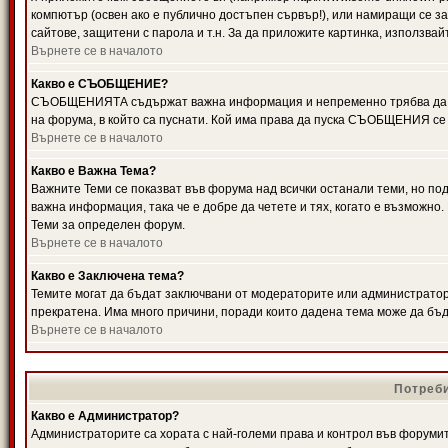
компютър (освен ако е публично достъпен сървър!), или намиращи се з
сайтове, защитени с парола и т.н. За да приложите картинка, използвай
Върнете се в началото
Какво е СЪОБЩЕНИЕ?
СЪОБЩЕНИЯТА съдържат важна информация и непременно трябва да ги
на форума, в който са пуснати. Кой има права да пуска СЪОБЩЕНИЯ се
Върнете се в началото
Какво е Важна Тема?
Важните Теми се показват във форума над всички останали теми, но 
важна информация, така че е добре да четете и тях, когато е възмож
Теми за определен форум.
Върнете се в началото
Какво е Заключена тема?
Темите могат да бъдат заключвани от модераторите или администратори
прекратена. Има много причини, поради които дадена тема може да бъ
Върнете се в началото
Потреби
Какво е Администратор?
Администраторите са хората с най-големи права и контрол във форумит