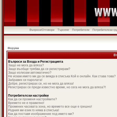
Въпроси/Отговори
Търсене
Потребители
Потребителски гр
Форуми
В
Въпроси за Входа и Регистрацията
Защо не мога да вляза?
Защо въобще трябва да се регистрирам?
Защо излизам автоматично?
Не искам името ми да се вижда в списъка Кой е онлайн. Как става това?
Забравих си паролата!
Добре, регистрирах се, но не мога да вляза!
Регистрирах се преди известно време, но сега не мога да вляза?!
Потребителски настройки
Как да си променя настройките?
Времето не е правилно!
Промених часовата зона, но времето все още е грешно!
Родния ми език го няма в списъка!
Как да поставя изображение под името ми?