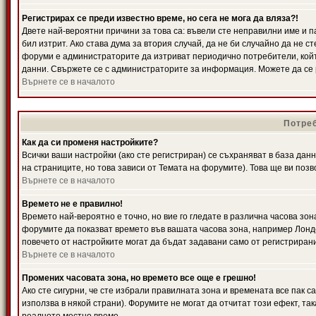
Регистрирах се преди известно време, но сега не мога да вляза?!
Двете най-вероятни причини за това са: въвели сте неправилни име и п
бил изтрит. Ако става дума за втория случай, да не би случайно да не
форуми е администраторите да изтриват периодично потребители, койт
данни. Свържете се с администраторите за информация. Можете да се р
Върнете се в началото
Потреб
Как да си променя настройките?
Всички ваши настройки (ако сте регистриран) се съхраняват в база данн
на страниците, но това зависи от Темата на форумите). Това ще ви поз
Върнете се в началото
Времето не е правилно!
Времето най-вероятно е точно, но вие го гледате в различна часова зон
форумите да показват времето във вашата часова зона, например Лондо
повечето от настройките могат да бъдат задавани само от регистрирани 
Върнете се в началото
Промених часовата зона, но времето все още е грешно!
Ако сте сигурни, че сте избрали правилната зона и времената все пак с
използва в някой страни). Форумите не могат да отчитат този ефект, та