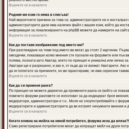
реалното местно време.
Върнете се в началото
Родния ми език го няма в списъка!
Най-вероятните причини за това са: администраторите не е инсталрал 
администраторите дали има наличен файл с вашия език, който да инста
информация за локализирането на phpBB можете да намерите на сайта 
Върнете се в началото
Как да поставя изображение под името ми?
При разглеждане на теми под името ви могат да стоят 2 картинки. Първ
звездички, показваше колко мнения сте пуснали на форумите или пък ва
голяма, позната като Аватар, която по принцип е уникална или лична 
Аватари ще е разрешено, и ако е, от къде да се вземат Аватарите. Ако
да ги попитате за причините, но ви гарантираме, че има сериозни такив
Върнете се в началото
Как да си променя ранга?
По принцип не можете директно да промените ранга си (който се показва
повечето форуми ранговете се използват за да индицират броя мнения,
модератори, администратори и т.н.. Моля не злоупотребявайте с форуми
модераторите и администраторите да ви изтрият ненужните мнения и да 
Върнете се в началото
Когато кликна на мейла на някой потребител, форума иска да вляза?
Само регистрирани потребители могат да изпращат мейл на други потр