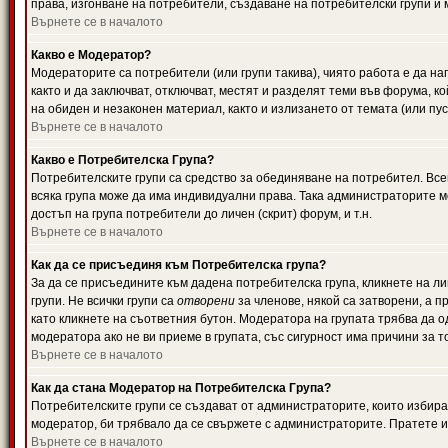
права, изгонване на потребители, създаване на потребителски групи и м
Върнете се в началото
Какво е Модератор?
Модераторите са потребители (или групи такива), чиято работа е да н
както и да заключват, отключват, местят и разделят теми във форума, к
на обиден и незаконен материал, както и излизането от темата (или пус
Върнете се в началото
Какво е Потребителска Група?
Потребителските групи са средство за обединяване на потребител. Всек
всяка група може да има индивидуални права. Така администраторите м
достъп на група потребители до личен (скрит) форум, и т.н.
Върнете се в началото
Как да се присъединя към Потребителска група?
За да се присъедините към дадена потребителска група, кликнете на л
групи. Не всички групи са
отворени
за членове, някой са затворени, а п
като кликнете на съответния бутон. Модератора на групата трябва да о
модератора ако не ви приеме в групата, със сигурност има причини за т
Върнете се в началото
Как да стана Модератор на Потребителска Група?
Потребителските групи се създават от администраторите, които избират
модератор, би трябвало да се свържете с администраторите. Пратете
Върнете се в началото