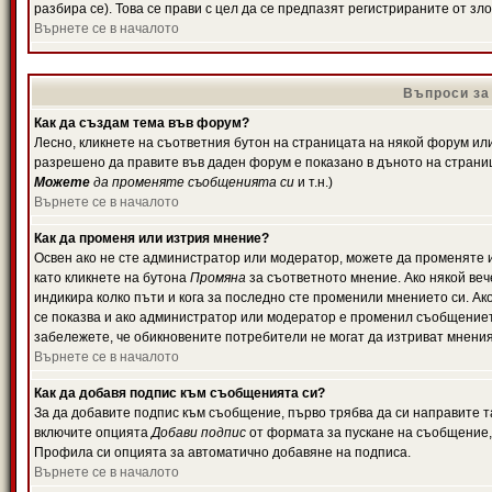
разбира се). Това се прави с цел да се предпазят регистрираните от з
Върнете се в началото
Въпроси за
Как да създам тема във форум?
Лесно, кликнете на съответния бутон на страницата на някой форум или 
разрешено да правите във даден форум е показано в дъното на страни
Можете
да променяте съобщенията си
и т.н.)
Върнете се в началото
Как да променя или изтрия мнение?
Освен ако не сте администратор или модератор, можете да променяте 
като кликнете на бутона
Промяна
за съответното мнение. Ако някой вече
индикира колко пъти и кога за последно сте променили мнението си. Ако 
се показва и ако администратор или модератор е променил съобщениет
забележете, че обикновените потребители не могат да изтриват мненият
Върнете се в началото
Как да добавя подпис към съобщенията си?
За да добавите подпис към съобщение, първо трябва да си направите т
включите опцията
Добави подпис
от формата за пускане на съобщение, 
Профила си опцията за автоматично добавяне на подписа.
Върнете се в началото