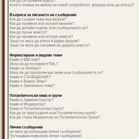
Как да си променя ранга?
Когато кликна на мейла на някой потребител, форума иска да вляза?!
Въпроси за писането на съобщения
Как да създам тема във форум?
Как да променя или изтрия мнение?
Как да добавя подпис към съобщенията си?
Как да пусна анкета?
Как да променя или изтрия анкета?
Защо не мога да вляза в даден форум?
Защо не мога да гласувам на дадена анкета?
Форматиране и видове теми
Какво е BBCode?
Мога ли да ползвам HTML?
Какво са Smileys?
Мога ли да прилагам картинки към съобщенията си?
Какво е СЪОБЩЕНИЕ?
Какво е Важна Тема?
Какво е Заключена тема?
Потребителски нива и групи
Какво е Администратор?
Какво е Модератор?
Какво е Потребителска Група?
Как да се присъединя към Потребителска група?
Как да стана Модератор на Потребителска Група?
Лични съобщения
не мога да изпращам лични съобщения!
Получавам нежелани лични съобщения!