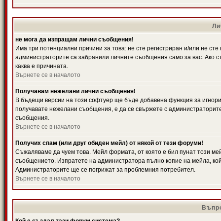
Ли
не мога да изпращам лични съобщения!
Има три потенциални причини за това: не сте регистриран и/или не ст
администраторите са забранили личните съобщения само за вас. Ако ст
каква е причината.
Върнете се в началото
Получавам нежелани лични съобщения!
В бъдещи версии на този софтуер ще бъде добавена функция за игнорира
получавате нежелани съобщения, е да се свържете с администраторите
съобщения.
Върнете се в началото
Получих спам (или друг обиден мейл) от някой от тези форуми!
Съжаляваме да чуем това. Мейл формата, от която е бил пунат този ме
съобщението. Изпратете на администратора пълно копие на мейла, кой
Администраторите ще се погрижат за проблемния потребител.
Върнете се в началото
Въпро