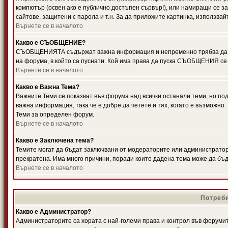
компютър (освен ако е публично достъпен сървър!), или намиращи се з
сайтове, защитени с парола и т.н. За да приложите картинка, използвай
Върнете се в началото
Какво е СЪОБЩЕНИЕ?
СЪОБЩЕНИЯТА съдържат важна информация и непременно трябва да ги
на форума, в който са пуснати. Кой има права да пуска СЪОБЩЕНИЯ се
Върнете се в началото
Какво е Важна Тема?
Важните Теми се показват във форума над всички останали теми, но 
важна информация, така че е добре да четете и тях, когато е възмож
Теми за определен форум.
Върнете се в началото
Какво е Заключена тема?
Темите могат да бъдат заключвани от модераторите или администратори
прекратена. Има много причини, поради които дадена тема може да бъ
Върнете се в началото
Потреби
Какво е Администратор?
Администраторите са хората с най-големи права и контрол във форумит