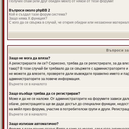
Получих спам (или друг обиден мейл) от някой от тези форуми!
Въпроси около phpBB 2
Кой е създал тази форум система?
Защо няма X функция?
С кого да се свържа в случай, че открия обидни или незаконни материа
Въпроси за
Защо не мога да вляза?
А регистрирахте ли се? Сериозно, трябва да се регистрирате, за да вле
така)? В този случай би трябвало да се свържете с администраторите и д
не можете да влезете, проверете дали въвеждате правилно името и паро
администраторите за повече информация.
Върнете се в началото
Защо въобще трябва да се регистрирам?
Може и да не се наложи. От администраторите на форумите зависи дали
обаче, регистрацията ще ви даде достъп до специални функции, недост
на мейл през форума, участие в потребителски групи и други. Регистра
Върнете се в началото
Защо излизам автоматично?