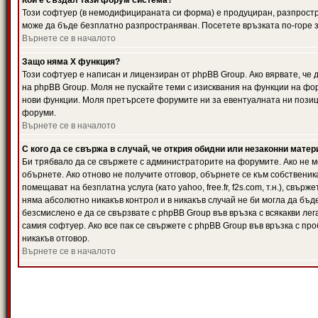
Кой е създал тази форум система?
Този софтуер (в немодифицираната си форма) е продуциран, разпрост
може да бъде безплатно разпространяван. Посетете връзката по-горе з
Върнете се в началото
Защо няма X функция?
Този софтуер е написан и лицензиран от phpBB Group. Ако вярвате, че
на phpBB Group. Моля не пускайте теми с изисквания на функции на фор
нови функции. Моля претърсете форумите ни за евентуалната ни позиц
форуми.
Върнете се в началото
С кого да се свържа в случай, че открия обидни или незаконни мате
Би трябвало да се свържете с администраторите на форумите. Ако не мо
обърнете. Ако отново не получите отговор, обърнете се към собственика
помещават на безплатна услуга (като yahoo, free.fr, f2s.com, т.н.), свъ
няма абсолютно никакъв контрол и в никакъв случай не би могла да бъд
безсмислено е да се свързвате с phpBB Group във връзка с всякакви лег
самия софтуер. Ако все пак се свържете с phpBB Group във връзка с пр
никакъв отговор.
Върнете се в началото