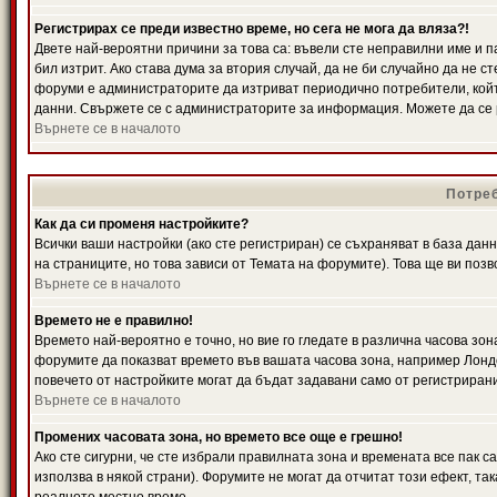
Регистрирах се преди известно време, но сега не мога да вляза?!
Двете най-вероятни причини за това са: въвели сте неправилни име и п
бил изтрит. Ако става дума за втория случай, да не би случайно да не
форуми е администраторите да изтриват периодично потребители, койт
данни. Свържете се с администраторите за информация. Можете да се р
Върнете се в началото
Потреб
Как да си променя настройките?
Всички ваши настройки (ако сте регистриран) се съхраняват в база данн
на страниците, но това зависи от Темата на форумите). Това ще ви поз
Върнете се в началото
Времето не е правилно!
Времето най-вероятно е точно, но вие го гледате в различна часова зон
форумите да показват времето във вашата часова зона, например Лондо
повечето от настройките могат да бъдат задавани само от регистрирани 
Върнете се в началото
Промених часовата зона, но времето все още е грешно!
Ако сте сигурни, че сте избрали правилната зона и времената все пак с
използва в някой страни). Форумите не могат да отчитат този ефект, та