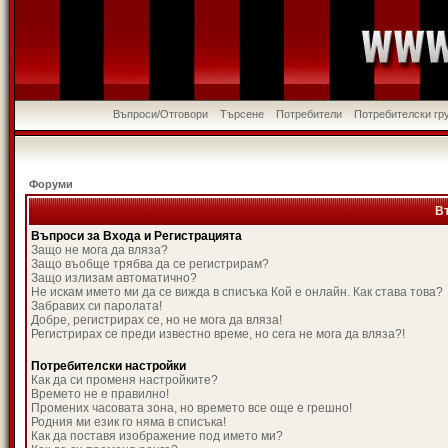
Въпроси/Отговори
Търсене
Потребители
Потребителски гр
Форуми
В
Въпроси за Входа и Регистрацията
Защо не мога да вляза?
Защо въобще трябва да се регистрирам?
Защо излизам автоматично?
Не искам името ми да се вижда в списъка Кой е онлайн. Как става това?
Забравих си паролата!
Добре, регистрирах се, но не мога да вляза!
Регистрирах се преди известно време, но сега не мога да вляза?!
Потребителски настройки
Как да си променя настройките?
Времето не е правилно!
Промених часовата зона, но времето все още е грешно!
Родния ми език го няма в списъка!
Как да поставя изображение под името ми?