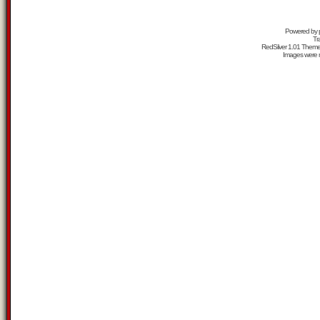
Powered by
Tr
RedSilver 1.01 Them
Images were