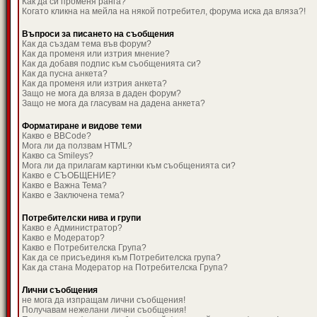
Как да си променя ранга?
Когато кликна на мейла на някой потребител, форума иска да вляза?!
Въпроси за писането на съобщения
Как да създам тема във форум?
Как да променя или изтрия мнение?
Как да добавя подпис към съобщенията си?
Как да пусна анкета?
Как да променя или изтрия анкета?
Защо не мога да вляза в даден форум?
Защо не мога да гласувам на дадена анкета?
Форматиране и видове теми
Какво е BBCode?
Мога ли да ползвам HTML?
Какво са Smileys?
Мога ли да прилагам картинки към съобщенията си?
Какво е СЪОБЩЕНИЕ?
Какво е Важна Тема?
Какво е Заключена тема?
Потребителски нива и групи
Какво е Администратор?
Какво е Модератор?
Какво е Потребителска Група?
Как да се присъединя към Потребителска група?
Как да стана Модератор на Потребителска Група?
Лични съобщения
не мога да изпращам лични съобщения!
Получавам нежелани лични съобщения!