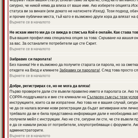
Форумът пази вашия статус
Влязъл
само за кратко, след като активност
сигурно, че никой няма да влиза от ваше име. Ако изберете опцията
Иск
статуса ви за винаги (или докато не натиснете Изход). Този подход, оба
и прочие публични места, тъй като е възможно други хора да влязат на
Върнете се в началото
Не искам името ми да се вижда в списъка Кой е онлайн. Как става то
Във вашия профил има специална опция за това:
Скриване на вашия о
за вас. За останалите потребители ще сте Скрит.
Върнете се в началото
Забравих си паролата!
Без паника! Не е възможно да получите старата си парола, но за сметка
отидете на Вход и кликнете
Забравих си паролата!
. След това просто с
Върнете се в началото
Добре, регистрирах се, но не мога да вляза!
Първо проверете дали сте въвели правилно името и паролата си. Ако те
COPPA-поддръжката и вие сте кликнали на
Съгласен съм със тези усло
инструкциите, които са ви изпратени. Ако това не е вашия случай, сигу
че да се налага всички нови регистрации да бъдат активирани или личн
трябвало да ви е била представена информация дали е необходима акти
получили мейл с инструкции. Ако не сте, сигурни ли сте, че сте въвели
е да се намали риска от потребители, злоупотребяващи с форумите. Ако
администраторите.
Върнете се в началото