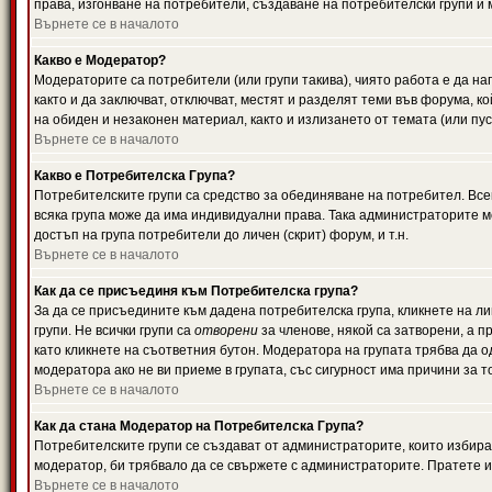
права, изгонване на потребители, създаване на потребителски групи и м
Върнете се в началото
Какво е Модератор?
Модераторите са потребители (или групи такива), чиято работа е да н
както и да заключват, отключват, местят и разделят теми във форума, к
на обиден и незаконен материал, както и излизането от темата (или пус
Върнете се в началото
Какво е Потребителска Група?
Потребителските групи са средство за обединяване на потребител. Всек
всяка група може да има индивидуални права. Така администраторите м
достъп на група потребители до личен (скрит) форум, и т.н.
Върнете се в началото
Как да се присъединя към Потребителска група?
За да се присъедините към дадена потребителска група, кликнете на л
групи. Не всички групи са
отворени
за членове, някой са затворени, а п
като кликнете на съответния бутон. Модератора на групата трябва да о
модератора ако не ви приеме в групата, със сигурност има причини за т
Върнете се в началото
Как да стана Модератор на Потребителска Група?
Потребителските групи се създават от администраторите, които избират
модератор, би трябвало да се свържете с администраторите. Пратете
Върнете се в началото