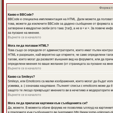
Формати
Какво е BBCode?
BBCode е специална имплементация на HTML. Дали можете да ползвате
това, можете да изключите BBCode за дадено съобщение от формата за
затворени в квадратни скоби (ето така: [таг]), а не в < и >. За повече
за пускане на мнение.
Върнете се в началото
Мога ли да ползвам HTML?
Това също се определя от администраторите, които имат пълен контро
HTML е разрешен, най-вероятно ще откриете, че само определени тагов
тагове, които могат да развалят външния вид на форумите, или да прич
определени мнения по ваше желание (от страницата за пускане на мне
Върнете се в началото
Какво са Smileys?
Smileys, или Emoticons са малки изображения, които могат да бъдат изп
усмивка, а :( означава нацупване. Пълният списък с emoticons може да б
защото те лесщо превръщат мнението ви в нечетимо и модераторите мо
Върнете се в началото
Мога ли да прилагам картинки към съобщенията си?
Да, можете. В момента обаче форума не позволява ъплоуд на картинките
я приложите към съобщението ви (например http://www.some-unknown-pla