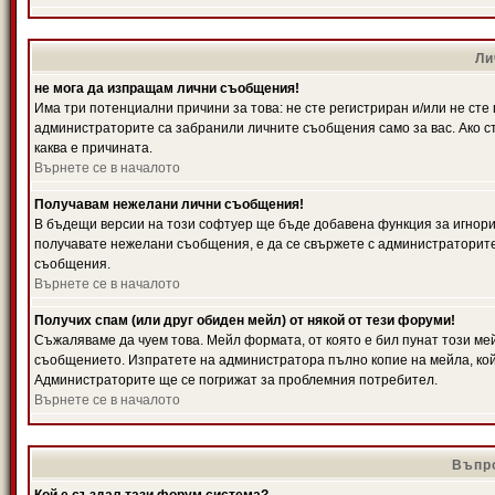
Ли
не мога да изпращам лични съобщения!
Има три потенциални причини за това: не сте регистриран и/или не ст
администраторите са забранили личните съобщения само за вас. Ако ст
каква е причината.
Върнете се в началото
Получавам нежелани лични съобщения!
В бъдещи версии на този софтуер ще бъде добавена функция за игнорира
получавате нежелани съобщения, е да се свържете с администраторите
съобщения.
Върнете се в началото
Получих спам (или друг обиден мейл) от някой от тези форуми!
Съжаляваме да чуем това. Мейл формата, от която е бил пунат този ме
съобщението. Изпратете на администратора пълно копие на мейла, кой
Администраторите ще се погрижат за проблемния потребител.
Върнете се в началото
Въпро