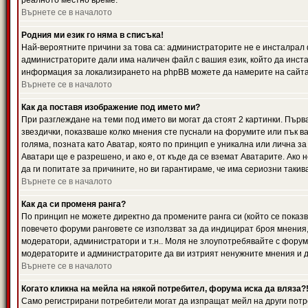
реалното местно време.
Върнете се в началото
Родния ми език го няма в списъка!
Най-вероятните причини за това са: администраторите не е инсталрал 
администраторите дали има наличен файл с вашия език, който да инста
информация за локализирането на phpBB можете да намерите на сайта 
Върнете се в началото
Как да поставя изображение под името ми?
При разглеждане на теми под името ви могат да стоят 2 картинки. Първ
звездички, показваше колко мнения сте пуснали на форумите или пък ва
голяма, позната като Аватар, която по принцип е уникална или лична 
Аватари ще е разрешено, и ако е, от къде да се вземат Аватарите. Ако
да ги попитате за причините, но ви гарантираме, че има сериозни такив
Върнете се в началото
Как да си променя ранга?
По принцип не можете директно да промените ранга си (който се показва
повечето форуми ранговете се използват за да индицират броя мнения,
модератори, администратори и т.н.. Моля не злоупотребявайте с форуми
модераторите и администраторите да ви изтрият ненужните мнения и да 
Върнете се в началото
Когато кликна на мейла на някой потребител, форума иска да вляза?
Само регистрирани потребители могат да изпращат мейл на други потр