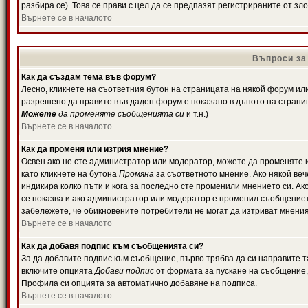
разбира се). Това се прави с цел да се предпазят регистрираните от з
Върнете се в началото
Въпроси за
Как да създам тема във форум?
Лесно, кликнете на съответния бутон на страницата на някой форум или 
разрешено да правите във даден форум е показано в дъното на страни
Можете
да променяте съобщенията си
и т.н.)
Върнете се в началото
Как да променя или изтрия мнение?
Освен ако не сте администратор или модератор, можете да променяте 
като кликнете на бутона
Промяна
за съответното мнение. Ако някой вече
индикира колко пъти и кога за последно сте променили мнението си. Ако 
се показва и ако администратор или модератор е променил съобщениет
забележете, че обикновените потребители не могат да изтриват мненият
Върнете се в началото
Как да добавя подпис към съобщенията си?
За да добавите подпис към съобщение, първо трябва да си направите т
включите опцията
Добави подпис
от формата за пускане на съобщение, 
Профила си опцията за автоматично добавяне на подписа.
Върнете се в началото