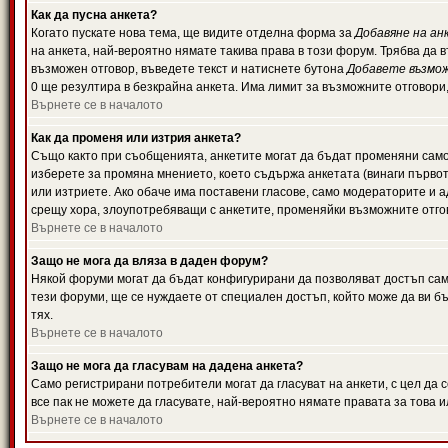
Как да пусна анкета?
Когато пускате нова тема, ще видите отделна форма за
Добавяне на ан
на анкета, най-вероятно нямате такива права в този форум. Трябва да 
възможен отговор, въведете текст и натиснете бутона
Добавете възмо
0 ще резултира в безкрайна анкета. Има лимит за възможните отговори
Върнете се в началото
Как да променя или изтрия анкета?
Също както при съобщенията, анкетите могат да бъдат променяни само 
изберете за промяна мнението, което съдържа анкетата (винаги първото
или изтриете. Ако обаче има поставени гласове, само модераторите и 
срещу хора, злоупотребяващи с анкетите, променяйки възможните отгов
Върнете се в началото
Защо не мога да вляза в даден форум?
Някой форуми могат да бъдат конфигурирани да позволяват достъп само 
тези форуми, ще се нуждаете от специален достъп, който може да ви 
тях.
Върнете се в началото
Защо не мога да гласувам на дадена анкета?
Само регистрирани потребители могат да гласуват на анкети, с цел да 
все пак не можете да гласувате, най-вероятно нямате правата за това и
Върнете се в началото