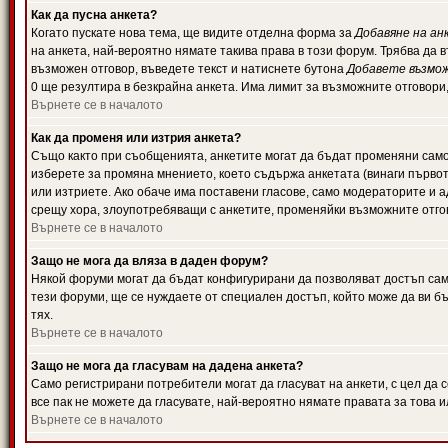
Как да пусна анкета?
Когато пускате нова тема, ще видите отделна форма за
Добавяне на ан
на анкета, най-вероятно нямате такива права в този форум. Трябва да 
възможен отговор, въведете текст и натиснете бутона
Добавете възмо
0 ще резултира в безкрайна анкета. Има лимит за възможните отговори
Върнете се в началото
Как да променя или изтрия анкета?
Също както при съобщенията, анкетите могат да бъдат променяни само 
изберете за промяна мнението, което съдържа анкетата (винаги първото
или изтриете. Ако обаче има поставени гласове, само модераторите и 
срещу хора, злоупотребяващи с анкетите, променяйки възможните отгов
Върнете се в началото
Защо не мога да вляза в даден форум?
Някой форуми могат да бъдат конфигурирани да позволяват достъп само 
тези форуми, ще се нуждаете от специален достъп, който може да ви 
тях.
Върнете се в началото
Защо не мога да гласувам на дадена анкета?
Само регистрирани потребители могат да гласуват на анкети, с цел да 
все пак не можете да гласувате, най-вероятно нямате правата за това и
Върнете се в началото