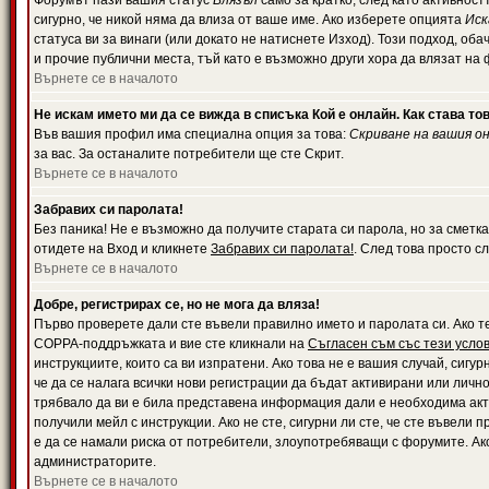
Форумът пази вашия статус
Влязъл
само за кратко, след като активност
сигурно, че никой няма да влиза от ваше име. Ако изберете опцията
Иск
статуса ви за винаги (или докато не натиснете Изход). Този подход, оба
и прочие публични места, тъй като е възможно други хора да влязат на
Върнете се в началото
Не искам името ми да се вижда в списъка Кой е онлайн. Как става то
Във вашия профил има специална опция за това:
Скриване на вашия о
за вас. За останалите потребители ще сте Скрит.
Върнете се в началото
Забравих си паролата!
Без паника! Не е възможно да получите старата си парола, но за сметка
отидете на Вход и кликнете
Забравих си паролата!
. След това просто с
Върнете се в началото
Добре, регистрирах се, но не мога да вляза!
Първо проверете дали сте въвели правилно името и паролата си. Ако те
COPPA-поддръжката и вие сте кликнали на
Съгласен съм със тези усло
инструкциите, които са ви изпратени. Ако това не е вашия случай, сигу
че да се налага всички нови регистрации да бъдат активирани или личн
трябвало да ви е била представена информация дали е необходима акти
получили мейл с инструкции. Ако не сте, сигурни ли сте, че сте въвели
е да се намали риска от потребители, злоупотребяващи с форумите. Ако
администраторите.
Върнете се в началото