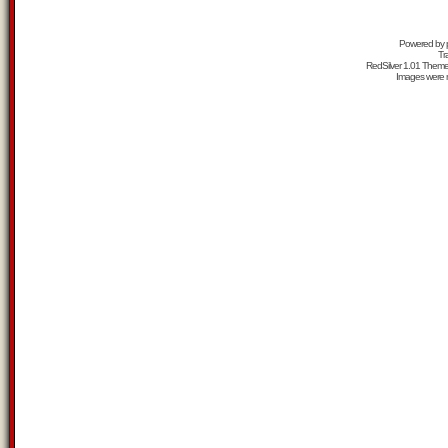
Powered by
Tr
RedSilver 1.01 Them
Images were