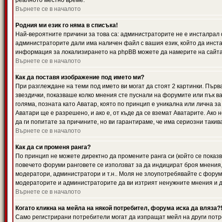
реалното местно време.
Върнете се в началото
Родния ми език го няма в списъка!
Най-вероятните причини за това са: администраторите не е инсталрал 
администраторите дали има наличен файл с вашия език, който да инста
информация за локализирането на phpBB можете да намерите на сайта 
Върнете се в началото
Как да поставя изображение под името ми?
При разглеждане на теми под името ви могат да стоят 2 картинки. Първ
звездички, показваше колко мнения сте пуснали на форумите или пък ва
голяма, позната като Аватар, която по принцип е уникална или лична 
Аватари ще е разрешено, и ако е, от къде да се вземат Аватарите. Ако
да ги попитате за причините, но ви гарантираме, че има сериозни такив
Върнете се в началото
Как да си променя ранга?
По принцип не можете директно да промените ранга си (който се показва
повечето форуми ранговете се използват за да индицират броя мнения,
модератори, администратори и т.н.. Моля не злоупотребявайте с форуми
модераторите и администраторите да ви изтрият ненужните мнения и да 
Върнете се в началото
Когато кликна на мейла на някой потребител, форума иска да вляза?
Само регистрирани потребители могат да изпращат мейл на други потр