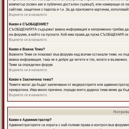
компютър (освен ако е публично достъпен сървър!), или намиращи се з
сайтове, защитени с парола и т.н. За да приложите картинка, използвай
Върнете се в началото
Какво е СЪОБЩЕНИЕ?
СЪОБЩЕНИЯТА съдържат важна информация и непременно трябва да ги
на форума, в който са пуснати. Кой има права да пуска СЪОБЩЕНИЯ се
Върнете се в началото
Какво е Важна Тема?
Важните Теми се показват във форума над всички останали теми, но 
важна информация, така че е добре да четете и тях, когато е възмож
Теми за определен форум.
Върнете се в началото
Какво е Заключена тема?
Темите могат да бъдат заключвани от модераторите или администратори
прекратена. Има много причини, поради които дадена тема може да бъ
Върнете се в началото
Потреби
Какво е Администратор?
Администраторите са хората с най-големи права и контрол във форумит