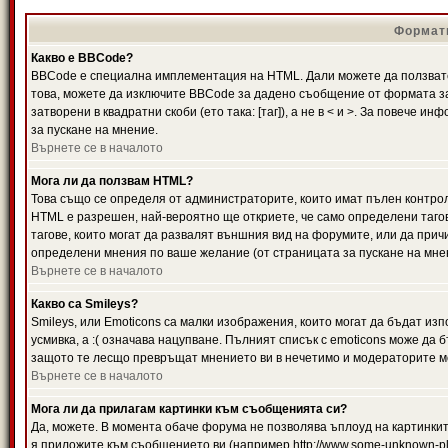
Формати
Какво е BBCode?
BBCode е специална имплементация на HTML. Дали можете да ползвате
това, можете да изключите BBCode за дадено съобщение от формата за
затворени в квадратни скоби (ето така: [таг]), а не в < и >. За повече
за пускане на мнение.
Върнете се в началото
Мога ли да ползвам HTML?
Това също се определя от администраторите, които имат пълен контро
HTML е разрешен, най-вероятно ще откриете, че само определени тагов
тагове, които могат да развалят външния вид на форумите, или да прич
определени мнения по ваше желание (от страницата за пускане на мне
Върнете се в началото
Какво са Smileys?
Smileys, или Emoticons са малки изображения, които могат да бъдат изп
усмивка, а :( означава нацупване. Пълният списък с emoticons може да б
защото те лесщо превръщат мнението ви в нечетимо и модераторите мо
Върнете се в началото
Мога ли да прилагам картинки към съобщенията си?
Да, можете. В момента обаче форума не позволява ъплоуд на картинките
я приложите към съобщението ви (например http://www.some-unknown-pla