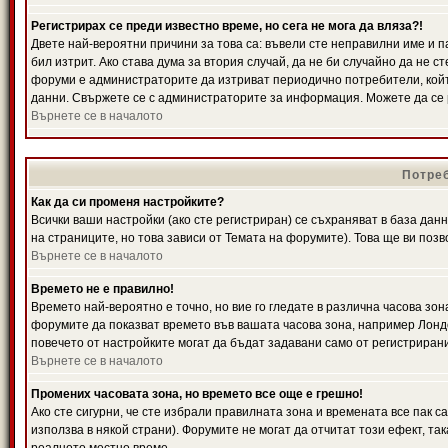
Регистрирах се преди известно време, но сега не мога да вляза?!
Двете най-вероятни причини за това са: въвели сте неправилни име и п
бил изтрит. Ако става дума за втория случай, да не би случайно да не
форуми е администраторите да изтриват периодично потребители, койт
данни. Свържете се с администраторите за информация. Можете да се р
Върнете се в началото
Потреб
Как да си променя настройките?
Всички ваши настройки (ако сте регистриран) се съхраняват в база данн
на страниците, но това зависи от Темата на форумите). Това ще ви поз
Върнете се в началото
Времето не е правилно!
Времето най-вероятно е точно, но вие го гледате в различна часова зон
форумите да показват времето във вашата часова зона, например Лондо
повечето от настройките могат да бъдат задавани само от регистрирани 
Върнете се в началото
Промених часовата зона, но времето все още е грешно!
Ако сте сигурни, че сте избрали правилната зона и времената все пак с
използва в някой страни). Форумите не могат да отчитат този ефект, та