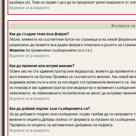
разбира се). Това се прави с цел да се предпазят регистрираните от з
Върнете се в началото
Въпроси за
Как да създам тема във форум?
Лесно, кликнете на съответния бутон на страницата на някой форум или 
разрешено да правите във даден форум е показано в дъното на страни
Можете
да променяте съобщенията си
и т.н.)
Върнете се в началото
Как да променя или изтрия мнение?
Освен ако не сте администратор или модератор, можете да променяте 
като кликнете на бутона
Промяна
за съответното мнение. Ако някой вече
индикира колко пъти и кога за последно сте променили мнението си. Ако 
се показва и ако администратор или модератор е променил съобщениет
забележете, че обикновените потребители не могат да изтриват мненият
Върнете се в началото
Как да добавя подпис към съобщенията си?
За да добавите подпис към съобщение, първо трябва да си направите т
включите опцията
Добави подпис
от формата за пускане на съобщение, 
Профила си опцията за автоматично добавяне на подписа.
Върнете се в началото