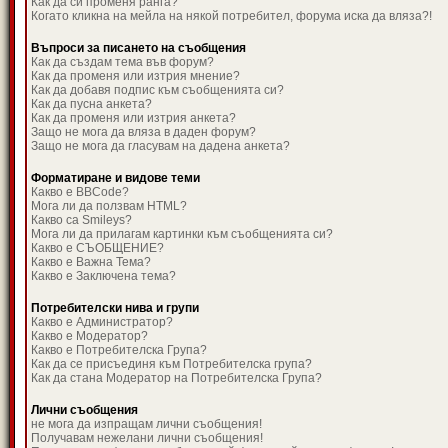
Как да си променя ранга?
Когато кликна на мейла на някой потребител, форума иска да вляза?!
Въпроси за писането на съобщения
Как да създам тема във форум?
Как да променя или изтрия мнение?
Как да добавя подпис към съобщенията си?
Как да пусна анкета?
Как да променя или изтрия анкета?
Защо не мога да вляза в даден форум?
Защо не мога да гласувам на дадена анкета?
Форматиране и видове теми
Какво е BBCode?
Мога ли да ползвам HTML?
Какво са Smileys?
Мога ли да прилагам картинки към съобщенията си?
Какво е СЪОБЩЕНИЕ?
Какво е Важна Тема?
Какво е Заключена тема?
Потребителски нива и групи
Какво е Администратор?
Какво е Модератор?
Какво е Потребителска Група?
Как да се присъединя към Потребителска група?
Как да стана Модератор на Потребителска Група?
Лични съобщения
не мога да изпращам лични съобщения!
Получавам нежелани лични съобщения!