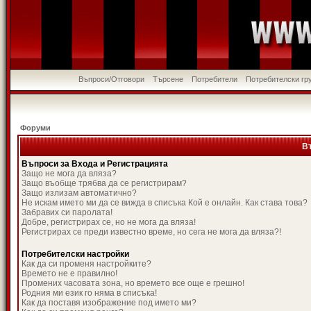
Въпроси/Отговори
Търсене
Потребители
Потребителски гр
Форуми
В
Въпроси за Входа и Регистрацията
Защо не мога да вляза?
Защо въобще трябва да се регистрирам?
Защо излизам автоматично?
Не искам името ми да се вижда в списъка Кой е онлайн. Как става това?
Забравих си паролата!
Добре, регистрирах се, но не мога да вляза!
Регистрирах се преди известно време, но сега не мога да вляза?!
Потребителски настройки
Как да си променя настройките?
Времето не е правилно!
Промених часовата зона, но времето все още е грешно!
Родния ми език го няма в списъка!
Как да поставя изображение под името ми?