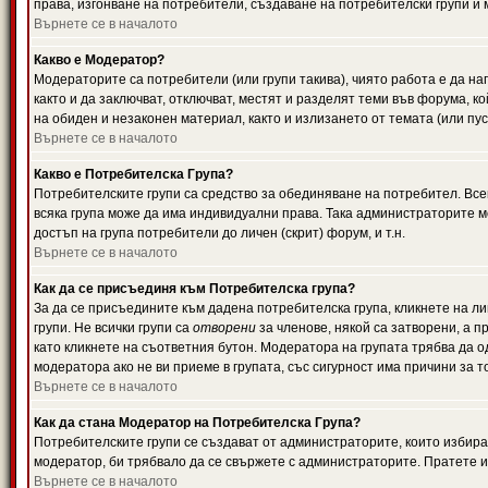
права, изгонване на потребители, създаване на потребителски групи и м
Върнете се в началото
Какво е Модератор?
Модераторите са потребители (или групи такива), чиято работа е да н
както и да заключват, отключват, местят и разделят теми във форума, к
на обиден и незаконен материал, както и излизането от темата (или пус
Върнете се в началото
Какво е Потребителска Група?
Потребителските групи са средство за обединяване на потребител. Всек
всяка група може да има индивидуални права. Така администраторите м
достъп на група потребители до личен (скрит) форум, и т.н.
Върнете се в началото
Как да се присъединя към Потребителска група?
За да се присъедините към дадена потребителска група, кликнете на л
групи. Не всички групи са
отворени
за членове, някой са затворени, а п
като кликнете на съответния бутон. Модератора на групата трябва да о
модератора ако не ви приеме в групата, със сигурност има причини за т
Върнете се в началото
Как да стана Модератор на Потребителска Група?
Потребителските групи се създават от администраторите, които избират
модератор, би трябвало да се свържете с администраторите. Пратете
Върнете се в началото