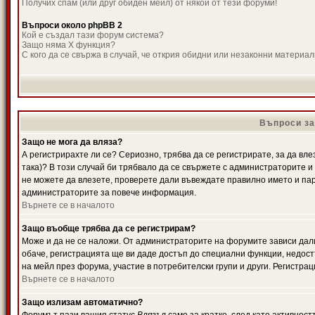
Получих спам (или друг обиден мейл) от някой от тези форуми!
Въпроси около phpBB 2
Кой е създал тази форум система?
Защо няма X функция?
С кого да се свържа в случай, че открия обидни или незаконни материа
Въпроси за
Защо не мога да вляза?
А регистрирахте ли се? Сериозно, трябва да се регистрирате, за да вле
така)? В този случай би трябвало да се свържете с администраторите и д
не можете да влезете, проверете дали въвеждате правилно името и паро
администраторите за повече информация.
Върнете се в началото
Защо въобще трябва да се регистрирам?
Може и да не се наложи. От администраторите на форумите зависи дали
обаче, регистрацията ще ви даде достъп до специални функции, недост
на мейл през форума, участие в потребителски групи и други. Регистра
Върнете се в началото
Защо излизам автоматично?