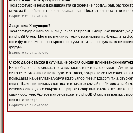
Кой е създал тази форум система?
Този софтуер (в немодифицираната си форма) е продуциран, разпрост
може да бъде безплатно разпространяван. Посетете връзката по-горе з
Върнете се в началото
Защо няма X функция?
Този софтуер е написан и лицензиран от phpBB Group. Ако вярвате, че
на phpBB Group. Моля не пускайте теми с изисквания на функции на фор
нови функции. Моля претърсете форумите ни за евентуалната ни позиц
форуми.
Върнете се в началото
С кого да се свържа в случай, че открия обидни или незаконни мате
Би трябвало да се свържете с администраторите на форумите. Ако не мо
обърнете. Ако отново не получите отговор, обърнете се към собственика
помещават на безплатна услуга (като yahoo, free.fr, f2s.com, т.н.), свъ
няма абсолютно никакъв контрол и в никакъв случай не би могла да бъд
безсмислено е да се свързвате с phpBB Group във връзка с всякакви лег
самия софтуер. Ако все пак се свържете с phpBB Group във връзка с пр
никакъв отговор.
Върнете се в началото