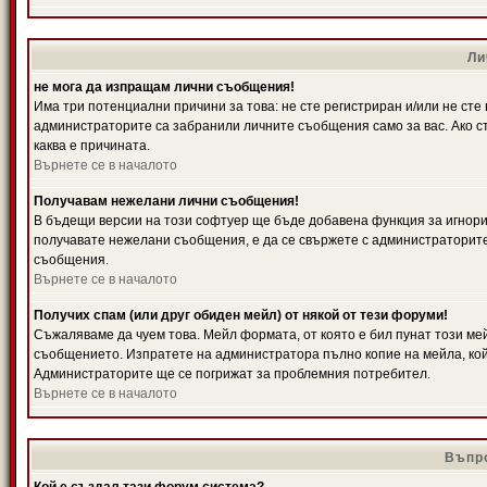
Ли
не мога да изпращам лични съобщения!
Има три потенциални причини за това: не сте регистриран и/или не ст
администраторите са забранили личните съобщения само за вас. Ако ст
каква е причината.
Върнете се в началото
Получавам нежелани лични съобщения!
В бъдещи версии на този софтуер ще бъде добавена функция за игнорира
получавате нежелани съобщения, е да се свържете с администраторите
съобщения.
Върнете се в началото
Получих спам (или друг обиден мейл) от някой от тези форуми!
Съжаляваме да чуем това. Мейл формата, от която е бил пунат този ме
съобщението. Изпратете на администратора пълно копие на мейла, кой
Администраторите ще се погрижат за проблемния потребител.
Върнете се в началото
Въпро