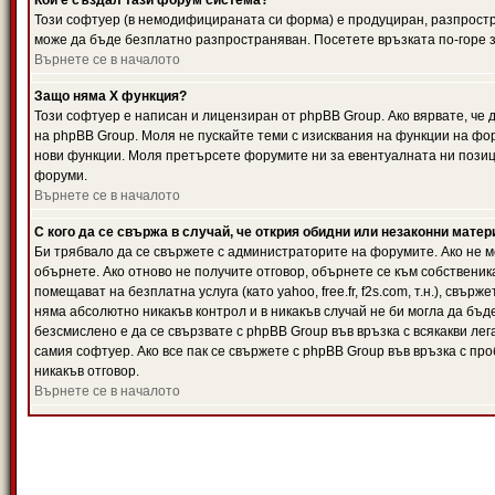
Кой е създал тази форум система?
Този софтуер (в немодифицираната си форма) е продуциран, разпрост
може да бъде безплатно разпространяван. Посетете връзката по-горе з
Върнете се в началото
Защо няма X функция?
Този софтуер е написан и лицензиран от phpBB Group. Ако вярвате, че
на phpBB Group. Моля не пускайте теми с изисквания на функции на фор
нови функции. Моля претърсете форумите ни за евентуалната ни позиц
форуми.
Върнете се в началото
С кого да се свържа в случай, че открия обидни или незаконни мате
Би трябвало да се свържете с администраторите на форумите. Ако не мо
обърнете. Ако отново не получите отговор, обърнете се към собственика
помещават на безплатна услуга (като yahoo, free.fr, f2s.com, т.н.), свъ
няма абсолютно никакъв контрол и в никакъв случай не би могла да бъд
безсмислено е да се свързвате с phpBB Group във връзка с всякакви лег
самия софтуер. Ако все пак се свържете с phpBB Group във връзка с пр
никакъв отговор.
Върнете се в началото