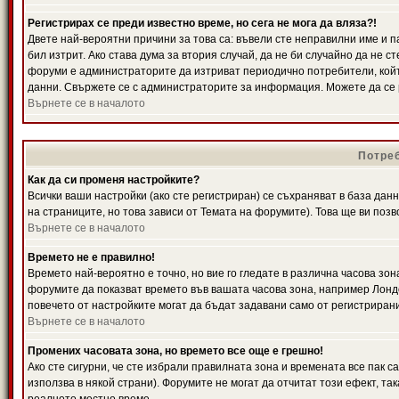
Регистрирах се преди известно време, но сега не мога да вляза?!
Двете най-вероятни причини за това са: въвели сте неправилни име и п
бил изтрит. Ако става дума за втория случай, да не би случайно да не
форуми е администраторите да изтриват периодично потребители, койт
данни. Свържете се с администраторите за информация. Можете да се р
Върнете се в началото
Потреб
Как да си променя настройките?
Всички ваши настройки (ако сте регистриран) се съхраняват в база данн
на страниците, но това зависи от Темата на форумите). Това ще ви поз
Върнете се в началото
Времето не е правилно!
Времето най-вероятно е точно, но вие го гледате в различна часова зон
форумите да показват времето във вашата часова зона, например Лондо
повечето от настройките могат да бъдат задавани само от регистрирани 
Върнете се в началото
Промених часовата зона, но времето все още е грешно!
Ако сте сигурни, че сте избрали правилната зона и времената все пак с
използва в някой страни). Форумите не могат да отчитат този ефект, та