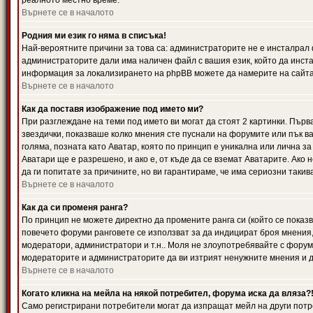
реалното местно време.
Върнете се в началото
Родния ми език го няма в списъка!
Най-вероятните причини за това са: администраторите не е инсталрал 
администраторите дали има наличен файл с вашия език, който да инста
информация за локализирането на phpBB можете да намерите на сайта 
Върнете се в началото
Как да поставя изображение под името ми?
При разглеждане на теми под името ви могат да стоят 2 картинки. Първ
звездички, показваше колко мнения сте пуснали на форумите или пък ва
голяма, позната като Аватар, която по принцип е уникална или лична 
Аватари ще е разрешено, и ако е, от къде да се вземат Аватарите. Ако
да ги попитате за причините, но ви гарантираме, че има сериозни такив
Върнете се в началото
Как да си променя ранга?
По принцип не можете директно да промените ранга си (който се показва
повечето форуми ранговете се използват за да индицират броя мнения,
модератори, администратори и т.н.. Моля не злоупотребявайте с форуми
модераторите и администраторите да ви изтрият ненужните мнения и да 
Върнете се в началото
Когато кликна на мейла на някой потребител, форума иска да вляза?
Само регистрирани потребители могат да изпращат мейл на други потр