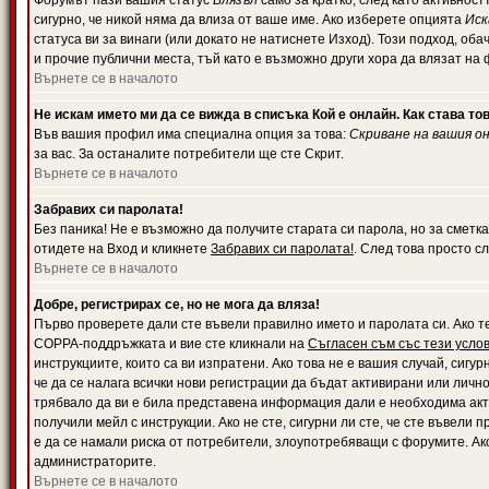
Форумът пази вашия статус
Влязъл
само за кратко, след като активност
сигурно, че никой няма да влиза от ваше име. Ако изберете опцията
Иск
статуса ви за винаги (или докато не натиснете Изход). Този подход, оба
и прочие публични места, тъй като е възможно други хора да влязат на
Върнете се в началото
Не искам името ми да се вижда в списъка Кой е онлайн. Как става то
Във вашия профил има специална опция за това:
Скриване на вашия о
за вас. За останалите потребители ще сте Скрит.
Върнете се в началото
Забравих си паролата!
Без паника! Не е възможно да получите старата си парола, но за сметка
отидете на Вход и кликнете
Забравих си паролата!
. След това просто с
Върнете се в началото
Добре, регистрирах се, но не мога да вляза!
Първо проверете дали сте въвели правилно името и паролата си. Ако те
COPPA-поддръжката и вие сте кликнали на
Съгласен съм със тези усло
инструкциите, които са ви изпратени. Ако това не е вашия случай, сигу
че да се налага всички нови регистрации да бъдат активирани или личн
трябвало да ви е била представена информация дали е необходима акти
получили мейл с инструкции. Ако не сте, сигурни ли сте, че сте въвели
е да се намали риска от потребители, злоупотребяващи с форумите. Ако
администраторите.
Върнете се в началото