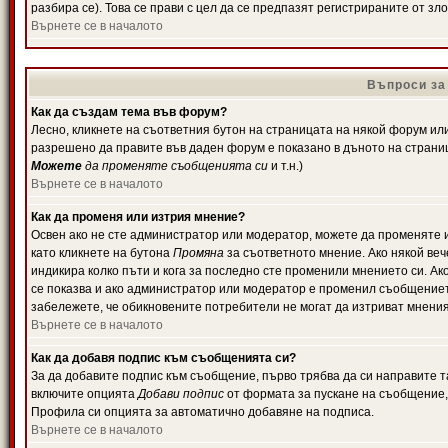
разбира се). Това се прави с цел да се предпазят регистрираните от з
Върнете се в началото
Въпроси за
Как да създам тема във форум?
Лесно, кликнете на съответния бутон на страницата на някой форум или 
разрешено да правите във даден форум е показано в дъното на страни
Можете
да променяте съобщенията си
и т.н.)
Върнете се в началото
Как да променя или изтрия мнение?
Освен ако не сте администратор или модератор, можете да променяте 
като кликнете на бутона
Промяна
за съответното мнение. Ако някой вече
индикира колко пъти и кога за последно сте променили мнението си. Ако 
се показва и ако администратор или модератор е променил съобщениет
забележете, че обикновените потребители не могат да изтриват мненият
Върнете се в началото
Как да добавя подпис към съобщенията си?
За да добавите подпис към съобщение, първо трябва да си направите т
включите опцията
Добави подпис
от формата за пускане на съобщение, 
Профила си опцията за автоматично добавяне на подписа.
Върнете се в началото