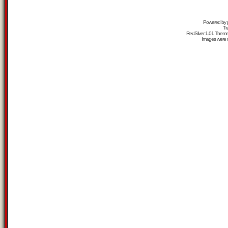
Powered by
Tr
RedSilver 1.01 Them
Images were