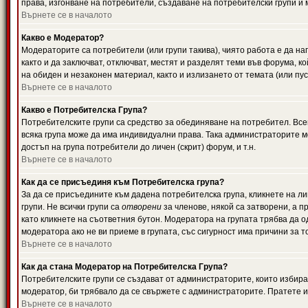
права, изгонване на потребители, създаване на потребителски групи и м
Върнете се в началото
Какво е Модератор?
Модераторите са потребители (или групи такива), чиято работа е да н
както и да заключват, отключват, местят и разделят теми във форума, к
на обиден и незаконен материал, както и излизането от темата (или пус
Върнете се в началото
Какво е Потребителска Група?
Потребителските групи са средство за обединяване на потребител. Всек
всяка група може да има индивидуални права. Така администраторите м
достъп на група потребители до личен (скрит) форум, и т.н.
Върнете се в началото
Как да се присъединя към Потребителска група?
За да се присъедините към дадена потребителска група, кликнете на л
групи. Не всички групи са
отворени
за членове, някой са затворени, а п
като кликнете на съответния бутон. Модератора на групата трябва да о
модератора ако не ви приеме в групата, със сигурност има причини за т
Върнете се в началото
Как да стана Модератор на Потребителска Група?
Потребителските групи се създават от администраторите, които избират
модератор, би трябвало да се свържете с администраторите. Пратете
Върнете се в началото