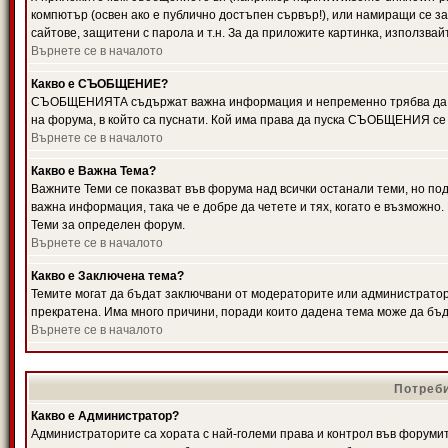
компютър (освен ако е публично достъпен сървър!), или намиращи се з
сайтове, защитени с парола и т.н. За да приложите картинка, използвай
Върнете се в началото
Какво е СЪОБЩЕНИЕ?
СЪОБЩЕНИЯТА съдържат важна информация и непременно трябва да ги
на форума, в който са пуснати. Кой има права да пуска СЪОБЩЕНИЯ се
Върнете се в началото
Какво е Важна Тема?
Важните Теми се показват във форума над всички останали теми, но 
важна информация, така че е добре да четете и тях, когато е възмож
Теми за определен форум.
Върнете се в началото
Какво е Заключена тема?
Темите могат да бъдат заключвани от модераторите или администратори
прекратена. Има много причини, поради които дадена тема може да бъ
Върнете се в началото
Потреби
Какво е Администратор?
Администраторите са хората с най-големи права и контрол във форумит