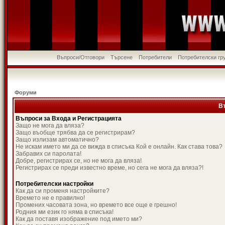
Въпроси/Отговори
Търсене
Потребители
Потребителски гр
Форуми
В
Въпроси за Входа и Регистрацията
Защо не мога да вляза?
Защо въобще трябва да се регистрирам?
Защо излизам автоматично?
Не искам името ми да се вижда в списъка Кой е онлайн. Как става това?
Забравих си паролата!
Добре, регистрирах се, но не мога да вляза!
Регистрирах се преди известно време, но сега не мога да вляза?!
Потребителски настройки
Как да си променя настройките?
Времето не е правилно!
Промених часовата зона, но времето все още е грешно!
Родния ми език го няма в списъка!
Как да поставя изображение под името ми?