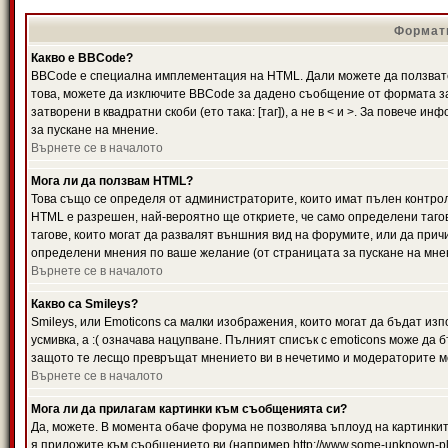
Формати
Какво е BBCode?
BBCode е специална имплементация на HTML. Дали можете да ползвате
това, можете да изключите BBCode за дадено съобщение от формата за
затворени в квадратни скоби (ето така: [таг]), а не в < и >. За повече
за пускане на мнение.
Върнете се в началото
Мога ли да ползвам HTML?
Това също се определя от администраторите, които имат пълен контро
HTML е разрешен, най-вероятно ще откриете, че само определени тагов
тагове, които могат да развалят външния вид на форумите, или да прич
определени мнения по ваше желание (от страницата за пускане на мне
Върнете се в началото
Какво са Smileys?
Smileys, или Emoticons са малки изображения, които могат да бъдат изп
усмивка, а :( означава нацупване. Пълният списък с emoticons може да б
защото те лесщо превръщат мнението ви в нечетимо и модераторите мо
Върнете се в началото
Мога ли да прилагам картинки към съобщенията си?
Да, можете. В момента обаче форума не позволява ъплоуд на картинките
я приложите към съобщението ви (например http://www.some-unknown-pla