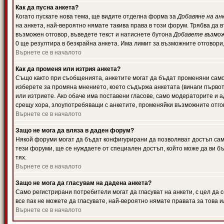
Как да пусна анкета?
Когато пускате нова тема, ще видите отделна форма за
Добавяне на ан
на анкета, най-вероятно нямате такива права в този форум. Трябва да 
възможен отговор, въведете текст и натиснете бутона
Добавете възмо
0 ще резултира в безкрайна анкета. Има лимит за възможните отговори
Върнете се в началото
Как да променя или изтрия анкета?
Също както при съобщенията, анкетите могат да бъдат променяни само 
изберете за промяна мнението, което съдържа анкетата (винаги първото
или изтриете. Ако обаче има поставени гласове, само модераторите и 
срещу хора, злоупотребяващи с анкетите, променяйки възможните отгов
Върнете се в началото
Защо не мога да вляза в даден форум?
Някой форуми могат да бъдат конфигурирани да позволяват достъп само 
тези форуми, ще се нуждаете от специален достъп, който може да ви 
тях.
Върнете се в началото
Защо не мога да гласувам на дадена анкета?
Само регистрирани потребители могат да гласуват на анкети, с цел да 
все пак не можете да гласувате, най-вероятно нямате правата за това и
Върнете се в началото