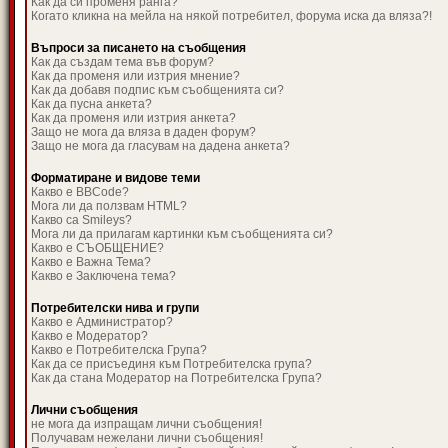
Как да си променя ранга?
Когато кликна на мейла на някой потребител, форума иска да вляза?!
Въпроси за писането на съобщения
Как да създам тема във форум?
Как да променя или изтрия мнение?
Как да добавя подпис към съобщенията си?
Как да пусна анкета?
Как да променя или изтрия анкета?
Защо не мога да вляза в даден форум?
Защо не мога да гласувам на дадена анкета?
Форматиране и видове теми
Какво е BBCode?
Мога ли да ползвам HTML?
Какво са Smileys?
Мога ли да прилагам картинки към съобщенията си?
Какво е СЪОБЩЕНИЕ?
Какво е Важна Тема?
Какво е Заключена тема?
Потребителски нива и групи
Какво е Администратор?
Какво е Модератор?
Какво е Потребителска Група?
Как да се присъединя към Потребителска група?
Как да стана Модератор на Потребителска Група?
Лични съобщения
не мога да изпращам лични съобщения!
Получавам нежелани лични съобщения!