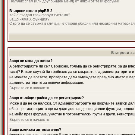
Получих спам (или друг обиден мейл) от някой от тези форуми!
Въпроси около phpBB 2
Кой е създал тази форум система?
Защо няма X функция?
С кого да се свържа в случай, че открия обидни или незаконни материа
Въпроси за
Защо не мога да вляза?
А регистрирахте ли се? Сериозно, трябва да се регистрирате, за да вле
така)? В този случай би трябвало да се свържете с администраторите и д
не можете да влезете, проверете дали въвеждате правилно името и паро
администраторите за повече информация.
Върнете се в началото
Защо въобще трябва да се регистрирам?
Може и да не се наложи. От администраторите на форумите зависи дали
обаче, регистрацията ще ви даде достъп до специални функции, недост
на мейл през форума, участие в потребителски групи и други. Регистра
Върнете се в началото
Защо излизам автоматично?