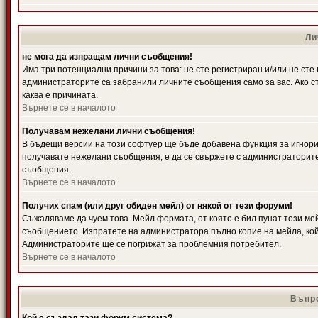
Ли
не мога да изпращам лични съобщения!
Има три потенциални причини за това: не сте регистриран и/или не ст
администраторите са забранили личните съобщения само за вас. Ако ст
каква е причината.
Върнете се в началото
Получавам нежелани лични съобщения!
В бъдещи версии на този софтуер ще бъде добавена функция за игнорира
получавате нежелани съобщения, е да се свържете с администраторите
съобщения.
Върнете се в началото
Получих спам (или друг обиден мейл) от някой от тези форуми!
Съжаляваме да чуем това. Мейл формата, от която е бил пунат този ме
съобщението. Изпратете на администратора пълно копие на мейла, кой
Администраторите ще се погрижат за проблемния потребител.
Върнете се в началото
Въпро