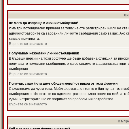
Ли
не мога да изпращам лични съобщения!
Има три потенциални причини за това: не сте регистриран и/или не ст
администраторите са забранили личните съобщения само за вас. Ако ст
каква е причината.
Върнете се в началото
Получавам нежелани лични съобщения!
В бъдещи версии на този софтуер ще бъде добавена функция за игнорира
получавате нежелани съобщения, е да се свържете с администраторите
съобщения.
Върнете се в началото
Получих спам (или друг обиден мейл) от някой от тези форуми!
Съжаляваме да чуем това. Мейл формата, от която е бил пунат този ме
съобщението. Изпратете на администратора пълно копие на мейла, кой
Администраторите ще се погрижат за проблемния потребител.
Върнете се в началото
Въпро