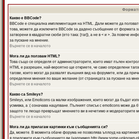
Формати
Какво е BBCode?
BBCode е специална имплементация на HTML. Дали можете да ползвате
това, можете да изключите BBCode за дадено съобщение от формата за
затворени в квадратни скоби (ето така: [таг]), а не в < и >. За повече
за пускане на мнение.
Върнете се в началото
Мога ли да ползвам HTML?
Това също се определя от администраторите, които имат пълен контро
HTML е разрешен, най-вероятно ще откриете, че само определени тагов
тагове, които могат да развалят външния вид на форумите, или да прич
определени мнения по ваше желание (от страницата за пускане на мне
Върнете се в началото
Какво са Smileys?
Smileys, или Emoticons са малки изображения, които могат да бъдат изп
усмивка, а :( означава нацупване. Пълният списък с emoticons може да б
защото те лесщо превръщат мнението ви в нечетимо и модераторите мо
Върнете се в началото
Мога ли да прилагам картинки към съобщенията си?
Да, можете. В момента обаче форума не позволява ъплоуд на картинките
я приложите към съобщението ви (например http://www.some-unknown-pla