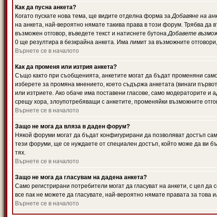
Как да пусна анкета?
Когато пускате нова тема, ще видите отделна форма за
Добавяне на ан
на анкета, най-вероятно нямате такива права в този форум. Трябва да 
възможен отговор, въведете текст и натиснете бутона
Добавете възмо
0 ще резултира в безкрайна анкета. Има лимит за възможните отговори
Върнете се в началото
Как да променя или изтрия анкета?
Също както при съобщенията, анкетите могат да бъдат променяни само 
изберете за промяна мнението, което съдържа анкетата (винаги първото
или изтриете. Ако обаче има поставени гласове, само модераторите и 
срещу хора, злоупотребяващи с анкетите, променяйки възможните отгов
Върнете се в началото
Защо не мога да вляза в даден форум?
Някой форуми могат да бъдат конфигурирани да позволяват достъп само 
тези форуми, ще се нуждаете от специален достъп, който може да ви 
тях.
Върнете се в началото
Защо не мога да гласувам на дадена анкета?
Само регистрирани потребители могат да гласуват на анкети, с цел да 
все пак не можете да гласувате, най-вероятно нямате правата за това и
Върнете се в началото