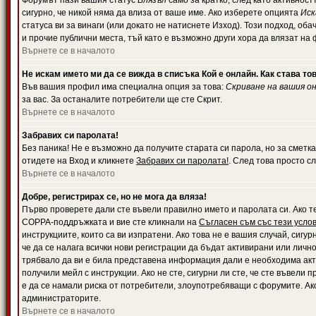
Форумът пази вашия статус
Влязъл
само за кратко, след като активност
сигурно, че никой няма да влиза от ваше име. Ако изберете опцията
Иск
статуса ви за винаги (или докато не натиснете Изход). Този подход, оба
и прочие публични места, тъй като е възможно други хора да влязат на
Върнете се в началото
Не искам името ми да се вижда в списъка Кой е онлайн. Как става то
Във вашия профил има специална опция за това:
Скриване на вашия о
за вас. За останалите потребители ще сте Скрит.
Върнете се в началото
Забравих си паролата!
Без паника! Не е възможно да получите старата си парола, но за сметка
отидете на Вход и кликнете
Забравих си паролата!
. След това просто с
Върнете се в началото
Добре, регистрирах се, но не мога да вляза!
Първо проверете дали сте въвели правилно името и паролата си. Ако те
COPPA-поддръжката и вие сте кликнали на
Съгласен съм със тези усло
инструкциите, които са ви изпратени. Ако това не е вашия случай, сигу
че да се налага всички нови регистрации да бъдат активирани или личн
трябвало да ви е била представена информация дали е необходима акти
получили мейл с инструкции. Ако не сте, сигурни ли сте, че сте въвели
е да се намали риска от потребители, злоупотребяващи с форумите. Ако
администраторите.
Върнете се в началото