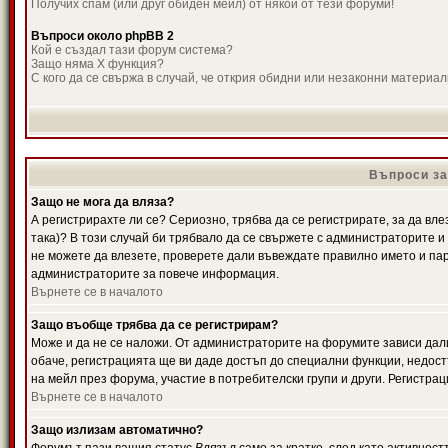
Получих спам (или друг обиден мейл) от някой от тези форуми!
Въпроси около phpBB 2
Кой е създал тази форум система?
Защо няма X функция?
С кого да се свържа в случай, че открия обидни или незаконни материа
Въпроси за
Защо не мога да вляза?
А регистрирахте ли се? Сериозно, трябва да се регистрирате, за да вле
така)? В този случай би трябвало да се свържете с администраторите и д
не можете да влезете, проверете дали въвеждате правилно името и паро
администраторите за повече информация.
Върнете се в началото
Защо въобще трябва да се регистрирам?
Може и да не се наложи. От администраторите на форумите зависи дали
обаче, регистрацията ще ви даде достъп до специални функции, недост
на мейл през форума, участие в потребителски групи и други. Регистра
Върнете се в началото
Защо излизам автоматично?