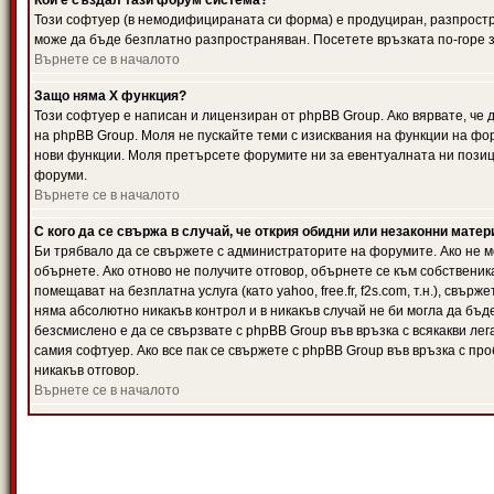
Кой е създал тази форум система?
Този софтуер (в немодифицираната си форма) е продуциран, разпрост
може да бъде безплатно разпространяван. Посетете връзката по-горе з
Върнете се в началото
Защо няма X функция?
Този софтуер е написан и лицензиран от phpBB Group. Ако вярвате, че
на phpBB Group. Моля не пускайте теми с изисквания на функции на фор
нови функции. Моля претърсете форумите ни за евентуалната ни позиц
форуми.
Върнете се в началото
С кого да се свържа в случай, че открия обидни или незаконни мате
Би трябвало да се свържете с администраторите на форумите. Ако не мо
обърнете. Ако отново не получите отговор, обърнете се към собственика
помещават на безплатна услуга (като yahoo, free.fr, f2s.com, т.н.), свъ
няма абсолютно никакъв контрол и в никакъв случай не би могла да бъд
безсмислено е да се свързвате с phpBB Group във връзка с всякакви лег
самия софтуер. Ако все пак се свържете с phpBB Group във връзка с пр
никакъв отговор.
Върнете се в началото