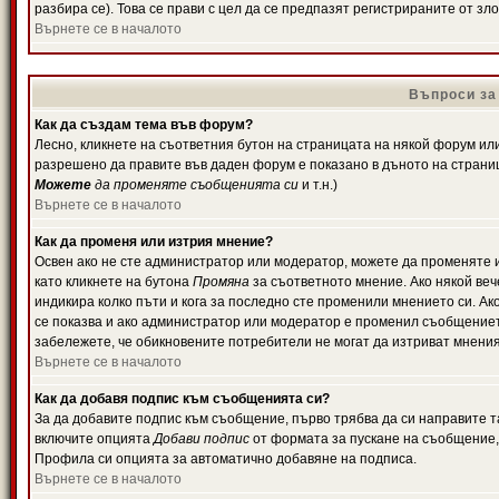
разбира се). Това се прави с цел да се предпазят регистрираните от з
Върнете се в началото
Въпроси за
Как да създам тема във форум?
Лесно, кликнете на съответния бутон на страницата на някой форум или 
разрешено да правите във даден форум е показано в дъното на страни
Можете
да променяте съобщенията си
и т.н.)
Върнете се в началото
Как да променя или изтрия мнение?
Освен ако не сте администратор или модератор, можете да променяте 
като кликнете на бутона
Промяна
за съответното мнение. Ако някой вече
индикира колко пъти и кога за последно сте променили мнението си. Ако 
се показва и ако администратор или модератор е променил съобщениет
забележете, че обикновените потребители не могат да изтриват мненият
Върнете се в началото
Как да добавя подпис към съобщенията си?
За да добавите подпис към съобщение, първо трябва да си направите т
включите опцията
Добави подпис
от формата за пускане на съобщение, 
Профила си опцията за автоматично добавяне на подписа.
Върнете се в началото