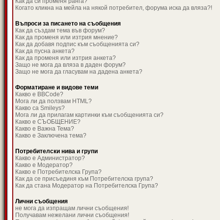
Как да си променя ранга?
Когато кликна на мейла на някой потребител, форума иска да вляза?!
Въпроси за писането на съобщения
Как да създам тема във форум?
Как да променя или изтрия мнение?
Как да добавя подпис към съобщенията си?
Как да пусна анкета?
Как да променя или изтрия анкета?
Защо не мога да вляза в даден форум?
Защо не мога да гласувам на дадена анкета?
Форматиране и видове теми
Какво е BBCode?
Мога ли да ползвам HTML?
Какво са Smileys?
Мога ли да прилагам картинки към съобщенията си?
Какво е СЪОБЩЕНИЕ?
Какво е Важна Тема?
Какво е Заключена тема?
Потребителски нива и групи
Какво е Администратор?
Какво е Модератор?
Какво е Потребителска Група?
Как да се присъединя към Потребителска група?
Как да стана Модератор на Потребителска Група?
Лични съобщения
не мога да изпращам лични съобщения!
Получавам нежелани лични съобщения!