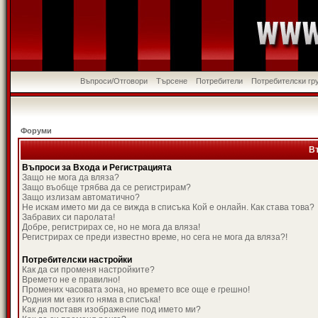
Въпроси/Отговори
Търсене
Потребители
Потребителски гр
Форуми
В
Въпроси за Входа и Регистрацията
Защо не мога да вляза?
Защо въобще трябва да се регистрирам?
Защо излизам автоматично?
Не искам името ми да се вижда в списъка Кой е онлайн. Как става това?
Забравих си паролата!
Добре, регистрирах се, но не мога да вляза!
Регистрирах се преди известно време, но сега не мога да вляза?!
Потребителски настройки
Как да си променя настройките?
Времето не е правилно!
Промених часовата зона, но времето все още е грешно!
Родния ми език го няма в списъка!
Как да поставя изображение под името ми?