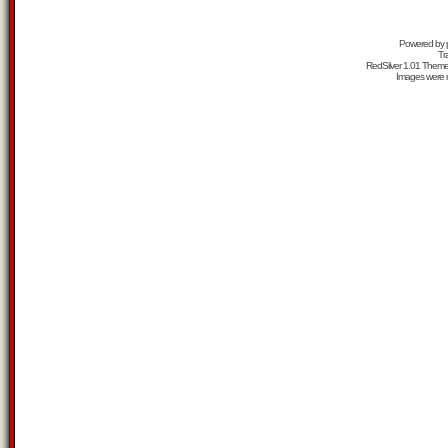
Powered by
Tr
RedSilver 1.01 Them
Images were