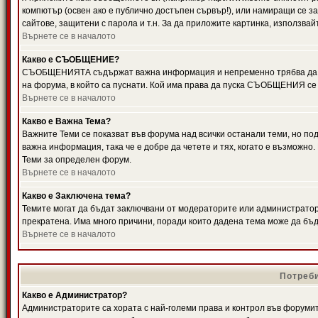
компютър (освен ако е публично достъпен сървър!), или намиращи се з
сайтове, защитени с парола и т.н. За да приложите картинка, използвай
Върнете се в началото
Какво е СЪОБЩЕНИЕ?
СЪОБЩЕНИЯТА съдържат важна информация и непременно трябва да ги
на форума, в който са пуснати. Кой има права да пуска СЪОБЩЕНИЯ се
Върнете се в началото
Какво е Важна Тема?
Важните Теми се показват във форума над всички останали теми, но 
важна информация, така че е добре да четете и тях, когато е възмож
Теми за определен форум.
Върнете се в началото
Какво е Заключена тема?
Темите могат да бъдат заключвани от модераторите или администратори
прекратена. Има много причини, поради които дадена тема може да бъ
Върнете се в началото
Потреби
Какво е Администратор?
Администраторите са хората с най-големи права и контрол във форумит