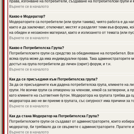
права, изгонване на потребители, създаване на потребителски групи и м
Върнете се в началото
Какво е Модератор?
Модераторите са потребители (или групи такива), чиято работа е да н
както и да заключват, отключват, местят и разделят теми във форума, к
на обиден и незаконен материал, както и излизането от темата (или пус
Върнете се в началото
Какво е Потребителска Група?
Потребителските групи са средство за обединяване на потребител. Всек
всяка група може да има индивидуални права. Така администраторите м
достъп на група потребители до личен (скрит) форум, и т.н.
Върнете се в началото
Как да се присъединя към Потребителска група?
За да се присъедините към дадена потребителска група, кликнете на л
групи. Не всички групи са
отворени
за членове, някой са затворени, а п
като кликнете на съответния бутон. Модератора на групата трябва да о
модератора ако не ви приеме в групата, със сигурност има причини за т
Върнете се в началото
Как да стана Модератор на Потребителска Група?
Потребителските групи се създават от администраторите, които избират
модератор, би трябвало да се свържете с администраторите. Пратете
Върнете се в началото