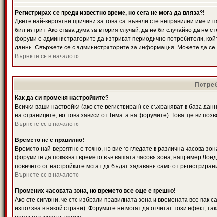
Регистрирах се преди известно време, но сега не мога да вляза?!
Двете най-вероятни причини за това са: въвели сте неправилни име и п
бил изтрит. Ако става дума за втория случай, да не би случайно да не
форуми е администраторите да изтриват периодично потребители, койт
данни. Свържете се с администраторите за информация. Можете да се р
Върнете се в началото
Потреб
Как да си променя настройките?
Всички ваши настройки (ако сте регистриран) се съхраняват в база данн
на страниците, но това зависи от Темата на форумите). Това ще ви поз
Върнете се в началото
Времето не е правилно!
Времето най-вероятно е точно, но вие го гледате в различна часова зон
форумите да показват времето във вашата часова зона, например Лондо
повечето от настройките могат да бъдат задавани само от регистрирани 
Върнете се в началото
Промених часовата зона, но времето все още е грешно!
Ако сте сигурни, че сте избрали правилната зона и времената все пак с
използва в някой страни). Форумите не могат да отчитат този ефект, та