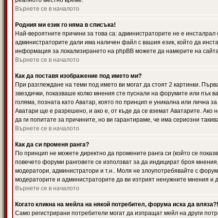
реалното местно време.
Върнете се в началото
Родния ми език го няма в списъка!
Най-вероятните причини за това са: администраторите не е инсталрал 
администраторите дали има наличен файл с вашия език, който да инста
информация за локализирането на phpBB можете да намерите на сайта 
Върнете се в началото
Как да поставя изображение под името ми?
При разглеждане на теми под името ви могат да стоят 2 картинки. Първ
звездички, показваше колко мнения сте пуснали на форумите или пък ва
голяма, позната като Аватар, която по принцип е уникална или лична 
Аватари ще е разрешено, и ако е, от къде да се вземат Аватарите. Ако
да ги попитате за причините, но ви гарантираме, че има сериозни такив
Върнете се в началото
Как да си променя ранга?
По принцип не можете директно да промените ранга си (който се показва
повечето форуми ранговете се използват за да индицират броя мнения,
модератори, администратори и т.н.. Моля не злоупотребявайте с форуми
модераторите и администраторите да ви изтрият ненужните мнения и да 
Върнете се в началото
Когато кликна на мейла на някой потребител, форума иска да вляза?
Само регистрирани потребители могат да изпращат мейл на други потр