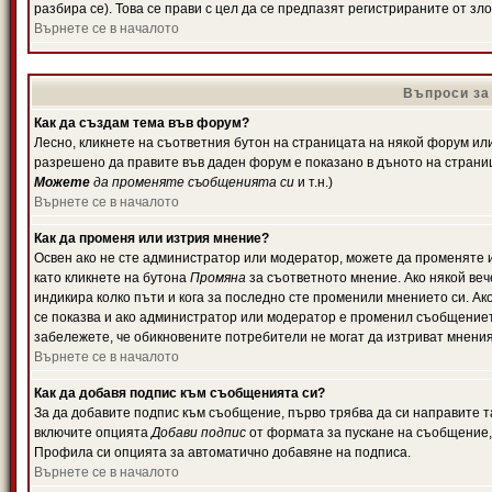
разбира се). Това се прави с цел да се предпазят регистрираните от з
Върнете се в началото
Въпроси за
Как да създам тема във форум?
Лесно, кликнете на съответния бутон на страницата на някой форум или 
разрешено да правите във даден форум е показано в дъното на страни
Можете
да променяте съобщенията си
и т.н.)
Върнете се в началото
Как да променя или изтрия мнение?
Освен ако не сте администратор или модератор, можете да променяте 
като кликнете на бутона
Промяна
за съответното мнение. Ако някой вече
индикира колко пъти и кога за последно сте променили мнението си. Ако 
се показва и ако администратор или модератор е променил съобщениет
забележете, че обикновените потребители не могат да изтриват мненият
Върнете се в началото
Как да добавя подпис към съобщенията си?
За да добавите подпис към съобщение, първо трябва да си направите т
включите опцията
Добави подпис
от формата за пускане на съобщение, 
Профила си опцията за автоматично добавяне на подписа.
Върнете се в началото