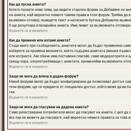
Как да пусна анкета?
Когато пускате нова тема, ще видите отделна форма за
Добавяне на ан
на анкета, най-вероятно нямате такива права в този форум. Трябва да 
възможен отговор, въведете текст и натиснете бутона
Добавете възмо
0 ще резултира в безкрайна анкета. Има лимит за възможните отговори
Върнете се в началото
Как да променя или изтрия анкета?
Също както при съобщенията, анкетите могат да бъдат променяни само 
изберете за промяна мнението, което съдържа анкетата (винаги първото
или изтриете. Ако обаче има поставени гласове, само модераторите и 
срещу хора, злоупотребяващи с анкетите, променяйки възможните отгов
Върнете се в началото
Защо не мога да вляза в даден форум?
Някой форуми могат да бъдат конфигурирани да позволяват достъп само 
тези форуми, ще се нуждаете от специален достъп, който може да ви 
тях.
Върнете се в началото
Защо не мога да гласувам на дадена анкета?
Само регистрирани потребители могат да гласуват на анкети, с цел да 
все пак не можете да гласувате, най-вероятно нямате правата за това и
Върнете се в началото