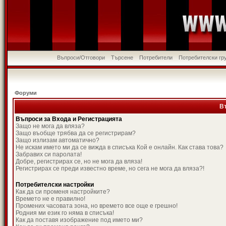
Въпроси/Отговори
Търсене
Потребители
Потребителски гр
Форуми
В
Въпроси за Входа и Регистрацията
Защо не мога да вляза?
Защо въобще трябва да се регистрирам?
Защо излизам автоматично?
Не искам името ми да се вижда в списъка Кой е онлайн. Как става това?
Забравих си паролата!
Добре, регистрирах се, но не мога да вляза!
Регистрирах се преди известно време, но сега не мога да вляза?!
Потребителски настройки
Как да си променя настройките?
Времето не е правилно!
Промених часовата зона, но времето все още е грешно!
Родния ми език го няма в списъка!
Как да поставя изображение под името ми?