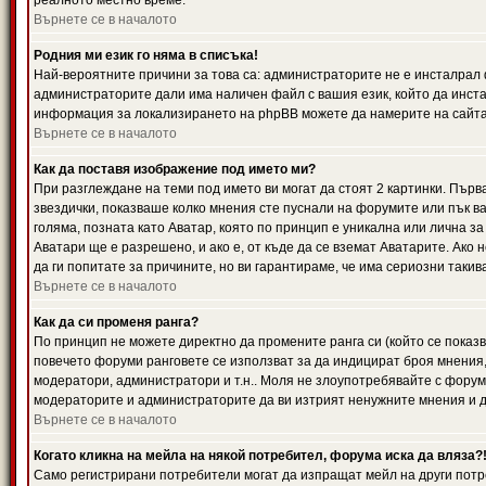
реалното местно време.
Върнете се в началото
Родния ми език го няма в списъка!
Най-вероятните причини за това са: администраторите не е инсталрал 
администраторите дали има наличен файл с вашия език, който да инста
информация за локализирането на phpBB можете да намерите на сайта 
Върнете се в началото
Как да поставя изображение под името ми?
При разглеждане на теми под името ви могат да стоят 2 картинки. Първ
звездички, показваше колко мнения сте пуснали на форумите или пък ва
голяма, позната като Аватар, която по принцип е уникална или лична 
Аватари ще е разрешено, и ако е, от къде да се вземат Аватарите. Ако
да ги попитате за причините, но ви гарантираме, че има сериозни такив
Върнете се в началото
Как да си променя ранга?
По принцип не можете директно да промените ранга си (който се показва
повечето форуми ранговете се използват за да индицират броя мнения,
модератори, администратори и т.н.. Моля не злоупотребявайте с форуми
модераторите и администраторите да ви изтрият ненужните мнения и да 
Върнете се в началото
Когато кликна на мейла на някой потребител, форума иска да вляза?
Само регистрирани потребители могат да изпращат мейл на други потр