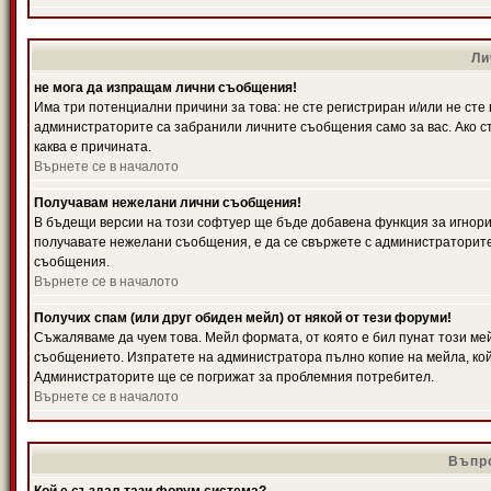
Ли
не мога да изпращам лични съобщения!
Има три потенциални причини за това: не сте регистриран и/или не ст
администраторите са забранили личните съобщения само за вас. Ако ст
каква е причината.
Върнете се в началото
Получавам нежелани лични съобщения!
В бъдещи версии на този софтуер ще бъде добавена функция за игнорира
получавате нежелани съобщения, е да се свържете с администраторите
съобщения.
Върнете се в началото
Получих спам (или друг обиден мейл) от някой от тези форуми!
Съжаляваме да чуем това. Мейл формата, от която е бил пунат този ме
съобщението. Изпратете на администратора пълно копие на мейла, кой
Администраторите ще се погрижат за проблемния потребител.
Върнете се в началото
Въпро