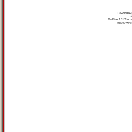
Powered by
Tr
RedSilver 1.01 Them
Images were