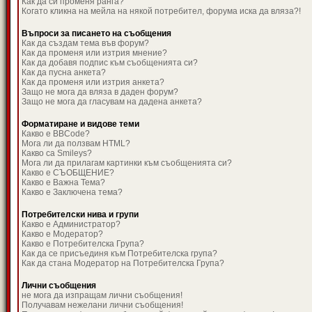
Как да си променя ранга?
Когато кликна на мейла на някой потребител, форума иска да вляза?!
Въпроси за писането на съобщения
Как да създам тема във форум?
Как да променя или изтрия мнение?
Как да добавя подпис към съобщенията си?
Как да пусна анкета?
Как да променя или изтрия анкета?
Защо не мога да вляза в даден форум?
Защо не мога да гласувам на дадена анкета?
Форматиране и видове теми
Какво е BBCode?
Мога ли да ползвам HTML?
Какво са Smileys?
Мога ли да прилагам картинки към съобщенията си?
Какво е СЪОБЩЕНИЕ?
Какво е Важна Тема?
Какво е Заключена тема?
Потребителски нива и групи
Какво е Администратор?
Какво е Модератор?
Какво е Потребителска Група?
Как да се присъединя към Потребителска група?
Как да стана Модератор на Потребителска Група?
Лични съобщения
не мога да изпращам лични съобщения!
Получавам нежелани лични съобщения!