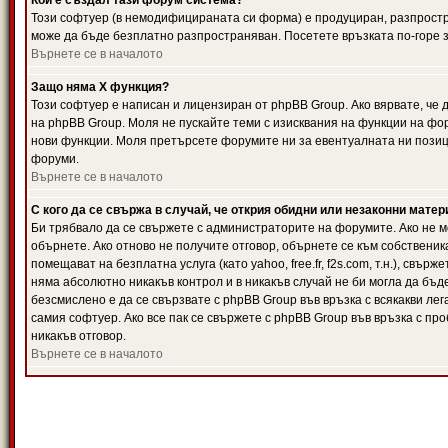
Кой е създал тази форум система?
Този софтуер (в немодифицираната си форма) е продуциран, разпрост
може да бъде безплатно разпространяван. Посетете връзката по-горе з
Върнете се в началото
Защо няма X функция?
Този софтуер е написан и лицензиран от phpBB Group. Ако вярвате, че
на phpBB Group. Моля не пускайте теми с изисквания на функции на фор
нови функции. Моля претърсете форумите ни за евентуалната ни позиц
форуми.
Върнете се в началото
С кого да се свържа в случай, че открия обидни или незаконни мате
Би трябвало да се свържете с администраторите на форумите. Ако не мо
обърнете. Ако отново не получите отговор, обърнете се към собственика
помещават на безплатна услуга (като yahoo, free.fr, f2s.com, т.н.), свъ
няма абсолютно никакъв контрол и в никакъв случай не би могла да бъд
безсмислено е да се свързвате с phpBB Group във връзка с всякакви лег
самия софтуер. Ако все пак се свържете с phpBB Group във връзка с пр
никакъв отговор.
Върнете се в началото