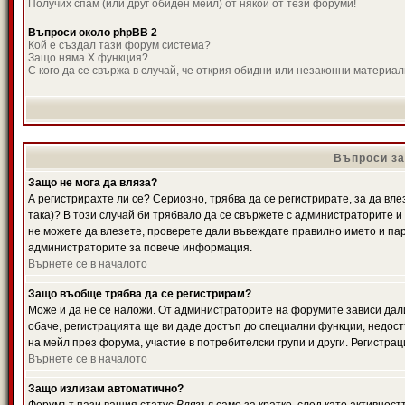
Получих спам (или друг обиден мейл) от някой от тези форуми!
Въпроси около phpBB 2
Кой е създал тази форум система?
Защо няма X функция?
С кого да се свържа в случай, че открия обидни или незаконни материа
Въпроси за
Защо не мога да вляза?
А регистрирахте ли се? Сериозно, трябва да се регистрирате, за да вле
така)? В този случай би трябвало да се свържете с администраторите и д
не можете да влезете, проверете дали въвеждате правилно името и паро
администраторите за повече информация.
Върнете се в началото
Защо въобще трябва да се регистрирам?
Може и да не се наложи. От администраторите на форумите зависи дали
обаче, регистрацията ще ви даде достъп до специални функции, недост
на мейл през форума, участие в потребителски групи и други. Регистра
Върнете се в началото
Защо излизам автоматично?