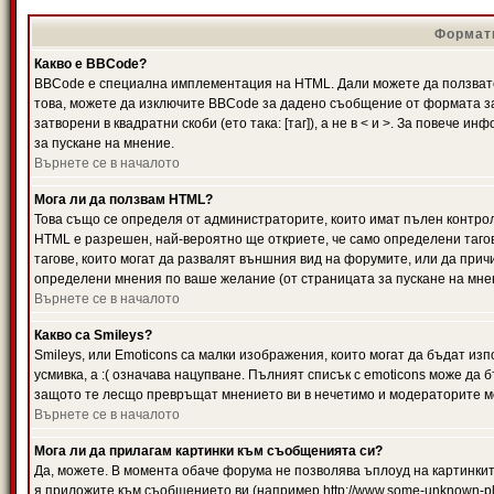
Формати
Какво е BBCode?
BBCode е специална имплементация на HTML. Дали можете да ползвате
това, можете да изключите BBCode за дадено съобщение от формата за
затворени в квадратни скоби (ето така: [таг]), а не в < и >. За повече
за пускане на мнение.
Върнете се в началото
Мога ли да ползвам HTML?
Това също се определя от администраторите, които имат пълен контро
HTML е разрешен, най-вероятно ще откриете, че само определени тагов
тагове, които могат да развалят външния вид на форумите, или да прич
определени мнения по ваше желание (от страницата за пускане на мне
Върнете се в началото
Какво са Smileys?
Smileys, или Emoticons са малки изображения, които могат да бъдат изп
усмивка, а :( означава нацупване. Пълният списък с emoticons може да б
защото те лесщо превръщат мнението ви в нечетимо и модераторите мо
Върнете се в началото
Мога ли да прилагам картинки към съобщенията си?
Да, можете. В момента обаче форума не позволява ъплоуд на картинките
я приложите към съобщението ви (например http://www.some-unknown-pla