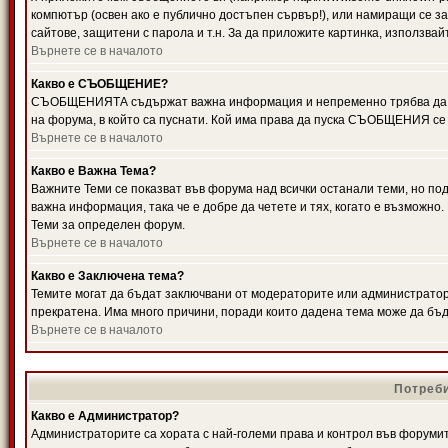
компютър (освен ако е публично достъпен сървър!), или намиращи се з
сайтове, защитени с парола и т.н. За да приложите картинка, използвай
Върнете се в началото
Какво е СЪОБЩЕНИЕ?
СЪОБЩЕНИЯТА съдържат важна информация и непременно трябва да ги
на форума, в който са пуснати. Кой има права да пуска СЪОБЩЕНИЯ се
Върнете се в началото
Какво е Важна Тема?
Важните Теми се показват във форума над всички останали теми, но 
важна информация, така че е добре да четете и тях, когато е възмож
Теми за определен форум.
Върнете се в началото
Какво е Заключена тема?
Темите могат да бъдат заключвани от модераторите или администратори
прекратена. Има много причини, поради които дадена тема може да бъ
Върнете се в началото
Потреби
Какво е Администратор?
Администраторите са хората с най-големи права и контрол във форумит