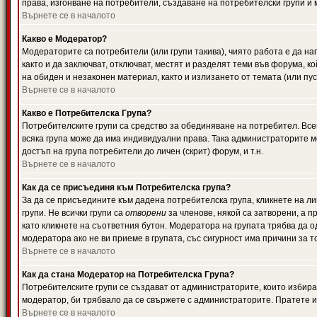
права, изгонване на потребители, създаване на потребителски групи и м
Върнете се в началото
Какво е Модератор?
Модераторите са потребители (или групи такива), чиято работа е да н
както и да заключват, отключват, местят и разделят теми във форума, к
на обиден и незаконен материал, както и излизането от темата (или пус
Върнете се в началото
Какво е Потребителска Група?
Потребителските групи са средство за обединяване на потребител. Всек
всяка група може да има индивидуални права. Така администраторите м
достъп на група потребители до личен (скрит) форум, и т.н.
Върнете се в началото
Как да се присъединя към Потребителска група?
За да се присъедините към дадена потребителска група, кликнете на л
групи. Не всички групи са
отворени
за членове, някой са затворени, а п
като кликнете на съответния бутон. Модератора на групата трябва да о
модератора ако не ви приеме в групата, със сигурност има причини за т
Върнете се в началото
Как да стана Модератор на Потребителска Група?
Потребителските групи се създават от администраторите, които избират
модератор, би трябвало да се свържете с администраторите. Пратете
Върнете се в началото