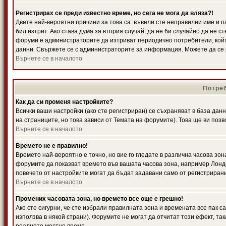
Регистрирах се преди известно време, но сега не мога да вляза?!
Двете най-вероятни причини за това са: въвели сте неправилни име и п
бил изтрит. Ако става дума за втория случай, да не би случайно да не
форуми е администраторите да изтриват периодично потребители, койт
данни. Свържете се с администраторите за информация. Можете да се р
Върнете се в началото
Потреб
Как да си променя настройките?
Всички ваши настройки (ако сте регистриран) се съхраняват в база данн
на страниците, но това зависи от Темата на форумите). Това ще ви поз
Върнете се в началото
Времето не е правилно!
Времето най-вероятно е точно, но вие го гледате в различна часова зон
форумите да показват времето във вашата часова зона, например Лондо
повечето от настройките могат да бъдат задавани само от регистрирани 
Върнете се в началото
Промених часовата зона, но времето все още е грешно!
Ако сте сигурни, че сте избрали правилната зона и времената все пак с
използва в някой страни). Форумите не могат да отчитат този ефект, та