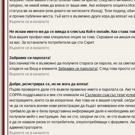
Форумът пази вашия статус
Влязъл
само за кратко, след като активност
сигурно, че никой няма да влиза от ваше име. Ако изберете опцията
Иск
статуса ви за винаги (или докато не натиснете Изход). Този подход, оба
и прочие публични места, тъй като е възможно други хора да влязат на
Върнете се в началото
Не искам името ми да се вижда в списъка Кой е онлайн. Как става то
Във вашия профил има специална опция за това:
Скриване на вашия о
за вас. За останалите потребители ще сте Скрит.
Върнете се в началото
Забравих си паролата!
Без паника! Не е възможно да получите старата си парола, но за сметка
отидете на Вход и кликнете
Забравих си паролата!
. След това просто с
Върнете се в началото
Добре, регистрирах се, но не мога да вляза!
Първо проверете дали сте въвели правилно името и паролата си. Ако те
COPPA-поддръжката и вие сте кликнали на
Съгласен съм със тези усло
инструкциите, които са ви изпратени. Ако това не е вашия случай, сигу
че да се налага всички нови регистрации да бъдат активирани или личн
трябвало да ви е била представена информация дали е необходима акти
получили мейл с инструкции. Ако не сте, сигурни ли сте, че сте въвели
е да се намали риска от потребители, злоупотребяващи с форумите. Ако
администраторите.
Върнете се в началото