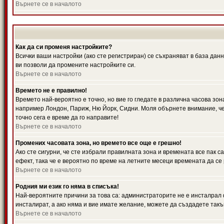
Върнете се в началото
Как да си променя настройките?
Всички ваши настройки (ако сте регистриран) се съхраняват в база данн
ви позволи да промените настройките си.
Върнете се в началото
Времето не е правилно!
Времето най-вероятно е точно, но вие го гледате в различна часова зон
например Лондон, Париж, Ню Йорк, Сидни. Моля обърнете внимание, че ч
точно сега е време да го направите!
Върнете се в началото
Промених часовата зона, но времето все още е грешно!
Ако сте сигурни, че сте избрали правилната зона и времената все пак с
ефект, така че е вероятно по време на летните месеци времената да се 
Върнете се в началото
Родния ми език го няма в списъка!
Най-вероятните причини за това са: администраторите не е инсталрал 
инсталират, а ако няма и вие имате желание, можете да създадете так
Върнете се в началото