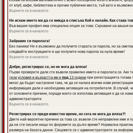
Искам да влизам автоматично с всяко посещение
когато влизате, фору
от клуб, кафе, библиотека и прочие публични места, тъй като е възможн
Върнете се в началото
Не искам името ми да се вижда в списъка Кой е онлайн. Как става то
Във вашия профил има специална опция за това:
Скриване на вашия о
Върнете се в началото
Забравих си паролата!
Без паника! Не е възможно да получите старата си парола, но за сметка
следвайте инструкциите и ще получите нова парола за нула време!
Върнете се в началото
Добре, регистрирах се, но не мога да вляза!
Първо проверете дали сте въвели правилно името и паролата си. Ако те
тези условия и възрастта ми е
под
13 години
при регистрацията тогава т
могат да бъдат настроени така, че да се налага всички нови регистрац
информация дали е необходима активация на потребителя. В случай, че 
от основните причини, поради които се използва активация е да се нам
администраторите.
Върнете се в началото
Регистрирах се преди известно време, но сега не мога да вляза?!
Двете най-вероятни причини за това са: въвели сте неправилни име и па
да не сте писали нищо по форумите за дълго време? Нормална практик
размера на базата данни. Свържете се с администраторите за информац