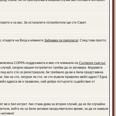
дход, обаче, не се препоръчва в никакъв случай ако ползвате интернет
орите и за вас. За останалите потребители ще сте Скрит.
л, отидете на Вход и кликнете
Забравих си паролата!
. След това просто
е включена COPPA-поддръжката и вие сте кликнали на
Съгласен съм със
я случай, сигурно вашия потребител трябва да се активира. Форумите
лед като сте се регистрирали, би трябвало да ви е била представена
 Ако не сте, сигурни ли сте, че сте въвели правилен мейл адрес? Една
 мейл адреса ви е правилен, най-добре потърсете съдействие от
 ви е бил изтрит. Ако става дума за втория случай, да не би случайно
тели, който не са били активни продължително време, за да се намали
-активни!