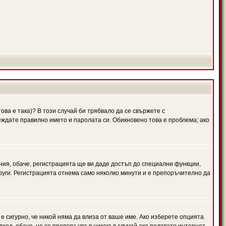
ова е така)? В този случай би трябвало да се свържете с
веждате правилно името и паролата си. Обикновено това е проблема; ако
ния, обаче, регистрацията ще ви даде достъп до специални функции,
руги. Регистрацията отнема само няколко минути и е препоръчително да
 е сигурно, че никой няма да влиза от ваше име. Ако изберете опцията