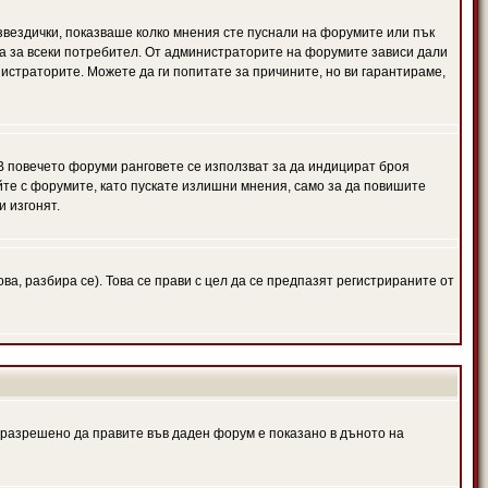
 звездички, показваше колко мнения сте пуснали на форумите или пък
чна за всеки потребител. От администраторите на форумите зависи дали
нистраторите. Можете да ги попитате за причините, но ви гарантираме,
 В повечето форуми ранговете се използват за да индицират броя
йте с форумите, като пускате излишни мнения, само за да повишите
и изгонят.
, разбира се). Това се прави с цел да се предпазят регистрираните от
е разрешено да правите във даден форум е показано в дъното на