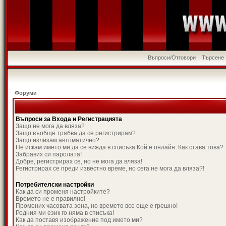
Въпроси/Отговори
Търсене
Форуми
Въпроси за Входа и Регистрацията
Защо не мога да вляза?
Защо въобще трябва да се регистрирам?
Защо излизам автоматично?
Не искам името ми да се вижда в списъка Кой е онлайн. Как става това?
Забравих си паролата!
Добре, регистрирах се, но не мога да вляза!
Регистрирах се преди известно време, но сега не мога да вляза?!
Потребителски настройки
Как да си променя настройките?
Времето не е правилно!
Промених часовата зона, но времето все още е грешно!
Родния ми език го няма в списъка!
Как да поставя изображение под името ми?