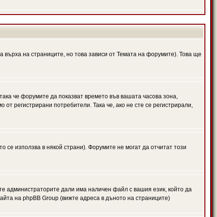
а върха на страниците, но това зависи от Темата на форумите). Това ще
 така че форумите да показват времето във вашата часова зона,
 от регистрирани потребители. Така че, ако не сте се регистрирали,
то се използва в някой страни). Форумите не могат да отчитат този
те администраторите дали има наличен файл с вашия език, който да
айта на phpBB Group (вижте адреса в дъното на страниците)