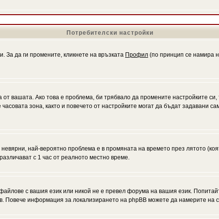
Потребителски настройки
и. За да ги промените, кликнете на връзката
Профил
(по принцип се намира н
а от вашата. Ако това е проблема, би трябвало да промените настройките си,
асовата зона, както и повечето от настройките могат да бъдат задавани само
а невярни, най-вероятно проблема е в промяната на времето през лятото (коя
различават с 1 час от реалното местно време.
файлове с вашия език или никой не е превел форума на вашия език. Попитай
ъв. Повече информация за локализирането на phpBB можете да намерите на с