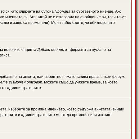
то си като кликнете на бутона
Промяна
за съответното мнение. Ако
или мнението си. Ако никой не е отговорил на съобщение ви, този текст
какво и защо са променили). Моля забележете, че обикновените
 да включите опцията
Добави подпис
от формата за пускане на
дписа.
обавяне на анкета, най-вероятно нямате такива права в този форум.
ете възможен отговор
. Можете също да укажете време, за което
ля от администраторите.
ета, изберете за промяна мнението, което съдържа анкетата (винаги
дераторите и администраторите могат да променят или изтрият