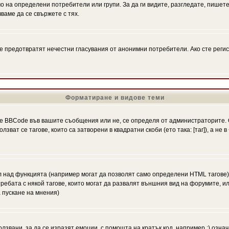
на определени потребители или групи. За да ги видите, разгледате, пишете 
аме да се свържете с тях.
се предотвратят нечестни гласувания от анонимни потребители. Ако сте регис
Форматиране и видове теми
 BBCode във вашите съобщения или не, се определя от администраторите. 
ат се тагове, които са затворени в квадратни скоби (ето така: [таг]), а не
л над функцията (например могат да позволят само определени HTML тагове)
ебата с някой тагове, които могат да развалят външния вид на форумите, ил
 пускане на мнения)
олзвани, за да се изразят емоции, с помощта на кратък код, например :) означ