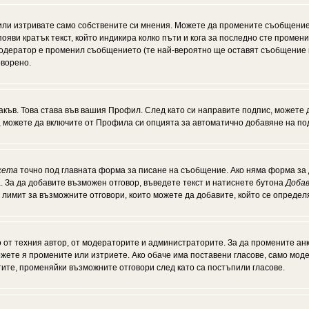
или изтривате само собствените си мнения. Можете да промените съобщение
появи кратък текст, който индикира колко пъти и кога за последно сте промен
и модератор е променил съобщението (те най-вероятно ще оставят съобщение 
оворено.
акъв. Това става във вашия Профил. След като си направите подпис, можете
, можете да включите от Профила си опцията за автоматично добавяне на по
кета
точно под главната форма за писане на съобщение. Ако няма форма за д
. За да добавите възможен отговор, въведете текст и натиснете бутона
Добав
а лимит за възможните отговори, които можете да добавите, който се опреде
от техния автор, от модераторите и администраторите. За да промените анк
можете я промените или изтриете. Ако обаче има поставени гласове, само мо
тите, променяйки възможните отговори след като са постъпили гласове.