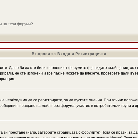
ли на тези форуми?
Въпроси за Входа и Регистрацията
зете. Да не би да сте били изгонени от форумите (ще видите съобщение, ако т
трирали, не сте изгонени и все пак не можете да влезете, проверете дали въ
ормация.
 е необходимо да се регистрирате, за да пускате мнения. При всички положе
 съобщения, пращане на мейл през форума, участие в потребителски групи и д
та ви престане (напр. затворите страницата с форумите). Това се прави, за да