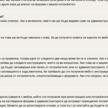
мът ще запази статуса ви за винаги (или докато не натиснете Изход). Този по
о други хора да влязат на форума с вашия потребител.
ва?
нлайн статус
. Ако я
включите
, името ви ще бъде видимо само за администрат
 на това ще ви бъде сменена с нова. За да получите новата си парола по мей
 са правилни, тогава едно от следните две неща може би се е случило. Ако 
рябва да следвате инструкциите, които са ви изпратени. Ако това не е ваши
ии да бъдат активирани или лично от потребителя, или от администраторите. С
активацията е задължителна, би трябвало да сте получили мейл с инструкции.
али риска от потребители, злоупотребяващи с форумите. Ако сте сигурен, че
рола (сверете с мейла, който сте получили при регистрация) или потребителят
а на натоварени форуми е администраторите да изтриват периодично потреби
ия. Можете да се регистрирате отново, и този път се опитайте да бъдете по