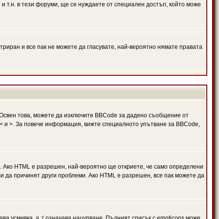
и т.н. в тези форуми, ще се нуждаете от специален достъп, който може
триран и все пак не можете да гласувате, най-вероятно нямате правата
Освен това, можете да изключите BBCode за дадено съобщение от
 в < и >. За повече информация, вижте специалното упътване за BBCode,
. Ако HTML е разрешен, най-вероятно ще откриете, че само определени
и да причинят други проблеми. Ако HTML е разрешен, все пак можете да
ава усмивка, а :( означава нацупване. Пълният списък с emoticons може