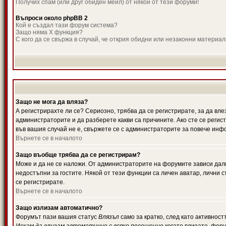
Получих спам (или друг обиден мейл) от някой от тези форуми!
Въпроси около phpBB 2
Кой е създал тази форум система?
Защо няма X функция?
С кого да се свържа в случай, че открия обидни или незаконни материа
Защо не мога да вляза?
А регистрирахте ли се? Сериозно, трябва да се регистрирате, за да вле
администраторите и да разберете какви са причините. Ако сте се регис
във вашия случай не е, свържете се с администраторите за повече инф
Върнете се в началото
Защо въобще трябва да се регистрирам?
Може и да не се наложи. От администраторите на форумите зависи дали
недостъпни за гостите. Някой от тези функции са личен аватар, лични
се регистрирате.
Върнете се в началото
Защо излизам автоматично?
Форумът пази вашия статус
Влязъл
само за кратко, след като активност