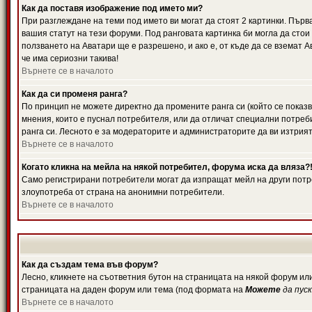
Как да поставя изображение под името ми?
При разглеждане на теми под името ви могат да стоят 2 картинки. Първ
вашия статут на тези форуми. Под ранговата картинка би могла да стои
ползването на Аватари ще е разрешено, и ако е, от къде да се вземат 
че има сериозни такива!
Върнете се в началото
Как да си променя ранга?
По принцип не можете директно да промените ранга си (който се показв
мнения, които е пуснал потребителя, или да отличат специални потреб
ранга си. Лесното е за модераторите и администраторите да ви изтрият
Върнете се в началото
Когато кликна на мейла на някой потребител, форума иска да вляза?
Само регистрирани потребители могат да изпращат мейл на други потре
злоупотреба от страна на анонимни потребители.
Върнете се в началото
Как да създам тема във форум?
Лесно, кликнете на съответния бутон на страницата на някой форум или
страницата на даден форум или тема (под формата на
Можете
да пус
Върнете се в началото