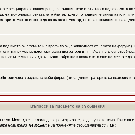
ата е асоциирана с вашия ранг; по принцип тези картинки са под формата на
 друга, по-голяма, позната като Аватар, която по принцип е уникална или ли
Аватарите. Ако не можете да използвате Аватар, то това е желанието на адми
а под името ви в темите и в профила ви, в зависимост от Темата на форума).
ители, например модератори, администратори и т.н.. Моля не злоупотребява
 ненужните мнения и да ви върнат обратно в началото, а още по-лесно е да в
!
бители чрез вградената мейл форма (ако администраторите са позволили това
Въпроси за писането на съобщения
 тема. Може да се наложи да се регистрирате, за да пуснете тема. Какво ви 
кате нови теми,
Не Можете
да променяте съобщенията си
и т.н.)