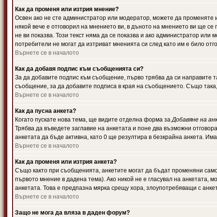
Как да променя или изтрия мнение?
Освен ако не сте администратор или модератор, можете да променяте 
някой вече е отговорил на мнението ви, в дъното на мнението ви ще се 
не ви показва. Този текст няма да се показва и ако администратор ил
потребители не могат да изтриват мненията си след като им е било отг
Върнете се в началото
Как да добавя подпис към съобщенията си?
За да добавите подпис към съобщение, първо трябва да си направите т
съобщение, за да добавите подписа в края на съобщението. Също така
Върнете се в началото
Как да пусна анкета?
Когато пускате нова тема, ще видите отделна форма за
Добавяне на ан
Трябва да въведете заглавие на анкетата и поне два възможни отговора
анкетата да бъде активна, като 0 ще резултира в безкрайна анкета. Им
Върнете се в началото
Как да променя или изтрия анкета?
Също както при съобщенията, анкетите могат да бъдат променяни само 
първото мнение в дадена тема). Ако никой не е гласувал на анкетата, 
анкетата. Това е предпазна мярка срещу хора, злоупотребяващи с анке
Върнете се в началото
Защо не мога да вляза в даден форум?