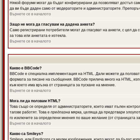
Някой форуми могат да бъдат конфигурирани да позволяват достъп само 
да ви бъде даден само от модераторите и администраторите. Препоръчв
Върнете се в началото
Защо не мога да гласувам на дадена анкета?
Само регистрирани потребители могат да гласуват на анкети, с цел да 
за това или анкетата е изтекла.
Върнете се в началото
Какво е BBCode?
BBCode е специална имплементация на HTML. Дали можете да ползвате
формата за писане на съобщения. BBCode прилича много на HTML, използв
към което има връзка от страницата за пускане на мнение.
Върнете се в началото
Мога ли да ползвам HTML?
Това също се определя от администраторите, които имат пълен контро
тагове работят. Това е
предпазна
мярка, целяща да предотвари злоупотр
го изключите за определени мнения по ваше желание (от страницата за
Върнете се в началото
Какво са Smileys?
Smileys, или Emoticons са малки изображения, които могат да бъдат изп