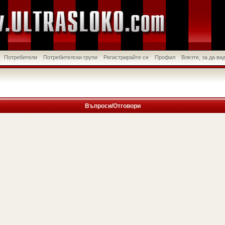
Потребители
Потребителски групи
Регистрирайте се
Профил
Влезте, за да в
Въпроси/Отговори