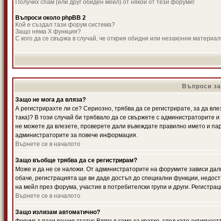
Получих спам (или друг обиден мейл) от някой от тези форуми!
Въпроси около phpBB 2
Кой е създал тази форум система?
Защо няма X функция?
С кого да се свържа в случай, че открия обидни или незаконни материа
Въпроси за
Защо не мога да вляза?
А регистрирахте ли се? Сериозно, трябва да се регистрирате, за да вле
така)? В този случай би трябвало да се свържете с администраторите и д
не можете да влезете, проверете дали въвеждате правилно името и паро
администраторите за повече информация.
Върнете се в началото
Защо въобще трябва да се регистрирам?
Може и да не се наложи. От администраторите на форумите зависи дали
обаче, регистрацията ще ви даде достъп до специални функции, недост
на мейл през форума, участие в потребителски групи и други. Регистра
Върнете се в началото
Защо излизам автоматично?