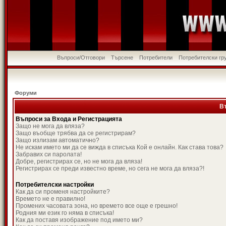
Въпроси/Отговори
Търсене
Потребители
Потребителски гр
Форуми
В
Въпроси за Входа и Регистрацията
Защо не мога да вляза?
Защо въобще трябва да се регистрирам?
Защо излизам автоматично?
Не искам името ми да се вижда в списъка Кой е онлайн. Как става това?
Забравих си паролата!
Добре, регистрирах се, но не мога да вляза!
Регистрирах се преди известно време, но сега не мога да вляза?!
Потребителски настройки
Как да си променя настройките?
Времето не е правилно!
Промених часовата зона, но времето все още е грешно!
Родния ми език го няма в списъка!
Как да поставя изображение под името ми?