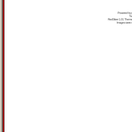
Powered by
Tr
RedSilver 1.01 Them
Images were