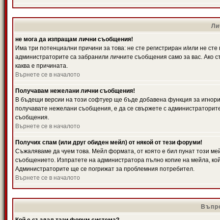
Ли
не мога да изпращам лични съобщения!
Има три потенциални причини за това: не сте регистриран и/или не ст
администраторите са забранили личните съобщения само за вас. Ако ст
каква е причината.
Върнете се в началото
Получавам нежелани лични съобщения!
В бъдещи версии на този софтуер ще бъде добавена функция за игнорира
получавате нежелани съобщения, е да се свържете с администраторите
съобщения.
Върнете се в началото
Получих спам (или друг обиден мейл) от някой от тези форуми!
Съжаляваме да чуем това. Мейл формата, от която е бил пунат този ме
съобщението. Изпратете на администратора пълно копие на мейла, кой
Администраторите ще се погрижат за проблемния потребител.
Върнете се в началото
Въпро