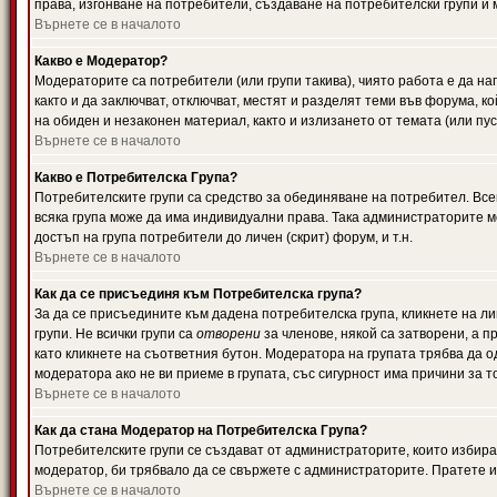
права, изгонване на потребители, създаване на потребителски групи и м
Върнете се в началото
Какво е Модератор?
Модераторите са потребители (или групи такива), чиято работа е да н
както и да заключват, отключват, местят и разделят теми във форума, к
на обиден и незаконен материал, както и излизането от темата (или пус
Върнете се в началото
Какво е Потребителска Група?
Потребителските групи са средство за обединяване на потребител. Всек
всяка група може да има индивидуални права. Така администраторите м
достъп на група потребители до личен (скрит) форум, и т.н.
Върнете се в началото
Как да се присъединя към Потребителска група?
За да се присъедините към дадена потребителска група, кликнете на л
групи. Не всички групи са
отворени
за членове, някой са затворени, а п
като кликнете на съответния бутон. Модератора на групата трябва да о
модератора ако не ви приеме в групата, със сигурност има причини за т
Върнете се в началото
Как да стана Модератор на Потребителска Група?
Потребителските групи се създават от администраторите, които избират
модератор, би трябвало да се свържете с администраторите. Пратете
Върнете се в началото