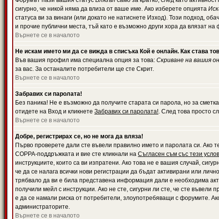
Форумът пази вашия статус
Влязъл
само за кратко, след като активност
сигурно, че никой няма да влиза от ваше име. Ако изберете опцията
Иск
статуса ви за винаги (или докато не натиснете Изход). Този подход, оба
и прочие публични места, тъй като е възможно други хора да влязат на
Върнете се в началото
Не искам името ми да се вижда в списъка Кой е онлайн. Как става то
Във вашия профил има специална опция за това:
Скриване на вашия о
за вас. За останалите потребители ще сте Скрит.
Върнете се в началото
Забравих си паролата!
Без паника! Не е възможно да получите старата си парола, но за сметка
отидете на Вход и кликнете
Забравих си паролата!
. След това просто с
Върнете се в началото
Добре, регистрирах се, но не мога да вляза!
Първо проверете дали сте въвели правилно името и паролата си. Ако те
COPPA-поддръжката и вие сте кликнали на
Съгласен съм със тези усло
инструкциите, които са ви изпратени. Ако това не е вашия случай, сигу
че да се налага всички нови регистрации да бъдат активирани или личн
трябвало да ви е била представена информация дали е необходима акти
получили мейл с инструкции. Ако не сте, сигурни ли сте, че сте въвели
е да се намали риска от потребители, злоупотребяващи с форумите. Ако
администраторите.
Върнете се в началото