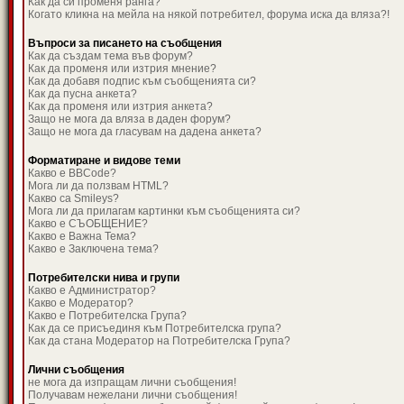
Как да си променя ранга?
Когато кликна на мейла на някой потребител, форума иска да вляза?!
Въпроси за писането на съобщения
Как да създам тема във форум?
Как да променя или изтрия мнение?
Как да добавя подпис към съобщенията си?
Как да пусна анкета?
Как да променя или изтрия анкета?
Защо не мога да вляза в даден форум?
Защо не мога да гласувам на дадена анкета?
Форматиране и видове теми
Какво е BBCode?
Мога ли да ползвам HTML?
Какво са Smileys?
Мога ли да прилагам картинки към съобщенията си?
Какво е СЪОБЩЕНИЕ?
Какво е Важна Тема?
Какво е Заключена тема?
Потребителски нива и групи
Какво е Администратор?
Какво е Модератор?
Какво е Потребителска Група?
Как да се присъединя към Потребителска група?
Как да стана Модератор на Потребителска Група?
Лични съобщения
не мога да изпращам лични съобщения!
Получавам нежелани лични съобщения!