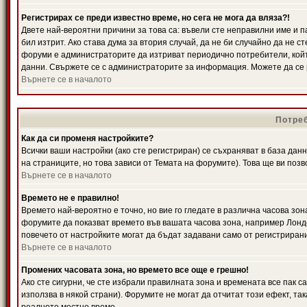
Регистрирах се преди известно време, но сега не мога да вляза?!
Двете най-вероятни причини за това са: въвели сте неправилни име и п
бил изтрит. Ако става дума за втория случай, да не би случайно да не
форуми е администраторите да изтриват периодично потребители, койт
данни. Свържете се с администраторите за информация. Можете да се р
Върнете се в началото
Потреб
Как да си променя настройките?
Всички ваши настройки (ако сте регистриран) се съхраняват в база данн
на страниците, но това зависи от Темата на форумите). Това ще ви поз
Върнете се в началото
Времето не е правилно!
Времето най-вероятно е точно, но вие го гледате в различна часова зон
форумите да показват времето във вашата часова зона, например Лондо
повечето от настройките могат да бъдат задавани само от регистрирани 
Върнете се в началото
Промених часовата зона, но времето все още е грешно!
Ако сте сигурни, че сте избрали правилната зона и времената все пак с
използва в някой страни). Форумите не могат да отчитат този ефект, та