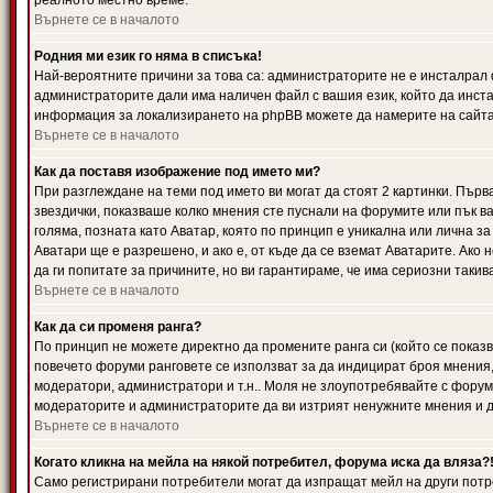
реалното местно време.
Върнете се в началото
Родния ми език го няма в списъка!
Най-вероятните причини за това са: администраторите не е инсталрал 
администраторите дали има наличен файл с вашия език, който да инста
информация за локализирането на phpBB можете да намерите на сайта 
Върнете се в началото
Как да поставя изображение под името ми?
При разглеждане на теми под името ви могат да стоят 2 картинки. Първ
звездички, показваше колко мнения сте пуснали на форумите или пък ва
голяма, позната като Аватар, която по принцип е уникална или лична 
Аватари ще е разрешено, и ако е, от къде да се вземат Аватарите. Ако
да ги попитате за причините, но ви гарантираме, че има сериозни такив
Върнете се в началото
Как да си променя ранга?
По принцип не можете директно да промените ранга си (който се показва
повечето форуми ранговете се използват за да индицират броя мнения,
модератори, администратори и т.н.. Моля не злоупотребявайте с форуми
модераторите и администраторите да ви изтрият ненужните мнения и да 
Върнете се в началото
Когато кликна на мейла на някой потребител, форума иска да вляза?
Само регистрирани потребители могат да изпращат мейл на други потр