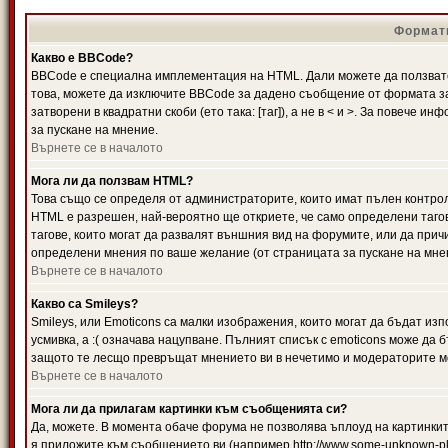
Формати
Какво е BBCode?
BBCode е специална имплементация на HTML. Дали можете да ползвате
това, можете да изключите BBCode за дадено съобщение от формата за
затворени в квадратни скоби (ето така: [таг]), а не в < и >. За повече
за пускане на мнение.
Върнете се в началото
Мога ли да ползвам HTML?
Това също се определя от администраторите, които имат пълен контро
HTML е разрешен, най-вероятно ще откриете, че само определени тагов
тагове, които могат да развалят външния вид на форумите, или да прич
определени мнения по ваше желание (от страницата за пускане на мне
Върнете се в началото
Какво са Smileys?
Smileys, или Emoticons са малки изображения, които могат да бъдат изп
усмивка, а :( означава нацупване. Пълният списък с emoticons може да б
защото те лесщо превръщат мнението ви в нечетимо и модераторите мо
Върнете се в началото
Мога ли да прилагам картинки към съобщенията си?
Да, можете. В момента обаче форума не позволява ъплоуд на картинките
я приложите към съобщението ви (например http://www.some-unknown-pla