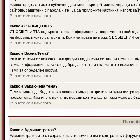
компютър (освен ако е публично достъпен сървър!), или намиращи се з
сайтове, защитени с парола и т.н. За да приложите картинка, използвай
Върнете се в началото
Какво е СЪОБЩЕНИЕ?
СЪОБЩЕНИЯТА съдържат важна информация и непременно трябва да ги
на форума, в който са пуснати. Кой има права да пуска СЪОБЩЕНИЯ се
Върнете се в началото
Какво е Важна Тема?
Важните Теми се показват във форума над всички останали теми, но 
важна информация, така че е добре да четете и тях, когато е възмож
Теми за определен форум.
Върнете се в началото
Какво е Заключена тема?
Темите могат да бъдат заключвани от модераторите или администратори
прекратена. Има много причини, поради които дадена тема може да бъ
Върнете се в началото
Потреби
Какво е Администратор?
Администраторите са хората с най-големи права и контрол във форумит