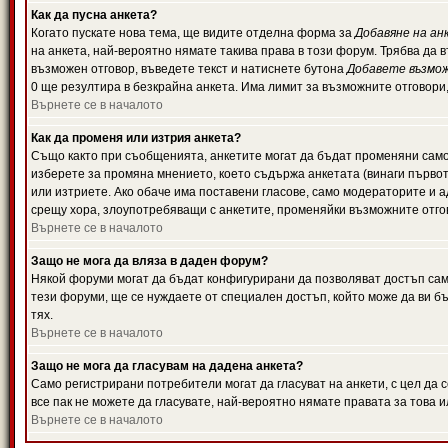
Как да пусна анкета?
Когато пускате нова тема, ще видите отделна форма за
Добавяне на ан
на анкета, най-вероятно нямате такива права в този форум. Трябва да 
възможен отговор, въведете текст и натиснете бутона
Добавете възмо
0 ще резултира в безкрайна анкета. Има лимит за възможните отговори
Върнете се в началото
Как да променя или изтрия анкета?
Също както при съобщенията, анкетите могат да бъдат променяни само 
изберете за промяна мнението, което съдържа анкетата (винаги първото
или изтриете. Ако обаче има поставени гласове, само модераторите и 
срещу хора, злоупотребяващи с анкетите, променяйки възможните отгов
Върнете се в началото
Защо не мога да вляза в даден форум?
Някой форуми могат да бъдат конфигурирани да позволяват достъп само 
тези форуми, ще се нуждаете от специален достъп, който може да ви 
тях.
Върнете се в началото
Защо не мога да гласувам на дадена анкета?
Само регистрирани потребители могат да гласуват на анкети, с цел да 
все пак не можете да гласувате, най-вероятно нямате правата за това и
Върнете се в началото