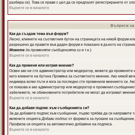
разбира се). Това се прави с цел да се предпазят регистрираните от з
Върнете се в началото
Въпроси за
Как да създам тема във форум?
Лесно, кликнете на съответния бутон на страницата на някой форум или 
разрешено да правите във даден форум е показано в дъното на страни
Можете
да променяте съобщенията си
и т.н.)
Върнете се в началото
Как да променя или изтрия мнение?
Освен ако не сте администратор или модератор, можете да променяте 
като кликнете на бутона
Промяна
за съответното мнение. Ако някой вече
индикира колко пъти и кога за последно сте променили мнението си. Ако 
се показва и ако администратор или модератор е променил съобщениет
забележете, че обикновените потребители не могат да изтриват мненият
Върнете се в началото
Как да добавя подпис към съобщенията си?
За да добавите подпис към съобщение, първо трябва да си направите т
включите опцията
Добави подпис
от формата за пускане на съобщение, 
Профила си опцията за автоматично добавяне на подписа.
Върнете се в началото