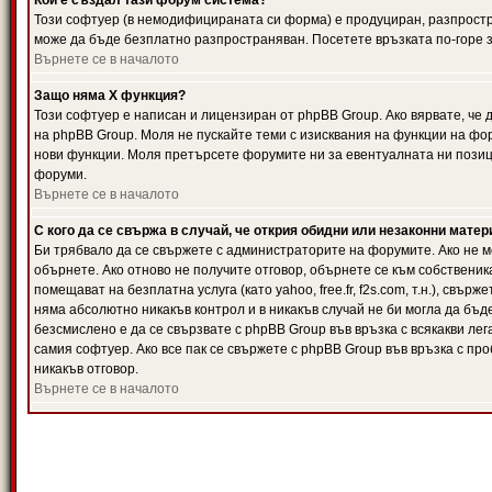
Кой е създал тази форум система?
Този софтуер (в немодифицираната си форма) е продуциран, разпрост
може да бъде безплатно разпространяван. Посетете връзката по-горе з
Върнете се в началото
Защо няма X функция?
Този софтуер е написан и лицензиран от phpBB Group. Ако вярвате, че
на phpBB Group. Моля не пускайте теми с изисквания на функции на фор
нови функции. Моля претърсете форумите ни за евентуалната ни позиц
форуми.
Върнете се в началото
С кого да се свържа в случай, че открия обидни или незаконни мате
Би трябвало да се свържете с администраторите на форумите. Ако не мо
обърнете. Ако отново не получите отговор, обърнете се към собственика
помещават на безплатна услуга (като yahoo, free.fr, f2s.com, т.н.), свъ
няма абсолютно никакъв контрол и в никакъв случай не би могла да бъд
безсмислено е да се свързвате с phpBB Group във връзка с всякакви лег
самия софтуер. Ако все пак се свържете с phpBB Group във връзка с пр
никакъв отговор.
Върнете се в началото