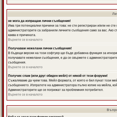
Ли
не мога да изпращам лични съобщения!
Има три потенциални причини за това: не сте регистриран и/или не ст
администраторите са забранили личните съобщения само за вас. Ако ст
каква е причината.
Върнете се в началото
Получавам нежелани лични съобщения!
В бъдещи версии на този софтуер ще бъде добавена функция за игнорира
получавате нежелани съобщения, е да се свържете с администраторите
съобщения.
Върнете се в началото
Получих спам (или друг обиден мейл) от някой от тези форуми!
Съжаляваме да чуем това. Мейл формата, от която е бил пунат този ме
съобщението. Изпратете на администратора пълно копие на мейла, кой
Администраторите ще се погрижат за проблемния потребител.
Върнете се в началото
Въпро