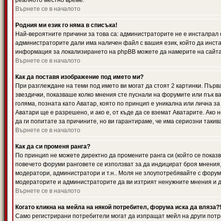
реалното местно време.
Върнете се в началото
Родния ми език го няма в списъка!
Най-вероятните причини за това са: администраторите не е инсталрал 
администраторите дали има наличен файл с вашия език, който да инста
информация за локализирането на phpBB можете да намерите на сайта 
Върнете се в началото
Как да поставя изображение под името ми?
При разглеждане на теми под името ви могат да стоят 2 картинки. Първ
звездички, показваше колко мнения сте пуснали на форумите или пък ва
голяма, позната като Аватар, която по принцип е уникална или лична 
Аватари ще е разрешено, и ако е, от къде да се вземат Аватарите. Ако
да ги попитате за причините, но ви гарантираме, че има сериозни такив
Върнете се в началото
Как да си променя ранга?
По принцип не можете директно да промените ранга си (който се показва
повечето форуми ранговете се използват за да индицират броя мнения,
модератори, администратори и т.н.. Моля не злоупотребявайте с форуми
модераторите и администраторите да ви изтрият ненужните мнения и да 
Върнете се в началото
Когато кликна на мейла на някой потребител, форума иска да вляза?
Само регистрирани потребители могат да изпращат мейл на други потр