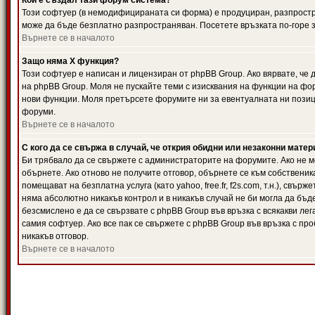
Кой е създал тази форум система?
Този софтуер (в немодифицираната си форма) е продуциран, разпрост
може да бъде безплатно разпространяван. Посетете връзката по-горе з
Върнете се в началото
Защо няма X функция?
Този софтуер е написан и лицензиран от phpBB Group. Ако вярвате, че
на phpBB Group. Моля не пускайте теми с изисквания на функции на фор
нови функции. Моля претърсете форумите ни за евентуалната ни позиц
форуми.
Върнете се в началото
С кого да се свържа в случай, че открия обидни или незаконни мате
Би трябвало да се свържете с администраторите на форумите. Ако не мо
обърнете. Ако отново не получите отговор, обърнете се към собственика
помещават на безплатна услуга (като yahoo, free.fr, f2s.com, т.н.), свъ
няма абсолютно никакъв контрол и в никакъв случай не би могла да бъд
безсмислено е да се свързвате с phpBB Group във връзка с всякакви лег
самия софтуер. Ако все пак се свържете с phpBB Group във връзка с пр
никакъв отговор.
Върнете се в началото