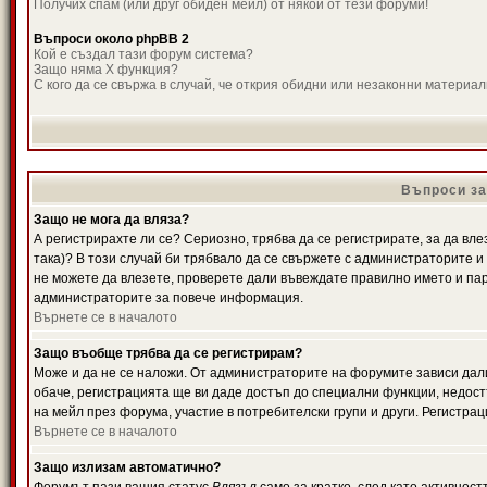
Получих спам (или друг обиден мейл) от някой от тези форуми!
Въпроси около phpBB 2
Кой е създал тази форум система?
Защо няма X функция?
С кого да се свържа в случай, че открия обидни или незаконни материа
Въпроси за
Защо не мога да вляза?
А регистрирахте ли се? Сериозно, трябва да се регистрирате, за да вле
така)? В този случай би трябвало да се свържете с администраторите и д
не можете да влезете, проверете дали въвеждате правилно името и паро
администраторите за повече информация.
Върнете се в началото
Защо въобще трябва да се регистрирам?
Може и да не се наложи. От администраторите на форумите зависи дали
обаче, регистрацията ще ви даде достъп до специални функции, недост
на мейл през форума, участие в потребителски групи и други. Регистра
Върнете се в началото
Защо излизам автоматично?