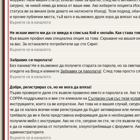
Форумът пази вашия статус
Влязъл
само за кратко, след като активност
сигурно, че никой няма да влиза от ваше име. Ако изберете опцията
Иск
статуса ви за винаги (или докато не натиснете Изход). Този подход, оба
и прочие публични места, тъй като е възможно други хора да влязат на
Върнете се в началото
Не искам името ми да се вижда в списъка Кой е онлайн. Как става то
Във вашия профил има специална опция за това:
Скриване на вашия о
за вас. За останалите потребители ще сте Скрит.
Върнете се в началото
Забравих си паролата!
Без паника! Не е възможно да получите старата си парола, но за сметка
отидете на Вход и кликнете
Забравих си паролата!
. След това просто с
Върнете се в началото
Добре, регистрирах се, но не мога да вляза!
Първо проверете дали сте въвели правилно името и паролата си. Ако те
COPPA-поддръжката и вие сте кликнали на
Съгласен съм със тези усло
инструкциите, които са ви изпратени. Ако това не е вашия случай, сигу
че да се налага всички нови регистрации да бъдат активирани или личн
трябвало да ви е била представена информация дали е необходима акти
получили мейл с инструкции. Ако не сте, сигурни ли сте, че сте въвели
е да се намали риска от потребители, злоупотребяващи с форумите. Ако
администраторите.
Върнете се в началото