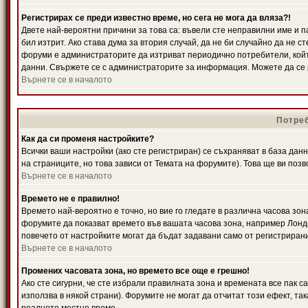
Регистрирах се преди известно време, но сега не мога да вляза?!
Двете най-вероятни причини за това са: въвели сте неправилни име и п
бил изтрит. Ако става дума за втория случай, да не би случайно да не
форуми е администраторите да изтриват периодично потребители, койт
данни. Свържете се с администраторите за информация. Можете да се р
Върнете се в началото
Потреб
Как да си променя настройките?
Всички ваши настройки (ако сте регистриран) се съхраняват в база данн
на страниците, но това зависи от Темата на форумите). Това ще ви поз
Върнете се в началото
Времето не е правилно!
Времето най-вероятно е точно, но вие го гледате в различна часова зон
форумите да показват времето във вашата часова зона, например Лондо
повечето от настройките могат да бъдат задавани само от регистрирани 
Върнете се в началото
Промених часовата зона, но времето все още е грешно!
Ако сте сигурни, че сте избрали правилната зона и времената все пак с
използва в някой страни). Форумите не могат да отчитат този ефект, та