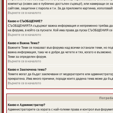
компютър (освен ако е публично достъпен сървър!), или намиращи се з
сайтове, защитени с парола и т.н. За да приложите картинка, използвай
Върнете се в началото
Какво е СЪОБЩЕНИЕ?
СЪОБЩЕНИЯТА съдържат важна информация и непременно трябва да ги
на форума, в който са пуснати. Кой има права да пуска СЪОБЩЕНИЯ се
Върнете се в началото
Какво е Важна Тема?
Важните Теми се показват във форума над всички останали теми, но 
важна информация, така че е добре да четете и тях, когато е възмож
Теми за определен форум.
Върнете се в началото
Какво е Заключена тема?
Темите могат да бъдат заключвани от модераторите или администратори
прекратена. Има много причини, поради които дадена тема може да бъ
Върнете се в началото
Потреби
Какво е Администратор?
Администраторите са хората с най-големи права и контрол във форумит