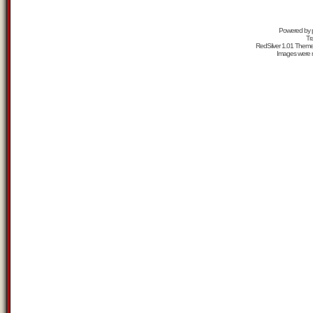
Powered by
Tr
RedSilver 1.01 Them
Images were