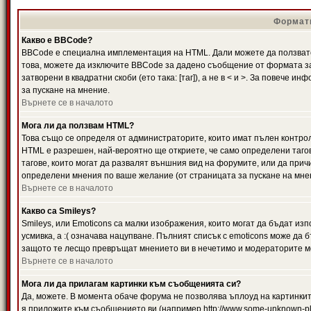
Формати
Какво е BBCode?
BBCode е специална имплементация на HTML. Дали можете да ползвате
това, можете да изключите BBCode за дадено съобщение от формата за
затворени в квадратни скоби (ето така: [таг]), а не в < и >. За повече
за пускане на мнение.
Върнете се в началото
Мога ли да ползвам HTML?
Това също се определя от администраторите, които имат пълен контро
HTML е разрешен, най-вероятно ще откриете, че само определени тагов
тагове, които могат да развалят външния вид на форумите, или да прич
определени мнения по ваше желание (от страницата за пускане на мне
Върнете се в началото
Какво са Smileys?
Smileys, или Emoticons са малки изображения, които могат да бъдат изп
усмивка, а :( означава нацупване. Пълният списък с emoticons може да б
защото те лесщо превръщат мнението ви в нечетимо и модераторите мо
Върнете се в началото
Мога ли да прилагам картинки към съобщенията си?
Да, можете. В момента обаче форума не позволява ъплоуд на картинките
я приложите към съобщението ви (например http://www.some-unknown-pla