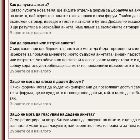
Как да пусна анкета?
Когато пускате нова тема, ще видите отделна форма за
Добавяне на ан
на анкета, най-вероятно нямате такива права в този форум. Трябва да 
възможен отговор, въведете текст и натиснете бутона
Добавете възмо
0 ще резултира в безкрайна анкета. Има лимит за възможните отговори
Върнете се в началото
Как да променя или изтрия анкета?
Също както при съобщенията, анкетите могат да бъдат променяни само 
изберете за промяна мнението, което съдържа анкетата (винаги първото
или изтриете. Ако обаче има поставени гласове, само модераторите и 
срещу хора, злоупотребяващи с анкетите, променяйки възможните отгов
Върнете се в началото
Защо не мога да вляза в даден форум?
Някой форуми могат да бъдат конфигурирани да позволяват достъп само 
тези форуми, ще се нуждаете от специален достъп, който може да ви 
тях.
Върнете се в началото
Защо не мога да гласувам на дадена анкета?
Само регистрирани потребители могат да гласуват на анкети, с цел да 
все пак не можете да гласувате, най-вероятно нямате правата за това и
Върнете се в началото