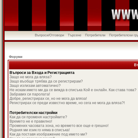
Въпроси/Отговори
Търсене
Потребители
Потребителски гр
Форуми
В
Въпроси за Входа и Регистрацията
Защо не мога да вляза?
Защо въобще трябва да се регистрирам?
Защо излизам автоматично?
Не искам името ми да се вижда в списъка Кой е онлайн. Как става това?
Забравих си паролата!
Добре, регистрирах се, но не мога да вляза!
Регистрирах се преди известно време, но сега не мога да вляза?!
Потребителски настройки
Как да си променя настройките?
Времето не е правилно!
Промених часовата зона, но времето все още е грешно!
Родния ми език го няма в списъка!
Как да поставя изображение под името ми?