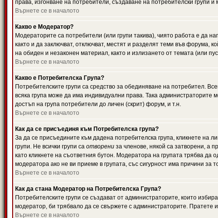
права, изгонване на потребители, създаване на потребителски групи и м
Върнете се в началото
Какво е Модератор?
Модераторите са потребители (или групи такива), чиято работа е да н
както и да заключват, отключват, местят и разделят теми във форума, к
на обиден и незаконен материал, както и излизането от темата (или пус
Върнете се в началото
Какво е Потребителска Група?
Потребителските групи са средство за обединяване на потребител. Всек
всяка група може да има индивидуални права. Така администраторите м
достъп на група потребители до личен (скрит) форум, и т.н.
Върнете се в началото
Как да се присъединя към Потребителска група?
За да се присъедините към дадена потребителска група, кликнете на л
групи. Не всички групи са
отворени
за членове, някой са затворени, а п
като кликнете на съответния бутон. Модератора на групата трябва да о
модератора ако не ви приеме в групата, със сигурност има причини за т
Върнете се в началото
Как да стана Модератор на Потребителска Група?
Потребителските групи се създават от администраторите, които избират
модератор, би трябвало да се свържете с администраторите. Пратете
Върнете се в началото