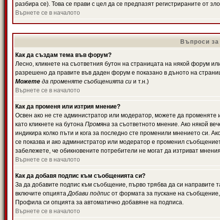
разбира се). Това се прави с цел да се предпазят регистрираните от з
Върнете се в началото
Въпроси за
Как да създам тема във форум?
Лесно, кликнете на съответния бутон на страницата на някой форум или 
разрешено да правите във даден форум е показано в дъното на страни
Можете
да променяте съобщенията си
и т.н.)
Върнете се в началото
Как да променя или изтрия мнение?
Освен ако не сте администратор или модератор, можете да променяте 
като кликнете на бутона
Промяна
за съответното мнение. Ако някой вече
индикира колко пъти и кога за последно сте променили мнението си. Ако 
се показва и ако администратор или модератор е променил съобщениет
забележете, че обикновените потребители не могат да изтриват мненият
Върнете се в началото
Как да добавя подпис към съобщенията си?
За да добавите подпис към съобщение, първо трябва да си направите т
включите опцията
Добави подпис
от формата за пускане на съобщение, 
Профила си опцията за автоматично добавяне на подписа.
Върнете се в началото