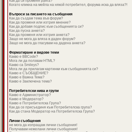
Как да си променя ранга?
Когато кликна на мейла на някой потребител, форума иска да вляза?!
Въпроси за писането на съобщения
Как да създам тема във форум?
Как да променя или изтрия мнение?
Как да добавя подпис към съобщенията си?
Как да пусна анкета?
Как да променя или изтрия анкета?
Защо не мога да вляза в даден форум?
Защо не мога да гласувам на дадена анкета?
Форматиране и видове теми
Какво е BBCode?
Мога ли да ползвам HTML?
Какво са Smileys?
Мога ли да прилагам картинки към съобщенията си?
Какво е СЪОБЩЕНИЕ?
Какво е Важна Тема?
Какво е Заключена тема?
Потребителски нива и групи
Какво е Администратор?
Какво е Модератор?
Какво е Потребителска Група?
Как да се присъединя към Потребителска група?
Как да стана Модератор на Потребителска Група?
Лични съобщения
не мога да изпращам лични съобщения!
Получавам нежелани лични съобщения!