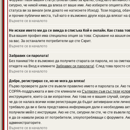
Форумът пази вашия статус
Влязъл
само за кратко, след като активност
сигурно, че никой няма да влиза от ваше име. Ако изберете опцията
Иск
статуса ви за винаги (или докато не натиснете Изход). Този подход, оба
и прочие публични места, тъй като е възможно други хора да влязат на
Върнете се в началото
Не искам името ми да се вижда в списъка Кой е онлайн. Как става то
Във вашия профил има специална опция за това:
Скриване на вашия о
за вас. За останалите потребители ще сте Скрит.
Върнете се в началото
Забравих си паролата!
Без паника! Не е възможно да получите старата си парола, но за сметка
отидете на Вход и кликнете
Забравих си паролата!
. След това просто с
Върнете се в началото
Добре, регистрирах се, но не мога да вляза!
Първо проверете дали сте въвели правилно името и паролата си. Ако те
COPPA-поддръжката и вие сте кликнали на
Съгласен съм със тези усло
инструкциите, които са ви изпратени. Ако това не е вашия случай, сигу
че да се налага всички нови регистрации да бъдат активирани или личн
трябвало да ви е била представена информация дали е необходима акти
получили мейл с инструкции. Ако не сте, сигурни ли сте, че сте въвели
е да се намали риска от потребители, злоупотребяващи с форумите. Ако
администраторите.
Върнете се в началото