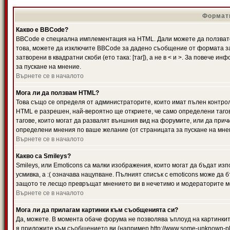
Формати
Какво е BBCode?
BBCode е специална имплементация на HTML. Дали можете да ползвате
това, можете да изключите BBCode за дадено съобщение от формата за
затворени в квадратни скоби (ето така: [таг]), а не в < и >. За повече
за пускане на мнение.
Върнете се в началото
Мога ли да ползвам HTML?
Това също се определя от администраторите, които имат пълен контро
HTML е разрешен, най-вероятно ще откриете, че само определени тагов
тагове, които могат да развалят външния вид на форумите, или да прич
определени мнения по ваше желание (от страницата за пускане на мне
Върнете се в началото
Какво са Smileys?
Smileys, или Emoticons са малки изображения, които могат да бъдат изп
усмивка, а :( означава нацупване. Пълният списък с emoticons може да б
защото те лесщо превръщат мнението ви в нечетимо и модераторите мо
Върнете се в началото
Мога ли да прилагам картинки към съобщенията си?
Да, можете. В момента обаче форума не позволява ъплоуд на картинките
я приложите към съобщението ви (например http://www.some-unknown-pla