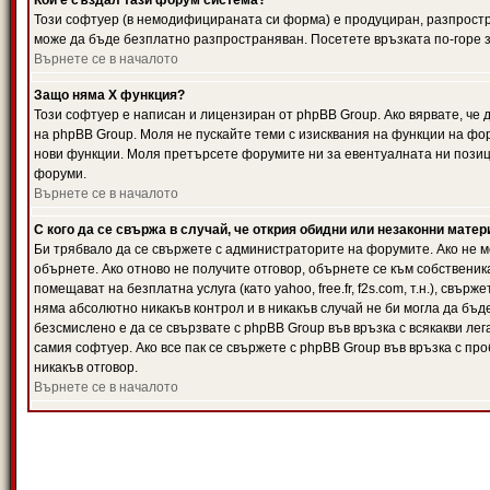
Кой е създал тази форум система?
Този софтуер (в немодифицираната си форма) е продуциран, разпрост
може да бъде безплатно разпространяван. Посетете връзката по-горе з
Върнете се в началото
Защо няма X функция?
Този софтуер е написан и лицензиран от phpBB Group. Ако вярвате, че
на phpBB Group. Моля не пускайте теми с изисквания на функции на фор
нови функции. Моля претърсете форумите ни за евентуалната ни позиц
форуми.
Върнете се в началото
С кого да се свържа в случай, че открия обидни или незаконни мате
Би трябвало да се свържете с администраторите на форумите. Ако не мо
обърнете. Ако отново не получите отговор, обърнете се към собственика
помещават на безплатна услуга (като yahoo, free.fr, f2s.com, т.н.), свъ
няма абсолютно никакъв контрол и в никакъв случай не би могла да бъд
безсмислено е да се свързвате с phpBB Group във връзка с всякакви лег
самия софтуер. Ако все пак се свържете с phpBB Group във връзка с пр
никакъв отговор.
Върнете се в началото