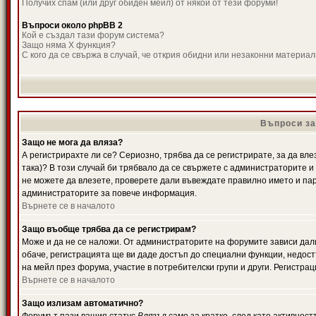
Получих спам (или друг обиден мейл) от някой от тези форуми!
Въпроси около phpBB 2
Кой е създал тази форум система?
Защо няма X функция?
С кого да се свържа в случай, че открия обидни или незаконни материа
Въпроси за
Защо не мога да вляза?
А регистрирахте ли се? Сериозно, трябва да се регистрирате, за да вле
така)? В този случай би трябвало да се свържете с администраторите и д
не можете да влезете, проверете дали въвеждате правилно името и паро
администраторите за повече информация.
Върнете се в началото
Защо въобще трябва да се регистрирам?
Може и да не се наложи. От администраторите на форумите зависи дали
обаче, регистрацията ще ви даде достъп до специални функции, недост
на мейл през форума, участие в потребителски групи и други. Регистра
Върнете се в началото
Защо излизам автоматично?