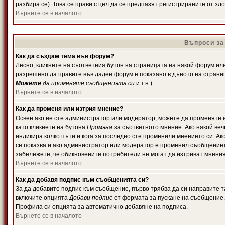
разбира се). Това се прави с цел да се предпазят регистрираните от з
Върнете се в началото
Въпроси за
Как да създам тема във форум?
Лесно, кликнете на съответния бутон на страницата на някой форум или 
разрешено да правите във даден форум е показано в дъното на страни
Можете
да променяте съобщенията си
и т.н.)
Върнете се в началото
Как да променя или изтрия мнение?
Освен ако не сте администратор или модератор, можете да променяте 
като кликнете на бутона
Промяна
за съответното мнение. Ако някой вече
индикира колко пъти и кога за последно сте променили мнението си. Ако 
се показва и ако администратор или модератор е променил съобщениет
забележете, че обикновените потребители не могат да изтриват мненият
Върнете се в началото
Как да добавя подпис към съобщенията си?
За да добавите подпис към съобщение, първо трябва да си направите т
включите опцията
Добави подпис
от формата за пускане на съобщение, 
Профила си опцията за автоматично добавяне на подписа.
Върнете се в началото