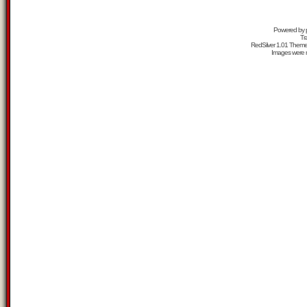
Powered by
Tr
RedSilver 1.01 Them
Images were