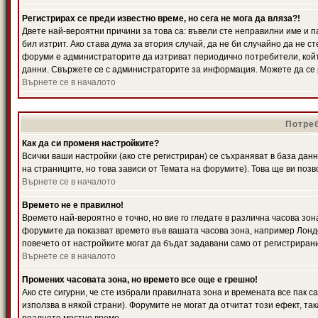
Регистрирах се преди известно време, но сега не мога да вляза?!
Двете най-вероятни причини за това са: въвели сте неправилни име и п
бил изтрит. Ако става дума за втория случай, да не би случайно да не
форуми е администраторите да изтриват периодично потребители, койт
данни. Свържете се с администраторите за информация. Можете да се р
Върнете се в началото
Потреб
Как да си променя настройките?
Всички ваши настройки (ако сте регистриран) се съхраняват в база данн
на страниците, но това зависи от Темата на форумите). Това ще ви поз
Върнете се в началото
Времето не е правилно!
Времето най-вероятно е точно, но вие го гледате в различна часова зон
форумите да показват времето във вашата часова зона, например Лондо
повечето от настройките могат да бъдат задавани само от регистрирани 
Върнете се в началото
Промених часовата зона, но времето все още е грешно!
Ако сте сигурни, че сте избрали правилната зона и времената все пак с
използва в някой страни). Форумите не могат да отчитат този ефект, та