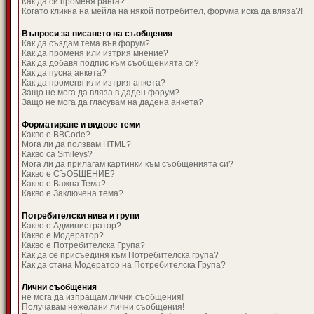
Как да си променя ранга?
Когато кликна на мейла на някой потребител, форума иска да вляза?!
Въпроси за писането на съобщения
Как да създам тема във форум?
Как да променя или изтрия мнение?
Как да добавя подпис към съобщенията си?
Как да пусна анкета?
Как да променя или изтрия анкета?
Защо не мога да вляза в даден форум?
Защо не мога да гласувам на дадена анкета?
Форматиране и видове теми
Какво е BBCode?
Мога ли да ползвам HTML?
Какво са Smileys?
Мога ли да прилагам картинки към съобщенията си?
Какво е СЪОБЩЕНИЕ?
Какво е Важна Тема?
Какво е Заключена тема?
Потребителски нива и групи
Какво е Администратор?
Какво е Модератор?
Какво е Потребителска Група?
Как да се присъединя към Потребителска група?
Как да стана Модератор на Потребителска Група?
Лични съобщения
не мога да изпращам лични съобщения!
Получавам нежелани лични съобщения!