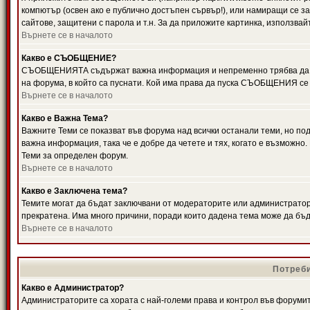
компютър (освен ако е публично достъпен сървър!), или намиращи се з
сайтове, защитени с парола и т.н. За да приложите картинка, използвай
Върнете се в началото
Какво е СЪОБЩЕНИЕ?
СЪОБЩЕНИЯТА съдържат важна информация и непременно трябва да ги
на форума, в който са пуснати. Кой има права да пуска СЪОБЩЕНИЯ се
Върнете се в началото
Какво е Важна Тема?
Важните Теми се показват във форума над всички останали теми, но 
важна информация, така че е добре да четете и тях, когато е възмож
Теми за определен форум.
Върнете се в началото
Какво е Заключена тема?
Темите могат да бъдат заключвани от модераторите или администратори
прекратена. Има много причини, поради които дадена тема може да бъ
Върнете се в началото
Потреби
Какво е Администратор?
Администраторите са хората с най-големи права и контрол във форумит