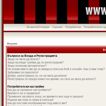
Въпроси/Отговори
Търсене
Потребители
Потребителски гр
Форуми
В
Въпроси за Входа и Регистрацията
Защо не мога да вляза?
Защо въобще трябва да се регистрирам?
Защо излизам автоматично?
Не искам името ми да се вижда в списъка Кой е онлайн. Как става това?
Забравих си паролата!
Добре, регистрирах се, но не мога да вляза!
Регистрирах се преди известно време, но сега не мога да вляза?!
Потребителски настройки
Как да си променя настройките?
Времето не е правилно!
Промених часовата зона, но времето все още е грешно!
Родния ми език го няма в списъка!
Как да поставя изображение под името ми?