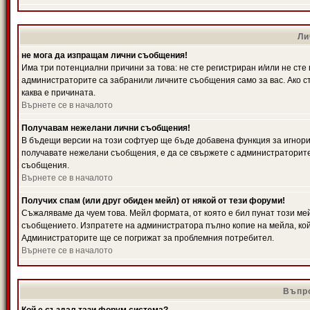
Ли
не мога да изпращам лични съобщения!
Има три потенциални причини за това: не сте регистриран и/или не ст
администраторите са забранили личните съобщения само за вас. Ако ст
каква е причината.
Върнете се в началото
Получавам нежелани лични съобщения!
В бъдещи версии на този софтуер ще бъде добавена функция за игнорира
получавате нежелани съобщения, е да се свържете с администраторите
съобщения.
Върнете се в началото
Получих спам (или друг обиден мейл) от някой от тези форуми!
Съжаляваме да чуем това. Мейл формата, от която е бил пунат този ме
съобщението. Изпратете на администратора пълно копие на мейла, кой
Администраторите ще се погрижат за проблемния потребител.
Върнете се в началото
Въпро