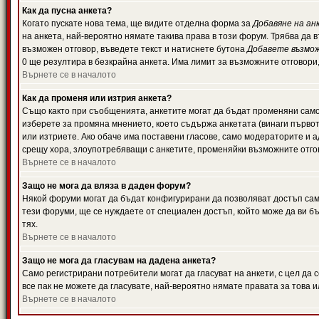
Как да пусна анкета?
Когато пускате нова тема, ще видите отделна форма за
Добавяне на ан
на анкета, най-вероятно нямате такива права в този форум. Трябва да 
възможен отговор, въведете текст и натиснете бутона
Добавете възмо
0 ще резултира в безкрайна анкета. Има лимит за възможните отговори
Върнете се в началото
Как да променя или изтрия анкета?
Също както при съобщенията, анкетите могат да бъдат променяни само 
изберете за промяна мнението, което съдържа анкетата (винаги първото
или изтриете. Ако обаче има поставени гласове, само модераторите и 
срещу хора, злоупотребяващи с анкетите, променяйки възможните отгов
Върнете се в началото
Защо не мога да вляза в даден форум?
Някой форуми могат да бъдат конфигурирани да позволяват достъп само 
тези форуми, ще се нуждаете от специален достъп, който може да ви 
тях.
Върнете се в началото
Защо не мога да гласувам на дадена анкета?
Само регистрирани потребители могат да гласуват на анкети, с цел да 
все пак не можете да гласувате, най-вероятно нямате правата за това и
Върнете се в началото