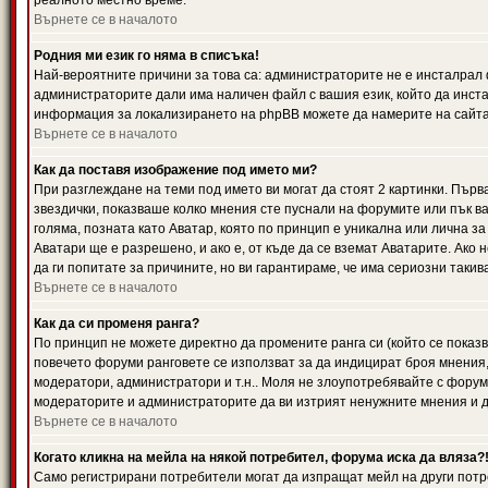
реалното местно време.
Върнете се в началото
Родния ми език го няма в списъка!
Най-вероятните причини за това са: администраторите не е инсталрал 
администраторите дали има наличен файл с вашия език, който да инста
информация за локализирането на phpBB можете да намерите на сайта 
Върнете се в началото
Как да поставя изображение под името ми?
При разглеждане на теми под името ви могат да стоят 2 картинки. Първ
звездички, показваше колко мнения сте пуснали на форумите или пък ва
голяма, позната като Аватар, която по принцип е уникална или лична 
Аватари ще е разрешено, и ако е, от къде да се вземат Аватарите. Ако
да ги попитате за причините, но ви гарантираме, че има сериозни такив
Върнете се в началото
Как да си променя ранга?
По принцип не можете директно да промените ранга си (който се показва
повечето форуми ранговете се използват за да индицират броя мнения,
модератори, администратори и т.н.. Моля не злоупотребявайте с форуми
модераторите и администраторите да ви изтрият ненужните мнения и да 
Върнете се в началото
Когато кликна на мейла на някой потребител, форума иска да вляза?
Само регистрирани потребители могат да изпращат мейл на други потр