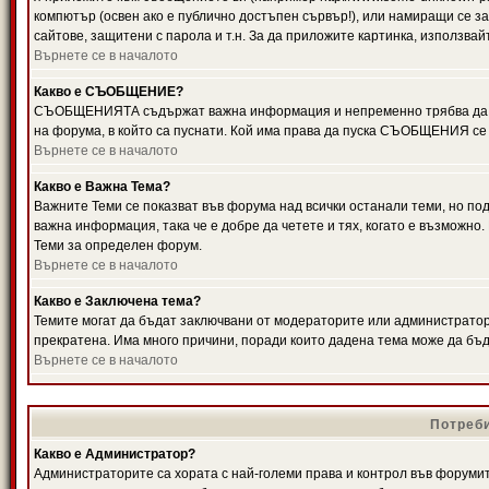
компютър (освен ако е публично достъпен сървър!), или намиращи се з
сайтове, защитени с парола и т.н. За да приложите картинка, използвай
Върнете се в началото
Какво е СЪОБЩЕНИЕ?
СЪОБЩЕНИЯТА съдържат важна информация и непременно трябва да ги
на форума, в който са пуснати. Кой има права да пуска СЪОБЩЕНИЯ се
Върнете се в началото
Какво е Важна Тема?
Важните Теми се показват във форума над всички останали теми, но 
важна информация, така че е добре да четете и тях, когато е възмож
Теми за определен форум.
Върнете се в началото
Какво е Заключена тема?
Темите могат да бъдат заключвани от модераторите или администратори
прекратена. Има много причини, поради които дадена тема може да бъ
Върнете се в началото
Потреби
Какво е Администратор?
Администраторите са хората с най-големи права и контрол във форумит