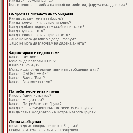
Как да си променя ранга?
Когато кликна на мейла на някой потребител, форума иска да вляза?!
Въпроси за писането на съобщения
Как да създам тема във форум?
Как да променя или изтрия мнение?
Как да добавя подпис към съобщенията си?
Как да пусна анкета?
Как да променя или изтрия анкета?
Защо не мога да вляза в даден форум?
Защо не мога да гласувам на дадена анкета?
Форматиране и видове теми
Какво е BBCode?
Мога ли да ползвам HTML?
Какво са Smileys?
Мога ли да прилагам картинки към съобщенията си?
Какво е СЪОБЩЕНИЕ?
Какво е Важна Тема?
Какво е Заключена тема?
Потребителски нива и групи
Какво е Администратор?
Какво е Модератор?
Какво е Потребителска Група?
Как да се присъединя към Потребителска група?
Как да стана Модератор на Потребителска Група?
Лични съобщения
не мога да изпращам лични съобщения!
Получавам нежелани лични съобщения!