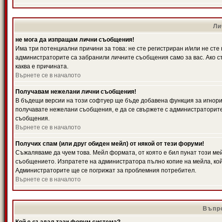
Ли
не мога да изпращам лични съобщения!
Има три потенциални причини за това: не сте регистриран и/или не ст
администраторите са забранили личните съобщения само за вас. Ако ст
каква е причината.
Върнете се в началото
Получавам нежелани лични съобщения!
В бъдещи версии на този софтуер ще бъде добавена функция за игнорира
получавате нежелани съобщения, е да се свържете с администраторите
съобщения.
Върнете се в началото
Получих спам (или друг обиден мейл) от някой от тези форуми!
Съжаляваме да чуем това. Мейл формата, от която е бил пунат този ме
съобщението. Изпратете на администратора пълно копие на мейла, кой
Администраторите ще се погрижат за проблемния потребител.
Върнете се в началото
Въпро