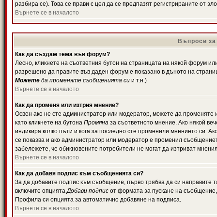
разбира се). Това се прави с цел да се предпазят регистрираните от з
Върнете се в началото
Въпроси за
Как да създам тема във форум?
Лесно, кликнете на съответния бутон на страницата на някой форум или 
разрешено да правите във даден форум е показано в дъното на страни
Можете
да променяте съобщенията си
и т.н.)
Върнете се в началото
Как да променя или изтрия мнение?
Освен ако не сте администратор или модератор, можете да променяте 
като кликнете на бутона
Промяна
за съответното мнение. Ако някой вече
индикира колко пъти и кога за последно сте променили мнението си. Ако 
се показва и ако администратор или модератор е променил съобщениет
забележете, че обикновените потребители не могат да изтриват мненият
Върнете се в началото
Как да добавя подпис към съобщенията си?
За да добавите подпис към съобщение, първо трябва да си направите т
включите опцията
Добави подпис
от формата за пускане на съобщение, 
Профила си опцията за автоматично добавяне на подписа.
Върнете се в началото