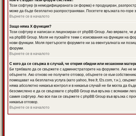
Кой е създал тази форум система?
Този софтуер (в немодифицираната си форма) е продуциран, разпрост
може да бъде безплатно разпространяван. Посетете връзката по-горе з
Върнете се в началото
Защо няма X функция?
Този софтуер е написан и лицензиран от phpBB Group. Ако вярвате, че
на phpBB Group. Моля не пускайте теми с изисквания на функции на фор
нови функции. Моля претърсете форумите ни за евентуалната ни позиц
форуми.
Върнете се в началото
С кого да се свържа в случай, че открия обидни или незаконни мате
Би трябвало да се свържете с администраторите на форумите. Ако не мо
обърнете. Ако отново не получите отговор, обърнете се към собственика
помещават на безплатна услуга (като yahoo, free.fr, f2s.com, т.н.), свъ
няма абсолютно никакъв контрол и в никакъв случай не би могла да бъд
безсмислено е да се свързвате с phpBB Group във връзка с всякакви лег
самия софтуер. Ако все пак се свържете с phpBB Group във връзка с пр
никакъв отговор.
Върнете се в началото