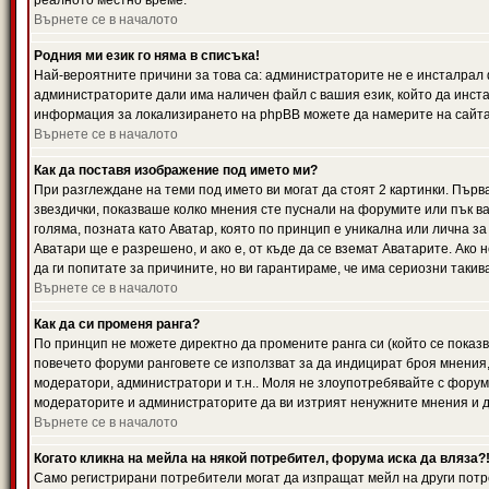
реалното местно време.
Върнете се в началото
Родния ми език го няма в списъка!
Най-вероятните причини за това са: администраторите не е инсталрал 
администраторите дали има наличен файл с вашия език, който да инста
информация за локализирането на phpBB можете да намерите на сайта 
Върнете се в началото
Как да поставя изображение под името ми?
При разглеждане на теми под името ви могат да стоят 2 картинки. Първ
звездички, показваше колко мнения сте пуснали на форумите или пък ва
голяма, позната като Аватар, която по принцип е уникална или лична 
Аватари ще е разрешено, и ако е, от къде да се вземат Аватарите. Ако
да ги попитате за причините, но ви гарантираме, че има сериозни такив
Върнете се в началото
Как да си променя ранга?
По принцип не можете директно да промените ранга си (който се показва
повечето форуми ранговете се използват за да индицират броя мнения,
модератори, администратори и т.н.. Моля не злоупотребявайте с форуми
модераторите и администраторите да ви изтрият ненужните мнения и да 
Върнете се в началото
Когато кликна на мейла на някой потребител, форума иска да вляза?
Само регистрирани потребители могат да изпращат мейл на други потр