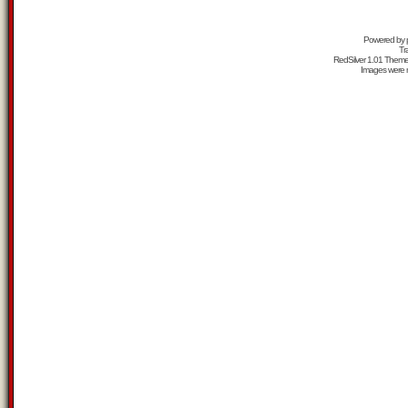
Powered by
Tr
RedSilver 1.01 Them
Images were