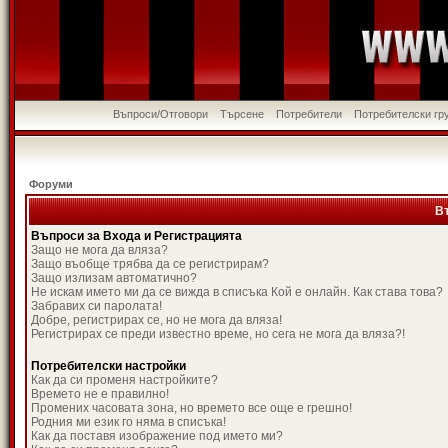
Въпроси/Отговори
Търсене
Потребители
Потребителски гр
Форуми
В
Въпроси за Входа и Регистрацията
Защо не мога да вляза?
Защо въобще трябва да се регистрирам?
Защо излизам автоматично?
Не искам името ми да се вижда в списъка Кой е онлайн. Как става това?
Забравих си паролата!
Добре, регистрирах се, но не мога да вляза!
Регистрирах се преди известно време, но сега не мога да вляза?!
Потребителски настройки
Как да си променя настройките?
Времето не е правилно!
Промених часовата зона, но времето все още е грешно!
Родния ми език го няма в списъка!
Как да поставя изображение под името ми?