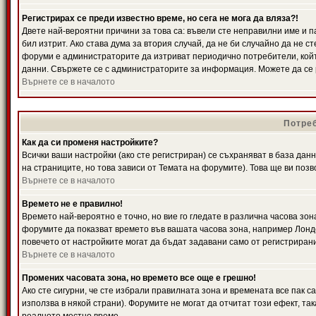
Регистрирах се преди известно време, но сега не мога да вляза?!
Двете най-вероятни причини за това са: въвели сте неправилни име и п
бил изтрит. Ако става дума за втория случай, да не би случайно да не
форуми е администраторите да изтриват периодично потребители, койт
данни. Свържете се с администраторите за информация. Можете да се р
Върнете се в началото
Потреб
Как да си променя настройките?
Всички ваши настройки (ако сте регистриран) се съхраняват в база данн
на страниците, но това зависи от Темата на форумите). Това ще ви поз
Върнете се в началото
Времето не е правилно!
Времето най-вероятно е точно, но вие го гледате в различна часова зон
форумите да показват времето във вашата часова зона, например Лондо
повечето от настройките могат да бъдат задавани само от регистрирани 
Върнете се в началото
Промених часовата зона, но времето все още е грешно!
Ако сте сигурни, че сте избрали правилната зона и времената все пак с
използва в някой страни). Форумите не могат да отчитат този ефект, та