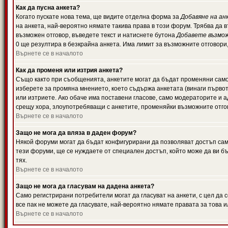
Как да пусна анкета?
Когато пускате нова тема, ще видите отделна форма за
Добавяне на ан
на анкета, най-вероятно нямате такива права в този форум. Трябва да 
възможен отговор, въведете текст и натиснете бутона
Добавете възмо
0 ще резултира в безкрайна анкета. Има лимит за възможните отговори
Върнете се в началото
Как да променя или изтрия анкета?
Също както при съобщенията, анкетите могат да бъдат променяни само 
изберете за промяна мнението, което съдържа анкетата (винаги първото
или изтриете. Ако обаче има поставени гласове, само модераторите и 
срещу хора, злоупотребяващи с анкетите, променяйки възможните отгов
Върнете се в началото
Защо не мога да вляза в даден форум?
Някой форуми могат да бъдат конфигурирани да позволяват достъп само 
тези форуми, ще се нуждаете от специален достъп, който може да ви 
тях.
Върнете се в началото
Защо не мога да гласувам на дадена анкета?
Само регистрирани потребители могат да гласуват на анкети, с цел да 
все пак не можете да гласувате, най-вероятно нямате правата за това и
Върнете се в началото