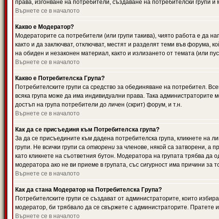
права, изгонване на потребители, създаване на потребителски групи и м
Върнете се в началото
Какво е Модератор?
Модераторите са потребители (или групи такива), чиято работа е да н
както и да заключват, отключват, местят и разделят теми във форума, к
на обиден и незаконен материал, както и излизането от темата (или пус
Върнете се в началото
Какво е Потребителска Група?
Потребителските групи са средство за обединяване на потребител. Всек
всяка група може да има индивидуални права. Така администраторите м
достъп на група потребители до личен (скрит) форум, и т.н.
Върнете се в началото
Как да се присъединя към Потребителска група?
За да се присъедините към дадена потребителска група, кликнете на л
групи. Не всички групи са
отворени
за членове, някой са затворени, а п
като кликнете на съответния бутон. Модератора на групата трябва да о
модератора ако не ви приеме в групата, със сигурност има причини за т
Върнете се в началото
Как да стана Модератор на Потребителска Група?
Потребителските групи се създават от администраторите, които избират
модератор, би трябвало да се свържете с администраторите. Пратете
Върнете се в началото