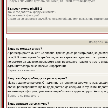
Получих спам (или друг обиден мейл) от някой от тези форуми!
Въпроси около phpBB 2
Кой е създал тази форум система?
Защо няма X функция?
С кого да се свържа в случай, че открия обидни или незаконни материа
Въпроси за
Защо не мога да вляза?
А регистрирахте ли се? Сериозно, трябва да се регистрирате, за да вле
така)? В този случай би трябвало да се свържете с администраторите и д
не можете да влезете, проверете дали въвеждате правилно името и паро
администраторите за повече информация.
Върнете се в началото
Защо въобще трябва да се регистрирам?
Може и да не се наложи. От администраторите на форумите зависи дали
обаче, регистрацията ще ви даде достъп до специални функции, недост
на мейл през форума, участие в потребителски групи и други. Регистра
Върнете се в началото
Защо излизам автоматично?