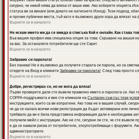
Форумът пази вашия статус
Влязъл
само за кратко, след като активност
сигурно, че никой няма да влиза от ваше име. Ако изберете опцията
Иск
статуса ви за винаги (или докато не натиснете Изход). Този подход, оба
и прочие публични места, тъй като е възможно други хора да влязат на
Върнете се в началото
Не искам името ми да се вижда в списъка Кой е онлайн. Как става то
Във вашия профил има специална опция за това:
Скриване на вашия о
за вас. За останалите потребители ще сте Скрит.
Върнете се в началото
Забравих си паролата!
Без паника! Не е възможно да получите старата си парола, но за сметка
отидете на Вход и кликнете
Забравих си паролата!
. След това просто с
Върнете се в началото
Добре, регистрирах се, но не мога да вляза!
Първо проверете дали сте въвели правилно името и паролата си. Ако те
COPPA-поддръжката и вие сте кликнали на
Съгласен съм със тези усло
инструкциите, които са ви изпратени. Ако това не е вашия случай, сигу
че да се налага всички нови регистрации да бъдат активирани или личн
трябвало да ви е била представена информация дали е необходима акти
получили мейл с инструкции. Ако не сте, сигурни ли сте, че сте въвели
е да се намали риска от потребители, злоупотребяващи с форумите. Ако
администраторите.
Върнете се в началото