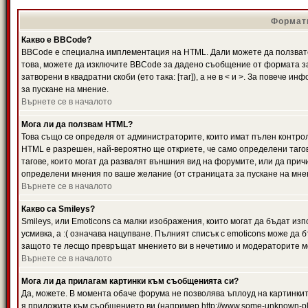
Формати
Какво е BBCode?
BBCode е специална имплементация на HTML. Дали можете да ползвате
това, можете да изключите BBCode за дадено съобщение от формата за
затворени в квадратни скоби (ето така: [таг]), а не в < и >. За повече
за пускане на мнение.
Върнете се в началото
Мога ли да ползвам HTML?
Това също се определя от администраторите, които имат пълен контро
HTML е разрешен, най-вероятно ще откриете, че само определени тагов
тагове, които могат да развалят външния вид на форумите, или да прич
определени мнения по ваше желание (от страницата за пускане на мне
Върнете се в началото
Какво са Smileys?
Smileys, или Emoticons са малки изображения, които могат да бъдат изп
усмивка, а :( означава нацупване. Пълният списък с emoticons може да б
защото те лесщо превръщат мнението ви в нечетимо и модераторите мо
Върнете се в началото
Мога ли да прилагам картинки към съобщенията си?
Да, можете. В момента обаче форума не позволява ъплоуд на картинките
я приложите към съобщението ви (например http://www.some-unknown-pla