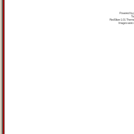
Powered by
Tr
RedSilver 1.01 Them
Images were