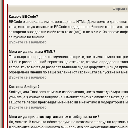
Формати
Какво е BBCode?
BBCode е специална имплементация на HTML. Дали можете да ползвате
това, можете да изключите BBCode за дадено съобщение от формата за
затворени в квадратни скоби (ето така: [таг]), а не в < и >. За повече
за пускане на мнение.
Върнете се в началото
Мога ли да ползвам HTML?
Това също се определя от администраторите, които имат пълен контро
HTML е разрешен, най-вероятно ще откриете, че само определени тагов
тагове, които могат да развалят външния вид на форумите, или да прич
определени мнения по ваше желание (от страницата за пускане на мне
Върнете се в началото
Какво са Smileys?
Smileys, или Emoticons са малки изображения, които могат да бъдат изп
усмивка, а :( означава нацупване. Пълният списък с emoticons може да б
защото те лесщо превръщат мнението ви в нечетимо и модераторите мо
Върнете се в началото
Мога ли да прилагам картинки към съобщенията си?
Да, можете. В момента обаче форума не позволява ъплоуд на картинките
я приложите към съобщението ви (например http://www.some-unknown-pla