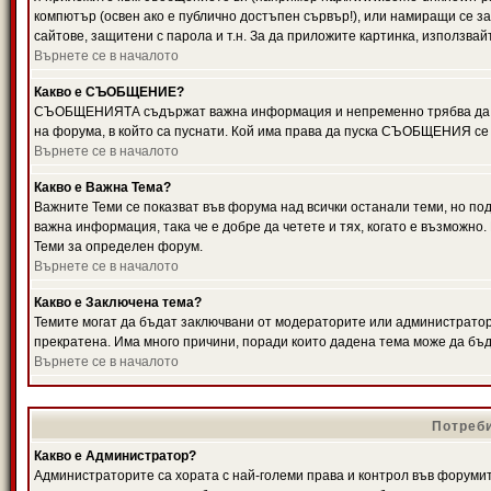
компютър (освен ако е публично достъпен сървър!), или намиращи се з
сайтове, защитени с парола и т.н. За да приложите картинка, използвай
Върнете се в началото
Какво е СЪОБЩЕНИЕ?
СЪОБЩЕНИЯТА съдържат важна информация и непременно трябва да ги
на форума, в който са пуснати. Кой има права да пуска СЪОБЩЕНИЯ се
Върнете се в началото
Какво е Важна Тема?
Важните Теми се показват във форума над всички останали теми, но 
важна информация, така че е добре да четете и тях, когато е възмож
Теми за определен форум.
Върнете се в началото
Какво е Заключена тема?
Темите могат да бъдат заключвани от модераторите или администратори
прекратена. Има много причини, поради които дадена тема може да бъ
Върнете се в началото
Потреби
Какво е Администратор?
Администраторите са хората с най-големи права и контрол във форумит