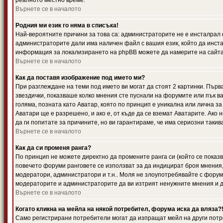
реалното местно време.
Върнете се в началото
Родния ми език го няма в списъка!
Най-вероятните причини за това са: администраторите не е инсталрал 
администраторите дали има наличен файл с вашия език, който да инста
информация за локализирането на phpBB можете да намерите на сайта 
Върнете се в началото
Как да поставя изображение под името ми?
При разглеждане на теми под името ви могат да стоят 2 картинки. Първ
звездички, показваше колко мнения сте пуснали на форумите или пък ва
голяма, позната като Аватар, която по принцип е уникална или лична 
Аватари ще е разрешено, и ако е, от къде да се вземат Аватарите. Ако
да ги попитате за причините, но ви гарантираме, че има сериозни такив
Върнете се в началото
Как да си променя ранга?
По принцип не можете директно да промените ранга си (който се показва
повечето форуми ранговете се използват за да индицират броя мнения,
модератори, администратори и т.н.. Моля не злоупотребявайте с форуми
модераторите и администраторите да ви изтрият ненужните мнения и да 
Върнете се в началото
Когато кликна на мейла на някой потребител, форума иска да вляза?
Само регистрирани потребители могат да изпращат мейл на други потр