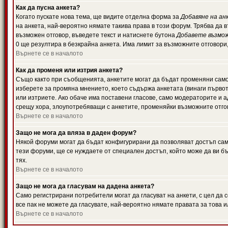
Как да пусна анкета?
Когато пускате нова тема, ще видите отделна форма за
Добавяне на ан
на анкета, най-вероятно нямате такива права в този форум. Трябва да 
възможен отговор, въведете текст и натиснете бутона
Добавете възмо
0 ще резултира в безкрайна анкета. Има лимит за възможните отговори
Върнете се в началото
Как да променя или изтрия анкета?
Също както при съобщенията, анкетите могат да бъдат променяни само 
изберете за промяна мнението, което съдържа анкетата (винаги първото
или изтриете. Ако обаче има поставени гласове, само модераторите и 
срещу хора, злоупотребяващи с анкетите, променяйки възможните отгов
Върнете се в началото
Защо не мога да вляза в даден форум?
Някой форуми могат да бъдат конфигурирани да позволяват достъп само 
тези форуми, ще се нуждаете от специален достъп, който може да ви 
тях.
Върнете се в началото
Защо не мога да гласувам на дадена анкета?
Само регистрирани потребители могат да гласуват на анкети, с цел да 
все пак не можете да гласувате, най-вероятно нямате правата за това и
Върнете се в началото