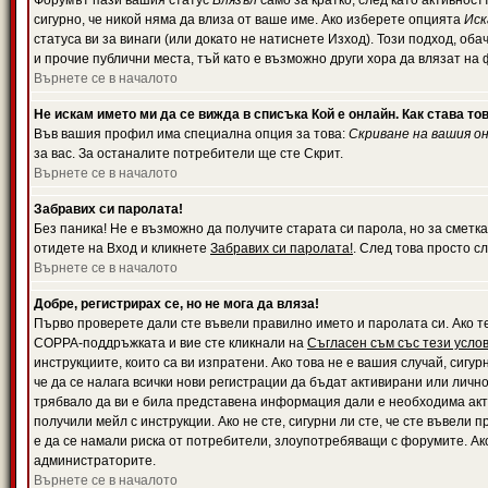
Форумът пази вашия статус
Влязъл
само за кратко, след като активност
сигурно, че никой няма да влиза от ваше име. Ако изберете опцията
Иск
статуса ви за винаги (или докато не натиснете Изход). Този подход, оба
и прочие публични места, тъй като е възможно други хора да влязат на
Върнете се в началото
Не искам името ми да се вижда в списъка Кой е онлайн. Как става то
Във вашия профил има специална опция за това:
Скриване на вашия о
за вас. За останалите потребители ще сте Скрит.
Върнете се в началото
Забравих си паролата!
Без паника! Не е възможно да получите старата си парола, но за сметка
отидете на Вход и кликнете
Забравих си паролата!
. След това просто с
Върнете се в началото
Добре, регистрирах се, но не мога да вляза!
Първо проверете дали сте въвели правилно името и паролата си. Ако те
COPPA-поддръжката и вие сте кликнали на
Съгласен съм със тези усло
инструкциите, които са ви изпратени. Ако това не е вашия случай, сигу
че да се налага всички нови регистрации да бъдат активирани или личн
трябвало да ви е била представена информация дали е необходима акти
получили мейл с инструкции. Ако не сте, сигурни ли сте, че сте въвели
е да се намали риска от потребители, злоупотребяващи с форумите. Ако
администраторите.
Върнете се в началото