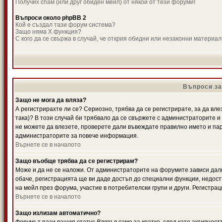
Получих спам (или друг обиден мейл) от някой от тези форуми!
Въпроси около phpBB 2
Кой е създал тази форум система?
Защо няма X функция?
С кого да се свържа в случай, че открия обидни или незаконни материа
Въпроси за
Защо не мога да вляза?
А регистрирахте ли се? Сериозно, трябва да се регистрирате, за да вле
така)? В този случай би трябвало да се свържете с администраторите и д
не можете да влезете, проверете дали въвеждате правилно името и паро
администраторите за повече информация.
Върнете се в началото
Защо въобще трябва да се регистрирам?
Може и да не се наложи. От администраторите на форумите зависи дали
обаче, регистрацията ще ви даде достъп до специални функции, недост
на мейл през форума, участие в потребителски групи и други. Регистра
Върнете се в началото
Защо излизам автоматично?