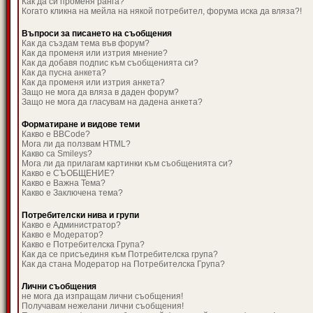
Как да си променя ранга?
Когато кликна на мейла на някой потребител, форума иска да вляза?!
Въпроси за писането на съобщения
Как да създам тема във форум?
Как да променя или изтрия мнение?
Как да добавя подпис към съобщенията си?
Как да пусна анкета?
Как да променя или изтрия анкета?
Защо не мога да вляза в даден форум?
Защо не мога да гласувам на дадена анкета?
Форматиране и видове теми
Какво е BBCode?
Мога ли да ползвам HTML?
Какво са Smileys?
Мога ли да прилагам картинки към съобщенията си?
Какво е СЪОБЩЕНИЕ?
Какво е Важна Тема?
Какво е Заключена тема?
Потребителски нива и групи
Какво е Администратор?
Какво е Модератор?
Какво е Потребителска Група?
Как да се присъединя към Потребителска група?
Как да стана Модератор на Потребителска Група?
Лични съобщения
не мога да изпращам лични съобщения!
Получавам нежелани лични съобщения!