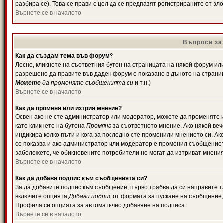
разбира се). Това се прави с цел да се предпазят регистрираните от з
Върнете се в началото
Въпроси за
Как да създам тема във форум?
Лесно, кликнете на съответния бутон на страницата на някой форум или 
разрешено да правите във даден форум е показано в дъното на страни
Можете
да променяте съобщенията си
и т.н.)
Върнете се в началото
Как да променя или изтрия мнение?
Освен ако не сте администратор или модератор, можете да променяте 
като кликнете на бутона
Промяна
за съответното мнение. Ако някой вече
индикира колко пъти и кога за последно сте променили мнението си. Ако 
се показва и ако администратор или модератор е променил съобщениет
забележете, че обикновените потребители не могат да изтриват мненият
Върнете се в началото
Как да добавя подпис към съобщенията си?
За да добавите подпис към съобщение, първо трябва да си направите т
включите опцията
Добави подпис
от формата за пускане на съобщение, 
Профила си опцията за автоматично добавяне на подписа.
Върнете се в началото