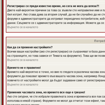
Регистрирах се преди известно време, но сега не мога да вляза?!
Двете най-вероятни причини за това са: въвели сте неправилни име и п
бил изтрит. Ако става дума за втория случай, да не би случайно да не
форуми е администраторите да изтриват периодично потребители, койт
данни. Свържете се с администраторите за информация. Можете да се р
Върнете се в началото
Потреб
Как да си променя настройките?
Всички ваши настройки (ако сте регистриран) се съхраняват в база данн
на страниците, но това зависи от Темата на форумите). Това ще ви поз
Върнете се в началото
Времето не е правилно!
Времето най-вероятно е точно, но вие го гледате в различна часова зон
форумите да показват времето във вашата часова зона, например Лондо
повечето от настройките могат да бъдат задавани само от регистрирани 
Върнете се в началото
Промених часовата зона, но времето все още е грешно!
Ако сте сигурни, че сте избрали правилната зона и времената все пак с
използва в някой страни). Форумите не могат да отчитат този ефект, та