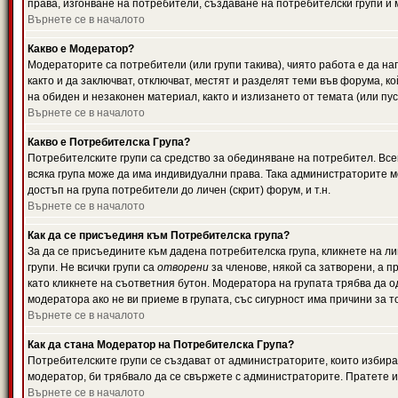
права, изгонване на потребители, създаване на потребителски групи и м
Върнете се в началото
Какво е Модератор?
Модераторите са потребители (или групи такива), чиято работа е да н
както и да заключват, отключват, местят и разделят теми във форума, к
на обиден и незаконен материал, както и излизането от темата (или пус
Върнете се в началото
Какво е Потребителска Група?
Потребителските групи са средство за обединяване на потребител. Всек
всяка група може да има индивидуални права. Така администраторите м
достъп на група потребители до личен (скрит) форум, и т.н.
Върнете се в началото
Как да се присъединя към Потребителска група?
За да се присъедините към дадена потребителска група, кликнете на л
групи. Не всички групи са
отворени
за членове, някой са затворени, а п
като кликнете на съответния бутон. Модератора на групата трябва да о
модератора ако не ви приеме в групата, със сигурност има причини за т
Върнете се в началото
Как да стана Модератор на Потребителска Група?
Потребителските групи се създават от администраторите, които избират
модератор, би трябвало да се свържете с администраторите. Пратете
Върнете се в началото