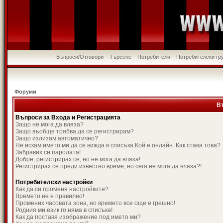
Въпроси/Отговори
Търсене
Потребители
Потребителски гр
Форуми
В
Въпроси за Входа и Регистрацията
Защо не мога да вляза?
Защо въобще трябва да се регистрирам?
Защо излизам автоматично?
Не искам името ми да се вижда в списъка Кой е онлайн. Как става това?
Забравих си паролата!
Добре, регистрирах се, но не мога да вляза!
Регистрирах се преди известно време, но сега не мога да вляза?!
Потребителски настройки
Как да си променя настройките?
Времето не е правилно!
Промених часовата зона, но времето все още е грешно!
Родния ми език го няма в списъка!
Как да поставя изображение под името ми?