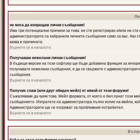
Ли
не мога да изпращам лични съобщения!
Има три потенциални причини за това: не сте регистриран и/или не ст
администраторите са забранили личните съобщения само за вас. Ако ст
каква е причината.
Върнете се в началото
Получавам нежелани лични съобщения!
В бъдещи версии на този софтуер ще бъде добавена функция за игнорира
получавате нежелани съобщения, е да се свържете с администраторите
съобщения.
Върнете се в началото
Получих спам (или друг обиден мейл) от някой от тези форуми!
Съжаляваме да чуем това. Мейл формата, от която е бил пунат този ме
съобщението. Изпратете на администратора пълно копие на мейла, кой
Администраторите ще се погрижат за проблемния потребител.
Върнете се в началото
Въпро