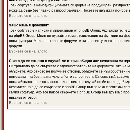
Кой е създал тази форум система?
Този софтуер (в немодифицираната си форма) е продуциран, разпрост
може да бъде безплатно разпространяван. Посетете връзката по-горе з
Върнете се в началото
Защо няма X функция?
Този софтуер е написан и лицензиран от phpBB Group. Ако вярвате, че
на phpBB Group. Моля не пускайте теми с изисквания на функции на фор
нови функции. Моля претърсете форумите ни за евентуалната ни позиц
форуми.
Върнете се в началото
С кого да се свържа в случай, че открия обидни или незаконни мате
Би трябвало да се свържете с администраторите на форумите. Ако не мо
обърнете. Ако отново не получите отговор, обърнете се към собственика
помещават на безплатна услуга (като yahoo, free.fr, f2s.com, т.н.), свъ
няма абсолютно никакъв контрол и в никакъв случай не би могла да бъд
безсмислено е да се свързвате с phpBB Group във връзка с всякакви лег
самия софтуер. Ако все пак се свържете с phpBB Group във връзка с пр
никакъв отговор.
Върнете се в началото