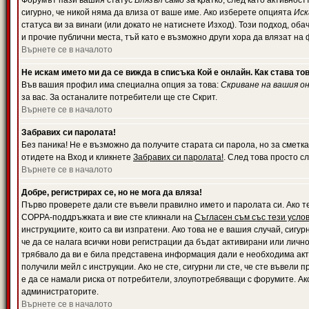
Форумът пази вашия статус
Влязъл
само за кратко, след като активност
сигурно, че никой няма да влиза от ваше име. Ако изберете опцията
Иск
статуса ви за винаги (или докато не натиснете Изход). Този подход, оба
и прочие публични места, тъй като е възможно други хора да влязат на
Върнете се в началото
Не искам името ми да се вижда в списъка Кой е онлайн. Как става то
Във вашия профил има специална опция за това:
Скриване на вашия о
за вас. За останалите потребители ще сте Скрит.
Върнете се в началото
Забравих си паролата!
Без паника! Не е възможно да получите старата си парола, но за сметка
отидете на Вход и кликнете
Забравих си паролата!
. След това просто с
Върнете се в началото
Добре, регистрирах се, но не мога да вляза!
Първо проверете дали сте въвели правилно името и паролата си. Ако те
COPPA-поддръжката и вие сте кликнали на
Съгласен съм със тези усло
инструкциите, които са ви изпратени. Ако това не е вашия случай, сигу
че да се налага всички нови регистрации да бъдат активирани или личн
трябвало да ви е била представена информация дали е необходима акти
получили мейл с инструкции. Ако не сте, сигурни ли сте, че сте въвели
е да се намали риска от потребители, злоупотребяващи с форумите. Ако
администраторите.
Върнете се в началото