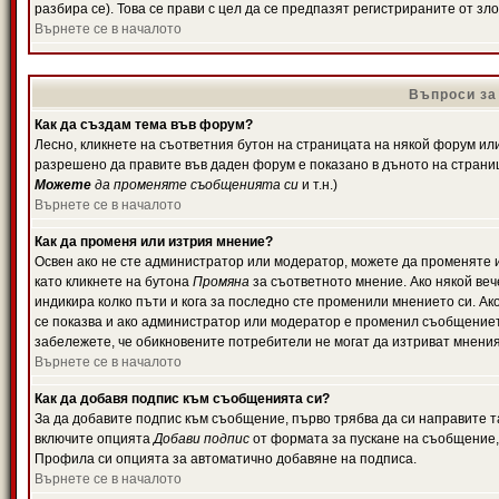
разбира се). Това се прави с цел да се предпазят регистрираните от з
Върнете се в началото
Въпроси за
Как да създам тема във форум?
Лесно, кликнете на съответния бутон на страницата на някой форум или 
разрешено да правите във даден форум е показано в дъното на страни
Можете
да променяте съобщенията си
и т.н.)
Върнете се в началото
Как да променя или изтрия мнение?
Освен ако не сте администратор или модератор, можете да променяте 
като кликнете на бутона
Промяна
за съответното мнение. Ако някой вече
индикира колко пъти и кога за последно сте променили мнението си. Ако 
се показва и ако администратор или модератор е променил съобщениет
забележете, че обикновените потребители не могат да изтриват мненият
Върнете се в началото
Как да добавя подпис към съобщенията си?
За да добавите подпис към съобщение, първо трябва да си направите т
включите опцията
Добави подпис
от формата за пускане на съобщение, 
Профила си опцията за автоматично добавяне на подписа.
Върнете се в началото