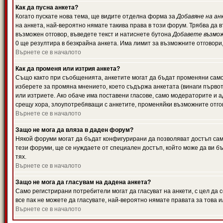
Как да пусна анкета?
Когато пускате нова тема, ще видите отделна форма за
Добавяне на ан
на анкета, най-вероятно нямате такива права в този форум. Трябва да 
възможен отговор, въведете текст и натиснете бутона
Добавете възмо
0 ще резултира в безкрайна анкета. Има лимит за възможните отговори
Върнете се в началото
Как да променя или изтрия анкета?
Също както при съобщенията, анкетите могат да бъдат променяни само 
изберете за промяна мнението, което съдържа анкетата (винаги първото
или изтриете. Ако обаче има поставени гласове, само модераторите и 
срещу хора, злоупотребяващи с анкетите, променяйки възможните отгов
Върнете се в началото
Защо не мога да вляза в даден форум?
Някой форуми могат да бъдат конфигурирани да позволяват достъп само 
тези форуми, ще се нуждаете от специален достъп, който може да ви 
тях.
Върнете се в началото
Защо не мога да гласувам на дадена анкета?
Само регистрирани потребители могат да гласуват на анкети, с цел да 
все пак не можете да гласувате, най-вероятно нямате правата за това и
Върнете се в началото