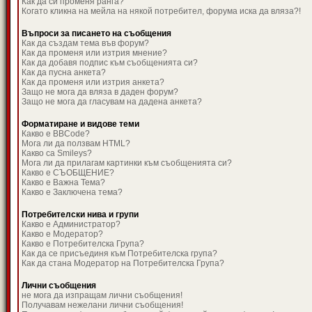
Как да си променя ранга?
Когато кликна на мейла на някой потребител, форума иска да вляза?!
Въпроси за писането на съобщения
Как да създам тема във форум?
Как да променя или изтрия мнение?
Как да добавя подпис към съобщенията си?
Как да пусна анкета?
Как да променя или изтрия анкета?
Защо не мога да вляза в даден форум?
Защо не мога да гласувам на дадена анкета?
Форматиране и видове теми
Какво е BBCode?
Мога ли да ползвам HTML?
Какво са Smileys?
Мога ли да прилагам картинки към съобщенията си?
Какво е СЪОБЩЕНИЕ?
Какво е Важна Тема?
Какво е Заключена тема?
Потребителски нива и групи
Какво е Администратор?
Какво е Модератор?
Какво е Потребителска Група?
Как да се присъединя към Потребителска група?
Как да стана Модератор на Потребителска Група?
Лични съобщения
не мога да изпращам лични съобщения!
Получавам нежелани лични съобщения!