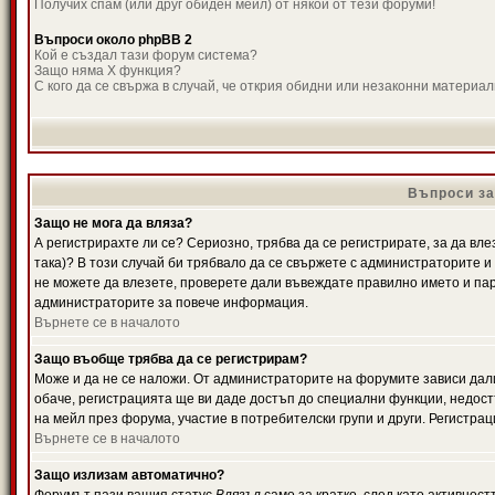
Получих спам (или друг обиден мейл) от някой от тези форуми!
Въпроси около phpBB 2
Кой е създал тази форум система?
Защо няма X функция?
С кого да се свържа в случай, че открия обидни или незаконни материа
Въпроси за
Защо не мога да вляза?
А регистрирахте ли се? Сериозно, трябва да се регистрирате, за да вле
така)? В този случай би трябвало да се свържете с администраторите и д
не можете да влезете, проверете дали въвеждате правилно името и паро
администраторите за повече информация.
Върнете се в началото
Защо въобще трябва да се регистрирам?
Може и да не се наложи. От администраторите на форумите зависи дали
обаче, регистрацията ще ви даде достъп до специални функции, недост
на мейл през форума, участие в потребителски групи и други. Регистра
Върнете се в началото
Защо излизам автоматично?