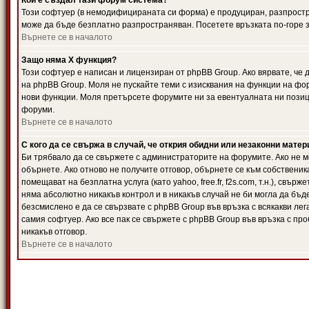
Кой е създал тази форум система?
Този софтуер (в немодифицираната си форма) е продуциран, разпрост
може да бъде безплатно разпространяван. Посетете връзката по-горе з
Върнете се в началото
Защо няма X функция?
Този софтуер е написан и лицензиран от phpBB Group. Ако вярвате, че
на phpBB Group. Моля не пускайте теми с изисквания на функции на фор
нови функции. Моля претърсете форумите ни за евентуалната ни позиц
форуми.
Върнете се в началото
С кого да се свържа в случай, че открия обидни или незаконни мате
Би трябвало да се свържете с администраторите на форумите. Ако не мо
обърнете. Ако отново не получите отговор, обърнете се към собственика
помещават на безплатна услуга (като yahoo, free.fr, f2s.com, т.н.), свъ
няма абсолютно никакъв контрол и в никакъв случай не би могла да бъд
безсмислено е да се свързвате с phpBB Group във връзка с всякакви лег
самия софтуер. Ако все пак се свържете с phpBB Group във връзка с пр
никакъв отговор.
Върнете се в началото