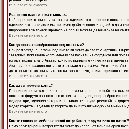
реалното местно време.
Върнете се в началото
Родния ми език го няма в списъка!
Най-вероятните причини за това са: администраторите не е инсталрал 
администраторите дали има наличен файл с вашия език, който да инста
информация за локализирането на phpBB можете да намерите на сайта 
Върнете се в началото
Как да поставя изображение под името ми?
При разглеждане на теми под името ви могат да стоят 2 картинки. Първ
звездички, показваше колко мнения сте пуснали на форумите или пък ва
голяма, позната като Аватар, която по принцип е уникална или лична 
Аватари ще е разрешено, и ако е, от къде да се вземат Аватарите. Ако
да ги попитате за причините, но ви гарантираме, че има сериозни такив
Върнете се в началото
Как да си променя ранга?
По принцип не можете директно да промените ранга си (който се показва
повечето форуми ранговете се използват за да индицират броя мнения,
модератори, администратори и т.н.. Моля не злоупотребявайте с форуми
модераторите и администраторите да ви изтрият ненужните мнения и да 
Върнете се в началото
Когато кликна на мейла на някой потребител, форума иска да вляза?
Само регистрирани потребители могат да изпращат мейл на други потр