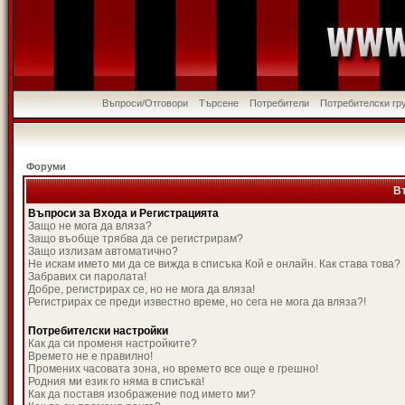
Въпроси/Отговори
Търсене
Потребители
Потребителски гр
Форуми
В
Въпроси за Входа и Регистрацията
Защо не мога да вляза?
Защо въобще трябва да се регистрирам?
Защо излизам автоматично?
Не искам името ми да се вижда в списъка Кой е онлайн. Как става това?
Забравих си паролата!
Добре, регистрирах се, но не мога да вляза!
Регистрирах се преди известно време, но сега не мога да вляза?!
Потребителски настройки
Как да си променя настройките?
Времето не е правилно!
Промених часовата зона, но времето все още е грешно!
Родния ми език го няма в списъка!
Как да поставя изображение под името ми?