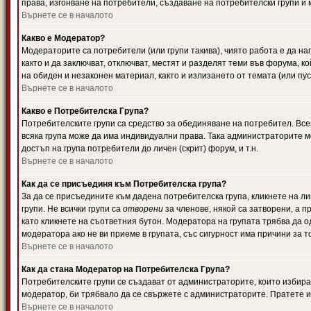
права, изгонване на потребители, създаване на потребителски групи и м
Върнете се в началото
Какво е Модератор?
Модераторите са потребители (или групи такива), чиято работа е да н
както и да заключват, отключват, местят и разделят теми във форума, к
на обиден и незаконен материал, както и излизането от темата (или пус
Върнете се в началото
Какво е Потребителска Група?
Потребителските групи са средство за обединяване на потребител. Всек
всяка група може да има индивидуални права. Така администраторите м
достъп на група потребители до личен (скрит) форум, и т.н.
Върнете се в началото
Как да се присъединя към Потребителска група?
За да се присъедините към дадена потребителска група, кликнете на л
групи. Не всички групи са
отворени
за членове, някой са затворени, а п
като кликнете на съответния бутон. Модератора на групата трябва да о
модератора ако не ви приеме в групата, със сигурност има причини за т
Върнете се в началото
Как да стана Модератор на Потребителска Група?
Потребителските групи се създават от администраторите, които избират
модератор, би трябвало да се свържете с администраторите. Пратете
Върнете се в началото