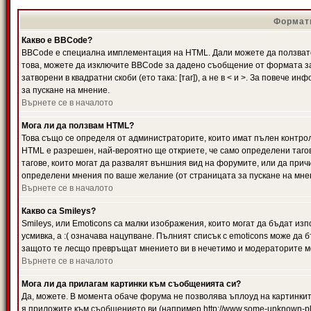
Формати
Какво е BBCode?
BBCode е специална имплементация на HTML. Дали можете да ползвате
това, можете да изключите BBCode за дадено съобщение от формата за
затворени в квадратни скоби (ето така: [таг]), а не в < и >. За повече
за пускане на мнение.
Върнете се в началото
Мога ли да ползвам HTML?
Това също се определя от администраторите, които имат пълен контро
HTML е разрешен, най-вероятно ще откриете, че само определени тагов
тагове, които могат да развалят външния вид на форумите, или да прич
определени мнения по ваше желание (от страницата за пускане на мне
Върнете се в началото
Какво са Smileys?
Smileys, или Emoticons са малки изображения, които могат да бъдат изп
усмивка, а :( означава нацупване. Пълният списък с emoticons може да б
защото те лесщо превръщат мнението ви в нечетимо и модераторите мо
Върнете се в началото
Мога ли да прилагам картинки към съобщенията си?
Да, можете. В момента обаче форума не позволява ъплоуд на картинките
я приложите към съобщението ви (например http://www.some-unknown-pla