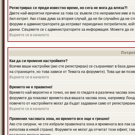
Регистрирах се преди известно време, но сега не мога да вляза?!
Двете най-вероятни причини за това са: въвели сте неправилни име и п
бил изтрит. Ако става дума за втория случай, да не би случайно да не
форуми е администраторите да изтриват периодично потребители, койт
данни. Свържете се с администраторите за информация. Можете да се р
Върнете се в началото
Потреб
Как да си променя настройките?
Всички ваши настройки (ако сте регистриран) се съхраняват в база данн
на страниците, но това зависи от Темата на форумите). Това ще ви поз
Върнете се в началото
Времето не е правилно!
Времето най-вероятно е точно, но вие го гледате в различна часова зон
форумите да показват времето във вашата часова зона, например Лондо
повечето от настройките могат да бъдат задавани само от регистрирани 
Върнете се в началото
Промених часовата зона, но времето все още е грешно!
Ако сте сигурни, че сте избрали правилната зона и времената все пак с
използва в някой страни). Форумите не могат да отчитат този ефект, та