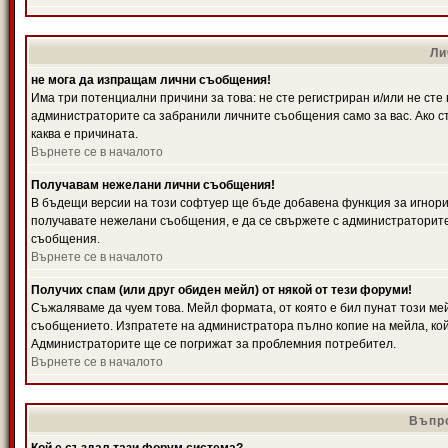
Ли
не мога да изпращам лични съобщения!
Има три потенциални причини за това: не сте регистриран и/или не ст
администраторите са забранили личните съобщения само за вас. Ако ст
каква е причината.
Върнете се в началото
Получавам нежелани лични съобщения!
В бъдещи версии на този софтуер ще бъде добавена функция за игнорира
получавате нежелани съобщения, е да се свържете с администраторите
съобщения.
Върнете се в началото
Получих спам (или друг обиден мейл) от някой от тези форуми!
Съжаляваме да чуем това. Мейл формата, от която е бил пунат този ме
съобщението. Изпратете на администратора пълно копие на мейла, кой
Администраторите ще се погрижат за проблемния потребител.
Върнете се в началото
Въпро