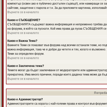
компютър (освен ако е публично достъпен сървър!), или намиращи се з
сайтове, защитени с парола и т.н. За да приложите картинка, използвай
Върнете се в началото
Какво е СЪОБЩЕНИЕ?
СЪОБЩЕНИЯТА съдържат важна информация и непременно трябва да ги
на форума, в който са пуснати. Кой има права да пуска СЪОБЩЕНИЯ се
Върнете се в началото
Какво е Важна Тема?
Важните Теми се показват във форума над всички останали теми, но 
важна информация, така че е добре да четете и тях, когато е възмож
Теми за определен форум.
Върнете се в началото
Какво е Заключена тема?
Темите могат да бъдат заключвани от модераторите или администратори
прекратена. Има много причини, поради които дадена тема може да бъ
Върнете се в началото
Потреби
Какво е Администратор?
Администраторите са хората с най-големи права и контрол във форумит