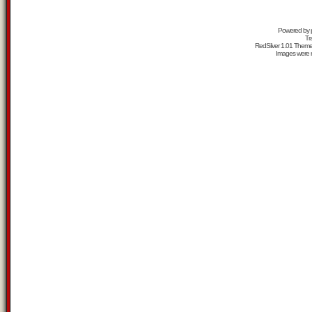
Powered by
Tr
RedSilver 1.01 Them
Images were