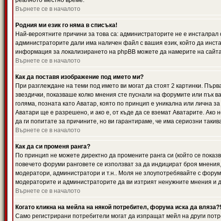
реалното местно време.
Върнете се в началото
Родния ми език го няма в списъка!
Най-вероятните причини за това са: администраторите не е инсталрал 
администраторите дали има наличен файл с вашия език, който да инста
информация за локализирането на phpBB можете да намерите на сайта 
Върнете се в началото
Как да поставя изображение под името ми?
При разглеждане на теми под името ви могат да стоят 2 картинки. Първ
звездички, показваше колко мнения сте пуснали на форумите или пък ва
голяма, позната като Аватар, която по принцип е уникална или лична 
Аватари ще е разрешено, и ако е, от къде да се вземат Аватарите. Ако
да ги попитате за причините, но ви гарантираме, че има сериозни такив
Върнете се в началото
Как да си променя ранга?
По принцип не можете директно да промените ранга си (който се показва
повечето форуми ранговете се използват за да индицират броя мнения,
модератори, администратори и т.н.. Моля не злоупотребявайте с форуми
модераторите и администраторите да ви изтрият ненужните мнения и да 
Върнете се в началото
Когато кликна на мейла на някой потребител, форума иска да вляза?
Само регистрирани потребители могат да изпращат мейл на други потр