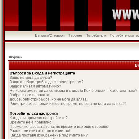
Въпроси/Отговори
Търсене
Потребители
Потребителски гр
Форуми
В
Въпроси за Входа и Регистрацията
Защо не мога да вляза?
Защо въобще трябва да се регистрирам?
Защо излизам автоматично?
Не искам името ми да се вижда в списъка Кой е онлайн. Как става това?
Забравих си паролата!
Добре, регистрирах се, но не мога да вляза!
Регистрирах се преди известно време, но сега не мога да вляза?!
Потребителски настройки
Как да си променя настройките?
Времето не е правилно!
Промених часовата зона, но времето все още е грешно!
Родния ми език го няма в списъка!
Как да поставя изображение под името ми?