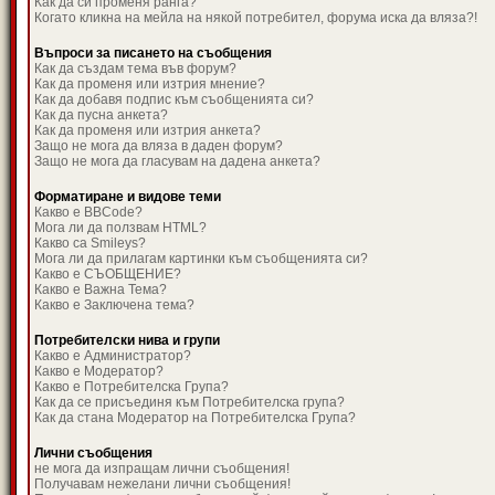
Как да си променя ранга?
Когато кликна на мейла на някой потребител, форума иска да вляза?!
Въпроси за писането на съобщения
Как да създам тема във форум?
Как да променя или изтрия мнение?
Как да добавя подпис към съобщенията си?
Как да пусна анкета?
Как да променя или изтрия анкета?
Защо не мога да вляза в даден форум?
Защо не мога да гласувам на дадена анкета?
Форматиране и видове теми
Какво е BBCode?
Мога ли да ползвам HTML?
Какво са Smileys?
Мога ли да прилагам картинки към съобщенията си?
Какво е СЪОБЩЕНИЕ?
Какво е Важна Тема?
Какво е Заключена тема?
Потребителски нива и групи
Какво е Администратор?
Какво е Модератор?
Какво е Потребителска Група?
Как да се присъединя към Потребителска група?
Как да стана Модератор на Потребителска Група?
Лични съобщения
не мога да изпращам лични съобщения!
Получавам нежелани лични съобщения!