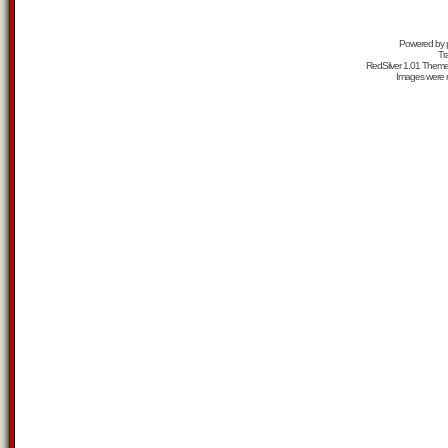
Powered by
Tr
RedSilver 1.01 Them
Images were