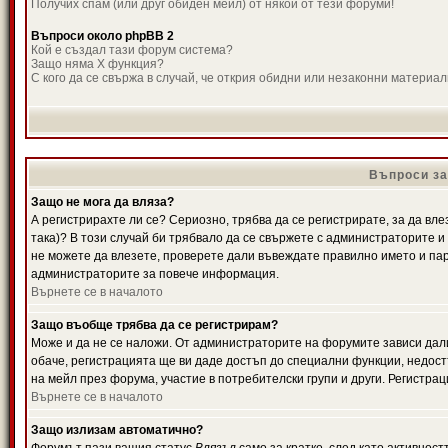
Получих спам (или друг обиден мейл) от някой от тези форуми!
Въпроси около phpBB 2
Кой е създал тази форум система?
Защо няма X функция?
С кого да се свържа в случай, че открия обидни или незаконни материа
Въпроси за
Защо не мога да вляза?
А регистрирахте ли се? Сериозно, трябва да се регистрирате, за да вле
така)? В този случай би трябвало да се свържете с администраторите и д
не можете да влезете, проверете дали въвеждате правилно името и паро
администраторите за повече информация.
Върнете се в началото
Защо въобще трябва да се регистрирам?
Може и да не се наложи. От администраторите на форумите зависи дали
обаче, регистрацията ще ви даде достъп до специални функции, недост
на мейл през форума, участие в потребителски групи и други. Регистра
Върнете се в началото
Защо излизам автоматично?