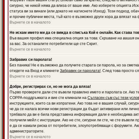
Форумът пази вашия статус
Влязъл
само за кратко, след като активност
сигурно, че никой няма да влиза от ваше име. Ако изберете опцията
Иск
статуса ви за винаги (или докато не натиснете Изход). Този подход, оба
и прочие публични места, тъй като е възможно други хора да влязат на
Върнете се в началото
Не искам името ми да се вижда в списъка Кой е онлайн. Как става то
Във вашия профил има специална опция за това:
Скриване на вашия о
за вас. За останалите потребители ще сте Скрит.
Върнете се в началото
Забравих си паролата!
Без паника! Не е възможно да получите старата си парола, но за сметка
отидете на Вход и кликнете
Забравих си паролата!
. След това просто с
Върнете се в началото
Добре, регистрирах се, но не мога да вляза!
Първо проверете дали сте въвели правилно името и паролата си. Ако те
COPPA-поддръжката и вие сте кликнали на
Съгласен съм със тези усло
инструкциите, които са ви изпратени. Ако това не е вашия случай, сигу
че да се налага всички нови регистрации да бъдат активирани или личн
трябвало да ви е била представена информация дали е необходима акти
получили мейл с инструкции. Ако не сте, сигурни ли сте, че сте въвели
е да се намали риска от потребители, злоупотребяващи с форумите. Ако
администраторите.
Върнете се в началото