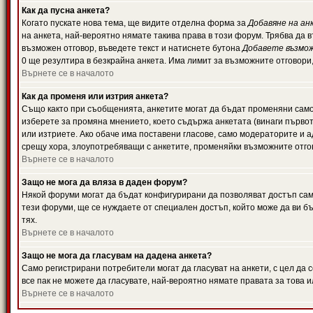
Как да пусна анкета?
Когато пускате нова тема, ще видите отделна форма за
Добавяне на ан
на анкета, най-вероятно нямате такива права в този форум. Трябва да 
възможен отговор, въведете текст и натиснете бутона
Добавете възмо
0 ще резултира в безкрайна анкета. Има лимит за възможните отговори
Върнете се в началото
Как да променя или изтрия анкета?
Също както при съобщенията, анкетите могат да бъдат променяни само 
изберете за промяна мнението, което съдържа анкетата (винаги първото
или изтриете. Ако обаче има поставени гласове, само модераторите и 
срещу хора, злоупотребяващи с анкетите, променяйки възможните отгов
Върнете се в началото
Защо не мога да вляза в даден форум?
Някой форуми могат да бъдат конфигурирани да позволяват достъп само 
тези форуми, ще се нуждаете от специален достъп, който може да ви 
тях.
Върнете се в началото
Защо не мога да гласувам на дадена анкета?
Само регистрирани потребители могат да гласуват на анкети, с цел да 
все пак не можете да гласувате, най-вероятно нямате правата за това и
Върнете се в началото