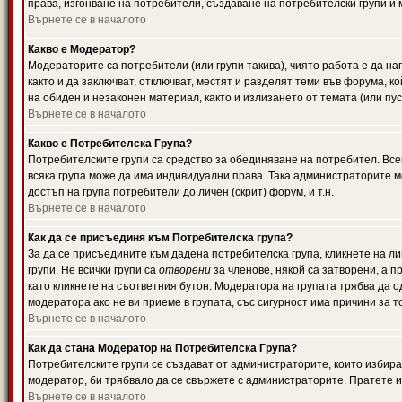
права, изгонване на потребители, създаване на потребителски групи и м
Върнете се в началото
Какво е Модератор?
Модераторите са потребители (или групи такива), чиято работа е да н
както и да заключват, отключват, местят и разделят теми във форума, к
на обиден и незаконен материал, както и излизането от темата (или пус
Върнете се в началото
Какво е Потребителска Група?
Потребителските групи са средство за обединяване на потребител. Всек
всяка група може да има индивидуални права. Така администраторите м
достъп на група потребители до личен (скрит) форум, и т.н.
Върнете се в началото
Как да се присъединя към Потребителска група?
За да се присъедините към дадена потребителска група, кликнете на л
групи. Не всички групи са
отворени
за членове, някой са затворени, а п
като кликнете на съответния бутон. Модератора на групата трябва да о
модератора ако не ви приеме в групата, със сигурност има причини за т
Върнете се в началото
Как да стана Модератор на Потребителска Група?
Потребителските групи се създават от администраторите, които избират
модератор, би трябвало да се свържете с администраторите. Пратете
Върнете се в началото