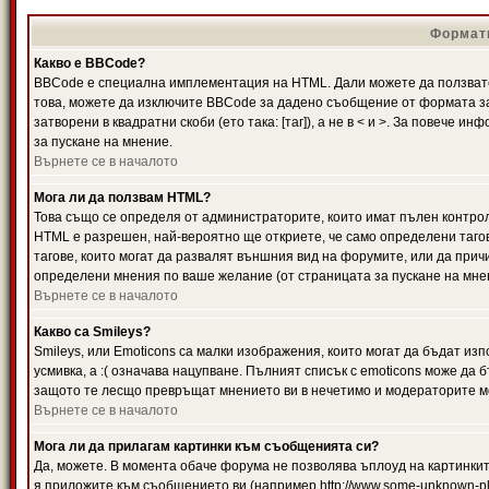
Формати
Какво е BBCode?
BBCode е специална имплементация на HTML. Дали можете да ползвате
това, можете да изключите BBCode за дадено съобщение от формата за
затворени в квадратни скоби (ето така: [таг]), а не в < и >. За повече
за пускане на мнение.
Върнете се в началото
Мога ли да ползвам HTML?
Това също се определя от администраторите, които имат пълен контро
HTML е разрешен, най-вероятно ще откриете, че само определени тагов
тагове, които могат да развалят външния вид на форумите, или да прич
определени мнения по ваше желание (от страницата за пускане на мне
Върнете се в началото
Какво са Smileys?
Smileys, или Emoticons са малки изображения, които могат да бъдат изп
усмивка, а :( означава нацупване. Пълният списък с emoticons може да б
защото те лесщо превръщат мнението ви в нечетимо и модераторите мо
Върнете се в началото
Мога ли да прилагам картинки към съобщенията си?
Да, можете. В момента обаче форума не позволява ъплоуд на картинките
я приложите към съобщението ви (например http://www.some-unknown-pla