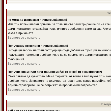
Ли
не мога да изпращам лични съобщения!
Има три потенциални причини за това: не сте регистриран и/или не ст
администраторите са забранили личните съобщения само за вас. Ако ст
каква е причината.
Върнете се в началото
Получавам нежелани лични съобщения!
В бъдещи версии на този софтуер ще бъде добавена функция за игнорира
получавате нежелани съобщения, е да се свържете с администраторите
съобщения.
Върнете се в началото
Получих спам (или друг обиден мейл) от някой от тези форуми!
Съжаляваме да чуем това. Мейл формата, от която е бил пунат този ме
съобщението. Изпратете на администратора пълно копие на мейла, кой
Администраторите ще се погрижат за проблемния потребител.
Върнете се в началото
Въпро