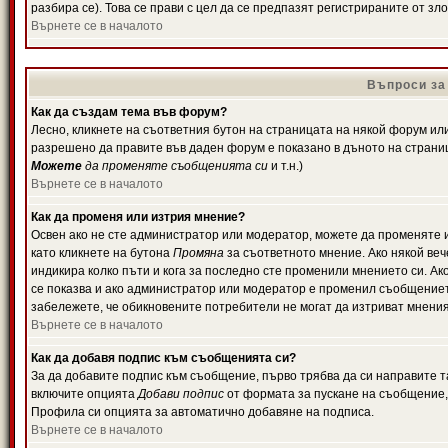
разбира се). Това се прави с цел да се предпазят регистрираните от з
Върнете се в началото
Въпроси за
Как да създам тема във форум?
Лесно, кликнете на съответния бутон на страницата на някой форум или 
разрешено да правите във даден форум е показано в дъното на страни
Можете
да променяте съобщенията си
и т.н.)
Върнете се в началото
Как да променя или изтрия мнение?
Освен ако не сте администратор или модератор, можете да променяте 
като кликнете на бутона
Промяна
за съответното мнение. Ако някой вече
индикира колко пъти и кога за последно сте променили мнението си. Ако 
се показва и ако администратор или модератор е променил съобщениет
забележете, че обикновените потребители не могат да изтриват мненият
Върнете се в началото
Как да добавя подпис към съобщенията си?
За да добавите подпис към съобщение, първо трябва да си направите т
включите опцията
Добави подпис
от формата за пускане на съобщение, 
Профила си опцията за автоматично добавяне на подписа.
Върнете се в началото