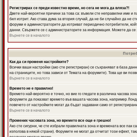
Регистрирах се преди известно време, но сега не мога да вляза?!
Двете най-вероятни причини за това са: въвели сте неправилни име и п
бил изтрит. Ако става дума за втория случай, да не би случайно да не
форуми е администраторите да изтриват периодично потребители, койт
данни. Свържете се с администраторите за информация. Можете да се р
Върнете се в началото
Потреб
Как да си променя настройките?
Всички ваши настройки (ако сте регистриран) се съхраняват в база данн
на страниците, но това зависи от Темата на форумите). Това ще ви поз
Върнете се в началото
Времето не е правилно!
Времето най-вероятно е точно, но вие го гледате в различна часова зон
форумите да показват времето във вашата часова зона, например Лондо
повечето от настройките могат да бъдат задавани само от регистрирани 
Върнете се в началото
Промених часовата зона, но времето все още е грешно!
Ако сте сигурни, че сте избрали правилната зона и времената все пак с
използва в някой страни). Форумите не могат да отчитат този ефект, та