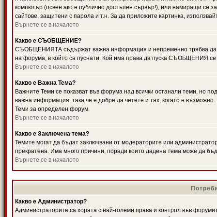
компютър (освен ако е публично достъпен сървър!), или намиращи се з
сайтове, защитени с парола и т.н. За да приложите картинка, използвай
Върнете се в началото
Какво е СЪОБЩЕНИЕ?
СЪОБЩЕНИЯТА съдържат важна информация и непременно трябва да ги
на форума, в който са пуснати. Кой има права да пуска СЪОБЩЕНИЯ се
Върнете се в началото
Какво е Важна Тема?
Важните Теми се показват във форума над всички останали теми, но 
важна информация, така че е добре да четете и тях, когато е възмож
Теми за определен форум.
Върнете се в началото
Какво е Заключена тема?
Темите могат да бъдат заключвани от модераторите или администратори
прекратена. Има много причини, поради които дадена тема може да бъ
Върнете се в началото
Потреби
Какво е Администратор?
Администраторите са хората с най-големи права и контрол във форумит