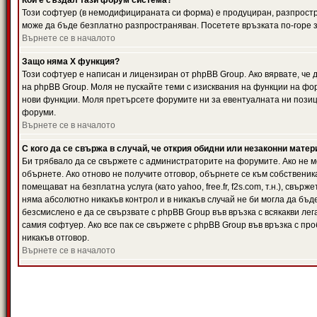
Кой е създал тази форум система?
Този софтуер (в немодифицираната си форма) е продуциран, разпрост
може да бъде безплатно разпространяван. Посетете връзката по-горе з
Върнете се в началото
Защо няма X функция?
Този софтуер е написан и лицензиран от phpBB Group. Ако вярвате, че
на phpBB Group. Моля не пускайте теми с изисквания на функции на фор
нови функции. Моля претърсете форумите ни за евентуалната ни позиц
форуми.
Върнете се в началото
С кого да се свържа в случай, че открия обидни или незаконни мате
Би трябвало да се свържете с администраторите на форумите. Ако не мо
обърнете. Ако отново не получите отговор, обърнете се към собственика
помещават на безплатна услуга (като yahoo, free.fr, f2s.com, т.н.), свъ
няма абсолютно никакъв контрол и в никакъв случай не би могла да бъд
безсмислено е да се свързвате с phpBB Group във връзка с всякакви лег
самия софтуер. Ако все пак се свържете с phpBB Group във връзка с пр
никакъв отговор.
Върнете се в началото