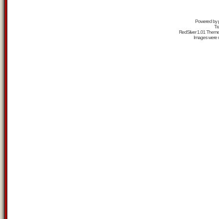
Powered by
Tr
RedSilver 1.01 Them
Images were