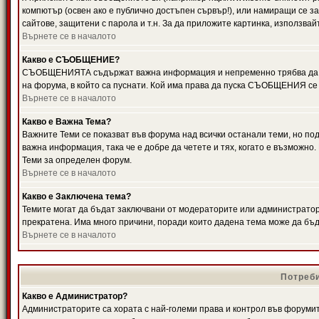
компютър (освен ако е публично достъпен сървър!), или намиращи се з
сайтове, защитени с парола и т.н. За да приложите картинка, използвай
Върнете се в началото
Какво е СЪОБЩЕНИЕ?
СЪОБЩЕНИЯТА съдържат важна информация и непременно трябва да ги
на форума, в който са пуснати. Кой има права да пуска СЪОБЩЕНИЯ се
Върнете се в началото
Какво е Важна Тема?
Важните Теми се показват във форума над всички останали теми, но 
важна информация, така че е добре да четете и тях, когато е възмож
Теми за определен форум.
Върнете се в началото
Какво е Заключена тема?
Темите могат да бъдат заключвани от модераторите или администратори
прекратена. Има много причини, поради които дадена тема може да бъ
Върнете се в началото
Потреби
Какво е Администратор?
Администраторите са хората с най-големи права и контрол във форумит