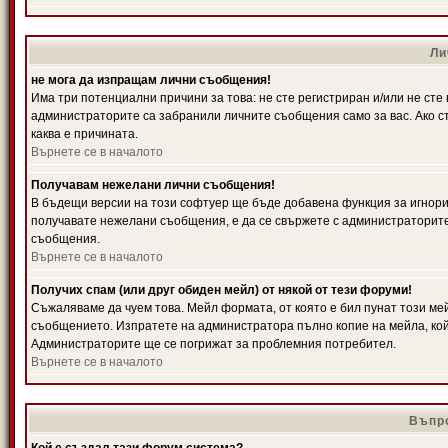
Ли
не мога да изпращам лични съобщения!
Има три потенциални причини за това: не сте регистриран и/или не ст
администраторите са забранили личните съобщения само за вас. Ако ст
каква е причината.
Върнете се в началото
Получавам нежелани лични съобщения!
В бъдещи версии на този софтуер ще бъде добавена функция за игнорира
получавате нежелани съобщения, е да се свържете с администраторите
съобщения.
Върнете се в началото
Получих спам (или друг обиден мейл) от някой от тези форуми!
Съжаляваме да чуем това. Мейл формата, от която е бил пунат този ме
съобщението. Изпратете на администратора пълно копие на мейла, кой
Администраторите ще се погрижат за проблемния потребител.
Върнете се в началото
Въпро