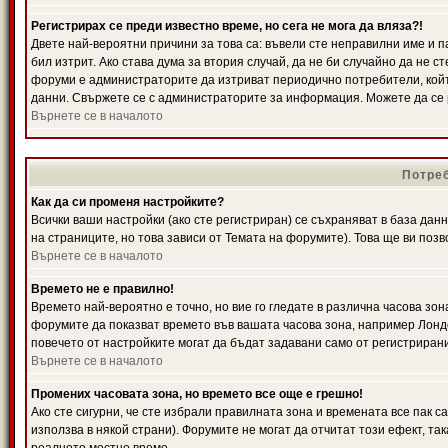
Регистрирах се преди известно време, но сега не мога да вляза?!
Двете най-вероятни причини за това са: въвели сте неправилни име и п
бил изтрит. Ако става дума за втория случай, да не би случайно да не
форуми е администраторите да изтриват периодично потребители, койт
данни. Свържете се с администраторите за информация. Можете да се р
Върнете се в началото
Потреб
Как да си променя настройките?
Всички ваши настройки (ако сте регистриран) се съхраняват в база данн
на страниците, но това зависи от Темата на форумите). Това ще ви поз
Върнете се в началото
Времето не е правилно!
Времето най-вероятно е точно, но вие го гледате в различна часова зон
форумите да показват времето във вашата часова зона, например Лондо
повечето от настройките могат да бъдат задавани само от регистрирани 
Върнете се в началото
Промених часовата зона, но времето все още е грешно!
Ако сте сигурни, че сте избрали правилната зона и времената все пак с
използва в някой страни). Форумите не могат да отчитат този ефект, та