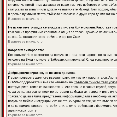
Форумът пази вашия статус
Влязъл
само за кратко, след като активност
сигурно, че никой няма да влиза от ваше име. Ако изберете опцията
Иск
статуса ви за винаги (или докато не натиснете Изход). Този подход, оба
и прочие публични места, тъй като е възможно други хора да влязат на
Върнете се в началото
Не искам името ми да се вижда в списъка Кой е онлайн. Как става то
Във вашия профил има специална опция за това:
Скриване на вашия о
за вас. За останалите потребители ще сте Скрит.
Върнете се в началото
Забравих си паролата!
Без паника! Не е възможно да получите старата си парола, но за сметка
отидете на Вход и кликнете
Забравих си паролата!
. След това просто с
Върнете се в началото
Добре, регистрирах се, но не мога да вляза!
Първо проверете дали сте въвели правилно името и паролата си. Ако те
COPPA-поддръжката и вие сте кликнали на
Съгласен съм със тези усло
инструкциите, които са ви изпратени. Ако това не е вашия случай, сигу
че да се налага всички нови регистрации да бъдат активирани или личн
трябвало да ви е била представена информация дали е необходима акти
получили мейл с инструкции. Ако не сте, сигурни ли сте, че сте въвели
е да се намали риска от потребители, злоупотребяващи с форумите. Ако
администраторите.
Върнете се в началото