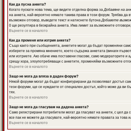
Как да пусна анкета?
Когато пускате нова тема, ще видите отделна форма за
Добавяне на ан
на анкета, най-вероятно нямате такива права в този форум. Трябва да 
възможен отговор, въведете текст и натиснете бутона
Добавете възмо
0 ще резултира в безкрайна анкета. Има лимит за възможните отговори
Върнете се в началото
Как да променя или изтрия анкета?
Също както при съобщенията, анкетите могат да бъдат променяни само 
изберете за промяна мнението, което съдържа анкетата (винаги първото
или изтриете. Ако обаче има поставени гласове, само модераторите и 
срещу хора, злоупотребяващи с анкетите, променяйки възможните отгов
Върнете се в началото
Защо не мога да вляза в даден форум?
Някой форуми могат да бъдат конфигурирани да позволяват достъп само 
тези форуми, ще се нуждаете от специален достъп, който може да ви 
тях.
Върнете се в началото
Защо не мога да гласувам на дадена анкета?
Само регистрирани потребители могат да гласуват на анкети, с цел да 
все пак не можете да гласувате, най-вероятно нямате правата за това и
Върнете се в началото