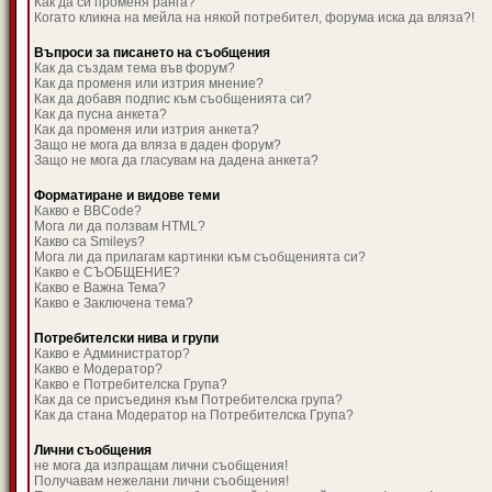
Как да си променя ранга?
Когато кликна на мейла на някой потребител, форума иска да вляза?!
Въпроси за писането на съобщения
Как да създам тема във форум?
Как да променя или изтрия мнение?
Как да добавя подпис към съобщенията си?
Как да пусна анкета?
Как да променя или изтрия анкета?
Защо не мога да вляза в даден форум?
Защо не мога да гласувам на дадена анкета?
Форматиране и видове теми
Какво е BBCode?
Мога ли да ползвам HTML?
Какво са Smileys?
Мога ли да прилагам картинки към съобщенията си?
Какво е СЪОБЩЕНИЕ?
Какво е Важна Тема?
Какво е Заключена тема?
Потребителски нива и групи
Какво е Администратор?
Какво е Модератор?
Какво е Потребителска Група?
Как да се присъединя към Потребителска група?
Как да стана Модератор на Потребителска Група?
Лични съобщения
не мога да изпращам лични съобщения!
Получавам нежелани лични съобщения!