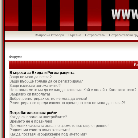
Въпроси/Отговори
Търсене
Потребители
Потребителски гр
Форуми
В
Въпроси за Входа и Регистрацията
Защо не мога да вляза?
Защо въобще трябва да се регистрирам?
Защо излизам автоматично?
Не искам името ми да се вижда в списъка Кой е онлайн. Как става това?
Забравих си паролата!
Добре, регистрирах се, но не мога да вляза!
Регистрирах се преди известно време, но сега не мога да вляза?!
Потребителски настройки
Как да си променя настройките?
Времето не е правилно!
Промених часовата зона, но времето все още е грешно!
Родния ми език го няма в списъка!
Как да поставя изображение под името ми?