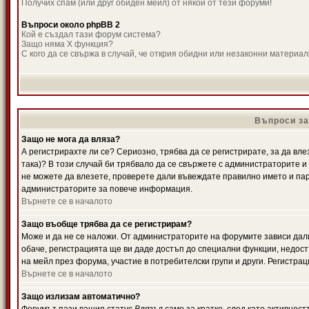
Получих спам (или друг обиден мейл) от някой от тези форуми!
Въпроси около phpBB 2
Кой е създал тази форум система?
Защо няма X функция?
С кого да се свържа в случай, че открия обидни или незаконни материа
Въпроси за
Защо не мога да вляза?
А регистрирахте ли се? Сериозно, трябва да се регистрирате, за да вле
така)? В този случай би трябвало да се свържете с администраторите и д
не можете да влезете, проверете дали въвеждате правилно името и паро
администраторите за повече информация.
Върнете се в началото
Защо въобще трябва да се регистрирам?
Може и да не се наложи. От администраторите на форумите зависи дали
обаче, регистрацията ще ви даде достъп до специални функции, недост
на мейл през форума, участие в потребителски групи и други. Регистра
Върнете се в началото
Защо излизам автоматично?