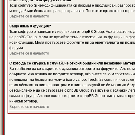
Кой е създал тази форум система?
Този софтуер (в немодифицираната си форма) е продуциран, разпрост
може да бъде безплатно разпространяван. Посетете връзката по-горе з
Върнете се в началото
Защо няма X функция?
Този софтуер е написан и лицензиран от phpBB Group. Ако вярвате, че
на phpBB Group. Моля не пускайте теми с изисквания на функции на фор
нови функции. Моля претърсете форумите ни за евентуалната ни позиц
форуми.
Върнете се в началото
С кого да се свържа в случай, че открия обидни или незаконни мате
Би трябвало да се свържете с администраторите на форумите. Ако не мо
обърнете. Ако отново не получите отговор, обърнете се към собственика
помещават на безплатна услуга (като yahoo, free.fr, f2s.com, т.н.), свъ
няма абсолютно никакъв контрол и в никакъв случай не би могла да бъд
безсмислено е да се свързвате с phpBB Group във връзка с всякакви лег
самия софтуер. Ако все пак се свържете с phpBB Group във връзка с пр
никакъв отговор.
Върнете се в началото