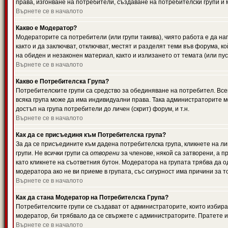
права, изгонване на потребители, създаване на потребителски групи и м
Върнете се в началото
Какво е Модератор?
Модераторите са потребители (или групи такива), чиято работа е да н
както и да заключват, отключват, местят и разделят теми във форума, к
на обиден и незаконен материал, както и излизането от темата (или пус
Върнете се в началото
Какво е Потребителска Група?
Потребителските групи са средство за обединяване на потребител. Всек
всяка група може да има индивидуални права. Така администраторите м
достъп на група потребители до личен (скрит) форум, и т.н.
Върнете се в началото
Как да се присъединя към Потребителска група?
За да се присъедините към дадена потребителска група, кликнете на л
групи. Не всички групи са
отворени
за членове, някой са затворени, а п
като кликнете на съответния бутон. Модератора на групата трябва да о
модератора ако не ви приеме в групата, със сигурност има причини за т
Върнете се в началото
Как да стана Модератор на Потребителска Група?
Потребителските групи се създават от администраторите, които избират
модератор, би трябвало да се свържете с администраторите. Пратете
Върнете се в началото