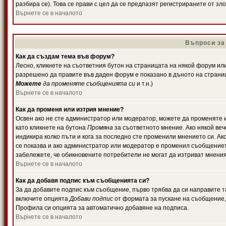
разбира се). Това се прави с цел да се предпазят регистрираните от з
Върнете се в началото
Въпроси за
Как да създам тема във форум?
Лесно, кликнете на съответния бутон на страницата на някой форум или 
разрешено да правите във даден форум е показано в дъното на страни
Можете
да променяте съобщенията си
и т.н.)
Върнете се в началото
Как да променя или изтрия мнение?
Освен ако не сте администратор или модератор, можете да променяте 
като кликнете на бутона
Промяна
за съответното мнение. Ако някой вече
индикира колко пъти и кога за последно сте променили мнението си. Ако 
се показва и ако администратор или модератор е променил съобщениет
забележете, че обикновените потребители не могат да изтриват мненият
Върнете се в началото
Как да добавя подпис към съобщенията си?
За да добавите подпис към съобщение, първо трябва да си направите т
включите опцията
Добави подпис
от формата за пускане на съобщение, 
Профила си опцията за автоматично добавяне на подписа.
Върнете се в началото