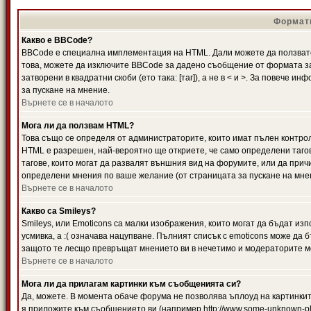
Формати
Какво е BBCode?
BBCode е специална имплементация на HTML. Дали можете да ползвате
това, можете да изключите BBCode за дадено съобщение от формата за
затворени в квадратни скоби (ето така: [таг]), а не в < и >. За повече
за пускане на мнение.
Върнете се в началото
Мога ли да ползвам HTML?
Това също се определя от администраторите, които имат пълен контро
HTML е разрешен, най-вероятно ще откриете, че само определени тагов
тагове, които могат да развалят външния вид на форумите, или да прич
определени мнения по ваше желание (от страницата за пускане на мне
Върнете се в началото
Какво са Smileys?
Smileys, или Emoticons са малки изображения, които могат да бъдат изп
усмивка, а :( означава нацупване. Пълният списък с emoticons може да б
защото те лесщо превръщат мнението ви в нечетимо и модераторите мо
Върнете се в началото
Мога ли да прилагам картинки към съобщенията си?
Да, можете. В момента обаче форума не позволява ъплоуд на картинките
я приложите към съобщението ви (например http://www.some-unknown-pla