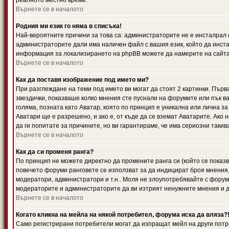
реалното местно време.
Върнете се в началото
Родния ми език го няма в списъка!
Най-вероятните причини за това са: администраторите не е инсталрал 
администраторите дали има наличен файл с вашия език, който да инста
информация за локализирането на phpBB можете да намерите на сайта 
Върнете се в началото
Как да поставя изображение под името ми?
При разглеждане на теми под името ви могат да стоят 2 картинки. Първ
звездички, показваше колко мнения сте пуснали на форумите или пък ва
голяма, позната като Аватар, която по принцип е уникална или лична 
Аватари ще е разрешено, и ако е, от къде да се вземат Аватарите. Ако
да ги попитате за причините, но ви гарантираме, че има сериозни такив
Върнете се в началото
Как да си променя ранга?
По принцип не можете директно да промените ранга си (който се показва
повечето форуми ранговете се използват за да индицират броя мнения,
модератори, администратори и т.н.. Моля не злоупотребявайте с форуми
модераторите и администраторите да ви изтрият ненужните мнения и да 
Върнете се в началото
Когато кликна на мейла на някой потребител, форума иска да вляза?
Само регистрирани потребители могат да изпращат мейл на други потр