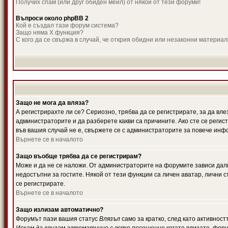
Получих спам (или друг обиден мейл) от някой от тези форуми!
Въпроси около phpBB 2
Кой е създал тази форум система?
Защо няма X функция?
С кого да се свържа в случай, че открия обидни или незаконни материа
Защо не мога да вляза?
А регистрирахте ли се? Сериозно, трябва да се регистрирате, за да вле
администраторите и да разберете какви са причините. Ако сте се регис
във вашия случай не е, свържете се с администраторите за повече инф
Върнете се в началото
Защо въобще трябва да се регистрирам?
Може и да не се наложи. От администраторите на форумите зависи дали
недостъпни за гостите. Някой от тези функции са личен аватар, лични
се регистрирате.
Върнете се в началото
Защо излизам автоматично?
Форумът пази вашия статус
Влязъл
само за кратко, след като активност