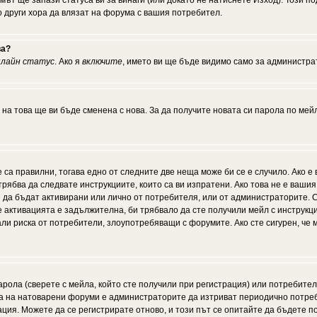
мът ще запази статуса ви за винаги (или докато не натиснете Изход). Този по
о други хора да влязат на форума с вашия потребител.
ва?
нлайн статус
. Ако я
включите
, името ви ще бъде видимо само за администрат
 на това ще ви бъде сменена с нова. За да получите новата си парола по мей
 са правилни, тогава едно от следните две неща може би се е случило. Ако 
рябва да следвате инструкциите, които са ви изпратени. Ако това не е ваши
ии да бъдат активирани или лично от потребителя, или от администраторите. С
активацията е задължителна, би трябвало да сте получили мейл с инструкции.
али риска от потребители, злоупотребяващи с форумите. Ако сте сигурен, че
рола (сверете с мейла, който сте получили при регистрация) или потребителят
а на натоварени форуми е администраторите да изтриват периодично потреби
ия. Можете да се регистрирате отново, и този път се опитайте да бъдете по