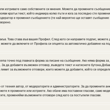
или изтривате само собствените си мнения. Можете да промените съобщение
появи кратък текст, който индикира колко пъти и кога за последно сте промен
и модератор е променил съобщението (те най-вероятно ще оставят съобщение 
оворено.
акъв. Това става във вашия Профил. След като си направите подпис, можете
, можете да включите от Профила си опцията за автоматично добавяне на по
кета
точно под главната форма за писане на съобщение. Ако няма форма за д
. За да добавите възможен отговор, въведете текст и натиснете бутона
Добав
а лимит за възможните отговори, които можете да добавите, който се опреде
от техния автор, от модераторите и администраторите. За да промените анк
можете я промените или изтриете. Ако обаче има поставени гласове, само мо
тите, променяйки възможните отговори след като са постъпили гласове.