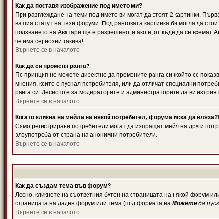
Как да поставя изображение под името ми?
При разглеждане на теми под името ви могат да стоят 2 картинки. Първ
вашия статут на тези форуми. Под ранговата картинка би могла да стои
ползването на Аватари ще е разрешено, и ако е, от къде да се вземат 
че има сериозни такива!
Върнете се в началото
Как да си променя ранга?
По принцип не можете директно да промените ранга си (който се показв
мнения, които е пуснал потребителя, или да отличат специални потреб
ранга си. Лесното е за модераторите и администраторите да ви изтрият
Върнете се в началото
Когато кликна на мейла на някой потребител, форума иска да вляза?
Само регистрирани потребители могат да изпращат мейл на други потре
злоупотреба от страна на анонимни потребители.
Върнете се в началото
Как да създам тема във форум?
Лесно, кликнете на съответния бутон на страницата на някой форум или
страницата на даден форум или тема (под формата на
Можете
да пус
Върнете се в началото