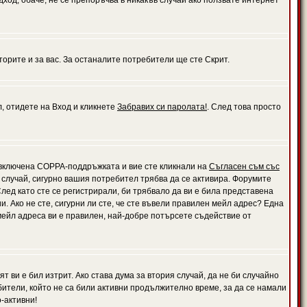
дход, обаче, не се препоръчва в никакъв случай ако ползвате интернет
орите и за вас. За останалите потребители ще сте Скрит.
л, отидете на Вход и кликнете
Забравих си паролата!
. След това просто
е включена COPPA-поддръжката и вие сте кликнали на
Съгласен съм със
я случай, сигурно вашия потребител трябва да се активира. Форумите
лед като сте се регистрирали, би трябвало да ви е била представена
 Ако не сте, сигурни ли сте, че сте въвели правилен мейл адрес? Една
 мейл адреса ви е правилен, най-добре потърсете съдействие от
 ви е бил изтрит. Ако става дума за втория случай, да не би случайно
тели, който не са били активни продължително време, за да се намали
-активни!