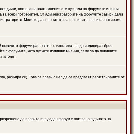
 звездички, показваше колко мнения сте пуснали на форумите или пък
чна за всеки потребител. От администраторите на форумите зависи дали
нистраторите. Можете да ги попитате за причините, но ви гарантираме,
 В повечето форуми ранговете се използват за да индицират броя
йте с форумите, като пускате излишни мнения, само за да повишите
и изгонят.
, разбира се). Това се прави с цел да се предпазят регистрираните от
е разрешено да правите във даден форум е показано в дъното на