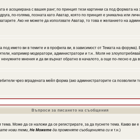
ата е асоциирана с вашия ранг; по принцип тези картинки са под формата на
 друга, по-голяма, позната като Аватар, която по принцип е уникална или ли
Аватарите. Ако не можете да използвате Аватар, то това е желанието на адми
а под името ви в темите и в профила ви, в зависимост от Темата на форума).
ители, например модератори, администратори и т.н.. Моля не злоупотребява
 ненужните мнения и да ви върнат обратно в началото, а още по-лесно е да в
!
бители чрез вградената мейл форма (ако администраторите са позволили това
Въпроси за писането на съобщения
 тема. Може да се наложи да се регистрирате, за да пуснете тема. Какво ви 
кате нови теми,
Не Можете
да променяте съобщенията си
и т.н.)