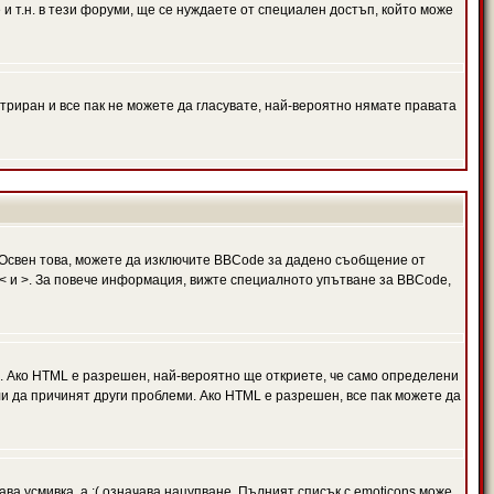
и т.н. в тези форуми, ще се нуждаете от специален достъп, който може
триран и все пак не можете да гласувате, най-вероятно нямате правата
Освен това, можете да изключите BBCode за дадено съобщение от
 в < и >. За повече информация, вижте специалното упътване за BBCode,
. Ако HTML е разрешен, най-вероятно ще откриете, че само определени
и да причинят други проблеми. Ако HTML е разрешен, все пак можете да
ава усмивка, а :( означава нацупване. Пълният списък с emoticons може