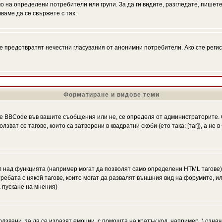
на определени потребители или групи. За да ги видите, разгледате, пишете 
аме да се свържете с тях.
се предотвратят нечестни гласувания от анонимни потребители. Ако сте регис
Форматиране и видове теми
 BBCode във вашите съобщения или не, се определя от администраторите. 
ат се тагове, които са затворени в квадратни скоби (ето така: [таг]), а не
л над функцията (например могат да позволят само определени HTML тагове)
ебата с някой тагове, които могат да развалят външния вид на форумите, ил
 пускане на мнения)
олзвани, за да се изразят емоции, с помощта на кратък код, например :) означ