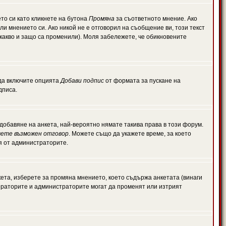
то си като кликнете на бутона
Промяна
за съответното мнение. Ако
или мнението си. Ако никой не е отговорил на съобщение ви, този текст
какво и защо са променили). Моля забележете, че обикновените
 да включите опцията
Добави подпис
от формата за пускане на
дписа.
обавяне на анкета, най-вероятно нямате такива права в този форум.
ете възможен отговор
. Можете също да укажете време, за което
ля от администраторите.
ета, изберете за промяна мнението, което съдържа анкетата (винаги
дераторите и администраторите могат да променят или изтрият