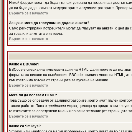
Някой форуми могат да бъдат конфигурирани да позволяват достъп само 
да ви бъде даден само от модераторите и администраторите. Препоръчв
Върнете се в началото
Защо не мога да гласувам на дадена анкета?
Само регистрирани потребители могат да гласуват на анкети, с цел да 
за това или анкетата е изтекла.
Върнете се в началото
Какво е BBCode?
BBCode е специална имплементация на HTML. Дали можете да ползвате
формата за писане на съобщения. BBCode прилича много на HTML, използв
към което има връзка от страницата за пускане на мнение.
Върнете се в началото
Мога ли да ползвам HTML?
Това също се определя от администраторите, които имат пълен контро
тагове работят. Това е
предпазна
мярка, целяща да предотвари злоупотр
го изключите за определени мнения по ваше желание (от страницата за
Върнете се в началото
Какво са Smileys?
Smileys, или Emoticons са малки изображения, които могат да бъдат изп