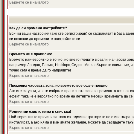
Върнете се в началото
Как да си променя настройките?
Всички ваши настройки (ако сте регистриран) се съхраняват в база данн
ви позволи да промените настройките си.
Върнете се в началото
Времето не е правилно!
Времето най-вероятно е точно, но вие го гледате в различна часова зон
например Лондон, Париж, Ню Йорк, Сидни. Моля обърнете внимание, че ч
точно сега е време да го направите!
Върнете се в началото
Промених часовата зона, но времето все още е грешно!
Ако сте сигурни, че сте избрали правилната зона и времената все пак с
ефект, така че е вероятно по време на летните месеци времената да се 
Върнете се в началото
Родния ми език го няма в списъка!
Най-вероятните причини за това са: администраторите не е инсталрал 
инсталират, а ако няма и вие имате желание, можете да създадете так
Върнете се в началото