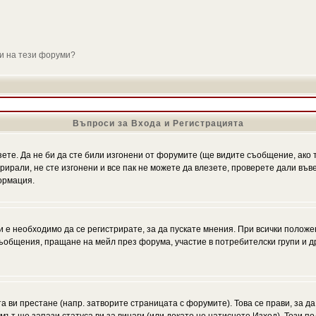
ли на тези форуми?
Въпроси за Входа и Регистрацията
зете. Да не би да сте били изгонени от форумите (ще видите съобщение, ако т
трирали, не сте изгонени и все пак не можете да влезете, проверете дали въ
ормация.
 е необходимо да се регистрирате, за да пускате мнения. При всички положе
 съобщения, пращане на мейл през форума, участие в потребителски групи и д
та ви престане (напр. затворите страницата с форумите). Това се прави, за да