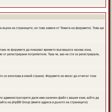
а върха на страниците, но това зависи от Темата на форумите). Това ще
 така че форумите да показват времето във вашата часова зона,
 от регистрирани потребители. Така че, ако не сте се регистрирали,
то се използва в някой страни). Форумите не могат да отчитат този
те администраторите дали има наличен файл с вашия език, който да
айта на phpBB Group (вижте адреса в дъното на страниците)