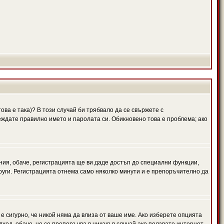
ова е така)? В този случай би трябвало да се свържете с
веждате правилно името и паролата си. Обикновено това е проблема; ако
ния, обаче, регистрацията ще ви даде достъп до специални функции,
руги. Регистрацията отнема само няколко минути и е препоръчително да
 е сигурно, че никой няма да влиза от ваше име. Ако изберете опцията