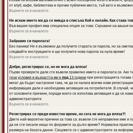
Искам да влизам автоматично с всяко посещение
когато влизате, фору
от клуб, кафе, библиотека и прочие публични места, тъй като е възможн
Върнете се в началото
Не искам името ми да се вижда в списъка Кой е онлайн. Как става то
Във вашия профил има специална опция за това:
Скриване на вашия о
Върнете се в началото
Забравих си паролата!
Без паника! Не е възможно да получите старата си парола, но за сметка
следвайте инструкциите и ще получите нова парола за нула време!
Върнете се в началото
Добре, регистрирах се, но не мога да вляза!
Първо проверете дали сте въвели правилно името и паролата си. Ако те
тези условия и възрастта ми е
под
13 години
при регистрацията тогава т
могат да бъдат настроени така, че да се налага всички нови регистрац
информация дали е необходима активация на потребителя. В случай, че 
от основните причини, поради които се използва активация е да се нам
администраторите.
Върнете се в началото
Регистрирах се преди известно време, но сега не мога да вляза?!
Двете най-вероятни причини за това са: въвели сте неправилни име и па
да не сте писали нищо по форумите за дълго време? Нормална практик
размера на базата данни. Свържете се с администраторите за информац