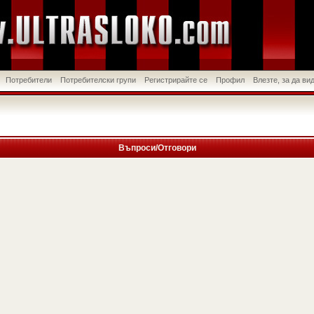
Потребители
Потребителски групи
Регистрирайте се
Профил
Влезте, за да в
Въпроси/Отговори