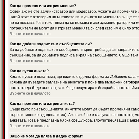
Как да променя или изтрия мнение?
Освен ако не сте администратор или модератор, можете да променяте 
някой вече е отговорил на мнението ви, в дъното на мнението ви ще се 
не ви показва. Този текст няма да се показва и ако администратор ил
потребители не могат да изтриват мненията си след като им е било отг
Върнете се в началото
Как да добавя подпис към съобщенията си?
За да добавите подпис към съобщение, първо трябва да си направите т
съобщение, за да добавите подписа в края на съобщението. Също така
Върнете се в началото
Как да пусна анкета?
Когато пускате нова тема, ще видите отделна форма за
Добавяне на ан
Трябва да въведете заглавие на анкетата и поне два възможни отговора
анкетата да бъде активна, като 0 ще резултира в безкрайна анкета. Им
Върнете се в началото
Как да променя или изтрия анкета?
Също както при съобщенията, анкетите могат да бъдат променяни само 
първото мнение в дадена тема). Ако никой не е гласувал на анкетата, 
анкетата. Това е предпазна мярка срещу хора, злоупотребяващи с анке
Върнете се в началото
Защо не мога да вляза в даден форум?