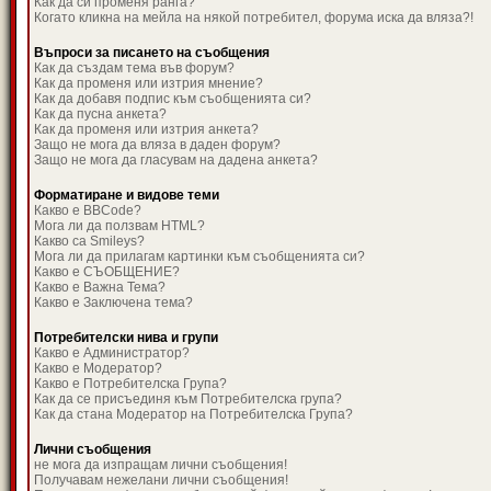
Как да си променя ранга?
Когато кликна на мейла на някой потребител, форума иска да вляза?!
Въпроси за писането на съобщения
Как да създам тема във форум?
Как да променя или изтрия мнение?
Как да добавя подпис към съобщенията си?
Как да пусна анкета?
Как да променя или изтрия анкета?
Защо не мога да вляза в даден форум?
Защо не мога да гласувам на дадена анкета?
Форматиране и видове теми
Какво е BBCode?
Мога ли да ползвам HTML?
Какво са Smileys?
Мога ли да прилагам картинки към съобщенията си?
Какво е СЪОБЩЕНИЕ?
Какво е Важна Тема?
Какво е Заключена тема?
Потребителски нива и групи
Какво е Администратор?
Какво е Модератор?
Какво е Потребителска Група?
Как да се присъединя към Потребителска група?
Как да стана Модератор на Потребителска Група?
Лични съобщения
не мога да изпращам лични съобщения!
Получавам нежелани лични съобщения!