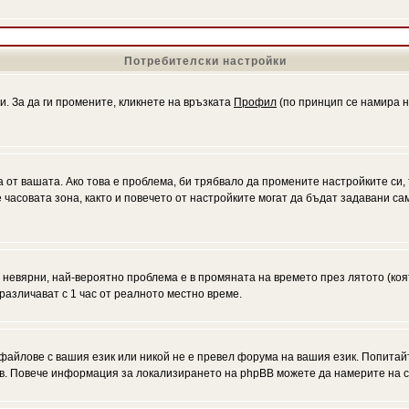
Потребителски настройки
и. За да ги промените, кликнете на връзката
Профил
(по принцип се намира н
а от вашата. Ако това е проблема, би трябвало да промените настройките си,
асовата зона, както и повечето от настройките могат да бъдат задавани само
а невярни, най-вероятно проблема е в промяната на времето през лятото (коя
различават с 1 час от реалното местно време.
файлове с вашия език или никой не е превел форума на вашия език. Попитай
ъв. Повече информация за локализирането на phpBB можете да намерите на с