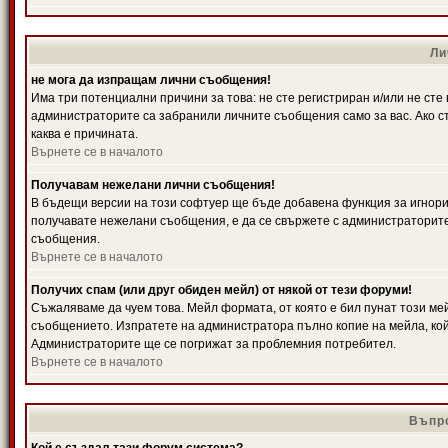
Ли
не мога да изпращам лични съобщения!
Има три потенциални причини за това: не сте регистриран и/или не ст
администраторите са забранили личните съобщения само за вас. Ако ст
каква е причината.
Върнете се в началото
Получавам нежелани лични съобщения!
В бъдещи версии на този софтуер ще бъде добавена функция за игнорира
получавате нежелани съобщения, е да се свържете с администраторите
съобщения.
Върнете се в началото
Получих спам (или друг обиден мейл) от някой от тези форуми!
Съжаляваме да чуем това. Мейл формата, от която е бил пунат този ме
съобщението. Изпратете на администратора пълно копие на мейла, кой
Администраторите ще се погрижат за проблемния потребител.
Върнете се в началото
Въпро