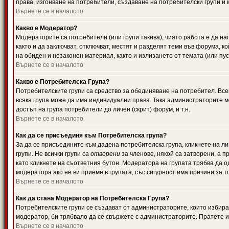
права, изгонване на потребители, създаване на потребителски групи и м
Върнете се в началото
Какво е Модератор?
Модераторите са потребители (или групи такива), чиято работа е да н
както и да заключват, отключват, местят и разделят теми във форума, к
на обиден и незаконен материал, както и излизането от темата (или пус
Върнете се в началото
Какво е Потребителска Група?
Потребителските групи са средство за обединяване на потребител. Всек
всяка група може да има индивидуални права. Така администраторите м
достъп на група потребители до личен (скрит) форум, и т.н.
Върнете се в началото
Как да се присъединя към Потребителска група?
За да се присъедините към дадена потребителска група, кликнете на л
групи. Не всички групи са
отворени
за членове, някой са затворени, а п
като кликнете на съответния бутон. Модератора на групата трябва да о
модератора ако не ви приеме в групата, със сигурност има причини за т
Върнете се в началото
Как да стана Модератор на Потребителска Група?
Потребителските групи се създават от администраторите, които избират
модератор, би трябвало да се свържете с администраторите. Пратете
Върнете се в началото