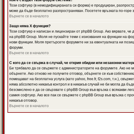
Кой е създал тази форум система?
Този софтуер (в немодифицираната си форма) е продуциран, разпрост
може да бъде безплатно разпространяван. Посетете връзката по-горе з
Върнете се в началото
Защо няма X функция?
Този софтуер е написан и лицензиран от phpBB Group. Ако вярвате, че
на phpBB Group. Моля не пускайте теми с изисквания на функции на фор
нови функции. Моля претърсете форумите ни за евентуалната ни позиц
форуми.
Върнете се в началото
С кого да се свържа в случай, че открия обидни или незаконни мате
Би трябвало да се свържете с администраторите на форумите. Ако не мо
обърнете. Ако отново не получите отговор, обърнете се към собственика
помещават на безплатна услуга (като yahoo, free.fr, f2s.com, т.н.), свъ
няма абсолютно никакъв контрол и в никакъв случай не би могла да бъд
безсмислено е да се свързвате с phpBB Group във връзка с всякакви лег
самия софтуер. Ако все пак се свържете с phpBB Group във връзка с пр
никакъв отговор.
Върнете се в началото