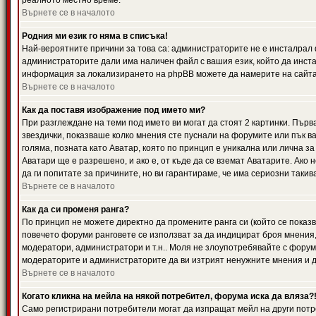
реалното местно време.
Върнете се в началото
Родния ми език го няма в списъка!
Най-вероятните причини за това са: администраторите не е инсталрал 
администраторите дали има наличен файл с вашия език, който да инста
информация за локализирането на phpBB можете да намерите на сайта 
Върнете се в началото
Как да поставя изображение под името ми?
При разглеждане на теми под името ви могат да стоят 2 картинки. Първ
звездички, показваше колко мнения сте пуснали на форумите или пък ва
голяма, позната като Аватар, която по принцип е уникална или лична 
Аватари ще е разрешено, и ако е, от къде да се вземат Аватарите. Ако
да ги попитате за причините, но ви гарантираме, че има сериозни такив
Върнете се в началото
Как да си променя ранга?
По принцип не можете директно да промените ранга си (който се показва
повечето форуми ранговете се използват за да индицират броя мнения,
модератори, администратори и т.н.. Моля не злоупотребявайте с форуми
модераторите и администраторите да ви изтрият ненужните мнения и да 
Върнете се в началото
Когато кликна на мейла на някой потребител, форума иска да вляза?
Само регистрирани потребители могат да изпращат мейл на други потр