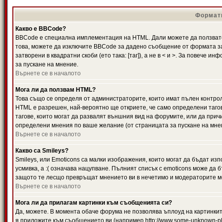
Формати
Какво е BBCode?
BBCode е специална имплементация на HTML. Дали можете да ползвате
това, можете да изключите BBCode за дадено съобщение от формата за
затворени в квадратни скоби (ето така: [таг]), а не в < и >. За повече
за пускане на мнение.
Върнете се в началото
Мога ли да ползвам HTML?
Това също се определя от администраторите, които имат пълен контро
HTML е разрешен, най-вероятно ще откриете, че само определени тагов
тагове, които могат да развалят външния вид на форумите, или да прич
определени мнения по ваше желание (от страницата за пускане на мне
Върнете се в началото
Какво са Smileys?
Smileys, или Emoticons са малки изображения, които могат да бъдат изп
усмивка, а :( означава нацупване. Пълният списък с emoticons може да б
защото те лесщо превръщат мнението ви в нечетимо и модераторите мо
Върнете се в началото
Мога ли да прилагам картинки към съобщенията си?
Да, можете. В момента обаче форума не позволява ъплоуд на картинките
я приложите към съобщението ви (например http://www.some-unknown-pla