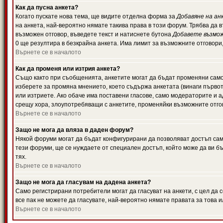
Как да пусна анкета?
Когато пускате нова тема, ще видите отделна форма за
Добавяне на ан
на анкета, най-вероятно нямате такива права в този форум. Трябва да 
възможен отговор, въведете текст и натиснете бутона
Добавете възмо
0 ще резултира в безкрайна анкета. Има лимит за възможните отговори
Върнете се в началото
Как да променя или изтрия анкета?
Също както при съобщенията, анкетите могат да бъдат променяни само 
изберете за промяна мнението, което съдържа анкетата (винаги първото
или изтриете. Ако обаче има поставени гласове, само модераторите и 
срещу хора, злоупотребяващи с анкетите, променяйки възможните отгов
Върнете се в началото
Защо не мога да вляза в даден форум?
Някой форуми могат да бъдат конфигурирани да позволяват достъп само 
тези форуми, ще се нуждаете от специален достъп, който може да ви 
тях.
Върнете се в началото
Защо не мога да гласувам на дадена анкета?
Само регистрирани потребители могат да гласуват на анкети, с цел да 
все пак не можете да гласувате, най-вероятно нямате правата за това и
Върнете се в началото