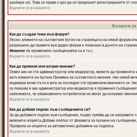
разбира се). Това се прави с цел да се предпазят регистрираните от з
Върнете се в началото
Въпроси за
Как да създам тема във форум?
Лесно, кликнете на съответния бутон на страницата на някой форум или 
разрешено да правите във даден форум е показано в дъното на страни
Можете
да променяте съобщенията си
и т.н.)
Върнете се в началото
Как да променя или изтрия мнение?
Освен ако не сте администратор или модератор, можете да променяте 
като кликнете на бутона
Промяна
за съответното мнение. Ако някой вече
индикира колко пъти и кога за последно сте променили мнението си. Ако 
се показва и ако администратор или модератор е променил съобщениет
забележете, че обикновените потребители не могат да изтриват мненият
Върнете се в началото
Как да добавя подпис към съобщенията си?
За да добавите подпис към съобщение, първо трябва да си направите т
включите опцията
Добави подпис
от формата за пускане на съобщение, 
Профила си опцията за автоматично добавяне на подписа.
Върнете се в началото