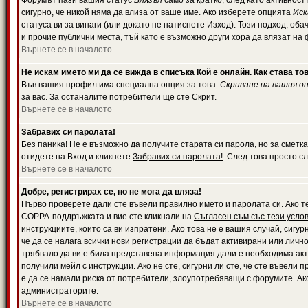
Форумът пази вашия статус
Влязъл
само за кратко, след като активност
сигурно, че никой няма да влиза от ваше име. Ако изберете опцията
Иск
статуса ви за винаги (или докато не натиснете Изход). Този подход, оба
и прочие публични места, тъй като е възможно други хора да влязат на
Върнете се в началото
Не искам името ми да се вижда в списъка Кой е онлайн. Как става то
Във вашия профил има специална опция за това:
Скриване на вашия о
за вас. За останалите потребители ще сте Скрит.
Върнете се в началото
Забравих си паролата!
Без паника! Не е възможно да получите старата си парола, но за сметка
отидете на Вход и кликнете
Забравих си паролата!
. След това просто с
Върнете се в началото
Добре, регистрирах се, но не мога да вляза!
Първо проверете дали сте въвели правилно името и паролата си. Ако те
COPPA-поддръжката и вие сте кликнали на
Съгласен съм със тези усло
инструкциите, които са ви изпратени. Ако това не е вашия случай, сигу
че да се налага всички нови регистрации да бъдат активирани или личн
трябвало да ви е била представена информация дали е необходима акти
получили мейл с инструкции. Ако не сте, сигурни ли сте, че сте въвели
е да се намали риска от потребители, злоупотребяващи с форумите. Ако
администраторите.
Върнете се в началото