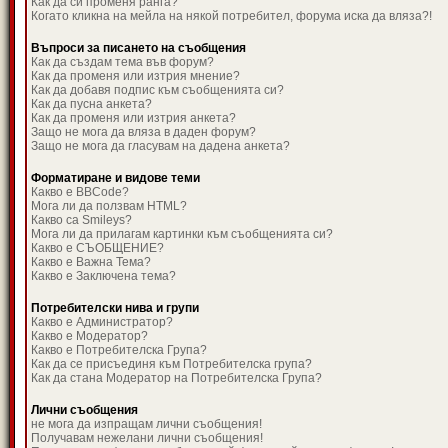
Как да си променя ранга?
Когато кликна на мейла на някой потребител, форума иска да вляза?!
Въпроси за писането на съобщения
Как да създам тема във форум?
Как да променя или изтрия мнение?
Как да добавя подпис към съобщенията си?
Как да пусна анкета?
Как да променя или изтрия анкета?
Защо не мога да вляза в даден форум?
Защо не мога да гласувам на дадена анкета?
Форматиране и видове теми
Какво е BBCode?
Мога ли да ползвам HTML?
Какво са Smileys?
Мога ли да прилагам картинки към съобщенията си?
Какво е СЪОБЩЕНИЕ?
Какво е Важна Тема?
Какво е Заключена тема?
Потребителски нива и групи
Какво е Администратор?
Какво е Модератор?
Какво е Потребителска Група?
Как да се присъединя към Потребителска група?
Как да стана Модератор на Потребителска Група?
Лични съобщения
не мога да изпращам лични съобщения!
Получавам нежелани лични съобщения!