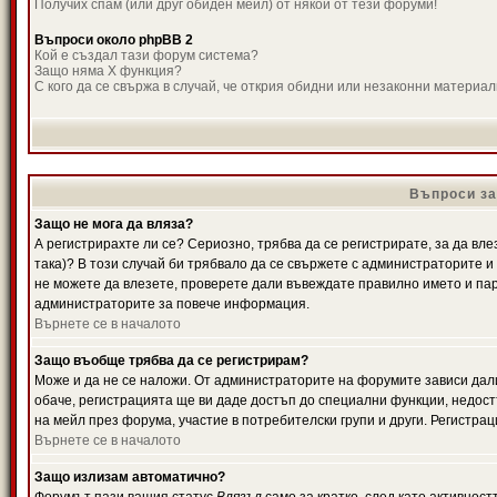
Получих спам (или друг обиден мейл) от някой от тези форуми!
Въпроси около phpBB 2
Кой е създал тази форум система?
Защо няма X функция?
С кого да се свържа в случай, че открия обидни или незаконни материа
Въпроси за
Защо не мога да вляза?
А регистрирахте ли се? Сериозно, трябва да се регистрирате, за да вле
така)? В този случай би трябвало да се свържете с администраторите и д
не можете да влезете, проверете дали въвеждате правилно името и паро
администраторите за повече информация.
Върнете се в началото
Защо въобще трябва да се регистрирам?
Може и да не се наложи. От администраторите на форумите зависи дали
обаче, регистрацията ще ви даде достъп до специални функции, недост
на мейл през форума, участие в потребителски групи и други. Регистра
Върнете се в началото
Защо излизам автоматично?