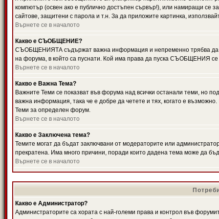
компютър (освен ако е публично достъпен сървър!), или намиращи се з
сайтове, защитени с парола и т.н. За да приложите картинка, използвай
Върнете се в началото
Какво е СЪОБЩЕНИЕ?
СЪОБЩЕНИЯТА съдържат важна информация и непременно трябва да ги
на форума, в който са пуснати. Кой има права да пуска СЪОБЩЕНИЯ се
Върнете се в началото
Какво е Важна Тема?
Важните Теми се показват във форума над всички останали теми, но 
важна информация, така че е добре да четете и тях, когато е възмож
Теми за определен форум.
Върнете се в началото
Какво е Заключена тема?
Темите могат да бъдат заключвани от модераторите или администратори
прекратена. Има много причини, поради които дадена тема може да бъ
Върнете се в началото
Потреби
Какво е Администратор?
Администраторите са хората с най-големи права и контрол във форумит