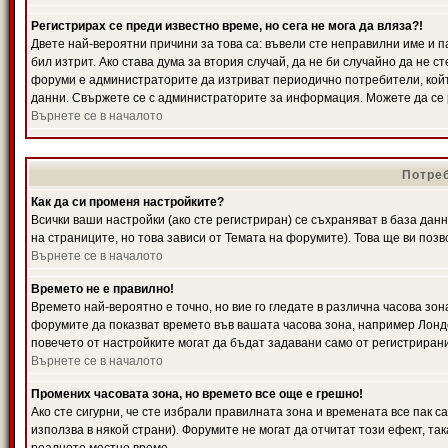
Регистрирах се преди известно време, но сега не мога да вляза?!
Двете най-вероятни причини за това са: въвели сте неправилни име и п
бил изтрит. Ако става дума за втория случай, да не би случайно да не
форуми е администраторите да изтриват периодично потребители, койт
данни. Свържете се с администраторите за информация. Можете да се р
Върнете се в началото
Потреб
Как да си променя настройките?
Всички ваши настройки (ако сте регистриран) се съхраняват в база данн
на страниците, но това зависи от Темата на форумите). Това ще ви поз
Върнете се в началото
Времето не е правилно!
Времето най-вероятно е точно, но вие го гледате в различна часова зон
форумите да показват времето във вашата часова зона, например Лондо
повечето от настройките могат да бъдат задавани само от регистрирани 
Върнете се в началото
Промених часовата зона, но времето все още е грешно!
Ако сте сигурни, че сте избрали правилната зона и времената все пак с
използва в някой страни). Форумите не могат да отчитат този ефект, та