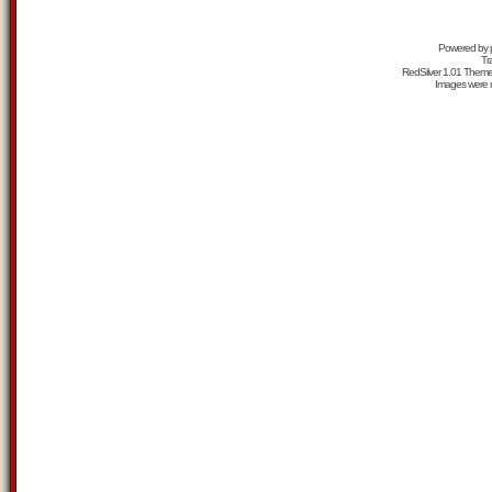
Powered by
Tr
RedSilver 1.01 Them
Images were