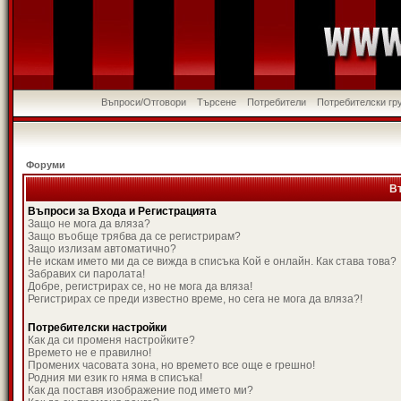
Въпроси/Отговори
Търсене
Потребители
Потребителски гр
Форуми
В
Въпроси за Входа и Регистрацията
Защо не мога да вляза?
Защо въобще трябва да се регистрирам?
Защо излизам автоматично?
Не искам името ми да се вижда в списъка Кой е онлайн. Как става това?
Забравих си паролата!
Добре, регистрирах се, но не мога да вляза!
Регистрирах се преди известно време, но сега не мога да вляза?!
Потребителски настройки
Как да си променя настройките?
Времето не е правилно!
Промених часовата зона, но времето все още е грешно!
Родния ми език го няма в списъка!
Как да поставя изображение под името ми?