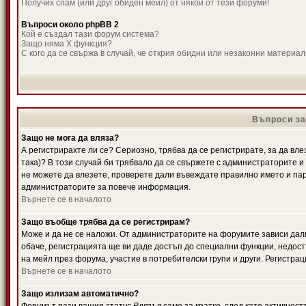
Получих спам (или друг обиден мейл) от някой от тези форуми!
Въпроси около phpBB 2
Кой е създал тази форум система?
Защо няма X функция?
С кого да се свържа в случай, че открия обидни или незаконни материа
Въпроси за
Защо не мога да вляза?
А регистрирахте ли се? Сериозно, трябва да се регистрирате, за да вле
така)? В този случай би трябвало да се свържете с администраторите и д
не можете да влезете, проверете дали въвеждате правилно името и паро
администраторите за повече информация.
Върнете се в началото
Защо въобще трябва да се регистрирам?
Може и да не се наложи. От администраторите на форумите зависи дали
обаче, регистрацията ще ви даде достъп до специални функции, недост
на мейл през форума, участие в потребителски групи и други. Регистра
Върнете се в началото
Защо излизам автоматично?