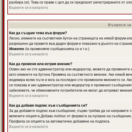
разбира се). Това се прави с цел да се предпазят регистрираните от з
Върнете се в началото
Въпроси за
Как да създам тема във форум?
Лесно, кликнете на съответния бутон на страницата на някой форум или 
разрешено да правите във даден форум е показано в дъното на страни
Можете
да променяте съобщенията си
и т.н.)
Върнете се в началото
Как да променя или изтрия мнение?
Освен ако не сте администратор или модератор, можете да променяте 
като кликнете на бутона
Промяна
за съответното мнение. Ако някой вече
индикира колко пъти и кога за последно сте променили мнението си. Ако 
се показва и ако администратор или модератор е променил съобщениет
забележете, че обикновените потребители не могат да изтриват мненият
Върнете се в началото
Как да добавя подпис към съобщенията си?
За да добавите подпис към съобщение, първо трябва да си направите т
включите опцията
Добави подпис
от формата за пускане на съобщение, 
Профила си опцията за автоматично добавяне на подписа.
Върнете се в началото