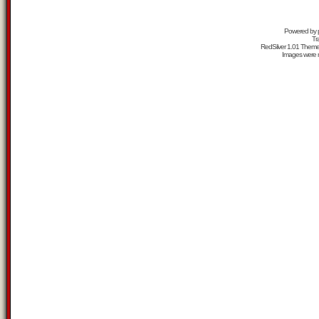
Powered by
Tr
RedSilver 1.01 Them
Images were