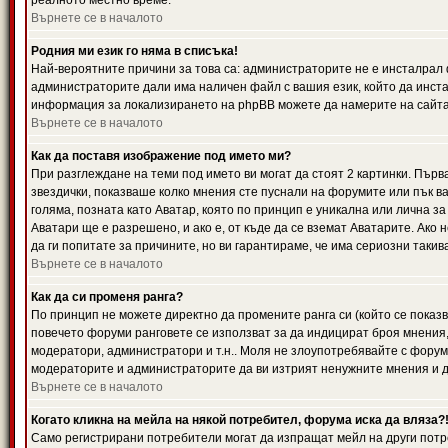
реалното местно време.
Върнете се в началото
Родния ми език го няма в списъка!
Най-вероятните причини за това са: администраторите не е инсталрал 
администраторите дали има наличен файл с вашия език, който да инста
информация за локализирането на phpBB можете да намерите на сайта 
Върнете се в началото
Как да поставя изображение под името ми?
При разглеждане на теми под името ви могат да стоят 2 картинки. Първ
звездички, показваше колко мнения сте пуснали на форумите или пък ва
голяма, позната като Аватар, която по принцип е уникална или лична 
Аватари ще е разрешено, и ако е, от къде да се вземат Аватарите. Ако
да ги попитате за причините, но ви гарантираме, че има сериозни такив
Върнете се в началото
Как да си променя ранга?
По принцип не можете директно да промените ранга си (който се показва
повечето форуми ранговете се използват за да индицират броя мнения,
модератори, администратори и т.н.. Моля не злоупотребявайте с форуми
модераторите и администраторите да ви изтрият ненужните мнения и да 
Върнете се в началото
Когато кликна на мейла на някой потребител, форума иска да вляза?
Само регистрирани потребители могат да изпращат мейл на други потр