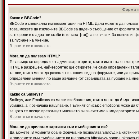
Формати
Какво е BBCode?
BBCode е специална имплементация на HTML. Дали можете да ползвате
това, можете да изключите BBCode за дадено съобщение от формата за
затворени в квадратни скоби (ето така: [таг]), а не в < и >. За повече
за пускане на мнение.
Върнете се в началото
Мога ли да ползвам HTML?
Това също се определя от администраторите, които имат пълен контро
HTML е разрешен, най-вероятно ще откриете, че само определени тагов
тагове, които могат да развалят външния вид на форумите, или да прич
определени мнения по ваше желание (от страницата за пускане на мне
Върнете се в началото
Какво са Smileys?
Smileys, или Emoticons са малки изображения, които могат да бъдат изп
усмивка, а :( означава нацупване. Пълният списък с emoticons може да б
защото те лесщо превръщат мнението ви в нечетимо и модераторите мо
Върнете се в началото
Мога ли да прилагам картинки към съобщенията си?
Да, можете. В момента обаче форума не позволява ъплоуд на картинките
я приложите към съобщението ви (например http://www.some-unknown-pla