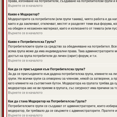
права, изгонване на потребители, създаване на потребителски групи и м
Върнете се в началото
Какво е Модератор?
Модераторите са потребители (или групи такива), чиято работа е да н
както и да заключват, отключват, местят и разделят теми във форума, к
на обиден и незаконен материал, както и излизането от темата (или пус
Върнете се в началото
Какво е Потребителска Група?
Потребителските групи са средство за обединяване на потребител. Всек
всяка група може да има индивидуални права. Така администраторите м
достъп на група потребители до личен (скрит) форум, и т.н.
Върнете се в началото
Как да се присъединя към Потребителска група?
За да се присъедините към дадена потребителска група, кликнете на л
групи. Не всички групи са
отворени
за членове, някой са затворени, а п
като кликнете на съответния бутон. Модератора на групата трябва да о
модератора ако не ви приеме в групата, със сигурност има причини за т
Върнете се в началото
Как да стана Модератор на Потребителска Група?
Потребителските групи се създават от администраторите, които избират
модератор, би трябвало да се свържете с администраторите. Пратете
Върнете се в началото