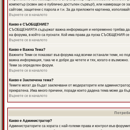
компютър (освен ако е публично достъпен сървър!), или намиращи се з
сайтове, защитени с парола и т.н. За да приложите картинка, използвай
Върнете се в началото
Какво е СЪОБЩЕНИЕ?
СЪОБЩЕНИЯТА съдържат важна информация и непременно трябва да ги
на форума, в който са пуснати. Кой има права да пуска СЪОБЩЕНИЯ се
Върнете се в началото
Какво е Важна Тема?
Важните Теми се показват във форума над всички останали теми, но 
важна информация, така че е добре да четете и тях, когато е възмож
Теми за определен форум.
Върнете се в началото
Какво е Заключена тема?
Темите могат да бъдат заключвани от модераторите или администратори
прекратена. Има много причини, поради които дадена тема може да бъ
Върнете се в началото
Потреби
Какво е Администратор?
Администраторите са хората с най-големи права и контрол във форумит