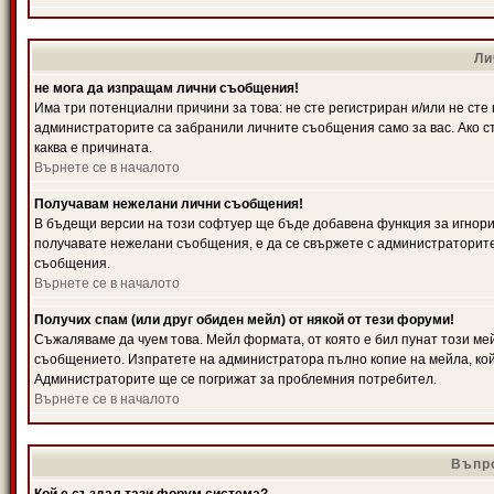
Ли
не мога да изпращам лични съобщения!
Има три потенциални причини за това: не сте регистриран и/или не ст
администраторите са забранили личните съобщения само за вас. Ако ст
каква е причината.
Върнете се в началото
Получавам нежелани лични съобщения!
В бъдещи версии на този софтуер ще бъде добавена функция за игнорира
получавате нежелани съобщения, е да се свържете с администраторите
съобщения.
Върнете се в началото
Получих спам (или друг обиден мейл) от някой от тези форуми!
Съжаляваме да чуем това. Мейл формата, от която е бил пунат този ме
съобщението. Изпратете на администратора пълно копие на мейла, кой
Администраторите ще се погрижат за проблемния потребител.
Върнете се в началото
Въпро