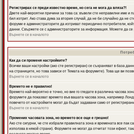
Регистрирах се преди известно време, но сега не мога да вляза?!
Двете най-вероятни причини за това са: въвели сте неправилни име и п
бил изтрит. Ако става дума за втория случай, да не би случайно да не
форуми е администраторите да изтриват периодично потребители, койт
данни. Свържете се с администраторите за информация. Можете да се р
Върнете се в началото
Потреб
Как да си променя настройките?
Всички ваши настройки (ако сте регистриран) се съхраняват в база данн
на страниците, но това зависи от Темата на форумите). Това ще ви поз
Върнете се в началото
Времето не е правилно!
Времето най-вероятно е точно, но вие го гледате в различна часова зон
форумите да показват времето във вашата часова зона, например Лондо
повечето от настройките могат да бъдат задавани само от регистрирани 
Върнете се в началото
Промених часовата зона, но времето все още е грешно!
Ако сте сигурни, че сте избрали правилната зона и времената все пак с
използва в някой страни). Форумите не могат да отчитат този ефект, та