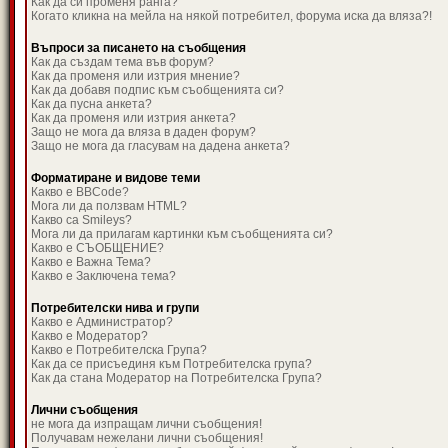
Как да си променя ранга?
Когато кликна на мейла на някой потребител, форума иска да вляза?!
Въпроси за писането на съобщения
Как да създам тема във форум?
Как да променя или изтрия мнение?
Как да добавя подпис към съобщенията си?
Как да пусна анкета?
Как да променя или изтрия анкета?
Защо не мога да вляза в даден форум?
Защо не мога да гласувам на дадена анкета?
Форматиране и видове теми
Какво е BBCode?
Мога ли да ползвам HTML?
Какво са Smileys?
Мога ли да прилагам картинки към съобщенията си?
Какво е СЪОБЩЕНИЕ?
Какво е Важна Тема?
Какво е Заключена тема?
Потребителски нива и групи
Какво е Администратор?
Какво е Модератор?
Какво е Потребителска Група?
Как да се присъединя към Потребителска група?
Как да стана Модератор на Потребителска Група?
Лични съобщения
не мога да изпращам лични съобщения!
Получавам нежелани лични съобщения!