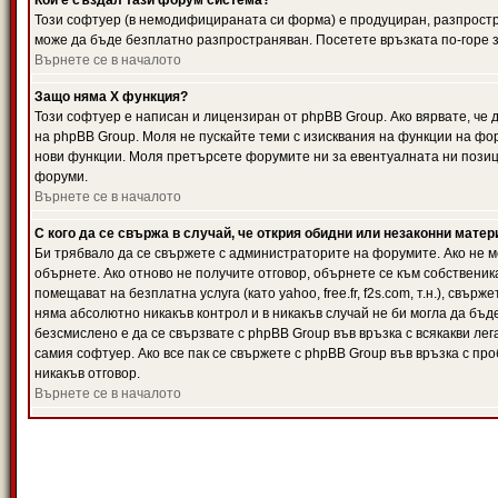
Кой е създал тази форум система?
Този софтуер (в немодифицираната си форма) е продуциран, разпрост
може да бъде безплатно разпространяван. Посетете връзката по-горе з
Върнете се в началото
Защо няма X функция?
Този софтуер е написан и лицензиран от phpBB Group. Ако вярвате, че
на phpBB Group. Моля не пускайте теми с изисквания на функции на фор
нови функции. Моля претърсете форумите ни за евентуалната ни позиц
форуми.
Върнете се в началото
С кого да се свържа в случай, че открия обидни или незаконни мате
Би трябвало да се свържете с администраторите на форумите. Ако не мо
обърнете. Ако отново не получите отговор, обърнете се към собственика
помещават на безплатна услуга (като yahoo, free.fr, f2s.com, т.н.), свъ
няма абсолютно никакъв контрол и в никакъв случай не би могла да бъд
безсмислено е да се свързвате с phpBB Group във връзка с всякакви лег
самия софтуер. Ако все пак се свържете с phpBB Group във връзка с пр
никакъв отговор.
Върнете се в началото