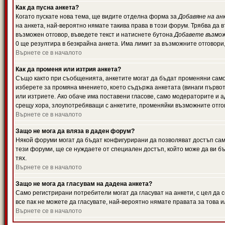
Как да пусна анкета?
Когато пускате нова тема, ще видите отделна форма за
Добавяне на ан
на анкета, най-вероятно нямате такива права в този форум. Трябва да 
възможен отговор, въведете текст и натиснете бутона
Добавете възмо
0 ще резултира в безкрайна анкета. Има лимит за възможните отговори
Върнете се в началото
Как да променя или изтрия анкета?
Също както при съобщенията, анкетите могат да бъдат променяни само 
изберете за промяна мнението, което съдържа анкетата (винаги първото
или изтриете. Ако обаче има поставени гласове, само модераторите и 
срещу хора, злоупотребяващи с анкетите, променяйки възможните отгов
Върнете се в началото
Защо не мога да вляза в даден форум?
Някой форуми могат да бъдат конфигурирани да позволяват достъп само 
тези форуми, ще се нуждаете от специален достъп, който може да ви 
тях.
Върнете се в началото
Защо не мога да гласувам на дадена анкета?
Само регистрирани потребители могат да гласуват на анкети, с цел да 
все пак не можете да гласувате, най-вероятно нямате правата за това и
Върнете се в началото