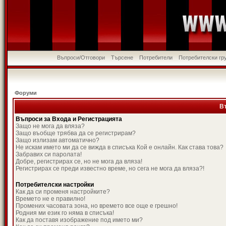
Въпроси/Отговори
Търсене
Потребители
Потребителски гр
Форуми
В
Въпроси за Входа и Регистрацията
Защо не мога да вляза?
Защо въобще трябва да се регистрирам?
Защо излизам автоматично?
Не искам името ми да се вижда в списъка Кой е онлайн. Как става това?
Забравих си паролата!
Добре, регистрирах се, но не мога да вляза!
Регистрирах се преди известно време, но сега не мога да вляза?!
Потребителски настройки
Как да си променя настройките?
Времето не е правилно!
Промених часовата зона, но времето все още е грешно!
Родния ми език го няма в списъка!
Как да поставя изображение под името ми?