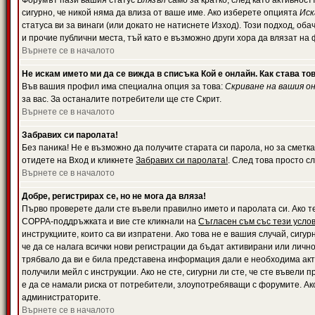
Форумът пази вашия статус
Влязъл
само за кратко, след като активност
сигурно, че никой няма да влиза от ваше име. Ако изберете опцията
Иск
статуса ви за винаги (или докато не натиснете Изход). Този подход, оба
и прочие публични места, тъй като е възможно други хора да влязат на
Върнете се в началото
Не искам името ми да се вижда в списъка Кой е онлайн. Как става то
Във вашия профил има специална опция за това:
Скриване на вашия о
за вас. За останалите потребители ще сте Скрит.
Върнете се в началото
Забравих си паролата!
Без паника! Не е възможно да получите старата си парола, но за сметка
отидете на Вход и кликнете
Забравих си паролата!
. След това просто с
Върнете се в началото
Добре, регистрирах се, но не мога да вляза!
Първо проверете дали сте въвели правилно името и паролата си. Ако те
COPPA-поддръжката и вие сте кликнали на
Съгласен съм със тези усло
инструкциите, които са ви изпратени. Ако това не е вашия случай, сигу
че да се налага всички нови регистрации да бъдат активирани или личн
трябвало да ви е била представена информация дали е необходима акти
получили мейл с инструкции. Ако не сте, сигурни ли сте, че сте въвели
е да се намали риска от потребители, злоупотребяващи с форумите. Ако
администраторите.
Върнете се в началото