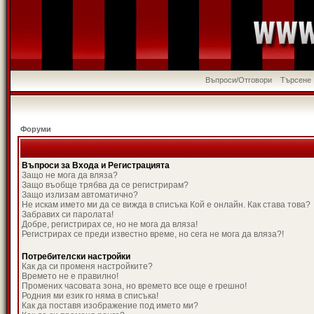
Въпроси/Отговори
Търсене
Форуми
Въпроси за Входа и Регистрацията
Защо не мога да вляза?
Защо въобще трябва да се регистрирам?
Защо излизам автоматично?
Не искам името ми да се вижда в списъка Кой е онлайн. Как става това?
Забравих си паролата!
Добре, регистрирах се, но не мога да вляза!
Регистрирах се преди известно време, но сега не мога да вляза?!
Потребителски настройки
Как да си променя настройките?
Времето не е правилно!
Промених часовата зона, но времето все още е грешно!
Родния ми език го няма в списъка!
Как да поставя изображение под името ми?