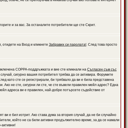
дход, обаче, не се препоръчва в никакъв случай ако ползвате интернет
орите и за вас. За останалите потребители ще сте Скрит.
л, отидете на Вход и кликнете
Забравих си паролата!
. След това просто
е включена COPPA-поддръжката и вие сте кликнали на
Съгласен съм със
я случай, сигурно вашия потребител трябва да се активира. Форумите
лед като сте се регистрирали, би трябвало да ви е била представена
 Ако не сте, сигурни ли сте, че сте въвели правилен мейл адрес? Една
 мейл адреса ви е правилен, най-добре потърсете съдействие от
 ви е бил изтрит. Ако става дума за втория случай, да не би случайно
тели, който не са били активни продължително време, за да се намали
-активни!