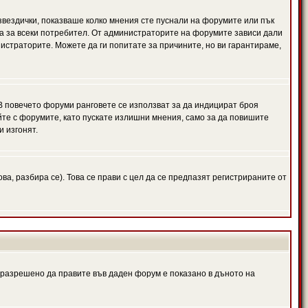
 звездички, показваше колко мнения сте пуснали на форумите или пък
чна за всеки потребител. От администраторите на форумите зависи дали
нистраторите. Можете да ги попитате за причините, но ви гарантираме,
 В повечето форуми ранговете се използват за да индицират броя
йте с форумите, като пускате излишни мнения, само за да повишите
и изгонят.
, разбира се). Това се прави с цел да се предпазят регистрираните от
е разрешено да правите във даден форум е показано в дъното на