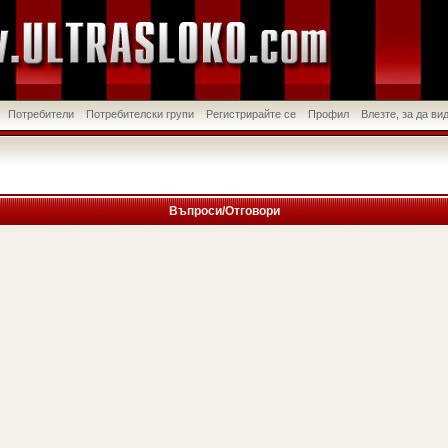
Потребители
Потребителски групи
Регистрирайте се
Профил
Влезте, за да в
Въпроси/Отговори