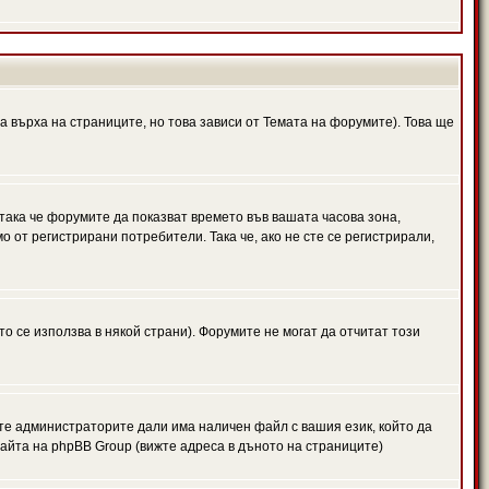
а върха на страниците, но това зависи от Темата на форумите). Това ще
 така че форумите да показват времето във вашата часова зона,
 от регистрирани потребители. Така че, ако не сте се регистрирали,
то се използва в някой страни). Форумите не могат да отчитат този
те администраторите дали има наличен файл с вашия език, който да
айта на phpBB Group (вижте адреса в дъното на страниците)