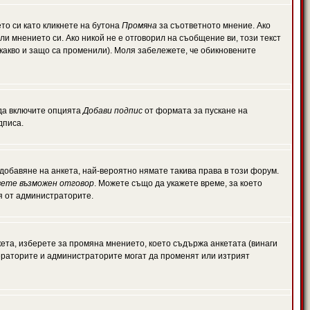
то си като кликнете на бутона
Промяна
за съответното мнение. Ако
или мнението си. Ако никой не е отговорил на съобщение ви, този текст
какво и защо са променили). Моля забележете, че обикновените
 да включите опцията
Добави подпис
от формата за пускане на
дписа.
обавяне на анкета, най-вероятно нямате такива права в този форум.
ете възможен отговор
. Можете също да укажете време, за което
ля от администраторите.
ета, изберете за промяна мнението, което съдържа анкетата (винаги
дераторите и администраторите могат да променят или изтрият