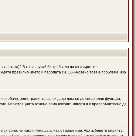
ова е така)? В този случай би трябвало да се свържете с
веждате правилно името и паролата си. Обикновено това е проблема; ако
ния, обаче, регистрацията ще ви даде достъп до специални функции,
руги. Регистрацията отнема само няколко минути и е препоръчително да
 е сигурно, че никой няма да влиза от ваше име. Ако изберете опцията