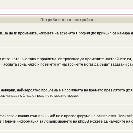
Потребителски настройки
и. За да ги промените, кликнете на връзката
Профил
(по принцип се намира н
а от вашата. Ако това е проблема, би трябвало да промените настройките си,
асовата зона, както и повечето от настройките могат да бъдат задавани само
а невярни, най-вероятно проблема е в промяната на времето през лятото (коя
различават с 1 час от реалното местно време.
файлове с вашия език или никой не е превел форума на вашия език. Попитай
ъв. Повече информация за локализирането на phpBB можете да намерите на с