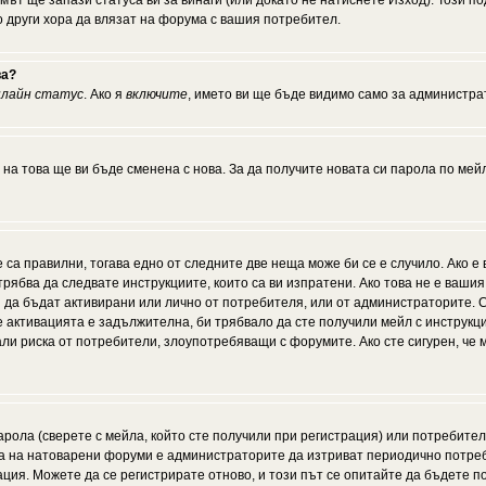
мът ще запази статуса ви за винаги (или докато не натиснете Изход). Този по
о други хора да влязат на форума с вашия потребител.
ва?
нлайн статус
. Ако я
включите
, името ви ще бъде видимо само за администрат
 на това ще ви бъде сменена с нова. За да получите новата си парола по мей
 са правилни, тогава едно от следните две неща може би се е случило. Ако 
рябва да следвате инструкциите, които са ви изпратени. Ако това не е ваши
ии да бъдат активирани или лично от потребителя, или от администраторите. С
активацията е задължителна, би трябвало да сте получили мейл с инструкции.
али риска от потребители, злоупотребяващи с форумите. Ако сте сигурен, че
рола (сверете с мейла, който сте получили при регистрация) или потребителят
а на натоварени форуми е администраторите да изтриват периодично потреби
ия. Можете да се регистрирате отново, и този път се опитайте да бъдете по