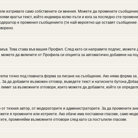
или изтривате само собствените си мнения. Можете да промените съобщение
появи кратък текст, който индикира колко пъти и кога за последно сте промен
и модератор е променил съобщението (те най-вероятно ще оставят съобщение 
оворено.
акъв. Това става във вашия Профил. След като си направите подпис, можете
, можете да включите от Профила си опцията за автоматично добавяне на по
кета
точно под главната форма за писане на съобщение. Ако няма форма за д
. За да добавите възможен отговор, въведете текст и натиснете бутона
Добав
а лимит за възможните отговори, които можете да добавите, който се опреде
от техния автор, от модераторите и администраторите. За да промените анк
можете я промените или изтриете. Ако обаче има поставени гласове, само мо
тите, променяйки възможните отговори след като са постъпили гласове.