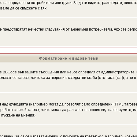
на определени потребители или групи. За да ги видите, разгледате, пишете 
аме да се свържете с тях.
се предотвратят нечестни гласувания от анонимни потребители. Ако сте регис
Форматиране и видове теми
 BBCode във вашите съобщения или не, се определя от администраторите. 
ат се тагове, които са затворени в квадратни скоби (ето така: [таг]), а не
л над функцията (например могат да позволят само определени HTML тагове)
ебата с някой тагове, които могат да развалят външния вид на форумите, ил
 пускане на мнения)
олзвани, за да се изразят емоции, с помощта на кратък код, например :) означ