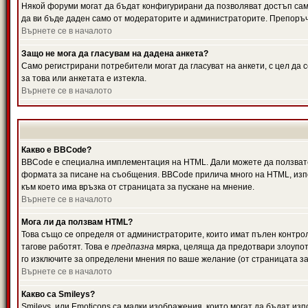
Някой форуми могат да бъдат конфигурирани да позволяват достъп само 
да ви бъде даден само от модераторите и администраторите. Препоръчв
Върнете се в началото
Защо не мога да гласувам на дадена анкета?
Само регистрирани потребители могат да гласуват на анкети, с цел да 
за това или анкетата е изтекла.
Върнете се в началото
Какво е BBCode?
BBCode е специална имплементация на HTML. Дали можете да ползвате
формата за писане на съобщения. BBCode прилича много на HTML, използв
към което има връзка от страницата за пускане на мнение.
Върнете се в началото
Мога ли да ползвам HTML?
Това също се определя от администраторите, които имат пълен контро
тагове работят. Това е
предпазна
мярка, целяща да предотвари злоупотр
го изключите за определени мнения по ваше желание (от страницата за
Върнете се в началото
Какво са Smileys?
Smileys, или Emoticons са малки изображения, които могат да бъдат изп