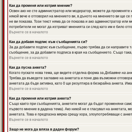
Как да променя или изтрия мнение?
Освен ако не сте администратор или модератор, можете да променяте 
някой вече е отговорил на мнението ви, в дъното на мнението ви ще се 
не ви показва. Този текст няма да се показва и ако администратор ил
потребители не могат да изтриват мненията си след като им е било отг
Върнете се в началото
Как да добавя подпис към съобщенията си?
За да добавите подпис към съобщение, първо трябва да си направите т
съобщение, за да добавите подписа в края на съобщението. Също така
Върнете се в началото
Как да пусна анкета?
Когато пускате нова тема, ще видите отделна форма за
Добавяне на ан
Трябва да въведете заглавие на анкетата и поне два възможни отговора
анкетата да бъде активна, като 0 ще резултира в безкрайна анкета. Им
Върнете се в началото
Как да променя или изтрия анкета?
Също както при съобщенията, анкетите могат да бъдат променяни само 
първото мнение в дадена тема). Ако никой не е гласувал на анкетата, 
анкетата. Това е предпазна мярка срещу хора, злоупотребяващи с анке
Върнете се в началото
Защо не мога да вляза в даден форум?