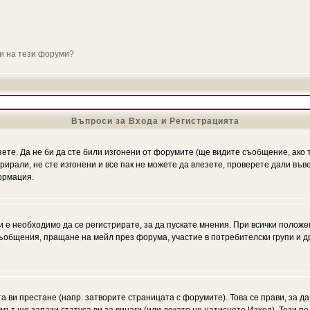
ли на тези форуми?
Въпроси за Входа и Регистрацията
зете. Да не би да сте били изгонени от форумите (ще видите съобщение, ако т
трирали, не сте изгонени и все пак не можете да влезете, проверете дали въ
ормация.
 е необходимо да се регистрирате, за да пускате мнения. При всички положе
 съобщения, пращане на мейл през форума, участие в потребителски групи и д
та ви престане (напр. затворите страницата с форумите). Това се прави, за да