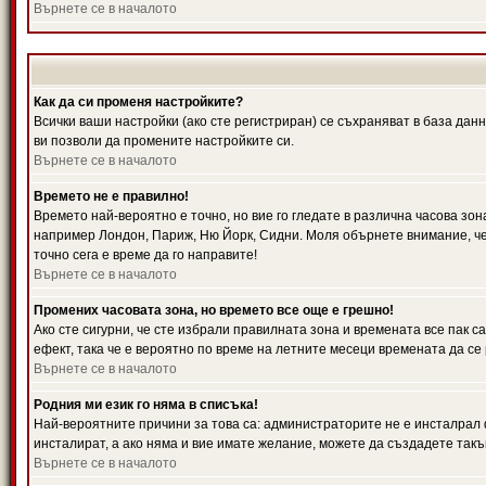
Върнете се в началото
Как да си променя настройките?
Всички ваши настройки (ако сте регистриран) се съхраняват в база данн
ви позволи да промените настройките си.
Върнете се в началото
Времето не е правилно!
Времето най-вероятно е точно, но вие го гледате в различна часова зон
например Лондон, Париж, Ню Йорк, Сидни. Моля обърнете внимание, че ч
точно сега е време да го направите!
Върнете се в началото
Промених часовата зона, но времето все още е грешно!
Ако сте сигурни, че сте избрали правилната зона и времената все пак с
ефект, така че е вероятно по време на летните месеци времената да се 
Върнете се в началото
Родния ми език го няма в списъка!
Най-вероятните причини за това са: администраторите не е инсталрал 
инсталират, а ако няма и вие имате желание, можете да създадете так
Върнете се в началото