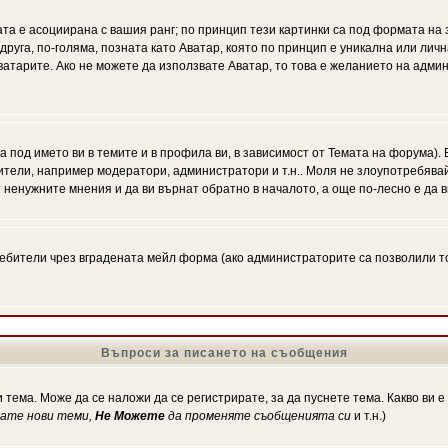
ата е асоциирана с вашия ранг; по принцип тези картинки са под формата на
 друга, по-голяма, позната като Аватар, която по принцип е уникална или ли
Аватарите. Ако не можете да използвате Аватар, то това е желанието на адми
а под името ви в темите и в профила ви, в зависимост от Темата на форума).
ители, например модератори, администратори и т.н.. Моля не злоупотребява
 ненужните мнения и да ви върнат обратно в началото, а още по-лесно е да в
!
бители чрез вградената мейл форма (ако администраторите са позволили това
Въпроси за писането на съобщения
 тема. Може да се наложи да се регистрирате, за да пуснете тема. Какво ви 
кате нови теми,
Не Можете
да променяте съобщенията си
и т.н.)