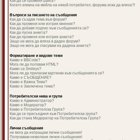
Как да си променя ранга?
Когато кликна на мейла на някой потребител, форума иска да вляза?!
Въпроси за писането на съобщения
Как да създам тема във форум?
Как да променя или изтрия мнение?
Как да добавя подпис към съобщенията си?
Как да пусна анкета?
Как да променя или изтрия анкета?
Защо не мога да вляза в даден форум?
Защо не мога да гласувам на дадена анкета?
Форматиране и видове теми
Какво е BBCode?
Мога ли да ползвам HTML?
Какво са Smileys?
Мога ли да прилагам картинки към съобщенията си?
Какво е СЪОБЩЕНИЕ?
Какво е Важна Тема?
Какво е Заключена тема?
Потребителски нива и групи
Какво е Администратор?
Какво е Модератор?
Какво е Потребителска Група?
Как да се присъединя към Потребителска група?
Как да стана Модератор на Потребителска Група?
Лични съобщения
не мога да изпращам лични съобщения!
Получавам нежелани лични съобщения!