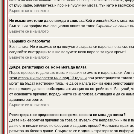
Искам да влизам автоматично с всяко посещение
когато влизате, фору
от клуб, кафе, библиотека и прочие публични места, тъй като е възможн
Върнете се в началото
Не искам името ми да се вижда в списъка Кой е онлайн. Как става то
Във вашия профил има специална опция за това:
Скриване на вашия о
Върнете се в началото
Забравих си паролата!
Без паника! Не е възможно да получите старата си парола, но за сметка
следвайте инструкциите и ще получите нова парола за нула време!
Върнете се в началото
Добре, регистрирах се, но не мога да вляза!
Първо проверете дали сте въвели правилно името и паролата си. Ако те
тези условия и възрастта ми е
под
13 години
при регистрацията тогава т
могат да бъдат настроени така, че да се налага всички нови регистрац
информация дали е необходима активация на потребителя. В случай, че 
от основните причини, поради които се използва активация е да се нам
администраторите.
Върнете се в началото
Регистрирах се преди известно време, но сега не мога да вляза?!
Двете най-вероятни причини за това са: въвели сте неправилни име и па
да не сте писали нищо по форумите за дълго време? Нормална практик
размера на базата данни. Свържете се с администраторите за информац