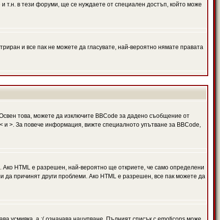
и т.н. в тези форуми, ще се нуждаете от специален достъп, който може
триран и все пак не можете да гласувате, най-вероятно нямате правата
Освен това, можете да изключите BBCode за дадено съобщение от
 в < и >. За повече информация, вижте специалното упътване за BBCode,
. Ако HTML е разрешен, най-вероятно ще откриете, че само определени
и да причинят други проблеми. Ако HTML е разрешен, все пак можете да
ава усмивка, а :( означава нацупване. Пълният списък с emoticons може