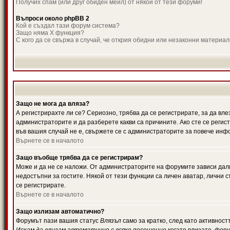
Получих спам (или друг обиден мейл) от някой от тези форуми!
Въпроси около phpBB 2
Кой е създал тази форум система?
Защо няма X функция?
С кого да се свържа в случай, че открия обидни или незаконни материа
Защо не мога да вляза?
А регистрирахте ли се? Сериозно, трябва да се регистрирате, за да вле
администраторите и да разберете какви са причините. Ако сте се регис
във вашия случай не е, свържете се с администраторите за повече инф
Върнете се в началото
Защо въобще трябва да се регистрирам?
Може и да не се наложи. От администраторите на форумите зависи дали
недостъпни за гостите. Някой от тези функции са личен аватар, лични
се регистрирате.
Върнете се в началото
Защо излизам автоматично?
Форумът пази вашия статус
Влязъл
само за кратко, след като активност