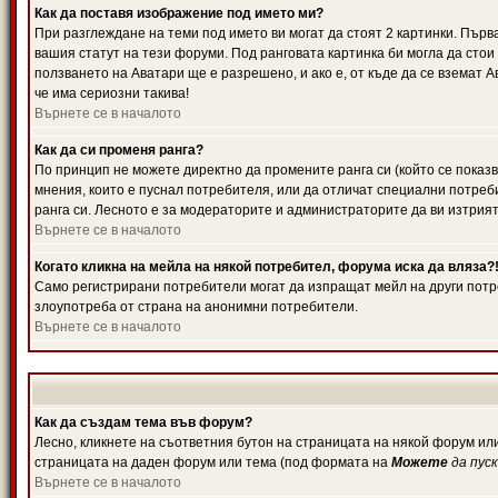
Как да поставя изображение под името ми?
При разглеждане на теми под името ви могат да стоят 2 картинки. Първ
вашия статут на тези форуми. Под ранговата картинка би могла да стои
ползването на Аватари ще е разрешено, и ако е, от къде да се вземат 
че има сериозни такива!
Върнете се в началото
Как да си променя ранга?
По принцип не можете директно да промените ранга си (който се показв
мнения, които е пуснал потребителя, или да отличат специални потреб
ранга си. Лесното е за модераторите и администраторите да ви изтрият
Върнете се в началото
Когато кликна на мейла на някой потребител, форума иска да вляза?
Само регистрирани потребители могат да изпращат мейл на други потре
злоупотреба от страна на анонимни потребители.
Върнете се в началото
Как да създам тема във форум?
Лесно, кликнете на съответния бутон на страницата на някой форум или
страницата на даден форум или тема (под формата на
Можете
да пус
Върнете се в началото