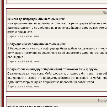
Ли
не мога да изпращам лични съобщения!
Има три потенциални причини за това: не сте регистриран и/или не ст
администраторите са забранили личните съобщения само за вас. Ако ст
каква е причината.
Върнете се в началото
Получавам нежелани лични съобщения!
В бъдещи версии на този софтуер ще бъде добавена функция за игнорира
получавате нежелани съобщения, е да се свържете с администраторите
съобщения.
Върнете се в началото
Получих спам (или друг обиден мейл) от някой от тези форуми!
Съжаляваме да чуем това. Мейл формата, от която е бил пунат този ме
съобщението. Изпратете на администратора пълно копие на мейла, кой
Администраторите ще се погрижат за проблемния потребител.
Върнете се в началото
Въпро