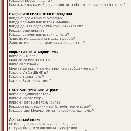
Как да си променя ранга?
Когато кликна на мейла на някой потребител, форума иска да вляза?!
Въпроси за писането на съобщения
Как да създам тема във форум?
Как да променя или изтрия мнение?
Как да добавя подпис към съобщенията си?
Как да пусна анкета?
Как да променя или изтрия анкета?
Защо не мога да вляза в даден форум?
Защо не мога да гласувам на дадена анкета?
Форматиране и видове теми
Какво е BBCode?
Мога ли да ползвам HTML?
Какво са Smileys?
Мога ли да прилагам картинки към съобщенията си?
Какво е СЪОБЩЕНИЕ?
Какво е Важна Тема?
Какво е Заключена тема?
Потребителски нива и групи
Какво е Администратор?
Какво е Модератор?
Какво е Потребителска Група?
Как да се присъединя към Потребителска група?
Как да стана Модератор на Потребителска Група?
Лични съобщения
не мога да изпращам лични съобщения!
Получавам нежелани лични съобщения!