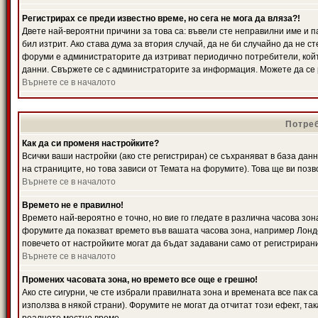
Регистрирах се преди известно време, но сега не мога да вляза?!
Двете най-вероятни причини за това са: въвели сте неправилни име и п
бил изтрит. Ако става дума за втория случай, да не би случайно да не
форуми е администраторите да изтриват периодично потребители, койт
данни. Свържете се с администраторите за информация. Можете да се р
Върнете се в началото
Потреб
Как да си променя настройките?
Всички ваши настройки (ако сте регистриран) се съхраняват в база данн
на страниците, но това зависи от Темата на форумите). Това ще ви поз
Върнете се в началото
Времето не е правилно!
Времето най-вероятно е точно, но вие го гледате в различна часова зон
форумите да показват времето във вашата часова зона, например Лондо
повечето от настройките могат да бъдат задавани само от регистрирани 
Върнете се в началото
Промених часовата зона, но времето все още е грешно!
Ако сте сигурни, че сте избрали правилната зона и времената все пак с
използва в някой страни). Форумите не могат да отчитат този ефект, та