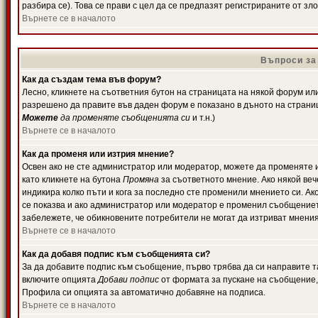
разбира се). Това се прави с цел да се предпазят регистрираните от з
Върнете се в началото
Въпроси за
Как да създам тема във форум?
Лесно, кликнете на съответния бутон на страницата на някой форум или 
разрешено да правите във даден форум е показано в дъното на страни
Можете
да променяте съобщенията си
и т.н.)
Върнете се в началото
Как да променя или изтрия мнение?
Освен ако не сте администратор или модератор, можете да променяте 
като кликнете на бутона
Промяна
за съответното мнение. Ако някой вече
индикира колко пъти и кога за последно сте променили мнението си. Ако 
се показва и ако администратор или модератор е променил съобщениет
забележете, че обикновените потребители не могат да изтриват мненият
Върнете се в началото
Как да добавя подпис към съобщенията си?
За да добавите подпис към съобщение, първо трябва да си направите т
включите опцията
Добави подпис
от формата за пускане на съобщение, 
Профила си опцията за автоматично добавяне на подписа.
Върнете се в началото