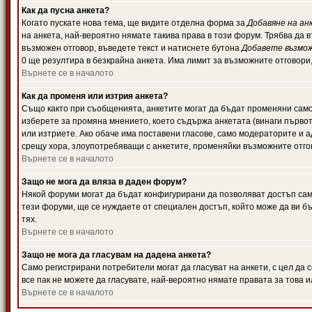
Как да пусна анкета?
Когато пускате нова тема, ще видите отделна форма за
Добавяне на ан
на анкета, най-вероятно нямате такива права в този форум. Трябва да 
възможен отговор, въведете текст и натиснете бутона
Добавете възмо
0 ще резултира в безкрайна анкета. Има лимит за възможните отговори
Върнете се в началото
Как да променя или изтрия анкета?
Също както при съобщенията, анкетите могат да бъдат променяни само 
изберете за промяна мнението, което съдържа анкетата (винаги първото
или изтриете. Ако обаче има поставени гласове, само модераторите и 
срещу хора, злоупотребяващи с анкетите, променяйки възможните отгов
Върнете се в началото
Защо не мога да вляза в даден форум?
Някой форуми могат да бъдат конфигурирани да позволяват достъп само 
тези форуми, ще се нуждаете от специален достъп, който може да ви 
тях.
Върнете се в началото
Защо не мога да гласувам на дадена анкета?
Само регистрирани потребители могат да гласуват на анкети, с цел да 
все пак не можете да гласувате, най-вероятно нямате правата за това и
Върнете се в началото