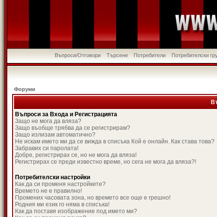
Въпроси/Отговори
Търсене
Потребители
Потребителски гр
Форуми
В
Въпроси за Входа и Регистрацията
Защо не мога да вляза?
Защо въобще трябва да се регистрирам?
Защо излизам автоматично?
Не искам името ми да се вижда в списъка Кой е онлайн. Как става това?
Забравих си паролата!
Добре, регистрирах се, но не мога да вляза!
Регистрирах се преди известно време, но сега не мога да вляза?!
Потребителски настройки
Как да си променя настройките?
Времето не е правилно!
Промених часовата зона, но времето все още е грешно!
Родния ми език го няма в списъка!
Как да поставя изображение под името ми?