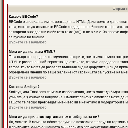
Формати
Какво е BBCode?
BBCode е специална имплементация на HTML. Дали можете да ползвате
това, можете да изключите BBCode за дадено съобщение от формата за
затворени в квадратни скоби (ето така: [таг]), а не в < и >. За повече
за пускане на мнение.
Върнете се в началото
Мога ли да ползвам HTML?
Това също се определя от администраторите, които имат пълен контро
HTML е разрешен, най-вероятно ще откриете, че само определени тагов
тагове, които могат да развалят външния вид на форумите, или да прич
определени мнения по ваше желание (от страницата за пускане на мне
Върнете се в началото
Какво са Smileys?
Smileys, или Emoticons са малки изображения, които могат да бъдат изп
усмивка, а :( означава нацупване. Пълният списък с emoticons може да б
защото те лесщо превръщат мнението ви в нечетимо и модераторите мо
Върнете се в началото
Мога ли да прилагам картинки към съобщенията си?
Да, можете. В момента обаче форума не позволява ъплоуд на картинките
я приложите към съобщението ви (например http://www.some-unknown-pla