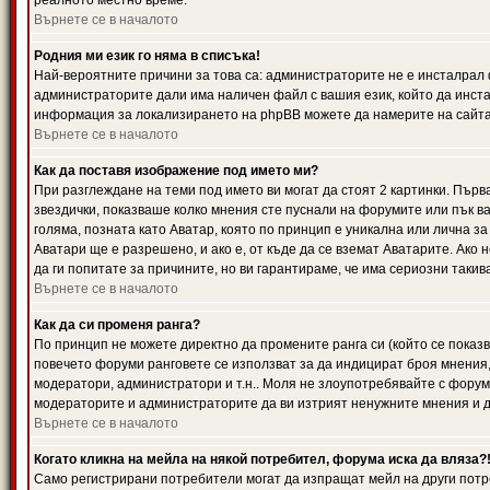
реалното местно време.
Върнете се в началото
Родния ми език го няма в списъка!
Най-вероятните причини за това са: администраторите не е инсталрал 
администраторите дали има наличен файл с вашия език, който да инста
информация за локализирането на phpBB можете да намерите на сайта 
Върнете се в началото
Как да поставя изображение под името ми?
При разглеждане на теми под името ви могат да стоят 2 картинки. Първ
звездички, показваше колко мнения сте пуснали на форумите или пък ва
голяма, позната като Аватар, която по принцип е уникална или лична 
Аватари ще е разрешено, и ако е, от къде да се вземат Аватарите. Ако
да ги попитате за причините, но ви гарантираме, че има сериозни такив
Върнете се в началото
Как да си променя ранга?
По принцип не можете директно да промените ранга си (който се показва
повечето форуми ранговете се използват за да индицират броя мнения,
модератори, администратори и т.н.. Моля не злоупотребявайте с форуми
модераторите и администраторите да ви изтрият ненужните мнения и да 
Върнете се в началото
Когато кликна на мейла на някой потребител, форума иска да вляза?
Само регистрирани потребители могат да изпращат мейл на други потр