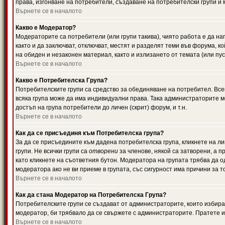
права, изгонване на потребители, създаване на потребителски групи и м
Върнете се в началото
Какво е Модератор?
Модераторите са потребители (или групи такива), чиято работа е да н
както и да заключват, отключват, местят и разделят теми във форума, к
на обиден и незаконен материал, както и излизането от темата (или пус
Върнете се в началото
Какво е Потребителска Група?
Потребителските групи са средство за обединяване на потребител. Всек
всяка група може да има индивидуални права. Така администраторите м
достъп на група потребители до личен (скрит) форум, и т.н.
Върнете се в началото
Как да се присъединя към Потребителска група?
За да се присъедините към дадена потребителска група, кликнете на л
групи. Не всички групи са
отворени
за членове, някой са затворени, а п
като кликнете на съответния бутон. Модератора на групата трябва да о
модератора ако не ви приеме в групата, със сигурност има причини за т
Върнете се в началото
Как да стана Модератор на Потребителска Група?
Потребителските групи се създават от администраторите, които избират
модератор, би трябвало да се свържете с администраторите. Пратете
Върнете се в началото