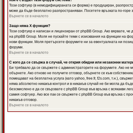
Кой е създал тази форум система?
Този софтуер (в немодифицираната си форма) е продуциран, разпрост
може да бъде безплатно разпространяван. Посетете връзката по-горе з
Върнете се в началото
Защо няма X функция?
Този софтуер е написан и лицензиран от phpBB Group. Ако вярвате, че
на phpBB Group. Моля не пускайте теми с изисквания на функции на фор
нови функции. Моля претърсете форумите ни за евентуалната ни позиц
форуми.
Върнете се в началото
С кого да се свържа в случай, че открия обидни или незаконни мате
Би трябвало да се свържете с администраторите на форумите. Ако не мо
обърнете. Ако отново не получите отговор, обърнете се към собственика
помещават на безплатна услуга (като yahoo, free.fr, f2s.com, т.н.), свъ
няма абсолютно никакъв контрол и в никакъв случай не би могла да бъд
безсмислено е да се свързвате с phpBB Group във връзка с всякакви лег
самия софтуер. Ако все пак се свържете с phpBB Group във връзка с пр
никакъв отговор.
Върнете се в началото