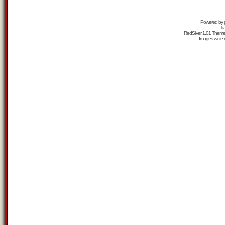
Powered by
Tr
RedSilver 1.01 Them
Images were