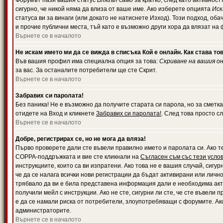
Форумът пази вашия статус
Влязъл
само за кратко, след като активност
сигурно, че никой няма да влиза от ваше име. Ако изберете опцията
Иск
статуса ви за винаги (или докато не натиснете Изход). Този подход, оба
и прочие публични места, тъй като е възможно други хора да влязат на
Върнете се в началото
Не искам името ми да се вижда в списъка Кой е онлайн. Как става то
Във вашия профил има специална опция за това:
Скриване на вашия о
за вас. За останалите потребители ще сте Скрит.
Върнете се в началото
Забравих си паролата!
Без паника! Не е възможно да получите старата си парола, но за сметка
отидете на Вход и кликнете
Забравих си паролата!
. След това просто с
Върнете се в началото
Добре, регистрирах се, но не мога да вляза!
Първо проверете дали сте въвели правилно името и паролата си. Ако те
COPPA-поддръжката и вие сте кликнали на
Съгласен съм със тези усло
инструкциите, които са ви изпратени. Ако това не е вашия случай, сигу
че да се налага всички нови регистрации да бъдат активирани или личн
трябвало да ви е била представена информация дали е необходима акти
получили мейл с инструкции. Ако не сте, сигурни ли сте, че сте въвели
е да се намали риска от потребители, злоупотребяващи с форумите. Ако
администраторите.
Върнете се в началото