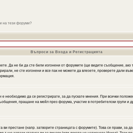
ли на тези форуми?
Въпроси за Входа и Регистрацията
зете. Да не би да сте били изгонени от форумите (ще видите съобщение, ако т
трирали, не сте изгонени и все пак не можете да влезете, проверете дали въ
ормация.
 е необходимо да се регистрирате, за да пускате мнения. При всички положе
 съобщения, пращане на мейл през форума, участие в потребителски групи и д
та ви престане (напр. затворите страницата с форумите). Това се прави, за да