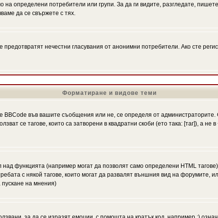
на определени потребители или групи. За да ги видите, разгледате, пишете 
аме да се свържете с тях.
се предотвратят нечестни гласувания от анонимни потребители. Ако сте регис
Форматиране и видове теми
 BBCode във вашите съобщения или не, се определя от администраторите. 
ат се тагове, които са затворени в квадратни скоби (ето така: [таг]), а не
л над функцията (например могат да позволят само определени HTML тагове)
ебата с някой тагове, които могат да развалят външния вид на форумите, ил
 пускане на мнения)
олзвани, за да се изразят емоции, с помощта на кратък код, например :) означ