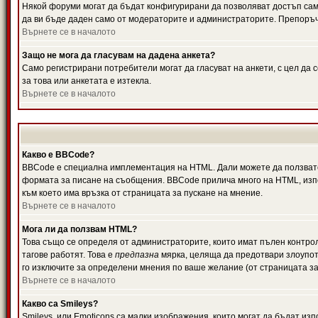
Някой форуми могат да бъдат конфигурирани да позволяват достъп само 
да ви бъде даден само от модераторите и администраторите. Препоръчв
Върнете се в началото
Защо не мога да гласувам на дадена анкета?
Само регистрирани потребители могат да гласуват на анкети, с цел да 
за това или анкетата е изтекла.
Върнете се в началото
Какво е BBCode?
BBCode е специална имплементация на HTML. Дали можете да ползвате
формата за писане на съобщения. BBCode прилича много на HTML, използв
към което има връзка от страницата за пускане на мнение.
Върнете се в началото
Мога ли да ползвам HTML?
Това също се определя от администраторите, които имат пълен контро
тагове работят. Това е
предпазна
мярка, целяща да предотвари злоупотр
го изключите за определени мнения по ваше желание (от страницата за
Върнете се в началото
Какво са Smileys?
Smileys, или Emoticons са малки изображения, които могат да бъдат изп