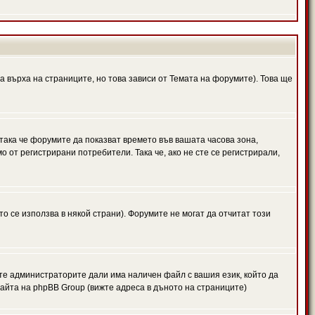
а върха на страниците, но това зависи от Темата на форумите). Това ще
 така че форумите да показват времето във вашата часова зона,
 от регистрирани потребители. Така че, ако не сте се регистрирали,
то се използва в някой страни). Форумите не могат да отчитат този
те администраторите дали има наличен файл с вашия език, който да
айта на phpBB Group (вижте адреса в дъното на страниците)