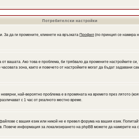
Потребителски настройки
и. За да ги промените, кликнете на връзката
Профил
(по принцип се намира н
а от вашата. Ако това е проблема, би трябвало да промените настройките си,
асовата зона, както и повечето от настройките могат да бъдат задавани само
а невярни, най-вероятно проблема е в промяната на времето през лятото (коя
различават с 1 час от реалното местно време.
файлове с вашия език или никой не е превел форума на вашия език. Попитай
ъв. Повече информация за локализирането на phpBB можете да намерите на с