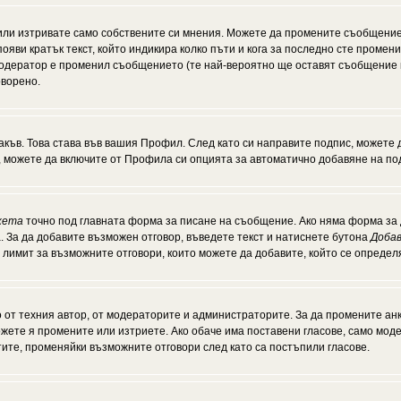
или изтривате само собствените си мнения. Можете да промените съобщение
появи кратък текст, който индикира колко пъти и кога за последно сте промен
и модератор е променил съобщението (те най-вероятно ще оставят съобщение 
оворено.
акъв. Това става във вашия Профил. След като си направите подпис, можете
, можете да включите от Профила си опцията за автоматично добавяне на по
кета
точно под главната форма за писане на съобщение. Ако няма форма за д
. За да добавите възможен отговор, въведете текст и натиснете бутона
Добав
а лимит за възможните отговори, които можете да добавите, който се опреде
от техния автор, от модераторите и администраторите. За да промените анк
можете я промените или изтриете. Ако обаче има поставени гласове, само мо
тите, променяйки възможните отговори след като са постъпили гласове.