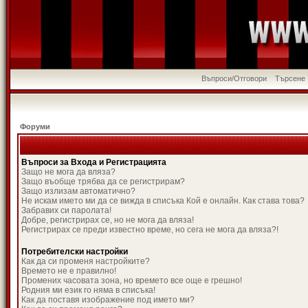
Въпроси/Отговори
Търсене
Форуми
Въпроси за Входа и Регистрацията
Защо не мога да вляза?
Защо въобще трябва да се регистрирам?
Защо излизам автоматично?
Не искам името ми да се вижда в списъка Кой е онлайн. Как става това?
Забравих си паролата!
Добре, регистрирах се, но не мога да вляза!
Регистрирах се преди известно време, но сега не мога да вляза?!
Потребителски настройки
Как да си променя настройките?
Времето не е правилно!
Промених часовата зона, но времето все още е грешно!
Родния ми език го няма в списъка!
Как да поставя изображение под името ми?