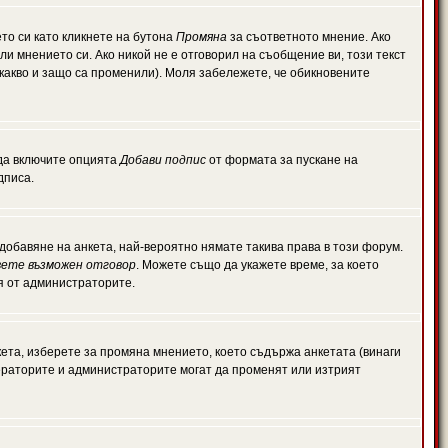
то си като кликнете на бутона
Промяна
за съответното мнение. Ако
или мнението си. Ако никой не е отговорил на съобщение ви, този текст
какво и защо са променили). Моля забележете, че обикновените
 да включите опцията
Добави подпис
от формата за пускане на
дписа.
обавяне на анкета, най-вероятно нямате такива права в този форум.
ете възможен отговор
. Можете също да укажете време, за което
ля от администраторите.
ета, изберете за промяна мнението, което съдържа анкетата (винаги
дераторите и администраторите могат да променят или изтрият