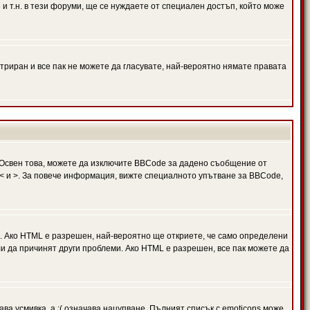
и т.н. в тези форуми, ще се нуждаете от специален достъп, който може
триран и все пак не можете да гласувате, най-вероятно нямате правата
Освен това, можете да изключите BBCode за дадено съобщение от
 в < и >. За повече информация, вижте специалното упътване за BBCode,
. Ако HTML е разрешен, най-вероятно ще откриете, че само определени
и да причинят други проблеми. Ако HTML е разрешен, все пак можете да
ава усмивка, а :( означава нацупване. Пълният списък с emoticons може