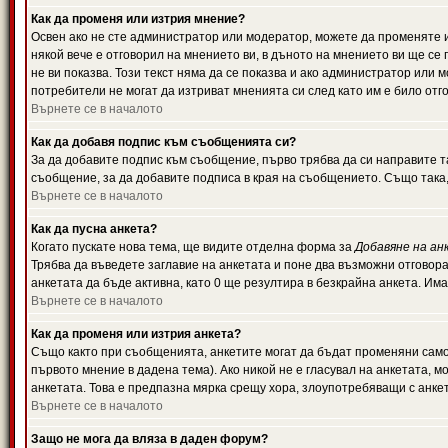
Как да променя или изтрия мнение?
Освен ако не сте администратор или модератор, можете да променяте 
някой вече е отговорил на мнението ви, в дъното на мнението ви ще се 
не ви показва. Този текст няма да се показва и ако администратор ил
потребители не могат да изтриват мненията си след като им е било отг
Върнете се в началото
Как да добавя подпис към съобщенията си?
За да добавите подпис към съобщение, първо трябва да си направите т
съобщение, за да добавите подписа в края на съобщението. Също така
Върнете се в началото
Как да пусна анкета?
Когато пускате нова тема, ще видите отделна форма за
Добавяне на ан
Трябва да въведете заглавие на анкетата и поне два възможни отговора
анкетата да бъде активна, като 0 ще резултира в безкрайна анкета. Им
Върнете се в началото
Как да променя или изтрия анкета?
Също както при съобщенията, анкетите могат да бъдат променяни само 
първото мнение в дадена тема). Ако никой не е гласувал на анкетата, 
анкетата. Това е предпазна мярка срещу хора, злоупотребяващи с анке
Върнете се в началото
Защо не мога да вляза в даден форум?