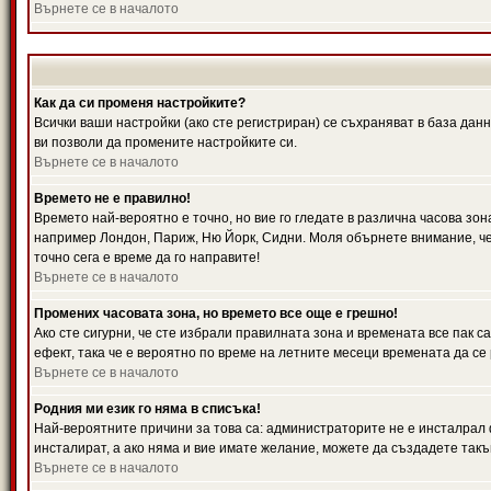
Върнете се в началото
Как да си променя настройките?
Всички ваши настройки (ако сте регистриран) се съхраняват в база данн
ви позволи да промените настройките си.
Върнете се в началото
Времето не е правилно!
Времето най-вероятно е точно, но вие го гледате в различна часова зон
например Лондон, Париж, Ню Йорк, Сидни. Моля обърнете внимание, че ч
точно сега е време да го направите!
Върнете се в началото
Промених часовата зона, но времето все още е грешно!
Ако сте сигурни, че сте избрали правилната зона и времената все пак с
ефект, така че е вероятно по време на летните месеци времената да се 
Върнете се в началото
Родния ми език го няма в списъка!
Най-вероятните причини за това са: администраторите не е инсталрал 
инсталират, а ако няма и вие имате желание, можете да създадете так
Върнете се в началото