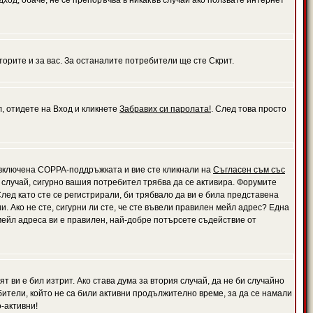
дход, обаче, не се препоръчва в никакъв случай ако ползвате интернет
орите и за вас. За останалите потребители ще сте Скрит.
л, отидете на Вход и кликнете
Забравих си паролата!
. След това просто
е включена COPPA-поддръжката и вие сте кликнали на
Съгласен съм със
я случай, сигурно вашия потребител трябва да се активира. Форумите
лед като сте се регистрирали, би трябвало да ви е била представена
 Ако не сте, сигурни ли сте, че сте въвели правилен мейл адрес? Една
 мейл адреса ви е правилен, най-добре потърсете съдействие от
 ви е бил изтрит. Ако става дума за втория случай, да не би случайно
тели, който не са били активни продължително време, за да се намали
-активни!