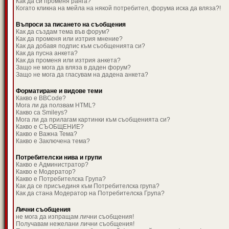
Как да си променя ранга?
Когато кликна на мейла на някой потребител, форума иска да вляза?!
Въпроси за писането на съобщения
Как да създам тема във форум?
Как да променя или изтрия мнение?
Как да добавя подпис към съобщенията си?
Как да пусна анкета?
Как да променя или изтрия анкета?
Защо не мога да вляза в даден форум?
Защо не мога да гласувам на дадена анкета?
Форматиране и видове теми
Какво е BBCode?
Мога ли да ползвам HTML?
Какво са Smileys?
Мога ли да прилагам картинки към съобщенията си?
Какво е СЪОБЩЕНИЕ?
Какво е Важна Тема?
Какво е Заключена тема?
Потребителски нива и групи
Какво е Администратор?
Какво е Модератор?
Какво е Потребителска Група?
Как да се присъединя към Потребителска група?
Как да стана Модератор на Потребителска Група?
Лични съобщения
не мога да изпращам лични съобщения!
Получавам нежелани лични съобщения!