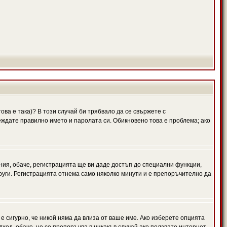
ова е така)? В този случай би трябвало да се свържете с
веждате правилно името и паролата си. Обикновено това е проблема; ако
ния, обаче, регистрацията ще ви даде достъп до специални функции,
руги. Регистрацията отнема само няколко минути и е препоръчително да
 е сигурно, че никой няма да влиза от ваше име. Ако изберете опцията