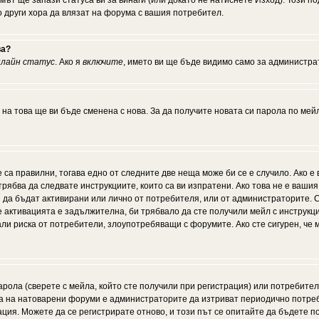
мът ще запази статуса ви за винаги (или докато не натиснете Изход). Този по
о други хора да влязат на форума с вашия потребител.
ва?
нлайн статус
. Ако я
включите
, името ви ще бъде видимо само за администрат
 на това ще ви бъде сменена с нова. За да получите новата си парола по мей
 са правилни, тогава едно от следните две неща може би се е случило. Ако 
рябва да следвате инструкциите, които са ви изпратени. Ако това не е ваши
ии да бъдат активирани или лично от потребителя, или от администраторите. С
активацията е задължителна, би трябвало да сте получили мейл с инструкции.
али риска от потребители, злоупотребяващи с форумите. Ако сте сигурен, че
рола (сверете с мейла, който сте получили при регистрация) или потребителят
а на натоварени форуми е администраторите да изтриват периодично потреби
ия. Можете да се регистрирате отново, и този път се опитайте да бъдете по