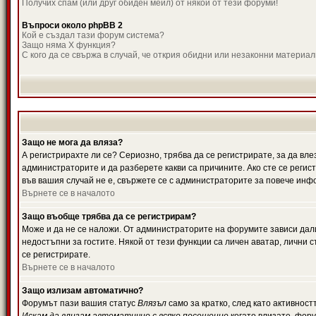
Получих спам (или друг обиден мейл) от някой от тези форуми!
Въпроси около phpBB 2
Кой е създал тази форум система?
Защо няма X функция?
С кого да се свържа в случай, че открия обидни или незаконни материа
Защо не мога да вляза?
А регистрирахте ли се? Сериозно, трябва да се регистрирате, за да вле
администраторите и да разберете какви са причините. Ако сте се регис
във вашия случай не е, свържете се с администраторите за повече инф
Върнете се в началото
Защо въобще трябва да се регистрирам?
Може и да не се наложи. От администраторите на форумите зависи дали
недостъпни за гостите. Някой от тези функции са личен аватар, лични
се регистрирате.
Върнете се в началото
Защо излизам автоматично?
Форумът пази вашия статус
Влязъл
само за кратко, след като активност