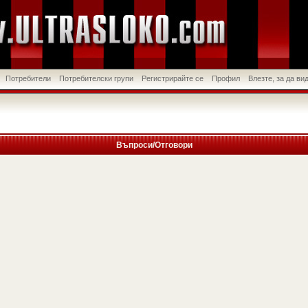
Потребители
Потребителски групи
Регистрирайте се
Профил
Влезте, за да в
Въпроси/Отговори