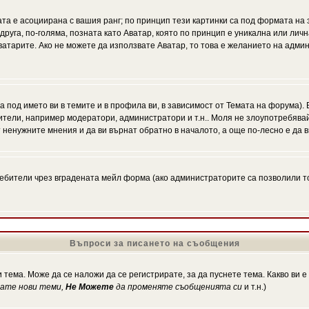
ата е асоциирана с вашия ранг; по принцип тези картинки са под формата на
 друга, по-голяма, позната като Аватар, която по принцип е уникална или ли
Аватарите. Ако не можете да използвате Аватар, то това е желанието на адми
а под името ви в темите и в профила ви, в зависимост от Темата на форума).
ители, например модератори, администратори и т.н.. Моля не злоупотребява
 ненужните мнения и да ви върнат обратно в началото, а още по-лесно е да в
!
бители чрез вградената мейл форма (ако администраторите са позволили това
Въпроси за писането на съобщения
 тема. Може да се наложи да се регистрирате, за да пуснете тема. Какво ви 
кате нови теми,
Не Можете
да променяте съобщенията си
и т.н.)