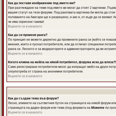
Как да поставя изображение под името ми?
При разглеждане на теми под името ви могат да стоят 2 картинки. Първ
вашия статут на тези форуми. Под ранговата картинка би могла да стои
ползването на Аватари ще е разрешено, и ако е, от къде да се вземат 
че има сериозни такива!
Върнете се в началото
Как да си променя ранга?
По принцип не можете директно да промените ранга си (който се показв
мнения, които е пуснал потребителя, или да отличат специални потреб
ранга си. Лесното е за модераторите и администраторите да ви изтрият
Върнете се в началото
Когато кликна на мейла на някой потребител, форума иска да вляза?
Само регистрирани потребители могат да изпращат мейл на други потре
злоупотреба от страна на анонимни потребители.
Върнете се в началото
Как да създам тема във форум?
Лесно, кликнете на съответния бутон на страницата на някой форум или
страницата на даден форум или тема (под формата на
Можете
да пус
Върнете се в началото