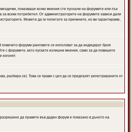
 звездички, показваше колко мнения сте пуснали на форумите или пък
чна за всеки потребител. От администраторите на форумите зависи дали
нистраторите. Можете да ги попитате за причините, но ви гарантираме,
 В повечето форуми ранговете се използват за да индицират броя
йте с форумите, като пускате излишни мнения, само за да повишите
и изгонят.
, разбира се). Това се прави с цел да се предпазят регистрираните от
е разрешено да правите във даден форум е показано в дъното на