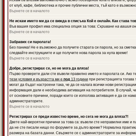
Искам да влизам автоматично с всяко посещение
когато влизате, фору
от клуб, кафе, библиотека и прочие публични места, тъй като е възможн
Върнете се в началото
Не искам името ми да се вижда в списъка Кой е онлайн. Как става то
Във вашия профил има специална опция за това:
Скриване на вашия о
Върнете се в началото
Забравих си паролата!
Без паника! Не е възможно да получите старата си парола, но за сметка
следвайте инструкциите и ще получите нова парола за нула време!
Върнете се в началото
Добре, регистрирах се, но не мога да вляза!
Първо проверете дали сте въвели правилно името и паролата си. Ако те
тези условия и възрастта ми е
под
13 години
при регистрацията тогава т
могат да бъдат настроени така, че да се налага всички нови регистрац
информация дали е необходима активация на потребителя. В случай, че 
от основните причини, поради които се използва активация е да се нам
администраторите.
Върнете се в началото
Регистрирах се преди известно време, но сега не мога да вляза?!
Двете най-вероятни причини за това са: въвели сте неправилни име и па
да не сте писали нищо по форумите за дълго време? Нормална практик
размера на базата данни. Свържете се с администраторите за информац