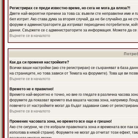
Регистрирах се преди известно време, но сега не мога да вляза?!
Двете най-вероятни причини за това са: въвели сте неправилни име и п
бил изтрит. Ако става дума за втория случай, да не би случайно да не
форуми е администраторите да изтриват периодично потребители, койт
данни. Свържете се с администраторите за информация. Можете да се р
Върнете се в началото
Потреб
Как да си променя настройките?
Всички ваши настройки (ако сте регистриран) се съхраняват в база данн
на страниците, но това зависи от Темата на форумите). Това ще ви поз
Върнете се в началото
Времето не е правилно!
Времето най-вероятно е точно, но вие го гледате в различна часова зон
форумите да показват времето във вашата часова зона, например Лондо
повечето от настройките могат да бъдат задавани само от регистрирани 
Върнете се в началото
Промених часовата зона, но времето все още е грешно!
Ако сте сигурни, че сте избрали правилната зона и времената все пак с
използва в някой страни). Форумите не могат да отчитат този ефект, та