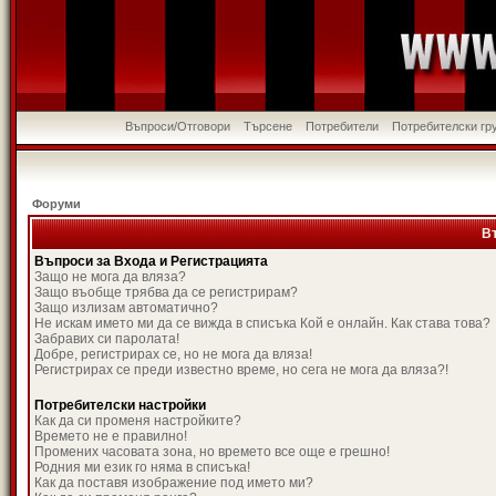
Въпроси/Отговори
Търсене
Потребители
Потребителски гр
Форуми
В
Въпроси за Входа и Регистрацията
Защо не мога да вляза?
Защо въобще трябва да се регистрирам?
Защо излизам автоматично?
Не искам името ми да се вижда в списъка Кой е онлайн. Как става това?
Забравих си паролата!
Добре, регистрирах се, но не мога да вляза!
Регистрирах се преди известно време, но сега не мога да вляза?!
Потребителски настройки
Как да си променя настройките?
Времето не е правилно!
Промених часовата зона, но времето все още е грешно!
Родния ми език го няма в списъка!
Как да поставя изображение под името ми?