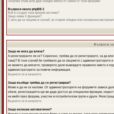
Получих спам (или друг обиден мейл) от някой от тези форуми!
Въпроси около phpBB 2
Кой е създал тази форум система?
Защо няма X функция?
С кого да се свържа в случай, че открия обидни или незаконни материа
Въпроси за
Защо не мога да вляза?
А регистрирахте ли се? Сериозно, трябва да се регистрирате, за да вле
така)? В този случай би трябвало да се свържете с администраторите и д
не можете да влезете, проверете дали въвеждате правилно името и паро
администраторите за повече информация.
Върнете се в началото
Защо въобще трябва да се регистрирам?
Може и да не се наложи. От администраторите на форумите зависи дали
обаче, регистрацията ще ви даде достъп до специални функции, недост
на мейл през форума, участие в потребителски групи и други. Регистра
Върнете се в началото
Защо излизам автоматично?