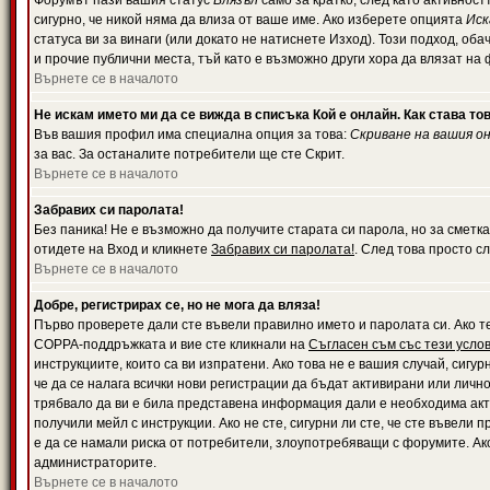
Форумът пази вашия статус
Влязъл
само за кратко, след като активност
сигурно, че никой няма да влиза от ваше име. Ако изберете опцията
Иск
статуса ви за винаги (или докато не натиснете Изход). Този подход, оба
и прочие публични места, тъй като е възможно други хора да влязат на
Върнете се в началото
Не искам името ми да се вижда в списъка Кой е онлайн. Как става то
Във вашия профил има специална опция за това:
Скриване на вашия о
за вас. За останалите потребители ще сте Скрит.
Върнете се в началото
Забравих си паролата!
Без паника! Не е възможно да получите старата си парола, но за сметка
отидете на Вход и кликнете
Забравих си паролата!
. След това просто с
Върнете се в началото
Добре, регистрирах се, но не мога да вляза!
Първо проверете дали сте въвели правилно името и паролата си. Ако те
COPPA-поддръжката и вие сте кликнали на
Съгласен съм със тези усло
инструкциите, които са ви изпратени. Ако това не е вашия случай, сигу
че да се налага всички нови регистрации да бъдат активирани или личн
трябвало да ви е била представена информация дали е необходима акти
получили мейл с инструкции. Ако не сте, сигурни ли сте, че сте въвели
е да се намали риска от потребители, злоупотребяващи с форумите. Ако
администраторите.
Върнете се в началото