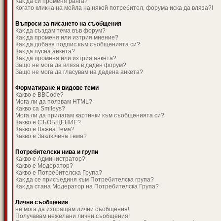
Как да си променя ранга?
Когато кликна на мейла на някой потребител, форума иска да вляза?!
Въпроси за писането на съобщения
Как да създам тема във форум?
Как да променя или изтрия мнение?
Как да добавя подпис към съобщенията си?
Как да пусна анкета?
Как да променя или изтрия анкета?
Защо не мога да вляза в даден форум?
Защо не мога да гласувам на дадена анкета?
Форматиране и видове теми
Какво е BBCode?
Мога ли да ползвам HTML?
Какво са Smileys?
Мога ли да прилагам картинки към съобщенията си?
Какво е СЪОБЩЕНИЕ?
Какво е Важна Тема?
Какво е Заключена тема?
Потребителски нива и групи
Какво е Администратор?
Какво е Модератор?
Какво е Потребителска Група?
Как да се присъединя към Потребителска група?
Как да стана Модератор на Потребителска Група?
Лични съобщения
не мога да изпращам лични съобщения!
Получавам нежелани лични съобщения!