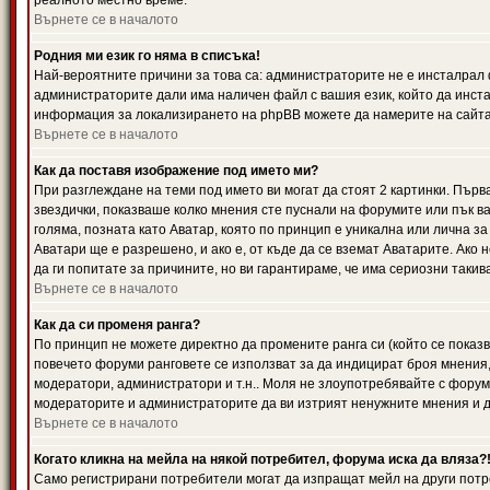
реалното местно време.
Върнете се в началото
Родния ми език го няма в списъка!
Най-вероятните причини за това са: администраторите не е инсталрал 
администраторите дали има наличен файл с вашия език, който да инста
информация за локализирането на phpBB можете да намерите на сайта 
Върнете се в началото
Как да поставя изображение под името ми?
При разглеждане на теми под името ви могат да стоят 2 картинки. Първ
звездички, показваше колко мнения сте пуснали на форумите или пък ва
голяма, позната като Аватар, която по принцип е уникална или лична 
Аватари ще е разрешено, и ако е, от къде да се вземат Аватарите. Ако
да ги попитате за причините, но ви гарантираме, че има сериозни такив
Върнете се в началото
Как да си променя ранга?
По принцип не можете директно да промените ранга си (който се показва
повечето форуми ранговете се използват за да индицират броя мнения,
модератори, администратори и т.н.. Моля не злоупотребявайте с форуми
модераторите и администраторите да ви изтрият ненужните мнения и да 
Върнете се в началото
Когато кликна на мейла на някой потребител, форума иска да вляза?
Само регистрирани потребители могат да изпращат мейл на други потр