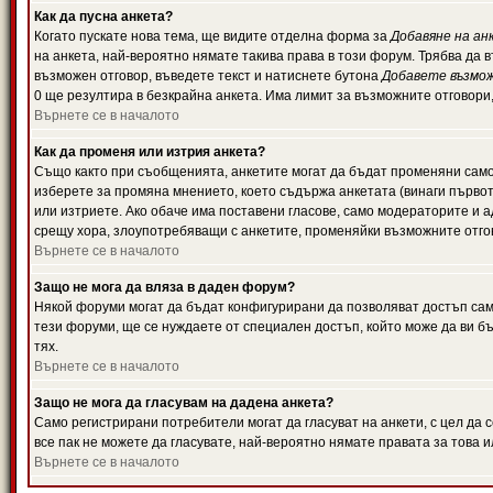
Как да пусна анкета?
Когато пускате нова тема, ще видите отделна форма за
Добавяне на ан
на анкета, най-вероятно нямате такива права в този форум. Трябва да 
възможен отговор, въведете текст и натиснете бутона
Добавете възмо
0 ще резултира в безкрайна анкета. Има лимит за възможните отговори
Върнете се в началото
Как да променя или изтрия анкета?
Също както при съобщенията, анкетите могат да бъдат променяни само 
изберете за промяна мнението, което съдържа анкетата (винаги първото
или изтриете. Ако обаче има поставени гласове, само модераторите и 
срещу хора, злоупотребяващи с анкетите, променяйки възможните отгов
Върнете се в началото
Защо не мога да вляза в даден форум?
Някой форуми могат да бъдат конфигурирани да позволяват достъп само 
тези форуми, ще се нуждаете от специален достъп, който може да ви 
тях.
Върнете се в началото
Защо не мога да гласувам на дадена анкета?
Само регистрирани потребители могат да гласуват на анкети, с цел да 
все пак не можете да гласувате, най-вероятно нямате правата за това и
Върнете се в началото