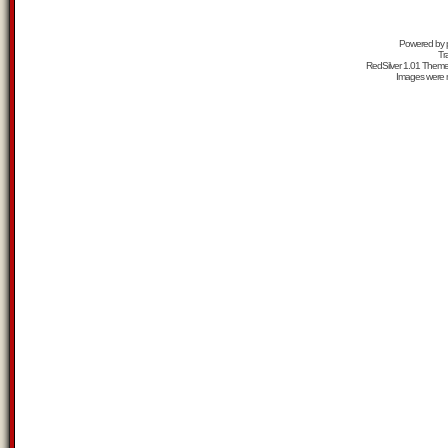
Powered by
Tr
RedSilver 1.01 Them
Images were