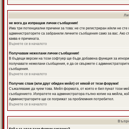
Ли
не мога да изпращам лични съобщения!
Има три потенциални причини за това: не сте регистриран и/или не ст
администраторите са забранили личните съобщения само за вас. Ако ст
каква е причината.
Върнете се в началото
Получавам нежелани лични съобщения!
В бъдещи версии на този софтуер ще бъде добавена функция за игнорира
получавате нежелани съобщения, е да се свържете с администраторите
съобщения.
Върнете се в началото
Получих спам (или друг обиден мейл) от някой от тези форуми!
Съжаляваме да чуем това. Мейл формата, от която е бил пунат този ме
съобщението. Изпратете на администратора пълно копие на мейла, кой
Администраторите ще се погрижат за проблемния потребител.
Върнете се в началото
Въпро