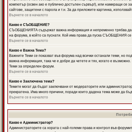
компютър (освен ако е публично достъпен сървър!), или намиращи се з
сайтове, защитени с парола и т.н. За да приложите картинка, използвай
Върнете се в началото
Какво е СЪОБЩЕНИЕ?
СЪОБЩЕНИЯТА съдържат важна информация и непременно трябва да ги
на форума, в който са пуснати. Кой има права да пуска СЪОБЩЕНИЯ се
Върнете се в началото
Какво е Важна Тема?
Важните Теми се показват във форума над всички останали теми, но 
важна информация, така че е добре да четете и тях, когато е възмож
Теми за определен форум.
Върнете се в началото
Какво е Заключена тема?
Темите могат да бъдат заключвани от модераторите или администратори
прекратена. Има много причини, поради които дадена тема може да бъ
Върнете се в началото
Потреби
Какво е Администратор?
Администраторите са хората с най-големи права и контрол във форумит