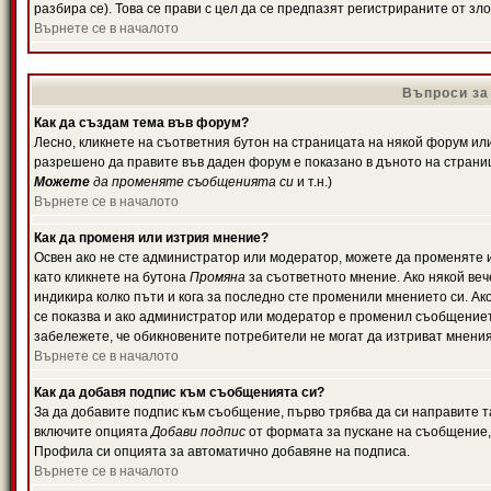
разбира се). Това се прави с цел да се предпазят регистрираните от з
Върнете се в началото
Въпроси за
Как да създам тема във форум?
Лесно, кликнете на съответния бутон на страницата на някой форум или 
разрешено да правите във даден форум е показано в дъното на страни
Можете
да променяте съобщенията си
и т.н.)
Върнете се в началото
Как да променя или изтрия мнение?
Освен ако не сте администратор или модератор, можете да променяте 
като кликнете на бутона
Промяна
за съответното мнение. Ако някой вече
индикира колко пъти и кога за последно сте променили мнението си. Ако 
се показва и ако администратор или модератор е променил съобщениет
забележете, че обикновените потребители не могат да изтриват мненият
Върнете се в началото
Как да добавя подпис към съобщенията си?
За да добавите подпис към съобщение, първо трябва да си направите т
включите опцията
Добави подпис
от формата за пускане на съобщение, 
Профила си опцията за автоматично добавяне на подписа.
Върнете се в началото