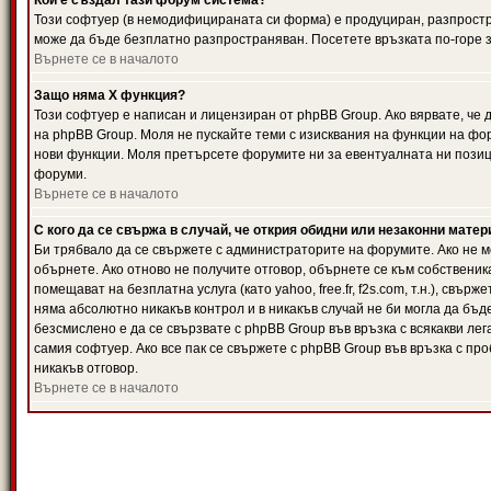
Кой е създал тази форум система?
Този софтуер (в немодифицираната си форма) е продуциран, разпрост
може да бъде безплатно разпространяван. Посетете връзката по-горе з
Върнете се в началото
Защо няма X функция?
Този софтуер е написан и лицензиран от phpBB Group. Ако вярвате, че
на phpBB Group. Моля не пускайте теми с изисквания на функции на фор
нови функции. Моля претърсете форумите ни за евентуалната ни позиц
форуми.
Върнете се в началото
С кого да се свържа в случай, че открия обидни или незаконни мате
Би трябвало да се свържете с администраторите на форумите. Ако не мо
обърнете. Ако отново не получите отговор, обърнете се към собственика
помещават на безплатна услуга (като yahoo, free.fr, f2s.com, т.н.), свъ
няма абсолютно никакъв контрол и в никакъв случай не би могла да бъд
безсмислено е да се свързвате с phpBB Group във връзка с всякакви лег
самия софтуер. Ако все пак се свържете с phpBB Group във връзка с пр
никакъв отговор.
Върнете се в началото