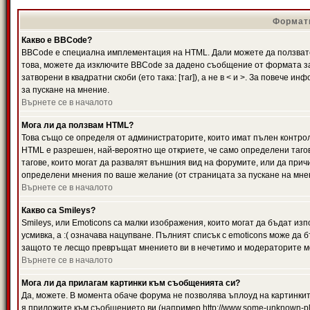
Формати
Какво е BBCode?
BBCode е специална имплементация на HTML. Дали можете да ползвате
това, можете да изключите BBCode за дадено съобщение от формата за
затворени в квадратни скоби (ето така: [таг]), а не в < и >. За повече
за пускане на мнение.
Върнете се в началото
Мога ли да ползвам HTML?
Това също се определя от администраторите, които имат пълен контро
HTML е разрешен, най-вероятно ще откриете, че само определени тагов
тагове, които могат да развалят външния вид на форумите, или да прич
определени мнения по ваше желание (от страницата за пускане на мне
Върнете се в началото
Какво са Smileys?
Smileys, или Emoticons са малки изображения, които могат да бъдат изп
усмивка, а :( означава нацупване. Пълният списък с emoticons може да б
защото те лесщо превръщат мнението ви в нечетимо и модераторите мо
Върнете се в началото
Мога ли да прилагам картинки към съобщенията си?
Да, можете. В момента обаче форума не позволява ъплоуд на картинките
я приложите към съобщението ви (например http://www.some-unknown-pla