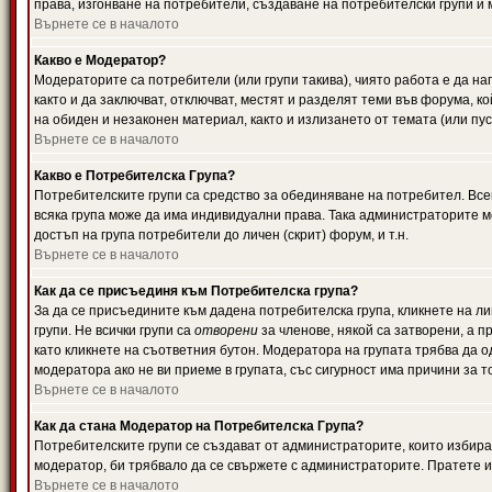
права, изгонване на потребители, създаване на потребителски групи и м
Върнете се в началото
Какво е Модератор?
Модераторите са потребители (или групи такива), чиято работа е да н
както и да заключват, отключват, местят и разделят теми във форума, к
на обиден и незаконен материал, както и излизането от темата (или пус
Върнете се в началото
Какво е Потребителска Група?
Потребителските групи са средство за обединяване на потребител. Всек
всяка група може да има индивидуални права. Така администраторите м
достъп на група потребители до личен (скрит) форум, и т.н.
Върнете се в началото
Как да се присъединя към Потребителска група?
За да се присъедините към дадена потребителска група, кликнете на л
групи. Не всички групи са
отворени
за членове, някой са затворени, а п
като кликнете на съответния бутон. Модератора на групата трябва да о
модератора ако не ви приеме в групата, със сигурност има причини за т
Върнете се в началото
Как да стана Модератор на Потребителска Група?
Потребителските групи се създават от администраторите, които избират
модератор, би трябвало да се свържете с администраторите. Пратете
Върнете се в началото