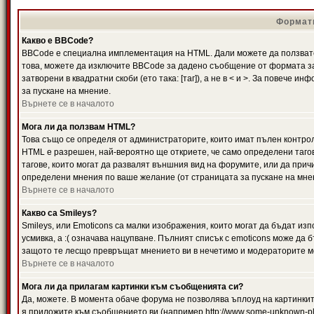
Формати
Какво е BBCode?
BBCode е специална имплементация на HTML. Дали можете да ползвате
това, можете да изключите BBCode за дадено съобщение от формата за
затворени в квадратни скоби (ето така: [таг]), а не в < и >. За повече
за пускане на мнение.
Върнете се в началото
Мога ли да ползвам HTML?
Това също се определя от администраторите, които имат пълен контро
HTML е разрешен, най-вероятно ще откриете, че само определени тагов
тагове, които могат да развалят външния вид на форумите, или да прич
определени мнения по ваше желание (от страницата за пускане на мне
Върнете се в началото
Какво са Smileys?
Smileys, или Emoticons са малки изображения, които могат да бъдат изп
усмивка, а :( означава нацупване. Пълният списък с emoticons може да б
защото те лесщо превръщат мнението ви в нечетимо и модераторите мо
Върнете се в началото
Мога ли да прилагам картинки към съобщенията си?
Да, можете. В момента обаче форума не позволява ъплоуд на картинките
я приложите към съобщението ви (например http://www.some-unknown-pla