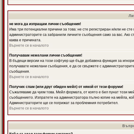
Ли
не мога да изпращам лични съобщения!
Има три потенциални причини за това: не сте регистриран и/или не ст
администраторите са забранили личните съобщения само за вас. Ако ст
каква е причината.
Върнете се в началото
Получавам нежелани лични съобщения!
В бъдещи версии на този софтуер ще бъде добавена функция за игнорира
получавате нежелани съобщения, е да се свържете с администраторите
съобщения.
Върнете се в началото
Получих спам (или друг обиден мейл) от някой от тези форуми!
Съжаляваме да чуем това. Мейл формата, от която е бил пунат този ме
съобщението. Изпратете на администратора пълно копие на мейла, кой
Администраторите ще се погрижат за проблемния потребител.
Върнете се в началото
Въпро