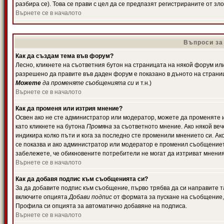
разбира се). Това се прави с цел да се предпазят регистрираните от з
Върнете се в началото
Въпроси за
Как да създам тема във форум?
Лесно, кликнете на съответния бутон на страницата на някой форум или 
разрешено да правите във даден форум е показано в дъното на страни
Можете
да променяте съобщенията си
и т.н.)
Върнете се в началото
Как да променя или изтрия мнение?
Освен ако не сте администратор или модератор, можете да променяте 
като кликнете на бутона
Промяна
за съответното мнение. Ако някой вече
индикира колко пъти и кога за последно сте променили мнението си. Ако 
се показва и ако администратор или модератор е променил съобщениет
забележете, че обикновените потребители не могат да изтриват мненият
Върнете се в началото
Как да добавя подпис към съобщенията си?
За да добавите подпис към съобщение, първо трябва да си направите т
включите опцията
Добави подпис
от формата за пускане на съобщение, 
Профила си опцията за автоматично добавяне на подписа.
Върнете се в началото