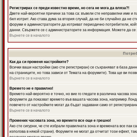
Регистрирах се преди известно време, но сега не мога да вляза?!
Двете най-вероятни причини за това са: въвели сте неправилни име и п
бил изтрит. Ако става дума за втория случай, да не би случайно да не
форуми е администраторите да изтриват периодично потребители, койт
данни. Свържете се с администраторите за информация. Можете да се р
Върнете се в началото
Потреб
Как да си променя настройките?
Всички ваши настройки (ако сте регистриран) се съхраняват в база данн
на страниците, но това зависи от Темата на форумите). Това ще ви поз
Върнете се в началото
Времето не е правилно!
Времето най-вероятно е точно, но вие го гледате в различна часова зон
форумите да показват времето във вашата часова зона, например Лондо
повечето от настройките могат да бъдат задавани само от регистрирани 
Върнете се в началото
Промених часовата зона, но времето все още е грешно!
Ако сте сигурни, че сте избрали правилната зона и времената все пак с
използва в някой страни). Форумите не могат да отчитат този ефект, та