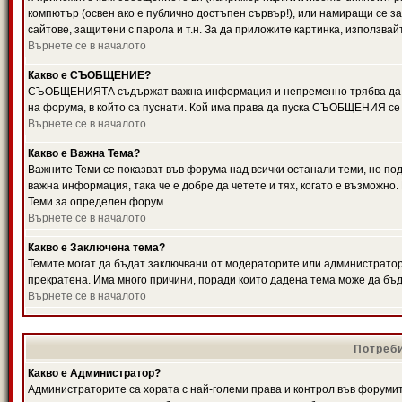
компютър (освен ако е публично достъпен сървър!), или намиращи се з
сайтове, защитени с парола и т.н. За да приложите картинка, използвай
Върнете се в началото
Какво е СЪОБЩЕНИЕ?
СЪОБЩЕНИЯТА съдържат важна информация и непременно трябва да ги
на форума, в който са пуснати. Кой има права да пуска СЪОБЩЕНИЯ се
Върнете се в началото
Какво е Важна Тема?
Важните Теми се показват във форума над всички останали теми, но 
важна информация, така че е добре да четете и тях, когато е възмож
Теми за определен форум.
Върнете се в началото
Какво е Заключена тема?
Темите могат да бъдат заключвани от модераторите или администратори
прекратена. Има много причини, поради които дадена тема може да бъ
Върнете се в началото
Потреби
Какво е Администратор?
Администраторите са хората с най-големи права и контрол във форумит