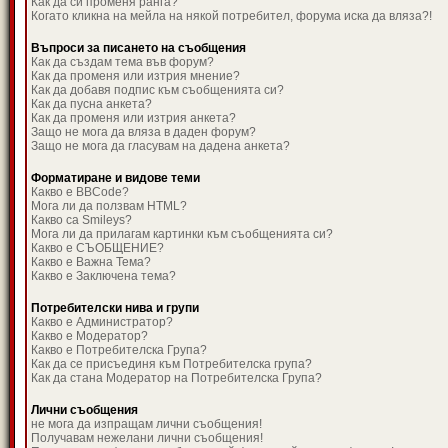
Как да си променя ранга?
Когато кликна на мейла на някой потребител, форума иска да вляза?!
Въпроси за писането на съобщения
Как да създам тема във форум?
Как да променя или изтрия мнение?
Как да добавя подпис към съобщенията си?
Как да пусна анкета?
Как да променя или изтрия анкета?
Защо не мога да вляза в даден форум?
Защо не мога да гласувам на дадена анкета?
Форматиране и видове теми
Какво е BBCode?
Мога ли да ползвам HTML?
Какво са Smileys?
Мога ли да прилагам картинки към съобщенията си?
Какво е СЪОБЩЕНИЕ?
Какво е Важна Тема?
Какво е Заключена тема?
Потребителски нива и групи
Какво е Администратор?
Какво е Модератор?
Какво е Потребителска Група?
Как да се присъединя към Потребителска група?
Как да стана Модератор на Потребителска Група?
Лични съобщения
не мога да изпращам лични съобщения!
Получавам нежелани лични съобщения!