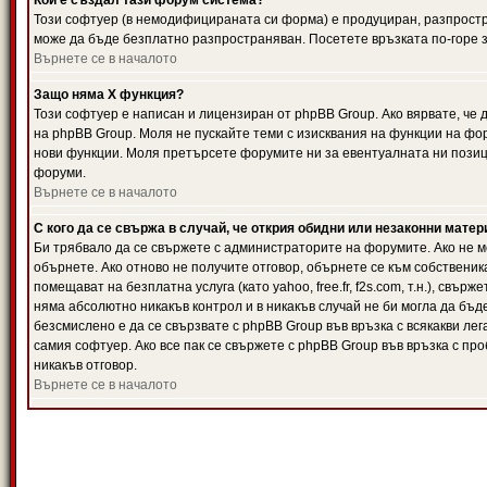
Кой е създал тази форум система?
Този софтуер (в немодифицираната си форма) е продуциран, разпрост
може да бъде безплатно разпространяван. Посетете връзката по-горе з
Върнете се в началото
Защо няма X функция?
Този софтуер е написан и лицензиран от phpBB Group. Ако вярвате, че
на phpBB Group. Моля не пускайте теми с изисквания на функции на фор
нови функции. Моля претърсете форумите ни за евентуалната ни позиц
форуми.
Върнете се в началото
С кого да се свържа в случай, че открия обидни или незаконни мате
Би трябвало да се свържете с администраторите на форумите. Ако не мо
обърнете. Ако отново не получите отговор, обърнете се към собственика
помещават на безплатна услуга (като yahoo, free.fr, f2s.com, т.н.), свъ
няма абсолютно никакъв контрол и в никакъв случай не би могла да бъд
безсмислено е да се свързвате с phpBB Group във връзка с всякакви лег
самия софтуер. Ако все пак се свържете с phpBB Group във връзка с пр
никакъв отговор.
Върнете се в началото