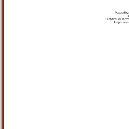
Powered by
Tr
RedSilver 1.01 Them
Images were