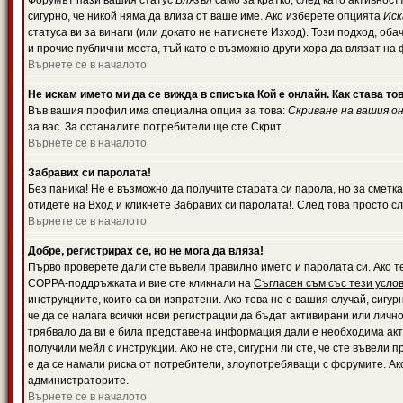
Форумът пази вашия статус
Влязъл
само за кратко, след като активност
сигурно, че никой няма да влиза от ваше име. Ако изберете опцията
Иск
статуса ви за винаги (или докато не натиснете Изход). Този подход, оба
и прочие публични места, тъй като е възможно други хора да влязат на
Върнете се в началото
Не искам името ми да се вижда в списъка Кой е онлайн. Как става то
Във вашия профил има специална опция за това:
Скриване на вашия о
за вас. За останалите потребители ще сте Скрит.
Върнете се в началото
Забравих си паролата!
Без паника! Не е възможно да получите старата си парола, но за сметка
отидете на Вход и кликнете
Забравих си паролата!
. След това просто с
Върнете се в началото
Добре, регистрирах се, но не мога да вляза!
Първо проверете дали сте въвели правилно името и паролата си. Ако те
COPPA-поддръжката и вие сте кликнали на
Съгласен съм със тези усло
инструкциите, които са ви изпратени. Ако това не е вашия случай, сигу
че да се налага всички нови регистрации да бъдат активирани или личн
трябвало да ви е била представена информация дали е необходима акти
получили мейл с инструкции. Ако не сте, сигурни ли сте, че сте въвели
е да се намали риска от потребители, злоупотребяващи с форумите. Ако
администраторите.
Върнете се в началото