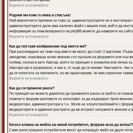
реалното местно време.
Върнете се в началото
Родния ми език го няма в списъка!
Най-вероятните причини за това са: администраторите не е инсталрал 
администраторите дали има наличен файл с вашия език, който да инста
информация за локализирането на phpBB можете да намерите на сайта 
Върнете се в началото
Как да поставя изображение под името ми?
При разглеждане на теми под името ви могат да стоят 2 картинки. Първ
звездички, показваше колко мнения сте пуснали на форумите или пък ва
голяма, позната като Аватар, която по принцип е уникална или лична 
Аватари ще е разрешено, и ако е, от къде да се вземат Аватарите. Ако
да ги попитате за причините, но ви гарантираме, че има сериозни такив
Върнете се в началото
Как да си променя ранга?
По принцип не можете директно да промените ранга си (който се показва
повечето форуми ранговете се използват за да индицират броя мнения,
модератори, администратори и т.н.. Моля не злоупотребявайте с форуми
модераторите и администраторите да ви изтрият ненужните мнения и да 
Върнете се в началото
Когато кликна на мейла на някой потребител, форума иска да вляза?
Само регистрирани потребители могат да изпращат мейл на други потр