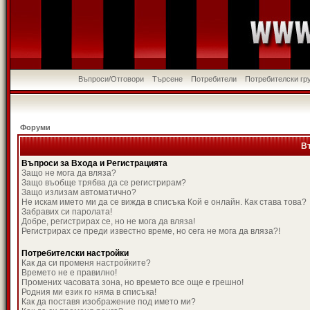
Въпроси/Отговори
Търсене
Потребители
Потребителски гр
Форуми
В
Въпроси за Входа и Регистрацията
Защо не мога да вляза?
Защо въобще трябва да се регистрирам?
Защо излизам автоматично?
Не искам името ми да се вижда в списъка Кой е онлайн. Как става това?
Забравих си паролата!
Добре, регистрирах се, но не мога да вляза!
Регистрирах се преди известно време, но сега не мога да вляза?!
Потребителски настройки
Как да си променя настройките?
Времето не е правилно!
Промених часовата зона, но времето все още е грешно!
Родния ми език го няма в списъка!
Как да поставя изображение под името ми?