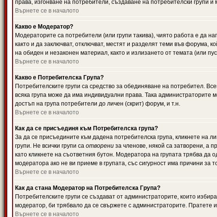
права, изгонване на потребители, създаване на потребителски групи и м
Върнете се в началото
Какво е Модератор?
Модераторите са потребители (или групи такива), чиято работа е да н
както и да заключват, отключват, местят и разделят теми във форума, к
на обиден и незаконен материал, както и излизането от темата (или пус
Върнете се в началото
Какво е Потребителска Група?
Потребителските групи са средство за обединяване на потребител. Всек
всяка група може да има индивидуални права. Така администраторите м
достъп на група потребители до личен (скрит) форум, и т.н.
Върнете се в началото
Как да се присъединя към Потребителска група?
За да се присъедините към дадена потребителска група, кликнете на л
групи. Не всички групи са
отворени
за членове, някой са затворени, а п
като кликнете на съответния бутон. Модератора на групата трябва да о
модератора ако не ви приеме в групата, със сигурност има причини за т
Върнете се в началото
Как да стана Модератор на Потребителска Група?
Потребителските групи се създават от администраторите, които избират
модератор, би трябвало да се свържете с администраторите. Пратете
Върнете се в началото