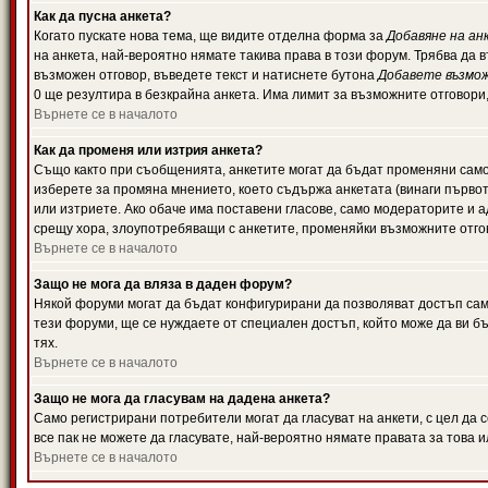
Как да пусна анкета?
Когато пускате нова тема, ще видите отделна форма за
Добавяне на ан
на анкета, най-вероятно нямате такива права в този форум. Трябва да 
възможен отговор, въведете текст и натиснете бутона
Добавете възмо
0 ще резултира в безкрайна анкета. Има лимит за възможните отговори
Върнете се в началото
Как да променя или изтрия анкета?
Също както при съобщенията, анкетите могат да бъдат променяни само 
изберете за промяна мнението, което съдържа анкетата (винаги първото
или изтриете. Ако обаче има поставени гласове, само модераторите и 
срещу хора, злоупотребяващи с анкетите, променяйки възможните отгов
Върнете се в началото
Защо не мога да вляза в даден форум?
Някой форуми могат да бъдат конфигурирани да позволяват достъп само 
тези форуми, ще се нуждаете от специален достъп, който може да ви 
тях.
Върнете се в началото
Защо не мога да гласувам на дадена анкета?
Само регистрирани потребители могат да гласуват на анкети, с цел да 
все пак не можете да гласувате, най-вероятно нямате правата за това и
Върнете се в началото